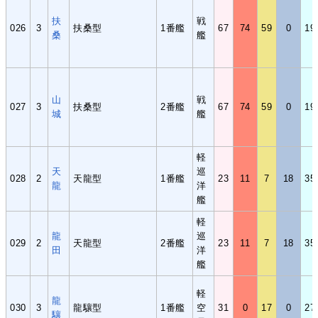
扶
戦
026
3
扶桑型
1番艦
67
74
59
0
19
桑
艦
山
戦
027
3
扶桑型
2番艦
67
74
59
0
19
城
艦
軽
天
巡
028
2
天龍型
1番艦
23
11
7
18
35
龍
洋
艦
軽
龍
巡
029
2
天龍型
2番艦
23
11
7
18
35
田
洋
艦
軽
龍
030
3
龍驤型
1番艦
空
31
0
17
0
27
驤