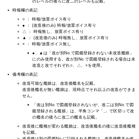
のレベルの後ろに改二のレベルも記載。
時報欄の表記
○ ： 時報/放置ボイス有り
● ： (改造後のみ) 時報/放置ボイス有り
△ ： 時報無し、放置ボイス有り
▲ ： (改造後のみ) 時報無し、放置ボイス有り
× ： 時報/放置ボイス無し
●、▲は「改が別No.で図鑑登録されない未改造艦娘」
にのみ使用する。改が別No.で図鑑登録される場合は未
改造と改でそれぞれ○、△、×を使用。
備考欄の表記
改造可能な艦娘は、改造後艦名を記載。
改造後艦名が無い艦娘は、現時点でそれ以上の改造ができま
せん。
「改は別No.で図鑑登録されないが、改二は別No.で図
鑑登録される艦娘」は、半角コンマ「,」で区切って改
の艦名の後ろに改二の艦名も記載。
改造後に艦種が変わる艦娘は、改造後艦名の後に改造後艦種
を記載。
改造後は別の図鑑No.に記録される艦娘は、改造後艦名か改