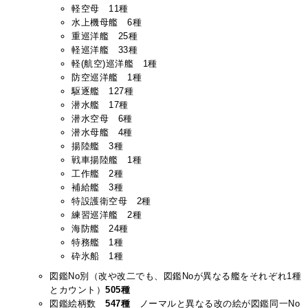
軽空母 11種
水上機母艦 6種
重巡洋艦 25種
軽巡洋艦 33種
軽(航空)巡洋艦 1種
防空巡洋艦 1種
駆逐艦 127種
潜水艦 17種
潜水空母 6種
潜水母艦 4種
揚陸艦 3種
戦車揚陸艦 1種
工作艦 2種
補給艦 3種
特設護衛空母 2種
練習巡洋艦 2種
海防艦 24種
特務艦 1種
砕氷船 1種
図鑑No別（改や改二でも、図鑑Noが異なる艦をそれぞれ1種
とカウント）
505種
図鑑絵柄数
547種
ノーマルと異なる改の絵が図鑑同一No