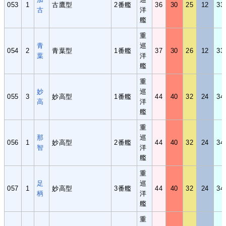
053
1
古鷹型
2番艦
36
30
25
12
33
古
洋
艦
重
青
巡
054
2
青葉型
1番艦
37
30
26
12
33
葉
洋
艦
重
妙
巡
055
3
妙高型
1番艦
44
40
32
24
34
高
洋
艦
重
那
巡
056
1
妙高型
2番艦
44
40
32
24
34
智
洋
艦
重
足
巡
057
1
妙高型
3番艦
44
40
32
24
34
柄
洋
艦
重