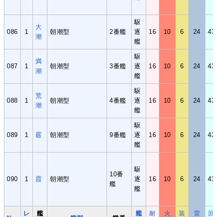
駆
大
086
1
朝潮型
2番艦
逐
16
10
6
24
43
潮
艦
駆
満
087
1
朝潮型
3番艦
逐
16
10
6
24
43
潮
艦
駆
荒
088
1
朝潮型
4番艦
逐
16
10
6
24
43
潮
艦
駆
089
1
霰
朝潮型
9番艦
逐
16
10
6
24
43
艦
駆
10番
090
1
霞
朝潮型
逐
16
10
6
24
43
艦
艦
レ
艦
艦
耐
火
装
雷
回