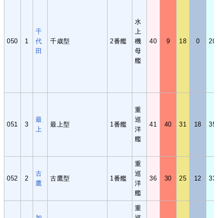
水
千
上
050
1
代
千歳型
2番艦
機
40
9
18
0
20
田
母
艦
重
最
巡
051
3
最上型
1番艦
41
40
31
18
35
上
洋
艦
重
古
巡
052
2
古鷹型
1番艦
36
30
25
12
33
鷹
洋
艦
重
加
巡