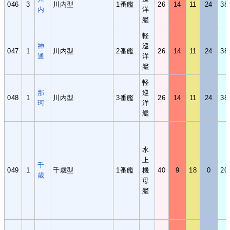
046
3
川内型
1番艦
26
14
11
24
38
内
洋
艦
軽
神
巡
047
1
川内型
2番艦
26
14
11
24
38
通
洋
艦
軽
那
巡
048
1
川内型
3番艦
26
14
11
24
38
珂
洋
艦
水
上
千
049
1
千歳型
1番艦
機
40
9
18
0
20
歳
母
艦