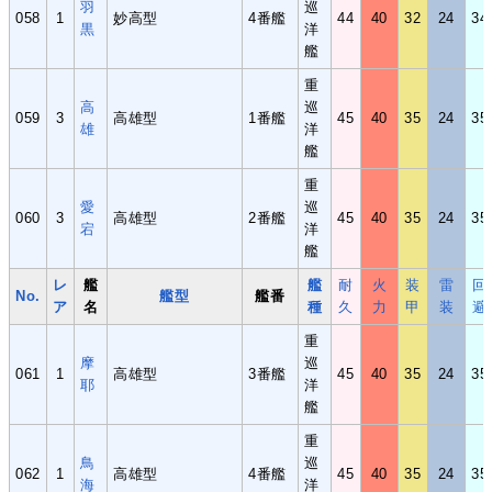
羽
巡
058
1
妙高型
4番艦
44
40
32
24
34
黒
洋
艦
重
高
巡
059
3
高雄型
1番艦
45
40
35
24
35
雄
洋
艦
重
愛
巡
060
3
高雄型
2番艦
45
40
35
24
35
宕
洋
艦
レ
艦
艦
耐
火
装
雷
回
No.
艦型
艦番
ア
名
種
久
力
甲
装
避
重
摩
巡
061
1
高雄型
3番艦
45
40
35
24
35
耶
洋
艦
重
鳥
巡
062
1
高雄型
4番艦
45
40
35
24
35
海
洋