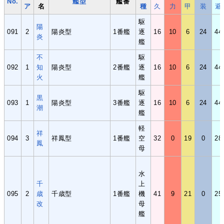
No.
艦型
艦番
ア
名
種
久
力
甲
装
避
駆
陽
091
2
陽炎型
1番艦
逐
16
10
6
24
44
炎
艦
不
駆
092
1
知
陽炎型
2番艦
逐
16
10
6
24
44
火
艦
駆
黒
093
1
陽炎型
3番艦
逐
16
10
6
24
44
潮
艦
軽
祥
094
3
祥鳳型
1番艦
空
32
0
19
0
28
鳳
母
水
千
上
095
2
歳
千歳型
1番艦
機
41
9
21
0
25
改
母
艦