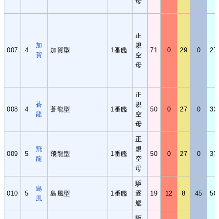
母
正
加
規
007
4
加賀型
1番艦
71
0
29
0
27
賀
空
母
正
蒼
規
008
4
蒼龍型
1番艦
50
0
27
0
33
龍
空
母
正
飛
規
009
5
飛龍型
1番艦
50
0
27
0
37
龍
空
母
駆
島
010
5
島風型
1番艦
逐
19
12
8
45
50
風
艦
駆