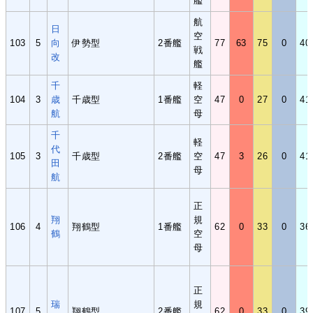
艦
航
日
空
103
5
向
伊勢型
2番艦
77
63
75
0
40
戦
改
艦
千
軽
104
3
歳
千歳型
1番艦
空
47
0
27
0
41
航
母
千
軽
代
105
3
千歳型
2番艦
空
47
3
26
0
41
田
母
航
正
翔
規
106
4
翔鶴型
1番艦
62
0
33
0
36
鶴
空
母
正
瑞
規
107
5
翔鶴型
2番艦
62
0
33
0
39