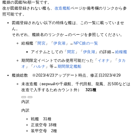
艦娘の図鑑No順一覧です。
改が図鑑登録されない艦も、
改造艦船
ページか備考欄のリンクから参
照可能です。
図鑑登録されない以下の特殊な艦は、この一覧に載っていませ
ん。
それぞれ、艦娘名のリンクか→のページを参照してください。
給糧艦「
間宮
」「
伊良湖
」→
NPC娘の一覧
アイテムとしての「
間宮
」「
伊良湖
」の詳細→
給糧艦
期間限定イベントでのみ使用可能だった「
イオナ
」「
タカ
オ
」「
ハルナ
」等→
期間限定艦船
艦娘総数 ※2023/4/23アップデート時点、修正日2023/4/29
未改造艦（верныйや千歳航、千代田航、龍鳳、呂500などは
改造で入手するためカウント外）
321種
内訳
内訳
戦艦 31種
正規空母 18種
装甲空母 2種