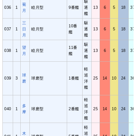
駆
菊
036
1
睦月型
9番艦
逐
13
6
5
18
37
月
艦
三
駆
10番
037
1
日
睦月型
逐
13
6
5
18
37
艦
月
艦
駆
望
11番
038
1
睦月型
逐
13
6
5
18
37
月
艦
艦
軽
球
巡
039
3
球磨型
1番艦
25
14
10
24
36
磨
洋
艦
軽
多
巡
040
1
球磨型
2番艦
25
14
10
24
36
摩
洋
艦
軽
木
巡