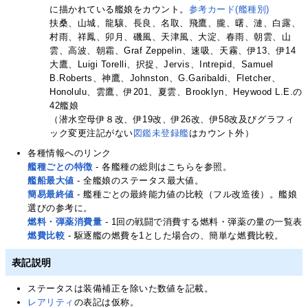
に描かれている艦娘をカウント。
参考カード(艦種別)
扶桑、山城、龍驤、長良、名取、飛鷹、朧、曙、漣、白露、
村雨、祥鳳、卯月、磯風、天津風、大淀、春雨、朝雲、山
雲、高波、朝霜、Graf Zeppelin、速吸、天霧、伊13、伊14
大鷹、Luigi Torelli、択捉、Jervis、Intrepid、Samuel
B.Roberts、神鷹、Johnston、G.Garibaldi、Fletcher、
Honolulu、雲鷹、伊201、夏雲、Brooklyn、Heywood L.E.の
42艦娘
（潜水空母伊８改、伊19改、伊26改、伊58改及びグラフィ
ック変更注記がない
図鑑未登録艦
はカウント外）
各種情報へのリンク
艦種ごとの特徴
- 各艦種の総則はこちらを参照。
艦船最大値
- 全艦娘のステータス最大値。
簡易最終値
- 艦種ごとの最終能力値の比較（フル改造後）。艦娘
選びの参考に。
燃料・弾薬消費量
- 1回の戦闘で消費する燃料・弾薬の量の一覧表
燃費比較
- 駆逐艦の燃費を1とした場合の、簡単な燃費比較。
表記説明
ステータスは装備補正を除いた数値を記載。
レアリティ
の表記は仮称。