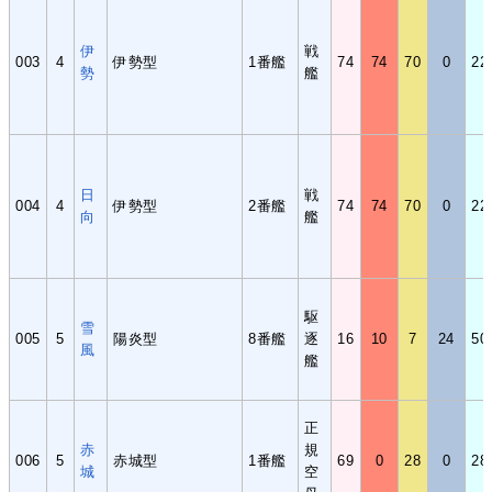
伊
戦
003
4
伊勢型
1番艦
74
74
70
0
22
勢
艦
日
戦
004
4
伊勢型
2番艦
74
74
70
0
22
向
艦
駆
雪
005
5
陽炎型
8番艦
逐
16
10
7
24
50
風
艦
正
赤
規
006
5
赤城型
1番艦
69
0
28
0
28
城
空