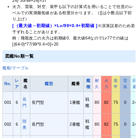
24)*30/99+24]=37
火力、雷装、対空、装甲も以下の計算式を用いることで任意のレ
ベルでの実測最低値がある程度分かります。（[]は小数点以下切
り上げ）
[（最大値－初期値）×Lv/99×0.4+初期値 ]
※演算誤差のため若
干ずれることがあります。
例：飛龍改二の火力は初期値0、最大値64なのでLv77での値は
[(64-0)*77/99*0.4+0]=20
図鑑No順一覧
艦船/テーブル
レ
艦
艦
耐
火
装
雷
回
No.
艦型
艦番
ア
名
種
久
力
甲
装
避
長
戦
001
6
長門型
1番艦
80
82
75
0
24
門
艦
陸
戦
002
6
長門型
2番艦
80
82
75
0
24
奥
艦