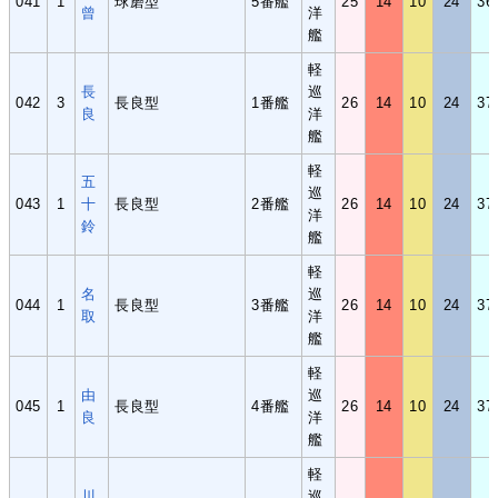
041
1
球磨型
5番艦
25
14
10
24
36
曾
洋
艦
軽
長
巡
042
3
長良型
1番艦
26
14
10
24
37
良
洋
艦
軽
五
巡
043
1
十
長良型
2番艦
26
14
10
24
37
洋
鈴
艦
軽
名
巡
044
1
長良型
3番艦
26
14
10
24
37
取
洋
艦
軽
由
巡
045
1
長良型
4番艦
26
14
10
24
37
良
洋
艦
軽
川
巡