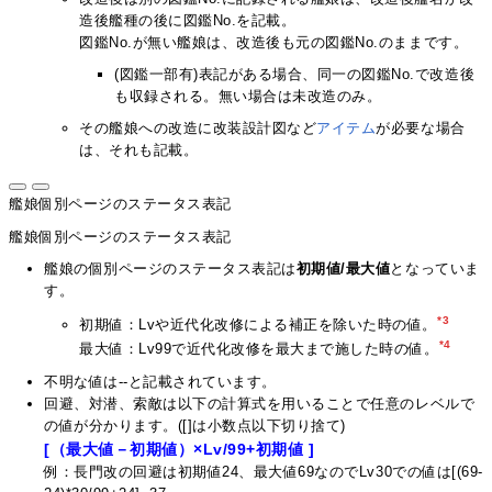
造後艦種の後に図鑑No.を記載。
図鑑No.が無い艦娘は、改造後も元の図鑑No.のままです。
(図鑑一部有)表記がある場合、同一の図鑑No.で改造後
も収録される。無い場合は未改造のみ。
その艦娘への改造に改装設計図など
アイテム
が必要な場合
は、それも記載。
艦娘個別ページのステータス表記
艦娘個別ページのステータス表記
艦娘の個別ページのステータス表記は
初期値/最大値
となっていま
す。
*3
初期値：Lvや近代化改修による補正を除いた時の値。
*4
最大値：Lv99で近代化改修を最大まで施した時の値。
不明な値は--と記載されています。
回避、対潜、索敵は以下の計算式を用いることで任意のレベルで
の値が分かります。([]は小数点以下切り捨て)
[（最大値－初期値）×Lv/99+初期値 ]
例：長門改の回避は初期値24、最大値69なのでLv30での値は[(69-