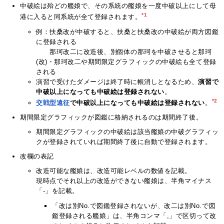
中破絵は殆どの艦娘で、その系統の艦娘を一度中破以上にして母
*1
港に入ると同系統が全て登録されます。
例：扶桑改が中破すると、扶桑と扶桑改の中破絵が両方図鑑
に登録される
那珂改二に改造後、別個体の那珂を中破させると那珂
(改)・那珂改二や期間限定グラフィックの中破絵も全て登録
される
演習で受けたダメージは終了時に帳消しとなるため、
演習で
中破以上になっても中破絵は登録されない
。
*2
交戦型遠征
で中破以上になっても中破絵は登録されない
。
期間限定グラフィックが図鑑に格納されるのは期間終了後。
期間限定グラフィックの中破絵は該当艦娘の中破グラフィッ
クが登録されていれば期間終了後に自動で登録されます。
改欄の表記
改造可能な艦娘は、改造可能レベルの数値を記載。
現時点でそれ以上の改造ができない艦娘は、半角マイナス
「-」を記載。
「改は別No.で図鑑登録されないが、改二は別No.で図
鑑登録される艦娘」は、半角コンマ「,」で区切って改