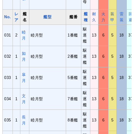
母
レ
艦
艦
耐
火
装
雷
回
No.
艦型
艦番
ア
名
種
久
力
甲
装
避
駆
睦
031
2
睦月型
1番艦
逐
13
6
5
18
37
月
艦
駆
如
032
1
睦月型
2番艦
逐
13
6
5
18
37
月
艦
駆
皐
033
1
睦月型
5番艦
逐
13
6
5
18
37
月
艦
駆
文
034
1
睦月型
7番艦
逐
13
6
5
18
37
月
艦
駆
長
035
1
睦月型
8番艦
逐
13
6
5
18
37
月
艦