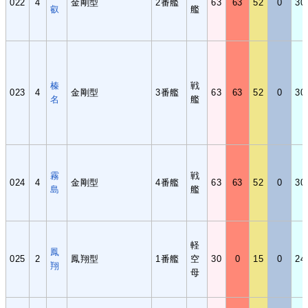
022
4
金剛型
2番艦
63
63
52
0
30
叡
艦
榛
戦
023
4
金剛型
3番艦
63
63
52
0
30
名
艦
霧
戦
024
4
金剛型
4番艦
63
63
52
0
30
島
艦
軽
鳳
025
2
鳳翔型
1番艦
空
30
0
15
0
24
翔
母