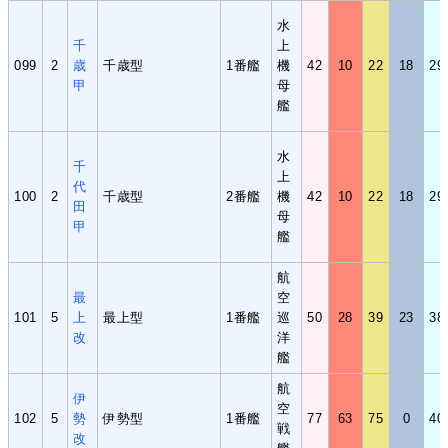
水
千
上
099
2
歳
千歳型
1番艦
機
42
10
22
18
29
甲
母
艦
水
千
上
代
100
2
千歳型
2番艦
機
42
10
22
18
29
田
母
甲
艦
航
最
空
101
5
上
最上型
1番艦
巡
50
28
39
23
38
改
洋
艦
航
伊
空
102
5
勢
伊勢型
1番艦
77
63
75
0
40
戦
改