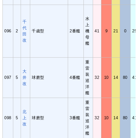
水
千
上
代
096
2
千歳型
2番艦
機
41
9
21
0
25
田
母
改
艦
重
雷
大
装
097
5
井
球磨型
4番艦
32
10
14
80
41
巡
改
洋
艦
重
雷
北
装
098
5
上
球磨型
3番艦
32
10
14
80
41
巡
改
洋
艦