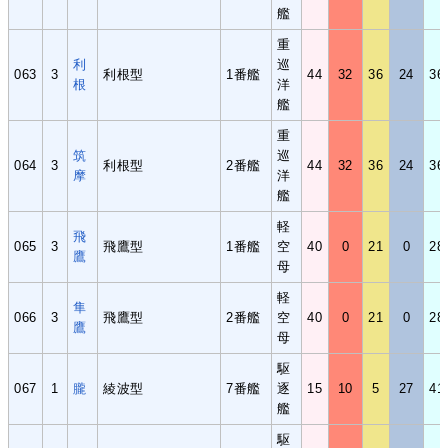
艦
重
利
巡
063
3
利根型
1番艦
44
32
36
24
36
根
洋
艦
重
筑
巡
064
3
利根型
2番艦
44
32
36
24
36
摩
洋
艦
軽
飛
065
3
飛鷹型
1番艦
空
40
0
21
0
28
鷹
母
軽
隼
066
3
飛鷹型
2番艦
空
40
0
21
0
28
鷹
母
駆
067
1
朧
綾波型
7番艦
逐
15
10
5
27
41
艦
駆