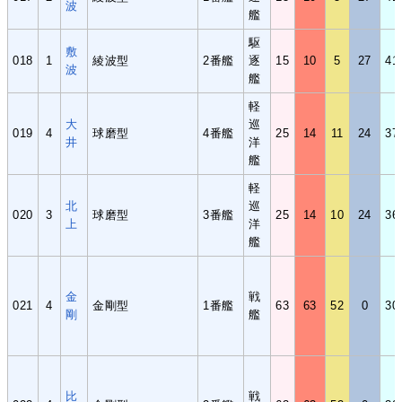
波
艦
駆
敷
018
1
綾波型
2番艦
逐
15
10
5
27
41
波
艦
軽
大
巡
019
4
球磨型
4番艦
25
14
11
24
37
井
洋
艦
軽
北
巡
020
3
球磨型
3番艦
25
14
10
24
36
上
洋
艦
金
戦
021
4
金剛型
1番艦
63
63
52
0
30
剛
艦
比
戦