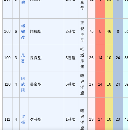
鶴
空
母
正
瑞
規
108
6
鶴
翔鶴型
2番艦
75
8
46
0
51
空
改
母
軽
鬼
巡
109
3
長良型
5番艦
26
14
10
24
38
怒
洋
艦
軽
阿
巡
110
4
武
長良型
6番艦
27
14
10
24
39
洋
隈
艦
軽
夕
巡
111
4
夕張型
1番艦
19
17
10
20
42
張
洋
艦