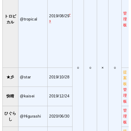
管
*
2019/08/29
トロピ
@tropical
理
3
カル
板
○
○
×
○
提
★彡
@star
2019/10/28
案
板
管
理
快晴
@kaisei
2019/12/24
板
管
ひぐら
@Higurashi
2020/06/30
理
し
板