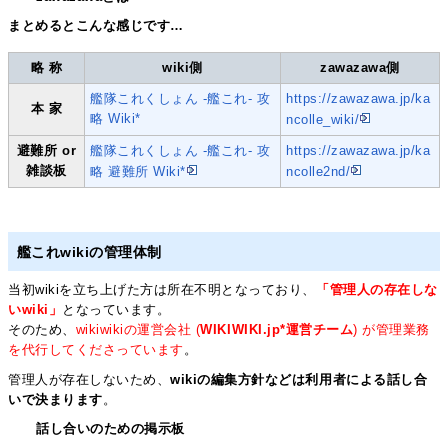
まとめるとこんな感じです…
略 称
wiki側
zawazawa側
艦隊これくしょん -艦これ- 攻
https://zawazawa.jp/ka
本 家
略 Wiki*
ncolle_wiki/
避難所
or
艦隊これくしょん -艦これ- 攻
https://zawazawa.jp/ka
雑談板
略 避難所 Wiki*
ncolle2nd/
艦これwikiの管理体制
当初wikiを立ち上げた方は所在不明となっており、
「管理人の存在しな
いwiki」
となっています。
そのため、
wikiwikiの運営会社 (
WIKIWIKI.jp*運営チーム
) が管理業務
を代行してくださっています
。
管理人が存在しないため、
wikiの編集方針などは利用者による話し合
いで決まります
。
話し合いのための掲示板