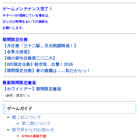
ゲームメンテナンス完了！
※サーバが混雑している場合は、
少しだけ時間をおいての接続を
お願いします。
期間限定任務
【月任務「三十二駆」月次戦闘哨戒！】
【冬季大演習】
【桃の節句任務群二〇二六】
【WD限定任務】軽空母、出撃！2026
【期間限定任務】春の旗艦は……私だからっ！
最新期間限定邂逅
【ホワイトデー】期間限定邂逅
(参照：運営𝕏
1
)
ゲームガイド
艦これについて
第二期について
鎮守府からのお知らせ
HTML5版移行後、