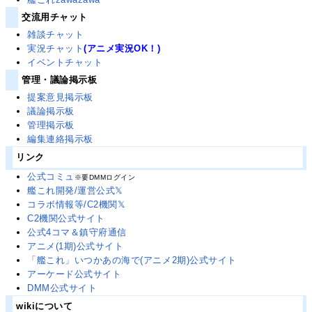
交流用チャット
雑談チャット
実況チャット
(アニメ実況OK！)
イベントチャット
管理・議論掲示板
提案意見掲示板
議論掲示板
管理掲示板
編集連絡掲示板
リンク
公式コミュ
※要DMMログイン
艦これ開発/運営公式𝕏
コラボ情報等/C2機関𝕏
C2機関公式サイト
公式4コマ＆鎮守府通信
アニメ(1期)公式サイト
「艦これ」いつかあの海で(アニメ2期)公式サイト
アーケード公式サイト
DMM公式サイト
wikiについて