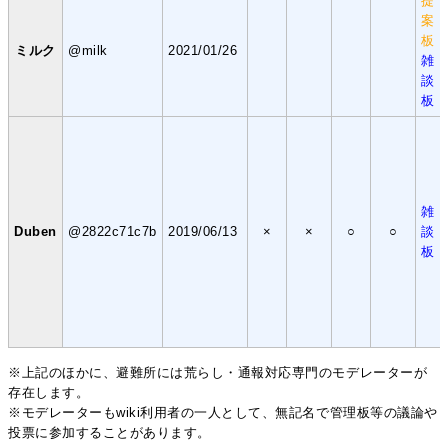
提
案
板
ミルク
@milk
2021/01/26
雑
談
板
雑
Duben
@2822c71c7b
2019/06/13
×
×
○
○
談
板
※上記のほかに、避難所には荒らし・通報対応専門のモデレーターが
存在します。
※モデレーターもwiki利用者の一人として、無記名で管理板等の議論や
投票に参加することがあります。