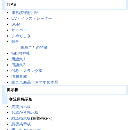
TIPS
運営鎮守府用語
CV・イラストレーター
BGM
サーバー
まめちしき
雑学
艦種ごとの特徴
wiki内神社
用語集1
用語集2
俗称・スラング集
情報倉庫
艦これ商品・おすすめ作品
掲示板
交流用掲示板
質問掲示板
お絵かき掲示板
雑談掲示板
(避難wikiへ)
愚痴掲示板
艦これzawazawa