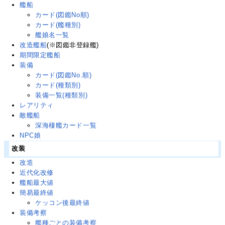
艦船
カード(図鑑No順)
カード(艦種別)
艦娘名一覧
改造艦船
(※図鑑非登録艦)
期間限定艦船
装備
カード(図鑑No.順)
カード(種類別)
装備一覧(種類別)
レアリティ
敵艦船
深海棲艦カード一覧
NPC娘
改装
改造
近代化改修
艦船最大値
簡易最終値
ケッコン後最終値
装備考察
艦種ごとの装備考察