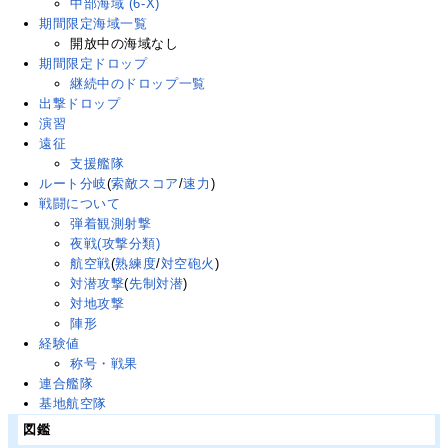
中部海域 (6-X)
期間限定海域一覧
開放中の海域なし
期間限定ドロップ
継続中のドロップ一覧
出撃ドロップ
演習
遠征
支援艦隊
ルート分岐
(
索敵スコア
/
速力
)
戦闘について
弾着観測射撃
夜戦(攻撃分類)
航空戦
(
熟練度
/
対空砲火
)
対潜攻撃
(
先制対潜
)
対地攻撃
陣形
経験値
称号・戦果
連合艦隊
基地航空隊
図鑑