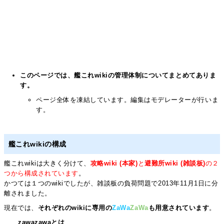
このページでは、艦これwikiの管理体制についてまとめてありま
す。
ページ全体を凍結しています。編集はモデレーターが行いま
す。
艦これwikiの構成
艦これwikiは大きく分けて、
攻略wiki (本家)
と
避難所wiki (雑談板)
の２
つから構成されています
。
かつては１つのwikiでしたが、雑談板の負荷問題で2013年11月1日に分
離されました。
現在では、
それぞれのwikiに専用の
ZaWa
ZaWa
も用意されています
。
zawazawaとは