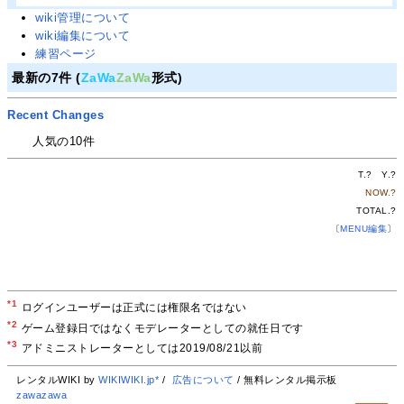
wiki管理について
wiki編集について
練習ページ
最新の7件 (
ZaWa
ZaWa
形式)
Recent Changes
人気の10件
T.
?
Y.
?
NOW.
?
TOTAL.
?
〔
MENU編集
〕
*1
ログインユーザーは正式には権限名ではない
*2
ゲーム登録日ではなくモデレーターとしての就任日です
*3
アドミニストレーターとしては2019/08/21以前
レンタルWIKI by
WIKIWIKI.jp*
/
広告について
/ 無料レンタル掲示板
zawazawa