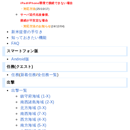
iPad/iPhone環境で接続できない場合
・対応方法
(25/10/17)
サーバ近代化改修後、
接続が不安定な場合
・対応方法のお知らせ
(24/12/04)
新米提督の手引き
知っておきたい機能
FAQ
スマートフォン版
Android版
任務(クエスト)
任務
(
新着任務
/
全任務一覧
)
出撃
出撃一覧
鎮守府海域 (1-X)
南西諸島海域 (2-X)
北方海域 (3-X)
南西海域 (7-X)
西方海域 (4-X)
南方海域 (5-X)