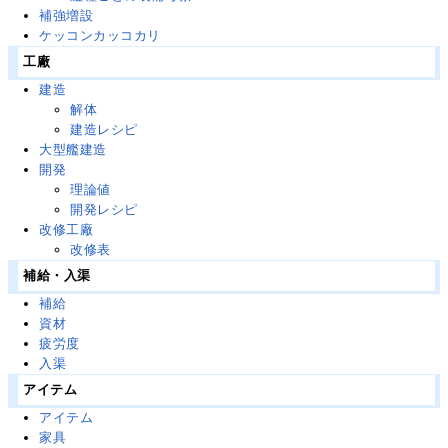
補強増設
ケッコンカッコカリ
工廠
建造
解体
建造レシピ
大型艦建造
開発
理論値
開発レシピ
改修工廠
改修表
補給・入渠
補給
資材
疲労度
入渠
アイテム
アイテム
家具