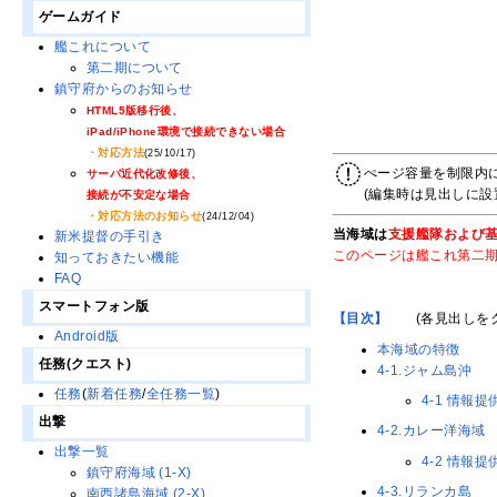
ゲームガイド
艦これについて
第二期について
鎮守府からのお知らせ
HTML5版移行後、
iPad/iPhone環境で接続できない場合
・対応方法
(25/10/17)
ぺージ容量を制限内
サーバ近代化改修後、
(編集時は見出しに
接続が不安定な場合
・対応方法のお知らせ
(24/12/04)
当海域は
支援艦隊および
新米提督の手引き
このページは艦これ第二
知っておきたい機能
FAQ
スマートフォン版
【目次】
・・
(各見出しを
Android版
本海域の特徴
任務(クエスト)
4-1.ジャム島沖
任務
(
新着任務
/
全任務一覧
)
4-1 情報提
出撃
4-2.カレー洋海域
出撃一覧
4-2 情報提
鎮守府海域 (1-X)
4-3.リランカ島
南西諸島海域 (2-X)