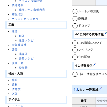
ケッコン後最終値
装備考察
艦種ごとの装備考察
ルート分岐法則
補強増設
敵編成
ケッコンカッコカリ
工廠
ドロップ
建造
4-1に関する攻略情報
解体
建造レシピ
この海域について
大型艦建造
開発
レベリング
理論値
任務関連
開発レシピ
改修工廠
4-1 情報提供
改修表
補給・入渠
【4-1 情報提供コメ
補給
資材
疲労度
4-2
.カレー洋海域
入渠
アイテム
難度
☆☆☆
アイテム