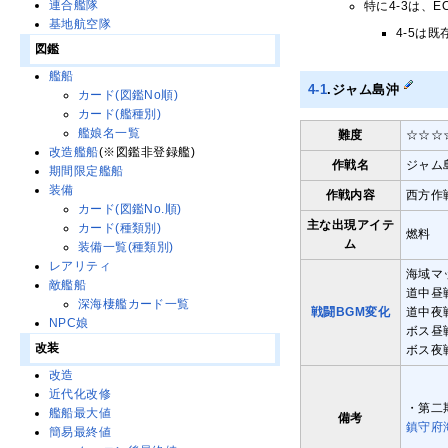
連合艦隊
特に4-3は、
基地航空隊
4-5は
図鑑
艦船
4-1
.ジャム島沖
カード(図鑑No順)
カード(艦種別)
艦娘名一覧
難度
☆☆☆
改造艦船
(※図鑑非登録艦)
作戦名
ジャム
期間限定艦船
装備
作戦内容
西方作
カード(図鑑No.順)
主な出現アイテ
カード(種類別)
燃料
ム
装備一覧(種類別)
レアリティ
海域マ
敵艦船
道中昼
深海棲艦カード一覧
戦闘BGM変化
道中夜
NPC娘
ボス昼
改装
ボス夜
改造
近代化改修
・第二
艦船最大値
備考
鎮守府
簡易最終値