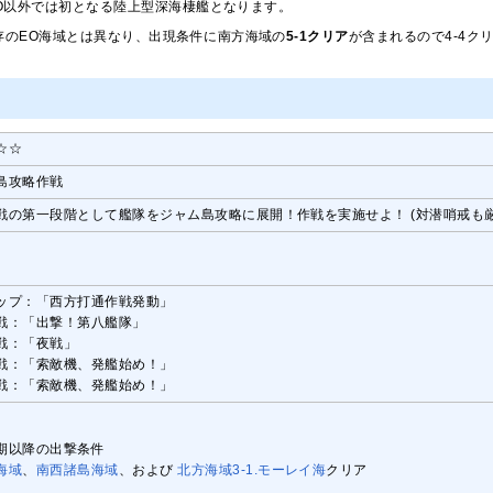
EO以外では初となる陸上型深海棲艦となります。
既存のEO海域とは異なり、出現条件に南方海域の
5-1クリア
が含まれるので4-4ク
☆☆
島攻略作戦
戦の第一段階として艦隊をジャム島攻略に展開！作戦を実施せよ！ (対潜哨戒も厳
ップ：「西方打通作戦発動」
戦：「出撃！第八艦隊」
戦：「夜戦」
戦：「索敵機、発艦始め！」
戦：「索敵機、発艦始め！」
期以降の出撃条件
海域
、
南西諸島海域
、および
北方海域3-1.モーレイ海
クリア