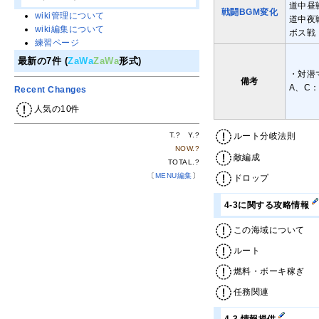
道中昼
戦闘BGM変化
wiki管理について
道中夜
wiki編集について
ボス戦
練習ページ
最新の7件 (
ZaWa
ZaWa
形式)
・対潜
備考
A、C
Recent Changes
人気の10件
ルート分岐法則
T.
?
Y.
?
NOW.
?
敵編成
TOTAL.
?
〔
MENU編集
〕
ドロップ
4-3に関する攻略情報
この海域について
ルート
燃料・ボーキ稼ぎ
任務関連
4-3 情報提供