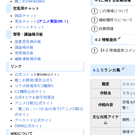
4-2に関する攻略情報
艦これzawazawa
交流用チャット
この海域について
雑談チャット
補給艦狩りについて
実況チャット
(アニメ実況OK！)
イベントチャット
任務関連
管理・議論掲示板
4-2 情報提供
提案意見掲示板
議論掲示板
【4-2 情報提供コメ
管理掲示板
編集連絡掲示板
リンク
4-3
.リランカ島
公式コミュ
※要DMMログイン
艦これ開発/運営公式𝕏
難度
☆☆☆
コラボ情報等/C2機関𝕏
C2機関公式サイト
作戦名
リラン
公式4コマ＆鎮守府通信
空母を
アニメ(1期)公式サイト
作戦内容
撃！
「艦これ」いつかあの海で(アニメ2期)公
式サイト
主な出現アイテ
燃料、
アーケード公式サイト
ム
DMM公式サイト
海域マ
wikiについて