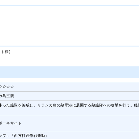
ント欄】
☆☆☆☆
カ島空襲
伴った艦隊を編成し、リランカ島の敵母港に展開する敵艦隊への攻撃を行う。艦
ボーキサイト
ップ：「西方打通作戦発動」