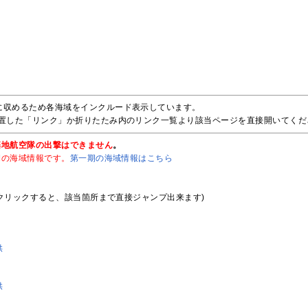
に収めるため各海域をインクルード表示しています。
設置した「リンク」か折りたたみ内のリンク一覧より該当ページを直接開いてくだ
基地航空隊の出撃はできません
。
期の海域情報です。
第一期の海域情報はこちら
クリックすると、該当箇所まで直接ジャンプ出来ます)
供
供