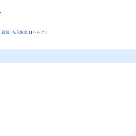
*
|
複製
|
名前変更
] [
ヘルプ
]