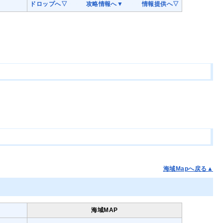
ドロップへ▽
・・・
攻略情報へ▼
・・・
情報提供へ▽
海域Mapへ戻る▲
海域MAP