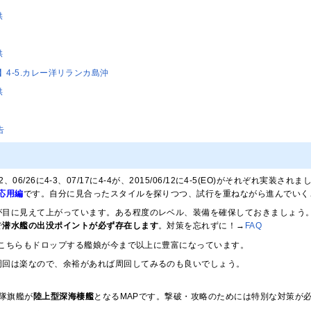
供
供
tion】4-5.カレー洋リランカ島沖
供
告
1,4-2、06/26に4-3、07/17に4-4が、2015/06/12に4-5(EO)がそれぞれ実装され
応用編
です。自分に見合ったスタイルを探りつつ、試行を重ねながら進んでいく
が目に見えて上がっています。ある程度のレベル、装備を確保しておきましょう
で
潜水艦の出没ポイントが必ず存在します
。対策を忘れずに！→
FAQ
こちらもドロップする艦娘が今まで以上に豊富になっています。
周回は楽なので、余裕があれば周回してみるのも良いでしょう。
艦隊旗艦が
陸上型深海棲艦
となるMAPです。撃破・攻略のためには特別な対策が