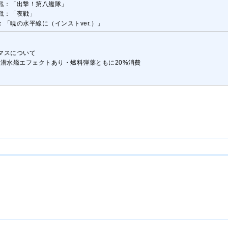
戦：「出撃！第八艦隊」
戦：「夜戦」
：「暁の水平線に（インストver.）」
マスについて
：潜水艦エフェクトあり・燃料弾薬ともに20%消費