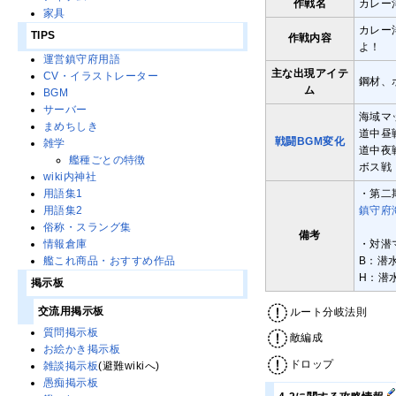
作戦名
カレー
家具
カレー
TIPS
作戦内容
よ！
運営鎮守府用語
主な出現アイテ
CV・イラストレーター
鋼材、
ム
BGM
サーバー
海域マ
まめちしき
道中昼
戦闘BGM変化
雑学
道中夜
艦種ごとの特徴
ボス戦
wiki内神社
・第二
用語集1
鎮守府
用語集2
俗称・スラング集
備考
・対潜
情報倉庫
B：潜
艦これ商品・おすすめ作品
H：潜
掲示板
交流用掲示板
ルート分岐法則
質問掲示板
敵編成
お絵かき掲示板
ドロップ
雑談掲示板
(避難wikiへ)
愚痴掲示板