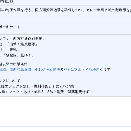
洋制圧戦
洋の制圧作戦を行う。同方面資源地帯を確保しつつ、カレー半島水域の敵艦隊を
ボーキサイト
ップ：「西方打通作戦発動」
戦：「出撃！第八艦隊」
戦：「夜戦」
：「敵艦隊、見ゆ！」
期以降の出撃条件
海域
、
南西諸島海域
、
4-1.ジャム島沖
及び
7-1.ブルネイ泊地沖
クリア
マスについて
水艦エフェクト無し・燃料弾薬ともに20%消費
水艦エフェクトあり・燃料5～8%？消費、弾薬消費せず