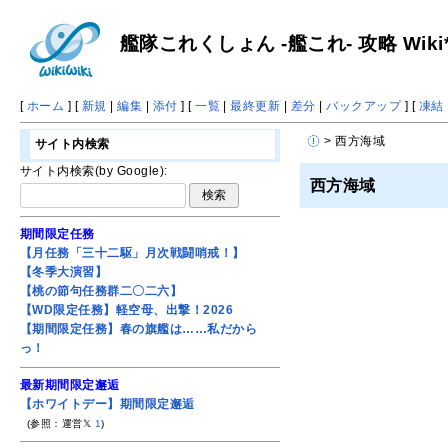
艦隊これくしょん -艦これ- 攻略 Wiki
[
ホーム
] [
新規
|
編集
|
添付
] [
一覧
|
最終更新
|
差分
|
バックアップ
] [
凍結
> 西方海域
サイト内検索
サイト内検索(by Google):
西方海域
期間限定任務
【月任務「三十二駆」月次戦闘哨戒！】
【冬季大演習】
【桃の節句任務群二〇二六】
【WD限定任務】軽空母、出撃！2026
【期間限定任務】春の旗艦は……私だから
っ！
最新期間限定邂逅
【ホワイトデー】期間限定邂逅
(参照：運営𝕏
1
)