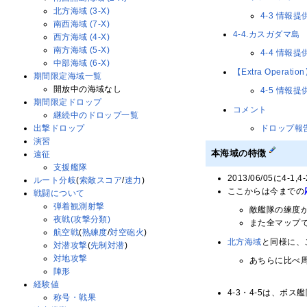
北方海域 (3-X)
4-3 情報提
南西海域 (7-X)
4-4.カスガダマ島
西方海域 (4-X)
南方海域 (5-X)
4-4 情報提
中部海域 (6-X)
【Extra Opera
期間限定海域一覧
開放中の海域なし
4-5 情報提
期間限定ドロップ
コメント
継続中のドロップ一覧
ドロップ報
出撃ドロップ
演習
本海域の特徴
遠征
支援艦隊
2013/06/05に4-
ルート分岐
(
索敵スコア
/
速力
)
ここからは今までの
戦闘について
弾着観測射撃
敵艦隊の練度
夜戦(攻撃分類)
また全マップ
航空戦
(
熟練度
/
対空砲火
)
北方海域
と同様に、
対潜攻撃
(
先制対潜
)
対地攻撃
あちらに比べ
陣形
経験値
4-3・4-5は、ボス
称号・戦果