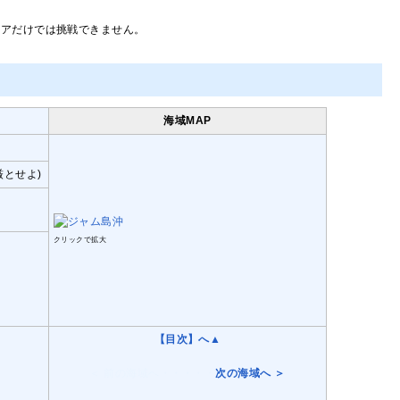
リアだけでは挑戦できません。
海域MAP
とせよ)
クリックで拡大
【目次】へ▲
＜ 前の海域へ・・・・・
次の海域へ ＞