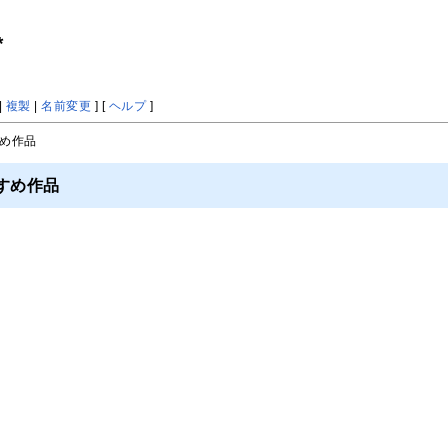
*
|
複製
|
名前変更
] [
ヘルプ
]
すめ作品
すめ作品