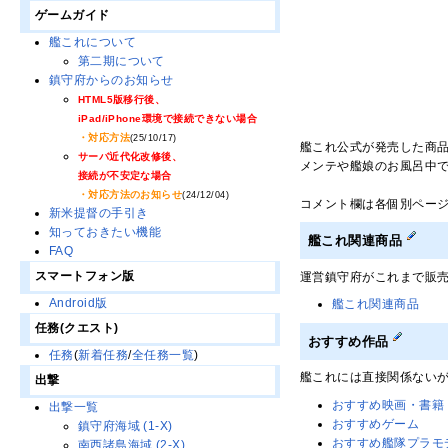
ゲームガイド
艦これについて
第二期について
鎮守府からのお知らせ
HTML5版移行後、
iPad/iPhone環境で接続できない場合
・対応方法
(25/10/17)
艦これ公式が発売した商
サーバ近代化改修後、
メンテや艦娘のお風呂中
接続が不安定な場合
・対応方法のお知らせ
(24/12/04)
コメント欄は各個別ペー
新米提督の手引き
知っておきたい機能
艦これ関連商品
FAQ
スマートフォン版
運営鎮守府がこれまで販
Android版
艦これ関連商品
任務(クエスト)
おすすめ作品
任務
(
新着任務
/
全任務一覧
)
艦これには直接関係ない
出撃
おすすめ映画・書籍
出撃一覧
おすすめゲーム
鎮守府海域 (1-X)
おすすめ艦隊プラモ
南西諸島海域 (2-X)