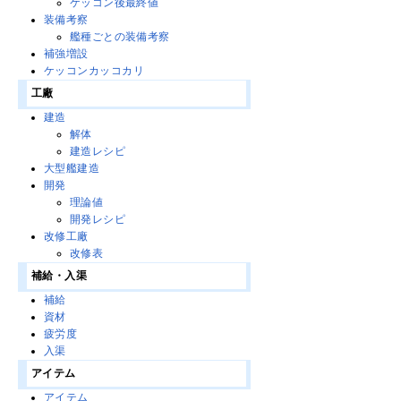
ケッコン後最終値
装備考察
艦種ごとの装備考察
補強増設
ケッコンカッコカリ
工廠
建造
解体
建造レシピ
大型艦建造
開発
理論値
開発レシピ
改修工廠
改修表
補給・入渠
補給
資材
疲労度
入渠
アイテム
アイテム