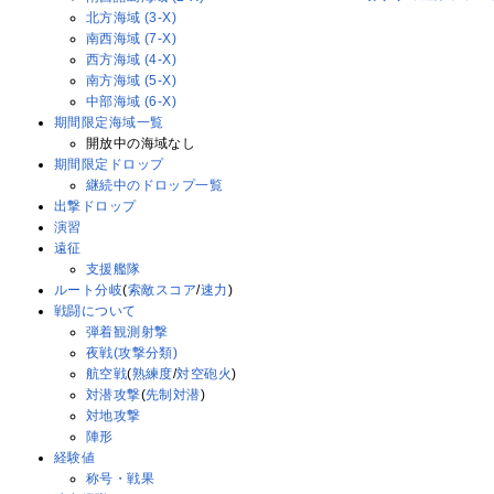
北方海域 (3-X)
南西海域 (7-X)
西方海域 (4-X)
南方海域 (5-X)
中部海域 (6-X)
期間限定海域一覧
開放中の海域なし
期間限定ドロップ
継続中のドロップ一覧
出撃ドロップ
演習
遠征
支援艦隊
ルート分岐
(
索敵スコア
/
速力
)
戦闘について
弾着観測射撃
夜戦(攻撃分類)
航空戦
(
熟練度
/
対空砲火
)
対潜攻撃
(
先制対潜
)
対地攻撃
陣形
経験値
称号・戦果