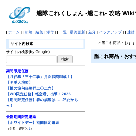
艦隊これくしょん -艦これ- 攻略 Wiki
[
ホーム
] [
新規
|
編集
|
添付
] [
一覧
|
最終更新
|
差分
|
バックアップ
] [
凍結
> 艦これ商品・おす
サイト内検索
サイト内検索(by Google):
艦これ商品・おす
期間限定任務
【月任務「三十二駆」月次戦闘哨戒！】
【冬季大演習】
【桃の節句任務群二〇二六】
【WD限定任務】軽空母、出撃！2026
【期間限定任務】春の旗艦は……私だから
っ！
最新期間限定邂逅
【ホワイトデー】期間限定邂逅
(参照：運営𝕏
1
)