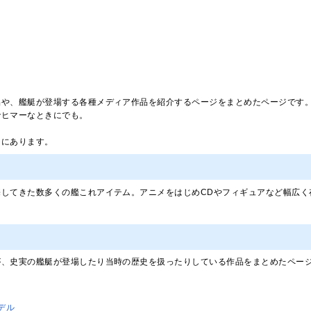
品や、艦艇が登場する各種メディア作品を紹介するページをまとめたページです
でヒマーなときにでも。
ジにあります。
売してきた数多くの艦これアイテム。アニメをはじめCDやフィギュアなど幅広く
が、史実の艦艇が登場したり当時の歴史を扱ったりしている作品をまとめたペー
デル