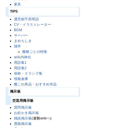
家具
TIPS
運営鎮守府用語
CV・イラストレーター
BGM
サーバー
まめちしき
雑学
艦種ごとの特徴
wiki内神社
用語集1
用語集2
俗称・スラング集
情報倉庫
艦これ商品・おすすめ作品
掲示板
交流用掲示板
質問掲示板
お絵かき掲示板
雑談掲示板
(避難wikiへ)
愚痴掲示板