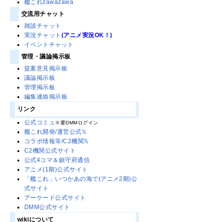
艦これzawazawa
交流用チャット
雑談チャット
実況チャット
(アニメ実況OK！)
イベントチャット
管理・議論掲示板
提案意見掲示板
議論掲示板
管理掲示板
編集連絡掲示板
リンク
公式コミュ
※要DMMログイン
艦これ開発/運営公式𝕏
コラボ情報等/C2機関𝕏
C2機関公式サイト
公式4コマ＆鎮守府通信
アニメ(1期)公式サイト
「艦これ」いつかあの海で(アニメ2期)公
式サイト
アーケード公式サイト
DMM公式サイト
wikiについて