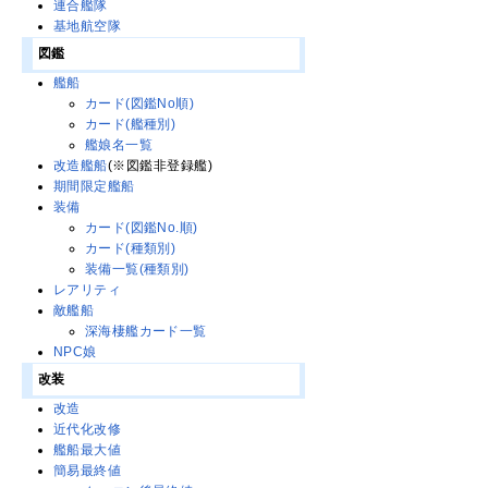
連合艦隊
基地航空隊
図鑑
艦船
カード(図鑑No順)
カード(艦種別)
艦娘名一覧
改造艦船
(※図鑑非登録艦)
期間限定艦船
装備
カード(図鑑No.順)
カード(種類別)
装備一覧(種類別)
レアリティ
敵艦船
深海棲艦カード一覧
NPC娘
改装
改造
近代化改修
艦船最大値
簡易最終値