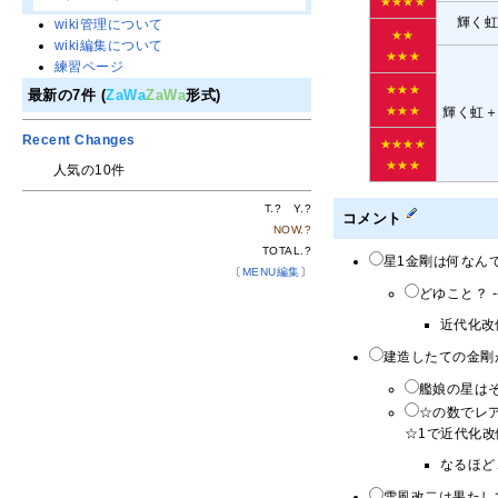
★★★★
輝く
wiki管理について
★★
wiki編集について
★★★
練習ページ
★★★
最新の7件 (
ZaWa
ZaWa
形式)
★★★
輝く虹
Recent Changes
★★★★
★★★
人気の10件
T.
?
Y.
?
コメント
NOW.
?
TOTAL.
?
星1金剛は何なんで
〔
MENU編集
〕
どゆこと？ -
近代化改
建造したての金剛が
艦娘の星はそ
☆の数でレ
☆1で近代化改
なるほど
雪風改二は果たして