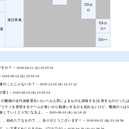
SSホ
虹
ロ
旭日章風
SSホ
ロ+
＋星
SS++
すか？ --
2020-08-11 (火) 23:35:51
-
2020-08-16 (日) 15:53:19
修のことじゃないか？ --
2020-12-16 (水) 12:37:12
星1 --
2020-08-19 (水) 23:43:24
の艦娘の近代改修度合い(レベル上昇によるものも加味する)を表すものだったは
アリティを表現するゲームが多いから勘違いするかも知れないけど、艦娘の☆は
修していくと☆5になるよ。 --
2020-08-20 (木) 14:16:32
、、始めたてなもので、、ありがとうございます！ --
2020-08-21 (金) 22:24:59
、レア度どれになるのか…(ワクワク) --
2020-09-29 (火) 01:38:29