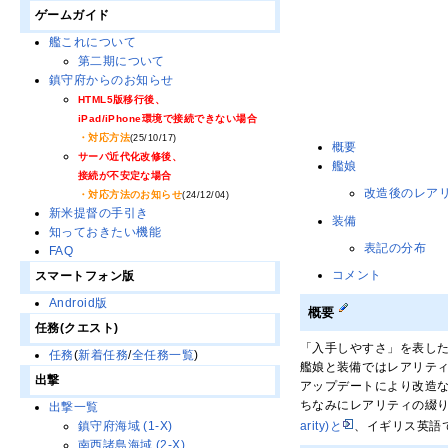
ゲームガイド
艦これについて
第二期について
鎮守府からのお知らせ
HTML5版移行後、
iPad/iPhone環境で接続できない場合
・対応方法
(25/10/17)
概要
サーバ近代化改修後、
艦娘
接続が不安定な場合
改造後のレア
・対応方法のお知らせ
(24/12/04)
新米提督の手引き
装備
知っておきたい機能
表記の分布
FAQ
コメント
スマートフォン版
Android版
概要
任務(クエスト)
「入手しやすさ」を表し
任務
(
新着任務
/
全任務一覧
)
艦娘と装備ではレアリテ
出撃
アップデートにより改造
ちなみにレアリティの綴りであるr
出撃一覧
arity)と
、イギリス英語で
鎮守府海域 (1-X)
南西諸島海域 (2-X)