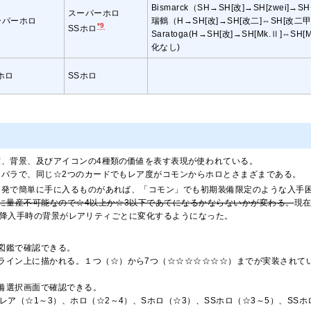
Bismarck（SH→SH[改]→SH[zwei]→SH+
スーパーホロ
ーパーホロ
瑞鶴（H→SH[改]→SH[改二]⇔SH[改二甲
*9
SSホロ
Saratoga(H→SH[改]→SH[Mk.Ⅱ]⇔SH
化なし)
ホロ
SSホロ
度、背景、及びアイコンの4種類の価値を表す表現が使われている。
ラバラで、同じ☆2つのカードでもレア度がコモンからホロとさまざまである。
開発で簡単に手に入るものがあれば、「コモン」でも初期装備限定のような入手
に量産不可能なので☆4以上か☆3以下であてになるかならないかが変わる。
現
23以降入手時の背景がレアリティごとに変化するようになった。
図鑑で確認できる。
ライン上に描かれる。１つ（☆）から7つ（☆☆☆☆☆☆☆）までが実装されて
備選択画面で確認できる。
レア（☆1～3）、ホロ（☆2～4）、Sホロ（☆3）、SSホロ（☆3～5）、SSホ