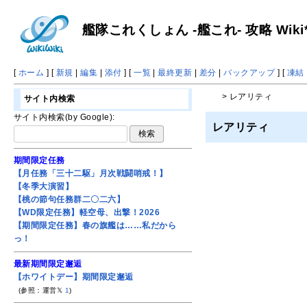
艦隊これくしょん -艦これ- 攻略 Wiki
[
ホーム
] [
新規
|
編集
|
添付
] [
一覧
|
最終更新
|
差分
|
バックアップ
] [
凍結
> レアリティ
サイト内検索
サイト内検索(by Google):
レアリティ
期間限定任務
【月任務「三十二駆」月次戦闘哨戒！】
【冬季大演習】
【桃の節句任務群二〇二六】
【WD限定任務】軽空母、出撃！2026
【期間限定任務】春の旗艦は……私だから
っ！
最新期間限定邂逅
【ホワイトデー】期間限定邂逅
(参照：運営𝕏
1
)