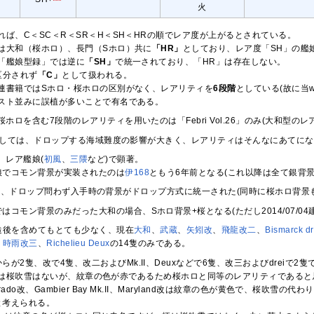
火
れば、C＜SC＜R＜SR＜H＜SH＜HRの順でレア度が上がるとされている。
は大和（桜ホロ）、長門（Sホロ）共に
「HR」
としており、レア度「SH」の艦
「艦娘型録」では逆に
「SH」
で統一されており、「HR」は存在しない。
区分されず
「C」
として扱われる。
連書籍ではSホロ・桜ホロの区別がなく、レアリティを
6段階
としている(故に当
スト並みに誤植が多いことで有名である。
で桜ホロを含む7段階のレアリティを用いたのは「Febri Vol.26」のみ(大和型の
に関しては、ドロップする海域難度の影響が大きく、レアリティはそんなにあてに
、レア艦娘(
初風
、
三隈
など)で顕著。
娘でコモン背景が実装されたのは
伊168
ともう6年前となる(これ以降は全て銀背景
以降建造、ドロップ問わず入手時の背景がドロップ方式に統一された(同時に桜ホロ背景
はコモン背景のみだった大和の場合、Sホロ背景+桜となる(ただし2014/07/0
造後を含めてもとても少なく、
現在
大和
、
武蔵
、
矢矧改
、
飛龍改二
、
Bismarck dr
、
時雨改三
、
Richelieu Deux
の14隻のみである。
らが2隻、改で4隻、改二およびMk.II、Deuxなどで6隻、改三およびdreiで2隻
k dreiは桜吹雪はないが、紋章の色が赤であるため桜ホロと同等のレアリティである
lorado改、Gambier Bay Mk.II、Maryland改は紋章の色が黄色で
と考えられる。