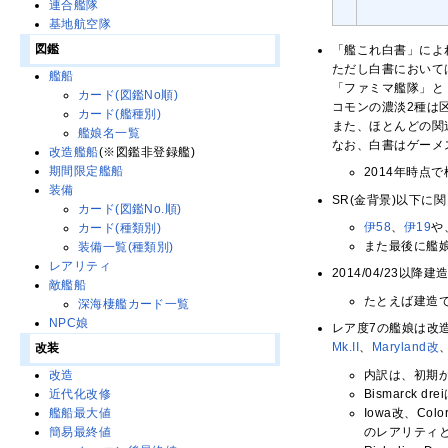
連合艦隊
基地航空隊
図鑑
「艦これ白書」によ
ただし白書において
艦船
「ファミマ艦隊」と
カード(図鑑No順)
コモンの濃淡2種は
カード(艦種別)
また、ほとんどの関
艦娘名一覧
なお、白書はゲーメ
改造艦船
(※図鑑非登録艦)
期間限定艦船
2014年時点
装備
SR(金背景)以下
カード(図鑑No.順)
伊58
、
伊19
や
カード(種類別)
また最後に艦
装備一覧(種類別)
レアリティ
2014/04/23
敵艦船
たとえば建造で
深海棲艦カード一覧
NPC娘
レア度7の艦娘は改
Mk.II
、
Maryland改
改装
内訳は、初期か
改造
Bismarc
近代化改修
Iowa改、Co
艦船最大値
のレアリティ
簡易最終値