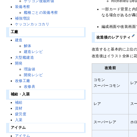
Richeli
ケッコン後最終値
装備考察
一部カード背景と内
艦種ごとの装備考察
なる場合があるが轟
補強増設
ケッコンカッコカリ
編成画面や改装画面
工廠
改造後のレアリティ
建造
解体
改造すると基本的に上位
建造レシピ
改造後はイラスト全体に
大型艦建造
開発
改造前
理論値
開発レシピ
コモン
改修工廠
レ
スーパーコモン
改修表
補給・入渠
補給
レア
ス
資材
疲労度
入渠
スーパーレア
ホ
アイテム
アイテム