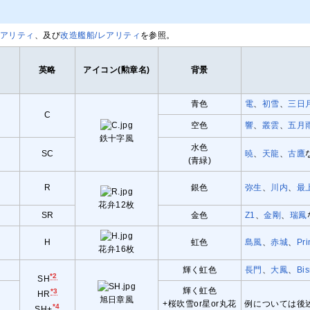
レアリティ
、及び
改造艦船/レアリティ
を参照。
英略
アイコン
(勲章名)
背景
青色
電
、
初雪
、
三日
C
空色
響
、
叢雲
、
五月
鉄十字風
水色
ン
SC
暁
、
天龍
、
古鷹
(青緑)
R
銀色
弥生
、
川内
、
最
花弁12枚
SR
金色
Z1
、
金剛
、
瑞鳳
H
虹色
島風
、
赤城
、
Pr
花弁16枚
輝く虹色
長門
、
大鳳
、
Bi
*2
SH
輝く虹色
*3
HR
旭日章風
）
+桜吹雪or星or丸花
例については後
*4
SH+