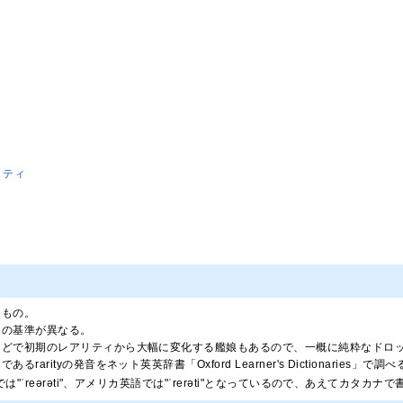
リティ
たもの。
ィの基準が異なる。
などで初期のレアリティから大幅に変化する艦娘もあるので、一概に純粋なドロ
arityの発音をネット英英辞書「Oxford Learner's Dictionaries」で調べ
は"ˈreərəti"、アメリカ英語では"ˈrerəti"となっているので、あえてカ