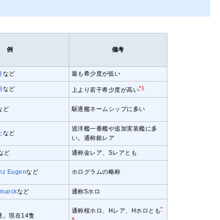
例
備考
月
など
最も希少度が低い
*1
雨
など
上より若干希少度が高い
など
駆逐艦ネームシップに多い
巡洋艦一番艦や追加実装艦に多
上
など
い。
通称銀レア
など
通称金レア、Sレアとも
inz Eugen
など
ホログラムの略称
smarck
など
通称Sホロ
*
通称桜ホロ、Hレア、Hホロとも
述。
現在14隻
5