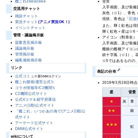
背景
艦これzawazawa
入手画面、及び装備
交流用チャット
灰色（☆1）、青色
雑談チャット
現状、青色は「
応急
実況チャット
(アニメ実況OK！)
また、輝く虹色は現
イベントチャット
輝く虹色＋星は☆6
管理・議論掲示板
アイコン（勲章名）
提案意見掲示板
入手画面、及び装備
議論掲示板
艦娘の艦種アイコン
管理掲示板
鉄十字風（☆1）、花
編集連絡掲示板
☆5ではあるものの
リンク
表記の分布
公式コミュ
※要DMMログイン
艦これ開発/運営公式𝕏
2019年3月28日時
コラボ情報等/C2機関𝕏
星
背景
C2機関公式サイト
公式4コマ＆鎮守府通信
★
灰
青
アニメ(1期)公式サイト
★★
銀
「艦これ」いつかあの海で(アニメ2期)公
式サイト
アーケード公式サイト
★★★
虹
DMM公式サイト
wikiについて