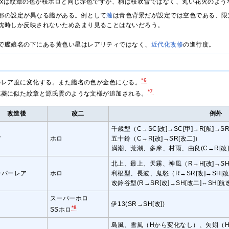
eu Deuxは紋章の色が桜ホロと同じ赤色ですが、柄は桜吹雪ではなく、丸い花火のよ
部の設定が異なる艦がある。例として
漣
は青色背景だが設定では空色である、限
沈時しか反映されないためあまり見ることはないだろう。
で艦娘名の下にある黄色い星はレアリティではなく、
近代化改修
の進行度。
*6
のレア度に変化する。また艦名の色が金色になる。
*7
花菱に似た紋章と源氏雲のような文様が追加される。
改造後
改二
例外
千歳型（C→SC[改]→SC[甲]→R[航]→SR
ア
ホロ
五十鈴（C→R[改]→SR[改二]）
満潮、荒潮、多摩、村雨、由良(C→R[改]→
北上、最上、天霧、神風（R→H[改]→SH
ーパーレア
ホロ
利根型、長波、鬼怒（R→SR[改]→SH[改
改鈴谷型(R→SR[改]→SH[改二]⇔SH[航改
スーパーホロ
ロ
伊13(SR→SH[改])
*8
SSホロ
島風、雪風（Hから変化なし）、矢矧（H