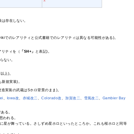
娘は存在しない。
wikiでのレアリティと公式書籍でのレアリティは異なる可能性がある)。
レアリティを（
「SH+」
と表記)。
ならない。
以上)。
も新規実装)。
4建造実装の武蔵はSホロ背景のまま)。
ei
、
Iowa改
、
赤城改二
、
Colorado改
、
加賀改二
、
雪風改二
、
Gambier Bay
である。
と思われる。
、桜吹雪の代わりに星が舞っている。さしずめ星ホロといったところか。これも桜ホロと同等