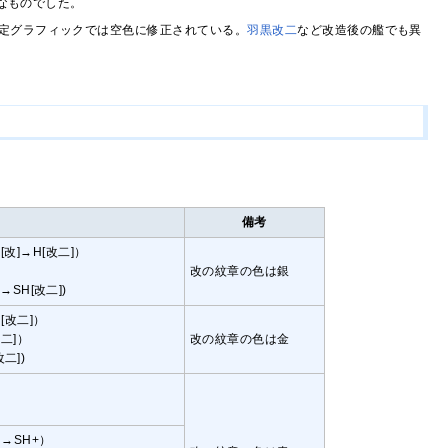
うなものでした。
定グラフィックでは空色に修正されている。
羽黒改二
など改造後の艦でも異
備考
[改]→H[改二]）
改の紋章の色は銀
SH[改二])
[改二]）
二]）
改の紋章の色は金
二])
→SH+）