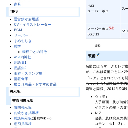
家具
ホロ
ス
スーパーホロ
TIPS
運営鎮守府用語
CV・イラストレーター
*10
スーパーホロ
BGM
SS
SSホロ
サーバー
まめちしき
旧表
雑学
艦種ごとの特徴
装備
wiki内神社
用語集1
装備には☆マークとレア
用語集2
が、これは装備ごとにバ
俗称・スラング集
「レア」とされていても
情報倉庫
もっとも☆4以降は基本的
艦これ商品・おすすめ作品
建造と同様、2014/4/
掲示板
☆（星）
交流用掲示板
入手画面、及び装備
イラストの左下の赤
質問掲示板
レア
お絵かき掲示板
改装、及び廃棄の装
雑談掲示板
(避難wikiへ)
コモン（☆1～2）、
愚痴掲示板