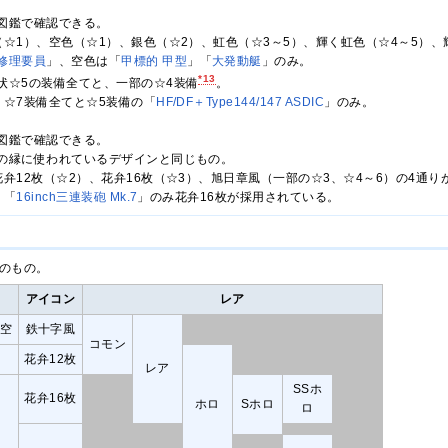
図鑑で確認できる。
（☆1）、空色（☆1）、銀色（☆2）、虹色（☆3～5）、輝く虹色（☆4～5）、
修理要員
」、空色は「
甲標的 甲型
」「
大発動艇
」のみ。
*13
状☆5の装備全てと、一部の☆4装備
。
・☆7装備全てと☆5装備の「
HF/DF＋Type144/147 ASDIC
」のみ。
図鑑で確認できる。
の縁に使われているデザインと同じもの。
弁12枚（☆2）、花弁16枚（☆3）、旭日章風（一部の☆3、☆4～6）の4通り
、「
16inch三連装砲 Mk.7
」のみ花弁16枚が採用されている。
点のもの。
アイコン
レア
空
鉄十字風
コモン
花弁12枚
レア
SSホ
花弁16枚
ホロ
Sホロ
ロ