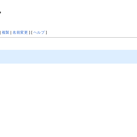
*
|
複製
|
名前変更
] [
ヘルプ
]