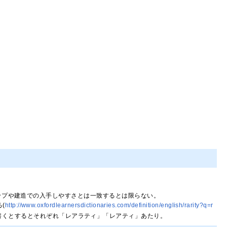
ップや建造での入手しやすさとは一致するとは限らない。
る(
http://www.oxfordlearnersdictionaries.com/definition/english/rarity?q=r
タカナで書くとするとそれぞれ「レアラティ」「レアティ」あたり。