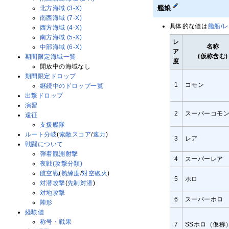
艦娘
北方海域 (3-X)
南西海域 (7-X)
具体的な値は
艦船/
西方海域 (4-X)
南方海域 (5-X)
レ
名称
中部海域 (6-X)
ア
(仮称含む)
期間限定海域一覧
度
開放中の海域なし
期間限定ドロップ
1
コモン
継続中のドロップ一覧
出撃ドロップ
演習
2
スーパーコモ
遠征
支援艦隊
ルート分岐
(
索敵スコア
/
速力
)
3
レア
戦闘について
弾着観測射撃
4
スーパーレア
夜戦(攻撃分類)
航空戦
(
熟練度
/
対空砲火
)
5
ホロ
対潜攻撃
(
先制対潜
)
対地攻撃
6
スーパーホロ
陣形
経験値
称号・戦果
7
SSホロ（仮称