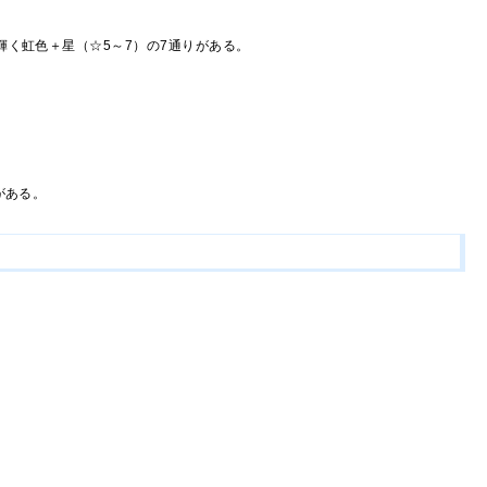
輝く虹色＋星（☆5～7）の7通りがある。
がある。