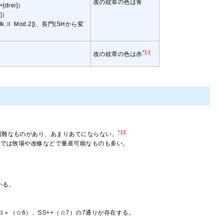
改の紋章の色は青
[drei]）
]）
[Mk.Ⅱ Mod.2])、長門(SHから変
*11
改の紋章の色は赤
*12
困難なものがあり、あまりあてにならない。
在では牧場や改修などで量産可能なものも多い。
いる。
ロ＋（☆6）、SS++（☆7）の7通りが存在する。