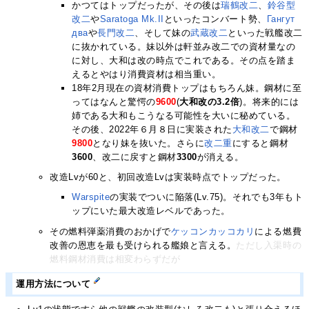
かつてはトップだったが、その後は
瑞鶴改二
、
鈴谷型
改二
や
Saratoga Mk.II
といったコンバート勢、
Гангут
два
や
長門改二
、そして妹の
武蔵改二
といった戦艦改二
に抜かれている。妹以外は軒並み改二での資材量なの
に対し、大和は改の時点でこれである。その点を踏ま
えるとやはり消費資材は相当重い。
18年2月現在の資材消費トップはもちろん妹。鋼材に至
ってはなんと驚愕の
9600
(
大和改の3.2倍
)。将来的には
姉である大和もこうなる可能性を大いに秘めている。
その後、2022年６月８日に実装された
大和改二
で鋼材
9800
となり妹を抜いた。さらに
改二重
にすると鋼材
3600
、改二に戻すと鋼材
3300
が消える。
改造Lvが60と、初回改造Lvは実装時点でトップだった。
Warspite
の実装でついに陥落(Lv.75)。それでも3年もト
ップにいた最大改造レベルであった。
その燃料弾薬消費のおかげで
ケッコンカッコカリ
による燃費
改善の恩恵を最も受けられる艦娘と言える。
ただし入渠時の
燃料鋼材消費は相変わらずだが
運用方法について