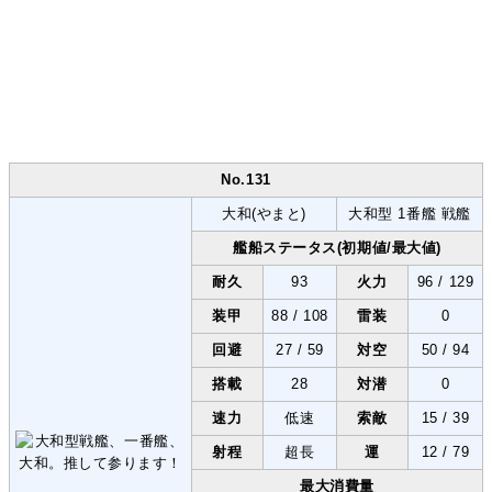
No.131
大和(やまと)
大和型 1番艦 戦艦
艦船ステータス(初期値/最大値)
耐久
93
火力
96 / 129
装甲
88 / 108
雷装
0
回避
27 / 59
対空
50 / 94
搭載
28
対潜
0
速力
低速
索敵
15 / 39
射程
超長
運
12 / 79
最大消費量