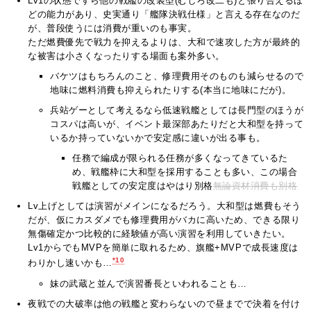
Lv1の状態ですら他の戦艦の改装型(むしろ改二も)と張り合えるほ
どの能力があり、史実通り「艦隊決戦仕様」と言える存在なのだ
が、普段使うには消費が重いのも事実。
ただ燃費優先で戦力を抑えるよりは、大和で速攻した方が最終的
な被害は小さくなったりする場面も案外多い。
バケツはもちろんのこと、修理費用そのものも減らせるので
地味に燃料消費も抑えられたりする(本当に地味にだが)。
兵站ゲーとして考えるなら低速戦艦としては長門型のほうが
コスパは高いが、イベント最深部あたりだと大和型を持って
いるか持っていないかで安定感に違いが出る事も。
任務で編成が限られる任務が多くなってきているた
め、戦艦枠に大和型を採用することも多い、この場合
戦艦としての安定度はやはり別格
無論資材消費も別格
Lv上げとしては演習がメインになるだろう。大和型は燃費もそう
だが、仮にカスダメでも修理費用がバカに高いため、できる限り
無傷確定かつ比較的に経験値が高い演習を利用していきたい。
Lv1からでもMVPを簡単に取れるため、旗艦+MVPで成長速度は
*10
わりかし速いかも…
妹の武蔵と並んで演習番長といわれることも…
夜戦での大破率は他の戦艦と変わらないので昼までで決着を付け