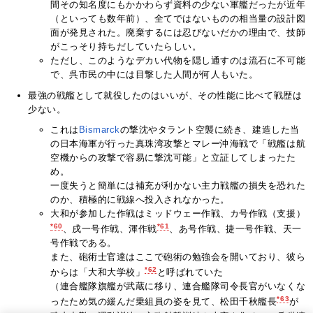
間その知名度にもかかわらず資料の少ない軍艦だったが近年
（といっても数年前）、全てではないものの相当量の設計図
面が発見された。廃棄するには忍びないだかの理由で、技師
がこっそり持ちだしていたらしい。
ただし、このようなデカい代物を隠し通すのは流石に不可能
で、呉市民の中には目撃した人間が何人もいた。
最強の戦艦として就役したのはいいが、その性能に比べて戦歴は
少ない。
これは
Bismarck
の撃沈やタラント空襲に続き、建造した当
の日本海軍が行った真珠湾攻撃とマレー沖海戦で「戦艦は航
空機からの攻撃で容易に撃沈可能」と立証してしまったた
め。
一度失うと簡単には補充が利かない主力戦艦の損失を恐れた
のか、積極的に戦線へ投入されなかった。
大和が参加した作戦はミッドウェー作戦、カ号作戦（支援）
*60
*61
、戌一号作戦、渾作戦
、あ号作戦、捷一号作戦、天一
号作戦である。
また、砲術士官達はここで砲術の勉強会を開いており、彼ら
*62
からは「大和大学校」
と呼ばれていた
（連合艦隊旗艦が武蔵に移り、連合艦隊司令長官がいなくな
*63
ったため気の緩んだ乗組員の姿を見て、松田千秋艦長
が