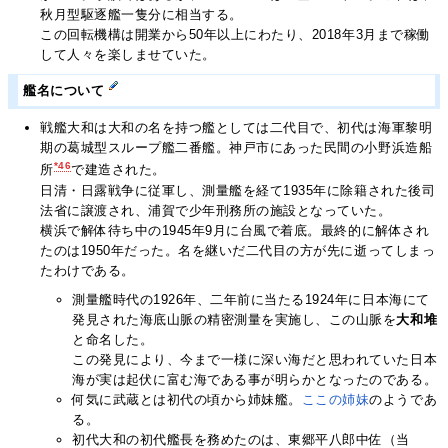
秋月型駆逐艦一隻分に相当する。
この回転機構は開業から50年以上にわたり、2018年3月まで稼働
して人々を楽しませていた。
艦名について
戦艦大和は大和の名を持つ艦としては二代目で、初代は海軍黎明
期の葛城型スループ艦二番艦。神戸市にあった民間の小野浜造船
*46
所
で建造された。
日清・日露戦争に従軍し、測量艦を経て1935年に除籍された後司
法省に譲渡され、浦賀で少年刑務所の施設となっていた。
横浜で解体待ち中の1945年9月に台風で着底。最終的に解体され
たのは1950年だった。名を継いだ二代目の方が先に逝ってしまっ
たわけである。
測量艦時代の1926年、二年前に当たる1924年に日本海にて
発見された海底山脈の精密測量を実施し、この山脈を
大和堆
と命名した。
この発見により、今まで一様に深い海だと思われていた日本
海が実は起伏に富む海である事が明らかとなったのである。
何気に武蔵とは初代の頃から姉妹艦。
ここの
姉妹
のようであ
る。
初代大和の初代艦長を務めたのは、東郷平八郎中佐（当