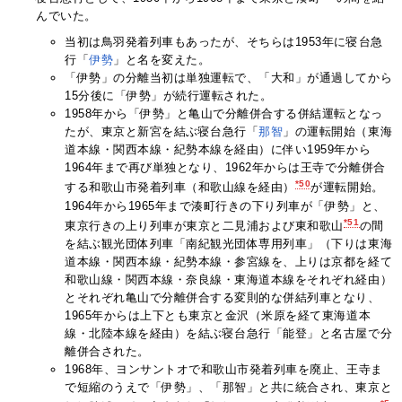
んでいた。
当初は鳥羽発着列車もあったが、そちらは1953年に寝台急
行「
伊勢
」と名を変えた。
「伊勢」の分離当初は単独運転で、「大和」が通過してから
15分後に「伊勢」が続行運転された。
1958年から「伊勢」と亀山で分離併合する併結運転となっ
たが、東京と新宮を結ぶ寝台急行「
那智
」の運転開始（東海
道本線・関西本線・紀勢本線を経由）に伴い1959年から
1964年まで再び単独となり、1962年からは王寺で分離併合
*50
する和歌山市発着列車（和歌山線を経由）
が運転開始。
1964年から1965年まで湊町行きの下り列車が「伊勢」と、
*51
東京行きの上り列車が東京と二見浦および東和歌山
の間
を結ぶ観光団体列車「南紀観光団体専用列車」（下りは東海
道本線・関西本線・紀勢本線・参宮線を、上りは京都を経て
和歌山線・関西本線・奈良線・東海道本線をそれぞれ経由）
とそれぞれ亀山で分離併合する変則的な併結列車となり、
1965年からは上下とも東京と金沢（米原を経て東海道本
線・北陸本線を経由）を結ぶ寝台急行「能登」と名古屋で分
離併合された。
1968年、ヨンサントオで和歌山市発着列車を廃止、王寺ま
で短縮のうえで「伊勢」、「那智」と共に統合され、東京と