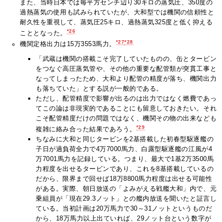
また、当時日本では毎平方センチ辺り30キロの蒸気圧、350度の
過熱蒸気の使用も試みられていたが、大和型では機関の信頼性と
耐久性を重視して、蒸気圧25キロ、過熱蒸気325度と低く抑える
*26
こととなった。
*27
*28
機関定格出力は15万3553馬力。
「武蔵は機関の搭載こそ完了していたものの、缶とタービン
をつなぐ高圧蒸気管や、その他の重要な配管類が突貫工事と
なってしまったため、大和より配管の精度が落ち、機関出力
も落ちていた」とする説が一般的である。
ただし、配管精度で影響が出るのは出力ではなく燃費であっ
てこの論は非現実的であることにも留意しておきたい。それ
こそ配管精度だけの問題ではなく、機関その物の出来なども
*29
複雑に絡み合った結果であろう。
ちなみに大和と同じタービンを2基搭載した初春型駆逐艦の
子日が過負荷全力で4万7000馬力、白露型駆逐艦の江風が4
万7001馬力を記録している。つまり、最大で1基2万3500馬
力程度を出せるタービンであり、これを8基搭載しているの
だから、限界まで回せば18万8800馬力程度は出せる可能性
がある。実際、朝日放送の「よみがえる戦艦大和」内で、元
乗組員が「現在29.3ノット」との艦内放送を聞いたと証言し
ている。当初計画は20万馬力で30～31ノットというものだ
から、18万馬力以上出ていれば、29ノット台という数字が