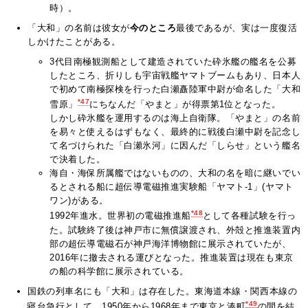
時）。
「大和」の名前は彼女が
今のところ
最後であるが、実は一度復活
しかけたことがある。
3代目南極観測船として建造されていた砕氷艦の艦名を公募
したところ、折りしも宇宙戦艦ヤマトブームもあり、日本人
で初めて南極探検を行った白瀬矗陸軍中尉が命名した「大和
*47
雪原」
にちなんだ「やまと」が得票第1位となった。
しかし砕氷艦を運用するのは海上自衛隊。「やまと」の名前
を易々と使えるはずもなく、最終的に戦後白瀬中尉を記念し
て名づけられた「白瀬氷河」に因んだ「しらせ」という艦名
で決着した。
海自・海保所属艦ではないものの、大和の名を暗に継いでい
るとされる船に超伝導電磁推進実験船「ヤマト-1」(ヤマト
ワン)がある。
*48
1992年進水。世界初の電磁推進船
として各種試験を行っ
た。試験終了後は神戸市に無償譲渡され、外殻と推進装置内
部の超伝導電磁石が神戸海洋博物館に展示されていたが、
2016年に撤去される運びとなった。推進装置は現在も東京
の船の科学館に展示されている。
国鉄の列車名にも「大和」は存在した。東海道本線・関西本線の
*49
寝台急行として、1950年から1968年まで東京と湊町
の間を結