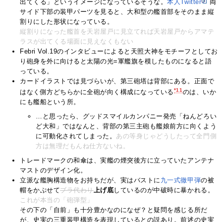
出てくる」というイメージになっているそうな。
本人Twitter
両
サイド下部の装甲パーツを見ると、大和型の艦首部をそのまま縦
割りにした形状になっている。
縦割りになった艦首を天岩屋戸に見立てれば天岩屋戸からアマテ
ラスが出てくる場面に見えなくもない
Febri Vol.19のインタビューによると天照大神をモチーフとしてお
り砲身を外に向けると太陽の光=軍艦旗を模したものになると語
っている。
カードイラストでは見づらいが、第三砲塔は背部にある。正面で
*11
はなく側方どちらかに全砲が向く構成になっている
のは、いか
にも艦船という所。
…と思ったら、グッドスマイルカンパニー発売「ねんどろい
ど大和」ではなんと、背部の第三主砲も艦娘前方に向くよう
に可動化されてしまった。
あの等身じゃどうしたって全門側
方は無理だもんね仕方ないね。
トレードマークの和傘は、実艦の煙突後方に立っていたアンテナ
マストのデザイン化。
立派な艦胸構造物をお持ちだが、実はバストに
九一式徹甲弾
の被
帽をかぶせて
ブラ代わり
上げ底
しているのが中破時に暴かれる。
これが本当の「砲弾型」
その下の「自前」も十分豊かなのになぜ？と疑問を感じる所だ
が、史実の三重装甲構造を表現しているとの説あり。前述の史実