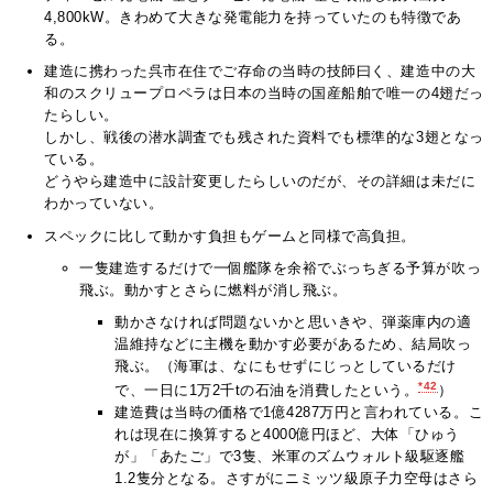
4,800kW。きわめて大きな発電能力を持っていたのも特徴であ
る。
建造に携わった呉市在住でご存命の当時の技師曰く、建造中の大
和のスクリュープロペラは日本の当時の国産船舶で唯一の4翅だっ
たらしい。
しかし、戦後の潜水調査でも残された資料でも標準的な3翅となっ
ている。
どうやら建造中に設計変更したらしいのだが、その詳細は未だに
わかっていない。
スペックに比して動かす負担もゲームと同様で高負担。
一隻建造するだけで一個艦隊を余裕でぶっちぎる予算が吹っ
飛ぶ。動かすとさらに燃料が消し飛ぶ。
動かさなければ問題ないかと思いきや、弾薬庫内の適
温維持などに主機を動かす必要があるため、結局吹っ
飛ぶ。（海軍は、なにもせずにじっとしているだけ
*42
で、一日に1万2千tの石油を消費したという。
）
建造費は当時の価格で1億4287万円と言われている。こ
れは現在に換算すると4000億円ほど、大体「ひゅう
が」「あたご」で3隻、米軍のズムウォルト級駆逐艦
1.2隻分となる。さすがにニミッツ級原子力空母はさら