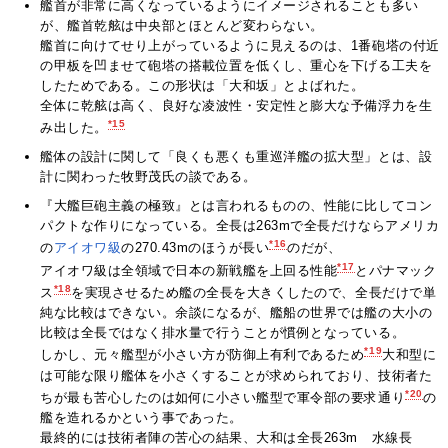
艦首が非常に高くなっているようにイメージされることも多い
が、艦首乾舷は中央部とほとんど変わらない。
艦首に向けてせり上がっているように見えるのは、1番砲塔の付近
の甲板を凹ませて砲塔の搭載位置を低くし、重心を下げる工夫を
したためである。この形状は「大和坂」とよばれた。
全体に乾舷は高く、良好な凌波性・安定性と膨大な予備浮力を生
*15
み出した。
艦体の設計に関して「良くも悪くも重巡洋艦の拡大型」とは、設
計に関わった牧野茂氏の談である。
『大艦巨砲主義の極致』とは言われるものの、性能に比してコン
パクトな作りになっている。全長は263mで全長だけならアメリカ
*16
の
アイオワ級
の270.43mのほうが長い
のだが、
*17
アイオワ級は全領域で日本の新戦艦を上回る性能
とパナマック
*18
ス
を実現させるため艦の全長を大きくしたので、全長だけで単
純な比較はできない。余談になるが、艦船の世界では艦の大小の
比較は全長ではなく排水量で行うことが慣例となっている。
*19
しかし、元々艦型が小さい方が防御上有利であるため
大和型に
は可能な限り艦体を小さくすることが求められており、技術者た
*20
ちが最も苦心したのは如何に小さい艦型で軍令部の要求通り
の
艦を造れるかという事であった。
最終的には技術者陣の苦心の結果、大和は全長263m 水線長