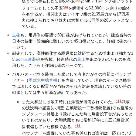
級までに存在した防御の不安
とMk.7 16インチ砲プラット
*34
フォームとしての不安
を解消する63,000トン余りの船体
を有するが、機関出力はアイオワ級の21万馬力から17万馬
力に抑えられており速力は大和とほぼ同等の28ノットとなっ
ている。
主砲
も、用兵側の要望で50口径があげられていたが、建造当時の
日本の技術・設備的に難しいので45口径となった。詳細は砲のペ
ージで。
副砲として、高性能化する駆逐艦に対応するため従来より強力な
1
5.5cm三連装砲
を搭載、軽巡時代の
最上
主砲に使われたものを流
用した。こちらも詳細は砲のページで。
バルバス・バウを装備した艦として有名だがその内部にパッシブ
ソナー（
零式水中聴音機
）を内蔵していた。現在のイージス艦等
では珍しくない配置だが当時のそれも対潜を意識していない筈の
戦艦としては中々斬新な設計でもあった。
*35
また大和型には竣工時には爆雷が装備されていた。
武蔵
の沈没時の証言(小川豊 左舷増設一二番機銃配置)でも艦尾の
ジブクレーン付近より飛びこんだ時に爆雷投下台があったと
いうものがあり、大和武蔵ともに昭和17年に九五式爆雷10
*36
個装備していた模様である。
バウソナーを設置していた事も併せれば当初は一応とはいえ