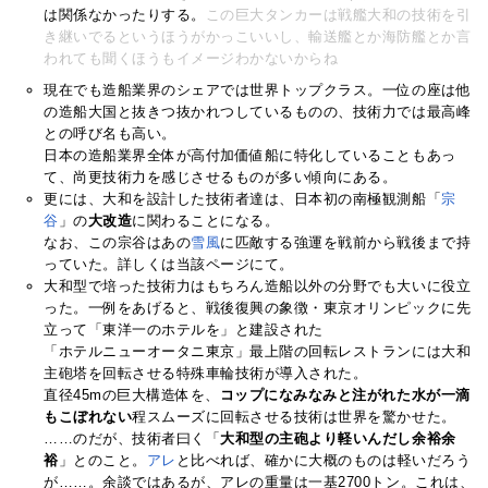
は関係なかったりする。
この巨大タンカーは戦艦大和の技術を引
き継いでるというほうがかっこいいし、輸送艦とか海防艦とか言
われても聞くほうもイメージわかないからね
現在でも造船業界のシェアでは世界トップクラス。一位の座は他
の造船大国と抜きつ抜かれつしているものの、技術力では最高峰
との呼び名も高い。
日本の造船業界全体が高付加価値船に特化していることもあっ
て、尚更技術力を感じさせるものが多い傾向にある。
更には、大和を設計した技術者達は、日本初の南極観測船「
宗
谷
」の
大改造
に関わることになる。
なお、この宗谷はあの
雪風
に匹敵する強運を戦前から戦後まで持
っていた。詳しくは当該ページにて。
大和型で培った技術力はもちろん造船以外の分野でも大いに役立
った。一例をあげると、戦後復興の象徴・東京オリンピックに先
立って「東洋一のホテルを」と建設された
「ホテルニューオータニ東京」最上階の回転レストランには大和
主砲塔を回転させる特殊車輪技術が導入された。
直径45mの巨大構造体を、
コップになみなみと注がれた水が一滴
もこぼれない
程スムーズに回転させる技術は世界を驚かせた。
……のだが、技術者曰く「
大和型の主砲より軽いんだし余裕余
裕
」とのこと。
アレ
と比べれば、確かに大概のものは軽いだろう
が……。余談ではあるが、アレの重量は一基2700トン。これは、