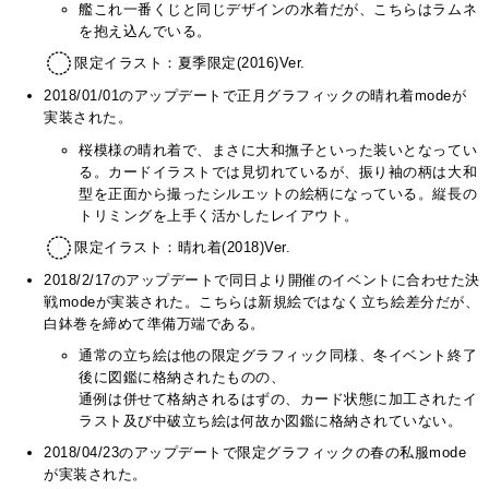
艦これ一番くじと同じデザインの水着だが、こちらはラムネ
を抱え込んでいる。
限定イラスト：夏季限定(2016)Ver.
2018/01/01のアップデートで正月グラフィックの晴れ着modeが
実装された。
桜模様の晴れ着で、まさに大和撫子といった装いとなってい
る。カードイラストでは見切れているが、振り袖の柄は大和
型を正面から撮ったシルエットの絵柄になっている。縦長の
トリミングを上手く活かしたレイアウト。
限定イラスト：晴れ着(2018)Ver.
2018/2/17のアップデートで同日より開催のイベントに合わせた決
戦modeが実装された。こちらは新規絵ではなく立ち絵差分だが、
白鉢巻を締めて準備万端である。
通常の立ち絵は他の限定グラフィック同様、冬イベント終了
後に図鑑に格納されたものの、
通例は併せて格納されるはずの、カード状態に加工されたイ
ラスト及び中破立ち絵は何故か図鑑に格納されていない。
2018/04/23のアップデートで限定グラフィックの春の私服mode
が実装された。