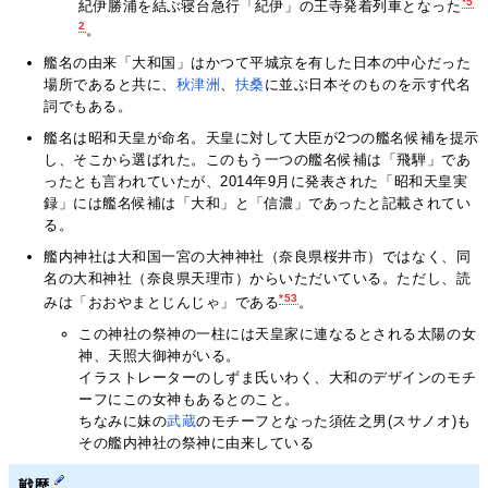
*5
紀伊勝浦を結ぶ寝台急行「紀伊」の王寺発着列車となった
2
。
艦名の由来「大和国」はかつて平城京を有した日本の中心だった
場所であると共に、
秋津洲
、
扶桑
に並ぶ日本そのものを示す代名
詞でもある。
艦名は昭和天皇が命名。天皇に対して大臣が2つの艦名候補を提示
し、そこから選ばれた。このもう一つの艦名候補は「飛騨」であ
ったとも言われていたが、2014年9月に発表された「昭和天皇実
録」には艦名候補は「大和」と「信濃」であったと記載されてい
る。
艦内神社は大和国一宮の大神神社（奈良県桜井市）ではなく、同
名の大和神社（奈良県天理市）からいただいている。ただし、読
*53
みは「おおやまとじんじゃ」である
。
この神社の祭神の一柱には天皇家に連なるとされる太陽の女
神、天照大御神がいる。
イラストレーターのしずま氏いわく、大和のデザインのモチ
ーフにこの女神もあるとのこと。
ちなみに妹の
武蔵
のモチーフとなった須佐之男(スサノオ)も
その艦内神社の祭神に由来している
戦歴