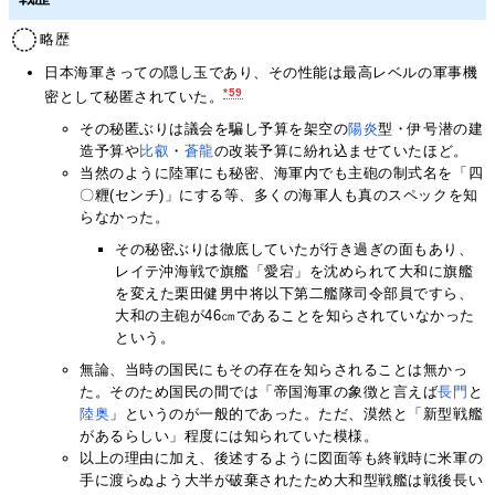
略歴
日本海軍きっての隠し玉であり、その性能は最高レベルの軍事機
*59
密として秘匿されていた。
その秘匿ぶりは議会を騙し予算を架空の
陽炎
型・伊号潜の建
造予算や
比叡
・
蒼龍
の改装予算に紛れ込ませていたほど。
当然のように陸軍にも秘密、海軍内でも主砲の制式名を「四
〇糎(センチ)」にする等、多くの海軍人も真のスペックを知
らなかった。
その秘密ぶりは徹底していたが行き過ぎの面もあり、
レイテ沖海戦で旗艦「愛宕」を沈められて大和に旗艦
を変えた栗田健男中将以下第二艦隊司令部員ですら、
大和の主砲が46㎝であることを知らされていなかった
という。
無論、当時の国民にもその存在を知らされることは無かっ
た。そのため国民の間では「帝国海軍の象徴と言えば
長門
と
陸奥
」というのが一般的であった。ただ、漠然と「新型戦艦
があるらしい」程度には知られていた模様。
以上の理由に加え、後述するように図面等も終戦時に米軍の
手に渡らぬよう大半が破棄されたため大和型戦艦は戦後長い