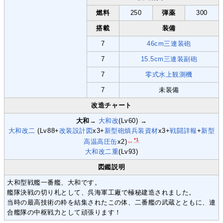
燃料
250
弾薬
300
搭載
装備
7
46cm三連装砲
7
15.5cm三連装副砲
7
零式水上観測機
7
未装備
改造チャート
大和
→
大和改
(Lv60) →
大和改二
(Lv88+
改装設計図
x3+
新型砲熕兵装資材
x3+
戦闘詳報
+
新型
*1
高温高圧缶
x2)
⇔
大和改二重
(Lv93)
図鑑説明
大和型戦艦一番艦、大和です。
艦隊決戦の切り札として、呉海軍工廠で極秘建造されました。
当時の最高技術の粋を結集されたこの体、二番艦の武蔵とともに、連
合艦隊の中枢戦力として頑張ります！