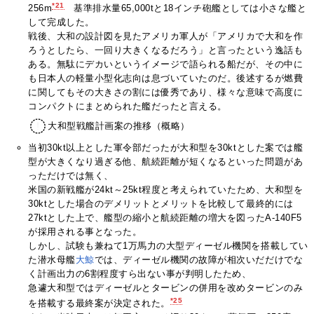
*21
256m
基準排水量65,000tと18インチ砲艦としては小さな艦と
して完成した。
戦後、大和の設計図を見たアメリカ軍人が「アメリカで大和を作
ろうとしたら、一回り大きくなるだろう」と言ったという逸話も
ある。無駄にデカいというイメージで語られる船だが、その中に
も日本人の軽量小型化志向は息づいていたのだ。後述するが燃費
に関してもその大きさの割には優秀であり、様々な意味で高度に
コンパクトにまとめられた艦だったと言える。
大和型戦艦計画案の推移（概略）
当初30kt以上とした軍令部だったが大和型を30ktとした案では艦
型が大きくなり過ぎる他、航続距離が短くなるといった問題があ
っただけでは無く、
米国の新戦艦が24kt～25kt程度と考えられていたため、大和型を
30ktとした場合のデメリットとメリットを比較して最終的には
27ktとした上で、艦型の縮小と航続距離の増大を図ったA-140F5
が採用される事となった。
しかし、試験も兼ねて1万馬力の大型ディーゼル機関を搭載してい
た潜水母艦
大鯨
では、ディーゼル機関の故障が相次いだだけでな
く計画出力の6割程度すら出ない事が判明したため、
急遽大和型ではディーゼルとタービンの併用を改めタービンのみ
*25
を搭載する最終案が決定された。