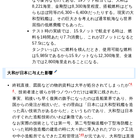
なり優秀なものである。19ノット相当では、大和は
8,221海里、金剛型は8,300海里程度。搭載燃料はどち
らもほぼ同等の6,300～6,400tだったりする。現実の大
和型戦艦は、その巨大さを考えれば通常航海なら世界
屈指の低燃費艦でもあった。
テスト時の実績では、15.9ノットで航走する時は、燃
料を1時間あたり7.7t消費し、これが27ノットになると
57.5tになる。
タンクいっぱいに燃料を積んだとき、使用可能な燃料
は5,985tであるから15.9ノットなら12,300海里、全速
力では2,800海里走れることになる。
大和が日本に与えた影響
*4
終戦直後、図面などの物的資料は大半が処分されてしまったが
4
、技術者達と彼らが持つノウハウだけは確実に残された。
事実、戦後いち早く復興の旗手になったのは造船業界であり、外
国からの発注が相次いだ。その理由は「日本には大和型戦艦を造
った高い技術力があるからだ」というものであり、大和型は日本
のすぐれた造船技術のいわば象徴であった。
なお実際の技術としては第一号、第二号型輸送艦や丁型海防艦と
いった戦時急造艦の建造の時に大々的に導入されたブロック工法
*45
や中小造船所でもできた工程管理法
が元であり、大和型は直接