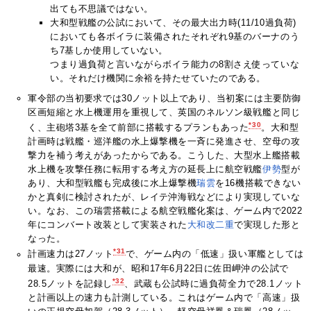
出ても不思議ではない。
大和型戦艦の公試において、その最大出力時(11/10過負荷)
においても各ボイラに装備されたそれぞれ9基のバーナのう
ち7基しか使用していない。
つまり過負荷と言いながらボイラ能力の8割さえ使っていな
い。それだけ機関に余裕を持たせていたのである。
軍令部の当初要求では30ノット以上であり、当初案には主要防御
区画短縮と水上機運用を重視して、英国のネルソン級戦艦と同じ
*30
く、主砲塔3基を全て前部に搭載するプランもあった
。大和型
計画時は戦艦・巡洋艦の水上爆撃機を一斉に発進させ、空母の攻
撃力を補う考えがあったからである。こうした、大型水上艦搭載
水上機を攻撃任務に転用する考え方の延長上に航空戦艦
伊勢
型が
あり、大和型戦艦も完成後に水上爆撃機
瑞雲
を16機搭載できない
かと真剣に検討されたが、レイテ沖海戦などにより実現していな
い。なお、この瑞雲搭載による航空戦艦化案は、ゲーム内で2022
年にコンバート改装として実装された
大和改二重
で実現した形と
なった。
*31
計画速力は27ノット
で、ゲーム内の「低速」扱い軍艦としては
最速。実際には大和が、昭和17年6月22日に佐田岬沖の公試で
*32
28.5ノットを記録し
、武蔵も公試時に過負荷全力で28.1ノット
と計画以上の速力も計測している。これはゲーム内で「高速」扱