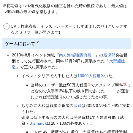
※初期値はLvや近代化改修の補正を除いた時の数値であり、最大値は
Lv99の時の最大値を指します。
CV：竹達彩奈、イラストレーター：しずまよしのり (クリックす
るとセリフ一覧が開きます)
ゲームにおいて
2013年8月イベント海域『
南方海域強襲偵察！
』の
最深部
突破報
酬として先行配布され、同年12月24日に実装された「
大型艦建
造
」で正式に実装された。
イベントクリアで入手した人は
10000人程度
いた。
*8
*9
当時のユーザー数は50万人程度
でアクティブ80%
ほ
どなので入手率3%以下の狭き門であった・・・が運営
によれば想定通りのよい感じだったとの事。
ちなみに大和型戦艦２番艦の
武蔵
は2014/07/04に正式に実装
された。
確率は低下するものの大和は開発資材1でも建造可能（武
蔵・
Bismarck
は20・100の必要あり）。
このため、武蔵が先に着任した提督はある程度建造制