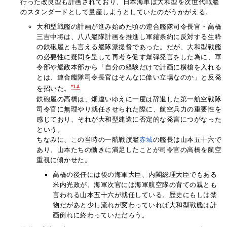
行った改良型も計画されており、日本海軍は大和型を次世代戦艦
のスタンダードとして量産しようとしていたのがうかがえる。
大和型戦艦の計画が進み始めた頃の連合艦隊司令長官・高橋
三吉中将は、八八艦隊計画を推進し軍縮条約に反対する生粋
の鉄砲屋とも言える艦隊派提督であった。だが、大和型戦艦
の必要性に疑問を呈して再考を促す爆弾発言をした為に、軍
令部や艦政本部から「自分の経験だけで計画に横槍を入れる
とは、連合艦隊司令長官はそんなに偉い立場なのか」と反発
*14
を招いた。
鉄砲屋の高橋は、畑違いゆえに一度は辞退した第一航空戦隊
司令官に無理やり就任させられた際に、航空兵力の重要性を
感じており、それが大和型建造に否定的な発言につがなった
という。
ちなみに、この当時の一航戦旗艦
赤城
の艦長は山本五十六で
あり、山本たちの働きに満足したことが司令官の高橋を航空
重視に傾かせた。
高橋の後任には後の海軍大臣、内閣総理大臣でもある
米内光政が、海軍次官には海軍航空隊の育ての親とも
言われる山本五十六が就任している。歴史にもしは禁
物だがあと少し流れが変わっていれば大和型戦艦は計
画倒れに終わっていただろう。