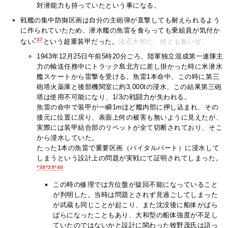
対潜能力も持っていたという事になる。
戦艦の集中防御区画は自分の主砲弾が直撃しても耐えられるよう
に作られていたため、潜水艦の魚雷を食らっても乗組員が気付か
*37
ない
という超重装甲だった。
流石大和だ、何とも無いぜ。
1943年12月25日午前5時20分ごろ、陸軍独立混成第一連隊主
力の輸送任務中にトラック島北方に差し掛かった時に米潜水
艦スケートから雷撃を受ける。魚雷1本命中、この時に第三
砲塔火薬庫と後部機関室に約3,000tの浸水、この結果第三砲
塔は使用不可能になり、1/3の戦闘力が失われる。
魚雷の命中で装甲が一瞬1mほど艦内部に押し込まれ、その
後元に位置に戻り、表面上何の被害も無いように見えたが、
実際には装甲結合部のリベットが全て切断されており、そこ
から浸水していた。
たった1本の魚雷で重要区画（バイタルパート）に浸水して
しまうという設計上の問題が実戦にて証明されてしまった。
*38
*39
*40
この時の修理では方位盤が旋回不能になっていること
が判明した。当時は問題とされず見過ごしてしまった
が武蔵も同じことが起こり、また沈没後に船体がばら
ばらになったこともあり、大和型の船体強度が不足し
ていたのではないかと設計に関わった牧野茂氏は語っ