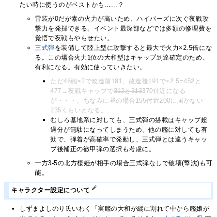
たい時に使うのがベストかも……？
雷装が0だが素の火力が高いため、ハイパーズに次ぐ夜戦攻
撃力を発揮できる。イベント最深部などでは多額の修理費を
覚悟で夜戦もやらせたい。
三式弾
を装備して陸上型に攻撃すると最大で火力×2.5倍にな
る。この場合火力1位の大和型はキャップ到達確定のため、
有利になる。有効に使っていきたい。
ただ46砲×2で改造前181、改造後191で×2.5=452と
477→夜戦キャップで
312と313
370付近になる
が・・・。ちなみに昼の場合
155付近200に届かない
235くらいとなる。
むしろ基地系に対しても、三式弾の搭載はキャップ超
過分が無駄になってしまうため、他の艦に対しても有
効で、弾着が高確率で発動し、三式弾とは違うキャッ
プ後補正の徹甲弾の選択も考慮に。
一方3-5の北方棲姫が相手の場合三式弾なしで破壊(撃沈)も可
能。
キャラクター設定について
しずまよしのり氏いわく「実艦の大和が縦に割れて中から艦娘が