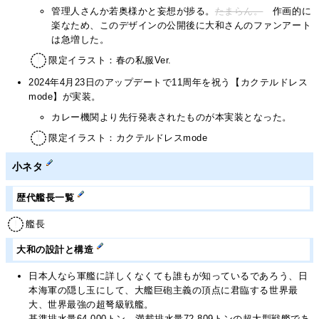
管理人さんか若奥様かと妄想が捗る。
たまらん。
作画的に
楽なため、このデザインの公開後に大和さんのファンアート
は急増した。
限定イラスト：春の私服Ver.
2024年4月23日のアップデートで11周年を祝う【カクテルドレス
mode】が実装。
カレー機関より先行発表されたものが本実装となった。
限定イラスト：カクテルドレスmode
小ネタ
歴代艦長一覧
艦長
大和の設計と構造
日本人なら軍艦に詳しくなくても誰もが知っているであろう、日
本海軍の隠し玉にして、大艦巨砲主義の頂点に君臨する世界最
大、世界最強の超弩級戦艦。
基準排水量64,000トン、満載排水量72,809トンの超大型戦艦であ