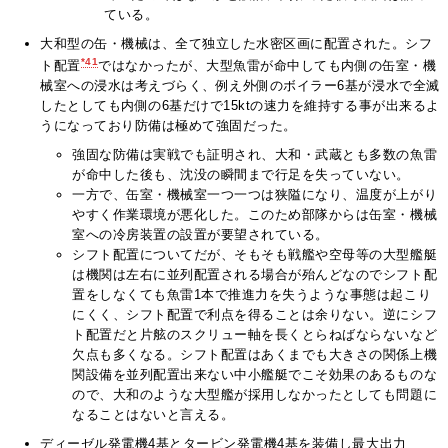
ている。
大和型の缶・機械は、全て独立した水密区画に配置された。シフ
*41
ト配置
ではなかったが、大型魚雷が命中しても内側の缶室・機
械室への浸水は考えづらく、例え外側のボイラー6基が浸水で全滅
したとしても内側の6基だけで15ktの速力を維持する事が出来るよ
うになっており防備は極めて強固だった。
強固な防備は実戦でも証明され、大和・武蔵とも多数の魚雷
が命中した後も、沈没の瞬間まで行足を失っていない。
一方で、缶室・機械室一つ一つは狭隘になり、温度が上がり
やすく作業環境が悪化した。このため部隊からは缶室・機械
室への冷房装置の設置が要望されている。
シフト配置についてだが、そもそも戦艦や空母等の大型艦艇
は機関は左右に並列配置される場合が殆んどなのでシフト配
置をしなくても魚雷1本で推進力を失うような事態は起こり
にくく、シフト配置で利点を得ることは余りない。逆にシフ
ト配置だと片舷のスクリュー軸を長くとらねばならないなど
欠点も多くなる。シフト配置はあくまでも大きさの関係上機
関設備を並列配置出来ない中小艦艇でこそ効果のあるものな
ので、大和のような大型艦が採用しなかったとしても問題に
なることはないと言える。
ディーゼル発電機4基とタービン発電機4基を装備し最大出力