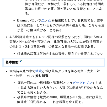
御が可能だが、大和が先に着任している提督は8時間表
示毎にお祈りが必要。運が悪いと偏り続けることもあ
る。
Bismarck狙いで
Z1
or
Z3
を秘書艦としている状態でも、確率
は大幅に低下しているものの武蔵共々建造可能。こちらも運
が悪いと偏り続けることもある。
4/23以降建造でもドロップ同様の背景となったが、同時にSホロ
背景とHホロ背景が実装され、建造可能の大和のみが取得画面で
のHホロ（Sホロ背景+桜）の背景となる唯一の艦娘である。
姉妹艦の武蔵は何故かSホロ背景。現在でも修正されてない
基本性能
実装済み艦の中で
武蔵
と並び最高クラスを誇る耐久・火力・対
空・装甲、そして
資材消費
。
昼戦一回のみで燃料50・弾薬60という
ビッグ
セブン
すら軽
く見える凄まじい大食らい。入渠では鋼材が4桁掛かるなん
てことも良く起きる。
改装時の鋼材は驚異の
3000
。駆逐艦が100隻(正確には最低
値建造100回)作れる。これは武蔵も全く同じ。