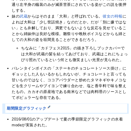
通り左半身の艤装のみが滅茶苦茶にされている姿がこの説を後押
しする。
妹の
武蔵
からはそのまま「大和」と呼ばれている。
彼女の時報
に
よれば大和は「少し世話焼き」なのだとか。だが「別に嫌ではな
い」とも弁解しており、満更でもないような反応を見せているこ
とから姉妹仲は良好な模様。雛祭りや晩秋ボイスなどからも姉と
しての大和の姿を垣間見ることができるだろう。
ちなみに「カドフェス2015」の描き下ろしブックカバーで
は大和が武蔵の髪を結ってあげており、武蔵はこれにちょっ
ぴり照れているという何とも微笑ましい光景が見られた。
バレンタインボイスの「ステーキのチョコレートソース掛け」に
ギョッとした人もいるかもしれないが、チョコレートと言っても
甘いものではなく、ココアパウダーと炒めたタマネギやキノコな
どを生クリームやブイヨンで練り合わせ、塩と香辛料で味を整え
たもの。カカオの原産地である南米などでは肉料理のソースとし
てポピュラーな存在である。
期間限定グラフィック
2016/08/01のアップデートで夏の季節限定グラフィックの水着
modeが実装された。