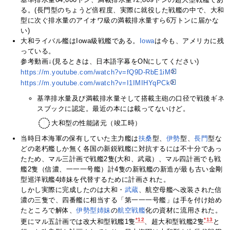
る。(長門型のちょうど倍程度、実際に就役した戦艦の中で、大和
型に次ぐ排水量のアイオワ級の満載排水量すら6万トンに届かな
い)
大和ライバル艦はIowa級戦艦である。
Iowa
は今も、アメリカに残
っている。
参考動画↓(見るときは、日本語字幕をONにしてください)
https://m.youtube.com/watch?v=fQ9D-RbE1iM
https://m.youtube.com/watch?v=I1IMIHYqPCk
基準排水量及び満載排水量そして搭載主砲の口径で戦後ギネ
スブックに認定。最近の本には載ってないけど。
大和型の性能諸元（竣工時）
当時日本海軍の保有していた主力艦は
扶桑
型、
伊勢
型、
長門
型な
どの老朽艦しか無く各国の新鋭戦艦に対抗するには不十分であっ
たため、マル三計画で戦艦2隻(大和、武蔵）、マル四計画でも戦
艦2隻（信濃、一一一号艦）計4隻の新戦艦の新造が最も古い金剛
型巡洋戦艦4姉妹を代替するために計画された。
しかし実際に完成したのは大和・
武蔵
、航空母艦へ改装された信
濃の三隻で、四番艦に相当する「第一一一号艦」は手を付け始め
たところで解体、
伊勢型
姉妹
の
航空
戦艦
化の資材に流用された。
*12
*13
更にマル五計画では改大和型戦艦1隻
、超大和型戦艦2隻
と