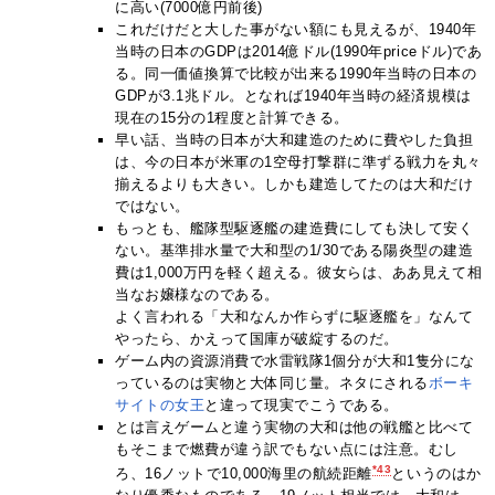
に高い(7000億円前後)
これだけだと大した事がない額にも見えるが、1940年
当時の日本のGDPは2014億ドル(1990年priceドル)であ
る。同一価値換算で比較が出来る1990年当時の日本の
GDPが3.1兆ドル。となれば1940年当時の経済規模は
現在の15分の1程度と計算できる。
早い話、当時の日本が大和建造のために費やした負担
は、今の日本が米軍の1空母打撃群に準ずる戦力を丸々
揃えるよりも大きい。しかも建造してたのは大和だけ
ではない。
もっとも、艦隊型駆逐艦の建造費にしても決して安く
ない。基準排水量で大和型の1/30である陽炎型の建造
費は1,000万円を軽く超える。彼女らは、ああ見えて相
当なお嬢様なのである。
よく言われる「大和なんか作らずに駆逐艦を」なんて
やったら、かえって国庫が破綻するのだ。
ゲーム内の資源消費で水雷戦隊1個分が大和1隻分にな
っているのは実物と大体同じ量。ネタにされる
ボーキ
サイトの女王
と違って現実でこうである。
とは言えゲームと違う実物の大和は他の戦艦と比べて
もそこまで燃費が違う訳でもない点には注意。むし
*43
ろ、16ノットで10,000海里の航続距離
というのはか