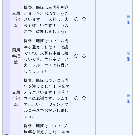
提督、艦隊は三周年を迎
三周
えました。おめでとうご
編
年記
ざいます！ 大和も、大
◯
◯
集
念
和も嬉しいです！ ラム
ネで、乾杯しましょう♪
提督、艦隊はついに四周
年を迎えました！ 感謝
四周
ですね。大和も本当に嬉
編
年記
◯
◯
しいです。ラムネで…い
集
念
え、フルコースでお祝い
しましょう♪
提督、艦隊はついに五周
年を迎えました！ おめで
五周
とうございます！ 大和も
編
年記
本当に感謝です。ラムネ
◯
◯
集
念
で……いえ、ワインとフ
ルコースでお祝いしまし
ょう♪
提督、艦隊は、ついに六
周年を迎えました！ 本当