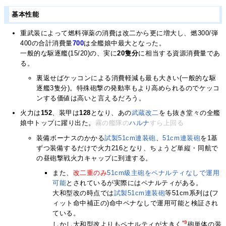
基本性能
重武装によって燃料弾薬の消費は改二から更に増大し、燃300/弾
400の合計消費量
700
は全艦娘中最大となった。
一般的な駆逐艦(15/20)の、実に
20隻分
に相当する資源消費量であ
る。
裏返せばケッコンによる消費軽減も最も大きい(一般的な駆
逐艦3隻分)。特殊砲撃の発動率もより高められるのでケッコ
ンする価値は高いと言えるだろう。
火力は
152
、装甲は
128
となり、あの
武蔵改二
をも抜き堂々の全艦
娘中トップに躍り出た。
霧の艦隊の
ハルナ
すら上回る
装備ボーナスのかかる
試製51cm連装砲
、
51cm連装砲
を1基
ずつ装備するだけで火力216となり、ちょうど単縦・同航で
の昼砲撃戦火力キャップに到達する。
また、
改二重のみ
51cm級主砲をペナルティなしで運用
可能
とされているが実際にはペナルティがある。
大和型改の時点では
試製51cm連装砲
等51cm系列は(フ
ィット命中補正の)命中ペナなしで運用可能と検証され
ている。
*9
しかし大和型改よりもペナルティが大きく
砲単体の装