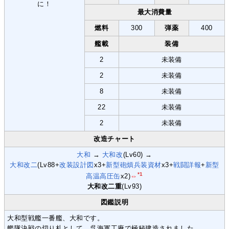
最大消費量
燃料
300
弾薬
400
艦載
装備
2
未装備
2
未装備
8
未装備
22
未装備
2
未装備
改造チャート
大和
→
大和改
(Lv60) →
大和改二
(Lv88+
改装設計図
x3+
新型砲熕兵装資材
x3+
戦闘詳報
+
新型
*1
高温高圧缶
x2)
⇔
大和改二重
(Lv93)
図鑑説明
大和型戦艦一番艦、大和です。
艦隊決戦の切り札として、呉海軍工廠で極秘建造されました。