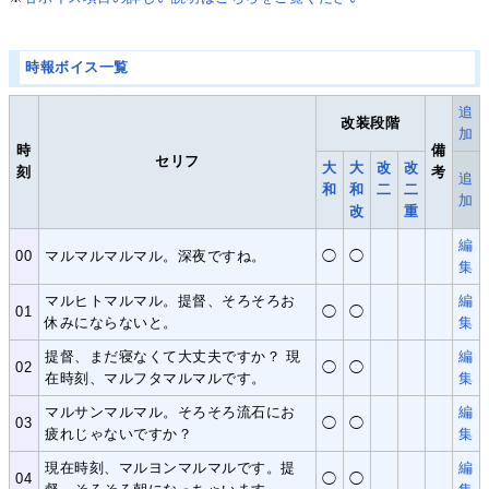
時報ボイス一覧
追
改装段階
加
時
備
セリフ
大
大
改
改
刻
考
追
和
和
二
二
加
改
重
編
00
マルマルマルマル。深夜ですね。
◯
◯
集
マルヒトマルマル。提督、そろそろお
編
01
◯
◯
休みにならないと。
集
提督、まだ寝なくて大丈夫ですか？ 現
編
02
◯
◯
在時刻、マルフタマルマルです。
集
マルサンマルマル。そろそろ流石にお
編
03
◯
◯
疲れじゃないですか？
集
現在時刻、マルヨンマルマルです。提
編
04
◯
◯