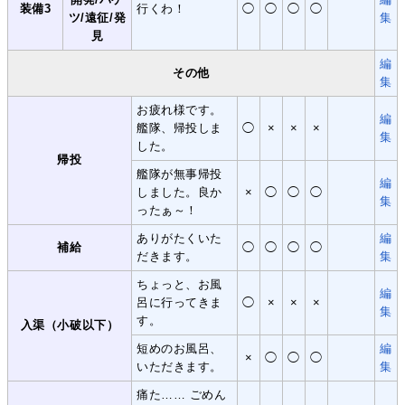
装備3
行くわ！
◯
◯
◯
◯
ツ/遠征/発
集
見
編
その他
集
お疲れ様です。
編
艦隊、帰投しま
◯
×
×
×
集
した。
帰投
艦隊が無事帰投
編
しました。良か
×
◯
◯
◯
集
ったぁ～！
ありがたくいた
編
補給
◯
◯
◯
◯
だきます。
集
ちょっと、お風
編
呂に行ってきま
◯
×
×
×
集
す。
入渠（小破以下）
短めのお風呂、
編
×
◯
◯
◯
いただきます。
集
痛た…… ごめん