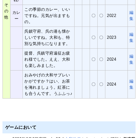
そ
この季節のカレー、いい
の
カレ
編
ですね。元気が出ますも
〇
〇
2022
他
ー
集
の。
呉鎮守府、呉の港も懐か
編
しいですね。大和も、特
〇
〇
2023
集
別な気持ちになります。
提督、呉鎮守府遠征お疲
編
れ様でした。ええ、大和
〇
〇
2024
集
も楽しみました。
おみやげの大和サブレい
かがですか？はい、お茶
編
〇
〇
2024
を淹れましょう。紅茶に
集
も合うんです。うふふっ♪
ゲームにおいて