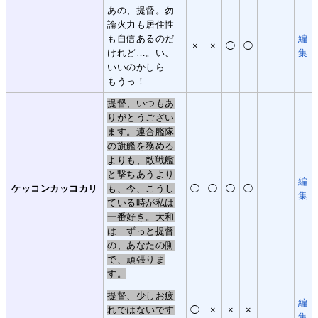
あの、提督。勿
論火力も居住性
も自信あるのだ
編
×
×
◯
◯
けれど…。い、
集
いいのかしら…
もうっ！
提督、いつもあ
りがとうござい
ます。連合艦隊
の旗艦を務める
よりも、敵戦艦
と撃ちあうより
編
ケッコンカッコカリ
も、今、こうし
◯
◯
◯
◯
集
ている時が私は
一番好き。大和
は…ずっと提督
の、あなたの側
で、頑張りま
す。
提督、少しお疲
編
れではないです
◯
×
×
×
集