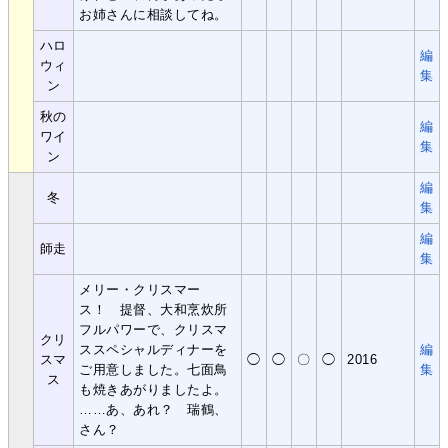
お姉さんに相談してね。
ハロ
編
ウィ
集
ン
秋の
編
ワイ
集
ン
編
冬
集
編
師走
集
メリー・クリスマー
ス！ 提督、大和烹炊所
フルパワーで、クリスマ
クリ
ススペシャルディナーを
編
スマ
◯
◯
〇
◯
2016
ご用意しました。七面鳥
集
ス
も焼きあがりましたよ。
……あ、あれ？ 瑞鶴、
さん？