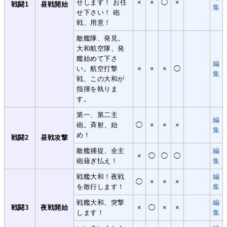
せします！ お任
×
×
◯
×
戦闘1
昼戦開始
集
せ下さい！ 砲
戦、用意！
敵艦隊、発見。
大和航空隊、発
艦始めて下さ
編
い。航空打撃
×
×
×
◯
集
戦、この大和が
指揮を執りま
す。
第一、第二主
編
砲。斉射、始
◯
×
×
×
集
め！
戦闘2
昼戦攻撃
敵艦捕捉、全主
編
×
◯
◯
◯
砲薙ぎ払え！
集
戦艦大和！夜戦
編
◯
×
×
×
を敢行します！
集
戦艦大和、突撃
編
戦闘3
夜戦開始
×
◯
×
×
します！
集