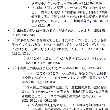
さすが手が早いっすね --
2022-07-23 (土) 09:30:02
その為に夕張ぃと明石ッマーへの根回しは抜かりな
し。 古今より段取り７割作業３割と、如何に作業を
効率良く進めて早く終わらせられる様に準備する事が
肝要なのでアルフォンス。 --
川崎長官？
?
2022-07-23
(土) 22:15:58
未改装の時とは一部のボイスが違うのね。よきよき --
2022-08-
06 (土) 00:23:48
育成のため46改を積んでると、まだ未ケッコンということも手
伝ってよくミスるな…せっかく先行しても、大和２号にMVPもっ
てかれがち…せめてもう１基がMk.Ⅷだったら…！ --
2022-08-06
(土) 15:12:26
大和２号とは別にしてあげる選択肢はないんですかねぇ
--
2022-08-06 (土) 18:00:54
米利蘭土の実装はまだかいな？ --
2022-08-13 (土) 12:45:43
・・・寝てる間にこそーっと夕張と明石に作らせた艤装
と交換すれば・・・ --
メリーランドの方で同じ事書いた人
?
2022-08-13 (土) 13:01:41
米利蘭土型航空爆撃戦艦とな、艦載機の爆龍・鮫龍も実
装しなきゃだからハードル高そう。川崎弘司令率いる紅玉艦
隊旗艦としてシリーズでの活躍が結構多いとのよね。 --
2022-10-16 (日) 06:29:55
ン式噴進弾もお忘れなく。 紅玉艦隊も旭日艦隊の
「沿岸からの敵拠点へのピンポイント攻撃」と同じ運