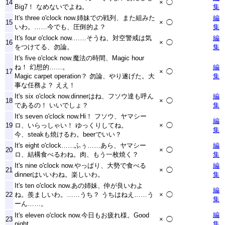
14
×
◯
Big7！ なめないでよね。
集
It's three o'clock now.姉妹での戦列、また組みた
編
15
×
◯
いわ。……今でも、圧倒的よ？
集
It's four o'clock now.……そうね、対空警戒は気
編
16
×
◯
をつけてる、勿論。
集
It's five o'clock now.魔法の時間、Magic hour
ね！ 幻想的……。
編
17
×
◯
Magic carpet operation？ 勿論、やり遂げた。大
集
事な任務よ？ ええ！
It's six o'clock now.dinnerはね、フソウ達も呼ん
編
18
×
◯
であるの！ いいでしょ？
集
It's seven o'clock now.Hi！ フソウ、ヤマシー
編
19
ロ、いらっしゃい！ ゆっくりしてね。
×
◯
集
今、steakも焼けるわ。beerでいい？
It's eight o'clock……ふぅ……あら、ヤマシー
編
20
×
◯
ロ、結構食べるわね。肉、もう一枚焼く？
集
It's nine o'clock now.やっぱり、大勢で食べる
編
21
×
◯
dinnerはいいわね。楽しいわ。
集
It's ten o'clock now.あの姉妹、仲が良いわよ
編
22
ね。羨ましいわ。……うち？ うちはねえ……う
×
◯
集
ーん……。
編
It's eleven o'clock now.今日もお疲れ様。Good
23
×
◯
night.
集