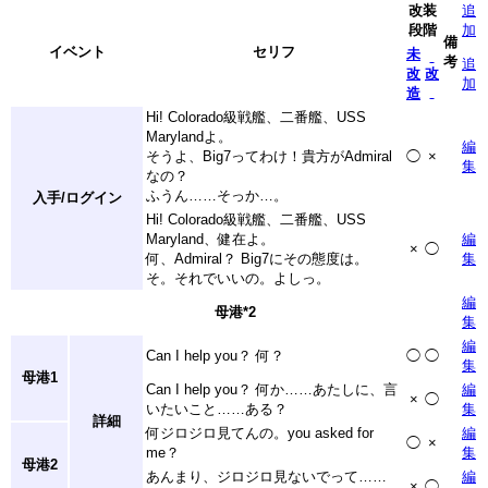
改装
追
段階
加
備
イベント
セリフ
未
考
追
改
改
加
造
Hi! Colorado級戦艦、二番艦、USS
Marylandよ。
編
そうよ、Big7ってわけ！貴方がAdmiral
◯
×
集
なの？
ふうん……そっか…。
入手/ログイン
Hi! Colorado級戦艦、二番艦、USS
Maryland、健在よ。
編
×
◯
何、Admiral？ Big7にその態度は。
集
そ。それでいいの。よしっ。
編
母港
*2
集
編
Can I help you？ 何？
◯
◯
集
母港1
Can I help you？ 何か……あたしに、言
編
×
◯
いたいこと……ある？
集
詳細
何ジロジロ見てんの。you asked for
編
◯
×
me？
集
母港2
あんまり、ジロジロ見ないでって……
編
×
◯