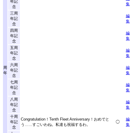
年記
集
念
三周
編
年記
集
念
四周
編
年記
集
念
五周
編
年記
集
念
六周
周
編
年記
年
集
念
七周
編
年記
集
念
八周
編
年記
集
念
十周
Congratulation！Tenth Fleet Anniversary！おめでと
編
年記
◯
う……すごいわね。私達も祝福するわ。
集
念