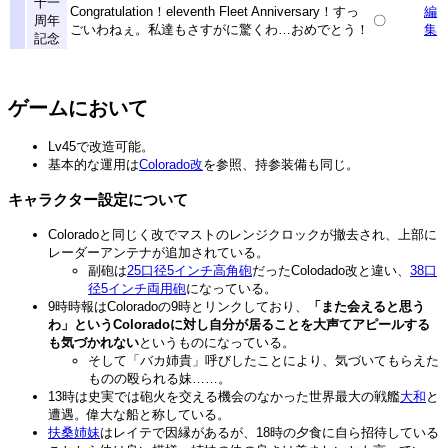
十一
Congratulation！eleventh Fleet Anniversary！すっ
編
周年
〇
ごいわねぇ。私達もさすがに驚くわ…おめでとう！
集
記念
ゲームにおいて
Lv45で改造可能。
基本的な運用は
Colorado改
を参照、持参装備も同じ。
キャラクター設定について
Coloradoと同じく改でマストのレンジクロックが撤去され、上部に
レーダーアンテナが追加されている。
副砲は
25口径5インチ高角砲
だったColodado改と違い、
38口
径5インチ両用砲
になっている。
9時時報はColoradoの9時とリンクしており、
「また会えると思う
わ」というColoradoに対し自分が居ることを大声てアピールする
も気づかれない
というものになっている。
そして「バカ姉貴」呼びしたことにより、気づいてもらえた
ものの殴られる妹……。
13時は史実では砲火を交える機会のなかった世界最大の戦艦
大和
と
遭遇。偉大な船と称している。
扶桑
姉妹
はレイテで因縁があるが、18時の夕食に自ら招待している