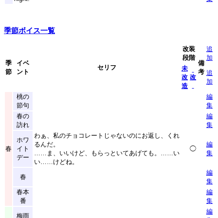
季節ボイス一覧
改装
追
段階
加
季
イベ
備
セリフ
未
節
ント
考
追
改
改
加
造
桃の
編
節句
集
春の
編
訪れ
集
わぁ、私のチョコレートじゃないのにお返し、くれ
ホワ
るんだ。
編
春
イト
◯
……ま、いいけど、もらっといてあげても。……い
集
デー
い……けどね。
編
春
集
春本
編
番
集
編
梅雨