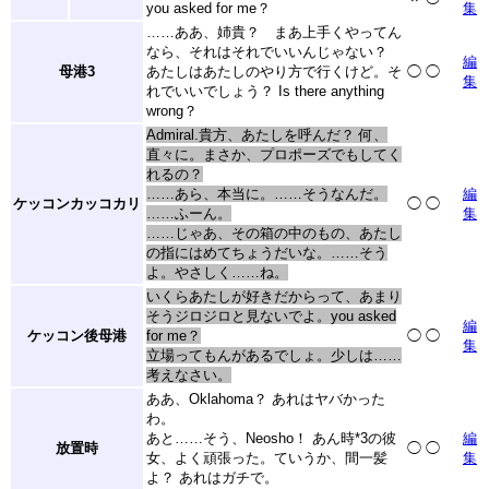
you asked for me？
集
……ああ、姉貴？ まあ上手くやってん
なら、それはそれでいいんじゃない？
編
母港3
あたしはあたしのやり方で行くけど。そ
◯
◯
集
れでいいでしょう？ Is there anything
wrong？
Admiral.貴方、あたしを呼んだ？ 何、
直々に。まさか、プロポーズでもしてく
れるの？
……あら、本当に。……そうなんだ。
編
ケッコンカッコカリ
◯
◯
……ふーん。
集
……じゃあ、その箱の中のもの、あたし
の指にはめてちょうだいな。……そう
よ。やさしく……ね。
いくらあたしが好きだからって、あまり
そうジロジロと見ないでよ。you asked
編
ケッコン後母港
for me？
◯
◯
集
立場ってもんがあるでしょ。少しは……
考えなさい。
ああ、Oklahoma？ あれはヤバかった
わ。
あと……そう、Neosho！ あん時
*3
の彼
編
放置時
◯
◯
女、よく頑張った。ていうか、間一髪
集
よ？ あれはガチで。