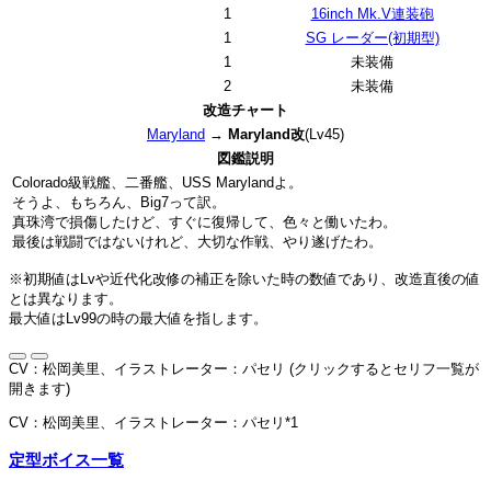
1
16inch Mk.V連装砲
1
SG レーダー(初期型)
1
未装備
2
未装備
改造チャート
Maryland
→
Maryland改
(Lv45)
図鑑説明
Colorado級戦艦、二番艦、USS Marylandよ。
そうよ、もちろん、Big7って訳。
真珠湾で損傷したけど、すぐに復帰して、色々と働いたわ。
最後は戦闘ではないけれど、大切な作戦、やり遂げたわ。
※初期値はLvや近代化改修の補正を除いた時の数値であり、改造直後の値
とは異なります。
最大値はLv99の時の最大値を指します。
CV：松岡美里、イラストレーター：パセリ (クリックするとセリフ一覧が
開きます)
CV：松岡美里、イラストレーター：パセリ
*1
定型ボイス一覧