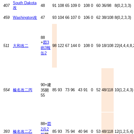
South Dakota
407
48
91
108
65
109
0
108
0
60
36/98
8(0,2,3,3)
改
459
Washington改
47
93
104
66
107
0
106
0
62
38/108
8(0,2,3,3)
88
+
図3
511
大和改二
98
122
67
144
0
108
0
59
18/108
22(4,4,4,8,
砲3
報
缶2
90+建
554
榛名改二丙
85
93
73
96
43
91
0
52
48/118
10(1,2,4,3)
35開
55
88+
図
2
兵2
393
榛名改二乙
85
93
75
94
40
94
0
53
48/118
12(1,2,5,4)