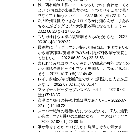
秋に西村艦隊主役のアニメやるしそれに合わせてくる
というのは些か楽観思考かね…？つまりそこまで長く
見なくても揃うという… --
2022-06-28 (火) 22:13:47
次の欧州遠征でいきなりロドるかは知らんが、まあ西
ちゃんがビッグセブン大取張る事になるでしょう --
2022-06-29 (水) 17:56:25
スリガオはウエ様の復讐劇そのものだからな --
2022-
06-30 (木) 19:20:32
最終的にビッグセブンが揃った時には、ネタでもいい
から遊撃部隊7隻編成でのみ可能な特殊攻撃を実装し
て欲しい。 --
2022-06-30 (木) 22:28:53
言われてみればやけくそみたいな編成が可能になるの
か＞艦隊全員ビッグセブン７隻艦隊 ボス確定逸れし
そう --
2022-07-01 (金) 22:45:48
レイテ前編の時に戦艦7隻でボスに到達した人とか居
たな… --
2022-07-02 (土) 00:01:47
ファイナルビッグセブンスペシャル！ --
2022-07-02
(土) 05:18:35
浪漫に全振りの特殊攻撃は見てみたいね --
2022-07-
02 (土) 14:56:22
スーパー戦隊の最後の方にやるみたいに「7人の艤装
が合体して7人乗りの軍艦になる」ってのはどうだ？
--
2022-07-02 (土) 20:00:15
誰が号令するかで大げんかに発展しそうな気がす