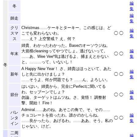
編
冬
集
編
師走
集
クリ
Christmas……ケーキとターキー、この感じは、ど
編
スマ
こでも変わらないわ。
◯
◯
集
ス
……え？ 上空警戒？ え、何？
姉貴、わかったわかった。Baseのオーソウジね。
大規模cleaningってやつでしょ。逃げないって。
編
年末
◯
◯
……あ、Wee Vee
*8
は逃げるよ、捕まえとかない
集
と。………って、いないし！
冬
A Happy New Year！ さ、姉貴はほっといて、あた
編
新年
しと先に出かけましょ？
◯
◯
集
……そうよ、何か問題でも？ ……ん、よろしい。
はいはい。姉貴から、完全にPerfectに聞いてる
わ。セッブーンでしょ？
編
節分
◯
◯
勿論、ターゲットはムツね。さ、覚悟！ 調整射
集
撃、開始！ Fire！
Admiral……あのね。あそこの角で。そ、その……
バレ
チョコレートを拾ったわ。誰かのかしらね。
編
ンタ
◯
◯
……良かったら、あげるわ。……ああ、そう。私の
集
イン
じゃない、けど。
二周
編