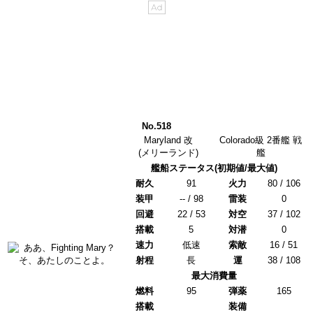
No.518
Maryland 改
Colorado級
2番艦
戦
(メリーランド)
艦
艦船ステータス(初期値/最大値)
耐久
91
火力
80 / 106
装甲
-- / 98
雷装
0
回避
22 / 53
対空
37 / 102
搭載
5
対潜
0
速力
低速
索敵
16 / 51
射程
長
運
38 / 108
最大消費量
燃料
95
弾薬
165
搭載
装備