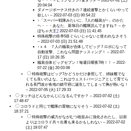
る・・・＜ビッグセブン7隻タッチ --
2022-07-02 (土)
20:04:04
ダメージボーナス付きの７連続連撃とかくらいやって
欲しい --
2022-07-03 (日) 00:54:22
↑「スーパー戦隊みたいに、7人の艤装が~」のかた
ヘ・・・あなた、新旭日の艦隊読んでますね？ --
か
ぼちゃ大王
?
2022-07-03 (日) 11:41:45
特殊砲撃の倍率5倍ぐらいじゃないと使われなさそう
--
2022-07-03 (日) 21:51:48
↑ｘ４ ７人の艤装が合体してビッグ７ロボになって
自動攻撃、これなら問題ナッスィング！ --
2022-07-
17 (日) 10:26:35
艤装合体ビッグセブン！毎週日曜夜7時！！ --
2022-
07-22 (金) 20:03:08
特殊砲撃はビッグ7かどうかだけ参照して、姉妹艦でな
くても良いのよな。これはウェストバージニアとして育てら
れる長門改が各地の鎮守府に誕生してしまって胸が熱いな！
--
2022-07-05 (火) 17:29:33
タッチはどんなかんじになるんですか？ --
2022-07-02 (土)
17:48:47
コロラドと同じで艦隊の置物になりそう --
2022-07-02 (土)
18:37:21
特殊砲撃の威力がながむつ砲並みに強化されたし、以前
よりはコロラド共々出番も来るかもしれない --
2022-07-02
(土) 19:07:47