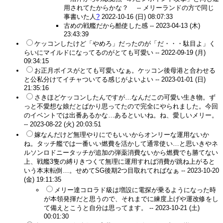
用されてたからかな？ --
メリーランドの方で同じ
事書いた人
?
2022-10-16 (日) 08:07:33
古めの戦艦だから酷使した感 --
2023-04-13 (木)
23:43:39
ケッコンしたけど「やめろ」だったのが「だ・・・駄目よ」く
らいにマイルドになってるのがとても可愛い --
2022-09-19 (月)
09:34:15
お正月ボイスがとても可愛いなぁ。ケッコン後母港と合わせる
と公私分けてイチャついてる感じがよいよい --
2023-01-01 (日)
21:35:16
さきほどケッコンしたんですが…なんだこの可愛い生き物。ず
っと不愛想な娘だとばかり思ってたので完全にやられました。今回
のイベントでは出番あるかな…あるといいね。ね、愛しいメリー。
--
2023-08-22 (火) 20:03:51
嫁なんだけど無理やりにでもいいからオンリーな運用ないか
ね。タッチ艦では一番いい燃費を活かして通常使い…と思いきやネ
ルソンロドニータッチが追加の弾薬消費ないから燃費でも勝てない
上、戦艦3隻の縛りきつくて無理に運用すれば消費が跳ね上がると
いう本末転倒…。せめてSG後期2つ目取れてればなぁ --
2023-10-20
(金) 19:11:35
メリー達コロラド級は増設に電探が乗るようになった時
が本領発揮だと思うので、それまでに練度上げや運改修をし
て備えとこうと自分は思ってます。 --
2023-10-21 (土)
00:01:30