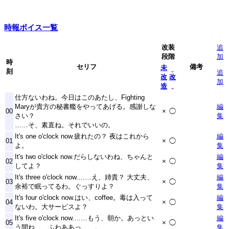
時報ボイス一覧
改装
追
段階
加
時
セリフ
備考
未
刻
追
改
改
加
造
仕方ないわね。今日はこのあたし、Fighting
Maryが貴方の秘書艦をやってあげる。感謝しな
編
00
×
◯
さい？
集
……そ、素直ね。それでいいの。
It's one o'clock now.疲れたの？ 夜はこれから
編
01
×
◯
よ。
集
It's two o'clock now.だらしないわね、ちゃんと
編
02
×
◯
してよ？
集
It's three o'clock now.……え、姉貴？ 大丈夫、
編
03
×
◯
余裕で眠ってるわ。ぐっすりよ？
集
It's four o'clock now.はい、coffee。毒は入って
編
04
×
◯
ないわ。大サービスよ？
集
It's five o'clock now.……もう、朝か。あっとい
編
05
×
◯
う間ね……ふわああっ……。
集