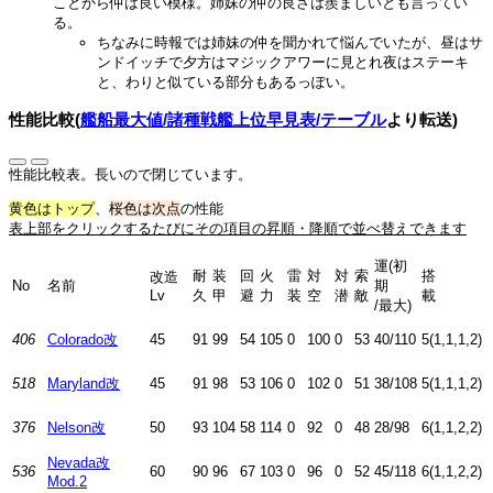
ことから仲は良い模様。姉妹の仲の良さは羨ましいとも言ってい
る。
ちなみに時報では姉妹の仲を聞かれて悩んでいたが、昼はサ
ンドイッチで夕方はマジックアワーに見とれ夜はステーキ
と、わりと似ている部分もあるっぽい。
性能比較(
艦船最大値/諸種戦艦上位早見表/テーブル
より転送)
性能比較表。長いので閉じています。
黄色はトップ
、
桜色は次点
の性能
表上部をクリックするたびにその項目の昇順・降順で並べ替えできます
運(初
耐
装
回
火
雷
対
対
索
搭
改造
No
名前
期
Lv
久
甲
避
力
装
空
潜
敵
載
/最大)
406
Colorado改
45
91
99
54
105
0
100
0
53
40/110
5(1,1,1,2)
518
Maryland改
45
91
98
53
106
0
102
0
51
38/108
5(1,1,1,2)
376
Nelson改
50
93
104
58
114
0
92
0
48
28/98
6(1,1,2,2)
Nevada改
536
60
90
96
67
103
0
96
0
52
45/118
6(1,1,2,2)
Mod.2