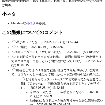
備考が無ければ艦種・射程は基本的に戦艦・長。搭載数の表記がない場合
は均等。
小ネタ
Marylandの
小ネタ
を参照。
この艦娘についてのコメント
星がキレイだなー --
2022-06-19 (日) 14:57:44
☆7艦だ --
2022-06-19 (日) 15:26:49
SKレーダーにして欲しかったな。 --
2022-06-21 (火) 18:05:20
やや旧式と言えどさすがは戦艦。 普通に演習と任務出撃だけ
でスクスク育ってあっという間に改になってくれた。 --
2022-06-22
(水) 08:04:15
出番としてはイベ序盤で戦艦3低速で準最短OKみたいな海域
で、コロちゃんと一緒にって感じかな --
2022-06-24 (金) 20:46:13
どうせならウェストバージニアまで揃ってから三隻で出
撃してみたいね。 特殊攻撃もそれを想定したものだろう
し。 --
2022-06-25 (土) 13:42:15
今のペースだと……三年後とかになる？ --
2022-06-
25 (土) 20:56:09
順番的にもロドニーが先だろうから当分は無理っぽい
ね --
2022-06-26 (日) 00:46:25