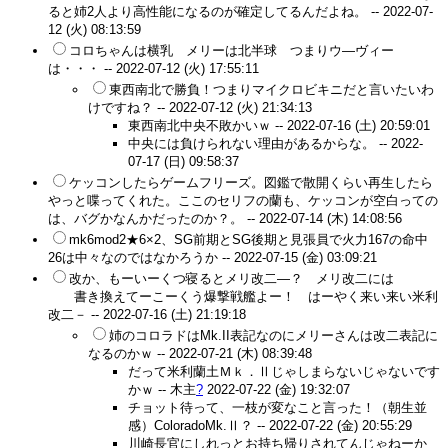
ると姉2人より高性能になるのが確定してるんだよね。 --
2022-07-
12 (火) 08:13:59
コロちゃんは横乳 メリーは北半球 つまりウ―ヴィー
は・・・ --
2022-07-12 (火) 17:55:11
東西南北で勝負！つまりマイクロビキニだと言いたいわ
けですね？ --
2022-07-12 (火) 21:34:13
東西南北中央不敗かいｗ --
2022-07-16 (土) 20:59:01
中央には負けられない理由があるからな。 --
2022-
07-17 (日) 09:58:37
ケッコンしたらゲームフリーズ。図鑑で散開くらい再生したら
やっと喋ってくれた。ここのセリフの蘭も、ケッコンが空白っての
は、バグかなんかだったのか？。 --
2022-07-14 (木) 14:08:56
mk6mod2★6×2、SG前期とSG後期と見張員で火力167の命中
26は中々なのではなかろうか --
2022-07-15 (金) 03:09:21
改か、もーいーくつ寝るとメリ改二―？ メリ改二には
改装設
計図
書き換えてーこーくう爆撃戦艦よー！ はーやく来い来い米利
改二－ --
2022-07-16 (土) 21:19:18
姉のコロラドはMk.II表記なのにメリーさんは改二表記に
なるのかｗ --
2022-07-21 (木) 08:39:48
だって米利蘭土Ｍｋ．Ⅱじゃしまらないじゃないです
かｗ --
木主
?
2022-07-22 (金) 19:32:07
チョット待って、一枝が変なこと言った！（朝生並
感）ColoradoMk.Ⅱ？ --
2022-07-22 (金) 20:55:29
川崎長官にしれっとお持ち帰りされてんじゃねーか