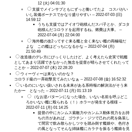
12 (火) 04:01:30
支援でメインサブともにずっと働いてたよ コスパがい
いし装備ボーナスでかなり盛りやすい --
2022-07-03 (日)
14:59:12
うちも支援ではアイオワ砲積んだスパ子とか、ダコタ
砲積んだコロラドを起用するね。燃費は大事。 --
2022-07-04 (月) 22:04:00
海外艦の改2ってすぐ来る艦と全く来ない艦の両極端だ
よな この艦はどっちになるかな --
2022-07-04 (月)
21:50:49
改造後のデレ方にびっくりしたけど、よく考えたら史実で戦艦
としてあまり活躍できなかった無念を提督が晴らさせてくれたって
ことか --
2022-07-07 (木) 22:28:20
ウィーヴィーは来ないのかな？
コロラド級の一斉砲撃見てみたいなぁ --
2022-07-08 (金) 16:52:32
いるのにいない扱いされる未来がある系時報の解決法がそう来
たかー となった --
2022-07-11 (月) 01:13:19
（なお逆パターンになった場合、いない名前を呼ぶどこ
ろかいない艦に殴られる（！）ホラーが発生する模様 --
2022-07-11 (月) 01:14:25
提督の中にカンムス索敵力やカンムス動体視力をお持
ちの方があれば、ゴウチン・ジツで己れの死を偽装し
て間宮で飲み散らかしツケを踏み倒す艦娘や、色付き
の風となってそんな姉妹艦にカラテを振るう艦娘を見