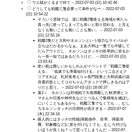
ウエ様がくるまで待て --
2022-07-03 (日) 10:42:46
どうしても戦艦三隻必要って条件がなー --
2022-07-03
(日) 10:54:22
そういう意味では、逆に戦艦3隻使える海域が来たら
真っ先に使ってしまっても良いと割り切れる、と言え
なくも無いことも無いことも無い。 --
2022-07-03
(日) 12:55:16
戦艦3隻だと大和やネルソンという強力なライバルが
立ちはだかるからなぁ。まあ大和は一隻でも中破して
たらアウトだし、ネルソンはタッチの倍率的に劣るか
ら一長一短ではあるだろうけど。 --
2022-07-03 (日)
13:03:41
使い処は難しいかもしれんがイベントで「戦艦三隻使
える」 「低速でも準最短行ける」という二点さえク
リアすれば、札対策考えりゃ長門陸奥と大和武蔵の温
存選択肢としてコロちゃんアタックで押しきるのはア
リだと思う。 --
2022-07-03 (日) 18:00:37
葉2＞ ネルソンは対地戦で大発満載した秋津洲とコ
マさんや日進や神州丸などとつるんで集積地を滅ぼし
にいくこともあるから、戦艦三隻でなくても…。むし
ろネルソンタッチの汎用性が高すぎる --
2022-07-07
(木) 22:34:16
個人的にはタッチの性能(発動条件、倍率、弾薬消
費、対象艦など)に差を付けなくても…むしろ付けな
いほうが良くね？って思ってしまうんだ --
2022-07-