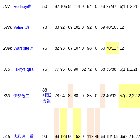
377
Rodney改
50
92
105
59
114
0
94
0
48
27/97
6(1,1,2,2)
527b
Valiant改
73
83
92
69
102
0
92
0
59
40/105
12
239b
Warspite改
75
82
93
67
107
0
98
0
60
70/117
12
316
Гангут два
75
77
95
68
90
32
72
0
38
35/88
6(1,1,2,2)
88
+
図2
353
伊勢改二
78
94
82
88
0
85
0
72
40/92
57(2,2,22,2
カ
報
516
大和改二重
93
98
128
60
152
0
112
48
68
18/108
36(2,2,8,22