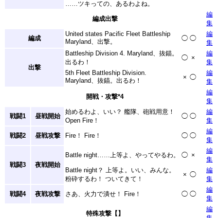
……ツキっての、あるわよね。
編
編成出撃
集
United states Pacific Fleet Battleship
編
編成
◯
◯
Maryland、出撃。
集
Battleship Division 4. Maryland、抜錨。
編
◯
×
出るわ！
集
出撃
5th Fleet Battleship Division.
編
×
◯
Maryland、抜錨。出るわ！
集
編
開戦・攻撃
*4
集
始めるわよ、いい？ 艦隊、砲戦用意！
編
戦闘1
昼戦開始
◯
◯
Open Fire！
集
編
戦闘2
昼戦攻撃
Fire！ Fire！
◯
◯
集
編
Battle night……上等よ、やってやるわ。
◯
×
集
戦闘3
夜戦開始
Battle night？ 上等よ。いい、みんな。
編
×
◯
粉砕するわ！ ついてきて！
集
編
戦闘4
夜戦攻撃
さあ、火力で潰せ！ Fire！
◯
◯
集
編
特殊攻撃【】
集