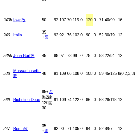
240b
Iowa改
50
92
107
70
116
0
120
0
71
40/99
16
35
246
Italia
92
92
76
102
0
90
0
52
30/79
12
+
図
535b
Jean Bart改
45
88
97
73
99
0
78
0
53
22/94
12
Massachusetts
538
48
91
109
66
108
0
108
0
59
45/125
8(0,2,3,3)
改
85+
図
海2建
569
Richelieu Deux
91
109
74
122
0
86
0
58
28/118
12
120開
30
35
247
Roma改
92
90
71
105
0
94
0
52
8/57
12
+
図