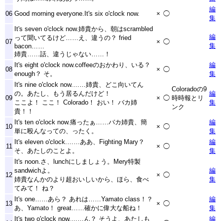
編
06
Good morning everyone.It's six o'clock now.
×
◯
集
It's seven o'clock now.姉貴から、朝はscrambled
編
って聞いてるけど……え、違うの？ fried
07
×
◯
集
bacon……
姉貴……話、違うじゃない……！
It's eight o'clock now.coffeeのおかわり、いる？
編
08
×
◯
enough？ そ。
集
It's nine o'clock now.……姉貴、どこ向いてん
Coloradoの9
の。あたし、もう居るんだけど！
編
09
×
◯
時時報とリ
ここよ！ ここ！ Colorado！ おい！ バカ姉
集
ンク
貴！！
It's ten o'clock now.痛ったぁ……バカ姉貴、簡
編
10
×
◯
単に殴んなっての、ったく。
集
It's eleven o'clock.……ああ、Fighting Mary？
編
11
×
◯
そ、あたしのことよ。
集
It's noon.さ、lunchにしましょう。Mery特製
sandwichよ。
編
12
×
◯
姉貴なんかのより超おいしいから、ほら、食べ
集
てみて！ ね？
It's one……あら？ あれは……Yamato class！？
編
13
×
◯
あ、Yamato！ great……確かに偉大な船ね！
集
It's two o'clock now.……ん？ そうよ、あたしも
編