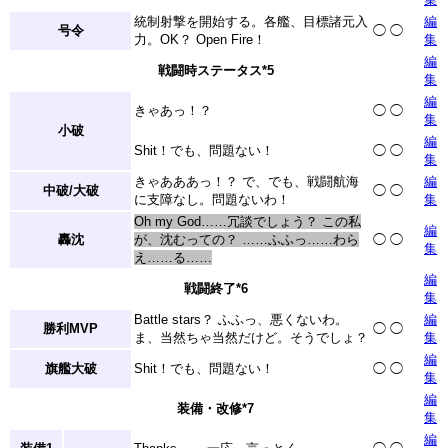
統制射撃を開始する。各艦、目標諸元入
編
号令
◯
◯
力。OK？ Open Fire！
集
編
戦闘時ステータス
*5
集
編
きゃあっ！？
◯
◯
集
小破
編
Shit！でも、問題ない！
◯
◯
集
きゃあああっ！？ で、でも、戦闘航海
編
中破/大破
◯
◯
に支障なし。問題ないわ！
集
Oh my God……冗談でしょう？ この私
編
轟沈
が、沈むっての？ ……ふふっ……わら
◯
◯
集
え……る……
編
戦闘終了
*6
集
Battle stars？ ふふっ、悪くないわ。
編
勝利MVP
◯
◯
ま、当然ちゃ当然だけど。そうでしょ？
集
編
旗艦大破
Shit！でも、問題ない！
◯
◯
集
編
装備・改修
*7
集
編