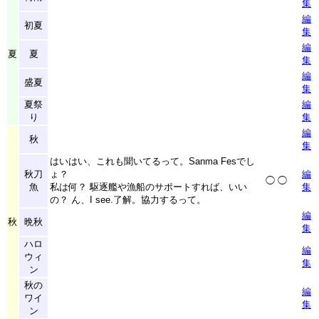
集
編
初夏
集
編
夏
夏
集
編
盛夏
集
夏祭
編
り
集
編
秋
集
はいはい、これも聞いてるって。Sanma Fesでし
秋刀
ょ？
編
◯
◯
魚
私は何？ 駆逐艦や漁船のサポートすれば、いい
集
の？ ん、I see.了解。協力するって。
編
秋
晩秋
集
ハロ
編
ウィ
集
ン
秋の
編
ワイ
集
ン