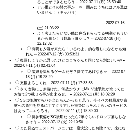
ることができるだろう --
2022-07-11 (月) 23:50:40
アル重とその姉の事かーｗ 因みにうちにはアル重は
いません！（キッパリ）
塵は塵に、灰は灰に、ラバ
ウルで拾った艦娘はラバウルに、故に還しました、ド
ラム缶に封入後投棄にてラバウルに！
--
2022-07-16
(土) 21:06:22
よく考えたらいない艦に弁当もらってる朝潮がもうい
るからヨシ！（野島（ヨシ…？ --
2022-07-18 (月)
12:12:32
有明も夕暮が来たら「いるわよ」的な返しになるかも知
れん --
2022-07-12 (火) 03:53:31
復帰しようかと思ったけどコロちゃんと同じなら別にいいや --
2022-07-11 (月) 02:41:04
艦娘を集めるゲームだぞ？愛でてあげなきゃ --
2022-07-
18 (月) 19:28:29
支援よろしくね --
2022-07-11 (月) 17:33:53
さて改装にこぎ着けた。何故かウチにMk.Ⅴ連装砲が余ってた
お陰で2つ載せる事が出来るぜ。 --
2022-07-11 (月) 18:02:29
SGは後期でもバチ当たらんかったと思う。今イベの難易度や資
材への負担を見るに丁でクリアした提督にもそれくらいのサービス
はあってエエやろう。 --
2022-07-11 (月) 18:39:00
持参装備がSG後期だったら2年ぐらいドロップ落ちしな
さそう --
2022-07-12 (火) 22:19:50
まだ見ぬウェストバージニアは一度沈没したお陰？で、改にな