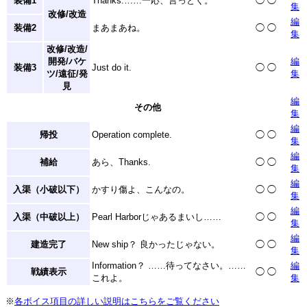
装備1
Thanks.……一応、言っとく。
◯
◯
集
改修/改造
編
装備2
まあまあね。
◯
◯
集
改修/改造/
開発/バケ
編
装備3
Just do it.
◯
◯
ツ/遠征/発
集
見
編
その他
集
編
帰投
Operation complete.
◯
◯
集
編
補給
あら、Thanks.
◯
◯
集
編
入渠（小破以下）
かすり傷よ、こんなの。
◯
◯
集
編
入渠（中破以上）
Pearl Harborじゃあるまいし……
◯
◯
集
編
建造完了
New ship？ 良かったじゃない。
◯
◯
集
Information？ ……待ってなさい。……
編
戦績表示
◯
◯
これよ。
集
※
各ボイス項目の詳しい説明はこちらをご覧ください