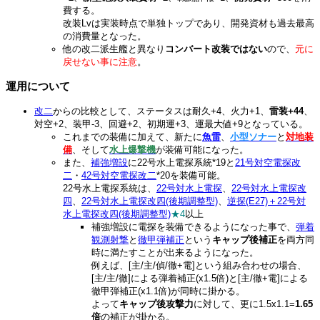
費する。
改装Lvは実装時点で単独トップであり、開発資材も過去最高
の消費量となった。
他の改二派生艦と異なり
コンバート改装ではない
ので、
元に
戻せない事に注意
。
運用について
改二
からの比較として、ステータスは耐久+4、火力+1、
雷装+44
、
対空+2、装甲-3、回避+2、初期運+3、運最大値+9となっている。
これまでの装備に加えて、新たに
魚雷
、
小型ソナー
と
対地装
備
、そして
水上爆撃機
が装備可能になった。
また、
補強増設
に22号水上電探系統
*19
と
21号対空電探改
二
・
42号対空電探改二
*20
を装備可能。
22号水上電探系統は、
22号対水上電探
、
22号対水上電探改
四
、
22号対水上電探改四(後期調整型)
、
逆探(E27)＋22号対
水上電探改四(後期調整型)
★4
以上
補強増設に電探を装備できるようになった事で、
弾着
観測射撃
と
徹甲弾補正
という
キャップ後補正
を両方同
時に満たすことが出来るようになった。
例えば、[主/主/偵/徹+電]という組み合わせの場合、
[主/主/徹]による弾着補正(x1.5倍)と[主/徹+電]による
徹甲弾補正(x1.1倍)が同時に掛かる。
よって
キャップ後攻撃力
に対して、更に1.5x1.1=
1.65
倍
の補正が掛かる。