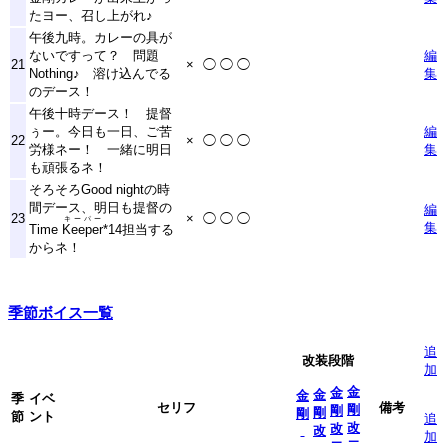
たヨー、召し上がれ♪
午後九時。カレーの具が
ないですって？ 問題
編
21
×
◯
◯
◯
Nothing♪ 溶け込んでる
集
のデース！
午後十時デース！ 提督
ぅー。今日も一日、ご苦
編
22
×
◯
◯
◯
労様ネー！ 一緒に明日
集
も頑張るネ！
そろそろGood nightの時
間デース、明日も提督の
編
23
×
◯
◯
◯
キーパー
集
Time
Keeper
*14
担当する
からネ！
季節ボイス一覧
追
改装段階
加
金
金
金
金
季
イベ
セリフ
備考
剛
剛
剛
剛
節
ント
追
改
改
改
加
二
二