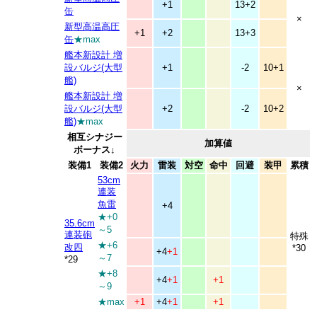
+1
13+2
缶
×
新型高温高圧
+1
+2
13+3
缶
★max
艦本新設計 増
設バルジ(大型
+1
-2
10+1
艦)
×
艦本新設計 増
設バルジ(大型
+2
-2
10+2
艦)
★max
相互シナジー
加算値
ボーナス↓
装備1
装備2
火力
雷装
対空
命中
回避
装甲
累積
53cm
連装
魚雷
+4
★+0
35.6cm
～5
連装砲
特殊
★+6
改四
*30
+4
+1
～7
*29
★+8
+4
+1
+1
～9
★max
+1
+4
+1
+1