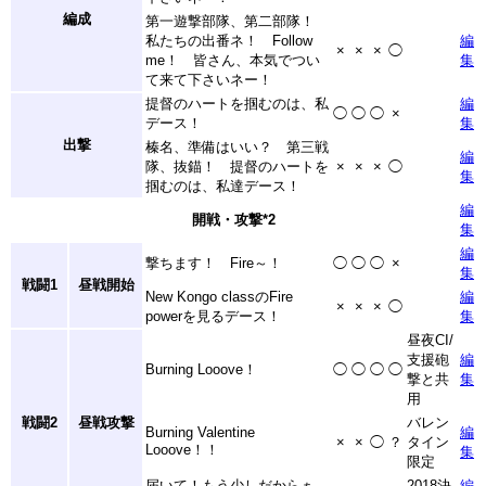
編成
第一遊撃部隊、第二部隊！
私たちの出番ネ！ Follow
編
×
×
×
◯
me！ 皆さん、本気でつい
集
て来て下さいネー！
提督のハートを掴むのは、私
編
◯
◯
◯
×
デース！
集
出撃
榛名、準備はいい？ 第三戦
編
隊、抜錨！ 提督のハートを
×
×
×
◯
集
掴むのは、私達デース！
編
開戦・攻撃
*2
集
編
撃ちます！ Fire～！
◯
◯
◯
×
集
戦闘1
昼戦開始
New Kongo classのFire
編
×
×
×
◯
powerを見るデース！
集
昼夜CI/
支援砲
編
Burning Looove！
◯
◯
◯
◯
撃と共
集
用
戦闘2
昼戦攻撃
バレン
Burning Valentine
編
×
×
◯
？
タイン
Looove！！
集
限定
届いて！もう少しだからぁ
2018決
編