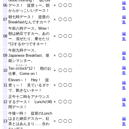
Good morning！ 朝六時
編
06
デース！ 提督ぅー。朝
×
◯
◯
◯
集
からかっこいいデース！
朝七時デース！ 提督の
編
07
×
◯
◯
◯
Breakfastなんですカー？
集
午前八時デース。Wow！
朝は納豆ですカー。あの
編
08
×
◯
◯
◯
ー、混ぜたり、乗せたり
集
*11
するやつですネー！
午前九時デース。
編
09
Japanese Breakfast、堪
×
◯
◯
◯
集
能シマシター。
オクロック
編
Ten
o'clock
*12
！ 朝のお
10
×
◯
◯
◯
集
仕事、Come on！
Eleven～！ Hey！ 提
編
11
督ぅ～！ 見ているダケ
×
◯
◯
◯
集
で、飽きないネー！
正午十二時をアナウンス
編
12
するデース！ Lunchの時
×
◯
◯
◯
集
間デース！
午後一時！ 提督のLunch
はまた納豆デスカー。紅
編
13
×
◯
◯
◯
茶とはあんまり……合わ
集
ないデス……。