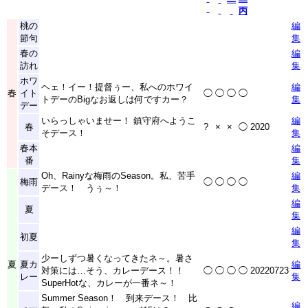
丙
桃の
編
節句
集
春の
編
訪れ
集
ホワ
ヘェ！イー！提督ぅー、私へのホワイ
編
春
イト
◯
◯
◯
◯
トデーのBigなお返しは何ですカー？
集
デー
いらっしゃいませー！ 鎮守府へようこ
編
春
?
×
×
◯
2020
そデース！
集
春本
編
番
集
Oh、Rainyな梅雨のSeason。私、苦手
編
梅雨
◯
◯
◯
◯
デース！ うぅ～！
集
編
夏
集
編
初夏
集
少ーしずつ暑くなってきたネ～。暑さ
夏
夏カ
編
対策には…そう、カレーデース！！
◯
◯
◯
◯
20220723
レー
集
SuperHotな、カレーが一番ネ～！
Summer Season！ 到来デース！ 比
編