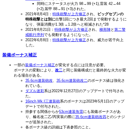
同時にステータスが火力 98→99 (+1),雷装 42→44
(+2),装甲 88→91 (+3)された。
2021年8月4日：
特殊砲撃が上方修正
され、
ビッグセブンの
特殊砲撃とは別に
出撃1回につき最大2回まで発動するように
なり、弾薬消費が1.3倍→1.2倍へと軽減された
*28
2021年8月21日：
特殊砲撃が上方修正
され、
梯形陣
と
第二警
戒航行序列
でも発動するようになった。
2022年6月8日：
特殊砲撃が上方修正
され、威力が若干向上
した。
装備ボーナス補正
一部の
装備ボーナス補正
が変化する点には注意が必要。
ボーナスの変動により、
改二
と同じ装備構成だと最終的な火力が変
わる場合がある。
35.6cm連装砲改
、
35.6cm連装砲改二
のボーナス値は強化さ
れている。
ダズル
迷彩
系は2022年12月27日のアップデートで付与され
た。
16inch Mk.I三連装砲
系のボーナスは2023年5月1日のアップ
デートで付与された。
持参する関係からか
53cm連装魚雷
にも装備ボーナスがあ
り、榛名改二乙/丙実装の際に
35.6cm連装砲改四
とのシナジ
ーが追加された。
各ボーナス値の詳細は下表参照のこと。