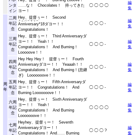
編
ンタ
……な！ Chocolates！ 持ってきた
◯
◯
◯
◯
集
イン
ヨー！
Hey、提督ぅー！ Second
二周
編
アニバーサリー
年記
◯
◯
◯
-
Anniversary
*18
ダヨー！！
集
念
Congratulations！
Hey、提督ぅー！ Third Anniversaryダ
三周
ヨー！！ Yeah！！
編
年記
◯
◯
◯
-
Congratulations！ And Burning！
集
念
Looooove！！
Hey Hey Hey！ 提督ぅー！ Fourth
四周
Anniversaryダヨー！！ Yeaaah！！
編
年記
◯
◯
◯
-
Congratulations！ And Burning！(息継
集
念
ぎ) Looooooove！！
五周
Hey、提督ぅー！ Fifth Anniversaryダ
周
編
年記
ヨー！！ Congratulations！ And
◯
◯
◯
-
年
集
念
Burning Looooooove！！
Hey、提督ぅー！ Sixth Anniversaryダ
六周
ヨー！！ Yeah！
編
年記
◯
◯
◯
◯
Congratulations！ And Burning
集
念
Looooooove！！
Heyhey、提督ぅー！ Seventh
七周
Anniversaryダヨー！！
編
年記
◯
◯
◯
?
Congratulations！ And…… Burning
集