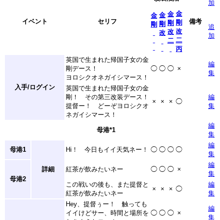
加
金
金
金
金
イベント
セリフ
備考
剛
剛
剛
剛
追
改
改
改
加
二
二
丙
英国で生まれた帰国子女の金
編
剛デース！
◯
◯
◯
×
集
ヨロシクオネガイシマース！
入手/ログイン
英国で生まれた帰国子女の金
剛！ その第三改装デース！
編
×
×
×
◯
提督ー！ どーぞヨロシクオ
集
ネガイシマース！
編
母港
*1
集
編
母港1
Hi！ 今日もイイ天気ネー！
◯
◯
◯
◯
集
編
詳細
紅茶が飲みたいネー
◯
◯
◯
×
集
母港2
この戦いの後も、また提督と
編
×
×
×
◯
紅茶が飲みたいネー
集
Hey、提督ぅー！ 触っても
編
イイけどサー、時間と場所を
◯
◯
◯
×
集