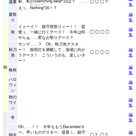
叡、私のSwimming wear
*15
は？ ……
盛夏
◯
◯
◯
?
集
ナッシング
えっ、
Nothing
*16
！？
夏祭
編
り
集
イェーイ！ 鎮守府祭りィー！！ 提
編
秋
督ぅ、一緒に行くデース！ 今年は何
◯
◯
◯
◯
集
やらぁ……変なお祭りデース？
サンマ……？ Oh、秋刀魚デスネ
秋刀
ー！ 探照灯を満載して、漁場に向か
編
◯
◯
◯
◯
魚
うデース！ こういうのも、楽しいネ
集
ー！
秋
編
晩秋
集
ハロ
編
ウィ
集
ン
秋の
編
ワイ
集
ン
編
冬
集
Oh……！！ 今年ももうDecemberネ
ー。早いものデスネー、提督ぅ。鎮守
編
師走
◯
?
◯
?