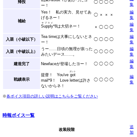
帰投
◯
◯
◯
◯
集
ー！
Yes！ 私の実力、見せてあ
編
◯
×
×
×
げるネー！
集
補給
サプライ
編
Supply
*8
は大切ネー！
×
◯
◯
◯
集
Tea timeは大事にしないとネ
編
入渠（小破以下）
◯
◯
◯
◯
ー！
集
うー……日頃の無理が祟った
編
入渠（中破以上）
◯
◯
◯
◯
みたいデース……。
集
編
建造完了
Newfaceが登場したヨー！
◯
◯
◯
◯
集
ガット
提督！ You've
got
編
戦績表示
◯
◯
◯
◯
mail
*9
！ Love letterは許さ
集
ないからネ！
※
各ボイス項目の詳しい説明はこちらをご覧ください
時報ボイス一覧
追
改装段階
加