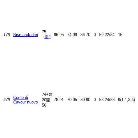
75
178
Bismarck drei
96
95
74
99
36
70
0
59
22/84
16
+
図2
74+建
Conte di
479
78
91
70
95
30
90
0
58
24/88
9(1,1,3,4)
20開
Cavour nuovo
50