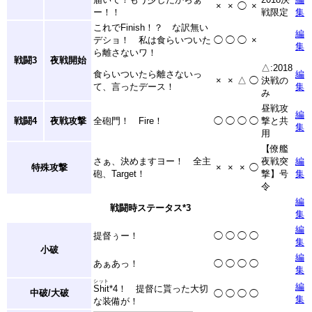
×
×
◯
×
ー！！
戦限定
集
これでFinish！？ な訳無い
編
デショ！ 私は食らいついた
◯
◯
◯
×
集
ら離さないワ！
戦闘3
夜戦開始
△:2018
食らいついたら離さないっ
編
×
×
△
◯
決戦の
て、言ったデース！
集
み
昼戦攻
編
戦闘4
夜戦攻撃
全砲門！ Fire！
◯
◯
◯
◯
撃と共
集
用
【僚艦
さぁ、決めますヨー！ 全主
夜戦突
編
特殊攻撃
×
×
×
◯
砲、Target！
撃】号
集
令
編
戦闘時ステータス
*3
集
編
提督ぅー！
◯
◯
◯
◯
集
小破
編
あぁあっ！
◯
◯
◯
◯
集
シット
編
Shit
*4
！ 提督に貰った大切
中破/大破
◯
◯
◯
◯
集
な装備が！