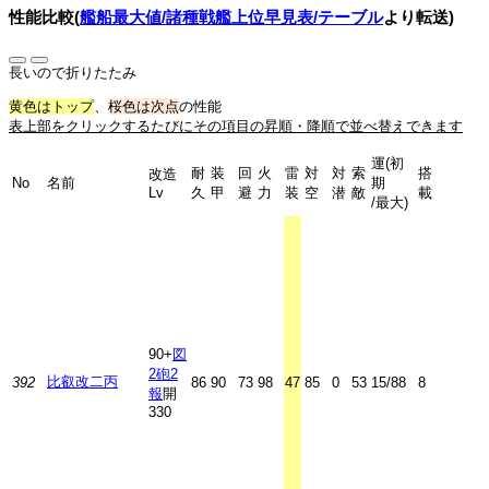
性能比較(
艦船最大値/諸種戦艦上位早見表/テーブル
より転送)
長いので折りたたみ
黄色はトップ
、
桜色は次点
の性能
表上部をクリックするたびにその項目の昇順・降順で並べ替えできます
運(初
耐
装
回
火
雷
対
対
索
搭
改造
No
名前
期
Lv
久
甲
避
力
装
空
潜
敵
載
/最大)
90+
図
2
砲2
比叡改二丙
392
86
90
73
98
47
85
0
53
15/88
8
報
開
330