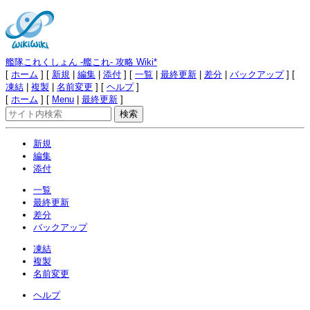
艦隊これくしょん -艦これ- 攻略 Wiki*
[
ホーム
] [
新規
|
編集
|
添付
] [
一覧
|
最終更新
|
差分
|
バックアップ
] [
凍結
|
複製
|
名前変更
] [
ヘルプ
]
[
ホーム
] [
Menu
|
最終更新
]
新規
編集
添付
一覧
最終更新
差分
バックアップ
凍結
複製
名前変更
ヘルプ