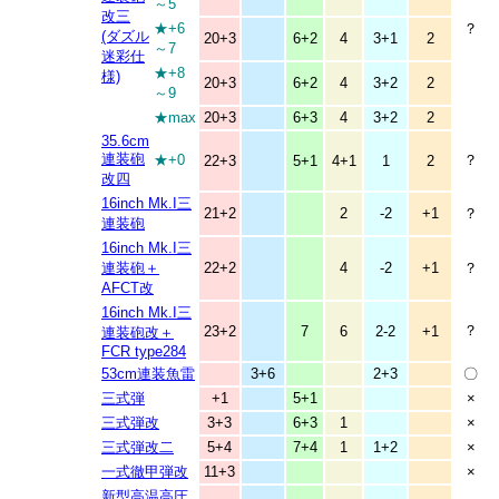
～5
改三
★+6
？
(ダズル
20+3
6+2
4
3+1
2
～7
迷彩仕
★+8
様)
20+3
6+2
4
3+2
2
～9
★max
20+3
6+3
4
3+2
2
35.6cm
連装砲
★+0
？
22+3
5+1
4+1
1
2
改四
16inch Mk.I三
21+2
2
-2
+1
？
連装砲
16inch Mk.I三
連装砲＋
22+2
4
-2
+1
？
AFCT改
16inch Mk.I三
？
23+2
7
6
2-2
+1
連装砲改＋
FCR type284
53cm連装魚雷
3+6
2+3
〇
三式弾
+1
5+1
×
三式弾改
3+3
6+3
1
×
三式弾改二
5+4
7+4
1
1+2
×
一式徹甲弾改
11+3
×
新型高温高圧