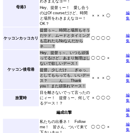
わきまえなヨー！
母港3
Hey、提督ぅー！ 愛し合う
のはOf courseだけど、時間
編
×
×
×
◯
と場所をわきまえなヨー！
集
OK？
提督ぅ～、時間と場所もそう
だケド、ムードとタイミング
編
ケッコンカッコカリ
◯
◯
◯
◯
も忘れたらNoなんだから
集
ネ……？
Hey、提督ぅ～、いつも頑張
編
ってるけど、あまり無理はし
◯
◯
◯
×
集
ないで欲しいデース！
ケッコン後母港
提督。少しだけ……ぎゅっ、
としてもらっても、いいデー
編
×
×
×
◯
ス？ ……ん……Thank
集
you！ また頑張れマース！
目を離さないでって言ったの
編
放置時
にィー！ 提督ぅー、何して
×
◯
◯
◯
集
るデース！？
編
編成出撃
集
私たちの出番ネ！ Follow
編
me！ 皆さん、ついて来て
◯
◯
◯
×
集
下さいネー！