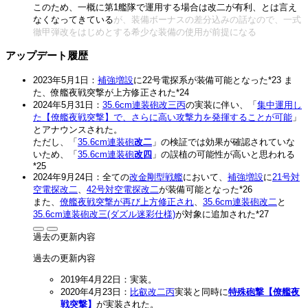
このため、一概に第1艦隊で運用する場合は改二が有利、とは言え
なくなってきている
が、装備ボーナスの差分込みの話なので、一式
徹甲弾改をはじめとする希少な装備の使用が前提になる
アップデート履歴
2023年5月1日：
補強増設
に
22号電探系
が装備可能となった
*23
ま
た、僚艦夜戦突撃が上方修正された
*24
2024年5月31日：
35.6cm連装砲改三丙
の実装に伴い、「
集中運用し
た【僚艦夜戦突撃】で、さらに高い攻撃力を発揮することが可能
」
とアナウンスされた。
ただし、「
35.6cm連装砲
改二
」の検証では効果が確認されていな
いため、「
35.6cm連装砲
改四
」の誤植の可能性が高いと思われる
*25
2024年9月24日：全ての
改
金
剛
型
戦艦
において、
補強増設
に
21号対
空電探改二
、
42号対空電探改二
が装備可能となった
*26
また、
僚艦夜戦突撃が再び上方修正され
、
35.6cm連装砲改二
と
35.6cm連装砲改三(ダズル迷彩仕様)
が対象に追加された
*27
過去の更新内容
過去の更新内容
2019年4月22日：実装。
2020年4月23日：
比叡改二丙
実装と同時に
特殊砲撃【僚艦夜
戦突撃】
が実装された。