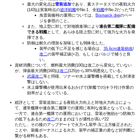
最大の変化点は
雷装追加
であり、素ステータスでの夜戦火力
(143)は実装時点の
巡洋戦艦
中No.1、全
戦艦
中No.2だった
*21
魚雷装備時の運用については、
Bismarck drei
のペー
ジを参照のこと。
また、地上型に対して対地噴進弾により
連合第二艦隊に配備
できる戦艦
として、あらゆる陸上型に対して強力な火力を発
揮できる。
防御は耐久の増加を加味しても弱体化した。
装甲の低下に不足を感じる場合は、
35.6cm連装砲改
/
改二
の装甲補正値(+2)、もしくはバルジで補うと良
い。
資材消費について、燃料最大消費(100)は改二から変化していない
が、弾薬最大消費(160)は
改二
(125)から30%弱悪化している。
武蔵改二
等と同様、ソナーや水上爆撃機を搭載しても対潜攻
撃はしない。
水上爆撃機が使用出来るおかげで(単艦での)キラ付け作業の
効率がよくなっている。
総評として、雷装追加による夜戦火力向上と対地火力向上によっ
て、通常艦隊や連合第二艦隊での運用に有利な改装となっている。
一方で、連合第一艦隊での運用においては、雷装が無効かつ防御力
の低下もあるため
改二
のままのほうが適性が高い
*22
ただし、その後のアップデートで火力+1,装甲-3に上方修正された
ことや、装備ボーナスによる火力、装甲の補正量の差など好判断に
繋がる材料もある。