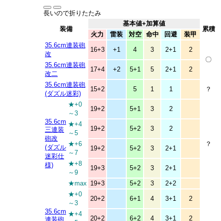
長いので折りたたみ
基本値+加算値
装備
累積
火力
雷装
対空
命中
回避
装甲
35.6cm連装砲
16+3
+1
4
3
2+1
2
改
〇
35.6cm連装砲
17+4
+2
5+1
5
2+1
2
改二
35.6cm連装砲
15+2
5
1
1
？
(ダズル迷彩)
★+0
19+2
5+1
3
2
～3
35.6cm
★+4
19+2
5+2
3
2
三連装
～5
砲改
★+6
？
(ダズル
19+2
5+2
3
2+1
～7
迷彩仕
★+8
様)
19+3
5+2
3
2+1
～9
★max
19+3
5+2
3
2+2
★+0
20+2
6+1
4
3+1
2
～3
35.6cm
★+4
20+2
6+2
4
3+1
2
連装砲