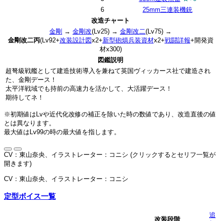
6
25mm三連装機銃
改造チャート
金剛
→
金剛改
(Lv25) →
金剛改二
(Lv75) →
金剛改二丙
(Lv92+
改装設計図
x2+
新型砲熕兵装資材
x2+
戦闘詳報
+開発資
材x300)
図鑑説明
超弩級戦艦として建造技術導入を兼ねて英国ヴィッカース社で建造され
た、金剛デース！
太平洋戦域でも持前の高速力を活かして、大活躍デース！
期待してネ！
※初期値はLvや近代化改修の補正を除いた時の数値であり、改造直後の値
とは異なります。
最大値はLv99の時の最大値を指します。
CV：東山奈央、イラストレーター：コニシ (クリックするとセリフ一覧が
開きます)
CV：東山奈央、イラストレーター：コニシ
定型ボイス一覧
追
改装段階