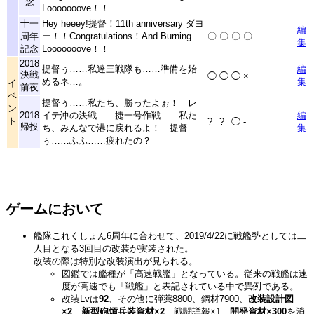
念
Looooooove！！
十一
Hey heeey!提督！11th anniversary ダヨ
編
周年
ー！！Congratulations！And Burning
〇
〇
〇
〇
集
記念
Looooooove！！
2018
提督ぅ……私達三戦隊も……準備を始
編
決戦
◯
◯
◯
×
めるネ…。
集
イ
前夜
ベ
提督ぅ……私たち、勝ったよぉ！ レ
ン
2018
イテ沖の決戦……捷一号作戦……私た
編
ト
?
?
◯
-
帰投
ち、みんなで港に戻れるよ！ 提督
集
ぅ……ふふ……疲れたの？
ゲームにおいて
艦隊これくしょん6周年に合わせて、2019/4/22に戦艦勢としては二
人目となる3回目の改装が実装された。
改装の際は特別な改装演出が見られる。
図鑑では艦種が「高速戦艦」となっている。従来の戦艦は速
度が高速でも「戦艦」と表記されている中で異例である。
改装Lvは
92
、その他に弾薬8800、鋼材7900、
改装設計図
×2
、
新型砲熕兵装資材×2
、戦闘詳報×1、
開発資材×300
を消