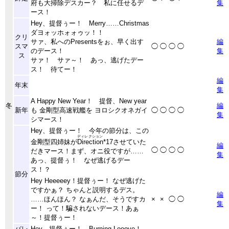
府も大掃除デスカー？ 私に任せるデ
集
ース！
Hey、提督ぅー！ Merry……Christmas
ダヨォッホォォゥッ！！
クリ
サァ、私へのPresentsをぉ、早く出す
編
スマ
◯
◯
◯
◯
のデース！
集
ス
サァ！ サァ～！ あっ、逃げたデー
ス！ 待てー！
編
年末
集
A Happy New Year！ 提督、New year
冬
編
新年
も 金剛型高速戦艦を ヨロシクオネガイ
◯
◯
◯
◯
集
シマース！
Hey、提督ぅー！ 今年の節分は、この
ディレクション
金剛型四姉妹が
Direction
*17
させていた
編
◯
◯
◯
◯
だきマース！まず、オニ役ですが……
集
あっ、提督ぅ！ なぜ逃げるデー
ス！？
節分
Hey Heeeeey！提督ぅー！ なぜ逃げた
ですかぁ？ ちゃんと説明するデス。
編
……ほんほん？ なぁんだ、そうですカ
×
×
◯
◯
集
ー！ って！騙されないデース！あぁ
～！提督ぅー！
バレ
Hey、提督ぅー！ Burning Looove！