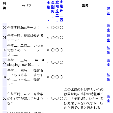
金
金
金
金
時
セリフ
備考
剛
剛
剛
剛
刻
追
改
改
改
加
二
二
丙
編
00
午前零時Justデース！
×
◯
◯
◯
集
午前一時。提督は働き者
編
01
×
◯
◯
◯
デース！
集
午前……二時……いつま
編
02
で働くのー？ ……デー
×
◯
◯
◯
集
ス……。
午前……三時……I'm just
編
03
×
◯
◯
◯
sleeping now
*10
……。
集
午前……四時……提督も
こっち来るネ……すやす
編
04
×
◯
◯
◯
や……うーん……提督
集
～？
この比叡の叫び声というの
午前五時。ん？ 今比叡
は同時刻の比叡の時報ボイ
編
05
の叫び声が聞こえたよう
×
◯
◯
◯
ス、「午前5時。ひえー!ほ
集
な？
ぼ完徹じゃないですかー!」
から来ていると思われる