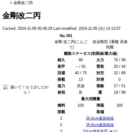
> 金剛改二丙
金剛改二丙
Cached: 2024-11-08 00:48:29 Last-modified: 2024-11-05 (火) 14:13:07
No.391
金剛 改二丙
(こんご
改金剛型 1番艦
高速
う)
戦艦
艦船ステータス(初期値/最大値)
耐久
86
火力
76 / 99
装甲
-- / 91
雷装
20 / 44
回避
40 / 75
対空
32 / 89
搭載
13
対潜
0
速力
高速
索敵
17 / 51
射程
長
運
18 / 98
最大消費量
燃料
100
弾薬
160
搭載
装備
2
35.6cm連装砲改
2
35.6cm連装砲改
3
53cm連装魚雷
★+6