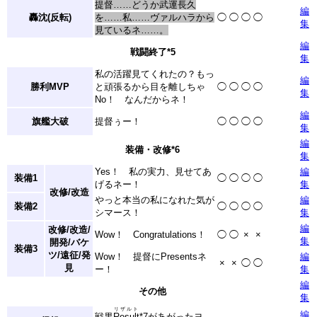
提督……どうか武運長久
編
轟沈(反転)
を……私……ヴァルハラから
◯
◯
◯
◯
集
見ているネ……。
編
戦闘終了
*5
集
私の活躍見てくれたの？もっ
編
勝利MVP
と頑張るから目を離しちゃ
◯
◯
◯
◯
集
No！ なんだからネ！
編
旗艦大破
提督ぅー！
◯
◯
◯
◯
集
編
装備・改修
*6
集
Yes！ 私の実力、見せてあ
編
装備1
◯
◯
◯
◯
げるネー！
集
改修/改造
やっと本当の私になれた気が
編
装備2
◯
◯
◯
◯
シマース！
集
編
改修/改造/
Wow！ Congratulations！
◯
◯
×
×
集
開発/バケ
装備3
ツ/遠征/発
Wow！ 提督にPresentsネ
編
×
×
◯
◯
見
ー！
集
編
その他
集
リザルト
編
戦果
Result
*7
があがったヨ