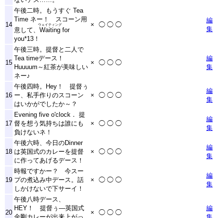
午後二時。もうすぐ Tea
Time ネー！ スコーン用
編
14
×
◯
◯
◯
ウェイティング
集
意して、
Waiting
for
you
*13
！
午後三時。提督と二人で
Tea timeデース！
編
15
×
◯
◯
◯
Huuuum～紅茶が美味しい
集
ネー♪
午後四時。Hey！ 提督ぅ
編
16
ー、私手作りのスコーン
×
◯
◯
◯
集
はいかがでしたか～？
Evening five o'clock． 提
編
17
督を想う気持ちは誰にも
×
◯
◯
◯
集
負けないネ！
午後六時、今日のDinner
編
18
は英国式のカレーを提督
×
◯
◯
◯
集
に作ってあげるデース！
時報ですかー？ 今スー
編
19
プの煮込み中デース。話
×
◯
◯
◯
集
しかけないで下サーイ！
午後八時デース、
HEY！ 提督ぅ―英国式
編
20
×
◯
◯
◯
金剛カレーが出来上がっ
集