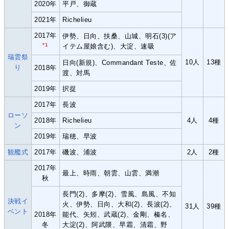
2020年
平戸、御蔵
2021年
Richelieu
2017年
伊勢、日向、扶桑、山城、明石(3)(ア
*1
イテム屋娘含む)、大淀、速吸
瑞雲祭
10人
13種
日向(新規)、Commandant Teste、佐
り
2018年
渡、対馬
2019年
択捉
2017年
長波
ローソ
2018年
Richelieu
4人
4種
ン
2019年
瑞穂、早波
観艦式
2017年
磯波、浦波
2人
2種
2017年
最上、時雨、朝雲、山雲、満潮
秋
長門(2)、多摩(2)、雪風、島風、不知
決戦イ
火、伊勢、日向、大和(2)、長波(2)、
31人
39種
ベント
2018年
能代、矢矧、武蔵(2)、金剛、榛名、
冬
大淀(2)、阿武隈、早霜、清霜、野