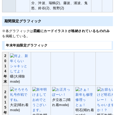
分、沖波、瑞鶴(2)、藤波、浦波、鬼
怒、鈴谷(2)、熊野(2)
期間限定グラフィック
※各グラフィックは
図鑑にカードイラストが格納されているもののみ
を掲載している。
年末年始限定グラフィック
2
0
1
4
年
曙(大掃除
末
mode)
2
0
夕立改二(晴
1
大淀(晴れ着
れ着mode)
5
mode)
明石(晴れ着
年