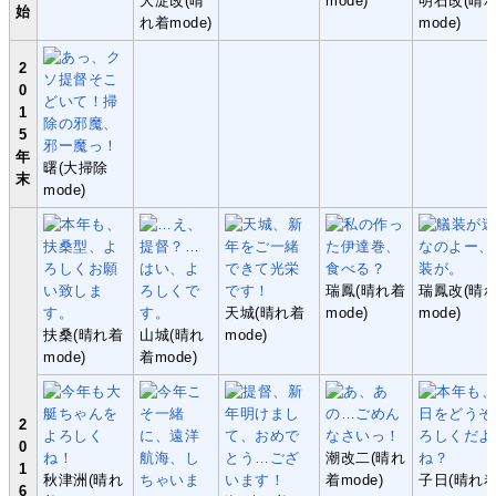
大淀改(晴
mode)
明石改(晴
始
れ着mode)
mode)
2
0
1
5
年
曙(大掃除
末
mode)
瑞鳳(晴れ着
瑞鳳改(晴
天城(晴れ着
mode)
mode)
扶桑(晴れ着
山城(晴れ
mode)
mode)
着mode)
2
0
潮改二(晴れ
1
秋津洲(晴れ
着mode)
子日(晴れ
6