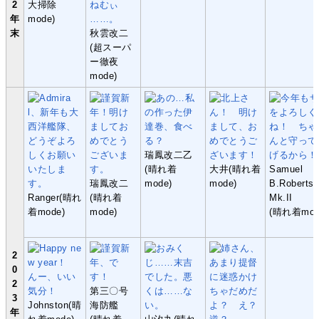
2
大掃除
年
mode)
末
秋雲改二
(超スーパ
ー徹夜
mode)
瑞鳳改二乙
(晴れ着
大井(晴れ着
Samuel
瑞鳳改二
mode)
mode)
B.Roberts
Ranger(晴れ
(晴れ着
Mk.II
着mode)
mode)
(晴れ着mod
2
0
2
第三〇号
3
Johnston(晴
海防艦
年