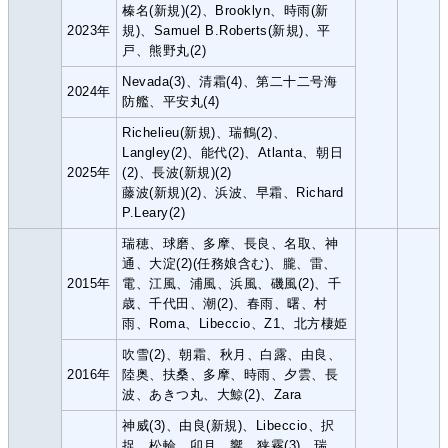
榛名(新規)(2)、Brooklyn、時雨(新
2023年
規)、Samuel B.Roberts(新規)、平
戸、熊野丸(2)
Nevada(3)、清霜(4)、第二十二号海
2024年
防艦、平安丸(4)
Richelieu(新規)、瑞鶴(2)、
Langley(2)、能代(2)、Atlanta、朝日
2025年
(2)、長波(新規)(2)
藤波(新規)(2)、浜波、早霜、Richard
P.Leary(2)
瑞穂、球磨、多摩、長良、名取、神
通、大淀(2)(任務娘含む)、朧、雷、
2015年
電、江風、浦風、浜風、磯風(2)、千
歳、千代田、潮(2)、春雨、曙、村
雨、Roma、Libeccio、Z1、北方棲姫
吹雪(2)、朝霜、秋月、白露、由良、
2016年
陸奥、扶桑、多摩、時雨、夕雲、長
波、あきつ丸、大鯨(2)、Zara
神威(3)、由良(新規)、Libeccio、択
捉、松輪、卯月、響、狭霧(3)、瑞