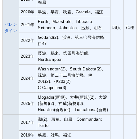
舞風
2020年
早波、早霜、秋霜、Grecale、福江
Perth、Maestrale、Libeccio、
バレン
2021年
58人
71種
Scirocco、Johnston、迅鯨、明石
タイン
Gotland(2)、浜波、第三〇号海防艦、
2022年
伊47
藤波、鵜来、第四号海防艦、
2023年
Northampton
Washington(2)、South Dakota(2)、
涼波、第二十二号海防艦、伊
2024年
201(2)、伊203(2)
C.Cappellini(3)
Mogador(新規)、大井(新規)(2)、大淀
2025年
(新規)(2)、神威(新規)(3)、
Houston(新規)(2)、Tuscaloosa(新規)
潮(2)、瑞穂、山風、Commandant
2017年
Teste
2019年
狭霧、対馬、福江