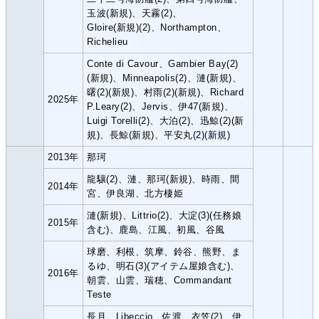
玉波(新規)、天霧(2)、
Gloire(新規)(2)、Northampton、
Richelieu
Conte di Cavour、Gambier Bay(2)
(新規)、Minneapolis(2)、漣(新規)、
曙(2)(新規)、村雨(2)(新規)、Richard
2025年
P.Leary(2)、Jervis、伊47(新規)、
Luigi Torelli(2)、大泊(2)、迅鯨(2)(新
規)、長鯨(新規)、平安丸(2)(新規)
2013年
那珂
龍驤(2)、漣、那珂(新規)、時雨、間
2014年
宮、伊良湖、北方棲姫
漣(新規)、Littrio(2)、大淀(3)(任務娘
2015年
含む)、鹿島、江風、初風、谷風
球磨、利根、筑摩、鈴谷、熊野、ま
るゆ、明石(3)(アイテム屋娘含む)、
2016年
朝雲、山雲、瑞穂、Commandant
Teste
長月、Libeccio、佐渡、衣笠(2)、伊