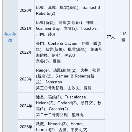
比叡、赤城、風雲(新規)、Samuel B.
2020年
Roberts(2)
比叡(新規)、龍鳳(新規)(2)、神鷹、
2021年
Gambier Bay、衣笠(2)、Houston、
年末年
116
川内、睦月
77人
始
種
長門、Conte di Cavour、翔鶴、曙(新
規)、秋雲(新規)、風雲(新規)、第四号
2022年
海防艦、伊47、伊203
宗谷(3)、迅鯨
Ranger、瑞鳳(新規)(2)、大井、秋雲
(新規)(2)、Samuel B.Roberts(新
2023年
規)、Johnston
第三〇号海防艦、山汐丸、長鯨
陸奥、瑞鶴(3)、Tuscaloosa、
Helena(2)、Gotland(2)、朝日(2)、秋
2024年
霜(2)、Grecale(2)
第二十二号海防艦、熊野丸
武蔵、Nevada(3)、Hornet、
2025年
Intrepid(2)、古鷹、平安丸(2)