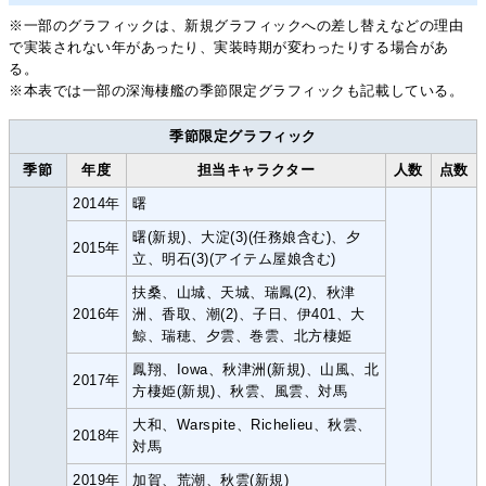
※一部のグラフィックは、新規グラフィックへの差し替えなどの理由
で実装されない年があったり、実装時期が変わったりする場合があ
る。
※本表では一部の深海棲艦の季節限定グラフィックも記載している。
季節限定グラフィック
季節
年度
担当キャラクター
人数
点数
2014年
曙
曙(新規)、大淀(3)(任務娘含む)、夕
2015年
立、明石(3)(アイテム屋娘含む)
扶桑、山城、天城、瑞鳳(2)、秋津
2016年
洲、香取、潮(2)、子日、伊401、大
鯨、瑞穂、夕雲、巻雲、北方棲姫
鳳翔、Iowa、秋津洲(新規)、山風、北
2017年
方棲姫(新規)、秋雲、風雲、対馬
大和、Warspite、Richelieu、秋雲、
2018年
対馬
2019年
加賀、荒潮、秋雲(新規)