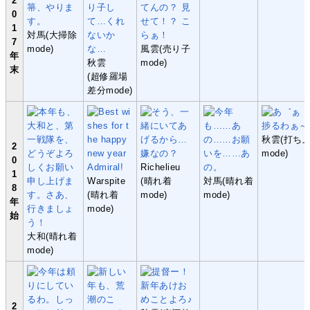
2
0
1
対馬(大掃除
7
mode)
風雲(売り子
年
秋雲
mode)
末
(超修羅場
差分mode)
秋雲(打ち
2
mode)
0
Richelieu
1
Warspite
(晴れ着
対馬(晴れ着
8
(晴れ着
mode)
mode)
年
mode)
始
大和(晴れ着
mode)
2