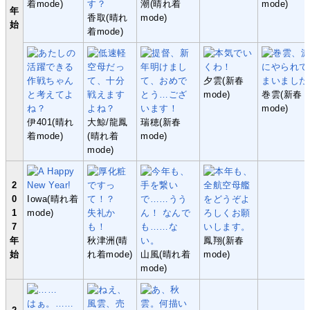
着mode)
潮(晴れ着
mode)
年
香取(晴れ
mode)
始
着mode)
夕雲(新春
mode)
巻雲(新春
mode)
伊401(晴れ
大鯨/龍鳳
瑞穂(新春
着mode)
(晴れ着
mode)
mode)
2
0
Iowa(晴れ着
1
mode)
7
年
秋津洲(晴
鳳翔(新春
始
れ着mode)
山風(晴れ着
mode)
mode)