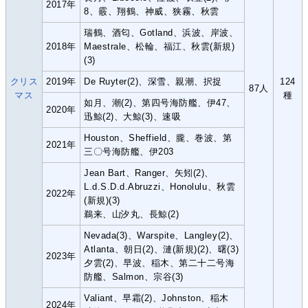
2017年
8、霰、翔鶴、神威、狭霧、秋雲
瑞鶴、酒匂、Gotland、浜波、岸波、
2018年
Maestrale、松輪、福江、秋雲(新規)
(3)
クリス
2019年
De Ruyter(2)、深雪、親潮、択捉
124
87人
マス
種
如月、潮(2)、第四号海防艦、伊47、
2020年
迅鯨(2)、大鯨(3)、速吸
Houston、Sheffield、朧、巻波、第
2021年
三〇号海防艦、伊203
Jean Bart、Ranger、矢矧(2)、
L.d.S.D.d.Abruzzi、Honolulu、秋雲
2022年
(新規)(3)
鵜来、山汐丸、長鯨(2)
Nevada(3)、Warspite、Langley(2)、
Atlanta、朝日(2)、漣(新規)(2)、曙(3)
2023年
夕雲(2)、早波、稲木、第二十二号海
防艦、Salmon、宗谷(3)
Valiant、早霜(2)、Johnston、稲木
2024年