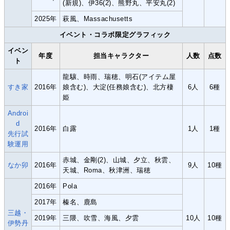
(新規)、伊36(2)、熊野丸、平安丸(2)
2025年
萩風、Massachusetts
イベント・コラボ限定グラフィック
イベン
年度
担当キャラクター
人数
点数
ト
龍驤、時雨、瑞穂、明石(アイテム屋
すき家
2016年
娘含む)、大淀(任務娘含む)、北方棲
6人
6種
姫
Androi
d
2016年
白露
1人
1種
先行試
験運用
赤城、金剛(2)、山城、夕立、秋雲、
なか卯
2016年
9人
10種
天城、Roma、秋津洲、瑞穂
2016年
Pola
2017年
榛名、鹿島
三越・
2019年
三隈、吹雪、海風、夕雲
10人
10種
伊勢丹