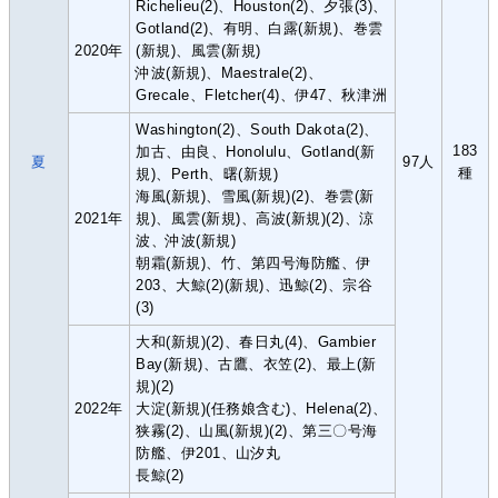
Richelieu(2)、Houston(2)、夕張(3)、
Gotland(2)、有明、白露(新規)、巻雲
2020年
(新規)、風雲(新規)
沖波(新規)、Maestrale(2)、
Grecale、Fletcher(4)、伊47、秋津洲
Washington(2)、South Dakota(2)、
183
加古、由良、Honolulu、Gotland(新
夏
97人
種
規)、Perth、曙(新規)
海風(新規)、雪風(新規)(2)、巻雲(新
2021年
規)、風雲(新規)、高波(新規)(2)、涼
波、沖波(新規)
朝霜(新規)、竹、第四号海防艦、伊
203、大鯨(2)(新規)、迅鯨(2)、宗谷
(3)
大和(新規)(2)、春日丸(4)、Gambier
Bay(新規)、古鷹、衣笠(2)、最上(新
規)(2)
2022年
大淀(新規)(任務娘含む)、Helena(2)、
狭霧(2)、山風(新規)(2)、第三〇号海
防艦、伊201、山汐丸
長鯨(2)