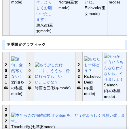
mode)
Norge(巫女
mode)
mode)
Eidsvold(巫
女mode)
鵜来改(巫
女mode)
冬季限定グラフィック
2
2
2
0
0
0
2
2
2
Richelieu
1
酒匂(冬
3
4
Deux
Salmon
年
の私服
年
時雨改三(秋冬mode)
年
(冬服
(冬の私服
mode)
mode)
mode)
2
0
2
6
Thonburi改(七草粥mode)