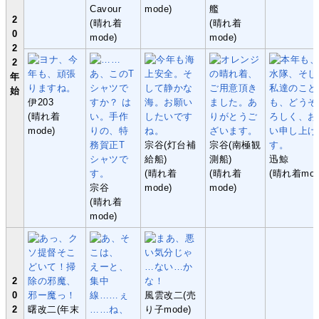
Cavour
mode)
艦
2
(晴れ着
(晴れ着
0
mode)
mode)
2
2
年
始
伊203
(晴れ着
mode)
宗谷(灯台補
宗谷(南極観
給船)
測船)
迅鯨
(晴れ着
(晴れ着
(晴れ着mod
宗谷
mode)
mode)
(晴れ着
mode)
2
0
風雲改二(売
2
曙改二(年末
り子mode)