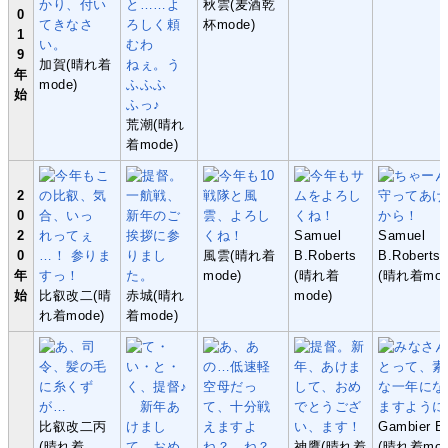
秋雲(麦酒乾
0
杯mode)
1
9
加賀(晴れ着
年
mode)
始
荒潮(晴れ
着mode)
2
0
2
Samuel
Samuel
0
風雲(晴れ着
B.Roberts
B.Roberts
年
mode)
(晴れ着
(晴れ着mod
始
比叡改二(晴
赤城(晴れ
mode)
れ着mode)
着mode)
比叡改二丙
Gambier B
(晴れ着
神鷹(晴れ着
(晴れ着mod