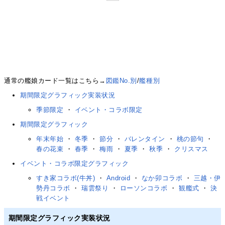
通常の艦娘カード一覧はこちら→
図鑑No.別
/
艦種別
期間限定グラフィック実装状況
季節限定
・
イベント・コラボ限定
期間限定グラフィック
年末年始
・
冬季
・
節分
・
バレンタイン
・
桃の節句
・
春の花束
・
春季
・
梅雨
・
夏季
・
秋季
・
クリスマス
イベント・コラボ限定グラフィック
すき家コラボ(牛丼)
・
Android
・
なか卯コラボ
・
三越・伊
勢丹コラボ
・
瑞雲祭り
・
ローソンコラボ
・
観艦式
・
決
戦イベント
期間限定グラフィック実装状況