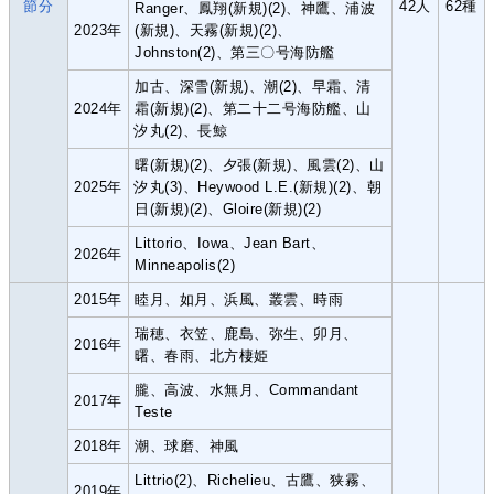
節分
42人
62種
Ranger、鳳翔(新規)(2)、神鷹、浦波
2023年
(新規)、天霧(新規)(2)、
Johnston(2)、第三〇号海防艦
加古、深雪(新規)、潮(2)、早霜、清
2024年
霜(新規)(2)、第二十二号海防艦、山
汐丸(2)、長鯨
曙(新規)(2)、夕張(新規)、風雲(2)、山
2025年
汐丸(3)、Heywood L.E.(新規)(2)、朝
日(新規)(2)、Gloire(新規)(2)
Littorio、Iowa、Jean Bart、
2026年
Minneapolis(2)
2015年
睦月、如月、浜風、叢雲、時雨
瑞穂、衣笠、鹿島、弥生、卯月、
2016年
曙、春雨、北方棲姫
朧、高波、水無月、Commandant
2017年
Teste
2018年
潮、球磨、神風
Littrio(2)、Richelieu、古鷹、狭霧、
2019年