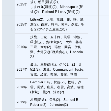
規)、朝日(新規)(2)、
2025年
しまね丸(新規)(2)、Minneapolis(新
規)(2)、Richard P.Leary(新規)(2)
Littrio(2)、天龍、龍田、朧、曙、漣、
2015年
潮(2)、白露、時雨、村雨、夕立、明
石(2)(アイテム屋娘含む)
扶桑、山城、五十鈴、風雲、沖波、
曙(新規)、朧(新規)(2)、大和、榛名、
2016年
三隈、大鯨(2)、瑞穂、間宮、伊良
湖、大淀(2)(任務娘含む)、Libeccio、
Z3
最上、三隈(新規)、伊401、Z1、U-
2017年
511(2)、海風、Commandant Teste、
古鷹、綾波、敷波、藤波、朝霜
Gambier Bay、択捉(2)、松輪、夕
2018年
雲、長波、山風、巻雲、高波、瑞穂
(新規)、霞(2)、涼月(2)
村雨(新規)、雪風(2)、Samuel B.
2019年
Roberts(2)、Johnston(2)