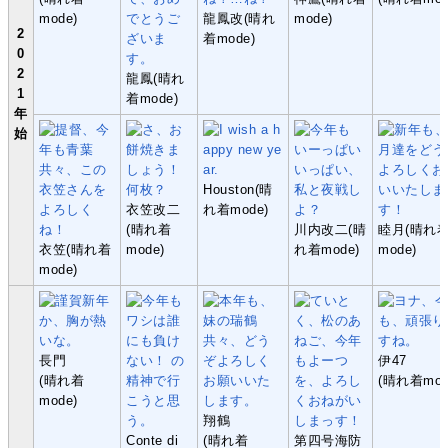
mode)
龍鳳改(晴れ
mode)
2
着mode)
0
2
龍鳳(晴れ
1
着mode)
年
始
Houston(晴
衣笠改二
れ着mode)
(晴れ着
川内改二(晴
睦月(晴れ
衣笠(晴れ着
mode)
れ着mode)
mode)
mode)
長門
伊47
(晴れ着
(晴れ着mod
mode)
翔鶴
Conte di
(晴れ着
第四号海防