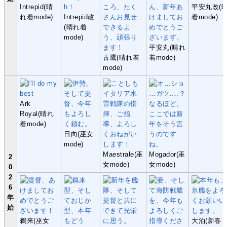
Intrepid(晴
平安丸改(
れ着mode)
Intrepid改
着mode)
(晴れ着
mode)
平安丸(晴れ
古鷹(晴れ着
着mode)
mode)
Ark
Royal(晴れ
着mode)
日向(巫女
mode)
Maestrale(巫
Mogador(巫
2
女mode)
女mode)
0
2
6
年
始
鵜来(巫女
大泊(新春