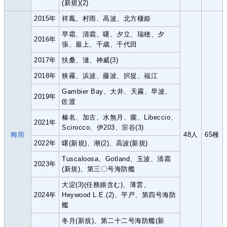
(新規)(2)
2015年
祥鳳、村雨、高波、北方棲姫
早霜、清霜、曙、夕立、瑞穂、夕
2016年
張、最上、千歳、千代田
2017年
扶桑、漣、神威(3)
2018年
狭霧、浜波、藤波、択捉、福江
Gambier Bay、大井、天霧、早波、
2019年
佐渡
榛名、加古、水無月、朧、Libeccio、
2021年
Scirocco、伊203、宗谷(3)
梅雨
48人
65種
2022年
曙(新規)、潮(2)、高波(新規)
Tuscaloosa、Gotland、玉波、清霜
2023年
(新規)、第三〇号海防艦
大淀(3)(任務娘含む)、薄雲、
2024年
Heywood L.E.(2)、平戸、第四号海防
艦
冬月(新規)、第二十二号海防艦(新