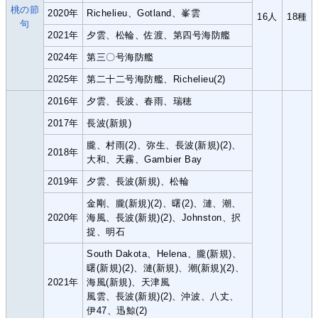
桃の節
2020年
Richelieu、Gotland、峯雲
16人
18種
句
2021年
夕雲、松輪、佐渡、第四号海防艦
2024年
第三〇号海防艦
2025年
第二十二号海防艦、Richelieu(2)
2016年
夕雲、長波、春雨、瑞穂
2017年
長波(新規)
朧、村雨(2)、弥生、長波(新規)(2)、
2018年
大和、天霧、Gambier Bay
2019年
夕雲、長波(新規)、松輪
金剛、朧(新規)(2)、曙(2)、漣、潮、
2020年
海風、長波(新規)(2)、Johnston、択
捉、明石
South Dakota、Helena、朧(新規)、
曙(新規)(2)、漣(新規)、潮(新規)(2)、
2021年
海風(新規)、天津風
風雲、長波(新規)(2)、沖波、八丈、
伊47、迅鯨(2)