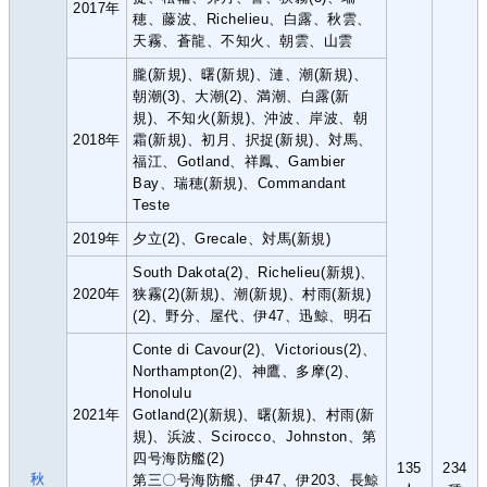
2017年
穂、藤波、Richelieu、白露、秋雲、
天霧、蒼龍、不知火、朝雲、山雲
朧(新規)、曙(新規)、漣、潮(新規)、
朝潮(3)、大潮(2)、満潮、白露(新
規)、不知火(新規)、沖波、岸波、朝
2018年
霜(新規)、初月、択捉(新規)、対馬、
福江、Gotland、祥鳳、Gambier
Bay、瑞穂(新規)、Commandant
Teste
2019年
夕立(2)、Grecale、対馬(新規)
South Dakota(2)、Richelieu(新規)、
2020年
狭霧(2)(新規)、潮(新規)、村雨(新規)
(2)、野分、屋代、伊47、迅鯨、明石
Conte di Cavour(2)、Victorious(2)、
Northampton(2)、神鷹、多摩(2)、
Honolulu
2021年
Gotland(2)(新規)、曙(新規)、村雨(新
規)、浜波、Scirocco、Johnston、第
四号海防艦(2)
135
234
秋
第三〇号海防艦、伊47、伊203、長鯨