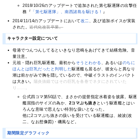
2018/10/26のアップデートで追加された第七駆逐隊の出撃任
務『
「第七駆逐隊」、南西諸島を駆ける！
』
2014/11/14のアップデートにおいて
改二
、及び追加ボイスが実装
された。
近代化改装卒業。
キャラクター設定について
母港でつんつんしてるといきなり悲鳴をあげてきて結構危険。音
量注意。
元祖・隠れ巨乳駆逐艦。最初から
そうと
わかる
、あるいは
のちに
ほんとは巨乳だったと判明した
駆逐艦も居るが、彼女らと異なり
潮は前かがみで胸を隠しているので、中破イラストのインパクト
は大きい。
陽炎抜錨ではその巨乳を各巻でネタにされていた
り……。
公式四コマ第50話で、まさかの提督指定水着姿を披露。駆逐
艦屈指のサイズの為か、
2コマぶち抜き
という駆逐艦とはい
ろんな意味で思えない特別な扱いとなった。
他に2コマぶち抜きの扱いを受けている駆逐艦は、綾波(改
二、なお想像図)・磯風など。
期間限定グラフィック