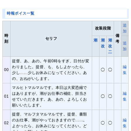
時報ボイス一覧
追
改装段階
加
時
備
セリフ
潮
潮
潮
刻
考
追
改
改
加
二
提督、あ、あの。午前0時をすぎ、日付が変
わりました。提督、も、もしよかったら、
編
00
◯
◯
少し……少しお休みになってください。あ
集
の、おねがいします。
マルヒトマルマルです。本日は大変恐縮で
はありますが、潮がお仕事の補佐、担当さ
編
01
◯
◯
せていただきます。あ、あの、よろしくお
集
願いいたします。
提督、マルフタマルマルです。提督、書類
のお仕事、潮がやっておきますので……。
編
02
◯
◯
よかったら、お休みになってください。ど
集