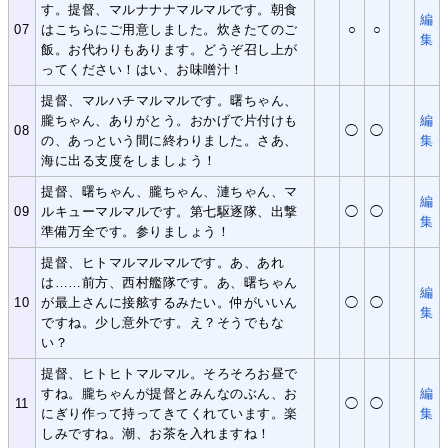
す。提督、マルナナナマルマルです。朝食
編
07
はこちらにご用意しました。炊きたてのご
○
○
集
飯。お代わりもあります。どうぞ召し上が
ってください！はい、お味噌汁！
提督、マルハチマルマルです。曙ちゃん、
朧ちゃん、ありがとう。おかげで片付けも
編
08
◯
◯
の、あっという間に終わりました。さあ、
集
海に出る支度をしましょう！
提督、曙ちゃん、朧ちゃん、漣ちゃん、マ
編
09
ルキューマルマルです。第七駆逐隊、出撃
◯
◯
集
準備万全です。参りましょう！
提督、ヒトマルマルマルです。あ、あれ
は……前方、西村艦隊です。あ、曙ちゃん
編
10
が最上さんに接舷するみたい。仲がいいん
◯
◯
集
ですね。少し意外です。え？そうでもな
い？
提督、ヒトヒトマルマル。そろそろお昼で
すね。朧ちゃんが提督とみんなのぶん、お
編
11
◯
◯
にぎり作って持ってきてくれています。楽
集
しみですね。潮、お茶を入れますね！