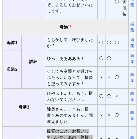
◯
実
ぞ、よろしくお願いいた
集
装
します。
後
編
*1
母港
集
もしかして…呼びました
編
母港1
◯
◯
◯
か？
集
編
ひっ、あああああ！
◯
◯
×
詳細
集
母港2
少しでも空襲とか避けら
編
れたらいいなって、提督
×
×
◯
集
も塗ってみますか？
ひやぁ！…も、もう、構
編
◯
◯
×
わないでください…
集
母港3
陸奥さん……？あ、提
編
督？あのすみません、間
×
×
◯
集
違えました
提督のこと、お慕いし
て…いや、あの、尊敬し
編