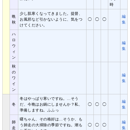
時
少し肌寒くなってきました。提督、
晩
編
お風邪など引かないように、気をつ
◯
◯
◯
秋
集
けてください。
ハ
ロ
編
ウ
集
ィ
ン
秋
の
編
ワ
集
イ
ン
冬はやっぱり寒いですね。…そう
編
冬
だ、今晩はお鍋にしませんか？私、
◯
◯
◯
集
準備しますね。ふふっ
曙ちゃん、その格好は…そうか、も
師
編
う師走の大掃除の季節ですね。潮も
◯
◯
◯
走
集