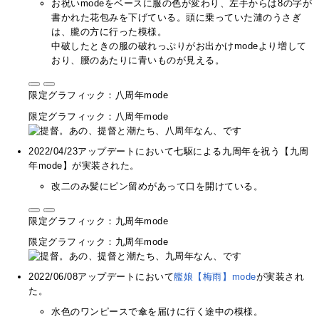
お祝いmodeをベースに服の色が変わり、左手からは8の字が
書かれた花包みを下げている。頭に乗っていた漣のうさぎ
は、朧の方に行った模様。
中破したときの服の破れっぷりがお出かけmodeより増して
おり、腰のあたりに青いものが見える。
限定グラフィック：八周年mode
限定グラフィック：八周年mode
2022/04/23アップデートにおいて七駆による九周年を祝う【九周
年mode】が実装された。
改二のみ髪にピン留めがあって口を開けている。
限定グラフィック：九周年mode
限定グラフィック：九周年mode
2022/06/08アップデートにおいて
艦娘【梅雨】mode
が実装され
た。
水色のワンピースで傘を届けに行く途中の模様。