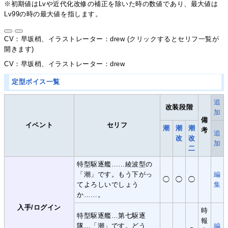
※初期値はLvや近代化改修の補正を除いた時の数値であり、最大値は
Lv99の時の最大値を指します。
CV：早坂梢、イラストレーター：drew (クリックするとセリフ一覧が
開きます)
CV：早坂梢、イラストレーター：drew
定型ボイス一覧
追
改装段階
加
備
イベント
セリフ
潮
潮
潮
考
追
改
改
加
二
特型駆逐艦……綾波型の
「潮」です。もう下がっ
編
◯
◯
◯
てよろしいでしょう
集
か……。
入手/ログイン
時
特型駆逐艦…第七駆逐
報
隊…「潮」です。どう
編