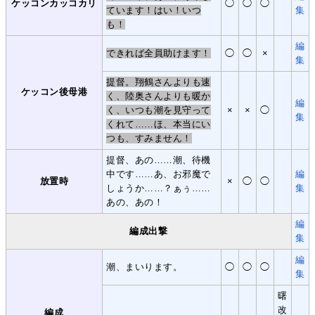
ケッコンカッコカリ
◯
◯
◯
ています！はい！いつ
集
も！
編
できれば全員助けます！
◯
◯
×
集
提督。翔鶴さんよりも速
ケッコン後母港
く、陸奥さんよりも暖か
編
く、いつも潮を見守って
×
×
◯
集
くれて……ほ、本当にい
つも、すみません！
提督、あの……潮、待機
中です……あ、お邪魔で
編
放置時
×
◯
◯
しょうか……？ぁぅ……
集
あの、あの！
編
編成出撃
集
編
潮、まいります。
◯
◯
◯
集
曙
改
編成