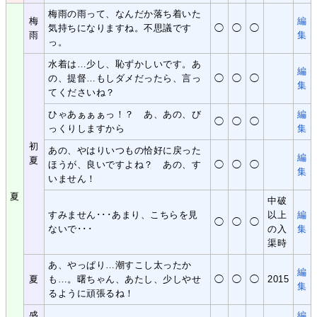
梅雨の雨って、なんだか落ち着いた
梅
編
気持ちになりますね。不思議です
◯
◯
◯
雨
集
っ。
水着は…少し、恥ずかしいです。あ
編
の、提督…もしダメだったら、言っ
◯
◯
◯
集
てくださいね？
ひゃあぁぁぁっ！？ あ、あの、び
編
◯
◯
◯
っくりしますから
集
初
あの、やはりいつもの恰好に戻った
編
夏
ほうが、良いですよね？ あの、す
◯
◯
◯
集
いません！
夏
中破
すみません･･･あまり、こちらを見
以上
編
◯
◯
◯
ないで･･･
の入
集
渠時
あ、やっぱり…潮すこし太ったか
編
夏
も…。曙ちゃん、あたし、少しやせ
◯
◯
◯
2015
集
るように頑張るね！
盛
編