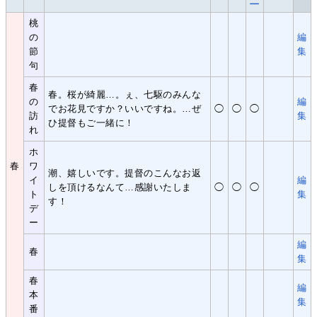
二
桃
の
編
節
集
句
春
春。桜が綺麗…。ぇ、七駆のみんな
の
編
でお花見ですか？いいですね。…ぜ
◯
◯
◯
訪
集
ひ提督もご一緒に！
れ
ホ
春
ワ
潮、嬉しいです。提督のこんなお返
イ
編
しを頂けるなんて…感謝いたしま
◯
◯
◯
ト
集
す！
デ
ー
編
春
集
春
編
本
集
番