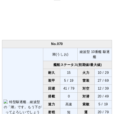
No.070
綾波型 10番艦 駆逐
潮(うしお)
艦
艦船ステータス(初期値/最大値)
耐久
15
火力
10 / 29
装甲
5 / 19
雷装
27 / 69
回避
41 / 79
対空
12 / 39
搭載
0
対潜
20 / 49
速力
高速
索敵
5 / 19
射程
短
運
20 / 79