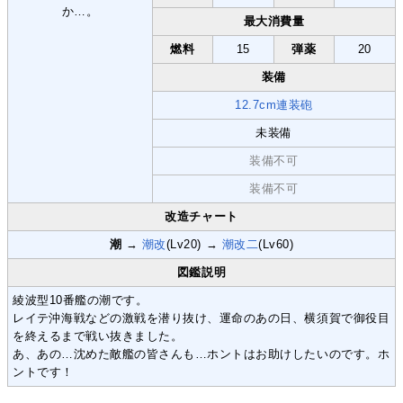
最大消費量
燃料
15
弾薬
20
装備
12.7cm連装砲
未装備
装備不可
装備不可
改造チャート
潮
→
潮改
(Lv20) →
潮改二
(Lv60)
図鑑説明
綾波型10番艦の潮です。
レイテ沖海戦などの激戦を潜り抜け、運命のあの日、横須賀で御役目
を終えるまで戦い抜きました。
あ、あの…沈めた敵艦の皆さんも…ホントはお助けしたいのです。ホ
ントです！