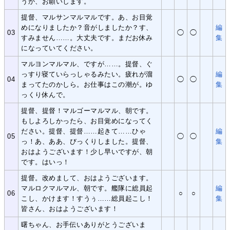
うか、お願いします。
提督、マルサンマルマルです。あ、お目覚
めになりましたか？音がしましたか？す、
編
03
◯
◯
すみません……。大丈夫です。まだお休み
集
になっていてください。
マルヨンマルマル、ですが……。提督、ぐ
っすり寝ていらっしゃるみたい。疲れが溜
編
04
◯
◯
まってたのかしら。お仕事はこの潮が。ゆ
集
っくり休んで。
提督、提督！マルゴーマルマル、朝です。
もしよろしかったら、お目覚めになってく
ださい。提督、提督……起きて……ひゃ
編
05
◯
◯
っ！あ、ああ、びっくりしました。提督、
集
おはようございます！少し早いですが、朝
です。はいっ！
提督。改めまして、おはようございます。
マルロクマルマル、朝です。艦隊に総員起
編
06
○
○
こし、かけます！すうぅ……総員起こし！
集
皆さん、おはようございます！
曙ちゃん、お手伝いありがとうございま