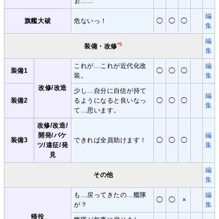
ぉ……
編
旗艦大破
危ないっ！
◯
◯
◯
集
編
*5
装備・改修
集
これが…これが近代化改
編
装備1
◯
◯
◯
装。
集
改修/改造
少し…自分に自信が持て
編
装備2
るようになると良いなっ
◯
◯
◯
集
て…思います。
改修/改造/
開発/バケ
編
装備3
できれば全員助けます！
◯
◯
◯
ツ/遠征/発
集
見
編
その他
集
も…戻ってきたの…艦隊
編
◯
◯
×
が？
集
帰投