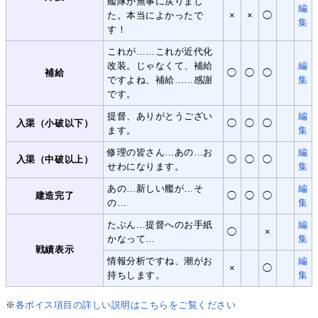
艦隊が無事に戻りまし
編
た。本当によかったで
×
×
◯
集
す！
これが……これが近代化
改装。じゃなくて、補給
編
補給
◯
◯
◯
ですよね、補給……感謝
集
です。
提督、ありがとうござい
編
入渠（小破以下）
◯
◯
◯
ます。
集
修理の皆さん…あの…お
編
入渠（中破以上）
◯
◯
◯
せわになります。
集
あの…新しい艦が…そ
編
建造完了
◯
◯
◯
の…
集
たぶん…提督へのお手紙
編
◯
×
かなって…
集
戦績表示
情報分析ですね、潮がお
編
×
◯
持ちします。
集
※
各ボイス項目の詳しい説明はこちらをご覧ください