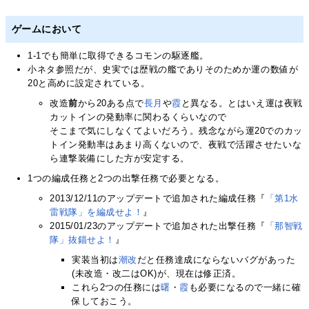
ゲームにおいて
1-1でも簡単に取得できるコモンの駆逐艦。
小ネタ参照だが、史実では歴戦の艦でありそのためか運の数値が
20と高めに設定されている。
改造
前
から20ある点で
長月
や
霞
と異なる。とはいえ運は夜戦
カットインの発動率に関わるくらいなので
そこまで気にしなくてよいだろう。残念ながら運20でのカッ
トイン発動率はあまり高くないので、夜戦で活躍させたいな
ら連撃装備にした方が安定する。
1つの編成任務と2つの出撃任務で必要となる。
2013/12/11のアップデートで追加された編成任務『
「第1水
雷戦隊」を編成せよ！
』
2015/01/23のアップデートで追加された出撃任務『
「那智戦
隊」抜錨せよ！
』
実装当初は
潮改
だと任務達成にならないバグがあった
(未改造・改二はOK)が、現在は修正済。
これら2つの任務には
曙
・
霞
も必要になるので一緒に確
保しておこう。