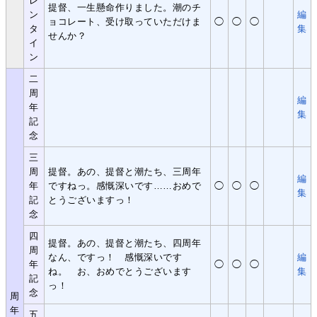
レ
提督、一生懸命作りました。潮のチ
ン
編
ョコレート、受け取っていただけま
◯
◯
◯
タ
集
せんか？
イ
ン
二
周
編
年
集
記
念
三
周
提督。あの、提督と潮たち、三周年
編
年
ですねっ。感慨深いです……おめで
◯
◯
◯
集
記
とうございますっ！
念
四
提督。あの、提督と潮たち、四周年
周
なん、ですっ！ 感慨深いです
編
年
◯
◯
◯
ね。 お、おめでとうございます
集
記
っ！
念
周
年
五