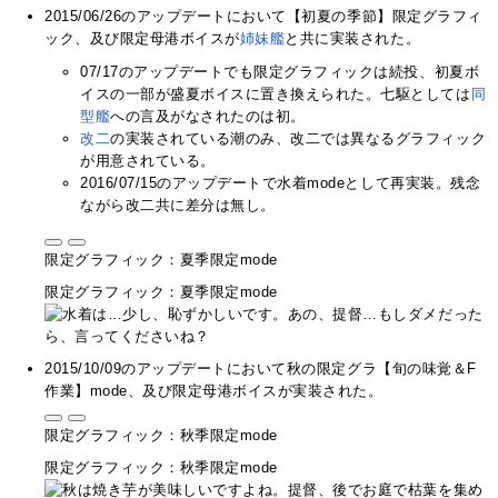
2015/06/26のアップデートにおいて【初夏の季節】限定グラフィ
ック、及び限定母港ボイスが
姉
妹
艦
と共に実装された。
07/17のアップデートでも限定グラフィックは続投、初夏ボ
イスの一部が盛夏ボイスに置き換えられた。七駆としては
同
型艦
への言及がなされたのは初。
改二
の実装されている潮のみ、改二では異なるグラフィック
が用意されている。
2016/07/15のアップデートで水着modeとして再実装。残念
ながら改二共に差分は無し。
限定グラフィック：夏季限定mode
限定グラフィック：夏季限定mode
2015/10/09のアップデートにおいて秋の限定グラ【旬の味覚＆F
作業】mode、及び限定母港ボイスが実装された。
限定グラフィック：秋季限定mode
限定グラフィック：秋季限定mode