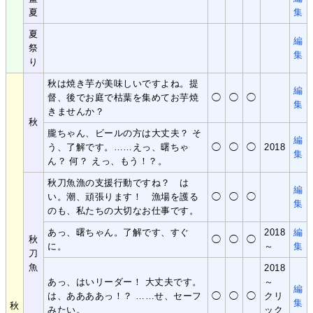
夏
集
夏
編
祭
集
り
秋は焼き芋が美味しいですよね。提
編
督、後でお庭で枯葉を集めてお芋焼
◯
◯
◯
集
きませんか？
秋
朧ちゃん、ビールの方は大丈夫？ そ
編
う、了解です。……えっ、曙ちゃ
◯
◯
◯
2018
集
ん？ 何？ えっ、もう！？。
秋刀魚漁の支援行動ですね？ は
編
い。潮、頑張ります！ 漁場を護る
◯
◯
◯
集
のも、私たちの大切なお仕事です。
あっ、曙ちゃん。了解です、すぐ
2018
編
秋
◯
◯
◯
に。
～
集
刀
魚
2018
あっ、はいリーダー！ 大丈夫です。
～
編
は、ああああっ！？ ……せ、セーフ
◯
◯
◯
クリ
集
秋
みたい。
ック