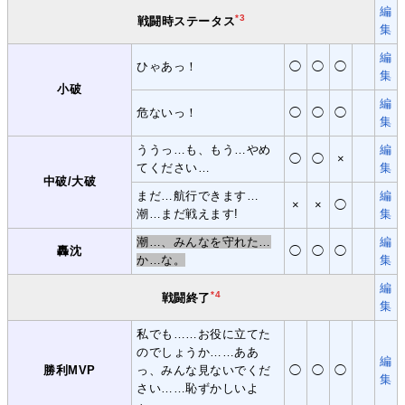
編
*3
戦闘時ステータス
集
編
ひゃあっ！
◯
◯
◯
集
小破
編
危ないっ！
◯
◯
◯
集
ううっ…も、もう…やめ
編
◯
◯
×
てください…
集
中破/大破
まだ…航行できます…
編
×
×
◯
潮…まだ戦えます!
集
潮…、みんなを守れた…
編
轟沈
◯
◯
◯
か…な。
集
編
*4
戦闘終了
集
私でも……お役に立てた
のでしょうか……ああ
編
勝利MVP
っ、みんな見ないでくだ
◯
◯
◯
集
さい……恥ずかしいよ