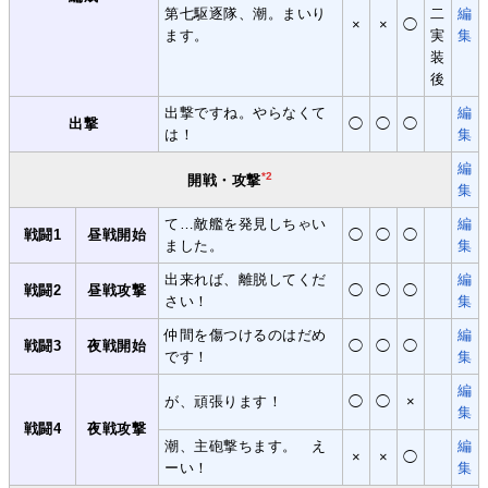
第七駆逐隊、潮。まいり
二
編
×
×
◯
ます。
実
集
装
後
出撃ですね。やらなくて
編
出撃
◯
◯
◯
は！
集
編
*2
開戦・攻撃
集
て…敵艦を発見しちゃい
編
戦闘1
昼戦開始
◯
◯
◯
ました。
集
出来れば、離脱してくだ
編
戦闘2
昼戦攻撃
◯
◯
◯
さい！
集
仲間を傷つけるのはだめ
編
戦闘3
夜戦開始
◯
◯
◯
です！
集
編
が、頑張ります！
◯
◯
×
集
戦闘4
夜戦攻撃
潮、主砲撃ちます。 え
編
×
×
◯
ーい！
集