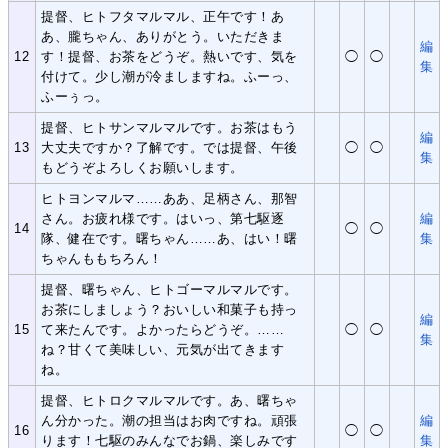
提督、ヒトフタマルマル、正午です！あ
あ、朧ちゃん、ありがとう。いただきま
編
12
す！提督、お茶をどうぞ。熱いです、気を
◯
◯
集
付けて。少し潮が冷ましますね。ふーっ、
ふーぅっ。
提督、ヒトサンマルマルです。お茶はもう
編
13
大丈夫ですか？了解です。では提督、午後
◯
◯
集
もどうぞよろしくお願いします。
ヒトヨンマルマ……ああ、足柄さん、那智
さん。お疲れ様です。はいっ、第七駆逐
編
14
◯
◯
隊、健在です。曙ちゃん……あ、はい！曙
集
ちゃんももちろん！
提督、曙ちゃん、ヒトゴーマルマルです。
お茶にしましょう？おいしい和菓子も持っ
編
15
て来たんです。よかったらどうぞ。……
◯
◯
集
ね？甘くて美味しい、元気が出てきます
ね。
提督、ヒトロクマルマルです。あ、曙ちゃ
ん分かった。潮の担当はお肉ですね。頑張
編
16
◯
◯
ります！七駆のみんなでお鍋、楽しみです
集