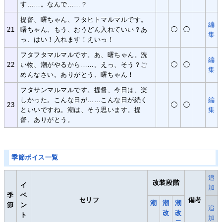
す……。なんで……？
提督、曙ちゃん、フタヒトマルマルです。
編
21
曙ちゃん、もう、おうどん入れていい？あ
◯
◯
集
っ、はい！入れます！えいっ！
フタフタマルマルです。あ、曙ちゃん。洗
編
22
い物、潮がやるから……。えっ、そう？ご
◯
◯
集
めんなさい。ありがとう、曙ちゃん！
フタサンマルマルです。提督、今日は、楽
しかった。こんな日が……こんな日が続く
編
23
◯
◯
といいですね。潮は、そう思います。提
集
督、ありがとう。
季節ボイス一覧
追
改装段階
イ
加
季
ベ
セリフ
備考
潮
潮
潮
節
ン
追
改
改
ト
加