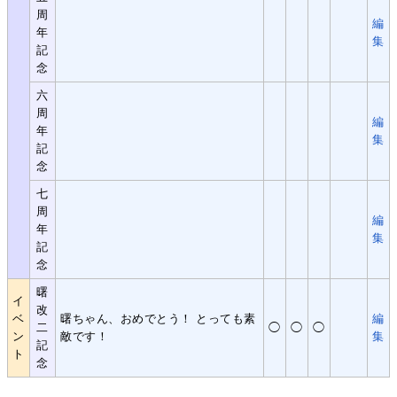
周
編
年
集
記
念
六
周
編
年
集
記
念
七
周
編
年
集
記
念
曙
イ
改
ベ
曙ちゃん、おめでとう！ とっても素
編
二
◯
◯
◯
ン
敵です！
集
記
ト
念