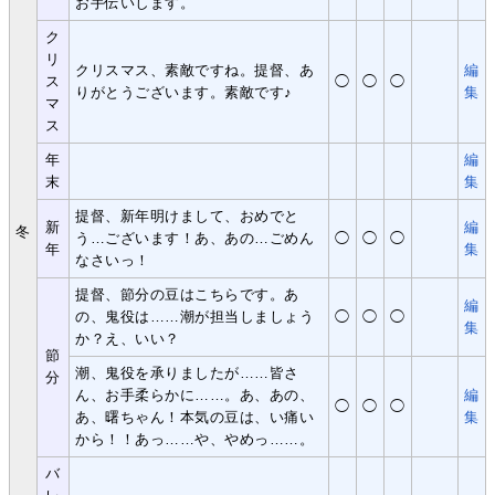
お手伝いします。
ク
リ
クリスマス、素敵ですね。提督、あ
編
ス
◯
◯
◯
りがとうございます。素敵です♪
集
マ
ス
年
編
末
集
提督、新年明けまして、おめでと
新
編
冬
う…ございます！あ、あの…ごめん
◯
◯
◯
年
集
なさいっ！
提督、節分の豆はこちらです。あ
編
の、鬼役は……潮が担当しましょう
◯
◯
◯
集
か？え、いい？
節
潮、鬼役を承りましたが……皆さ
分
ん、お手柔らかに……。あ、あの、
編
◯
◯
◯
あ、曙ちゃん！本気の豆は、い痛い
集
から！！あっ……や、やめっ……。
バ