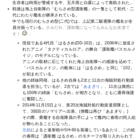
生存者は時雨が警戒する中、五月雨と白露によって救助された。
戦後は海上自衛隊の「むらさめ型護衛艦」の一隻として初代・二
代にわたり艦名が継承されている。
中でも現行のむらさめ型(二代)では、上記第二駆逐隊の艦名が全
員分揃っている。
さみだれ「護衛艦になってもみんなお友達で
す！
」
現役である4代目「はるさめ(DD-102)」は、2006年に放送さ
れたアニメ「タクティカルロア」の舞台「護衛艦パスカルメ
イジ」のモデルになっている。
アニメの取材に応じてくれた海上自衛隊への感謝を込めて、
「パスカルメイジ」の船体には「はるさめ」と同じ「102」
が刻まれている。
他の姉妹同様、はるさめ自身も2次と11次の海賊対処行動派
遣を担当しているが、2次では「
あまぎり
」、11次は偶然に
も100年の姉妹「むらさめ」が相方となり、ともに通商保護
に奮闘した。
2014年11月15日より、第20次海賊対処行動派遣部隊とし
て、3回目のソマリアへ出港。(僚艦は再び「あまぎり」)
その際、乗艦する自衛隊員の手によって艦内に春雨の同人絵
が飾られることになった。
元絵
によると速射砲やSH-60を装備しているあたり、この絵
の春雨は「護衛艦 はるさめ」のモチーフが取り入れられて