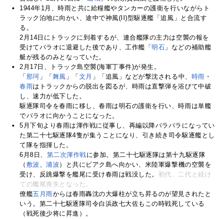
1944年1月、時雨と共に給糧艦やタンカーの護衛を行いながらト
ラック泊地に向かい、途中で神風(II)型駆逐艦「追風」と合流す
る。
2月14日にトラックに到着するが、連合艦隊の主力は空襲の報を
受けてパラオに退避した後であり、工作艦「
明石
」などの補助艦
艇が残るのみとなっていた。
2月17日、トラック島空襲(海軍丁事件)が発生。
「
那珂
」「
舞風
」「
文月
」「追風」などが撃沈される中、
時雨
・
春雨
はトラックからの脱出を図るが、時雨は直撃弾を浴びて中破
し、速力が低下した。
駆逐隊司令を春雨に移し、春雨は明石の護衛を行い、時雨は単艦
でパラオに向かうことになった。
5月下旬より春雨は渾作戦に従事し、再編以降バラバラになってい
た第二十七駆逐隊4隻が集うことになり、引き続き司令駆逐艦とし
て隊を指揮した。
6月8日、
第二次渾作戦
に参加。第二十七駆逐隊は第十九駆逐隊
（
敷波
、
浦波
）と共にビアク島へ向かい、米陸軍爆撃機の空襲を
受け、反跳爆撃を艦尾に受け春雨は戦没した。
初代、二代と続け
ての艦尾喪失となった。
僚艦
五月雨
からは春雨轟沈の大爆柱が立ち昇るのが望見されたと
いう。第二十七駆逐隊司令白浜政七大佐もこの時戦死している
（戦死後少将に昇進）。