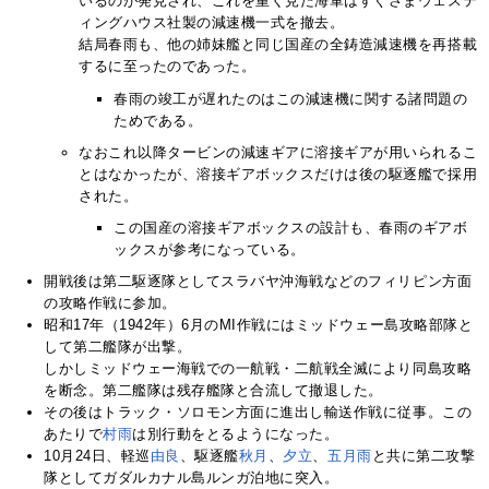
いるのが発見され、これを重く見た海軍はすぐさまウェステ
ィングハウス社製の減速機一式を撤去。
結局春雨も、他の姉妹艦と同じ国産の全鋳造減速機を再搭載
するに至ったのであった。
春雨の竣工が遅れたのはこの減速機に関する諸問題の
ためである。
なおこれ以降タービンの減速ギアに溶接ギアが用いられるこ
とはなかったが、溶接ギアボックスだけは後の駆逐艦で採用
された。
この国産の溶接ギアボックスの設計も、春雨のギアボ
ックスが参考になっている。
開戦後は第二駆逐隊としてスラバヤ沖海戦などのフィリピン方面
の攻略作戦に参加。
昭和17年（1942年）6月のMI作戦にはミッドウェー島攻略部隊と
して第二艦隊が出撃。
しかしミッドウェー海戦での一航戦・二航戦全滅により同島攻略
を断念。第二艦隊は残存艦隊と合流して撤退した。
その後はトラック・ソロモン方面に進出し輸送作戦に従事。この
あたりで
村雨
は別行動をとるようになった。
10月24日、軽巡
由良
、駆逐艦
秋月
、
夕立
、
五月雨
と共に第二攻撃
隊としてガダルカナル島ルンガ泊地に突入。