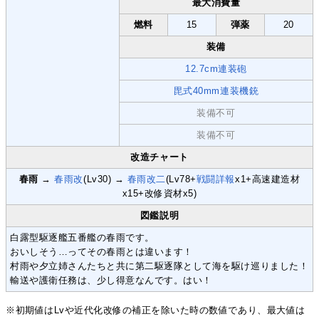
最大消費量
燃料
15
弾薬
20
装備
12.7cm連装砲
毘式40mm連装機銃
装備不可
装備不可
改造チャート
春雨
→
春雨改
(Lv30) →
春雨改二
(Lv78+
戦闘詳報
x1+高速建造材
x15+改修資材x5)
図鑑説明
白露型駆逐艦五番艦の春雨です。
おいしそう…ってその春雨とは違います！
村雨や夕立姉さんたちと共に第二駆逐隊として海を駆け巡りました！
輸送や護衛任務は、少し得意なんです。はい！
※初期値はLvや近代化改修の補正を除いた時の数値であり、最大値は