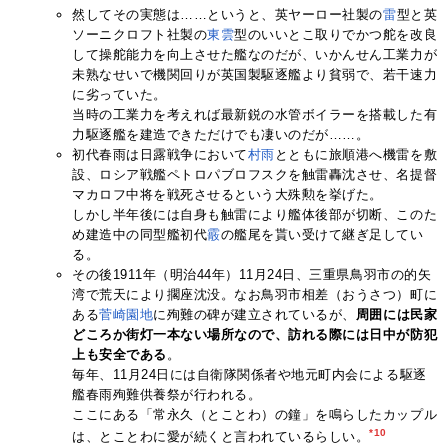
然してその実態は……というと、英ヤーロー社製の
雷
型と英
ソーニクロフト社製の
東雲
型のいいとこ取りでかつ舵を改良
して操舵能力を向上させた艦なのだが、いかんせん工業力が
未熟なせいで機関回りが英国製駆逐艦より貧弱で、若干速力
に劣っていた。
当時の工業力を考えれば最新鋭の水管ボイラーを搭載した有
力駆逐艦を建造できただけでも凄いのだが……。
初代春雨は日露戦争において
村雨
とともに旅順港へ機雷を敷
設、ロシア戦艦ペトロパブロフスクを触雷轟沈させ、名提督
マカロフ中将を戦死させるという大殊勲を挙げた。
しかし半年後には自身も触雷により艦体後部が切断、このた
め建造中の同型艦初代
霰
の艦尾を貰い受けて継ぎ足してい
る。
その後1911年（明治44年）11月24日、三重県鳥羽市の的矢
湾で荒天により擱座沈没。なお鳥羽市相差（おうさつ）町に
ある
菅崎園地
に殉難の碑が建立されているが、
周囲には民家
どころか街灯一本ない場所なので、訪れる際には日中が防犯
上も安全である
。
毎年、11月24日には自衛隊関係者や地元町内会による駆逐
艦春雨殉難供養祭が行われる。
ここにある「常永久（とことわ）の鐘」を鳴らしたカップル
*10
は、とことわに愛が続くと言われているらしい。