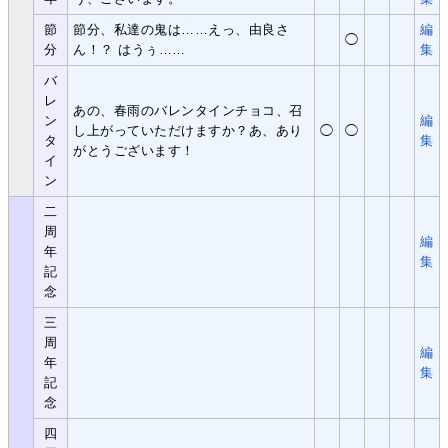
節
節分、私達の鬼は……えっ、由良さ
編
◯
分
ん！？ はうぅ……
集
バ
レ
あの、春雨のバレンタインチョコ、召
ン
編
し上がっていただけますか？あ、あり
◯
◯
タ
集
がとうございます！
イ
ン
二
周
編
年
集
記
念
三
周
編
年
集
記
念
四