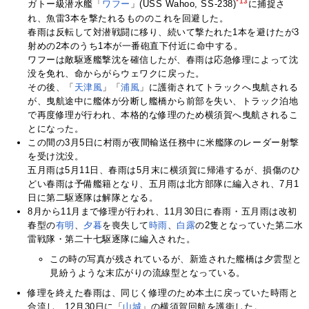
*13
ガトー級潜水艦「
ワフー
」(USS Wahoo, SS-238)
に捕捉さ
れ、魚雷3本を撃たれるもののこれを回避した。
春雨は反転して対潜戦闘に移り、続いて撃たれた1本を避けたが3
射めの2本のうち1本が一番砲直下付近に命中する。
ワフーは敵駆逐艦撃沈を確信したが、春雨は応急修理によって沈
没を免れ、命からがらウェワクに戻った。
その後、「
天津風
」「
浦風
」に護衛されてトラックへ曳航される
が、曳航途中に艦体が分断し艦橋から前部を失い、トラック泊地
で再度修理が行われ、本格的な修理のため横須賀へ曳航されるこ
とになった。
この間の3月5日に村雨が夜間輸送任務中に米艦隊のレーダー射撃
を受け沈没。
五月雨は5月11日、春雨は5月末に横須賀に帰港するが、損傷のひ
どい春雨は予備艦籍となり、五月雨は北方部隊に編入され、7月1
日に第二駆逐隊は解隊となる。
8月から11月まで修理が行われ、11月30日に春雨・五月雨は改初
春型の
有明
、
夕暮
を喪失して
時雨
、
白露
の2隻となっていた第二水
雷戦隊・第二十七駆逐隊に編入された。
この時の写真が残されているが、新造された艦橋は夕雲型と
見紛うような末広がりの流線型となっている。
修理を終えた春雨は、同じく修理のため本土に戻っていた時雨と
合流し、12月30日に「
山城
」の横須賀回航を護衛した。