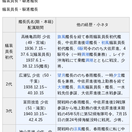
艤装員長・駆逐艦長
艤装員長・駆逐艦長
艦長氏名(期・本籍)
他の経歴・小ネタ
配属期間
高橋亀四郎 少佐
旗風
艦長を経て春雨艤装員長初代艦
（49・宮城）
長。中佐昇進後
曙
艦長・
初風
艤装員長
艤装
1936.7.15～
初代艦長、
6駆
司令ののち大佐昇進。4
員長
37.6.1(艤装員長)
駆司令（一時
満潮
艦長兼務）。レイテ
初代
1937.6.1～
沖海戦にて乗艦
満潮
とともに戦没。少
38.12.15(艦長)
将。
広瀬弘 少佐（50・
望月
艦長ののち春雨艦長。一時
夕立
艦
千葉）
長を兼務。中佐昇進後地上勤務を経て
2代
1938.12.15～
大潮
艦長、
島風
艤装員長・艦長、一水
40.10.15
戦先任参謀、大佐昇進後二水戦参謀。
富田捨造 少佐
開戦時の春雨艦長。中佐昇進後19戦隊
（51・滋賀）
参謀から地上勤務の後大佐昇進後末期
3代
1940.10.15～
戦の45年5月に第52掃海隊司令。7月15
42.4.25
日の第24号掃海艇没時に戦死。少将。
開戦時の
涼風
艦長。春雨艦長に転じ中
神山昌雄 少佐→中