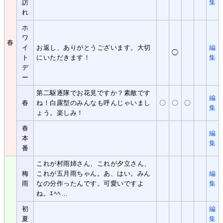
訪
集
れ
ホ
ワ
春
イ
お返し、ありがとうございます。大切
編
◯
ト
にいただきます！
集
デ
ー
第二駆逐隊でお花見ですか？素敵です
編
春
ね！白露型のみんなも呼んじゃいまし
〇
〇
〇
集
ょう。楽しみ！
春
編
本
集
番
これが村雨姉さん、これが夕立さん、
梅
これが五月雨ちゃん。あ、はい。みん
編
雨
なの分作ったんです。可愛いですよ
集
ね。ｴﾍﾍ…
初
編
夏
集