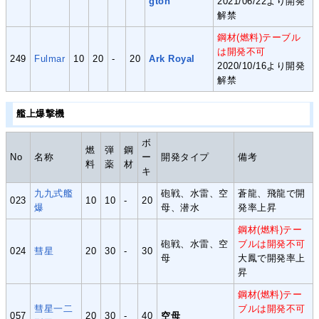
gton
2021/06/22より開発
解禁
鋼材(燃料)テーブル
は開発不可
249
Fulmar
10
20
-
20
Ark Royal
2020/10/16より開発
解禁
艦上爆撃機
ボ
燃
弾
鋼
No
名称
ー
開発タイプ
備考
料
薬
材
キ
九九式艦
砲戦、水雷、空
蒼龍、飛龍で開
023
10
10
-
20
爆
母、潜水
発率上昇
鋼材(燃料)テー
砲戦、水雷、空
ブルは開発不可
024
彗星
20
30
-
30
母
大鳳で開発率上
昇
鋼材(燃料)テー
彗星一二
ブルは開発不可
057
20
30
-
40
空母