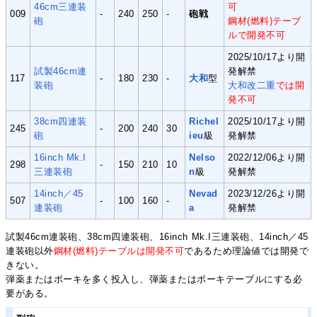
46cm三連装
可
009
-
240
250
-
砲戦
砲
鋼材(燃料)テーブ
ルで開発不可
2025/10/17より開
試製46cm連
発解禁
117
-
180
230
-
大和
型
装砲
大和改二重
では開
発不可
38cm四連装
Richel
2025/10/17より開
245
-
200
240
30
砲
ieu
級
発解禁
16inch Mk.I
Nelso
2022/12/06より開
298
-
150
210
10
三連装砲
n
級
発解禁
14inch／45
Nevad
2023/12/26より開
507
-
100
160
-
連装砲
a
発解禁
試製46cm連装砲、38cm四連装砲、16inch Mk.I三連装砲、14inch／45
連装砲以外
鋼材(燃料)テーブルは開発不可
であるため理論値では開発で
きない。
弾薬またはボーキを多く投入し、弾薬またはボーキテーブルにする必
要がある。