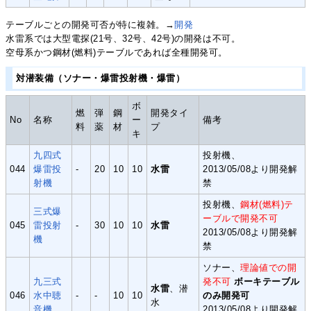
テーブルごとの開発可否が特に複雑。→
開発
水雷系では大型電探(21号、32号、42号)の開発は不可。
空母系かつ鋼材(燃料)テーブルであれば全種開発可。
対潜装備（ソナー・爆雷投射機・爆雷）
ボ
燃
弾
鋼
開発タイ
No
名称
ー
備考
料
薬
材
プ
キ
九四式
投射機、
044
爆雷投
-
20
10
10
水雷
2013/05/08より開発解
射機
禁
投射機、
鋼材(燃料)テ
三式爆
ーブルで開発不可
045
雷投射
-
30
10
10
水雷
2013/05/08より開発解
機
禁
ソナー、
理論値での開
九三式
発不可
ボーキテーブル
水雷
、潜
046
水中聴
-
-
10
10
のみ開発可
水
音機
2013/05/08より開発解