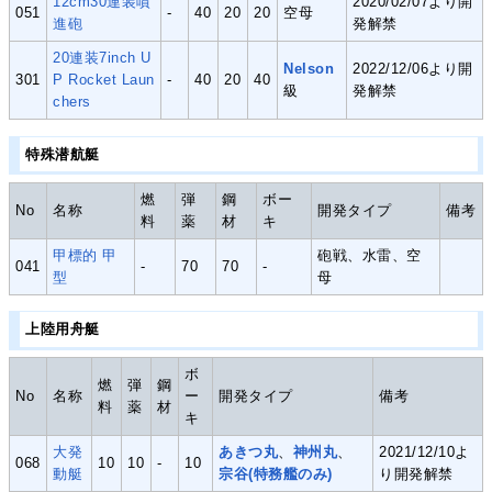
12cm30連装噴
2020/02/07より開
051
-
40
20
20
空母
進砲
発解禁
20連装7inch U
Nelson
2022/12/06より開
301
P Rocket Laun
-
40
20
40
級
発解禁
chers
特殊潜航艇
燃
弾
鋼
ボー
No
名称
開発タイプ
備考
料
薬
材
キ
甲標的 甲
砲戦、水雷、空
041
-
70
70
-
型
母
上陸用舟艇
ボ
燃
弾
鋼
No
名称
ー
開発タイプ
備考
料
薬
材
キ
大発
あきつ丸
、
神州丸
、
2021/12/10よ
068
10
10
-
10
動艇
宗谷(特務艦のみ)
り開発解禁