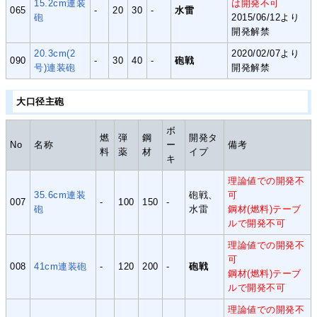
15.2cm連装
は開発不可
065
-
20
30
-
水雷
砲
2015/06/12より
開発解禁
20.3cm(2
2020/02/07より
090
-
30
40
-
砲戦
号)連装砲
開発解禁
大口径主砲
ボ
燃
弾
鋼
開発タ
No
名称
ー
備考
料
薬
材
イプ
キ
理論値での開発不
35.6cm連装
砲戦、
可
007
-
100
150
-
砲
水雷
鋼材(燃料)テーブ
ルで開発不可
理論値での開発不
可
008
41cm連装砲
-
120
200
-
砲戦
鋼材(燃料)テーブ
ルで開発不可
理論値での開発不