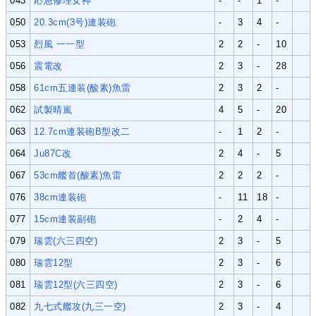
043
応急修理女神
-
-
1
-
050
20.3cm(3号)連装砲
-
3
4
-
053
烈風 一一型
2
2
-
10
056
震電改
2
3
-
28
058
61cm五連装(酸素)魚雷
2
3
2
-
062
試製晴嵐
4
5
-
20
063
12.7cm連装砲B型改二
-
1
2
-
064
Ju87C改
2
4
-
5
067
53cm艦首(酸素)魚雷
2
2
2
-
076
38cm連装砲
-
11
18
-
077
15cm連装副砲
-
2
4
-
079
瑞雲(六三四空)
2
3
-
5
080
瑞雲12型
2
3
-
6
081
瑞雲12型(六三四空)
2
3
-
6
082
九七式艦攻(九三一空)
2
3
-
4