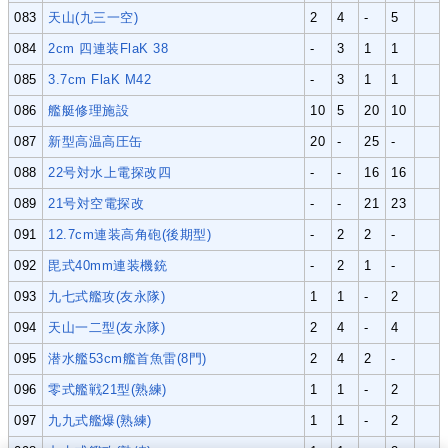
083
天山(九三一空)
2
4
-
5
084
2cm 四連装FlaK 38
-
3
1
1
085
3.7cm FlaK M42
-
3
1
1
086
艦艇修理施設
10
5
20
10
087
新型高温高圧缶
20
-
25
-
088
22号対水上電探改四
-
-
16
16
089
21号対空電探改
-
-
21
23
091
12.7cm連装高角砲(後期型)
-
2
2
-
092
毘式40mm連装機銃
-
2
1
-
093
九七式艦攻(友永隊)
1
1
-
2
094
天山一二型(友永隊)
2
4
-
4
095
潜水艦53cm艦首魚雷(8門)
2
4
2
-
096
零式艦戦21型(熟練)
1
1
-
2
097
九九式艦爆(熟練)
1
1
-
2