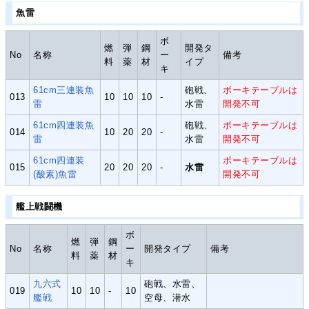
魚雷
ボ
燃
弾
鋼
開発タ
No
名称
ー
備考
料
薬
材
イプ
キ
61cm三連装魚
砲戦、
ボーキテーブルは
013
10
10
10
-
雷
水雷
開発不可
61cm四連装魚
砲戦、
ボーキテーブルは
014
10
20
20
-
雷
水雷
開発不可
61cm四連装
ボーキテーブルは
015
20
20
20
-
水雷
(酸素)魚雷
開発不可
艦上戦闘機
ボ
燃
弾
鋼
No
名称
ー
開発タイプ
備考
料
薬
材
キ
九六式
砲戦、水雷、
019
10
10
-
10
艦戦
空母、潜水