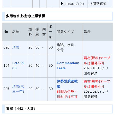
Helenaのみ？)
り開発解禁
多用途水上機/水上爆撃機
ボ
燃
弾
鋼
No
名称
ー
開発タイプ
備考
料
薬
材
キ
砲戦、水雷、
026
瑞雲
20
30
-
50
空母
鋼材(燃料)テーブ
Laté 29
Commandant
ルは開発不可
194
20
40
-
50
8B
Teste
2020/10/16より
開発解禁
伊勢
型
航空
戦
鋼材(燃料)テーブ
瑞雲(六
艦
ルは開発不可
207
20
30
-
50
三一空)
戦艦の伊勢・
2020/02/07より
日向では不可
開発解禁
電探（小型・大型）