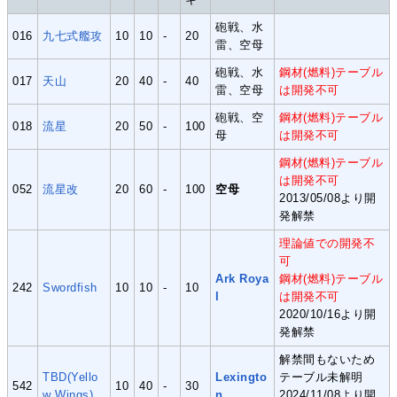
砲戦、水
016
九七式艦攻
10
10
-
20
雷、空母
砲戦、水
鋼材(燃料)テーブル
017
天山
20
40
-
40
雷、空母
は開発不可
砲戦、空
鋼材(燃料)テーブル
018
流星
20
50
-
100
母
は開発不可
鋼材(燃料)テーブル
は開発不可
052
流星改
20
60
-
100
空母
2013/05/08より開
発解禁
理論値での開発不
可
Ark Roya
鋼材(燃料)テーブル
242
Swordfish
10
10
-
10
l
は開発不可
2020/10/16より開
発解禁
解禁間もないため
TBD(Yello
Lexingto
テーブル未解明
542
10
40
-
30
w Wings)
n
2024/11/08より開