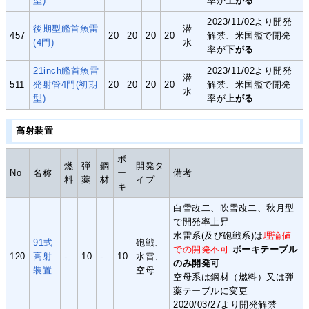
型)
率が
上がる
2023/11/02より開発
後期型艦首魚雷
潜
457
20
20
20
20
解禁、米国艦で開発
(4門)
水
率が
下がる
21inch艦首魚雷
2023/11/02より開発
潜
511
発射管4門(初期
20
20
20
20
解禁、米国艦で開発
水
型)
率が
上がる
高射装置
ボ
燃
弾
鋼
開発タ
No
名称
ー
備考
料
薬
材
イプ
キ
白雪改二、吹雪改二、秋月型
で開発率上昇
水雷系(及び砲戦系)は
理論値
91式
砲戦、
での開発不可
ボーキテーブル
120
高射
-
10
-
10
水雷、
のみ開発可
装置
空母
空母系は鋼材（燃料）又は弾
薬テーブルに変更
2020/03/27より開発解禁