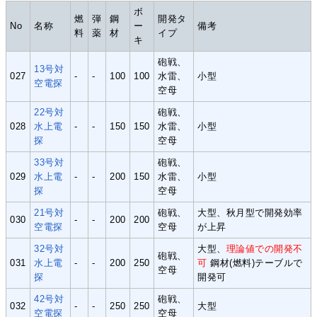
ボ
燃
弾
鋼
開発タ
No
名称
ー
備考
料
薬
材
イプ
キ
砲戦、
13号対
027
-
-
100
100
水雷、
小型
空電探
空母
22号対
砲戦、
028
水上電
-
-
150
150
水雷、
小型
探
空母
33号対
砲戦、
029
水上電
-
-
200
150
水雷、
小型
探
空母
21号対
砲戦、
大型、秋月型で開発効率
030
-
-
200
200
空電探
空母
が上昇
32号対
大型、
理論値での開発不
砲戦、
031
水上電
-
-
200
250
可
鋼材(燃料)テーブルで
空母
探
開発可
42号対
砲戦、
032
-
-
250
250
大型
空電探
空母