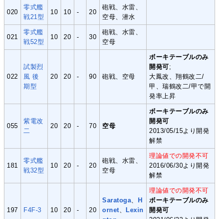
零式艦
砲戦、水雷、
020
10
10
-
20
戦21型
空母、潜水
零式艦
砲戦、水雷、
021
10
20
-
30
戦52型
空母
ボーキテーブルのみ
試製烈
開発可
;
022
風 後
20
20
-
90
砲戦、空母
大鳳改、翔鶴改二/
期型
甲、瑞鶴改二/甲で開
発率上昇
ボーキテーブルのみ
紫電改
開発可
055
20
20
-
70
空母
二
2013/05/15より開発
解禁
理論値での開発不可
零式艦
砲戦、水雷、
181
10
20
-
20
2016/06/30より開発
戦32型
空母
解禁
理論値での開発不可
Saratoga
、
H
ボーキテーブルのみ
197
F4F-3
10
20
-
20
ornet
、
Lexin
開発可