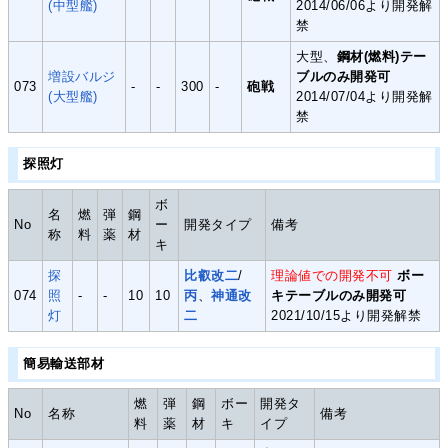
(中型艦)
2014/06/06より開発解
禁
大型、
鋼材(燃料)テー
増設バルジ
ブルのみ開発可
073
-
-
300
-
砲戦
(大型艦)
2014/07/04より開発解
禁
探照灯
ボ
名
燃
弾
鋼
No
ー
開発タイプ
備考
称
料
薬
材
キ
探
比叡改二
/
理論値での開発不可
ボー
074
照
-
-
10
10
丙
、
神通改
キテーブルのみ開発可
灯
二
2021/10/15より開発解禁
簡易輸送部材
燃
弾
鋼
ボー
開発タ
No
名称
備考
料
薬
材
キ
イプ