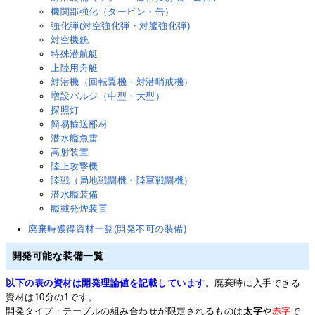
機関部強化（タービン・缶）
強化弾(対空強化弾・対艦強化弾)
対空機銃
特殊潜航艇
上陸用舟艇
対潜機（回転翼機・対潜哨戒機）
増設バルジ（中型・大型）
探照灯
簡易輸送部材
潜水艦魚雷
高射装置
陸上攻撃機
陸戦（局地戦闘機・陸軍戦闘機）
潜水艦装備
艦載発煙装置
廃棄時獲得資材一覧(開発不可の装備)
開発可能な装備一覧
以下の表の資材は開発理論値を記載しています
。廃棄時に入手できる
資材は10分の1です。
開発タイプ・テーブルの組み合わせが限定されるものは
太字
や
赤字
で