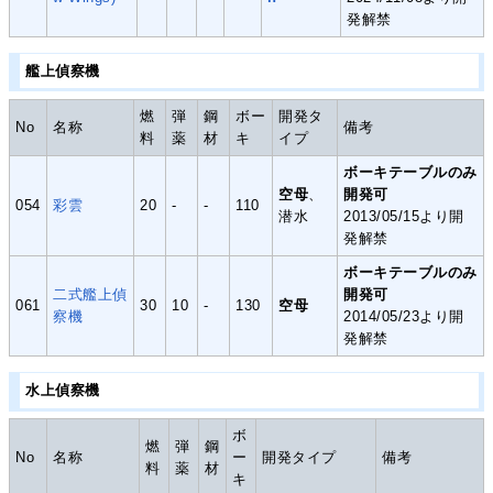
発解禁
艦上偵察機
燃
弾
鋼
ボー
開発タ
No
名称
備考
料
薬
材
キ
イプ
ボーキテーブルのみ
空母
、
開発可
054
彩雲
20
-
-
110
潜水
2013/05/15より開
発解禁
ボーキテーブルのみ
二式艦上偵
開発可
061
30
10
-
130
空母
察機
2014/05/23より開
発解禁
水上偵察機
ボ
燃
弾
鋼
No
名称
ー
開発タイプ
備考
料
薬
材
キ