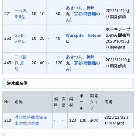
あきつ丸
、
神州
一式戦
2021/12/10よ
221
10
10
-
30
丸
、
宗谷(特務艦の
隼II型
り開発解禁
み)
ボーキテーブ
Spitfir
Warspite
、
Nelson
ルのみ開発可
250
10
20
-
40
e Mk.I
級
2020/10/16よ
り開発解禁
二式複
あきつ丸
、
神州
2021/12/10よ
445
戦 屠
20
40
-
120
丸
、
宗谷(特務艦の
り開発解禁
龍
み)
潜水艦装備
ボ
開発
燃
弾
鋼
No
名称
ー
タイ
備考
料
薬
材
キ
プ
潜水艦搭載電探＆
2023/11/02よ
210
-
-
120
130
潜水
水防式望遠鏡
り開発解禁