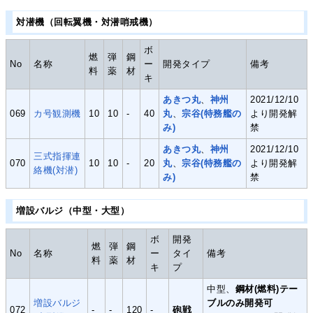
対潜機（回転翼機・対潜哨戒機）
ボ
燃
弾
鋼
No
名称
ー
開発タイプ
備考
料
薬
材
キ
あきつ丸
、
神州
2021/12/10
069
カ号観測機
10
10
-
40
丸
、
宗谷(特務艦の
より開発解
み)
禁
あきつ丸
、
神州
2021/12/10
三式指揮連
070
10
10
-
20
丸
、
宗谷(特務艦の
より開発解
絡機(対潜)
み)
禁
増設バルジ（中型・大型）
ボ
開発
燃
弾
鋼
No
名称
ー
タイ
備考
料
薬
材
キ
プ
中型、
鋼材(燃料)テー
増設バルジ
ブルのみ開発可
072
-
-
120
-
砲戦