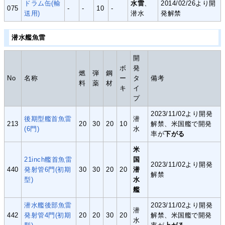
ドラム缶(輸
水雷
、
2014/02/26より開
075
-
-
10
-
送用)
潜水
発解禁
潜水艦魚雷
開
ボ
発
燃
弾
鋼
No
名称
ー
タ
備考
料
薬
材
キ
イ
プ
2023/11/02より開発
後期型艦首魚雷
潜
213
20
30
20
10
解禁、米国艦で開発
(6門)
水
率が
下がる
米
21inch艦首魚雷
国
2023/11/02より開発
440
発射管6門(初期
30
30
20
20
潜
解禁
型)
水
艦
潜水艦後部魚雷
2023/11/02より開発
潜
442
発射管4門(初期
20
20
30
20
解禁、米国艦で開発
水