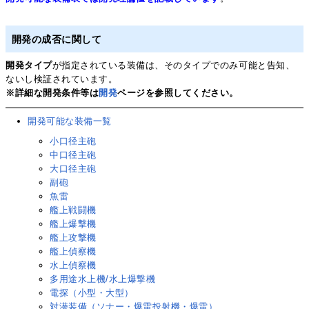
開発の成否に関して
開発タイプ
が指定されている装備は、そのタイプでのみ可能と告知、
ないし検証されています。
※詳細な開発条件等は
開発
ページを参照してください。
開発可能な装備一覧
小口径主砲
中口径主砲
大口径主砲
副砲
魚雷
艦上戦闘機
艦上爆撃機
艦上攻撃機
艦上偵察機
水上偵察機
多用途水上機/水上爆撃機
電探（小型・大型）
対潜装備（ソナー・爆雷投射機・爆雷）