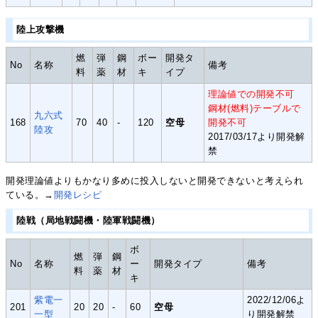
陸上攻撃機
燃
弾
鋼
ボー
開発タ
No
名称
備考
料
薬
材
キ
イプ
理論値での開発不可
鋼材(燃料)テーブルで
九六式
168
70
40
-
120
空母
開発不可
陸攻
2017/03/17より開発解
禁
開発理論値よりもかなり多めに投入しないと開発できないと考えられ
ている。→
開発レシピ
陸戦（局地戦闘機・陸軍戦闘機）
ボ
燃
弾
鋼
No
名称
ー
開発タイプ
備考
料
薬
材
キ
紫電一
2022/12/06よ
201
20
20
-
60
空母
一型
り開発解禁