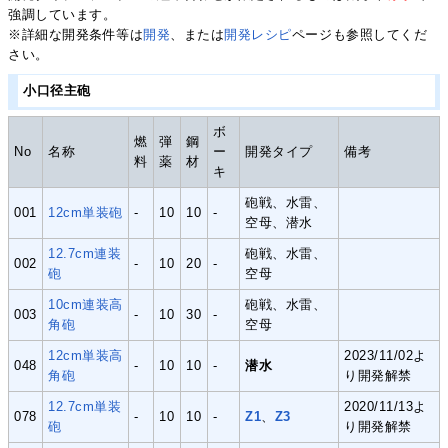
強調しています。
※詳細な開発条件等は
開発
、または
開発レシピ
ページも参照してくだ
さい。
小口径主砲
ボ
燃
弾
鋼
No
名称
ー
開発タイプ
備考
料
薬
材
キ
砲戦、水雷、
001
12cm単装砲
-
10
10
-
空母、潜水
12.7cm連装
砲戦、水雷、
002
-
10
20
-
砲
空母
10cm連装高
砲戦、水雷、
003
-
10
30
-
角砲
空母
12cm単装高
2023/11/02よ
048
-
10
10
-
潜水
角砲
り開発解禁
12.7cm単装
2020/11/13よ
078
-
10
10
-
Z1
、
Z3
砲
り開発解禁