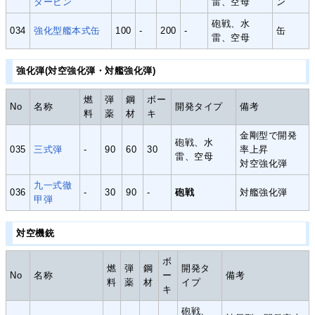
タービン
雷、空母
ン
砲戦、水
034
強化型艦本式缶
100
-
200
-
缶
雷、空母
強化弾(対空強化弾・対艦強化弾)
燃
弾
鋼
ボー
No
名称
開発タイプ
備考
料
薬
材
キ
金剛型で開発
砲戦、水
035
三式弾
-
90
60
30
率上昇
雷、空母
対空強化弾
九一式徹
036
-
30
90
-
砲戦
対艦強化弾
甲弾
対空機銃
ボ
燃
弾
鋼
開発タ
No
名称
ー
備考
料
薬
材
イプ
キ
砲戦、