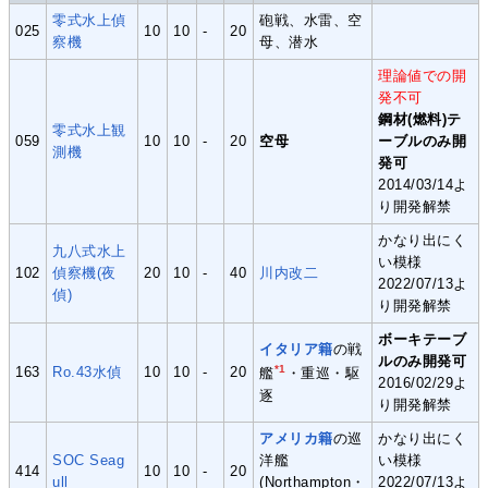
零式水上偵
砲戦、水雷、空
025
10
10
-
20
察機
母、潜水
理論値での開
発不可
鋼材(燃料)テ
零式水上観
059
10
10
-
20
空母
ーブルのみ開
測機
発可
2014/03/14よ
り開発解禁
かなり出にく
九八式水上
い模様
102
偵察機(夜
20
10
-
40
川内改二
2022/07/13よ
偵)
り開発解禁
ボーキテーブ
イタリア籍
の戦
ルのみ開発可
*1
163
Ro.43水偵
10
10
-
20
艦
・重巡・駆
2016/02/29よ
逐
り開発解禁
アメリカ籍
の巡
かなり出にく
SOC Seag
洋艦
い模様
414
10
10
-
20
ull
(Northampton・
2022/07/13よ