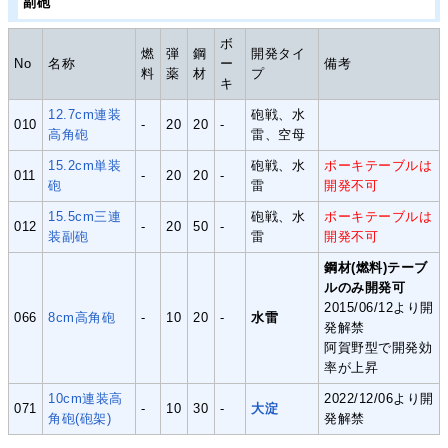
副砲
ボ
燃
弾
鋼
開発タイ
No
名称
ー
備考
料
薬
材
プ
キ
12.7cm連装
砲戦、水
010
-
20
20
-
高角砲
雷、空母
15.2cm単装
砲戦、水
ボーキテーブルは
011
-
20
20
-
砲
雷
開発不可
15.5cm三連
砲戦、水
ボーキテーブルは
012
-
20
50
-
装副砲
雷
開発不可
鋼材(燃料)テーブ
ルのみ開発可
2015/06/12より開
066
8cm高角砲
-
10
20
-
水雷
発解禁
阿賀野型で開発効
率が上昇
10cm連装高
2022/12/06より開
071
-
10
30
-
大淀
角砲(砲架)
発解禁