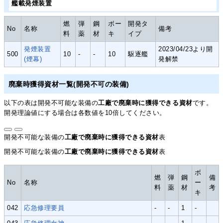
艦載発煙装置
燃
弾
鋼
ボー
開発タ
No
名称
備考
料
薬
材
キ
イプ
発煙装置
2023/04/23より開
500
10
-
-
10
駆逐艦
(煙幕)
発解禁
廃棄時獲得資材一覧(開発不可の装備)
以下の表は開発不可能な装備の
工廠で廃棄時に獲得できる資材
です。
開発理論値にする場合は各数値を10倍してください。
開発不可能な装備の
工廠で廃棄時に獲得できる資材
表
開発不可能な装備の
工廠で廃棄時に獲得できる資材
表
ボ
燃
弾
鋼
備
No
名称
ー
料
薬
材
考
キ
042
応急修理要員
-
-
1
-