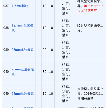
神風型で開発率上
水雷、
037
7.7mm機銃
-
10
10
-
昇。
ボーキテーブ
空母、
ルは開発不可
潜水
砲戦、
12.7mm単装機
水雷、
睦月型で開発率上
038
-
10
10
-
銃
空母、
昇。
潜水
砲戦、
水雷、
039
25mm連装機銃
-
20
10
-
空母、
潜水
砲戦、
25mm三連装機
水雷、
040
-
30
10
-
銃
空母、
潜水
砲戦、
吹雪型で開発率上
水雷、
049
25mm単装機銃
-
10
10
-
昇。2016/03/11よ
空母、
り開発解禁
潜水