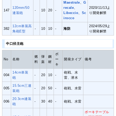
Maestrale
、
G
120mm/50
recale
、
2020/11/13よ
147
-
10
20
-
連装砲
Libeccio
、
Sc
り開発解禁
irocco
12cm単装高
2024/05/29よ
382
-
10
10
-
海防
角砲E型
り開発解禁
中口径主砲
ボ
燃
弾
鋼
No
名称
ー
開発タイプ
備考
料
薬
材
キ
14cm単装
砲戦、水
004
-
20
10
-
砲
雷、潜水
15.5cm三連
005
-
20
50
-
砲戦、水雷
装砲
20.3cm連装
006
-
30
40
-
砲戦、水雷
砲
ボーキテーブル