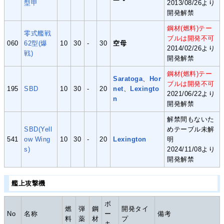
型甲
2013/08/26より
開発解禁
鋼材(燃料)テー
零式艦戦
ブルは開発不可
060
62型(爆
10
30
-
30
空母
2014/02/26より
戦)
開発解禁
鋼材(燃料)テー
Saratoga
、
Hor
ブルは開発不可
195
SBD
10
30
-
20
net
、
Lexingto
2021/06/22より
n
開発解禁
解禁間もないた
SBD(Yell
めテーブル未解
541
ow Wing
10
30
-
20
Lexington
明
s)
2024/11/08より
開発解禁
艦上攻撃機
ボ
燃
弾
鋼
開発タイ
No
名称
ー
備考
料
薬
材
プ
キ