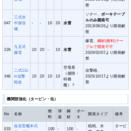
禁
ソナー、
ボーキテーブ
三式水
ルのみ開発可
047
中探信
-
-
10
20
水雷
2013/08/26より開発解
儀
禁
爆雷、
鋼材(燃料)テー
九五式
ブルで開発不可
226
10
20
-
10
水雷
爆雷
2020/02/07より開発解
禁
空母系
二式12c
迫撃砲、
（揚陸・
346
m迫撃
10
20
10
10
2025/10/17より開発解
特務
砲改
禁
艦）？
機関部強化（タービン・缶）
燃
弾
鋼
ボー
No
名称
開発タイプ
備考
料
薬
材
キ
改良型艦本式
砲戦、水
タービ
033
100
-
100
-