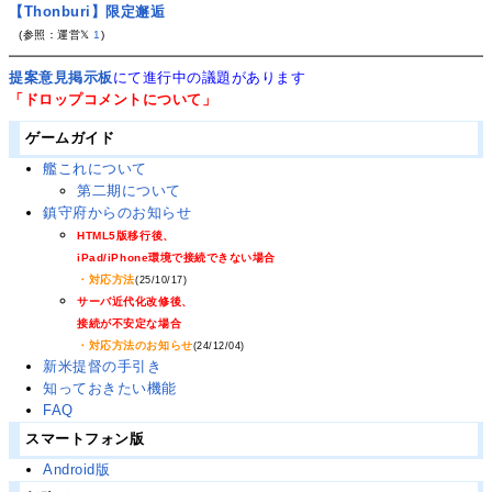
【Thonburi】限定邂逅
(参照：運営𝕏
1
)
提案意見掲示板
にて進行中の議題があります
「ドロップコメントについて」
ゲームガイド
艦これについて
第二期について
鎮守府からのお知らせ
HTML5版移行後、
iPad/iPhone環境で接続できない場合
・対応方法
(25/10/17)
サーバ近代化改修後、
接続が不安定な場合
・対応方法のお知らせ
(24/12/04)
新米提督の手引き
知っておきたい機能
FAQ
スマートフォン版
Android版