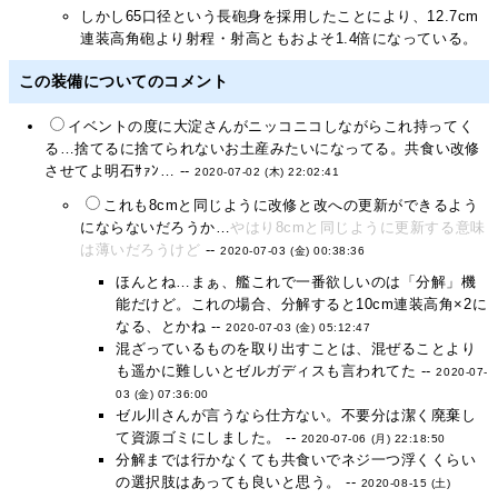
しかし65口径という長砲身を採用したことにより、12.7cm
連装高角砲より射程・射高ともおよそ1.4倍になっている。
この装備についてのコメント
イベントの度に大淀さんがニッコニコしながらこれ持ってく
る…捨てるに捨てられないお土産みたいになってる。共食い改修
させてよ明石ｻｧﾝ… --
2020-07-02 (木) 22:02:41
これも8cmと同じように改修と改への更新ができるよう
にならないだろうか…
やはり8cmと同じように更新する意味
は薄いだろうけど
--
2020-07-03 (金) 00:38:36
ほんとね…まぁ、艦これで一番欲しいのは「分解」機
能だけど。これの場合、分解すると10cm連装高角×2に
なる、とかね --
2020-07-03 (金) 05:12:47
混ざっているものを取り出すことは、混ぜることより
も遥かに難しいとゼルガディスも言われてた --
2020-07-
03 (金) 07:36:00
ゼル川さんが言うなら仕方ない。不要分は潔く廃棄し
て資源ゴミにしました。 --
2020-07-06 (月) 22:18:50
分解までは行かなくても共食いでネジ一つ浮くくらい
の選択肢はあっても良いと思う。 --
2020-08-15 (土)