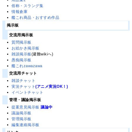
俗称・スラング集
情報倉庫
艦これ商品・おすすめ作品
掲示板
交流用掲示板
質問掲示板
お絵かき掲示板
雑談掲示板
(避難wikiへ)
愚痴掲示板
艦これzawazawa
交流用チャット
雑談チャット
実況チャット
(アニメ実況OK！)
イベントチャット
管理・議論掲示板
提案意見掲示板
議論中
議論掲示板
管理掲示板
編集連絡掲示板