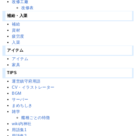
改修工廠
改修表
補給・入渠
補給
資材
疲労度
入渠
アイテム
アイテム
家具
TIPS
運営鎮守府用語
CV・イラストレーター
BGM
サーバー
まめちしき
雑学
艦種ごとの特徴
wiki内神社
用語集1
用語集2