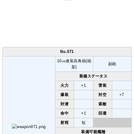
No.071
10㎝連装高角砲(砲
副砲
架)
装備ステータス
火力
+1
雷装
爆装
対空
+7
対潜
索敵
命中
+1
回避
射程
短
装備可能艦種