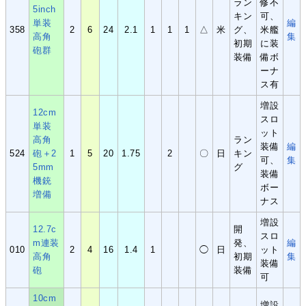
ラン
修不
5inch
キン
可、
単装
編
358
2
6
24
2.1
1
1
1
△
米
グ、
米艦
高角
集
初期
に装
砲群
装備
備ボ
ーナ
ス有
増設
12cm
スロ
単装
ット
高角
ラン
装備
編
524
砲＋2
1
5
20
1.75
2
〇
日
キン
可、
集
5mm
グ
装備
機銃
ボー
増備
ナス
増設
12.7c
開
スロ
m連装
発、
編
010
2
4
16
1.4
1
◯
日
ット
高角
初期
集
装備
砲
装備
可
10cm
増設