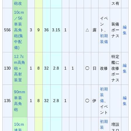
砲改
ス有
10cm
／56
イベ
単装
ン
装備
編
556
高角
3
9
36
3.15
1
△
露
ト、
ボー
集
砲(集
初期
ナス
中配
装備
備)
12.7c
特定
m高角
艦に
編
130
砲＋
1
8
32
2.8
1
1
◯
日
改修
改修
集
高射
ボー
装置
ナス
初期
90mm
装
単装
編
135
1
8
32
2.8
1
◯
伊
備
、
高角
集
イベ
砲
ント
初
期
10cm
増設
装
連装
スロ