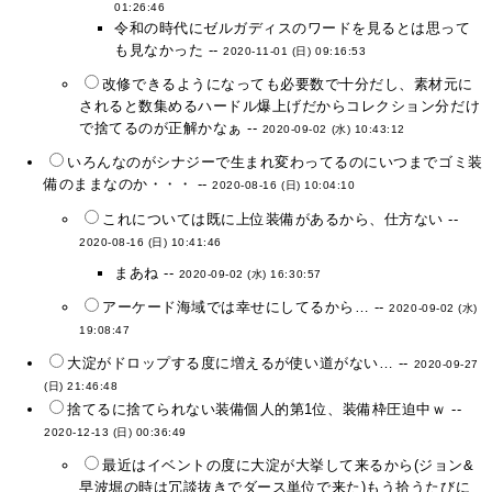
01:26:46
令和の時代にゼルガディスのワードを見るとは思って
も見なかった --
2020-11-01 (日) 09:16:53
改修できるようになっても必要数で十分だし、素材元に
されると数集めるハードル爆上げだからコレクション分だけ
で捨てるのが正解かなぁ --
2020-09-02 (水) 10:43:12
いろんなのがシナジーで生まれ変わってるのにいつまでゴミ装
備のままなのか・・・ --
2020-08-16 (日) 10:04:10
これについては既に上位装備があるから、仕方ない --
2020-08-16 (日) 10:41:46
まあね --
2020-09-02 (水) 16:30:57
アーケード海域では幸せにしてるから… --
2020-09-02 (水)
19:08:47
大淀がドロップする度に増えるが使い道がない… --
2020-09-27
(日) 21:46:48
捨てるに捨てられない装備個人的第1位、装備枠圧迫中ｗ --
2020-12-13 (日) 00:36:49
最近はイベントの度に大淀が大挙して来るから(ジョン&
早波堀の時は冗談抜きでダース単位で来た)もう拾うたびに