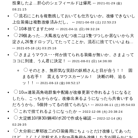
投棄したよ…肝心のシェフィールドは爆死 --
2021-01-29 (金)
08:21:15
流石にこれを複数残しておいても仕方ないか。改修できないし
上位装備は複数改修済みだし。 --
2021-04-03 (土) 22:53:23
10本捨てますたorz --
2021-04-11 (日) 09:32:24
29個あった…大鳳改ながむつ改二は1隻づつしか居ないから大
淀さん26隻ドロップしてたってことか。流石に捨てていいよね…
--
2021-05-18 (火) 03:25:16
さまようマウス･･･何か捨てられる装備が無いか、さまよって
ココに到達、うん君に決定！ --
2021-08-01 (日) 14:36:00
そのとき、無邪気な笑顔の妖精さんと目が合う！！ 固
まる右手！ 震えるマウスカーソル！ 決断の時、迫る
ッ！！ --
2021-08-13 (金) 08:52:17
10㎝連装高角砲群集中配備が改修更新で作れるようになると
したら、こっちからかな。改修出来るようになったら共食いする
だろうから、5個持ってるの捨てられない --
2022-06-11 (土) 05:54:03
これで捨てれるようになったか --
2022-12-06 (火) 20:38:24
大淀燃10/弾30/鋼40/ボ20で作成を確認 --
2022-12-14 (水)
02:29:35
大分前に摩耶改二のCI装備用にちょっとだけ改修してあった
けど、よくよく比較すると8cm高角砲を改修した方が明らかにお