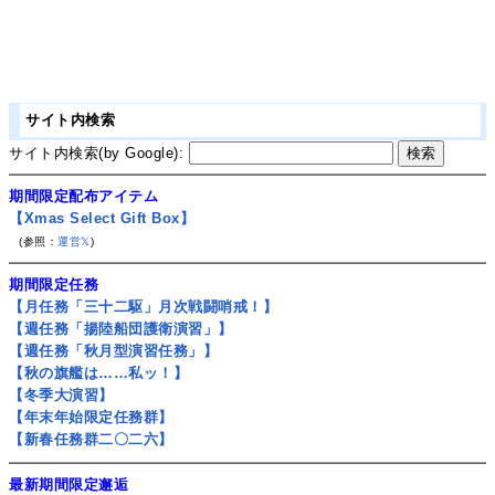
サイト内検索
サイト内検索(by Google):
期間限定配布アイテム
【Xmas Select Gift Box】
(参照：
運営𝕏
)
期間限定任務
【月任務「三十二駆」月次戦闘哨戒！】
【週任務「揚陸船団護衛演習」】
【週任務「秋月型演習任務」】
【秋の旗艦は……私ッ！】
【冬季大演習】
【年末年始限定任務群】
【新春任務群二〇二六】
最新期間限定邂逅