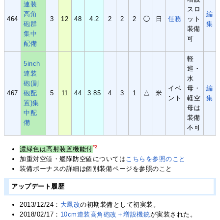
連装
スロ
高角
編
464
3
12
48
4.2
2
2
2
◯
日
任
務
ット
砲群
集
装備
集中
可
配備
軽
5inch
巡・
連装
水
砲(副
イベ
母・
編
467
砲配
5
11
44
3.85
4
3
1
△
米
ント
軽空
集
置)集
母は
中配
装備
備
不可
*2
濃緑色は高射装置機能付
加重対空値・艦隊防空値については
こちらを参照のこと
装備ボーナスの詳細は個別装備ページを参照のこと
アップデート履歴
2013/12/24：
大鳳改
の初期装備として初実装。
2018/02/17：
10cm連装高角砲改＋増設機銃
が実装された。