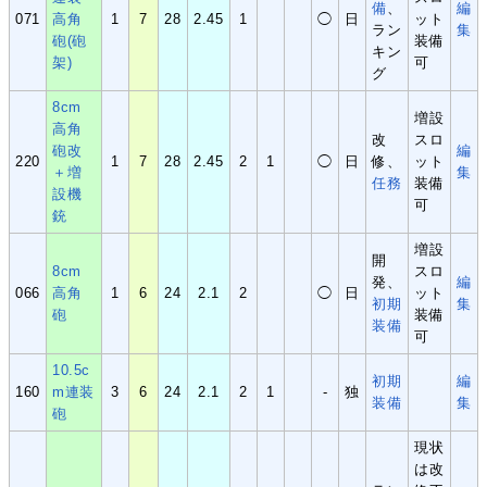
備
、
編
071
高角
1
7
28
2.45
1
◯
日
ット
ラン
集
砲(砲
装備
キン
架)
可
グ
8cm
増設
高角
改
スロ
砲改
編
220
1
7
28
2.45
2
1
◯
日
修、
ット
＋増
集
任務
装備
設機
可
銃
増設
開
8cm
スロ
発、
編
066
高角
1
6
24
2.1
2
◯
日
ット
初
期
集
砲
装備
装
備
可
10.5c
初期
編
160
m連装
3
6
24
2.1
2
1
-
独
装備
集
砲
現状
は改