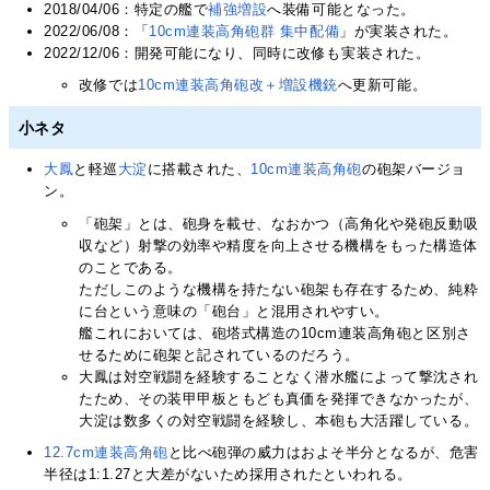
2018/04/06：特定の艦で
補強増設
へ装備可能となった。
2022/06/08：「
10cm連装高角砲群 集中配備
」が実装された。
2022/12/06：開発可能になり、同時に改修も実装された。
改修では
10cm連装高角砲改＋増設機銃
へ更新可能。
小ネタ
大鳳
と軽巡
大淀
に搭載された、
10cm連装高角砲
の砲架バージョ
ン。
「砲架」とは、砲身を載せ、なおかつ（高角化や発砲反動吸
収など）射撃の効率や精度を向上させる機構をもった構造体
のことである。
ただしこのような機構を持たない砲架も存在するため、純粋
に台という意味の「砲台」と混用されやすい。
艦これにおいては、砲塔式構造の10cm連装高角砲と区別さ
せるために砲架と記されているのだろう。
大鳳は対空戦闘を経験することなく潜水艦によって撃沈され
たため、その装甲甲板ともども真価を発揮できなかったが、
大淀は数多くの対空戦闘を経験し、本砲も大活躍している。
12.7cm連装高角砲
と比べ砲弾の威力はおよそ半分となるが、危害
半径は1:1.27と大差がないため採用されたといわれる。