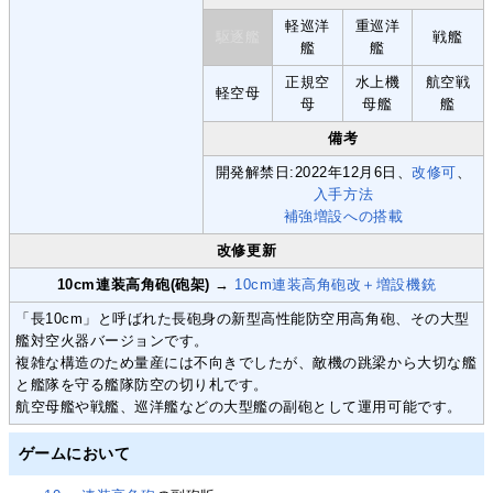
軽巡洋
重巡洋
駆逐艦
戦艦
艦
艦
正規空
水上機
航空戦
軽空母
母
母艦
艦
備考
開発解禁日:2022年12月6日、
改修可
、
入手方法
補強増設への搭載
改修更新
10cm連装高角砲(砲架)
→
10cm連装高角砲改＋増設機銃
「長10cm」と呼ばれた長砲身の新型高性能防空用高角砲、その大型
艦対空火器バージョンです。
複雑な構造のため量産には不向きでしたが、敵機の跳梁から大切な艦
と艦隊を守る艦隊防空の切り札です。
航空母艦や戦艦、巡洋艦などの大型艦の副砲として運用可能です。
ゲームにおいて