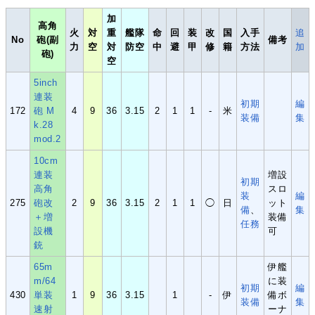
加
高角
火
対
重
艦隊
命
回
装
改
国
入手
追
No
砲(副
備考
力
空
対
防空
中
避
甲
修
籍
方法
加
砲)
空
5inch
連装
初期
編
172
砲 M
4
9
36
3.15
2
1
1
-
米
装備
集
k.28
mod.2
10cm
連装
増設
初期
高角
スロ
装
編
275
砲改
2
9
36
3.15
2
1
1
◯
日
ット
備
、
集
＋増
装備
任務
設機
可
銃
65m
伊艦
m/64
に装
初期
編
430
単装
1
9
36
3.15
1
-
伊
備ボ
装備
集
速射
ーナ