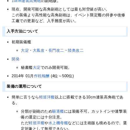
10cm連装高角砲
の副砲版。
現在、開発可能な高角副砲としては最も対空値が高い。
この装備より高性能な高角副砲は、イベント限定艦の持参や改修
工廠での更新など、入手難度が高い。
入手方法について
初期装備艦
大淀
・
大鳳改
・
長門改二
・
陸奥改二
開発
秘書艦
大淀
でのみ開発可能。
2014年 01月
作戦報酬
(4位～500位)
装備の運用について
簡単に言うなら
軽巡洋艦
以上に搭載できる10cm連装高角砲であ
る。
分類が副砲のため
駆逐艦
には装備不可。カットインや連撃装
備の選定には十分注意。
ただ
軽巡洋艦
や
水上機母艦
などには主砲版も積めるので、選
定対象として無視できない。