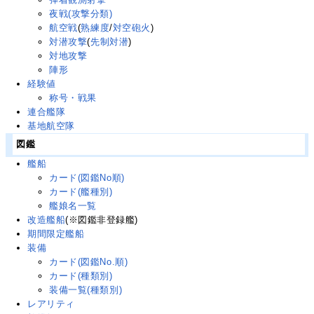
夜戦(攻撃分類)
航空戦
(
熟練度
/
対空砲火
)
対潜攻撃
(
先制対潜
)
対地攻撃
陣形
経験値
称号・戦果
連合艦隊
基地航空隊
図鑑
艦船
カード(図鑑No順)
カード(艦種別)
艦娘名一覧
改造艦船
(※図鑑非登録艦)
期間限定艦船
装備
カード(図鑑No.順)
カード(種類別)
装備一覧(種類別)
レアリティ