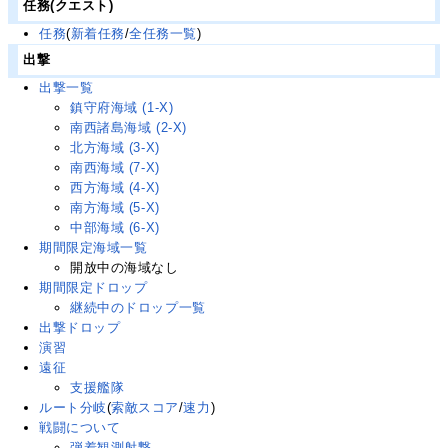
任務(クエスト)
任務
(
新着任務
/
全任務一覧
)
出撃
出撃一覧
鎮守府海域 (1-X)
南西諸島海域 (2-X)
北方海域 (3-X)
南西海域 (7-X)
西方海域 (4-X)
南方海域 (5-X)
中部海域 (6-X)
期間限定海域一覧
開放中の海域なし
期間限定ドロップ
継続中のドロップ一覧
出撃ドロップ
演習
遠征
支援艦隊
ルート分岐
(
索敵スコア
/
速力
)
戦闘について
弾着観測射撃