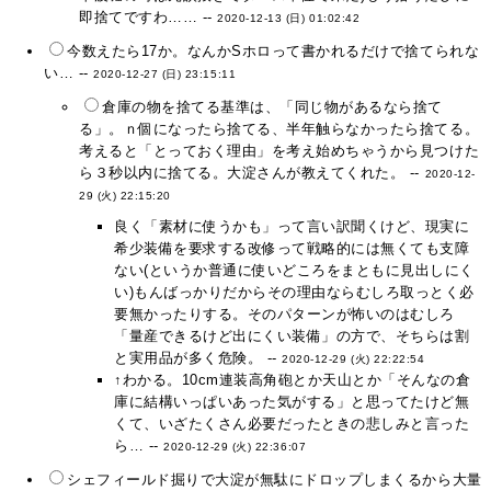
即捨てですわ…… --
2020-12-13 (日) 01:02:42
今数えたら17か。なんかSホロって書かれるだけで捨てられな
い… --
2020-12-27 (日) 23:15:11
倉庫の物を捨てる基準は、「同じ物があるなら捨て
る」。ｎ個になったら捨てる、半年触らなかったら捨てる。
考えると「とっておく理由」を考え始めちゃうから見つけた
ら３秒以内に捨てる。大淀さんが教えてくれた。 --
2020-12-
29 (火) 22:15:20
良く「素材に使うかも」って言い訳聞くけど、現実に
希少装備を要求する改修って戦略的には無くても支障
ない(というか普通に使いどころをまともに見出しにく
い)もんばっかりだからその理由ならむしろ取っとく必
要無かったりする。そのパターンが怖いのはむしろ
「量産できるけど出にくい装備」の方で、そちらは割
と実用品が多く危険。 --
2020-12-29 (火) 22:22:54
↑わかる。10cm連装高角砲とか天山とか「そんなの倉
庫に結構いっぱいあった気がする」と思ってたけど無
くて、いざたくさん必要だったときの悲しみと言った
ら… --
2020-12-29 (火) 22:36:07
シェフィールド掘りで大淀が無駄にドロップしまくるから大量