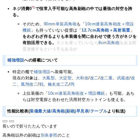
*1
ネジ消費0
で恒常入手可能な高角副砲の中では最強の対空を誇
る。
そのため、
90mm単装高角砲
も「
10cm連装高角砲改＋増設
機銃
」も持っていない提督は「
12.7cm高角砲＋高射装置
」
をわざわざ作るよりも本装備を間に合わせで使う方がネジを
有効活用できる。
ネジを使っていいなら
8cm高角砲
をある程
度改修するという手もあるが
補強増設
への搭載について
特定の艦で
補強増設
へ装備可能。
現在の対象は、
大鳳
型
、
大淀
型
、
大和改
/
改二
/
改二重
、
武蔵改
/
改
二
、
鳳翔改二
/
戦
、
榛名改二乙
/
丙
上位装備の「
10cm連装高角砲改＋増設機銃
」も可能。あち
らは対空電探と合わせた汎用対空カットインも使える。
性能比較表(
装備最大値/高角砲(副砲)早見表/テーブル
より転送)
長いので折りたたんでいます
高角砲以外の副砲は
別表参照
のこと