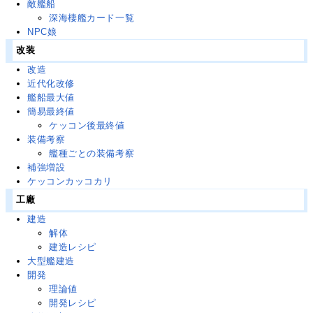
敵艦船
深海棲艦カード一覧
NPC娘
改装
改造
近代化改修
艦船最大値
簡易最終値
ケッコン後最終値
装備考察
艦種ごとの装備考察
補強増設
ケッコンカッコカリ
工廠
建造
解体
建造レシピ
大型艦建造
開発
理論値
開発レシピ