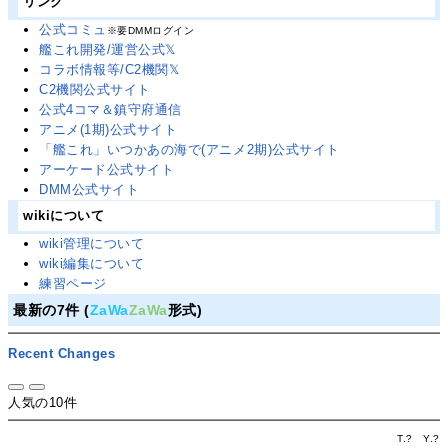
リンク
公式コミュ
※要DMMログイン
艦これ開発/運営公式𝕏
コラボ情報等/C2機関𝕏
C2機関公式サイト
公式4コマ＆鎮守府通信
アニメ(1期)公式サイト
「艦これ」いつかあの海で(アニメ2期)公式サイト
アーケード公式サイト
DMM公式サイト
wikiについて
wiki管理について
wiki編集について
練習ページ
最新の7件 (
ZaWa
ZaWa
形式)
Recent Changes
人気の10件
T.
?
Y.
?