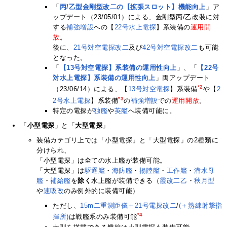
「
丙/乙型金剛型改二の【拡張スロット】機能向上
」ア
ップデート（23/05/01）による、金剛型丙/乙改装に対
する
補強増設
への【
22号
水上
電探
】系装備の
運用開
放
。
後に、
21号対空電探改二
及び
42号対空電探改二
も可能
となった。
「
【13号対空電探】系装備の運用性向上
」、「
【22号
対水上電探】系装備の運用性向上
」両アップデート
*2
（23/06/14）による、【
13号
対空
電探
】系装備
や【
2
*3
2号
水上
電探
】系装備
の
補強増設
での
運用開放
。
特定の電探が
独艦
や
英
艦
へ装備可能に。
「
小型電探
」と「
大型電探
」
装備カテゴリ上では「小型電探」と「大型電探」の2種類に
分けられ、
「小型電探」は全ての水上艦が装備可能。
「大型電探」は
駆逐艦
・
海防艦
・
揚陸艦
・
工作艦
・
潜水母
艦
・
補給艦
を
除く
水上艦が装備できる（
霞改二乙
・
秋月型
や
速吸改
のみ例外的に装備可能）
ただし、
15m二重測距儀＋21号電探改二
/
(＋熟練射撃指
*4
揮所)
は戦艦系のみ装備可能