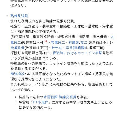
弾着観測射撃及び夜戦での連撃やカットインの発動には影響を及
ぼさない。
熟練見張員
優れた夜間視力を誇る熟練の見張り要員。
軽空母・正規空母・装甲空母・揚陸艦・工作艦・潜水艦・潜水空
母・補給艦
以外
に装備できる。
(航空巡洋艦・重雷装巡洋艦・練習巡洋艦・海防艦・潜水母艦・
大
*8
鷹改二
(改造前は不可)
・
雲鷹改二
・
神鷹改
/
改二
(改造前は不可)・
神威改母
(改造前は不可)・
神州丸
・
宗谷(特務艦)
に装備可能)
探照灯や照明弾と同様に、
夜戦時におけるカットイン攻撃
発動率
アップ効果が確認されている。
搭載艦のみへの効果で、カットイン攻撃を可能にしたうえでこれ
を搭載する必要がある。
補強増設
への搭載可能となったためカットイン構成＋見張員を無
理なく採用できるようになった。
また夜戦カットイン以外にも複数の効果を持ち、増設装備として
汎用性が高い。
特殊能力を持つ
水雷戦隊 熟練見張員
も存在。
魚雷艇「
PT小鬼群
」に対する命中率・攻撃力を上げるため
に必要な装備の一つ。