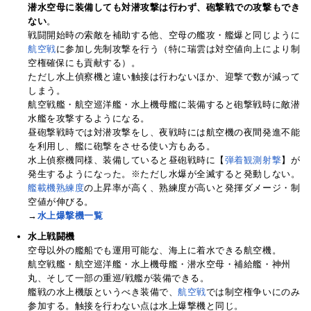
潜水空母に装備しても対潜攻撃は行わず、砲撃戦での攻撃もでき
ない
。
戦闘開始時の索敵を補助する他、空母の艦攻・艦爆と同じように
航空戦
に参加し先制攻撃を行う（特に瑞雲は対空値向上により制
空権確保にも貢献する）。
ただし水上偵察機と違い触接は行わないほか、迎撃で数が減って
しまう。
航空戦艦・航空巡洋艦・水上機母艦に装備すると砲撃戦時に敵潜
水艦を攻撃するようになる。
昼砲撃戦時では対潜攻撃をし、夜戦時には航空機の夜間発進不能
を利用し、艦に砲撃をさせる使い方もある。
水上偵察機同様、装備していると昼砲戦時に【
弾着観測射撃
】が
発生するようになった。※ただし水爆が全滅すると発動しない。
艦載機熟練度
の上昇率が高く、熟練度が高いと発揮ダメージ・制
空値が伸びる。
→
水上爆撃機一覧
水上戦闘機
空母以外の艦船でも運用可能な、海上に着水できる航空機。
航空戦艦・航空巡洋艦・水上機母艦・潜水空母・補給艦・神州
丸、そして一部の重巡/戦艦が装備できる。
艦戦の水上機版というべき装備で、
航空戦
では制空権争いにのみ
参加する。触接を行わない点は水上爆撃機と同じ。