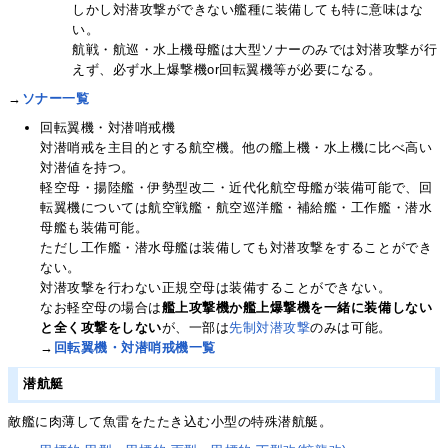
しかし対潜攻撃ができない艦種に装備しても特に意味はな
い。
航戦・航巡・水上機母艦は大型ソナーのみでは対潜攻撃が行
えず、必ず水上爆撃機or回転翼機等が必要になる。
→
ソナー一覧
回転翼機・対潜哨戒機
対潜哨戒を主目的とする航空機。他の艦上機・水上機に比べ高い
対潜値を持つ。
軽空母・揚陸艦・伊勢型改二・近代化航空母艦が装備可能で、回
転翼機については航空戦艦・航空巡洋艦・補給艦・工作艦・潜水
母艦も装備可能。
ただし工作艦・潜水母艦は装備しても対潜攻撃をすることができ
ない。
対潜攻撃を行わない正規空母は装備することができない。
なお軽空母の場合は
艦上攻撃機か艦上爆撃機を一緒に装備しない
と全く攻撃をしない
が、一部は
先制対潜攻撃
のみは可能。
→
回転翼機・対潜哨戒機一覧
潜航艇
敵艦に肉薄して魚雷をたたき込む小型の特殊潜航艇。