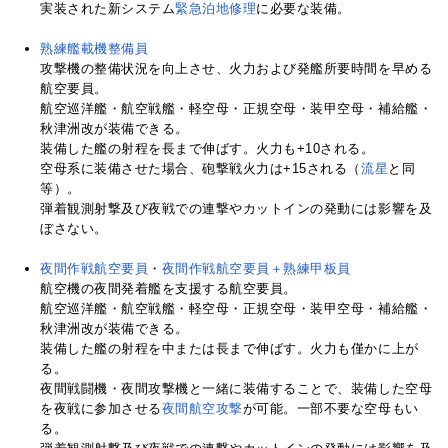
実装された新システム
緊急泊地修理
に必要な装備。
熟練艦載機整備員
攻撃機の整備状況を向上させ、火力および発艦所要時間を早める
航空要員。
航空巡洋艦・航空戦艦・軽空母・正規空母・装甲空母・補給艦・
秋津洲改が装備できる。
装備した艦の射程を長まで伸ばす。火力も+10される。
空母系に装備させた場合、砲撃戦火力は+15される（
流星
と同
等）。
弾着観測射撃及び夜戦での連撃やカットインの発動には影響を及
ぼさない。
夜間作戦航空要員
・
夜間作戦航空要員＋熟練甲板員
航空機の夜間発着艦を支援する航空要員。
航空巡洋艦・航空戦艦・軽空母・正規空母・装甲空母・補給艦・
秋津洲改が装備できる。
装備した艦の射程を中または長まで伸ばす。火力も僅かに上が
る。
夜間戦闘機・夜間攻撃機と一緒に装備することで、装備した空母
を夜戦に参加させる
夜間航空攻撃
が可能。一部不要な空母もい
る。