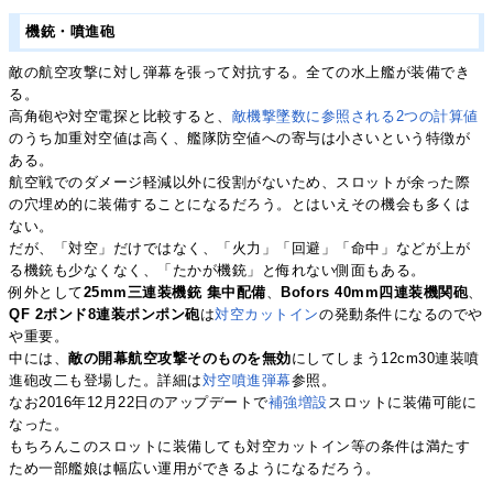
機銃・噴進砲
敵の航空攻撃に対し弾幕を張って対抗する。全ての水上艦が装備でき
る。
高角砲や対空電探と比較すると、
敵機撃墜数に参照される2つの計算値
のうち加重対空値は高く、艦隊防空値への寄与は小さいという特徴が
ある。
航空戦でのダメージ軽減以外に役割がないため、スロットが余った際
の穴埋め的に装備することになるだろう。とはいえその機会も多くは
ない。
だが、「対空」だけではなく、「火力」「回避」「命中」などが上が
る機銃も少なくなく、「たかが機銃」と侮れない側面もある。
例外として
25mm三連装機銃 集中配備
、
Bofors 40mm四連装機関砲
、
QF 2ポンド8連装ポンポン砲
は
対空カットイン
の発動条件になるのでや
や重要。
中には、
敵の開幕航空攻撃そのものを無効
にしてしまう12cm30連装噴
進砲改二も登場した。詳細は
対空噴進弾幕
参照。
なお2016年12月22日のアップデートで
補強増設
スロットに装備可能に
なった。
もちろんこのスロットに装備しても対空カットイン等の条件は満たす
ため一部艦娘は幅広い運用ができるようになるだろう。