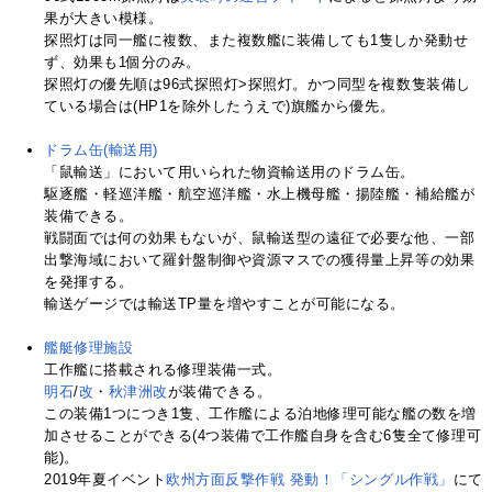
果が大きい模様。
探照灯は同一艦に複数、また複数艦に装備しても1隻しか発動せ
ず、効果も1個分のみ。
探照灯の優先順は96式探照灯>探照灯。かつ同型を複数隻装備し
ている場合は(HP1を除外したうえで)旗艦から優先。
ドラム缶(輸送用)
「鼠輸送」において用いられた物資輸送用のドラム缶。
駆逐艦・軽巡洋艦・航空巡洋艦・水上機母艦・揚陸艦・補給艦が
装備できる。
戦闘面では何の効果もないが、鼠輸送型の遠征で必要な他、一部
出撃海域において羅針盤制御や資源マスでの獲得量上昇等の効果
を発揮する。
輸送ゲージでは輸送TP量を増やすことが可能になる。
艦艇修理施設
工作艦に搭載される修理装備一式。
明石
/
改
・
秋津洲改
が装備できる。
この装備1つにつき1隻、工作艦による泊地修理可能な艦の数を増
加させることができる(4つ装備で工作艦自身を含む6隻全て修理可
能)。
2019年夏イベント
欧州方面反撃作戦 発動！「シングル作戦」
にて