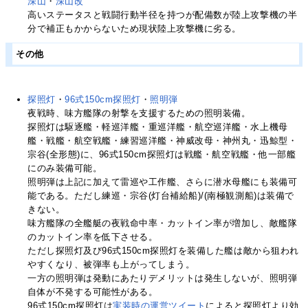
深山
・
深山改
高いステータスと戦闘行動半径を持つが配備数が陸上攻撃機の半
分で補正もかからないため現状陸上攻撃機に劣る。
その他
探照灯
・
96式150cm探照灯
・
照明弾
夜戦時、味方艦隊の射撃を支援するための照明装備。
探照灯は駆逐艦・軽巡洋艦・重巡洋艦・航空巡洋艦・水上機母
艦・戦艦・航空戦艦・練習巡洋艦・神威改母・神州丸・迅鯨型・
宗谷(全形態)に、96式150cm探照灯は戦艦・航空戦艦・他一部艦
にのみ装備可能。
照明弾は上記に加えて雷巡や工作艦、さらに潜水母艦にも装備可
能である。ただし練巡・宗谷(灯台補給船)/(南極観測船)は装備で
きない。
味方艦隊の全艦艇の夜戦命中率・カットイン率が増加し、敵艦隊
のカットイン率を低下させる。
ただし探照灯及び96式150cm探照灯を装備した艦は敵から狙われ
やすくなり、被弾率も上がってしまう。
一方の照明弾は発動にあたりデメリットは発生しないが、照明弾
自体が不発する可能性がある。
96式150cm探照灯は
実装時の運営ツイート
によると探照灯より効