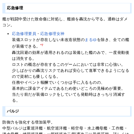
応急修理
艦が戦闘中受けた致命傷に対処し、艦娘を轟沈から守る。通称はダメ
コン。
応急修理要員
・
応急修理女神
装備スロットが存在しない未改造状態の
まるゆ
を除き、全ての艦
*7
が装備できる。
轟沈回避の効果が適用されるのは装備した艦のみで、一度発動後
は消失する。
ロストの概念が存在するこのゲームにおいては非常に心強い。
少しばかりの轟沈リスクであれば安心して進軍できるようになる
ので資材にも優しくなる。
任務やイベント報酬でいくつかは手に入るものの、
基本的に課金アイテムであるため使いどころの見極めが重要。
当たり前だが装備ロックをしていても発動時はきっちり消滅す
る。
バルジ
防御力を強化する増加装甲。
中型バルジは重巡洋艦・航空巡洋艦・軽空母・水上機母艦・工作艦・