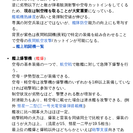
逆に劣勢以下だと敵が弾着観測射撃や空母カットインをしてくる
ため、
現在は制空権を取ることが大変重要
になっている。
艦載機熟練度
が高いと発揮制空値が伸びる。
専属の対空兵装ほどではないが、
艦隊防空
能力の向上にも寄与す
る。
背景が紫色は夜間戦闘機(夜戦)で特定の装備を組み合わせること
で空母の
夜間航空攻撃
/カットインが可能になる。
→
艦上戦闘機一覧
艦上爆撃機
（
艦爆
）
空母の基本装備の一つで、
航空戦
で敵艦に対して急降下爆撃を行
う。
空母・伊勢型改二が装備できる。
空母・軽空母は攻撃機か爆撃機のいずれかを1枠以上装備していな
ければ砲撃戦に参加できない。
制空状況が劣勢なほど、撃墜される数が増加する。
対潜能力もあり、軽空母に載せた場合は潜水艦を攻撃できる。(例
外
彗星一二型(三一号光電管爆弾搭載機)
)
艦攻に比べ開幕火力はほぼ一定。
砲撃戦時の火力は、爆装と雷装を同値同士で比較すると、爆装の
ほうが火力は上。（流星が15、彗星一二甲が19.5相当）
最上位の艦爆と爆戦以外はどちらかといえば
砲撃支援
向きであ