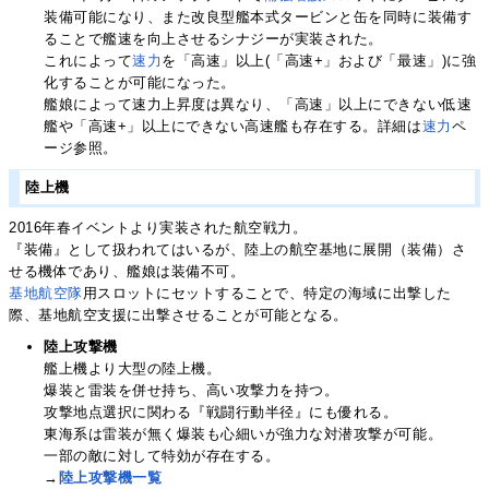
装備可能になり、また改良型艦本式タービンと缶を同時に装備す
ることで艦速を向上させるシナジーが実装された。
これによって
速力
を「高速」以上(「高速+」および「最速」)に強
化することが可能になった。
艦娘によって速力上昇度は異なり、「高速」以上にできない低速
艦や「高速+」以上にできない高速艦も存在する。詳細は
速力
ペ
ージ参照。
陸上機
2016年春イベントより実装された航空戦力。
『装備』として扱われてはいるが、陸上の航空基地に展開（装備）さ
せる機体であり、艦娘は装備不可。
基地航空隊
用スロットにセットすることで、特定の海域に出撃した
際、基地航空支援に出撃させることが可能となる。
陸上攻撃機
艦上機より大型の陸上機。
爆装と雷装を併せ持ち、高い攻撃力を持つ。
攻撃地点選択に関わる『戦闘行動半径』にも優れる。
東海系は雷装が無く爆装も心細いが強力な対潜攻撃が可能。
一部の敵に対して特効が存在する。
→
陸上攻撃機一覧