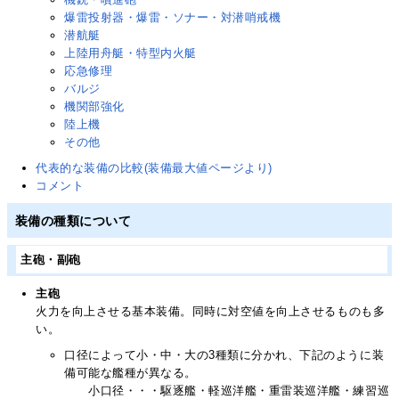
爆雷投射器・爆雷・ソナー・対潜哨戒機
潜航艇
上陸用舟艇・特型内火艇
応急修理
バルジ
機関部強化
陸上機
その他
代表的な装備の比較(装備最大値ページより)
コメント
装備の種類について
主砲・副砲
主砲
火力を向上させる基本装備。同時に対空値を向上させるものも多
い。
口径によって小・中・大の3種類に分かれ、下記のように装
備可能な艦種が異なる。
小口径・・・駆逐艦・軽巡洋艦・重雷装巡洋艦・練習巡