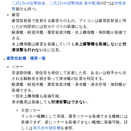
二式12cm迫撃砲改
、
二式12cm迫撃砲改 集中配備
の2つは
対地攻
撃
能力も持つ。
爆雷
爆雷投射器で投射する爆雷そのもの。アイコンは爆雷投射器と同
じだが内部的には別カテゴリの装備になる。
駆逐艦・軽巡洋艦・重雷装巡洋艦・水上機母艦・海防艦が装備で
きる。
水上機母艦は爆雷を装備していても
水上爆撃機を装備しないと対
潜攻撃を行わない
点に注意。
→
爆雷投射機・爆雷一覧
ソナー
音波探信儀。探信音を発信して反射した音、あるいは相手から出
される駆動音を聴き取って潜水艦の位置を特定する。
駆逐艦・軽巡洋艦・重雷装巡洋艦・潜水艦・潜水空母・海防艦が
装備できる。
一部水上機母艦も装備可能。
潜水艦系は装備しても
対潜攻撃はできない
。
大型ソナー
ランカー報酬として登場。通常ソナーを装備できる艦種には
装備できず、逆にソナーを装備できない艦種に装備可能。詳
しくは
零式水中聴音機
を参照。