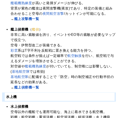
艦載機熟練度
が高いと発揮ダメージが伸びる。
背景が紫色の艦攻は夜間攻撃機(夜攻)であり、特定の装備と組み
合わせること空母の
夜間航空攻撃
/カットインが可能になる。
→
艦上攻撃機一覧
艦上偵察機
（
艦偵
）
非常に高い索敵値を誇り、イベントやEO等の索敵が必要なマップ
で役立つ。
空母・伊勢型改二が装備できる。
彩雲
系はT字不利を反航戦に置き換える能力を持つ。
航空戦では条件が揃えば一定確率で
航空触接
を行い、航空戦で与
えるダメージを増加させることができる。
対空値や
艦載機熟練度
が付いていても、制空権には影響しない。
(
基地航空隊
では有効)
基地航空隊
に配備することで「防空」時の制空補正や行動半径の
延長などの効果がある。
→
艦上偵察機一覧
水上機
水上偵察機
空母以外の艦船でも運用可能な、海上に着水できる航空機。
戦艦・航空戦艦・重巡洋艦・航空巡洋艦・軽巡洋艦・水上機母