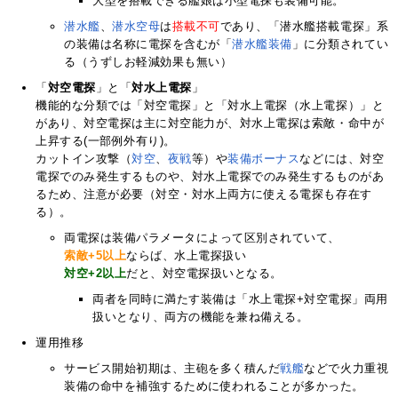
大型を搭載できる艦娘は小型電探も装備可能。
潜水艦
、
潜水空母
は
搭載不可
であり、「潜水艦搭載電探」系
の装備は名称に電探を含むが「
潜水艦装備
」に分類されてい
る（うずしお軽減効果も無い）
「
対空電探
」と「
対水上電探
」
機能的な分類では「対空電探」と「対水上電探（水上電探）」と
があり、対空電探は主に対空能力が、対水上電探は索敵・命中が
上昇する(一部例外有り)。
カットイン攻撃（
対空
、
夜戦
等）や
装備ボーナス
などには、対空
電探でのみ発生するものや、対水上電探でのみ発生するものがあ
るため、注意が必要（対空・対水上両方に使える電探も存在す
る）。
両電探は装備パラメータによって区別されていて、
索敵+5以上
ならば、水上電探扱い
対空+2以上
だと、対空電探扱いとなる。
両者を同時に満たす装備は「水上電探+対空電探」両用
扱いとなり、両方の機能を兼ね備える。
運用推移
サービス開始初期は、主砲を多く積んだ
戦艦
などで火力重視
装備の命中を補強するために使われることが多かった。