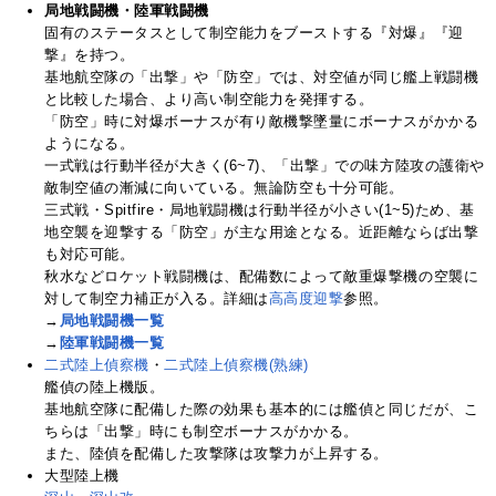
局地戦闘機・陸軍戦闘機
固有のステータスとして制空能力をブーストする『対爆』『迎
撃』を持つ。
基地航空隊の「出撃」や「防空」では、対空値が同じ艦上戦闘機
と比較した場合、より高い制空能力を発揮する。
「防空」時に対爆ボーナスが有り敵機撃墜量にボーナスがかかる
ようになる。
一式戦は行動半径が大きく(6~7)、「出撃」での味方陸攻の護衛や
敵制空値の漸減に向いている。無論防空も十分可能。
三式戦・Spitfire・局地戦闘機は行動半径が小さい(1~5)ため、基
地空襲を迎撃する「防空」が主な用途となる。近距離ならば出撃
も対応可能。
秋水などロケット戦闘機は、配備数によって敵重爆撃機の空襲に
対して制空力補正が入る。詳細は
高高度迎撃
参照。
→
局地戦闘機一覧
→
陸軍戦闘機一覧
二式陸上偵察機
・
二式陸上偵察機(熟練)
艦偵の陸上機版。
基地航空隊に配備した際の効果も基本的には艦偵と同じだが、こ
ちらは「出撃」時にも制空ボーナスがかかる。
また、陸偵を配備した攻撃隊は攻撃力が上昇する。
大型陸上機