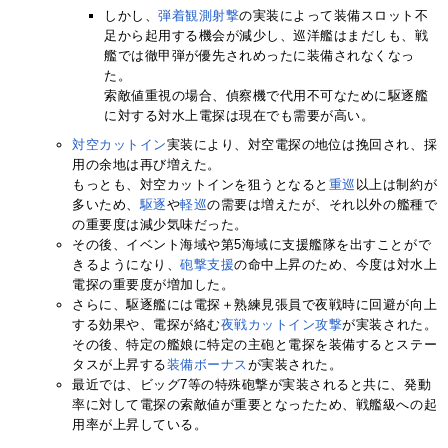
しかし、
弾着観測射撃
の実装によって装備スロット不
足から起用する機会が減少し、巡洋艦はまだしも、戦
艦では徹甲弾が優先されめったに装備されなくなっ
た。
索敵値重視の場合、偵察機で代用不可なために駆逐艦
に対する対水上電探は現在でも需要が高い。
対空カットイン
実装により、対空電探の地位は挽回され、採
用の余地は再び増えた。
もっとも、対空カットインを狙うとなると
重巡
以上は制約が
多いため、
駆逐
や
軽巡
の需要は増えたが、それ以外の艦種で
の重要度は減少気味だった。
その後、イベント海域や第5海域に支援艦隊を出すことがで
きるようになり、
砲撃支援
の命中上昇のため、今度は対水上
電探の重要度が増加した。
さらに、駆逐艦には電探＋熟練見張員で夜戦時に回避が向上
する効果や、電探が絡む
夜戦カットイン攻撃
が実装された。
その後、特定の艦娘に特定の主砲と電探を装備するとステー
タスが上昇する
装備ボーナス
が実装された。
最近では、ビッグ7等の特殊砲撃が実装されると共に、発動
率に対して電探の索敵値が重要となったため、戦艦級への起
用率が上昇している。