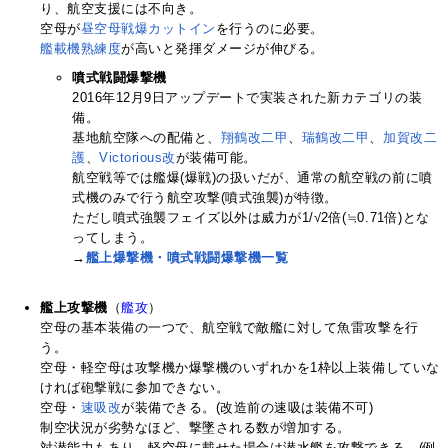
り、航空支援には不向き。
空母が
昼空母戦爆カットイン
を行うのに必要。
艦載機熟練度
が高いと発揮ダメージが伸びる。
噴式戦闘爆撃機
2016年12月9日アップデートで実装された新カテゴリの装
備。
基地航空隊への配備と、
翔鶴改二甲
、
瑞鶴改二甲
、
加賀改二
護
、
Victorious改
が装備可能。
航空戦等では艦爆(爆戦)の扱いだが、通常の航空戦の前に噴
式機のみで行う航空攻撃(噴式強襲)が特徴。
ただし噴式強襲フェイズ以外は威力が1/√2倍(≒0.71倍)とな
ってしまう。
→
艦上爆撃機・噴式戦闘爆撃機一覧
艦上攻撃機
（
艦攻
）
空母の基本装備の一つで、航空戦で敵艦に対して魚雷攻撃を行
う。
空母・軽空母は攻撃機か爆撃機のいずれかを1枠以上装備していな
ければ砲撃戦に参加できない。
空母・
速吸改
が装備できる。(改造前の速吸は装備不可)
制空状況が劣勢なほど、撃墜される数が増加する。
対潜能力もあり、軽空母に載せた場合は潜水艦を攻撃できる。(例