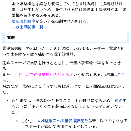
水上爆撃機とは異なり装備していても昼砲戦時に【弾着観測射
撃】は発生しないため、発生させるには別途水上偵察機や水上爆
撃機を装備する必要がある。
艦載機熟練度
が高いと発揮制空値が伸びる。
→
水上戦闘機一覧
電探
電波探信儀（でんぱたんしんぎ）の略、いわゆるレーダー。電波を使
って遠距離から敵を捕捉する電子戦機器。
開幕フェーズで索敵を行うとともに、自艦の攻撃命中率を向上させ
る。
また、
うずしおでの資材損耗を抑える
という効果もある。詳細は
こち
ら
。
余談だが、電探による「うずしお軽減」はサービス開始直後はなかっ
た。
近年までは、他の装備と必要スロットが排他になるため、
後述
す
るように「使いたくても装備出来ない」という状況が続いてい
た。
しかし、
大和型改二への補強増設開放
以来、以下のようなア
ップデートが続いて実用性が上昇している。