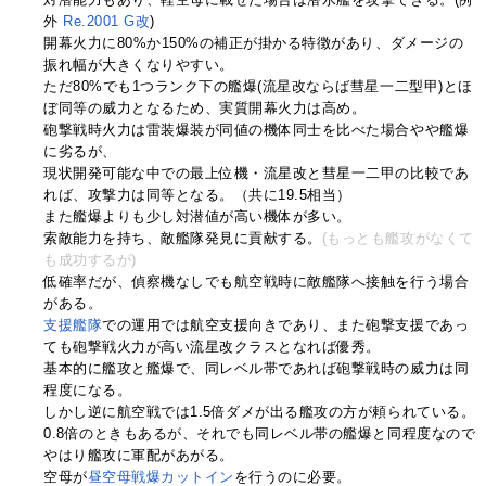
外
Re.2001 G改
)
開幕火力に80%か150%の補正が掛かる特徴があり、ダメージの
振れ幅が大きくなりやすい。
ただ80%でも1つランク下の艦爆(流星改ならば彗星一二型甲)とほ
ぼ同等の威力となるため、実質開幕火力は高め。
砲撃戦時火力は雷装爆装が同値の機体同士を比べた場合やや艦爆
に劣るが、
現状開発可能な中での最上位機・流星改と彗星一二甲の比較であ
れば、攻撃力は同等となる。（共に19.5相当）
また艦爆よりも少し対潜値が高い機体が多い。
索敵能力を持ち、敵艦隊発見に貢献する。
(もっとも艦攻がなくて
も成功するが)
低確率だが、偵察機なしでも航空戦時に敵艦隊へ接触を行う場合
がある。
支援艦隊
での運用では航空支援向きであり、また砲撃支援であっ
ても砲撃戦火力が高い流星改クラスとなれば優秀。
基本的に艦攻と艦爆で、同レベル帯であれば砲撃戦時の威力は同
程度になる。
しかし逆に航空戦では1.5倍ダメが出る艦攻の方が頼られている。
0.8倍のときもあるが、それでも同レベル帯の艦爆と同程度なので
やはり艦攻に軍配があがる。
空母が
昼空母戦爆カットイン
を行うのに必要。