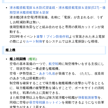
潜水艦搭載電探＆水防式望遠鏡
・
潜水艦搭載電探＆逆探(E27)
・
後
期型潜水艦搭載電探＆逆探
潜水艦(潜水空母)専用装備。名称に「電探」が含まれるが、うず
しお軽減効果は無い。
後期型艦首魚雷などと組み合わせると専用の夜戦カットインが発
動する。
2019年冬イベント
邀撃！ブイン防衛作戦
より実装された水上電探
の数により
ルート制御
するシステムでは水上電探扱いな模様。
艦上機
艦上戦闘機
（
艦戦
）
空母の基本装備の一つで、
航空戦
時に制空権争いをする主役にし
て、現状空母に一番必要な艦載機。
空母・伊勢型改二・
あきつ丸改
が装備できる。（ただし、改造前
のあきつ丸は搭載数が0）
制空権を確保することで味方艦を敵艦載機の攻撃から守るととも
に、味方艦載機の被撃墜数を減らすことで、ボーキサイトの消耗
を抑え、戦果の向上に貢献できる。
また航空優勢以上を取れば味方巡洋艦や戦艦が
弾着観測射撃
を、
同様に空母が
昼空母戦爆カットイン
を発動できるようになり自軍
攻撃力が大きく上昇する。