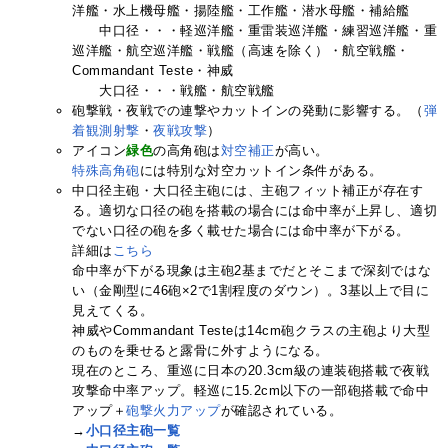
洋艦・水上機母艦・揚陸艦・工作艦・潜水母艦・補給艦
中口径・・・軽巡洋艦・重雷装巡洋艦・練習巡洋艦・重
巡洋艦・航空巡洋艦・戦艦（高速を除く）・航空戦艦・
Commandant Teste・神威
大口径・・・戦艦・航空戦艦
砲撃戦・夜戦での連撃やカットインの発動に影響する。（
弾
着観測射撃
・
夜戦攻撃
）
アイコン
緑色
の高角砲は
対空補正
が高い。
特殊高角砲
には特別な対空カットイン条件がある。
中口径主砲・大口径主砲には、主砲フィット補正が存在す
る。適切な口径の砲を搭載の場合には命中率が上昇し、適切
でない口径の砲を多く載せた場合には命中率が下がる。
詳細は
こちら
命中率が下がる現象は主砲2基までだとそこまで深刻ではな
い（金剛型に46砲×2で1割程度のダウン）。3基以上で目に
見えてくる。
神威やCommandant Testeは14cm砲クラスの主砲より大型
のものを乗せると露骨に外すようになる。
現在のところ、重巡に日本の20.3cm級の連装砲搭載で夜戦
攻撃命中率アップ。軽巡に15.2cm以下の一部砲搭載で命中
アップ＋
砲撃火力アップ
が確認されている。
→
小口径主砲一覧