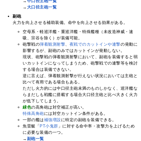
→
中口径主砲一覧
→
大口径主砲一覧
副砲
火力を向上させる補助装備。命中を向上させる効果がある。
空母系・軽巡洋艦・重巡洋艦・特殊艦種（未改造神威・速
吸、宗谷を除く）が装備可能。
砲撃戦の
弾着観測射撃
、
夜戦でのカットインや連撃
の発動に
影響するが、副砲のみではカットインが発動しない。
現状、砲撃戦の弾着観測射撃において、副砲を装備すると弱
いカットインになってしまうため、砲撃戦での連撃等を検討
する場合は装備できない。
逆に言えば、弾着観測射撃が行えない状況においては主砲と
比べて有用である場合もある。
ただし火力的には中口径主砲未満のものしかなく、巡洋艦な
らまだしも戦艦に搭載する場合大口径主砲と比べ大きく火力
が低下してしまう。
緑色
の高角砲は対空補正が高い。
特殊高角砲
には対空カットイン条件がある。
一部の艦は
補強増設
に特定の副砲を装備できる。
魚雷艇「
PT小鬼群
」に対する命中率・攻撃力を上げるため
に必要な装備の一つ。
→
副砲一覧