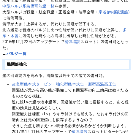
潜水母艦・練習巡洋艦・一部軽巡改二/駆逐改二に装備可能。詳しくは
中型バルジ系装備可能艦一覧
を参照。
大型バルジは戦艦・航空戦艦・正規空母・装甲空母・
宗谷(南極観測船)
に装備可能。
装甲が大きく上昇するが、代わりに回避が低下する。
北方迷彩は普通のバルジに比べ性能が低い代わりに回避が上昇し、
多
摩
・
木曾
に装備した時や北方海域に出撃した時に性能が上がる。
2016年12月22日のアップデートで
補強増設
スロットに装備可能となっ
た。
→
バルジ一覧
機関部強化
艦の回避能力を高める。海防艦以外全ての艦で装備可能。
改良型艦本式タービン
・
強化型艦本式缶
・
新型高温高圧缶
回避値が元から高い艦が装備しても回避率の向上効果は微々たる
ものとなる模様。
逆に低Lvの艦や潜水艦等、回避値が低い艦に搭載すると、ある程
度の効果は見込めるらしい。
回避能力は練度（Lv）やキラ付けでも補える。なおキラ付けの回
避向上は元の回避値にも依存するようなので、
そうした点も踏まえつつ載せる必要があるかどうか判断しよう。
2017年1月11日のアップデートで
補強増設
スロットにタービンが