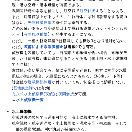
艦・潜水空母・潜水母艦が装備できる。
戦闘開始時の索敵を補助し、航空戦で
航空触接
することもある。
また、対潜値は上がるものの、これ自体には対潜攻撃をする能力
はない。
先制対潜攻撃
の条件には寄与する。
この装備があると航空優勢以上で昼戦版連撃／カットインとも言
える【
弾着観測射撃
】が発生するようになる。
*1
ただし、一部の軽巡洋艦
は搭載しても機数0となり意味がない。
ただし
装備による索敵値補正
は搭載0でも有効
。
偵察機を装備していても、自艦隊の索敵値が低い場合、索敵が失
敗したり偵察機が未帰還になることがある（艦上機・水上爆撃機
でも同様）。
索敵値が高い場合でも、敵に空母系が存在し、味方に空母or水爆
系統が0隻の場合、未帰還になるときもある。(3-5南ルート等)
対空値や
艦載機熟練度
が付いていても、制空権には影響しない。
(
基地航空隊
では有効)
九八式水上偵察機(夜偵)
は
夜間触接
が可能。
→
水上偵察機一覧
水上爆撃機
空母以外の艦船でも運用可能な、海上に着水できる航空機。
航空戦艦・航空巡洋艦・水上機母艦・潜水空母・補給艦、そして
一部の重巡/戦艦、神州丸改が装備できる。