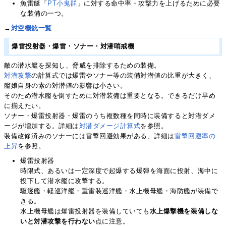
魚雷艇「
PT小鬼群
」に対する命中率・攻撃力を上げるために必要
な装備の一つ。
→
対空機銃一覧
爆雷投射器・爆雷・ソナー・対潜哨戒機
敵の潜水艦を探知し、脅威を排除するための装備。
対潜攻撃
の計算式では爆雷やソナー等の装備対潜値の比重が大きく、
艦娘自身の素の対潜値の影響は小さい。
そのため潜水艦を倒すために対潜装備は重要となる。できるだけ早め
に揃えたい。
ソナー・爆雷投射器・爆雷のうち複数種を同時に装備すると対潜ダメ
ージが増加する。詳細は
対潜ダメージ計算式
を参照。
装備改修済みのソナーには雷撃回避効果がある、詳細は
雷撃回避率の
上昇
を参照。
爆雷投射器
時限式、あるいは一定深度で起爆する爆弾を海面に投射、海中に
投下して潜水艦に攻撃する。
駆逐艦・軽巡洋艦・重雷装巡洋艦・水上機母艦・海防艦が装備で
きる。
水上機母艦は爆雷投射器を装備していても
水上爆撃機を装備しな
いと対潜攻撃を行わない
点に注意。