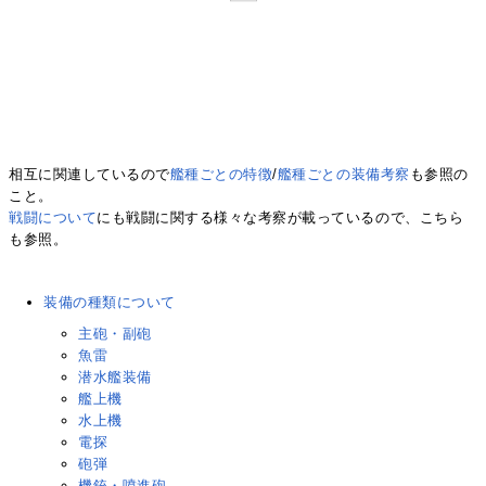
相互に関連しているので
艦種ごとの特徴
/
艦種ごとの装備考察
も参照の
こと。
戦闘について
にも戦闘に関する様々な考察が載っているので、こちら
も参照。
装備の種類について
主砲・副砲
魚雷
潜水艦装備
艦上機
水上機
電探
砲弾
機銃・噴進砲