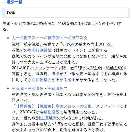
→
電探一覧
砲弾
主砲・副砲で撃ち出す砲弾に、特殊な効果を付加したものを利用す
る。
九一式徹甲弾
・
一式徹甲弾
・
一式徹甲弾改
*5
戦艦・航空戦艦が装備でき
、砲弾の威力を向上させる。
昼戦での
弾着観測射撃
（徹甲カットイン）に影響する。
夜戦でのカットインや連撃の発動には影響しないので、連撃を維
持しつつ火力を上げることが出来る。
2014/10月のアップデート以降、徹甲弾と大型主砲（戦艦主砲)を
装備すると、昼戦時、装甲が固い敵や陸上基地系（北方棲姫）等
に対して
さらに攻撃力が上がる補正
がかかるようになった。
三式弾
・
三式弾改
・
三式弾改二
重巡洋艦・航空巡洋艦・戦艦・航空戦艦が装備でき、対空値を上
昇させる。
「
【重巡級】【戦艦級】増設スロットの拡張
」アップデートによ
り、23/07/07から
補強増設
に装備可能になった。
また一部の敵(
陸上基地系
のボス)に対し特効がある。
具体的には基本攻撃力×2.5倍となる模様。昼夜問わず効果がある
が火力キャップの関係上、真価を発揮するのは夜戦。