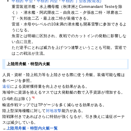
甲標的 甲型
・
甲標的 丙型
・
甲標的 丁型改(蛟龍改)
重雷装巡洋艦・水上機母艦（秋津洲とCommandant Testeを除
く）・潜水艦・阿武隈改二・由良改二・夕張改二特・球磨改二
丁・矢矧改二乙・最上改二特が装備できる。
雷巡・水母やレベルの10未満の潜水艦も開幕雷撃に参加できるよ
うになる。
魚雷とは明確に区別され、夜戦でのカットインの発動に影響しな
い点に注意。
ただ逆手にとれば威力を上げつつ連撃ということも可能。雷巡で
はこの戦法が主流。
上陸用舟艇・特型内火艇
人員・資材・陸上戦力等を上陸させる際に使う舟艇。装備可能な艦は
各ページを参照。
遠征
による資材獲得量を向上させる効果がある。
海域中に資源を拾えるマスでは大発動艇の数で入手資源が増加する。
*6
(1-6終点は除く)
輸送作戦マップではTPゲージを多く減らせる効果がある。
陸上型深海棲艦に対して
対地攻撃
能力がある。
陸戦隊付きであればさらに特効が強くなるが、引き換えに遠征ボーナ
スは減少している。
→
上陸用舟艇・特型内火艇一覧