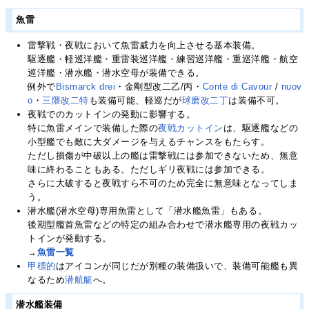
魚雷
雷撃戦・夜戦において魚雷威力を向上させる基本装備。
駆逐艦・軽巡洋艦・重雷装巡洋艦・練習巡洋艦・重巡洋艦・航空
巡洋艦・潜水艦・潜水空母が装備できる。
例外で
Bismarck drei
・金剛型改二乙/丙・
Conte di Cavour
/
nuov
o
・
三隈改二特
も装備可能、軽巡だが
球磨改二丁
は装備不可。
夜戦でのカットインの発動に影響する。
特に魚雷メインで装備した際の
夜戦カットイン
は、駆逐艦などの
小型艦でも敵に大ダメージを与えるチャンスをもたらす。
ただし損傷が中破以上の艦は雷撃戦には参加できないため、無意
味に終わることもある。ただしギリ夜戦には参加できる。
さらに大破すると夜戦すら不可のため完全に無意味となってしま
う。
潜水艦(潜水空母)専用魚雷として「潜水艦魚雷」もある。
後期型艦首魚雷などの特定の組み合わせで潜水艦専用の夜戦カッ
トインが発動する。
→
魚雷一覧
甲標的
はアイコンが同じだが別種の装備扱いで、装備可能艦も異
なるため
潜航艇
へ。
潜水艦装備