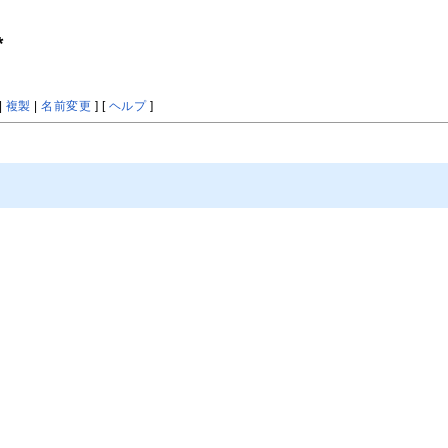
*
|
複製
|
名前変更
] [
ヘルプ
]