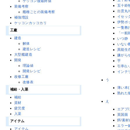
五十鈴
ケッコン後最終値
五十鈴
装備考察
出雲丸/
艦種ごとの装備考察
イセッ
補強増設
伊勢ポ
ケッコンカッコカリ
一隻教
工廠
「一航
建造
いつ静
解体
いない
建造レシピ
異能生
大型艦建造
嫌がら
開発
芋
理論値
引率(い
開発レシピ
インテ
改修工廠
う
改修表
薄い本(
補給・入渠
熟れた
補給
え
資材
疲労度
エアプ/
入渠
英国面《B
餌/素材
アイテム
エラー
アイテム