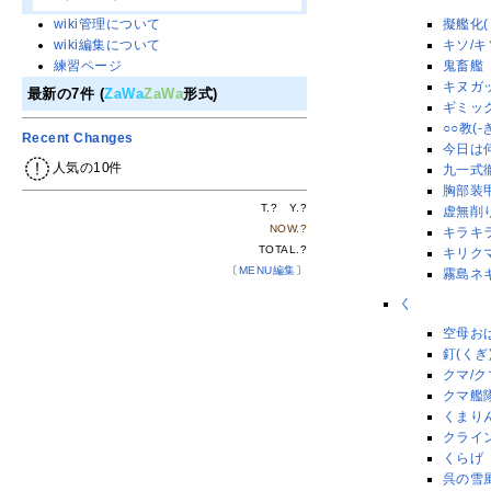
擬艦化(
wiki管理について
キソ/キ
wiki編集について
鬼畜艦
練習ページ
キヌガ
最新の7件 (
ZaWa
ZaWa
形式)
ギミッ
○○教(-
Recent Changes
今日は
人気の10件
九一式
胸部装
T.
?
Y.
?
虚無削
NOW.
?
キラキ
TOTAL.
?
キリク
〔
MENU編集
〕
霧島ネ
く
空母お
釘(くぎ
クマ/ク
クマ艦隊
くまり
クライ
くらげ
呉の雪