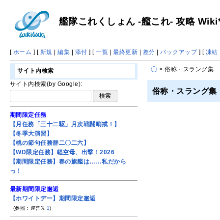
艦隊これくしょん -艦これ- 攻略 Wiki
[
ホーム
] [
新規
|
編集
|
添付
] [
一覧
|
最終更新
|
差分
|
バックアップ
] [
凍結
> 俗称・スラング集
サイト内検索
サイト内検索(by Google):
俗称・スラング集
期間限定任務
【月任務「三十二駆」月次戦闘哨戒！】
【冬季大演習】
【桃の節句任務群二〇二六】
【WD限定任務】軽空母、出撃！2026
【期間限定任務】春の旗艦は……私だから
っ！
最新期間限定邂逅
【ホワイトデー】期間限定邂逅
(参照：運営𝕏
1
)