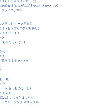
長（えんしゅうばんちょう）
ス株式会社(えんがんばすかぶしきかいしゃ)
プライズ(CV-6)
ムクラウド/オークラ先生
左足（おうごんのひだりあし）
ち(おおいっち)
ーツ
三(おがたけんぞう)
ト
かん)
ワリ
き部屋(おしおきべや)
こ
り
おふせ)
ふだ)
ゲーム(おふねのげーむ)
(おみあい)
禁(およぐじゅうはちきん)
ールクルージング/オリョクル