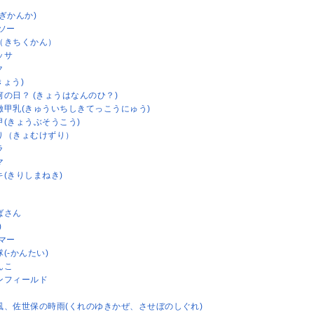
ぎかんか)
ソー
（きちくかん）
ッサ
ク
きょう)
何の日？ (きょうはなんのひ？)
徹甲乳(きゅういちしきてっこうにゅう)
甲(きょうぶそうこう)
り（きょむけずり）
ラ
マ
キ(きりしまねき)
ばさん
)
マー
(-かんたい)
んこ
ンフィールド
風、佐世保の時雨(くれのゆきかぜ、させぼのしぐれ)