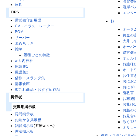
演習番
家具
沿岸バ
TIPS
エンター
運営鎮守府用語
お
CV・イラストレーター
オータ
BGM
黄金の
サーバー
大井っ
まめちしき
オーパ
雑学
緒方健
艦種ごとの特徴
オカル
wiki内神社
お艦(お
用語集1
オコト
用語集2
お仕置
俗称・スラング集
おにお
情報倉庫
おにぎ
艦これ商品・おすすめ作品
鬼教官
掲示板
お布施(
お札(お
交流用掲示板
お船の
質問掲示板
お見合い
お絵かき掲示板
泳ぐ18
雑談掲示板
(避難wikiへ)
オリョ
愚痴掲示板
俗称・スラング集/か