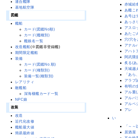
連合艦隊
赤城給
基地航空隊
あ艦これ
図鑑
あ号は
あっさ
艦船
アスロ
カード(図鑑No順)
あたご
カード(艦種別)
穴/穴を
艦娘名一覧
アナル
改造艦船
(※図鑑非登録艦)
アハトアハ
期間限定艦船
阿武隈
装備
炙る(あ
カード(図鑑No.順)
天城越
カード(種類別)
「あら
装備一覧(種類別)
アラブ
レアリティ
有明の
敵艦船
アル重(
深海棲艦カード一覧
アルバコ
NPC娘
アルペ
改装
アレ
改造
い
近代化改修
「～～
艦船最大値
居酒屋
簡易最終値