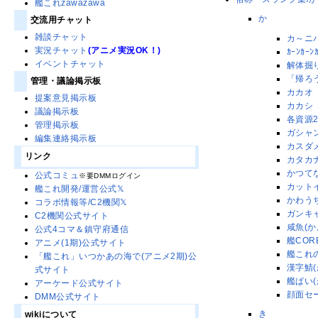
艦これzawazawa
か
交流用チャット
雑談チャット
カ～ニ
実況チャット
(アニメ実況OK！)
ｶｰﾝｶｰﾝ
イベントチャット
解体掘
「帰ろ
管理・議論掲示板
カカオ
提案意見掲示板
カカシ
議論掲示板
各資源
管理掲示板
ガシャ
編集連絡掲示板
カスダ
リンク
カタカ
かつて
公式コミュ
※要DMMログイン
カット
艦これ開発/運営公式𝕏
かわう
コラボ情報等/C2機関𝕏
ガンキ
C2機関公式サイト
咸魚(
公式4コマ＆鎮守府通信
艦COR
アニメ(1期)公式サイト
艦これ
「艦これ」いつかあの海で(アニメ2期)公
漢字鯖(
式サイト
艦ぱい(
アーケード公式サイト
顔面セ
DMM公式サイト
き
wikiについて