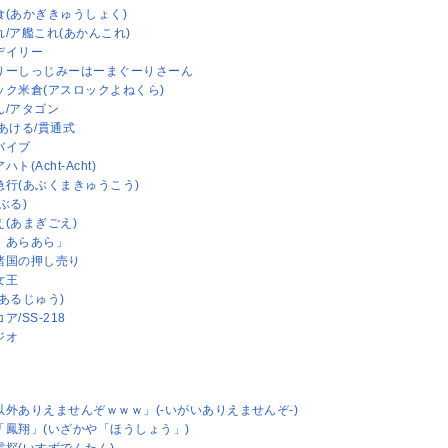
食(あかぎきゅうしょく)
/ア艦これ(あかんこれ)
デイリー
りーしっじみーはーまぐーりさーん
ック米倉(アスロックよねくら)
ん/アタゴン
あける/貫通式
バイブ
ト(Acht-Acht)
急行(あぶくまきゅうこう)
ぶる)
え(あまぎごえ)
、あらあら」
諸国の押し売り
女王
あるじゅう)
ア/SS-218
ジオ
以外ありえませんぞｗｗｗ」(-いがいありえませんぞ-)
「鳳翔」(いざかや「ほうしょう」)