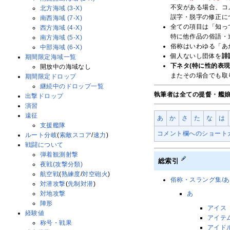
不安がある場合、コ
北方海域 (3-X)
誤字・脱字の修正に
南西海域 (7-X)
全ての項目は「知っ
西方海域 (4-X)
特に他作品の俗語・
南方海域 (5-X)
俗称はいわゆる「あ
中部海域 (6-X)
個人ないし団体を
誹
期間限定海域一覧
下ネタ(特に性的表現
開放中の海域なし
またその場合でも取
期間限定ドロップ
継続中のドロップ一覧
執筆者は全ての提督・艦
出撃ドロップ
演習
遠征
あ
か
さ
た
な
は
支援艦隊
コメント欄へのショート
ルート分岐
(
索敵スコア
/
速力
)
戦闘について
弾着観測射撃
総索引
夜戦(攻撃分類)
航空戦
(
熟練度
/
対空砲火
)
俗称・スラング集/あ
対潜攻撃
(
先制対潜
)
あ
対地攻撃
陣形
アイス
経験値
アイテ
称号・戦果
アイド