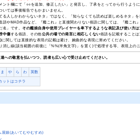
メント欄にて「○○を追加、修正したい」と発言し、了承をとってから行うよう
ついては事後報告でもかまいません。
てる人しかわからないネタ」ではなく、「知らなくても読めば楽しめるネタ」を
造語やMAD作品など、『艦これ』と直接関わりない俗語に関しては、『艦これ
だ名」です。
その艦娘自身や使用プレイヤーを卑下するような表記及び使い方は
謗中傷
する俗語、その他
公共の場での発言に相応しくない
俗語を記載することは
)
に関しては直接的な表現の記載は避け、婉曲的な表現に努めてください。
り消し線(該当範囲の前後に「%%(半角文字)」を置く)で処理する等、表現上の
娘達への敬意を払いつつ、読者も広い心で受け止めてください。
ま
や
ら
わ
英数
カットはコチラ
ム屋娘(あいてむやむすめ)
ル