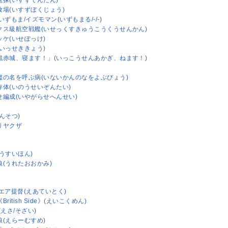
電探(いすずでんたん)
牧場(いすずぼくじょう)
いずもま/イズモマン(いずもまる/-/-)
クス級航空戦艦(いせっくすきゅうこうくうせんかん)
ッケ(いせぽっけ)
(いっせききょう)
戦赤城、寝ます！」(いっこうせんあかぎ、ねます！)
艦の名を呼ぶ病(いないかんのなをよぶびょう)
存体(いのうせいぞんたい)
せ編成(いやがらせへんせい)
んそつ)
リヤクザ
うすいほん)
狼(うれたおおかみ)
エア提督(えあていとく)
ritish Side》(えいこくめん)
(えさ/そざい)
娘(えらーむすめ)