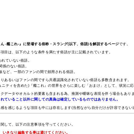
ん -艦これ-』に登場する俗称・スラング(以下、俗語)を解説するページ
です。
の項目は、以下のような条件を満たす俗語が主に記載されています。
使われていない俗語。
関係のない俗語。
板など、一部のファンの間で頻用される俗語。
たりあるいはファンの間ですら共通認識化されていない俗語も多数含まれます。
ュニティを含めた)『艦これ』の世界をさらに楽しむ「おまけ」として、状況に
スクデータやオカルト的要素も含まれる為、推測や曖昧な表現を伴う場合もあり
されていること以外に関しての真偽は確定しているものではありません。
感を感じるような項目も中には存在します(当然ながら自分だけが許容できない
に関して、以下の注意事項を守ってください。
、いきなり編集する事は避けてください。