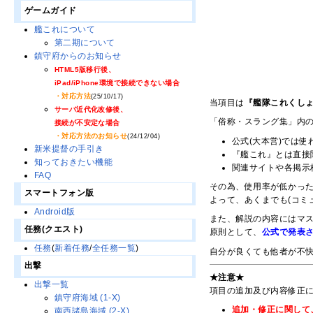
ゲームガイド
艦これについて
第二期について
鎮守府からのお知らせ
HTML5版移行後、
iPad/iPhone環境で接続できない場合
・対応方法
(25/10/17)
当項目は
『艦隊これくしょ
サーバ近代化改修後、
「俗称・スラング集」内
接続が不安定な場合
・対応方法のお知らせ
(24/12/04)
公式(大本営)では
新米提督の手引き
『艦これ』とは直接
知っておきたい機能
関連サイトや各掲示
FAQ
その為、使用率が低かっ
スマートフォン版
よって、あくまでも(コミ
Android版
また、解説の内容にはマ
任務(クエスト)
原則として、
公式で発表
任務
(
新着任務
/
全任務一覧
)
自分が良くても他者が不快
出撃
★注意★
出撃一覧
項目の追加及び内容修正
鎮守府海域 (1-X)
追加・修正に関して
南西諸島海域 (2-X)