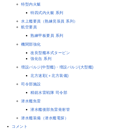
特型内火艇
特四式内火艇 系列
水上艦要員（熟練見張員 系列）
航空要員
熟練甲板要員 系列
機関部強化
改良型艦本式タービン
強化缶 系列
増設バルジ(中型艦)・増設バルジ(大型艦)
北方迷彩(＋北方装備)
司令部施設
精鋭水雷戦隊 司令部
潜水艦魚雷
潜水艦後部魚雷発射管
潜水艦装備（潜水艦電探）
コメント