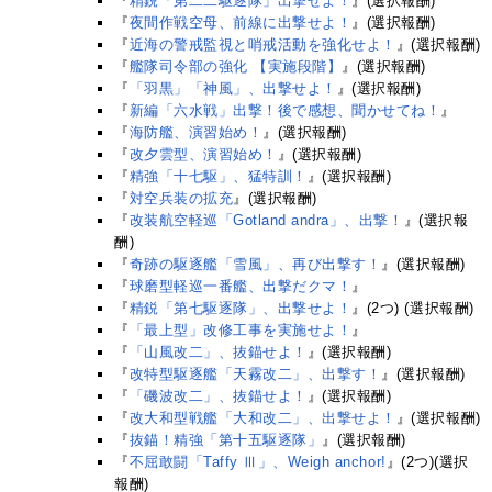
『
精鋭「第二二駆逐隊」出撃せよ！
』(選択報酬)
『
夜間作戦空母、前線に出撃せよ！
』(選択報酬)
『
近海の警戒監視と哨戒活動を強化せよ！
』(選択報酬)
『
艦隊司令部の強化 【実施段階】
』(選択報酬)
『
「羽黒」「神風」、出撃せよ！
』(選択報酬)
『
新編「六水戦」出撃！後で感想、聞かせてね！
』
『
海防艦、演習始め！
』(選択報酬)
『
改夕雲型、演習始め！
』(選択報酬)
『
精強「十七駆」、猛特訓！
』(選択報酬)
『
対空兵装の拡充
』(選択報酬)
『
改装航空軽巡「Gotland andra」、出撃！
』(選択報
酬)
『
奇跡の駆逐艦「雪風」、再び出撃す！
』(選択報酬)
『
球磨型軽巡一番艦、出撃だクマ！
』
『
精鋭「第七駆逐隊」、出撃せよ！
』(2つ) (選択報酬)
『
「最上型」改修工事を実施せよ！
』
『
「山風改二」、抜錨せよ！
』(選択報酬)
『
改特型駆逐艦「天霧改二」、出撃す！
』(選択報酬)
『
「磯波改二」、抜錨せよ！
』(選択報酬)
『
改大和型戦艦「大和改二」、出撃せよ！
』(選択報酬)
『
抜錨！精強「第十五駆逐隊」
』(選択報酬)
『
不屈敢闘「Taffy Ⅲ」、Weigh anchor!
』(2つ)(選択
報酬)