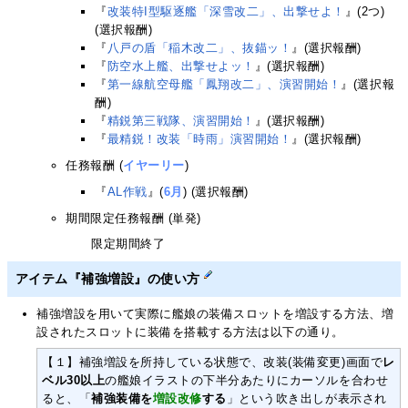
『
改装特I型駆逐艦「深雪改二」、出撃せよ！
』(2つ)
(選択報酬)
『
八戸の盾「稲木改二」、抜錨ッ！
』(選択報酬)
『
防空水上艦、出撃せよッ！
』(選択報酬)
『
第一線航空母艦「鳳翔改二」、演習開始！
』(選択報
酬)
『
精鋭第三戦隊、演習開始！
』(選択報酬)
『
最精鋭！改装「時雨」演習開始！
』(選択報酬)
任務報酬 (
イヤーリー
)
『
AL作戦
』(
6月
) (選択報酬)
期間限定任務報酬 (単発)
限定期間終了
アイテム『補強増設』の使い方
補強増設を用いて実際に艦娘の装備スロットを増設する方法、増
設されたスロットに装備を搭載する方法は以下の通り。
【１】補強増設を所持している状態で、改装(装備変更)画面で
レ
ベル30以上
の艦娘イラストの下半分あたりにカーソルを合わせ
ると、「
補強装備を
増設改修
する
」という吹き出しが表示され