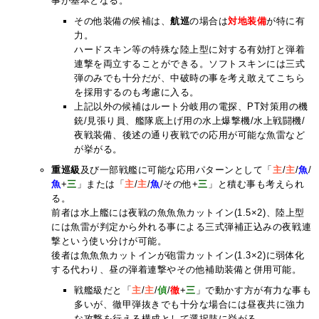
事が基本となる。
その他装備の候補は、
航巡
の場合は
対地装備
が特に有
力。
ハードスキン等の特殊な陸上型に対する有効打と弾着
連撃を両立することができる。ソフトスキンには三式
弾のみでも十分だが、中破時の事を考え敢えてこちら
を採用するのも考慮に入る。
上記以外の候補はルート分岐用の電探、PT対策用の機
銃/見張り員、艦隊底上げ用の水上爆撃機/水上戦闘機/
夜戦装備、後述の通り夜戦での応用が可能な魚雷など
が挙がる。
重巡級
及び一部戦艦に可能な応用パターンとして「
主
/
主
/
魚
/
魚
+
三
」または「
主
/
主
/
魚
/その他+
三
」と積む事も考えられ
る。
前者は水上艦には夜戦の魚魚魚カットイン(1.5×2)、陸上型
には魚雷が判定から外れる事による三式弾補正込みの夜戦連
撃という使い分けが可能。
後者は魚魚魚カットインが砲雷カットイン(1.3×2)に弱体化
する代わり、昼の弾着連撃やその他補助装備と併用可能。
戦艦級だと「
主
/
主
/
偵
/
徹
+
三
」で動かす方が有力な事も
多いが、徹甲弾抜きでも十分な場合には昼夜共に強力
な攻撃を行える構成として選択肢に挙がる。