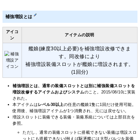
補強増設とは
アイコ
アイテムの説明
ン
艦娘(練度30以上必要)を補強増設改修できま
す。同改修により
補強増設装備スロットが艦娘に増設されます。
(1回分)
補強増設とは、通常の装備スロットとは別に補強装備スロットを
増設改修するアイテムおよびシステム
のこと。2015/08/10に実装
された。
本アイテムは
レベル30以上
の任意の艦娘1隻に1回だけ使用可能。
使用後、補強増設アイテムが1つ消費され、元には戻せない。
増設スロットに装備できる装備・装備系統については上部目次を
参照。
ただし、通常の装備スロットに搭載できない装備は増設スロ
ットにも搭載できない(例えば駆逐艦には大型バルジを装備