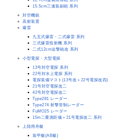
15.5cm三連装副砲 系列
対空機銃
高射装置
爆雷
九五式爆雷・二式爆雷 系列
三式爆雷投射機 系列
二式12cm迫撃砲改 系列
小型電探・大型電探
13号対空電探 系列
22号対水上電探 系列
電探装備マスト(13号改＋22号電探改四)
21号対空電探改二
42号対空電探改二
Type281 レーダー
Type274 射撃管制レーダー
FuMO25 レーダー
15m二重測距儀＋21号電探改二 系列
上陸用舟艇
装甲艇(AB艇)