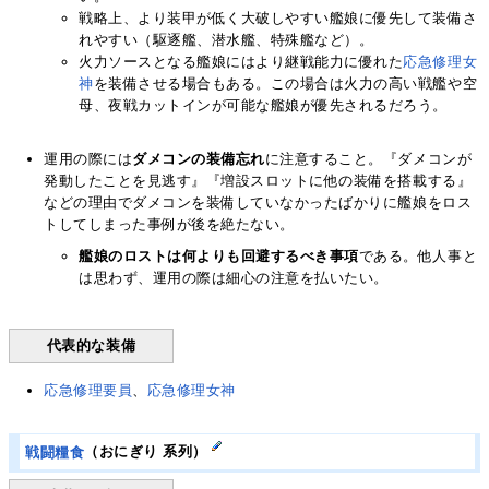
戦略上、より装甲が低く大破しやすい艦娘に優先して装備さ
れやすい（駆逐艦、潜水艦、特殊艦など）。
火力ソースとなる艦娘にはより継戦能力に優れた
応急修理女
神
を装備させる場合もある。この場合は火力の高い戦艦や空
母、夜戦カットインが可能な艦娘が優先されるだろう。
運用の際には
ダメコンの装備忘れ
に注意すること。『ダメコンが
発動したことを見逃す』『増設スロットに他の装備を搭載する』
などの理由でダメコンを装備していなかったばかりに艦娘をロス
トしてしまった事例が後を絶たない。
艦娘のロストは何よりも回避するべき事項
である。他人事と
は思わず、運用の際は細心の注意を払いたい。
代表的な装備
応急修理要員
、
応急修理女神
戦闘糧食
（おにぎり 系列）