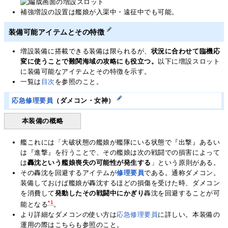
補強増設の設置は艦娘が入渠中・遠征中でも可能。
装備可能アイテムとその特徴
増設装備に搭載できる装備は限られるが、
状況に合わせて臨機応
変に使うことで難関海域の攻略にも役立つ。
以下に増設スロット
に装備可能なアイテムとその特徴を示す。
一覧は
目次
を参照のこと。
応急修理要員
（ダメコン・女神）
本装備の概略
艦これには「大破状態の艦娘が艦隊にいる状態で『出撃』あるい
は『進撃』を行うことで、その艦娘は次の戦闘での損害によって
は
轟沈という艦娘喪失の可能性が発生する
」という原則がある。
その轟沈を回避するアイテムが
修理
要員
である。通称ダメコン。
装備しておけば艦娘が轟沈するほどの損傷を受けた時、ダメコン
を消費して
発動したその戦闘中にかぎり
轟沈を回避することが可
*1
能となる
。
より詳細なダメコンの使い方は
応急修理要員
に詳しい。本装備の
運用の際はこちらも参照のこと。