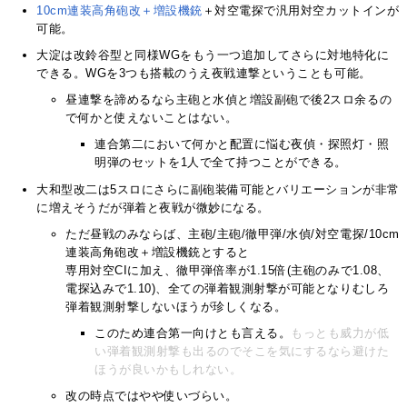
10cm連装高角砲改＋増設機銃
＋対空電探で汎用対空カットインが
可能。
大淀は改鈴谷型と同様WGをもう一つ追加してさらに対地特化に
できる。WGを3つも搭載のうえ夜戦連撃ということも可能。
昼連撃を諦めるなら主砲と水偵と増設副砲で後2スロ余るの
で何かと使えないことはない。
連合第二において何かと配置に悩む夜偵・探照灯・照
明弾のセットを1人で全て持つことができる。
大和型改二は5スロにさらに副砲装備可能とバリエーションが非常
に増えそうだが弾着と夜戦が微妙になる。
ただ昼戦のみならば、主砲/主砲/徹甲弾/水偵/対空電探/10cm
連装高角砲改＋増設機銃とすると
専用対空CIに加え、徹甲弾倍率が1.15倍(主砲のみで1.08、
電探込みで1.10)、全ての弾着観測射撃が可能となりむしろ
弾着観測射撃しないほうが珍しくなる。
このため連合第一向けとも言える。
もっとも威力が低
い弾着観測射撃も出るのでそこを気にするなら避けた
ほうが良いかもしれない。
改の時点ではやや使いづらい。