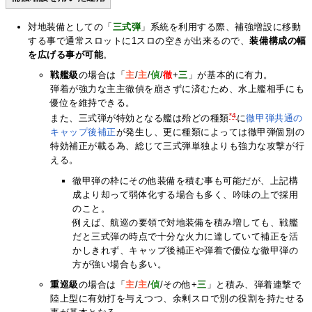
対地装備としての「
三式弾
」系統を利用する際、補強増設に移動
する事で通常スロットに1スロの空きが出来るので、
装備構成の幅
を広げる事が可能
。
戦艦級
の場合は「
主
/
主
/
偵
/
徹
+
三
」が基本的に有力。
弾着が強力な主主徹偵を崩さずに済むため、水上艦相手にも
優位を維持できる。
*4
また、三式弾が特効となる艦は殆どの種類
に
徹甲弾共通の
キャップ後補正
が発生し、更に種類によっては徹甲弾個別の
特効補正が載る為、総じて三式弾単独よりも強力な攻撃が行
える。
徹甲弾の枠にその他装備を積む事も可能だが、上記構
成より却って弱体化する場合も多く、吟味の上で採用
のこと。
例えば、航巡の要領で対地装備を積み増しても、戦艦
だと三式弾の時点で十分な火力に達していて補正を活
かしきれず、キャップ後補正や弾着で優位な徹甲弾の
方が強い場合も多い。
重巡級
の場合は「
主
/
主
/
偵
/その他+
三
」と積み、弾着連撃で
陸上型に有効打を与えつつ、余剰スロで別の役割を持たせる