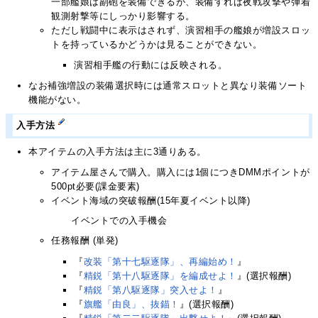
一部艦娘は副砲を装備できるが、装備すれば夜戦攻撃や弾着
観測射撃等にしっかり影響する。
ただし戦闘中に表示はされず、演習相手の艦娘が増設スロッ
トを持っているかどうかは見ることができない。
演習相手艦の行動には反映される。
なお補強増設の装備選択時には通常スロットと異なり装備ソート
機能がない。
入手方法
本アイテムの入手方法は主に3通りある。
アイテム屋さんで購入。購入には1個につきDMMポイントが
500pt必要(課金要素)
イベント海域の突破報酬(15年夏イベント以降)
イベントでの入手機会
任務報酬 (単発)
『
改装「第十七駆逐隊」、再編始め！
』
『
精鋭「第十八駆逐隊」を編成せよ！
』(選択報酬)
『
精鋭「第八駆逐隊」突入せよ！
』
『
旗艦「由良」、抜錨！
』(選択報酬)