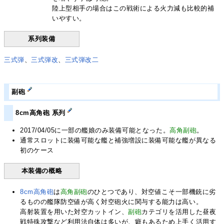
陸上型相手の場合はこの戦術による火力減も比較的補
いやすい。
系列装備
三式弾
、
三式弾改
、
三式弾改二
副砲
8cm高角砲 系列
2017/04/05に一部の艦娘のみ装備可能となった。
高角副砲
。
通常スロットに装備可能な艦と補強増設に装備可能な艦が異なる
初のケース
本装備の概略
8cm高角砲
は
高角副砲
のひとつであり、対空値こそ一部機銃に劣
るものの艦隊防空値が高く対空砲火に関与する能力は高い。
高射装置を用いた対空カットイン、
副砲
カテゴリを活用した昼夜
戦特殊攻撃など利用法自体は多いが、癖もあるため上手く活用す