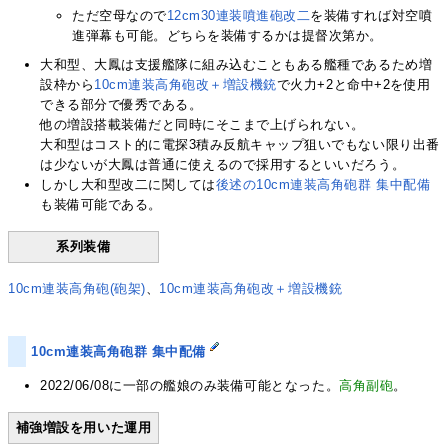
ただ空母なので
12cm30連装噴進砲改二
を装備すれば対空噴
進弾幕も可能。どちらを装備するかは提督次第か。
大和型、大鳳は支援艦隊に組み込むこともある艦種であるため増
設枠から
10cm連装高角砲改＋増設機銃
で火力+2と命中+2を使用
できる部分で優秀である。
他の増設搭載装備だと同時にそこまで上げられない。
大和型はコスト的に電探3積み反航キャップ狙いでもない限り出番
は少ないが大鳳は普通に使えるので採用するといいだろう。
しかし大和型改二に関しては
後述の10cm連装高角砲群 集中配備
も装備可能である。
系列装備
10cm連装高角砲(砲架)
、
10cm連装高角砲改＋増設機銃
10cm連装高角砲群 集中配備
2022/06/08に一部の艦娘のみ装備可能となった。
高角副砲
。
補強増設を用いた運用