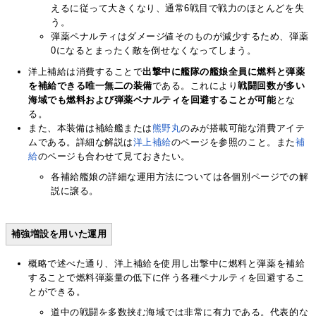
えるに従って大きくなり、通常6戦目で戦力のほとんどを失
う。
弾薬ペナルティはダメージ値そのものが減少するため、弾薬
0になるとまったく敵を倒せなくなってしまう。
洋上補給は消費することで
出撃中に艦隊の艦娘全員に燃料と弾薬
を補給できる唯一無二の装備
である。これにより
戦闘回数が多い
海域でも燃料および弾薬ペナルティを回避することが可能
とな
る。
また、本装備は補給艦または
熊野丸
のみが搭載可能な消費アイテ
ムである。詳細な解説は
洋上補給
のページを参照のこと。また
補
給
のページも合わせて見ておきたい。
各補給艦娘の詳細な運用方法については各個別ページでの解
説に譲る。
補強増設を用いた運用
概略で述べた通り、洋上補給を使用し出撃中に燃料と弾薬を補給
することで燃料弾薬量の低下に伴う各種ペナルティを回避するこ
とができる。
道中の戦闘を多数挟む海域では非常に有力である。代表的な