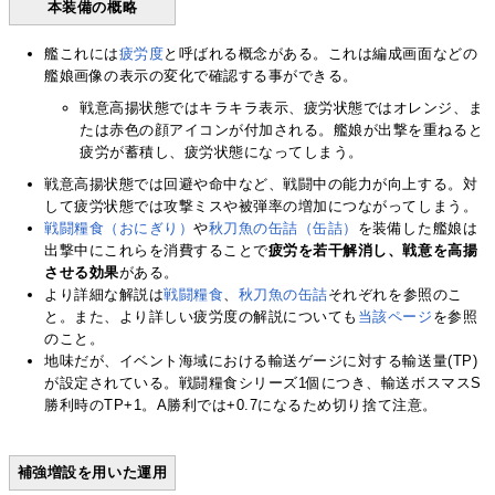
本装備の概略
艦これには
疲労度
と呼ばれる概念がある。これは編成画面などの
艦娘画像の表示の変化で確認する事ができる。
戦意高揚状態ではキラキラ表示、疲労状態ではオレンジ、ま
たは赤色の顔アイコンが付加される。艦娘が出撃を重ねると
疲労が蓄積し、疲労状態になってしまう。
戦意高揚状態では回避や命中など、戦闘中の能力が向上する。対
して疲労状態では攻撃ミスや被弾率の増加につながってしまう。
戦闘糧食（おにぎり）
や
秋刀魚の缶詰（缶詰）
を装備した艦娘は
出撃中にこれらを消費することで
疲労を若干解消し、戦意を高揚
させる効果
がある。
より詳細な解説は
戦闘糧食
、
秋刀魚の缶詰
それぞれを参照のこ
と。また、より詳しい疲労度の解説についても
当該ページ
を参照
のこと。
地味だが、イベント海域における輸送ゲージに対する輸送量(TP)
が設定されている。戦闘糧食シリーズ1個につき、輸送ボスマスS
勝利時のTP+1。A勝利では+0.7になるため切り捨て注意。
補強増設を用いた運用