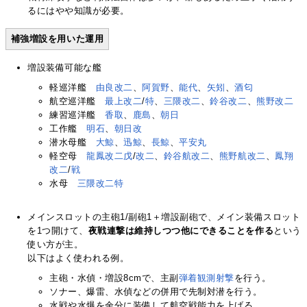
るにはやや知識が必要。
補強増設を用いた運用
増設装備可能な艦
軽巡洋艦
由良改二
、
阿賀野
、
能代
、
矢矧
、
酒匂
航空巡洋艦
最上改二
/
特
、
三隈改二
、
鈴谷改二
、
熊野改二
練習巡洋艦
香取
、
鹿島
、
朝日
工作艦
明石
、
朝日改
潜水母艦
大鯨
、
迅鯨
、
長鯨
、
平安丸
軽空母
龍鳳改二戊
/
改二
、
鈴谷航改二
、
熊野航改二
、
鳳翔
改二
/
戦
水母
三隈改二特
メインスロットの主砲1/副砲1＋増設副砲で、メイン装備スロット
を1つ開けて、
夜戦連撃は維持しつつ他にできることを作る
という
使い方が主。
以下はよく使われる例。
主砲・水偵・増設8cmで、主副
弾着観測射撃
を行う。
ソナー、爆雷、水偵などの併用で先制対潜を行う。
水戦や水爆を余分に装備して航空戦能力を上げる。