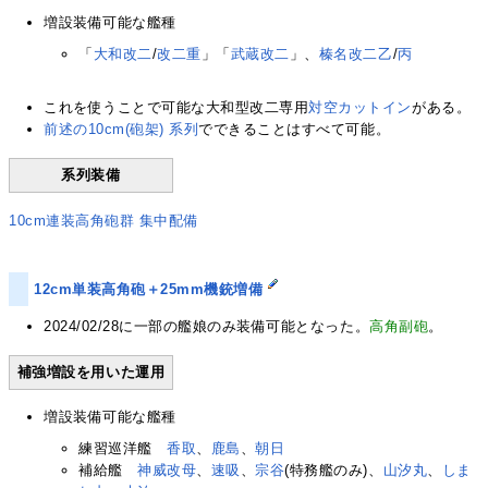
増設装備可能な艦種
「
大和改二
/
改二重
」「
武蔵改二
」、
榛名改二乙
/
丙
これを使うことで可能な大和型改二専用
対空カットイン
がある。
前述の10cm(砲架) 系列
でできることはすべて可能。
系列装備
10cm連装高角砲群 集中配備
12cm単装高角砲＋25mm機銃増備
2024/02/28に一部の艦娘のみ装備可能となった。
高角副砲
。
補強増設を用いた運用
増設装備可能な艦種
練習巡洋艦
香取
、
鹿島
、
朝日
補給艦
神威改母
、
速吸
、
宗谷
(特務艦のみ)、
山汐丸
、
しま