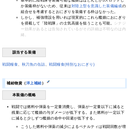
基本的に陸戦隊を装備可能な艦娘はほとんどが3スロットし
か装備枠がないため、従来は
対陸上型を意識した装備編成
の
組合せを考慮するとおにぎりを装備する枠はなかった。
しかし、補強増設を用いれば現実的にこれら艦娘におにぎり
を搭載して「陸戦隊」の士気高揚を狙うことも可能。
シナジ
ー効果があるとは告知されているがその詳細は不明なのは内
緒。
該当する装備
戦闘糧食
、
秋刀魚の缶詰
、
戦闘糧食(特別なおにぎり)
補給物資（
洋上補給
）
本装備の概略
戦闘では燃料や弾薬を一定量消費し、弾薬が一定量以下に減ると
残量に応じて艦娘の与ダメージが低下する。また燃料が一定以下
に減ると少しずつ艦娘の命中や回避が低下する。
こうした燃料や弾薬の減少によるペナルティは戦闘回数が増