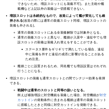
できないため、増設スロットにも装備不可)。また主砲や艦
載機など上記以外の装備は一切搭載できない。
増設スロットは永続的なもので、改造によって艦が変化しても維
持される
(改造の際には通常の装備スロット同様、増設スロットの
装備も外される)。
通常の装備スロットにある全装備解除では対象外となる。
通常の装備スロットと異なり、艦娘が入渠中・遠征中でも増
設スロットの装備は装備入れ替えをすることができる。
ステータス要件をギリギリで満たしている場合、遠征
中に装備を外すと遠征の成否に影響が出ることがある
ため注意。
艦娘ごとに設置されるため、同名艦でも増設設置はそれぞれ
行うことになる。
増設スロットの装備も通常スロットとの間でシナジー効果を発揮
できる。
戦闘中は通常のスロットと同等の扱いとなる。
例えば補強増設に対空機銃を装備した場合、対空機銃が
対空
カットイン
の発動条件に含まれる艦娘は通常の装備スロット
に搭載したときと同様に対空カットインを発動できる。