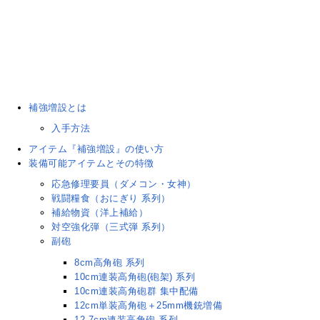
補強増設とは
入手方法
アイテム『補強増設』の使い方
装備可能アイテムとその特徴
応急修理要員（ダメコン・女神）
戦闘糧食（おにぎり 系列）
補給物資（洋上補給）
対空強化弾（三式弾 系列）
副砲
8cm高角砲 系列
10cm連装高角砲(砲架) 系列
10cm連装高角砲群 集中配備
12cm単装高角砲＋25mm機銃増備
12.7cm連装高角砲 系列