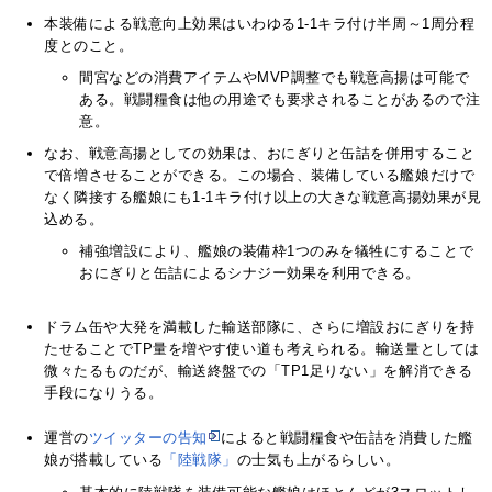
本装備による戦意向上効果はいわゆる1-1キラ付け半周～1周分程
度とのこと。
間宮などの消費アイテムやMVP調整でも戦意高揚は可能で
ある。戦闘糧食は他の用途でも要求されることがあるので注
意。
なお、戦意高揚としての効果は、おにぎりと缶詰を併用すること
で倍増させることができる。この場合、装備している艦娘だけで
なく隣接する艦娘にも1-1キラ付け以上の大きな戦意高揚効果が見
込める。
補強増設により、艦娘の装備枠1つのみを犠牲にすることで
おにぎりと缶詰によるシナジー効果を利用できる。
ドラム缶や大発を満載した輸送部隊に、さらに増設おにぎりを持
たせることでTP量を増やす使い道も考えられる。輸送量としては
微々たるものだが、輸送終盤での「TP1足りない」を解消できる
手段になりうる。
運営の
ツイッターの告知
によると戦闘糧食や缶詰を消費した艦
娘が搭載している
「陸戦隊」
の士気も上がるらしい。