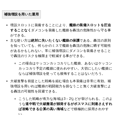
補強増設を用いた運用
増設スロットに装備することにより、
艦娘の装備スロットを圧迫
することなく
ダメコンを装備した艦娘を轟沈の危険性から守る事
ができる。
主な使い方は
絶対に失いたくない艦娘の保護
である。轟沈の原則
を知っていても、何らかのミスで艦娘を轟沈の危険に晒す可能性
があるかもしれない。常に補強増設にダメコンを装備させること
で轟沈のリスクを極限まで軽減する事ができる。
この場合はケッコンカッコカリした艦娘、あるいはケッコン
カッコカリ予定の艦娘に使われやすい。大切にしたい艦娘に
ならば補強増設を使っても後悔することはないだろう。
大破進撃を前提とした戦略を組む場合も本装備は非常に有効。補
強増設を用いれば艦娘の戦闘能力を損なうこと無く大破進撃によ
る轟沈の可能性を回避できる。
こうした戦略が有力な海域は3－2などが挙げられる。このよ
うな
道中戦で大破撤退が頻発するがボスマスに到達さえすれ
ば攻略できる公算の高い海域
などで積極的に採用されやす
い。