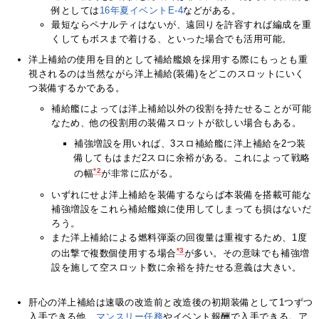
例としては
16年夏イベントE-4
などがある。
最短ならペナルティはないが、遠回りを許容すれば編成を重
くしてもボスまで着ける、といった場合でも活用可能。
洋上補給の使用を目的として補給艦娘を採用する際にもっとも重
視されるのは当然ながら洋上補給(装備)をどこのスロットにいく
つ装備するかである。
補給艦によっては洋上補給以外の役割を持たせることが可能
なため、他の役割用の装備スロットが欲しい場合もある。
補強増設を用いれば、3スロ補給艦に洋上補給を2つ装
備してもはまだ2スロに余裕がある。これによって戦略
*2
の幅
が非常に広がる。
いずれにせよ洋上補給を装備するならば本装備を搭載可能な
補強増設をこれら補給艦娘に使用してしまっても損はないだ
ろう。
また洋上補給による燃料弾薬の回復量は重複するため、1度
*3
の出撃で複数個使用する場合
が多い。その意味でも補強増
設を施して空スロット数に余裕を持たせる意義は大きい。
肝心の洋上補給は速吸の改造前と改造後の初期装備として1つずつ
入手できる他、
マンスリー任務
やイベント報酬で入手できる。ア