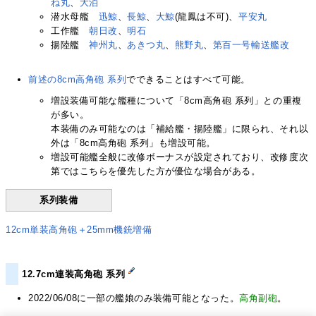
ね丸
、
大泊
潜水母艦
迅鯨
、
長鯨
、
大鯨
(龍鳳は不可)、
平安丸
工作艦
朝日改
、
明石
揚陸艦
神州丸
、
あきつ丸
、
熊野丸
、
第百一号輸送艦改
前述の8cm高角砲 系列
でできることはすべて可能。
増設装備可能な艦種について「8cm高角砲 系列」との重複
が多い。
本装備のみ可能なのは「補給艦・揚陸艦」に限られ、それ以
外は「8cm高角砲 系列」も増設可能。
増設可能艦全般に改修ボーナスが設定されており、改修度次
第ではこちらを優先した方が優位な場合がある。
系列装備
12cm単装高角砲＋25mm機銃増備
12.7cm連装高角砲 系列
2022/06/08に一部の艦娘のみ装備可能となった。
高角副砲
。