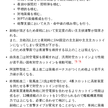
夜偵や探照灯・照明弾を積む。
甲標的を積む。
対地装備を積む。
対PTの装備構成を行う。
砲撃支援において火力・命中値の積み増しを行う。
副砲が混ざるため昼戦において安定度の高い主主偵連撃が阻害さ
れる。
また、主砲2以上だと夜戦時に1hit固定の主主副や主主主カットイ
ンになってしまい安定性が下がる。
このため攻撃面では夜連撃を維持する以上のことは狙えない。
由良改二は対空電探を搭載すれば、汎用対空カットインより性能
*5
*6
が若干高い固有対空カットインを発動可能。
阿賀野型改二、最上改二は装備ボーナスがつくため他より若干火
力値が高くなる。
鈴熊航改二・龍鳳改二/戊は軽空母だが、4番スロットに高射装置
を持たせる事で対空カットインが出せる。
高射装置連動高角砲に対空電探を合わせるよりカットイン性能は
劣るが、12機搭載のスロットを1つ空けられるので艦載機運用能
力では上になる。必要に合わせて検討しよう。
副砲によって攻撃タイプが変化することがないので、単純に装備