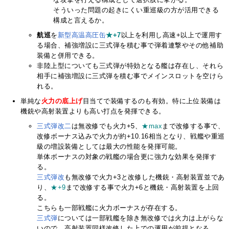
そういった問題の起きにくい重巡級の方が活用できる
構成と言えるか。
航巡
を
新型高温高圧缶
★+7
以上を利用し高速+以上で運用す
る場合、補強増設に三式弾を積む事で弾着連撃やその他補助
装備と併用できる。
非陸上型についても三式弾が特効となる艦は存在し、それら
相手に補強増設に三式弾を積む事でメインスロットを空けら
れる。
単純な
火力の底上げ
目当てで装備するのも有効。特に上位装備は
機銃や高射装置よりも高い打点を発揮できる。
三式弾改二
は無改修でも火力+5、
★max
まで改修する事で、
改修ボーナス込みで火力が約+10.16相当となり、戦艦や重巡
級の増設装備としては最大の性能を発揮可能。
単体ボーナスの対象の戦艦の場合更に強力な効果を発揮す
る。
三式弾改
も無改修で火力+3と改修した機銃・高射装置並であ
り、
★+9
まで改修する事で火力+6と機銃・高射装置を上回
る。
こちらも一部戦艦に火力ボーナスが存在する。
三式弾
については一部戦艦を除き無改修では火力は上がらな
いので、高射装置同様改修した上での運用が前提となる。