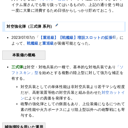
イテム屋さんでも取り扱ってはいるものの、上記の通り使う時は
一度に大量に消費するため日頃からしっかり貯めておこう。
対空強化弾（三式弾 系列）
2023/07/07の「
【重巡級】【戦艦級】増設スロットの拡張
」に
よって、
戦艦級
と
重巡級
が装備可能となった。
本装備の概略
三式弾
は対空・対地兵装の一種で、基本的な対地兵装であり
「ソ
フトスキン」型
を始めとする複数の陸上型に対して強力な補正を
有する。
対空兵装としての単体性能は非対空兵装より若干マシな程度
だが、高射装置等他の対空兵装と組み合わせた
対空カットイ
ン
によりその真価を発揮する。
砲撃の強化弾としての側面もあり、上位装備になるにつれて
素の性能や火力ボーナスにより陸上型以外への砲撃戦にも寄
与する。
補強増設を用いた運用