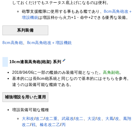
しておくだけでもステータス底上げになるのは便利。
砲撃支援艦隊に使用する事もある艦であり、
8cm高角砲改＋
増設機銃
は増設枠から火力+1・命中+2できる優秀な装備。
系列装備
8cm高角砲
、
8cm高角砲改＋増設機銃
10cm連装高角砲(砲架) 系列
2018/04/06に一部の艦娘のみ装備可能となった。
高角副砲
。
基本的には長8cm砲系統と同じなので基本的にはそちらを参考。
違うのは装備可能な艦娘である。
補強増設を用いた運用
増設装備可能な艦種
大和改
/
改二
/
改二重
、
武蔵改
/
改二
、
大淀
/
改
、
大鳳
/
改
、
鳳翔
改二
/
戦
、
榛名改二乙
/
丙