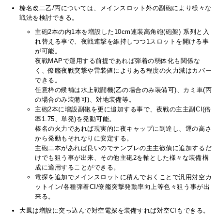
榛名改二乙/丙については、メインスロット外の副砲により様々な
戦法を検討できる。
主砲2本の内1本を増設した10cm連装高角砲(砲架) 系列と入
れ替える事で、夜戦連撃を維持しつつ1スロットを開ける事
が可能。
夜戦MAPで運用する前提であれば弾着の弱体化も関係な
く、僚艦夜戦突撃や雷装値によりある程度の火力減はカバー
できる。
任意枠の候補は水上戦闘機(乙の場合のみ装備可)、カミ車(丙
の場合のみ装備可)、対地装備等。
主砲2本に増設副砲を更に追加する事で、夜戦の主主副CI(倍
率1.75、単発)を発動可能。
榛名の火力であれば現実的に夜キャップに到達し、運の高さ
から発動もそれなりに安定する。
主砲二本があれば良いのでテンプレの主主徹偵に追加するだ
けでも狙う事が出来、その他主砲2を軸とした様々な装備構
成に適用することができる。
電探を追加でメインスロットに積んでおくことで汎用対空カ
ットイン/各種弾着CI/僚艦突撃発動率向上等色々狙う事が出
来る。
大鳳は増設に突っ込んで対空電探を装備すれば対空CIもできる。