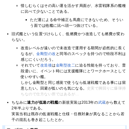
惜しむらくはその高い運を活かす局面が、水雷戦隊系の艦種
に比べて少ないことである。
ただ運による命中補正も馬鹿にできないため、そうい
う面では他艦に比べ頭一つ抜けている。
旧式艦という位置づけらしく、低燃費かつ改造しても燃費が変わ
らない。
改造レベルが遠いので未改造で運用する期間が必然的に長く
なるが、
金剛型の改
と同等のスペックを持つので特段不利は
感じにくいだろう。
それでいて
改造後
は
金剛型改二
に迫る性能を持っており、普
段遣いに、イベント時には支援艦隊にとワークホースとして
使いやすい艦。
しかし金剛型と同じ感覚で使うなら低速戦艦である事には留
意したい。回避が低いのも気になる。
史実で脚回りに爆弾持
ちなので仕方ない所ではあるが…
ちなみに
速力が低速の戦艦
の新規実装は2013年の
武蔵
から数えて
2年半ぶりである。
実装当初は既存の低速戦艦と仕様・任務対象が異なることから若
干の混乱も巻き起こしたとか。