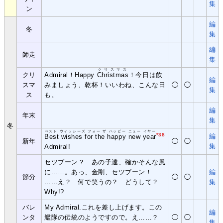
集
ン
編
冬
集
編
師走
集
クリスマス
クリ
Admiral！Happy
Christmas
！今日は飲
編
スマ
みましょう、乾杯！いいわね、こんな日
◯
◯
集
ス
も。
編
年末
集
冬
ベスト ウィッシーズ フォー ザ ハッピー ニュー イヤー
*38
編
Best wishes for the happy new year
新年
◯
◯
集
Admiral!
セツブーン？ あの子達、確かそんな風
に……。あっ、金剛、セツブーン！
編
節分
◯
◯
……え？ 何で笑うの？ どうして？
集
Why!?
バレ
My Admiral.これを差し上げます。この
編
ンタ
艦隊の伝統のようですので。え……？
◯
◯
集