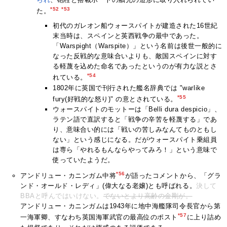
*52
*53
た。
初代のガレオン船ウォースパイトが建造された16世紀
末当時は、スペインと英西戦争の最中であった。
「Warspight（Warspite）」という名前は後世一般的に
なった反戦的な意味合いよりも、敵国スペインに対す
る軽蔑を込めた命名であったというのが有力な説とさ
*54
れている。
1802年に英国で刊行された艦名辞典では "warlike
*55
fury(好戦的な怒り)" の意とされている。
ウォースパイトのモットーは「Belli dura despicio」、
ラテン語で直訳すると「戦争の辛苦を軽蔑する」であ
り、意味合い的には「戦いの苦しみなんてものともし
ない」という感じになる。だがウォースパイト乗組員
は専ら「やれるもんならやってみろ！」という意味で
使っていたようだ。
*56
アンドリュー・カニンガム中将
が語ったコメントから、「グラ
ンド・オールド・レディ」(偉大なる老嬢)とも呼ばれる。
決して
BBAと呼んではいけない。
でないとより高齢の金剛が。
アンドリュー・カニンガムは1943年に地中海艦隊司令長官から第
*57
一海軍卿、すなわち英国海軍武官の最高位のポスト
に上り詰め