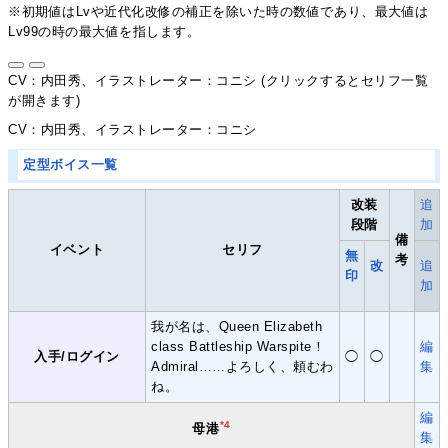
※初期値はLvや近代化改修の補正を除いた時の数値であり、最大値は
Lv99の時の最大値を指します。
CV：内田秀、イラストレーター：コニシ (クリックするとセリフ一覧
が開きます)
CV：内田秀、イラストレーター：コニシ
定型ボイス一覧
改装
追
段階
加
備
イベント
セリフ
無
考
改
追
印
加
我が名は、Queen Elizabeth
class Battleship Warspite！
編
入手/ログイン
◯
◯
Admiral……よろしく、頼むわ
集
ね。
編
*4
母港
集