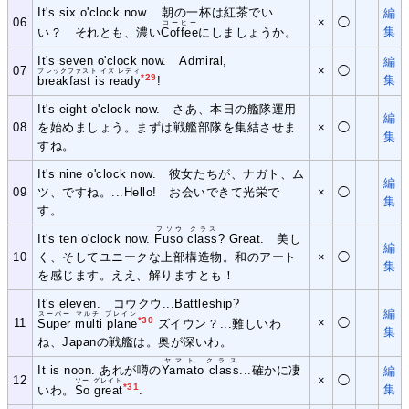
It's six o'clock now. 朝の一杯は紅茶でい
編
06
×
◯
コーヒー
集
い？ それとも、濃い
Coffee
にしましょうか。
It's seven o'clock now. Admiral,
編
07
×
◯
ブレックファスト イズ レディ
*29
集
breakfast is ready
!
It's eight o'clock now. さあ、本日の艦隊運用
編
08
を始めましょう。まずは戦艦部隊を集結させま
×
◯
集
すね。
It's nine o'clock now. 彼女たちが、ナガト、ム
編
09
ツ、ですね。...Hello! お会いできて光栄で
×
◯
集
す。
フソウ クラス
It's ten o'clock now.
Fuso class
? Great. 美し
編
10
く、そしてユニークな上部構造物。和のアート
×
◯
集
を感じます。ええ、解りますとも！
It's eleven. コウクウ...Battleship?
編
スーパー マルチ プレイン
*30
11
×
◯
Super multi plane
ズイウン？...難しいわ
集
ね、Japanの戦艦は。奥が深いわ。
ヤマト クラス
It is noon. あれが噂の
Yamato class
...確かに凄
編
12
×
◯
ソー グレイト
*31
集
いわ。
So great
.