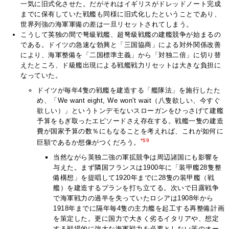
一気に旧式化させた。だがそれはイギリスがドレッドノート完成
までに保有していた戦艦も同様に旧式化したということであり、
世界列強の海軍軍備の差は一旦リセットされてしまう。
こうして英独の間で弩級戦艦、超弩級戦艦の建艦競争が始まるの
である。ドイツの急速な勃興と「三国協商」による対外関係改善
により、海軍整備を「二国標準主義」から「対独二倍」に切り替
えたところ、ド級艦出現による戦艦戦力リセットは大きな負担に
なっていた。
ドイツが毎年4隻の戦艦を建造する「艦隊法」を施行したた
め、「We want eight, We won't wait（八隻欲しい、今すぐ
欲しい）」というトンデモないスローガンをひっさげて建艦
予算をもぎ取ったエピソードさえ存在する。戦艦一隻の建造
費が国家予算の数％にもなることを考えれば、これが如何に
*59
巨額であるか想像がつくだろう。
当然ながら英独二強の軍拡競争は周辺諸国にも影響を
与えた。まず隣国フランスは1900年に「装甲艦28隻整
備構想」を提唱して1920年までに28隻の装甲艦（戦
艦）を建造するプランを打ち立てる。次いで日露戦争
で海軍戦力の過半を失っていたロシアは1908年から
1918年までに隔年毎4隻の主力艦を起工する再整備計画
を策定した。更に国力で大きく劣るイタリアや、想定
する戦場的に強大な海軍戦力を必要としない筈のオー