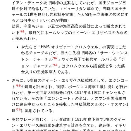
イアン・デューク級で同様の提案をしていたが、国王ジョージ五
世の反対で断念していた。（ピューリタン革命で、当時の国王チ
ャールズ1世を処刑し共和制を実施した人物を王立海軍の艦名にす
るとは何事か！というのが理由）
結局、今度もジョージ五世や海軍高官の反対によって断念されて
*66
いる
。最終的にネームシップのクイーン・エリザベスのみ命名
が認められた。
やたらと「HMS オリヴァー・クロムウェル」の実現にこだ
わるチャーチルだが、彼のご先祖で同名の「サー・ウィンス
*67
トン・チャーチル
」やその息子で初代マールバラ公「ジ
*68
ョン・チャーチル
」はクロムウェルら議会派と争った筋
金入りの王党派軍人である。
さらに、6隻目のクイーン・エリザベス級戦艦として、エジンコー
*69
ト
の建造が計画され、実際にポーツマス海軍工廠に発注が行わ
れたが、第一次世界大戦勃発に伴い1914年8月末にキャンセルさ
れている。その後「エジンコート」の名は、オスマン帝国海軍向
けに建造中だったところを接収した弩級戦艦スルタン・オスマン1
*70
世
に流用されている。
英領マレーと同じく、カナダ政府も1913年度予算で3隻のクイー
ン・エリザベス級戦艦を建造する計画を立てた。建造後、イギリ