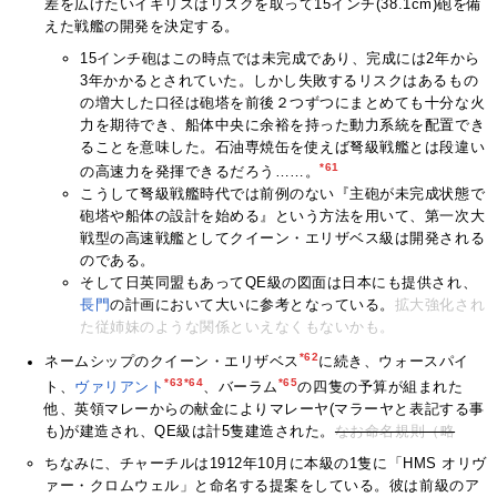
差を広げたいイギリスはリスクを取って15インチ(38.1cm)砲を備
えた戦艦の開発を決定する。
15インチ砲はこの時点では未完成であり、完成には2年から
3年かかるとされていた。しかし失敗するリスクはあるもの
の増大した口径は砲塔を前後２つずつにまとめても十分な火
力を期待でき、船体中央に余裕を持った動力系統を配置でき
ることを意味した。石油専焼缶を使えば弩級戦艦とは段違い
*61
の高速力を発揮できるだろう……。
こうして弩級戦艦時代では前例のない『主砲が未完成状態で
砲塔や船体の設計を始める』という方法を用いて、第一次大
戦型の高速戦艦としてクイーン・エリザベス級は開発される
のである。
そして日英同盟もあってQE級の図面は日本にも提供され、
長門
の計画において大いに参考となっている。
拡大強化され
た従姉妹のような関係といえなくもないかも。
*62
ネームシップのクイーン・エリザベス
に続き、ウォースパイ
*63
*64
*65
ト、
ヴァリアント
、バーラム
の四隻の予算が組まれた
他、英領マレーからの献金によりマレーヤ(マラーヤと表記する事
も)が建造され、QE級は計5隻建造された。
なお命名規則（略
ちなみに、チャーチルは1912年10月に本級の1隻に「HMS オリヴ
ァー・クロムウェル」と命名する提案をしている。彼は前級のア