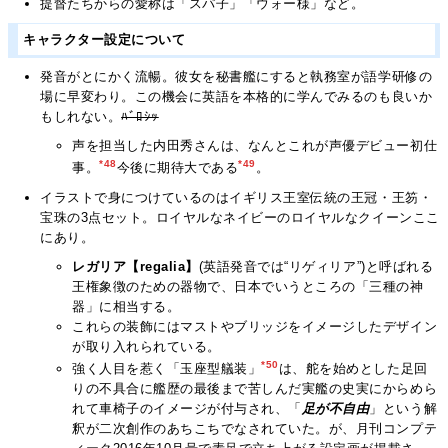
提督たちからの愛称は「スパ子」「ウォー様」など。
キャラクター設定について
発音がとにかく流暢。彼女を秘書艦にすると執務室が語学研修の
場に早変わり。この機会に英語を本格的に学んでみるのも良いか
もしれない。
ﾊﾞﾛｼｯ
声を担当した内田秀さんは、なんとこれが声優デビュー初仕
*48
*49
事。
今後に期待大である
。
イラストで身につけているのはイギリス王室伝統の王冠・王笏・
宝珠の3点セット。ロイヤルなネイビーのロイヤルなクイーンここ
にあり。
レガリア【regalia】
(英語発音では“リゲィリア”)と呼ばれる
王権象徴のための器物で、日本でいうところの「三種の神
器」に相当する。
これらの装飾にはマストやブリッジをイメージしたデザイン
が取り入れられている。
*50
強く人目を惹く「玉座型艤装」
は、舵を始めとした足回
りの不具合に艦歴の最後まで苦しんだ実艦の史実にからめら
れて車椅子のイメージが付与され、「
足が不自由
」という解
釈が二次創作のあちこちでなされていた。が、月刊コンプテ