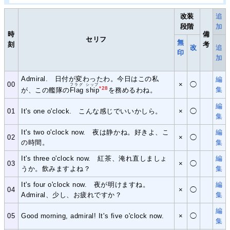
改装
追
段階
加
時
備
セリフ
無
刻
考
改
追
印
加
Admiral. 日付が変わったわ。今日はこの私
編
00
×
◯
フラグ シップ
*28
集
が、この艦隊の
Flag ship
を務めるわね。
編
01
It's one o'clock. こんな感じでいいかしら。
×
◯
集
It's two o'clock now. 夜は静かね。好きよ、こ
編
02
×
◯
の時間。
集
It's three o'clock now. 紅茶、淹れ直しましょ
編
03
×
◯
うか。飲みますよね？
集
It's four o'clock now. 夜が明けますね。
編
04
×
◯
Admiral、少し、お疲れですか？
集
編
05
Good morning, admiral! It's five o'clock now.
×
◯
集