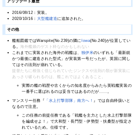
アップデート履歴
2016/08/12：実装。
2020/10/16：
大型艦建造
に追加された。
その他
艦船図鑑ではWarspite(No.239)の隣に
Iowa
(No.240)が位置してい
る。
海外艦娘のゲスト枠なのかもしれない
これまでに実装された海外の戦艦は、
独
伊
米
のいずれも「最新鋭
かつ最後に建造された型式」が実装第一号だったが、英国に関し
てはその法則が崩れている。
提督たちに根強く信じられていたジンクスや法則の類が新実装に
あっさり破られるのは、艦これではよくあること。
実際の艦の戦歴や古くからの知名度からみたら英戦艦実装の
一番手に選ばれるのは妥当ではあるのだが……。
マンスリー任務『
「水上打撃部隊」南方へ！
』では自由枠扱いと
なるので注意。
この任務の前提任務である「戦艦を主力とした水上打撃部隊
を編成せよ！」で大和型・長門型・伊勢型・扶桑型が指定さ
れているため。仕様です。