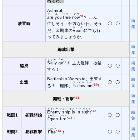
出るわ。
Admiral,
アー ユー フリー ナウ
*8
are you free now
？ ...ん、
編
放置時
忙しそう...仕方ないわ。そう
◯
◯
集
ルーム
だ、金剛達の
Room
にでも行
ってみましょうか。
編
編成出撃
集
サリー ゴー
*9
編
Sally go
！ 主力艦隊、抜錨
編成
◯
◯
集
する！
Battleship Warspite、出撃す
編
出撃
◯
◯
ファロー ミー
*10
集
る！ 艦隊、
Follow me
!
編
*11
開戦・攻撃
集
エネミー シップ イズ イン サイト
*12
Enemy ship is in sight
.
編
戦闘1
昼戦開始
◯
◯
オープン ファイア
*13
集
Open fire
！
編
ファイア
*14
戦闘2
昼戦攻撃
◯
◯
Fire
！
集