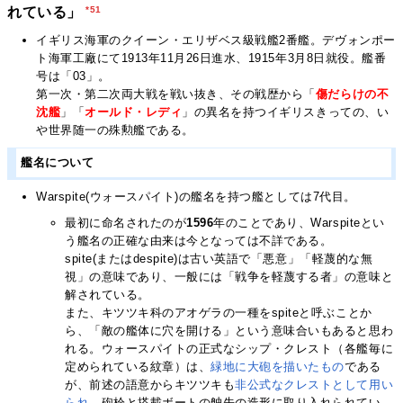
*51
れている」
イギリス海軍のクイーン・エリザベス級戦艦2番艦。デヴォンポー
ト海軍工廠にて1913年11月26日進水、1915年3月8日就役。艦番
号は「03」。
第一次・第二次両大戦を戦い抜き、その戦歴から「
傷だらけの不
沈艦
」「
オールド・レディ
」の異名を持つイギリスきっての、い
や世界随一の殊勲艦である。
艦名について
Warspite(ウォースパイト)の艦名を持つ艦としては7代目。
最初に命名されたのが
1596
年のことであり、Warspiteとい
う艦名の正確な由来は今となっては不詳である。
spite(またはdespite)は古い英語で「悪意」「軽蔑的な無
視」の意味であり、一般には「戦争を軽蔑する者」の意味と
解されている。
また、キツツキ科のアオゲラの一種をspiteと呼ぶことか
ら、「敵の艦体に穴を開ける」という意味合いもあると思わ
れる。ウォースパイトの正式なシップ・クレスト（各艦毎に
定められている紋章）は、
緑地に大砲を描いたもの
である
が、前述の語意からキツツキも
非公式なクレストとして用い
られ
、砲栓と搭載ボートの舳先の造形に取り入れられてい