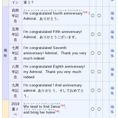
イン
違う？
四周
アイム コングラッチュレイテッド フォース アニバーサリー
*39
編
I'm congratulated fourth anniversary
！
年記
◯
◯
集
Admiral、ありがとう。
念
五周
I'm congratulated Fifth anniversary!
編
年記
◯
◯
Admiral、ありがとうございます。
集
念
七周
I'm congratulated Seventh
周
編
年記
anniversary! Admiral、Thank you very
◯
◯
年
集
念
much indeed
八周
I'm congratulated Eighth anniversary!
編
年記
my Admiral、Thank you very much
◯
◯
集
念
indeed
九周
I'm congratulated ! And anniversary
編
年記
admiral. ありがとう。そしておめでと
◯
◯
集
念
う。
2019
ウィー ニー トゥ ファイン ジェーナス
*40
We need to find Janus
,
編
夏イ
◯
◯
アンド ブリング ハー ホーム
*41
集
and bring her home
.
ベ