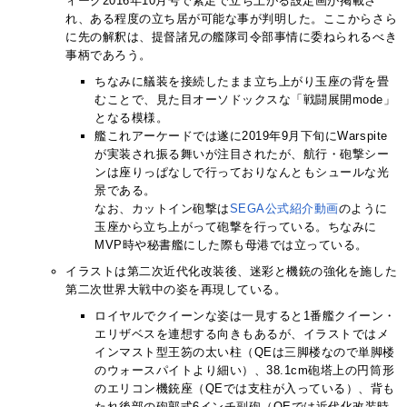
ィーク2016年10月号で素足で立ち上がる設定画が掲載さ
れ、ある程度の立ち居が可能な事が判明した。ここからさら
に先の解釈は、提督諸兄の艦隊司令部事情に委ねられるべき
事柄であろう。
ちなみに艤装を接続したまま立ち上がり玉座の背を畳
むことで、見た目オーソドックスな「戦闘展開mode」
となる模様。
艦これアーケードでは遂に2019年9月下旬にWarspite
が実装され振る舞いが注目されたが、航行・砲撃シー
ンは座りっぱなしで行っておりなんともシュールな光
景である。
なお、カットイン砲撃は
SEGA公式紹介動画
のように
玉座から立ち上がって砲撃を行っている。ちなみに
MVP時や秘書艦にした際も母港では立っている。
イラストは第二次近代化改装後、迷彩と機銃の強化を施した
第二次世界大戦中の姿を再現している。
ロイヤルでクイーンな姿は一見すると1番艦クイーン・
エリザベスを連想する向きもあるが、イラストではメ
インマスト型王笏の太い柱（QEは三脚楼なので単脚楼
のウォースパイトより細い）、38.1cm砲塔上の円筒形
のエリコン機銃座（QEでは支柱が入っている）、背も
たれ後部の砲郭式6インチ副砲（QEでは近代化改装時