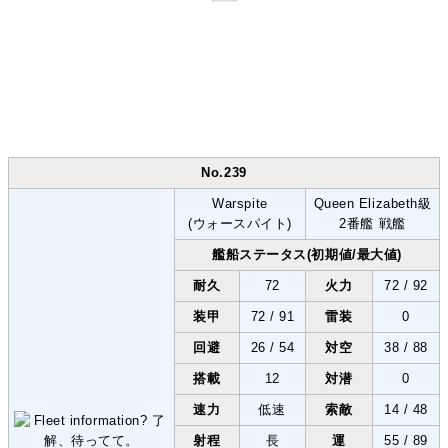
No.239
Warspite
Queen Elizabeth級
(ウォースパイト)
2番艦 戦艦
艦船ステータス(初期値/最大値)
耐久
72
火力
72 / 92
装甲
72 / 91
雷装
0
回避
26 / 54
対空
38 / 88
搭載
12
対潜
0
速力
低速
索敵
14 / 48
射程
長
運
55 / 89