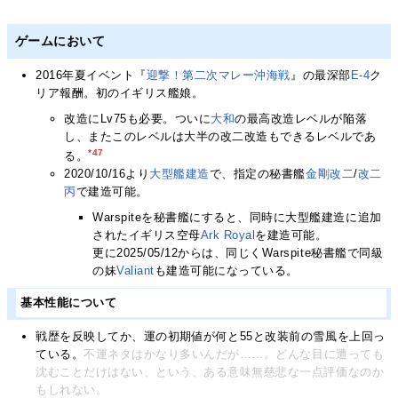
ゲームにおいて
2016年夏イベント『
迎撃！第二次マレー沖海戦
』の最深部
E-4
ク
リア報酬。初のイギリス艦娘。
改造にLv75も必要。ついに
大和
の最高改造レベルが陥落
し、またこのレベルは大半の改二改造もできるレベルであ
*47
る。
2020/10/16より
大型艦建造
で、指定の秘書艦
金剛改二
/
改二
丙
で建造可能。
Warspiteを秘書艦にすると、同時に大型艦建造に追加
されたイギリス空母
Ark Royal
を建造可能。
更に2025/05/12からは、同じくWarspite秘書艦で同級
の妹
Valiant
も建造可能になっている。
基本性能について
戦歴を反映してか、運の初期値が何と55と改装前の雪風を上回っ
ている。
不運ネタはかなり多いんだが……。
どんな目に遭っても
沈むことだけはない、という、ある意味無慈悲な一点評価なのか
もしれない。