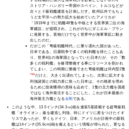
ストリア・ハンガリー帝国やスペイン、トルコなどが
次々とド級戦艦建造を計画しだす。欧州以外でもちょ
うど太平洋への勢力拡大を始めていたアメリカが
「1919年までに戦艦48隻を中核とする世界第二位の海
軍建設」が提唱され、これがのちにダニエル・プラン
に発展する。英独だけでなく世界中が海軍軍拡に動き
出したのだ。
だがこの「弩級戦艦時代」に乗り遅れた国があった。
日本である。日露戦争で多くの戦利艦を得たこともあ
り、世界4位の海軍国となっていた日本だが、その「数
多くの戦利艦」を修理整備する事にリソースを割かれ
てしまい、この時期に整備できた弩級戦艦は河内型2隻
*60
だけと、大きく出遅れてしまった。次第に拡大する
列強諸国との戦力差に焦った日本は、その格差を埋め
るために技術獲得の意味も込めて、1隻の主力艦を国産
ではなく海外発注することにした。これが日本最後の
海外製主力艦となる
金剛
である。
このような中、13.5インチ(34.3㎝)砲を連装5基搭載する超弩級戦
艦「オライオン」級を建造し列強、特にドイツに差をつけたイギ
リスであったが、早くもドイツ、日本、アメリカが計画中の新戦
艦は14インチ(35.6cm)砲を備えるという情報が得られた。更なる