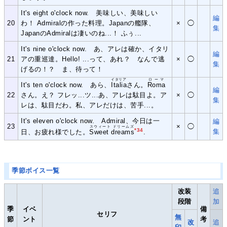
It's eight o'clock now. 美味しい、美味しい
編
20
わ！ Admiralの作った料理。Japanの艦隊、
×
◯
集
JapanのAdmiralは凄いのね...！ ふぅ...
It's nine o'clock now. あ、アレは確か、イタリ
編
21
アの重巡達。Hello! ...って、あれ？ なんで逃
×
◯
集
げるの！？ ま、待って！
イタリア
ローマ
It's ten o'clock now. あら、
Italia
さん。
Roma
編
22
さん。え？ フレッ...ツ...あ、アレは駄目よ。ア
×
◯
集
レは、駄目だわ。私、アレだけは、苦手...。
It's eleven o'clock now. Admiral、今日は一
編
23
×
◯
スウィート ドリームズ
*34
集
日、お疲れ様でした。
Sweet dreams
.
季節ボイス一覧
改装
追
段階
加
季
イベ
備
セリフ
無
節
ント
考
改
追