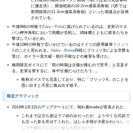
に撤去済）、開放砲架の10.2cm連装高角砲（QEでは
密閉砲塔の11.3cm連装高角砲）といった相違点が反映
されている。
午後9時の時報で
Zara
・
Pola
に逃げられているのは、史実のマタ
パン岬沖海戦において両艦が交戦し、姉妹艦とともに彼女たちを
撃沈しているため。
午後10時の時報で言いかけているのはドイツの誘導爆弾
フリッツ
X
のことと思われる。
Italia
・
Roma
同様にフリッツXによる空襲を
受け、ボイラー室大破・航行不能などの被害を受けた。
梅雨限定ボイスにて「雨の時期は古傷が痛むので苦手」と言及す
る。史実を察するに、体中古傷だらけだろう…。
晩秋ボイスでも言及しており、特に「フリッツX」のことを
思い出すと不意に痛み出す様子。
限定グラフィック
2018年1月1日のアップデートにて、晴れ着modeが実装された。
これまでは立ち姿はラフ絵のみだったが、ようやく公式絵で
も立った姿を見せてくれた。はしゃぎ様が大変かわいい。
そ
して中破絵でしょげた姿も大変かわいい