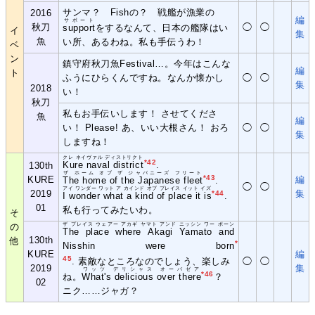
サンマ？ Fishの？ 戦艦が漁業の
2016
編
サポート
秋刀
◯
◯
support
をするなんて、日本の艦隊はい
イ
集
魚
い所、あるわね。私も手伝うわ！
ベ
ン
鎮守府秋刀魚Festival…。今年はこんな
編
ト
ふうにひらくんですね。なんか懐かし
◯
◯
集
2018
い！
秋刀
私もお手伝いします！ させてくださ
魚
編
い！ Please! あ、いい大根さん！ おろ
◯
◯
集
しますね！
クレ ネイヴァル ディストリクト
*42
Kure naval district
.
130th
ザ ホーム オブ ザ ジャパニーズ フリート
*43
KURE
編
The home of the Japanese fleet
.
◯
◯
アイ ワンダー ワット ア カインド オブ プレイス イット イズ
2019
集
*44
I wonder what a kind of place it is
.
01
私も行ってみたいわ。
そ
の
ザ プレイス ウェアー アカギ ヤマト アンド ニッシン ワー ボーン
The place where Akagi Yamato and
130th
他
*
Nisshin were born
KURE
編
45
. 素敵なところなのでしょう、楽しみ
◯
◯
2019
集
ワッツ デリシャス オーバゼア
*46
ね。
What's delicious over there
？
02
ニク……ジャガ？