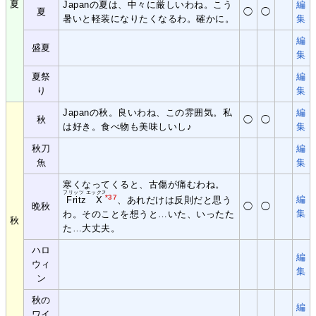
夏
Japanの夏は、中々に厳しいわね。こう
編
夏
◯
◯
暑いと軽装になりたくなるわ。確かに。
集
編
盛夏
集
夏祭
編
り
集
Japanの秋。良いわね、この雰囲気。私
編
秋
◯
◯
は好き。食べ物も美味しいし♪
集
秋刀
編
魚
集
寒くなってくると、古傷が痛むわね。
フリッツ エックス
*37
編
Fritz X
、あれだけは反則だと思う
晩秋
◯
◯
集
わ。そのことを想うと…いた、いったた
秋
た…大丈夫。
ハロ
編
ウィ
集
ン
秋の
編
ワイ