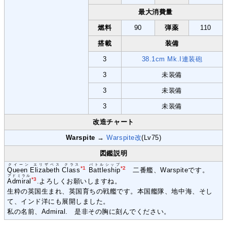
最大消費量
燃料
90
弾薬
110
搭載
装備
3
38.1cm Mk.I連装砲
3
未装備
3
未装備
3
未装備
改造チャート
Warspite
→
Warspite改
(Lv75)
図鑑説明
クイーン エリザベス クラス
バトルシップ
*1
*2
Queen Elizabeth Class
Battleship
二番艦、Warspiteです。
アドミラル
*3
Admiral
.よろしくお願いしますね。
生粋の英国生まれ、英国育ちの戦艦です。本国艦隊、地中海、そし
て、インド洋にも展開しました。
私の名前、Admiral. 是非その胸に刻んでください。