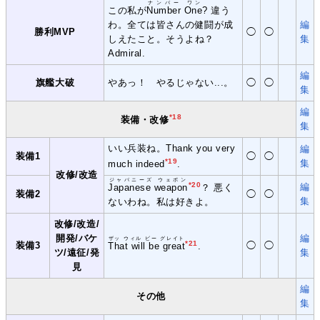
ナンバー ワン
この私が
Number One
? 違う
わ。全ては皆さんの健闘が成
編
勝利MVP
◯
◯
しえたこと。そうよね？
集
Admiral.
編
旗艦大破
やあっ！ やるじゃない...。
◯
◯
集
編
*18
装備・改修
集
いい兵装ね。Thank you very
編
装備1
◯
◯
*19
集
much indeed
.
改修/改造
ジャパニーズ ウェポン
*20
編
Japanese weapon
？ 悪く
装備2
◯
◯
集
ないわね。私は好きよ。
改修/改造/
開発/バケ
編
ザッ ウィル ビー グレイト
*21
装備3
◯
◯
That will be great
.
ツ/遠征/発
集
見
編
その他
集