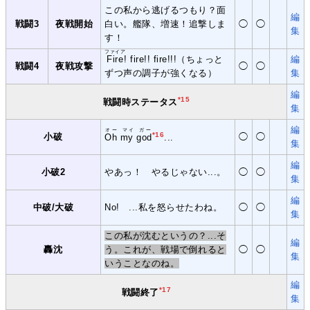
この私から逃げるつもり？面
編
戦闘3
夜戦開始
白い。艦隊、増速！追撃しま
◯
◯
集
す！
ファイア
Fire
! fire!! fire!!!（ちょっと
編
戦闘4
夜戦攻撃
◯
◯
ずつ声の調子が強くなる）
集
編
*15
戦闘時ステータス
集
編
オー マイ ガー
*16
小破
◯
◯
Oh my god
...
集
編
小破2
やあっ！ やるじゃない...。
◯
◯
集
編
中破/大破
No! ...私を怒らせたわね。
◯
◯
集
この私が沈むというの？...そ
編
轟沈
う。これが、戦場で倒れると
◯
◯
集
いうことなのね。
編
*17
戦闘終了
集