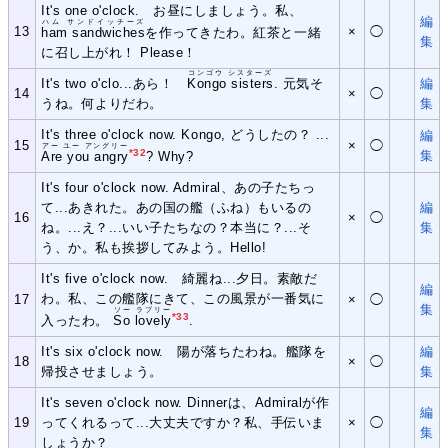
It's one o'clock. お昼にしましょう。私、
編
ハム サンドイッチーズ
13
×
◯
ham sandwiches
を作ってきたわ。紅茶と一緒
集
に召し上がれ！ Please！
コンゴウ シスターズ
It's two o'clo...あら！
Kongo sisters
. 元気そ
編
14
×
◯
うね。何よりだわ。
集
It's three o'clock now. Kongo, どうしたの？ ...
編
15
×
◯
アー ユー アングリー
*32
集
Are you angry
? Why?
It's four o'clock now. Admiral、あの子たちっ
て...あきれた。あの国の艦（ふね）もいるの
編
16
×
◯
ね。...え？...いい子たちなの？本当に？...そ
集
う、か。私も挨拶してみよう。Hello!
It's five o'clock now. 綺麗ね...夕日。素敵だ
編
わ。私、この艦隊にきて、この風景が一番気に
17
×
◯
集
ソー ラブリー
*33
入ったわ。
So lovely
.
It's six o'clock now. 陽が落ちたわね。艦隊を
編
18
×
◯
帰投させましょう。
集
It's seven o'clock now. Dinnerは、Admiralが作
編
19
ってくれるって...大丈夫ですか？私、手伝いま
×
◯
集
しょうか？