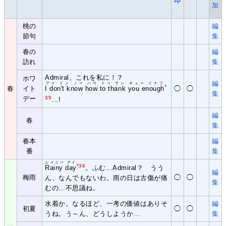
印
加
桃の
編
節句
集
春の
編
訪れ
集
Admiral、これを私に！？
ホワ
編
アイ ドン ノー ハウ トゥ サン キュー イナフ
*
春
イト
I don't know how to thank you enough
◯
◯
集
デー
35
...!
編
春
集
春本
編
番
集
レイニー デイ
*36
Rainy day
。ふむ…Admiral？ うう
編
梅雨
◯
◯
ん、なんでもないわ。雨の日は古傷が痛
集
むの…不思議ね。
水着か。なるほど、一考の価値はありそ
編
初夏
◯
◯
うね。う～ん、どうしようか…
集