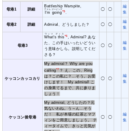
Battleship Warspite,
編
母港1
詳細
◯
◯
アイム ゴーイング
*5
集
I'm going
.
編
母港2
詳細
Admiral、どうしました？
◯
◯
集
ワッツ ディス
*6
What's this
, Admiral? あな
編
た、この手はいったいどうい
母港3
◯
◯
集
う意味かしら。説明してくだ
さる？
My admiral？ Why are you
*7
calling
？ え、この、Ring
編
は？この私に？...そう。お受
ケッコンカッコカリ
◯
◯
集
けします！ My admiral! こ
の身果てるまで、共に参りま
しょう！
My admiral, どうしたの？元
気ないわね。う～ん...そう
だ！ 私が本場の紅茶とマフ
編
ケッコン後母港
◯
◯
ィンをご用意しましょう。 テ
集
ィータイムで、きっと元気が