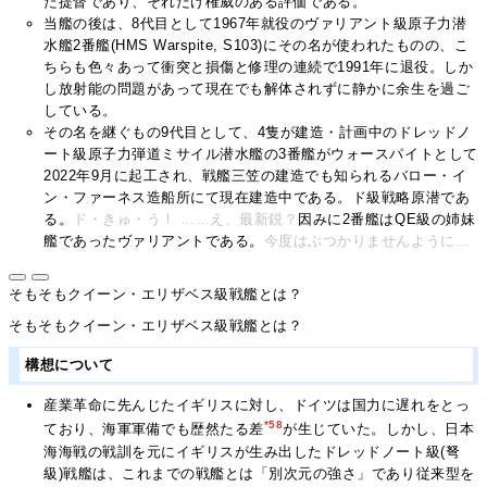
た提督であり、それだけ権威のある評価である。
当艦の後は、8代目として1967年就役のヴァリアント級原子力潜
水艦2番艦(HMS Warspite, S103)にその名が使われたものの、こ
ちらも色々あって衝突と損傷と修理の連続で1991年に退役。しか
し放射能の問題があって現在でも解体されずに静かに余生を過ご
している。
その名を継ぐもの9代目として、4隻が建造・計画中のドレッドノ
ート級原子力弾道ミサイル潜水艦の3番艦がウォースパイトとして
2022年9月に起工され、戦艦三笠の建造でも知られるバロー・イ
ン・ファーネス造船所にて現在建造中である。ド級戦略原潜であ
る。
ド・きゅ・う！ ……え、最新鋭？
因みに2番艦はQE級の姉妹
艦であったヴァリアントである。
今度はぶつかりませんように…
そもそもクイーン・エリザベス級戦艦とは？
そもそもクイーン・エリザベス級戦艦とは？
構想について
産業革命に先んじたイギリスに対し、ドイツは国力に遅れをとっ
*58
ており、海軍軍備でも歴然たる差
が生じていた。しかし、日本
海海戦の戦訓を元にイギリスが生み出したドレッドノート級(弩
級)戦艦は、これまでの戦艦とは「別次元の強さ」であり従来型を