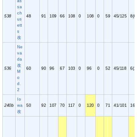
as
sa
ch
538
48
91
109
66
108
0
108
0
59
45/125
8(0
us
ett
s
改
Ne
va
da
改
536
60
90
96
67
103
0
96
0
52
45/118
6(1
M
o
d.
2
Io
240b
wa
50
92
107
70
117
0
120
0
71
41/101
16
改