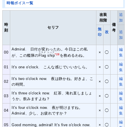
時報ボイス一覧
改装
追
段階
加
時
備
セリフ
無
刻
考
改
追
印
加
Admiral. 日付が変わったわ。今日はこの私
編
00
×
◯
フラグ シップ
*28
集
が、この艦隊の
Flag ship
を務めるわね。
編
01
It's one o'clock. こんな感じでいいかしら。
×
◯
集
It's two o'clock now. 夜は静かね。好きよ、こ
編
02
×
◯
の時間。
集
It's three o'clock now. 紅茶、淹れ直しましょ
編
03
×
◯
うか。飲みますよね？
集
It's four o'clock now. 夜が明けますね。
編
04
×
◯
Admiral、少し、お疲れですか？
集
編
05
Good morning, admiral! It's five o'clock now.
×
◯