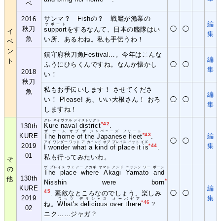
ベ
サンマ？ Fishの？ 戦艦が漁業の
2016
編
サポート
秋刀
◯
◯
support
をするなんて、日本の艦隊はい
イ
集
魚
い所、あるわね。私も手伝うわ！
ベ
ン
鎮守府秋刀魚Festival…。今年はこんな
編
ト
ふうにひらくんですね。なんか懐かし
◯
◯
集
2018
い！
秋刀
私もお手伝いします！ させてくださ
魚
編
い！ Please! あ、いい大根さん！ おろ
◯
◯
集
しますね！
クレ ネイヴァル ディストリクト
*42
Kure naval district
.
130th
ザ ホーム オブ ザ ジャパニーズ フリート
*43
KURE
編
The home of the Japanese fleet
.
◯
◯
アイ ワンダー ワット ア カインド オブ プレイス イット イズ
2019
集
*44
I wonder what a kind of place it is
.
01
私も行ってみたいわ。
そ
の
ザ プレイス ウェアー アカギ ヤマト アンド ニッシン ワー ボーン
The place where Akagi Yamato and
130th
他
*
Nisshin were born
KURE
編
45
. 素敵なところなのでしょう、楽しみ
◯
◯
2019
集
ワッツ デリシャス オーバゼア
*46
ね。
What's delicious over there
？
02
ニク……ジャガ？