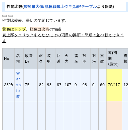
性能比較(
艦船最大値/諸種戦艦上位早見表/テーブル
より転送)
性能比較表。長いので閉じています。
黄色はトップ
、
桜色は次点
の性能
表上部をクリックするたびにその項目の昇順・降順で並べ替えできま
す
運(初
名
改造
耐
装
回
火
雷
対
対
索
搭
No
期
前
Lv
久
甲
避
力
装
空
潜
敵
載
/最大)
W
ar
239b
spi
75
82
93
67
107
0
98
0
60
70/117
12
te
改