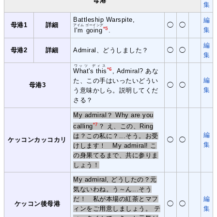
母港
集
Battleship Warspite,
編
母港1
詳細
◯
◯
アイム ゴーイング
*5
集
I'm going
.
編
母港2
詳細
Admiral、どうしました？
◯
◯
集
ワッツ ディス
*6
What's this
, Admiral? あな
編
た、この手はいったいどうい
母港3
◯
◯
集
う意味かしら。説明してくだ
さる？
My admiral？ Why are you
*7
calling
？ え、この、Ring
編
は？この私に？...そう。お受
ケッコンカッコカリ
◯
◯
集
けします！ My admiral! こ
の身果てるまで、共に参りま
しょう！
My admiral, どうしたの？元
気ないわね。う～ん...そう
だ！ 私が本場の紅茶とマフ
編
ケッコン後母港
◯
◯
ィンをご用意しましょう。 テ
集