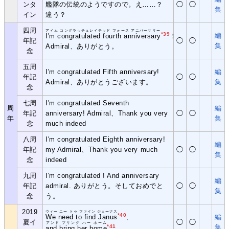
ンタ
艦隊の伝統のようですので。え……？
◯
◯
集
イン
違う？
四周
アイム コングラッチュレイテッド フォース アニバーサリー
*39
編
I'm congratulated fourth anniversary
！
年記
◯
◯
集
Admiral、ありがとう。
念
五周
I'm congratulated Fifth anniversary!
編
年記
◯
◯
Admiral、ありがとうございます。
集
念
七周
I'm congratulated Seventh
周
編
年記
anniversary! Admiral、Thank you very
◯
◯
年
集
念
much indeed
八周
I'm congratulated Eighth anniversary!
編
年記
my Admiral、Thank you very much
◯
◯
集
念
indeed
九周
I'm congratulated ! And anniversary
編
年記
admiral. ありがとう。そしておめでと
◯
◯
集
念
う。
2019
ウィー ニー トゥ ファイン ジェーナス
*40
We need to find Janus
,
編
夏イ
◯
◯
アンド ブリング ハー ホーム
*41
集
and bring her home
.