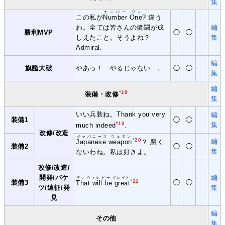
集
ナンバー ワン
この私が
Number One
? 違う
わ。全ては皆さんの健闘が成
編
勝利MVP
◯
◯
しえたこと。そうよね？
集
Admiral.
編
旗艦大破
やあっ！ やるじゃない...。
◯
◯
集
編
*18
装備・改修
集
いい兵装ね。Thank you very
編
装備1
◯
◯
*19
集
much indeed
.
改修/改造
ジャパニーズ ウェポン
*20
編
Japanese weapon
？ 悪く
装備2
◯
◯
集
ないわね。私は好きよ。
改修/改造/
開発/バケ
編
ザッ ウィル ビー グレイト
*21
装備3
◯
◯
That will be great
.
ツ/遠征/発
集
見
編
その他
集