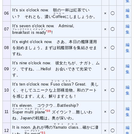
集
It's six o'clock now. 朝の一杯は紅茶でい
編
06
×
◯
コーヒー
集
い？ それとも、濃い
Coffee
にしましょうか。
It's seven o'clock now. Admiral,
編
07
×
◯
ブレックファスト イズ レディ
*29
集
breakfast is ready
!
It's eight o'clock now. さあ、本日の艦隊運用
編
08
を始めましょう。まずは戦艦部隊を集結させま
×
◯
集
すね。
It's nine o'clock now. 彼女たちが、ナガト、ム
編
09
ツ、ですね。...Hello! お会いできて光栄で
×
◯
集
す。
フソウ クラス
It's ten o'clock now.
Fuso class
? Great. 美し
編
10
く、そしてユニークな上部構造物。和のアート
×
◯
集
を感じます。ええ、解りますとも！
It's eleven. コウクウ...Battleship?
編
スーパー マルチ プレイン
*30
11
×
◯
Super multi plane
ズイウン？...難しいわ
集
ね、Japanの戦艦は。奥が深いわ。
ヤマト クラス
It is noon. あれが噂の
Yamato class
...確かに凄
編
12
×
◯
ソー グレイト
*31
集
いわ。
So great
.