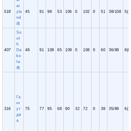
ar
518
yla
45
91
98
53
106
0
102
0
51
38/108
5(1
nd
改
So
ut
h
407
Da
48
91
108
65
109
0
108
0
60
36/98
8(0
ko
ta
改
Га
нг
316
ут
75
77
95
68
90
32
72
0
38
35/88
6(1
дв
а