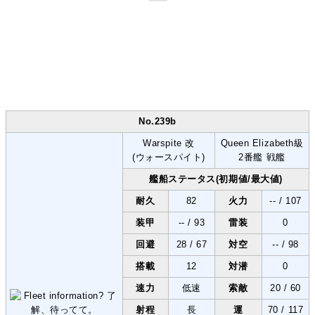
No.239b
Warspite 改
Queen Elizabeth級
(ウォースパイト)
2番艦 戦艦
艦船ステータス(初期値/最大値)
耐久
82
火力
-- / 107
装甲
-- / 93
雷装
0
回避
28 / 67
対空
-- / 98
搭載
12
対潜
0
速力
低速
索敵
20 / 60
射程
長
運
70 / 117