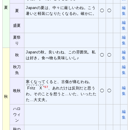
夏
Japanの夏は、中々に厳しいわね。こう
編
夏
◯
◯
暑いと軽装になりたくなるわ。確かに。
集
編
盛夏
集
夏祭
編
り
集
Japanの秋。良いわね、この雰囲気。私
編
秋
◯
◯
は好き。食べ物も美味しいし♪
集
秋刀
編
魚
集
寒くなってくると、古傷が痛むわね。
フリッツ エックス
*37
編
Fritz X
、あれだけは反則だと思う
晩秋
◯
◯
集
わ。そのことを想うと…いた、いったた
秋
た…大丈夫。
ハロ
編
ウィ
集
ン
秋の