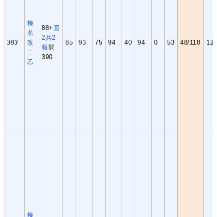
榛
88+
図
名
2
兵2
393
改
85
93
75
94
40
94
0
53
48/118
12(
報
開
二
390
乙
榛