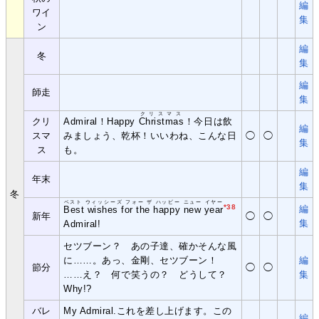
編
ワイ
集
ン
編
冬
集
編
師走
集
クリスマス
クリ
Admiral！Happy
Christmas
！今日は飲
編
スマ
みましょう、乾杯！いいわね、こんな日
◯
◯
集
ス
も。
編
年末
集
冬
ベスト ウィッシーズ フォー ザ ハッピー ニュー イヤー
*38
編
Best wishes for the happy new year
新年
◯
◯
集
Admiral!
セツブーン？ あの子達、確かそんな風
に……。あっ、金剛、セツブーン！
編
節分
◯
◯
……え？ 何で笑うの？ どうして？
集
Why!?
バレ
My Admiral.これを差し上げます。この
編