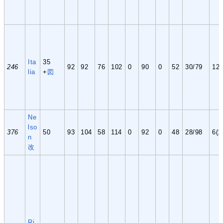
Ita
35
246
92
92
76
102
0
90
0
52
30/79
12
lia
+
図
Ne
lso
376
50
93
104
58
114
0
92
0
48
28/98
6(1
n
改
Ri