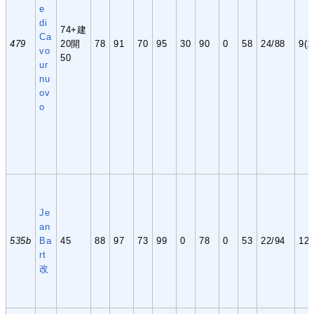
e
di
74+建
Ca
479
20開
78
91
70
95
30
90
0
58
24/88
9(1
vo
50
ur
nu
ov
o
Je
an
535b
Ba
45
88
97
73
99
0
78
0
53
22/94
12
rt
改