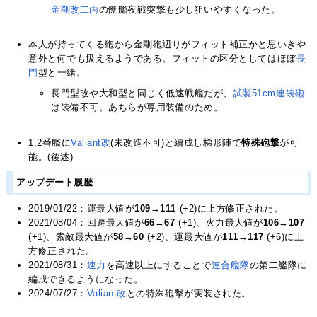
金剛改二丙
の僚艦夜戦突撃も少し狙いやすくなった。
本人が持ってくる砲から金剛砲辺りがフィット補正かと思いきや
意外と何でも扱えるようである。フィットの区分としてはほぼ
長
門
型と一緒。
長門型改や大和型と同じく低速戦艦だが、
試製51cm連装砲
は装備不可。あちらが専用装備のため。
1,2番艦に
Valiant改
(未改造不可)と編成し梯形陣で
特殊砲撃
が可
能。(後述)
アップデート履歴
2019/01/22：運最大値が
109
→
111
(+2)に上方修正された。
2021/08/04：回避最大値が
66
→
67
(+1)、火力最大値が
106
→
107
(+1)、索敵最大値が
58
→
60
(+2)、運最大値が
111
→
117
(+6)に上
方修正された。
2021/08/31：
速力
を高速以上にすることで
連合艦隊
の第二艦隊に
編成できるようになった。
2024/07/27：
Valiant改
との特殊砲撃が実装された。