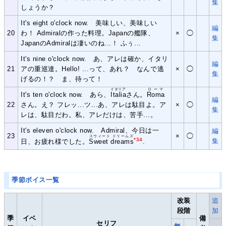
集
しょうか？
It's eight o'clock now. 美味しい、美味しい
編
20
わ！ Admiralの作った料理。Japanの艦隊、
×
◯
集
JapanのAdmiralは凄いのね...！ ふぅ...
It's nine o'clock now. あ、アレは確か、イタリ
編
21
アの重巡達。Hello! ...って、あれ？ なんで逃
×
◯
集
げるの！？ ま、待って！
イタリア
ローマ
It's ten o'clock now. あら、
Italia
さん。
Roma
編
22
さん。え？ フレッ...ツ...あ、アレは駄目よ。ア
×
◯
集
レは、駄目だわ。私、アレだけは、苦手...。
It's eleven o'clock now. Admiral、今日は一
編
23
×
◯
スウィート ドリームズ
*34
集
日、お疲れ様でした。
Sweet dreams
.
季節ボイス一覧
改装
追
段階
加
季
イベ
備
セリフ