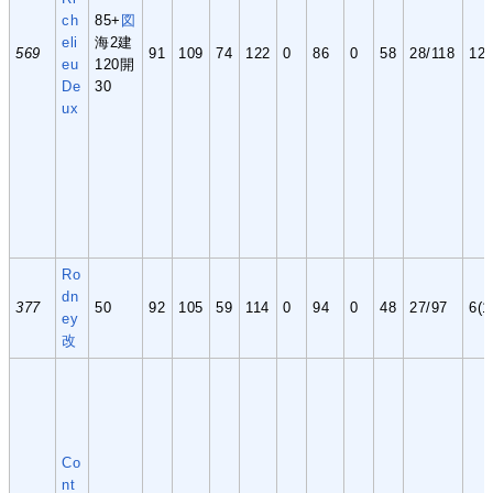
ch
85+
図
eli
海2建
569
91
109
74
122
0
86
0
58
28/118
12
eu
120開
De
30
ux
Ro
dn
377
50
92
105
59
114
0
94
0
48
27/97
6(1
ey
改
Co
nt