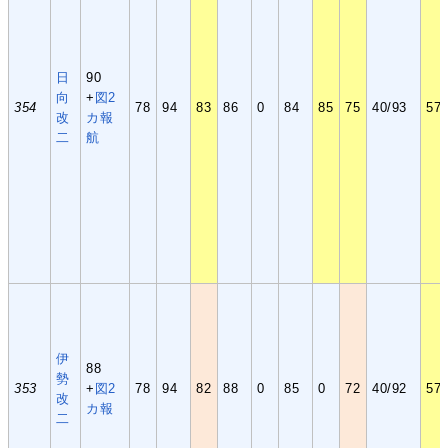
日
90
向
+
図2
354
78
94
83
86
0
84
85
75
40/93
57(
改
カ
報
二
航
伊
88
勢
353
+
図2
78
94
82
88
0
85
0
72
40/92
57(
改
カ
報
二