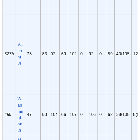
Va
lia
527b
73
83
92
69
102
0
92
0
59
40/105
12
nt
改
W
as
hin
459
47
93
104
66
107
0
106
0
62
38/108
8(0
gt
on
改
M