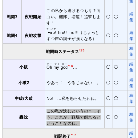
集
この私から逃げるつもり？面
編
戦闘3
夜戦開始
白い。艦隊、増速！追撃しま
◯
◯
集
す！
ファイア
Fire
! fire!! fire!!!（ちょっと
編
戦闘4
夜戦攻撃
◯
◯
ずつ声の調子が強くなる）
集
編
*15
戦闘時ステータス
集
編
オー マイ ガー
*16
小破
◯
◯
Oh my god
...
集
編
小破2
やあっ！ やるじゃない...。
◯
◯
集
編
中破/大破
No! ...私を怒らせたわね。
◯
◯
集
この私が沈むというの？...そ
編
轟沈
う。これが、戦場で倒れると
◯
◯
集
いうことなのね。
編
*17
戦闘終了