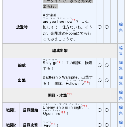
ィータイムで、きっと元気が
出るわ。
Admiral,
アー ユー フリー ナウ
*8
are you free now
？ ...ん、
編
放置時
忙しそう...仕方ないわ。そう
◯
◯
集
ルーム
だ、金剛達の
Room
にでも行
ってみましょうか。
編
編成出撃
集
サリー ゴー
*9
編
Sally go
！ 主力艦隊、抜錨
編成
◯
◯
集
する！
Battleship Warspite、出撃す
編
出撃
◯
◯
ファロー ミー
*10
集
る！ 艦隊、
Follow me
!
編
*11
開戦・攻撃
集
エネミー シップ イズ イン サイト
*12
Enemy ship is in sight
.
編
戦闘1
昼戦開始
◯
◯
オープン ファイア
*13
集
Open fire
！
編
ファイア
*14
戦闘2
昼戦攻撃
◯
◯
Fire
！