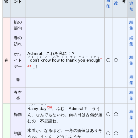
無
節
ント
考
改
追
印
加
桃の
編
節句
集
春の
編
訪れ
集
Admiral、これを私に！？
ホワ
編
アイ ドン ノー ハウ トゥ サン キュー イナフ
*
春
イト
I don't know how to thank you enough
◯
◯
集
デー
35
...!
編
春
集
春本
編
番
集
レイニー デイ
*36
Rainy day
。ふむ…Admiral？ うう
編
梅雨
◯
◯
ん、なんでもないわ。雨の日は古傷が痛
集
むの…不思議ね。
水着か。なるほど、一考の価値はありそ
編
初夏
◯
◯
うね。う～ん、どうしようか…
集