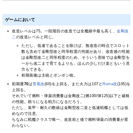
ゲームにおいて
改造レベルは75。一段階目の改造では全艦娘中最も高く、
金剛改
二
の改造レベルと同じ。
ただし、低速であることを除けば、無改造の時点でスロット
数も含めて金剛型改と同等程度の性能があり、改造後の性能
は金剛型改二と同等程度のため、そういう意味では金剛型を
一から改二まで育てるよりも、ほんの少しだけ楽ともいう見
方もできる。
初期装備は主砲とポンポン砲。
初期運
70
は
雪風改
(60)を上回る。また火力は107と
Roma改
(105)を
上回る。
それでいて燃料・弾薬消費量は金剛改二(燃100/弾125)以下と破格
の性能。頼りになる戦力になるだろう。
ただし、装甲・耐久の数値は金剛型改二並と低速戦艦としては低
めなので注意。
ちなみに戦艦クラスで唯一、改造前と後で燃料弾薬の消費量が変
わらない。