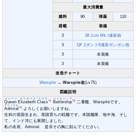
最大消費量
燃料
90
弾薬
110
搭載
装備
3
38.1cm Mk.I連装砲
3
QF 2ポンド8連装ポンポン砲
3
未装備
3
未装備
改造チャート
Warspite
→
Warspite改
(Lv75)
図鑑説明
クイーン エリザベス クラス
バトルシップ
*1
*2
Queen Elizabeth Class
Battleship
二番艦、Warspiteです。
アドミラル
*3
Admiral
.よろしくお願いしますね。
生粋の英国生まれ、英国育ちの戦艦です。本国艦隊、地中海、そし
て、インド洋にも展開しました。
私の名前、Admiral. 是非その胸に刻んでください。