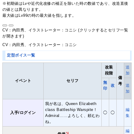
※初期値はLvや近代化改修の補正を除いた時の数値であり、改造直後
の値とは異なります。
最大値はLv99の時の最大値を指します。
CV：内田秀、イラストレーター：コニシ (クリックするとセリフ一覧
が開きます)
CV：内田秀、イラストレーター：コニシ
定型ボイス一覧
改装
追
段階
加
備
イベント
セリフ
無
考
改
追
印
加
我が名は、Queen Elizabeth
class Battleship Warspite！
編
入手/ログイン
◯
◯
Admiral……よろしく、頼むわ
集
ね。
編
*4