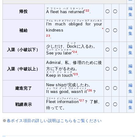
編
ア フリート ハズ リターンド
*22
帰投
◯
◯
A fleet has returned
.
集
アイム マッチ オブライジド フォー ヨア カインネス
I'm much obliged for your
編
*
kindness
補給
◯
◯
集
23
.
ドック
少しだけ、
Dock
に入るわ。
編
入渠（小破以下）
◯
◯
スィー ユー レイター
*24
集
See you later
.
Admiral、私、修理のために後
編
方に下がるわね。
入渠（中破以上）
◯
◯
集
キープ イン タッチ
*25
Keep in touch
.
New shipが完成したわ。
編
建造完了
◯
◯
イッ ワズ グッド ワズンティット
*26
集
It was good, wasn't it
？
フリート インフォメイション
*27
編
Fleet information
？ 了解、
戦績表示
◯
◯
集
待ってて。
※
各ボイス項目の詳しい説明はこちらをご覧ください