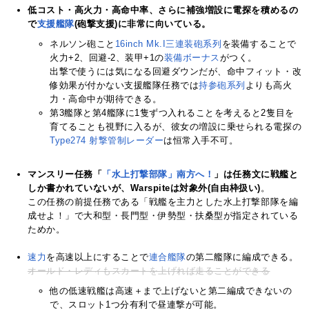
低コスト・高火力・高命中率、さらに補強増設に電探を積めるの
で
支援艦隊
(砲撃支援)に非常に向いている。
ネルソン砲こと
16inch M
k.I三連
装砲系列
を装備することで
火力+2、回避-2、装甲+1の
装備ボーナス
がつく。
出撃で使うには気になる回避ダウンだが、命中フィット・改
修効果が付かない支援艦隊任務では
持参砲
系列
よりも高火
力・高命中が期待できる。
第3艦隊と第4艦隊に1隻ずつ入れることを考えると2隻目を
育てることも視野に入るが、彼女の増設に乗せられる電探の
Type274 射撃管制レーダー
は恒常入手不可。
マンスリー任務「
「水上打撃部隊」南方へ！
」は任務文に戦艦と
しか書かれていないが、Warspiteは対象外(自由枠扱い)
。
この任務の前提任務である「戦艦を主力とした水上打撃部隊を編
成せよ！」で大和型・長門型・伊勢型・扶桑型が指定されている
ためか。
速力
を高速以上にすることで
連合艦隊
の第二艦隊に編成できる。
オールド・レディもスカートを上げれば走ることができる
他の低速戦艦は高速＋まで上げないと第二編成できないの
で、スロット1つ分有利で昼連撃が可能。