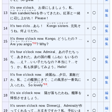
It's one o'clock. お昼にしましょう。私、
編
ハム サンドイッチーズ
13
×
◯
ham sandwiches
を作ってきたわ。紅茶と一緒
集
に召し上がれ！ Please！
コンゴウ シスターズ
It's two o'clo...あら！
Kongo sisters
. 元気そ
編
14
×
◯
うね。何よりだわ。
集
It's three o'clock now. Kongo, どうしたの？ ...
編
15
×
◯
アー ユー アングリー
*32
集
Are you angry
? Why?
It's four o'clock now. Admiral、あの子たちっ
て...あきれた。あの国の艦（ふね）もいるの
編
16
×
◯
ね。...え？...いい子たちなの？本当に？...そ
集
う、か。私も挨拶してみよう。Hello!
It's five o'clock now. 綺麗ね...夕日。素敵だ
編
わ。私、この艦隊にきて、この風景が一番気に
17
×
◯
集
ソー ラブリー
*33
入ったわ。
So lovely
.
It's six o'clock now. 陽が落ちたわね。艦隊を
編
18
×
◯
帰投させましょう。
集
It's seven o'clock now. Dinnerは、Admiralが作
編
19
ってくれるって...大丈夫ですか？私、手伝いま
×
◯