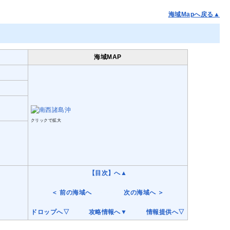
海域Mapへ戻る▲
海域MAP
クリックで拡大
【目次】へ▲
＜ 前の海域へ
・・・・・
次の海域へ ＞
ドロップへ▽
・・・
攻略情報へ▼
・・・
情報提供へ▽