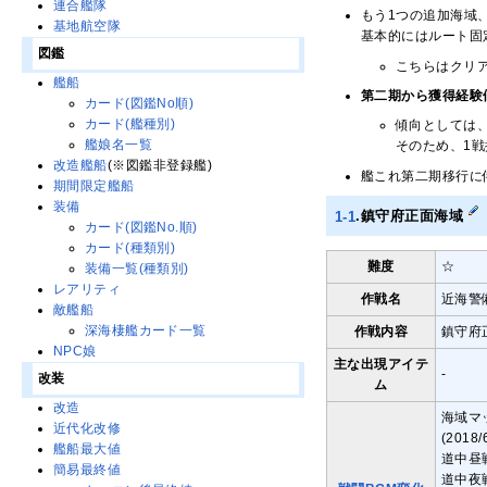
連合艦隊
もう1つの追加海域
基地航空隊
基本的にはルート固
図鑑
こちらはクリ
艦船
第二期から獲得経験
カード(図鑑No順)
カード(艦種別)
傾向としては
艦娘名一覧
そのため、1
改造艦船
(※図鑑非登録艦)
艦これ第二期移行に
期間限定艦船
装備
1-1
.鎮守府正面海域
カード(図鑑No.順)
カード(種類別)
難度
☆
装備一覧(種類別)
レアリティ
作戦名
近海警
敵艦船
深海棲艦カード一覧
作戦内容
鎮守府
NPC娘
主な出現アイテ
-
改装
ム
改造
海域マッ
近代化改修
(2018
艦船最大値
道中昼
簡易最終値
道中夜