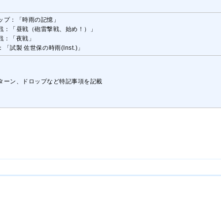
ップ：「時雨の記憶」
戦：「昼戦（砲雷撃戦、始め！）」
戦：「夜戦」
「試製 佐世保の時雨(Inst.)」
ターン、ドロップなど特記事項を記載