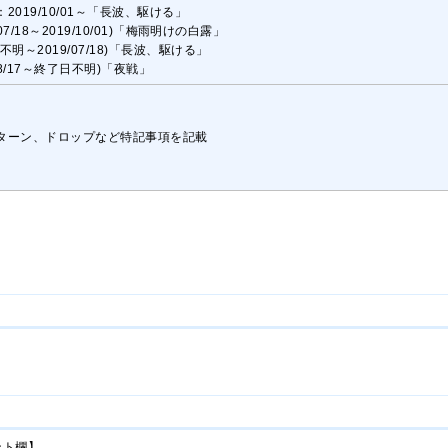
2019/10/01～「長波、駆ける」
/07/18～2019/10/01)「梅雨明けの白露」
不明～2019/07/18)「長波、駆ける」
8/8/17～終了日不明)「夜戦」
ターン、ドロップなど特記事項を記載
ント欄】