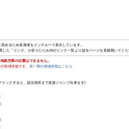
に収めるため各海域をインクルード表示しています。
設置した「リンク」か折りたたみ内のリンク一覧より該当ページを直接開いてくだ
基地航空隊の出撃はできません
。
期の海域情報です。
第一期の海域情報はこちら
クリックすると、該当箇所まで直接ジャンプ出来ます)
域
供
供
岸