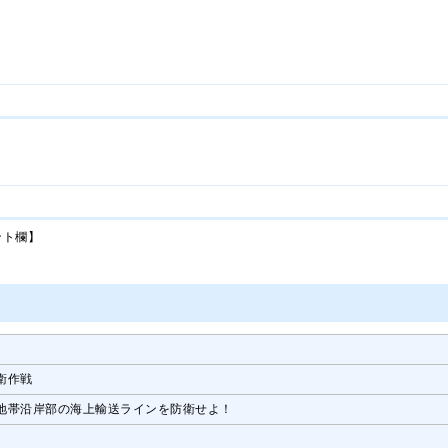
ント欄】
衛作戦
地帯沿岸部の海上輸送ラインを防衛せよ！