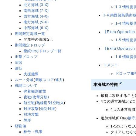
北方海域 (3-X)
1-3 情報提
南西海域 (7-X)
1-4.南西諸島防衛
西方海域 (4-X)
南方海域 (5-X)
1-4 情報提
中部海域 (6-X)
【Extra Operat
期間限定海域一覧
開放中の海域なし
1-5 情報提
期間限定ドロップ
【Extra Operat
継続中のドロップ一覧
1-6 情報提
出撃ドロップ
演習
コメント
遠征
ドロップ報
支援艦隊
ルート分岐
(
索敵スコア
/
速力
)
本海域の特徴
戦闘について
弾着観測射撃
最初に攻略すること
夜戦(攻撃分類)
4つの通常海域と2つ
航空戦
(
熟練度
/
対空砲火
)
対潜攻撃
(
先制対潜
)
4つの通常海
対地攻撃
追加海域(EO)の
鎮守
陣形
経験値
1-5のような
称号・戦果
クリアしなく