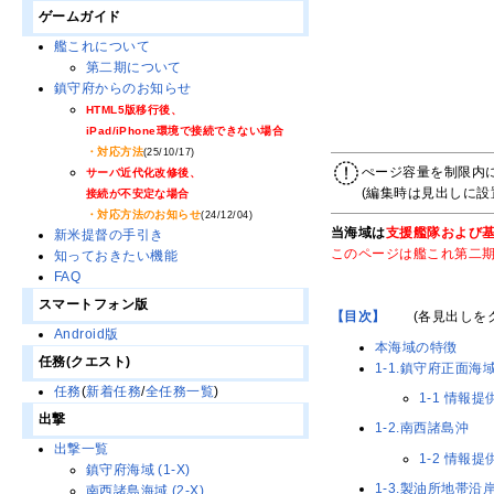
ゲームガイド
艦これについて
第二期について
鎮守府からのお知らせ
HTML5版移行後、
iPad/iPhone環境で接続できない場合
・対応方法
(25/10/17)
ぺージ容量を制限内
サーバ近代化改修後、
(編集時は見出しに
接続が不安定な場合
・対応方法のお知らせ
(24/12/04)
当海域は
支援艦隊および
新米提督の手引き
このページは艦これ第二
知っておきたい機能
FAQ
スマートフォン版
【目次】
・・
(各見出しを
Android版
本海域の特徴
任務(クエスト)
1-1.鎮守府正面海
任務
(
新着任務
/
全任務一覧
)
1-1 情報提
出撃
1-2.南西諸島沖
出撃一覧
1-2 情報提
鎮守府海域 (1-X)
1-3.製油所地帯沿
南西諸島海域 (2-X)