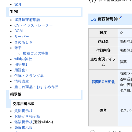
家具
TIPS
1-2
.南西諸島沖
運営鎮守府用語
CV・イラストレーター
BGM
難度
☆
サーバー
作戦名
南西諸
まめちしき
雑学
作戦内容
南西諸
艦種ごとの特徴
wiki内神社
主な出現アイテ
弾薬
用語集1
ム
用語集2
海域マ
俗称・スラング集
道中昼
情報倉庫
戦闘BGM変化
道中夜
艦これ商品・おすすめ作品
ボス戦
掲示板
交流用掲示板
備考
ボスパ
質問掲示板
お絵かき掲示板
雑談掲示板
(避難wikiへ)
愚痴掲示板