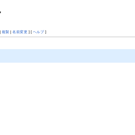
*
|
複製
|
名前変更
] [
ヘルプ
]