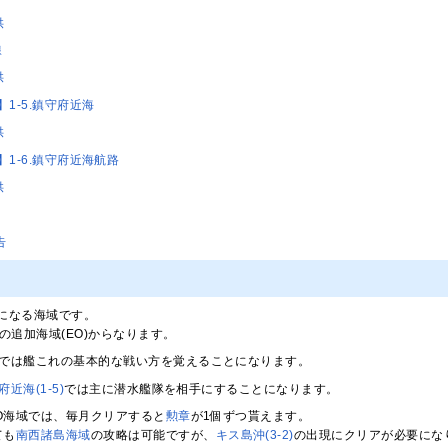
供
線
供
ion】1-5.鎮守府近海
供
ion】1-6.鎮守府近海航路
供
告
になる海域です。
の追加海域(EO)からなります。
域では艦これの基本的な戦い方を覚えることになります。
府近海(1-5)
では主に潜水艦隊を相手にすることになります。
EO海域では、毎月クリアすると
勲章
が1個ずつ貰えます。
ても
南西諸島海域
の攻略は可能ですが、
キス島沖(3-2)
の出現にクリアが必要にな