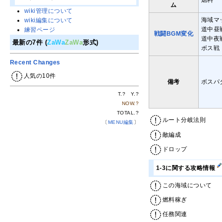
燃料
ム
wiki管理について
海域マ
wiki編集について
道中昼
練習ページ
戦闘BGM変化
道中夜
最新の7件 (
ZaWa
ZaWa
形式)
ボス戦：
Recent Changes
人気の10件
備考
ボスパ
T.
?
Y.
?
NOW.
?
TOTAL.
?
ルート分岐法則
〔
MENU編集
〕
敵編成
ドロップ
1-3に関する攻略情報
この海域について
燃料稼ぎ
任務関連