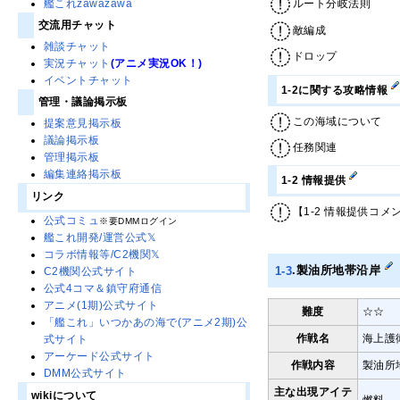
ルート分岐法則
艦これzawazawa
交流用チャット
敵編成
雑談チャット
ドロップ
実況チャット
(アニメ実況OK！)
イベントチャット
1-2に関する攻略情報
管理・議論掲示板
この海域について
提案意見掲示板
議論掲示板
任務関連
管理掲示板
編集連絡掲示板
1-2 情報提供
リンク
【1-2 情報提供コメ
公式コミュ
※要DMMログイン
艦これ開発/運営公式𝕏
コラボ情報等/C2機関𝕏
1-3
.製油所地帯沿岸
C2機関公式サイト
公式4コマ＆鎮守府通信
アニメ(1期)公式サイト
難度
☆☆
「艦これ」いつかあの海で(アニメ2期)公
作戦名
海上護
式サイト
アーケード公式サイト
作戦内容
製油所
DMM公式サイト
主な出現アイテ
wikiについて