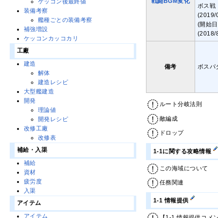
戦闘BGM変化
ケッコン後最終値
ボス戦：
装備考察
(2019
艦種ごとの装備考察
(開始日
補強増設
(201
ケッコンカッコカリ
工廠
建造
備考
ボスパ
解体
建造レシピ
大型艦建造
開発
ルート分岐法則
理論値
敵編成
開発レシピ
改修工廠
ドロップ
改修表
補給・入渠
1-1に関する攻略情報
補給
この海域について
資材
疲労度
任務関連
入渠
1-1 情報提供
アイテム
アイテム
【1-1 情報提供コメ