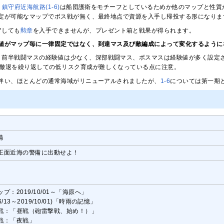
、
鎮守府近海航路(1-6)
は船団護衛をモチーフとしているためか他のマップと性質
定が可能なマップでボス戦が無く、最終地点で資源を入手し帰投する形になりま
アしても
勲章
を入手できませんが、プレゼント箱と戦果が得られます。
値がマップ毎に一律固定ではなく、到達マス及び敵編成によって変化するように
、前半戦闘マスの経験値は少なく、深部戦闘マス、ボスマスは経験値が多く設定
戦撤退を繰り返しての低リスク育成が難しくなっている点に注意。
伴い、ほとんどの通常海域がリニューアルされましたが、
1-6
については第一期
備
正面近海の警備に出動せよ！
プ：2019/10/01～「海原へ」
/6/13～2019/10/01)「時雨の記憶」
戦：「昼戦（砲雷撃戦、始め！）」
戦：「夜戦」