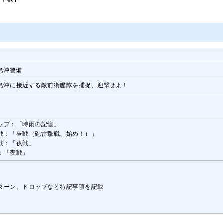
島沖警備
島沖に接近する敵前衛艦隊を捕捉、迎撃せよ！
ップ：「時雨の記憶」
戦：「昼戦（砲雷撃戦、始め！）」
戦：「夜戦」
：「夜戦」
ターン、ドロップなど特記事項を記載