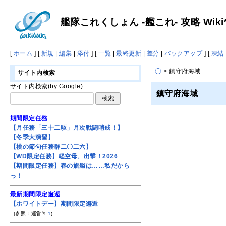
艦隊これくしょん -艦これ- 攻略 Wiki
[
ホーム
] [
新規
|
編集
|
添付
] [
一覧
|
最終更新
|
差分
|
バックアップ
] [
凍結
> 鎮守府海域
サイト内検索
サイト内検索(by Google):
鎮守府海域
期間限定任務
【月任務「三十二駆」月次戦闘哨戒！】
【冬季大演習】
【桃の節句任務群二〇二六】
【WD限定任務】軽空母、出撃！2026
【期間限定任務】春の旗艦は……私だから
っ！
最新期間限定邂逅
【ホワイトデー】期間限定邂逅
(参照：運営𝕏
1
)