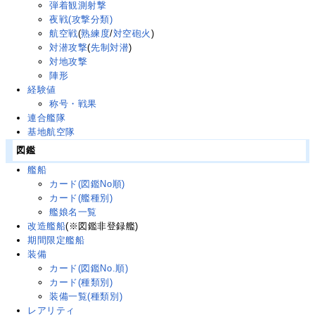
弾着観測射撃
夜戦(攻撃分類)
航空戦
(
熟練度
/
対空砲火
)
対潜攻撃
(
先制対潜
)
対地攻撃
陣形
経験値
称号・戦果
連合艦隊
基地航空隊
図鑑
艦船
カード(図鑑No順)
カード(艦種別)
艦娘名一覧
改造艦船
(※図鑑非登録艦)
期間限定艦船
装備
カード(図鑑No.順)
カード(種類別)
装備一覧(種類別)
レアリティ