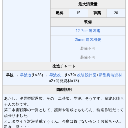
最大消費量
燃料
15
弾薬
20
装備
12.7cm連装砲
25mm連装機銃
装備不可
装備不可
改造チャート
早波
→
早波改
(Lv35) →
早波改二
(Lv79+
改装設計図
+
新型兵装資材
x2+開発資材x78)
図鑑説明
あたし、夕雲型駆逐艦、その十二番艦、早波。そうです、藤波お姉ち
ゃんの妹です。
第二水雷戦隊の一翼として、護衛や哨戒はもちろん、輸送作戦だって
頑張りました。
え...タウイ？対潜哨戒？ううん、今度は負けないもン！お姉ちゃん、
司令、見てて！