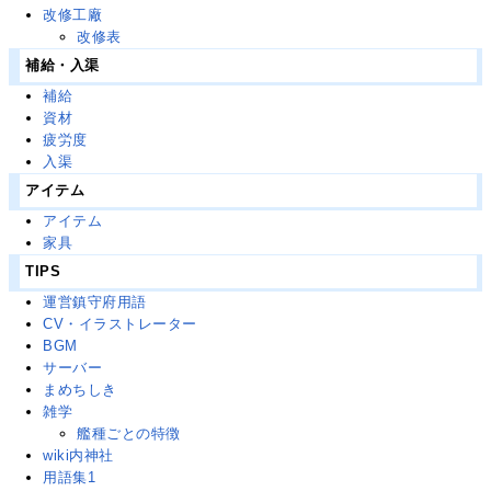
改修工廠
改修表
補給・入渠
補給
資材
疲労度
入渠
アイテム
アイテム
家具
TIPS
運営鎮守府用語
CV・イラストレーター
BGM
サーバー
まめちしき
雑学
艦種ごとの特徴
wiki内神社
用語集1