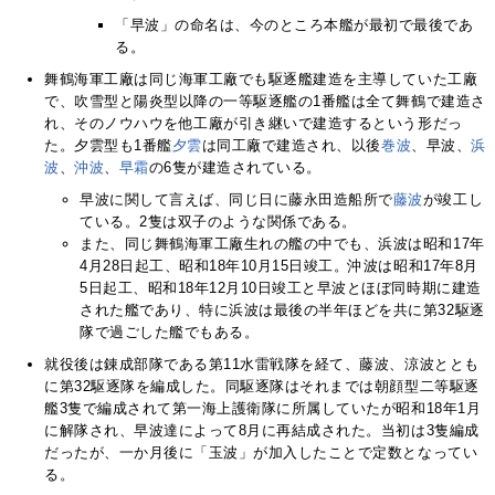
「早波」の命名は、今のところ本艦が最初で最後であ
る。
舞鶴海軍工廠は同じ海軍工廠でも駆逐艦建造を主導していた工廠
で、吹雪型と陽炎型以降の一等駆逐艦の1番艦は全て舞鶴で建造さ
れ、そのノウハウを他工廠が引き継いで建造するという形だっ
た。夕雲型も1番艦
夕雲
は同工廠で建造され、以後
巻波
、早波、
浜
波
、
沖波
、
早霜
の6隻が建造されている。
早波に関して言えば、同じ日に藤永田造船所で
藤波
が竣工し
ている。2隻は双子のような関係である。
また、同じ舞鶴海軍工廠生れの艦の中でも、浜波は昭和17年
4月28日起工、昭和18年10月15日竣工。沖波は昭和17年8月
5日起工、昭和18年12月10日竣工と早波とほぼ同時期に建造
された艦であり、特に浜波は最後の半年ほどを共に第32駆逐
隊で過ごした艦でもある。
就役後は錬成部隊である第11水雷戦隊を経て、藤波、涼波ととも
に第32駆逐隊を編成した。同駆逐隊はそれまでは朝顔型二等駆逐
艦3隻で編成されて第一海上護衛隊に所属していたが昭和18年1月
に解隊され、早波達によって8月に再結成された。当初は3隻編成
だったが、一か月後に「玉波」が加入したことで定数となってい
る。