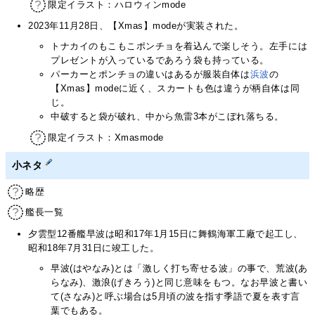
限定イラスト：ハロウィンmode
2023年11月28日、【Xmas】modeが実装された。
トナカイのもこもこポンチョを着込んで楽しそう。左手には
プレゼントが入っているであろう袋も持っている。
パーカーとポンチョの違いはあるが服装自体は
浜波
の
【Xmas】modeに近く、スカートも色は違うが柄自体は同
じ。
中破すると袋が破れ、中から魚雷3本がこぼれ落ちる。
限定イラスト：Xmasmode
小ネタ
略歴
艦長一覧
夕雲型12番艦早波は昭和17年1月15日に舞鶴海軍工廠で起工し、
昭和18年7月31日に竣工した。
早波(はやなみ)とは「激しく打ち寄せる波」の事で、荒波(あ
らなみ)、激浪(げきろう)と同じ意味をもつ。なお早波と書い
て(さなみ)と呼ぶ場合は5月頃の波を指す季語で夏を表す言
葉でもある。