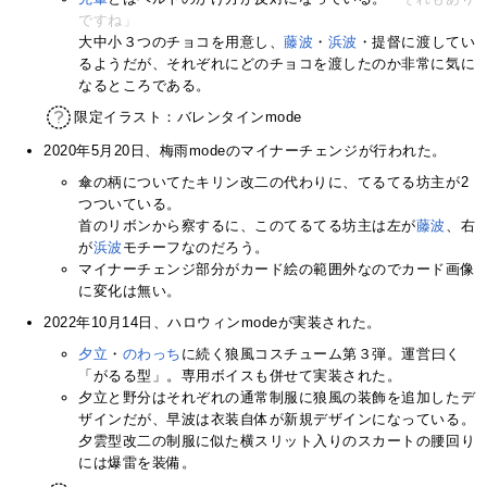
ですね」
大中小３つのチョコを用意し、
藤波
・
浜波
・提督に渡してい
るようだが、それぞれにどのチョコを渡したのか非常に気に
なるところである。
限定イラスト：バレンタインmode
2020年5月20日、梅雨modeのマイナーチェンジが行われた。
傘の柄についてたキリン改二の代わりに、てるてる坊主が2
つついている。
首のリボンから察するに、このてるてる坊主は左が
藤波
、右
が
浜波
モチーフなのだろう。
マイナーチェンジ部分がカード絵の範囲外なのでカード画像
に変化は無い。
2022年10月14日、ハロウィンmodeが実装された。
夕立
・
のわっち
に続く狼風コスチューム第３弾。運営曰く
「がるる型」。専用ボイスも併せて実装された。
夕立と野分はそれぞれの通常制服に狼風の装飾を追加したデ
ザインだが、早波は衣装自体が新規デザインになっている。
夕雲型改二の制服に似た横スリット入りのスカートの腰回り
には爆雷を装備。