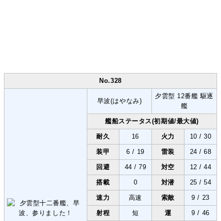
No.328
夕雲型 12番艦 駆逐
早波(はやなみ)
艦
艦船ステータス(初期値/最大値)
耐久
16
火力
10 / 30
装甲
6 / 19
雷装
24 / 68
回避
44 / 79
対空
12 / 44
搭載
0
対潜
25 / 54
速力
高速
索敵
9 / 23
射程
短
運
9 / 46