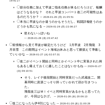
19:41:27
節分任務に加えて早波ご指名任務が来るだろうけど、報酬
はどうなるかな？ それと早波コンバート改二の可能性はあ
るのだろうか？ --
2026-01-26 (月) 21:05:51
本当に早波なのか違うのかもそうだし、戦闘詳報使うのか
どうかも気になる --
2026-01-26 (月) 22:06:27
使わないっぽいね
--
2026-01-28 (水) 20:47:42
前情報から見て早波が確定だろうけど 1月早波 2月飛龍 3
月吹雪 この期間はイベント海域お休みと思って腰据えて準備し
ていいかな --
2026-01-27 (火) 02:07:31
改二がイベント開始と同時とかイベント中に実装された例
もあるし備えておくに越したことはないかもね --
2026-01-27
(火) 09:10:51
そう、レイテ後段開始と同時実装だった武蔵改二。開
幕同時に資源ごっそり持っていかれて顔が引きつっ
た。
飛龍改三はＭＩイベと同時実装があるかもと思ってた
が、今回はなさげ。 --
2026-01-28 (水) 20:06:13
改二になったら伊401になった --
2026-01-28 (水) 21:00:26