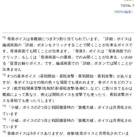
TOTAL.
?
〔
MENU編集
〕
*1
母港ボイスは各艦娘につき3つ割り当てられています。「詳細」ボイスは
編成画面の「詳細」ボタンをクリックすることで聞くことが出来るボイスで
す。母港画面でも聞くことが出来ます。「母港3」ボイスは「母港画面での
クリック」もしくは「母港画面への遷移」でのみ聞くことが出来る、いわゆ
る「提督お触りボイス」です。編成画面での「詳細」ボタンでは聞くことが
出来ません
*2
4つの基本ボイス（昼戦開始・昼戦攻撃・夜戦開始・夜戦攻撃）がありま
すが、各ボイスはその他の色々な場面でも使われます。各ボイスをどのフェ
ーズ（航空戦/開幕雷撃/先制対潜/昼戦攻撃/各種CI...など）に割り当てるかは
艦娘によって異なり、例えば開戦ボイスを攻撃でも使ったり、夜戦攻撃ボイ
スを昼戦でも使ったりします）
*3
「小破」ボイスの2つ目と戦闘撤退時の「旗艦大破」ボイスは共用化され
ています
*4
「小破」ボイスの2つ目と戦闘撤退時の「旗艦大破」ボイスは共用化され
ています
*5
装備ボイスは3ボイスありますが、改修/改造ボイスと共用化されていま