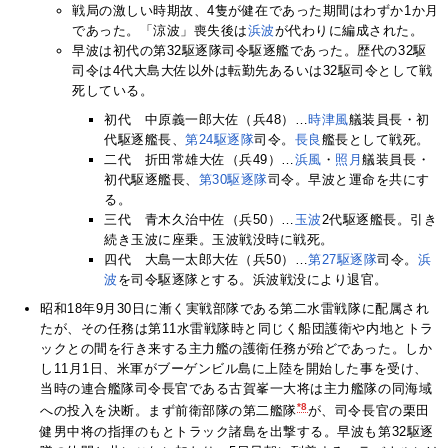
戦局の激しい時期故、4隻が健在であった期間はわずか1か月
であった。「涼波」喪失後は
浜波
が代わりに編成された。
早波は初代の第32駆逐隊司令駆逐艦であった。歴代の32駆
司令は4代大島大佐以外は転勤先あるいは32駆司令として戦
死している。
初代 中原義一郎大佐（兵48）…
時津風
艤装員長・初
代駆逐艦長、
第24駆逐隊
司令。
長良
艦長として戦死。
二代 折田常雄大佐（兵49）…
浜風
・
照月
艤装員長・
初代駆逐艦長、
第30駆逐隊
司令。早波と運命を共にす
る。
三代 青木久治中佐（兵50）…
玉波
2代駆逐艦長。引き
続き玉波に座乗。玉波戦没時に戦死。
四代 大島一太郎大佐（兵50）…
第27駆逐隊
司令。
浜
波
を司令駆逐隊とする。浜波戦没により退官。
昭和18年9月30日に漸く実戦部隊である第二水雷戦隊に配属され
たが、その任務は第11水雷戦隊時と同じく船団護衛や内地とトラ
ックとの間を行き来する主力艦の護衛任務が殆どであった。しか
し11月1日、米軍がブーゲンビル島に上陸を開始した事を受け、
当時の連合艦隊司令長官である古賀峯一大将は主力艦隊の同海域
*8
への投入を決断。まず前衛部隊の第二艦隊
が、司令長官の栗田
健男中将の指揮のもとトラック諸島を出撃する。早波も第32駆逐