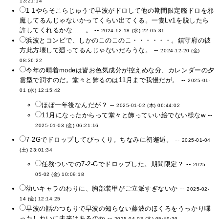
13:21:14
1-1やらそこらじゅうで早波がドロして他の期間限定艦ドロを邪
魔してるんじゃないかってくらい出てくる。一隻Lv1を脱したら
許してくれるかな……。 --
2024-12-18 (水) 22:05:31
浜波とコンビで、しかのこのこのこ・・・・・・。鎮守府の彼
方此方壊して廻ってるんじゃないだろうな。 --
2024-12-20 (金)
08:36:22
今年の晴着modeは皆お色気成分が控えめな分、カレンダーの夕
雲型で潤すのだ。堂々と飾るのは11月まで我慢だが。 --
2025-01-
01 (水) 12:15:42
ほぼ一年後なんだが？ --
2025-01-02 (木) 06:44:02
11月になったからって堂々と飾っていい絵でない様なw --
2025-01-03 (金) 06:21:16
7-2Gでドロップしてびっくり。ちなみに初邂逅。 --
2025-01-04
(土) 23:01:34
任務ついでの7-2-Gでドロップした。期間限定？ --
2025-
05-02 (金) 10:09:18
幼いキャラのわりに、胸部装甲がご立派すぎないか --
2025-02-
14 (金) 12:14:25
早波の話のつもりで早波の知らない藤波のほくろをうっかり喋
ったしれいに未来はあるのか --
2025-04-03 (木) 05:49:39