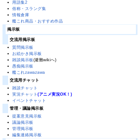
用語集2
俗称・スラング集
情報倉庫
艦これ商品・おすすめ作品
掲示板
交流用掲示板
質問掲示板
お絵かき掲示板
雑談掲示板
(避難wikiへ)
愚痴掲示板
艦これzawazawa
交流用チャット
雑談チャット
実況チャット
(アニメ実況OK！)
イベントチャット
管理・議論掲示板
提案意見掲示板
議論掲示板
管理掲示板
編集連絡掲示板