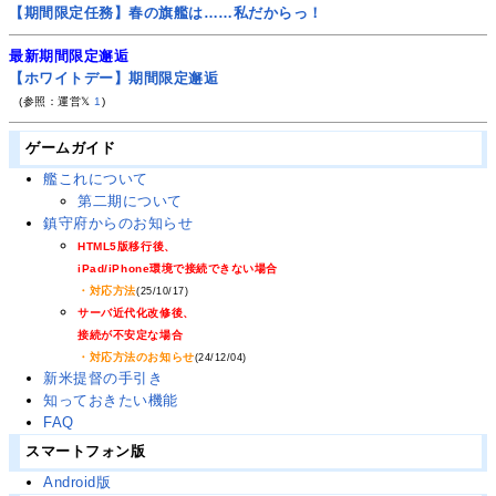
【期間限定任務】春の旗艦は……私だからっ！
最新期間限定邂逅
【ホワイトデー】期間限定邂逅
(参照：運営𝕏
1
)
ゲームガイド
艦これについて
第二期について
鎮守府からのお知らせ
HTML5版移行後、
iPad/iPhone環境で接続できない場合
・対応方法
(25/10/17)
サーバ近代化改修後、
接続が不安定な場合
・対応方法のお知らせ
(24/12/04)
新米提督の手引き
知っておきたい機能
FAQ
スマートフォン版
Android版