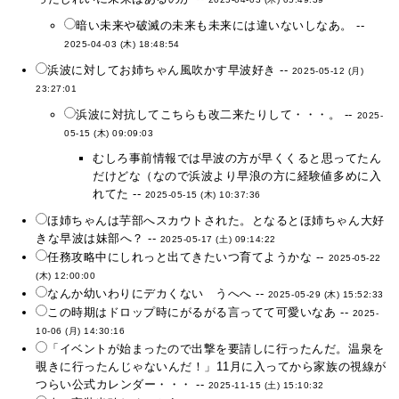
暗い未来や破滅の未来も未来には違いないしなあ。 --
2025-04-03 (木) 18:48:54
浜波に対してお姉ちゃん風吹かす早波好き --
2025-05-12 (月)
23:27:01
浜波に対抗してこちらも改二来たりして・・・。 --
2025-
05-15 (木) 09:09:03
むしろ事前情報では早波の方が早くくると思ってたん
だけどな（なので浜波より早浪の方に経験値多めに入
れてた --
2025-05-15 (木) 10:37:36
ほ姉ちゃんは芋部へスカウトされた。となるとほ姉ちゃん大好
きな早波は妹部へ？ --
2025-05-17 (土) 09:14:22
任務攻略中にしれっと出てきたいつ育てようかな --
2025-05-22
(木) 12:00:00
なんか幼いわりにデカくない うへへ --
2025-05-29 (木) 15:52:33
この時期はドロップ時にがるがる言ってて可愛いなあ --
2025-
10-06 (月) 14:30:16
「イベントが始まったので出撃を要請しに行ったんだ。温泉を
覗きに行ったんじゃないんだ！」11月に入ってから家族の視線が
つらい公式カレンダー・・・ --
2025-11-15 (土) 15:10:32