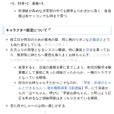
+5、対潜+2、索敵+4。
対潜値が高めな夕雲型の中でも標準よりわずかに高く、改造
後は未ケッコンでも69まで育つ。
キャラクター設定について
竣工日が同日のためか紫色の髪、同じ柄のリボンなど
藤波
ととて
も似た姿をしている。
見分け方教えて
久方ぶりの登場となるシスコン艦娘。特に藤波と
涼波
を慕ってお
り、無邪気に姉たちへ愛想を振りまくお姉ちゃん子。
こんな性格
だが自分も
7
人
の
妹
が
い
る
お姉ちゃんである。
放置すると、涼波の最期を夢に見てしまう。初代32駆司令駆
逐艦として最初に失った姉妹だったからか、一種のトラウマ
となっている模様。
自分がお姉ちゃん子だからこそなのか、「
早波・浜波のちゃ
んとできるもんっ 連合艦隊講座【基礎編】
」にて浜波か
らの「はーちゃん」呼びに「早波お姉ちゃん」と呼ぶよう訂
正を求めるなど姉妹関係はきっちりさせている模様。
見た目やしゃべりは幼い感じがする
が、中破すると夕雲型らしい
中々の美乳が露になる
。