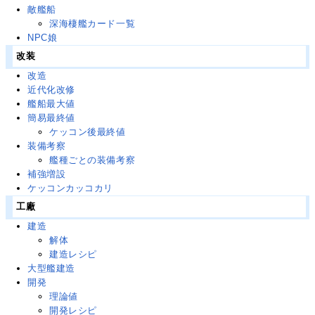
敵艦船
深海棲艦カード一覧
NPC娘
改装
改造
近代化改修
艦船最大値
簡易最終値
ケッコン後最終値
装備考察
艦種ごとの装備考察
補強増設
ケッコンカッコカリ
工廠
建造
解体
建造レシピ
大型艦建造
開発
理論値
開発レシピ