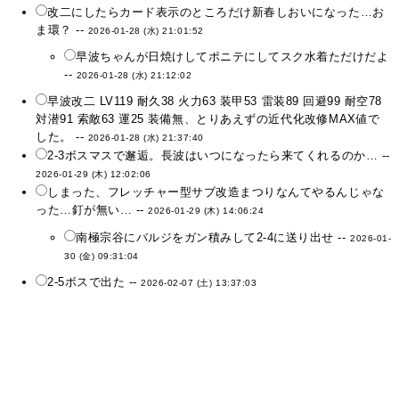
改二にしたらカード表示のところだけ新春しおいになった…お
ま環？ --
2026-01-28 (水) 21:01:52
早波ちゃんが日焼けしてポニテにしてスク水着ただけだよ
--
2026-01-28 (水) 21:12:02
早波改二 LV119 耐久38 火力63 装甲53 雷装89 回避99 耐空78
対潜91 索敵63 運25 装備無、とりあえずの近代化改修MAX値で
した。 --
2026-01-28 (水) 21:37:40
2-3ボスマスで邂逅。長波はいつになったら来てくれるのか… --
2026-01-29 (木) 12:02:06
しまった、フレッチャー型サブ改造まつりなんてやるんじゃな
った…釘が無い… --
2026-01-29 (木) 14:06:24
南極宗谷にバルジをガン積みして2-4に送り出せ --
2026-01-
30 (金) 09:31:04
2-5ボスで出た --
2026-02-07 (土) 13:37:03