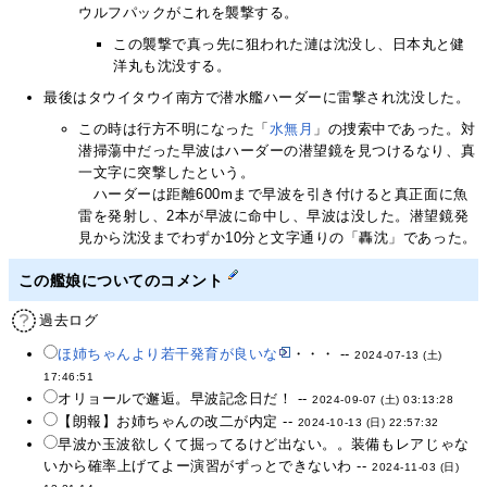
ウルフパックがこれを襲撃する。
この襲撃で真っ先に狙われた漣は沈没し、日本丸と健
洋丸も沈没する。
最後はタウイタウイ南方で潜水艦ハーダーに雷撃され沈没した。
この時は行方不明になった「
水無月
」の捜索中であった。対
潜掃蕩中だった早波はハーダーの潜望鏡を見つけるなり、真
一文字に突撃したという。
ハーダーは距離600mまで早波を引き付けると真正面に魚
雷を発射し、2本が早波に命中し、早波は没した。潜望鏡発
見から沈没までわずか10分と文字通りの「轟沈」であった。
この艦娘についてのコメント
過去ログ
ほ姉ちゃんより若干発育が良いな
・・・ --
2024-07-13 (土)
17:46:51
オリョールで邂逅。早波記念日だ！ --
2024-09-07 (土) 03:13:28
【朗報】お姉ちゃんの改二が内定 --
2024-10-13 (日) 22:57:32
早波か玉波欲しくて掘ってるけど出ない。。装備もレアじゃな
いから確率上げてよー演習がずっとできないわ --
2024-11-03 (日)