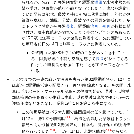
られるが、先行した軽巡阿賀野と駆逐艦
浦風
が米潜水艦の攻
撃を受け、阿賀野が航行不能となってしまう。摩耶を護衛し
ていた早波は能代、藤波と共に直ちに現場に急行、能代が阿
賀野を曳航し、浦風、早波、藤波がその周囲を警戒した。更
にトラック諸島から軽巡
長良
、駆逐艦
涼月
、
初月
が救援に駆
け付け、途中曳航索が切れてしまう等のハプニングもあった
が15日夜に無事にトラック諸島に到着する。先に護衛してい
た摩耶も前日の14日に無事にトラックに到着していた。
公式四コマ第38話でこの時のことがネタにされてい
る。阿賀野達の不穏な空気を感じて
長良
がやってくる
件はこの時長良が救援に来たことがモチーフとなって
いる。
ラバウルでの一連の戦いで涼波を失った第32駆逐隊だが、12月に
は新たに駆逐艦浜波が配属され、再び4隻編成となる。その間、米
軍はギルバート・マーシャル諸島への侵攻を始め、早波らは増援
部隊輸送の任を負うが作戦は中止、以後早波は単艦でタンカーの
護衛任務などをこなし、昭和19年1月を迎える事になる。
この時期早波はパラオ方面で船団護衛の任を受けていた。1
*12
月12日、第102号哨戒艇
、島風と合流した早波はトラック
諸島へ向かう輸送船3隻(国洋丸、日本丸、健洋丸）の護衛任
*13
*14
務を行っていた
。しかし14日、米潜水艦3隻
からなる