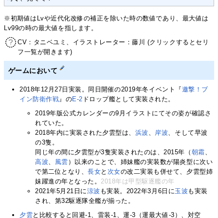
※初期値はLvや近代化改修の補正を除いた時の数値であり、最大値は
Lv99の時の最大値を指します。
CV：タニベユミ、イラストレーター：藤川 (クリックするとセリ
フ一覧が開きます)
ゲームにおいて
2018年12月27日実装。同日開催の2019年冬イベント『
邀撃！ブ
イン防衛作戦
』の
E-2
ドロップ艦として実装された。
2019年版公式カレンダーの9月イラストにてその姿が確認さ
れていた。
2018年内に実装された夕雲型は、
浜波
、
岸波
、そして早波
の3隻。
同じ年の間に夕雲型が3隻実装されたのは、2015年（
朝霜
、
高波
、
風雲
）以来のことで、姉妹艦の実装数が陽炎型に次い
で第二位となり、
長女
と
次女
の改二実装も併せて、夕雲型姉
妹躍進の年となった。
2018年は甲型駆逐艦の年
2021年5月21日に
涼波
も実装。2022年3月6日に
玉波
も実装
され、第32駆逐隊全艦が揃った。
夕雲
と比較すると回避-1、雷装-1、運-3（運最大値-3）、対空