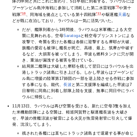
隊の仲間と共にこれに加わり、5日早朝に到着する。ラバウルには
*9
ブーゲンビル島沖海戦に参加して消耗した第二水雷戦隊
や第十
*10
*11
戦隊
、同海域を拠点としている第十四戦隊
や駆逐艦
天霧
な
どが既に在泊しており、ラバウルは一気に活気づいた。
だが、艦隊到着から1時間後、ラバウルは米軍機による大空
襲に見舞われる。空母
Saratoga
と軽空母プリンストンによる
攻撃で、奇襲を受けた各艦は各個に迎撃するも摩耶が大破、
旗艦の愛宕も被弾し艦長が死亡、高雄、最上、筑摩が中破す
るなど、大損害を被ってしまう。早波も燃料タンクに穴が開
き、重油が漏洩する被害を受けている。
結局第二艦隊は大破した摩耶を残して翌日にはラバウルを出
港しトラック諸島に引き上げる。しかし早波らはブーゲンビ
ル島に増援の陸軍第17師団の一部を逆上陸させる作戦に参加
する事になる。能代、
長波
と第二支援隊を編成した早波は7
日黎明に同島に到着し部隊上陸を支援、無事に同日中にラバ
ウルに帰投した。
11月13日、ラバウルは再び空襲を受ける。新たに空母3隻を加え
た米機動部隊による空襲は、軽巡阿賀野と駆逐艦長波を大破さ
せ、早波の僚艦涼波が被雷による火災が魚雷発射管に引火して爆
発、沈没してしまう。
残された各艦には直ちにトラック諸島まで退避する事が命じ