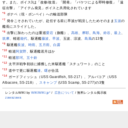
す。また、ボイス3は「改修/改造」「開発」「バケツによる即時修復」「遠
征出撃」「アイテム発見」ボイスと共用化されています
*6
ボナペ（現・ポンペイ）への輸送部隊
*7
発令こそされていたが、赴任する前に早波が戦没したためそのまま
玉波
の
艦長にスライドした。
*8
出撃に加わったのは重巡
愛宕
（旗艦）、
高雄
、
摩耶
、
鳥海
、
鈴谷
、
最上
、
筑摩
、軽巡
能代
、駆逐艦
藤波
、
早波
、玉波、涼波、
島風
の13隻
*9
駆逐艦
長波
、
時雨
、
五月雨
、
白露
*10
軽巡
阿賀野
、駆逐艦若月ほか
*11
軽巡
那珂
、
五十鈴
*12
太平洋戦争初頭に捕獲した米駆逐艦「スチュワート」のこと
*13
道中で更に駆逐艦
漣
、
曙
が合流
*14
ガードフィッシュ（USS Guardfish, SS-217）、アルバコア（USS
Albacore, SS-218）、
スキャンプ
(USS Scamp, SS-277)の3隻
レンタルWIKI by
WIKIWIKI.jp*
/
広告について
/ 無料レンタル掲示板
zawazawa