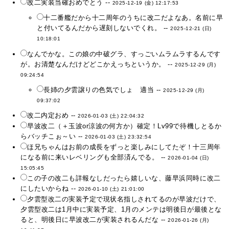
改二実装当確おめでとう --
2025-12-19 (金) 12:17:53
十二番艦だから十二周年のうちに改二だよなあ。名前に早
と付いてるんだから遅刻しないでくれ。 --
2025-12-21 (日)
10:18:01
なんでかな。この娘の中破グラ、すっごいムラムラするんです
が。お清楚なんだけどどこかえっちというか。 --
2025-12-29 (月)
09:24:54
長姉の夕雲譲りの色気でしょ 適当 --
2025-12-29 (月)
09:37:02
改二内定おめ --
2026-01-03 (土) 22:04:32
早波改二（＋玉波or涼波の何方か）確定！Lv99で待機しとるか
らバッチこぉ～い --
2026-01-03 (土) 23:32:54
ほ兄ちゃんはお前の成長をずっと楽しみにしてたぞ！十三周年
になる前に来いレベリングも全部済んでる。 --
2026-01-04 (日)
15:05:45
この子の改二も詳報なしだったら嬉しいな、藤早浜同時に改二
にしたいからね --
2026-01-10 (土) 21:01:00
夕雲型改二の実装予定で現状名指しされてるのが早波だけで、
夕雲型改二は1月中に実装予定、1月のメンテは明後日が最後とな
ると、明後日に早波改二が実装されるんだな --
2026-01-26 (月)