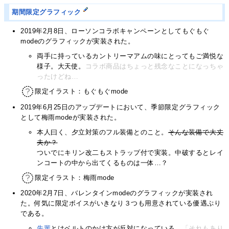
期間限定グラフィック
2019年2月8日、ローソンコラボキャンペーンとしてもぐもぐ
modeのグラフィックが実装された。
両手に持っているカントリーマアムの味にとってもご満悦な
様子。大天使。
コラボ商品はちょっと残念なことになっちゃ
ったけどね…
限定イラスト：もぐもぐmode
2019年6月25日のアップデートにおいて、季節限定グラフィック
として梅雨modeが実装された。
本人曰く、夕立対策のフル装備とのこと。
そんな装備で大丈
夫か？
ついでにキリン改二もストラップ付で実装。中破するとレイ
ンコートの中から出てくるものは一体…？
限定イラスト：梅雨mode
2020年2月7日、バレンタインmodeのグラフィックが実装され
た。何気に限定ボイスがいきなり３つも用意されている優遇ぷり
である。
先輩
とはベルトのかけ方が反対になっている。
「それもあり