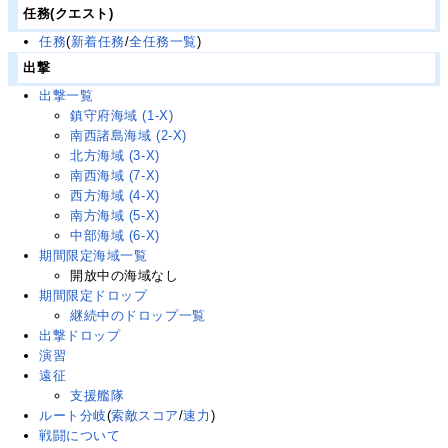
任務(クエスト)
任務
(
新着任務
/
全任務一覧
)
出撃
出撃一覧
鎮守府海域 (1-X)
南西諸島海域 (2-X)
北方海域 (3-X)
南西海域 (7-X)
西方海域 (4-X)
南方海域 (5-X)
中部海域 (6-X)
期間限定海域一覧
開放中の海域なし
期間限定ドロップ
継続中のドロップ一覧
出撃ドロップ
演習
遠征
支援艦隊
ルート分岐
(
索敵スコア
/
速力
)
戦闘について