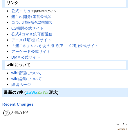
リンク
公式コミュ
※要DMMログイン
艦これ開発/運営公式𝕏
コラボ情報等/C2機関𝕏
C2機関公式サイト
公式4コマ＆鎮守府通信
アニメ(1期)公式サイト
「艦これ」いつかあの海で(アニメ2期)公式サイト
アーケード公式サイト
DMM公式サイト
wikiについて
wiki管理について
wiki編集について
練習ページ
最新の7件 (
ZaWa
ZaWa
形式)
Recent Changes
人気の10件
T.
?
Y.
?
NOW.
?