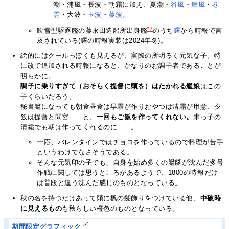
潮・浦風・長波・朝霜に加え、夏潮・
谷風
・
舞風
・
巻
雲
・大波・
玉波
・
藤波
。
*7
吹雪型駆逐艦の藤永田造船所出身艦
のうち
曙
から時報で言
及されている(曙の時報実装は2024年冬)。
絵的にはクールっぽくも見えるが、実際の所明るく元気な子。特
に改で追加される時報になると、かなりのお調子者であることが
明らかに。
調子に乗りすぎて（おそらく提督に頭を）はたかれる艦娘
はこの
子くらいだろう。
秘書艦になっても朝食昼食は早霜が作りおやつは清霜が用意、夕
飯は提督と間宮……と、
一回もご飯を作ってくれない。
末っ子の
清霜でも朝は作ってくれるのに……。
一応、バレンタインではチョコを作っているので料理が苦手
というわけでなさそうである。
そんな元気印の子でも、自身を始め多くの艦艇が沈んだ多号
作戦に関しては思うところがあるようで、1800の時報だけ
は普段と違う沈んだ感じのものとなっている。
秋の名を持つだけあって頭に楓の髪飾りをつけている他、
中破時
に見えるもの
も秋らしい橙色のものとなっている。
期間限定グラフィック