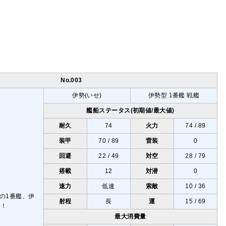
No.003
伊勢(いせ)
伊勢型 1番艦 戦艦
艦船ステータス(初期値/最大値)
耐久
74
火力
74 / 89
装甲
70 / 89
雷装
0
回避
22 / 49
対空
28 / 79
搭載
12
対潜
0
速力
低速
索敵
10 / 36
射程
長
運
15 / 69
最大消費量