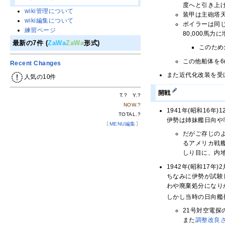
度へと引き上げ
wiki管理について
装甲は主砲塔
wiki編集について
ボイラーは同
練習ページ
80,000馬
最新の7件 (
ZaWa
ZaWa
形式)
このため
この他船体を
Recent Changes
また近代化改装を受
人気の10件
開戦
T.
?
Y.
?
NOW.
?
1941年(昭和16
TOTAL.
?
伊勢は姉妹艦日向や
〔
MENU編集
〕
だがご存じの
るアメリカ戦
しり目に、内
1942年(昭和17年
ちなみに伊勢が試験
わや廃棄処分になり
しかし当時の日向艦
21号対空電
また
調整改良