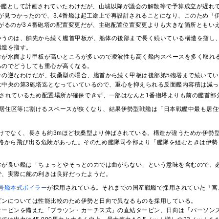
4番艦として計画されていたわけだが、山城以降が議会の解散等で予算成立が遅れ
が見つかったので、3.4番艦は起工途上で再設計されることになり、このため「
がるのが3.4番砲塔の配置変更だが、主砲配置位置変更よりも大きな箇所ともい
いうのは、舳先から続く艦首甲板が、船体の後部まで長く続いている構造を指し
構造を指す。
方が水面より甲板が高いところが多いので凌波性も高く艦内スペースを多く取れ
るのでどうしても重心が高くなる。
その逆なわけだが、扶桑型の場合、艦首から続く甲板は後部第5砲塔まで続いて
は中央の第3砲塔迄となっていているので、重心を抑えられる反面艦内容積は減っ
設されているため配置場所が確保できず、一部はなんと1番砲塔よりも前の艦首部
居住区等に割けるスペースが狭くなり、結果伊勢型戦艦は「日本戦艦中最も居住
けでなく、長さも約3mほど扶桑型より伸ばされている。構造が違うためか伊勢
路から飛び出る危険があった。そのため艦隊司令部より「艦隊を組むときは伊勢
性が良い艦は「ちょっとやそっとの力では曲がらない」という意味を含むので、
で、実際に舵の利きは良好だったようだ。
号艦本式ボイラー
が採用されている。それまでの国産戦艦で採用されていた「宮
ビンについては性能比較のため伊勢と日向で異なるものを採用している。
タービンを備えた「ブラウン・カーチス式」の直結タービン、日向は「パーソン