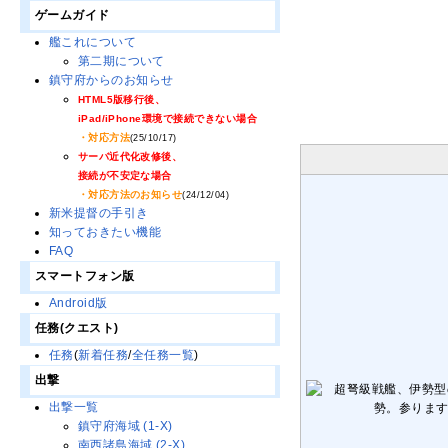
ゲームガイド
艦これについて
第二期について
鎮守府からのお知らせ
HTML5版移行後、
iPad/iPhone環境で接続できない場合
・対応方法
(25/10/17)
サーバ近代化改修後、
接続が不安定な場合
・対応方法のお知らせ
(24/12/04)
新米提督の手引き
知っておきたい機能
FAQ
スマートフォン版
Android版
任務(クエスト)
任務
(
新着任務
/
全任務一覧
)
出撃
出撃一覧
鎮守府海域 (1-X)
南西諸島海域 (2-X)