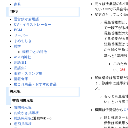
元々は扶桑型の3.
家具
ていく中で不具合等
TIPS
変更点としてよく挙
運営鎮守府用語
長船首楼型と
CV・イラストレーター
て一段下がる
BGM
長船首楼型の
サーバー
する必要があ
まめちしき
短船首楼型は
雑学
から続く甲板
艦種ごとの特徴
基へと4基増
wiki内神社
用語集1
このため
用語集2
*11
い。
俗称・スラング集
船体構造は船首楼だ
情報倉庫
く、訓練中に艦隊針
艦これ商品・おすすめ作品
ど。
掲示板
もっとも直進
交流用掲示板
い」という訳
質問掲示板
機関は伊勢型から
ロ
お絵かき掲示板
但し推進ター
雑談掲示板
(避難wikiへ)
伊勢は巡航用
愚痴掲示板