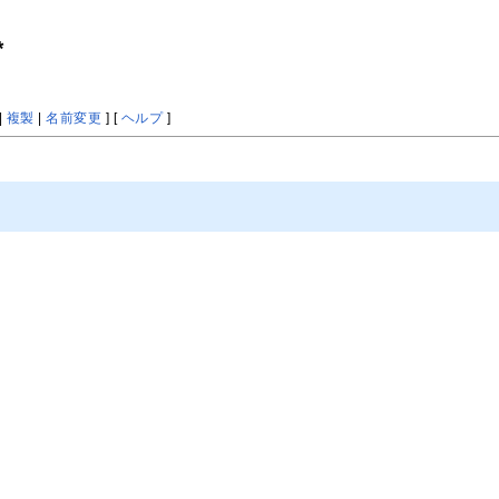
*
|
複製
|
名前変更
] [
ヘルプ
]