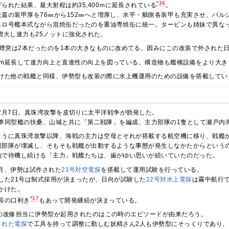
*16
られた結果、最大射程は約35,400ｍに延長されている
。
天蓋の装甲厚を76㎜から152㎜へと増厚し、水平・舷側各装甲も充実させ、バル
じロ号艦本式ながら混焼缶だったのを重油専焼缶に統一。タービンも姉妹で異な
力に増大し速力も25ノットに強化された。
煙突は2本だったのを1本の大きなものに改めてる。因みにこの改装で外された
6m延長して速力向上と直進性の向上を図っている。構造物も艦橋設備をより大き
けた他の戦艦と同様、伊勢型も改装の際に水上機運用のための設備を搭載してい
年)12月7日。真珠湾攻撃を皮切りに太平洋戦争が勃発した。
準同型艦の扶桑、山城と共に「第二戦隊」を編成、主力部隊の1隻として瀬戸内
ように真珠湾攻撃以降、海戦の主力は空母とそれが搭載する航空機に移り、戦艦
艦部隊が壊滅し、そもそも戦艦が出動するような事態が発生しなかたからという
地で待機し続ける「主力」戦艦たちは、歯がゆい思いが続いていたのだった。
)2月、伊勢は試作された
21号対空電探
を搭載して運用試験を行っている。
した21号は制式採用が決まったが、日向が試験した
22号対水上電探
は霧中航行
かけた。
*17
長の口利き
もあって開発継続が決まっている。
探の改修担当に伊勢型が起用されたのはこの時のエピソードが由来だろう。
された電探
で工具を持って調整に勤しむ妖精さん2人も伊勢型にそっくりであり