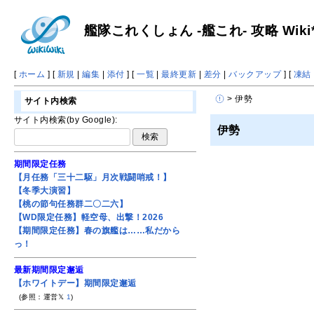
艦隊これくしょん -艦これ- 攻略 Wiki
[
ホーム
] [
新規
|
編集
|
添付
] [
一覧
|
最終更新
|
差分
|
バックアップ
] [
凍結
> 伊勢
サイト内検索
サイト内検索(by Google):
伊勢
期間限定任務
【月任務「三十二駆」月次戦闘哨戒！】
【冬季大演習】
【桃の節句任務群二〇二六】
【WD限定任務】軽空母、出撃！2026
【期間限定任務】春の旗艦は……私だから
っ！
最新期間限定邂逅
【ホワイトデー】期間限定邂逅
(参照：運営𝕏
1
)