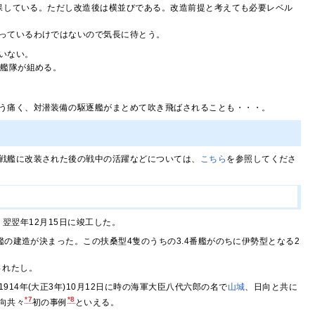
確保している。ただし改造後は横並びである。改造前提と考えても必要レベル
っているわけではないので気長に待とう。
いない。
で艦隊が組める。
う痛く、対潜装備の駆逐艦がまとめて吹き飛ばされることも・・・。
戦艦に改装された後の戦中の活躍などについては、
こちら
を参照してくださ
、翌翌年12月15日に竣工した。
洋艦の建造が決まった。この扶桑型4隻のうちの3.4番艦がのちに伊勢型となる2
されたし。
14年(大正3年)10月12日に時の海軍大臣八代六郎の名で
山城
、日向と共に
*7
*8
向共々
初の事例
といえる。