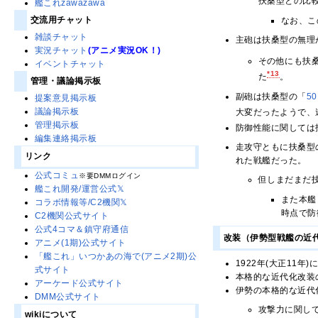
扶桑型との比較
艦これzawazawa
交流用チャット
なお、こ
雑談チャット
主砲は扶桑型の無理
実況チャット
(アニメ実況OK！)
その他にも扶
イベントチャット
*13
た
。
管理・議論掲示板
副砲は扶桑型の「
5
提案意見掲示板
議論掲示板
大変だったようで、
管理掲示板
防御性能に関しては
編集連絡掲示板
走攻守ともに扶桑型
リンク
れた戦艦だった。
公式コミュ
※要DMMログイン
但しまだまだ
艦これ開発/運営公式𝕏
また本艦
コラボ情報等/C2機関𝕏
時点で防
C2機関公式サイト
公式4コマ＆鎮守府通信
改装（伊勢型戦艦の近
アニメ(1期)公式サイト
「艦これ」いつかあの海で(アニメ2期)公
1922年(大正1
式サイト
本格的な近代化改装
アーケード公式サイト
伊勢の本格的な近代化
DMM公式サイト
攻撃力に関し
wikiについて