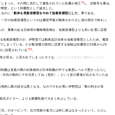
*9
てしまった。その間に先行して建造されていた扶桑が竣工
し、試験等を重ね
伊勢型」という別艦型として誕生した。
えるのに「
船体を長船首楼型をやめて短船首楼型にした
」事である。
、一方の短船首楼型というのは艦首甲板が船体のわりかし前の部分で終わっ
るが、重量のある主砲塔や艦橋構造物を、短船首楼型よりも高い位置に設置
いる長船首楼型だが、伊勢型では船体設計自体を短船首楼型としたため、艦首
てしまっている。だが船首楼の箇所に設置する副砲は扶桑型の16基から20
*10
分に設置されている
。
性が劣る」と言われてしまったそうな…
だがメシは非常に美味かったらし
型戦艦は直進の際の針路維持が日本戦艦の中でも最悪レベルで悪かったらし
・日向の動向に十分注意してね（意訳）」という旨の通達が出されていたほ
必然的に舵の効きは悪くなる。なのでそれが悪い伊勢型は「舵の利きが良
原式ボイラー」よりも燃費性能で大きく向上している。
ズ式」のタービンで、出力性能や速力には特に差はなかったという。ただし