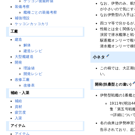
ケッコン後最終値
なお、伊勢のみ、航
装備考察
が小さいので気にす
艦種ごとの装備考察
なお伊勢型の入手は
補強増設
四コマ等で分かるが
ケッコンカッコカリ
性能とは全く関係な
工廠
演習で潜水艦隊と戦
建造
駆逐艦オンリーで殴
解体
潜水艦オンリーで梯
建造レシピ
大型艦建造
小ネタ
開発
この稿では、大正期
理論値
い。
開発レシピ
改修工廠
開発(扶桑型との違い)
改修表
補給・入渠
伊勢型戦艦の1番艦と
補給
1911年(明
資材
隻「第五号戦
疲労度
⇒詳細につい
入渠
名の由来は伊勢神宮
アイテム
告示されており、起
アイテム