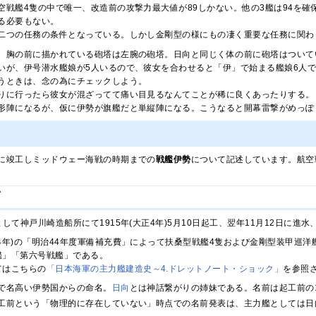
空戦艦4隻の中で唯一、改造前の攻撃力最大値が89しかない。他の3艦は94を
る必要もない。
二つの任務の条件となっている。しかし金剛型の様にもの凄く重要な任務に関わ
、胸の前に描かれている砲塔は左腕の砲塔。日向と同じく体の前に砲塔はついて
いが、伊号潜水艦娘が5人いるので、彼女を合わせると「伊」で始まる艦娘6人
うときは、念の為にチェックしよう。
りに行ったら彼女が混ざってて痛い目見るなんてことが稀に良くあったりする。
形陣になるが、仮に伊勢が旗艦だと単縦陣になる。こうなると開幕雷撃がめっぽ
に竣工しミッドウェー海戦の時期までの
戦艦伊勢
について記述しています。航空
して神戸川崎造船所にて1915年(大正4年)5月10日起工、翌年11月12日に進水
治44年)の「明治44年度軍備補充費」によって扶桑型戦艦4隻および金剛型装甲巡
艦」「第六号戦艦」である。
てはこちらの
「日本海軍の主力艦建造史～4.ドレットノート・ショック」
を参照
で名高い伊勢国からの命名。
日向
とは神話繋がりの姉妹である。名前は起工前の19
工前という「物理的に存在していない」時点での名前発表は、主力艦としては日