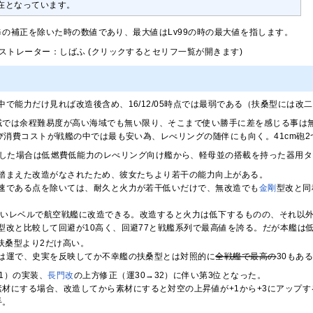
在となっています。
修の補正を除いた時の数値であり、最大値はLv99の時の最大値を指します。
ストレーター：しばふ (クリックするとセリフ一覧が開きます)
中で能力だけ見れば改造後含め、16/12/05時点では最弱である（扶桑型には改
域では余程難易度が高い海域でも無い限り、そこまで使い勝手に差を感じる事は
び消費コストが戦艦の中では最も安い為、レべリングの随伴にも向く。41cm砲2つ
した場合は低燃費低能力のレべリング向け艦から、軽母並の搭載を持った器用タ
踏まえた改造がなされたため、彼女たちより若干の能力向上がある。
速である点を除いては、耐久と火力が若干低いだけで、無改造でも
金剛
型改と同
の低いレベルで航空戦艦に改造できる。改造すると火力は低下するものの、それ以
型改と比較して回避が10高く、回避77と戦艦系列で最高値を誇る。だが本艦は低
扶桑型より2だけ高い。
は運で、史実を反映してか不幸艦の扶桑型とは対照的に
全戦艦で最高の
30もあ
41）の実装、
長門改
の上方修正（運30→32）に伴い第3位となった。
材にする場合、改造してから素材にすると対空の上昇値が+1から+3にアップす
手。