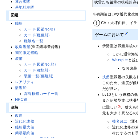
連合艦隊
吹雪たち後輩の模範的存
基地航空隊
※初期値はLvや近代化改
図鑑
CV：大坪由佳、イラ
艦船
カード(図鑑No順)
ゲームにおいて
カード(艦種別)
艦娘名一覧
伊勢型は戦艦系統の
改造艦船
(※図鑑非登録艦)
期間限定艦船
しかし通常海
装備
Warspite
と並
カード(図鑑No.順)
なお改装
カード(種類別)
装備一覧(種類別)
扶桑
型戦艦の失敗を
レアリティ
このため、速度が低
敵艦船
だが良い。
深海棲艦カード一覧
Lv10という破格
NPC娘
また伊勢型改は扶桑
*6
は難しい
。耐久も
改装
最も大きく異なるの
改造
榛名改二
（運
近代化改修
近代化改修の素
艦船最大値
材にするのも
簡易最終値