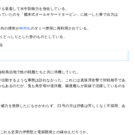
ジも装着して水中防御力を強化している。
っていたのを「艦本式オールギヤードタービン」に統一した事で出力は
日向の煙突が
神州丸
のダミー煙突に再利用されている。
くどっしりとした形のものとしている。
る
海桂島泊地で他の戦艦たちと共に待機していた。
が出動するような事態は訪れなかった。これには真珠湾攻撃で対戦相手であ
のもあるのだが、兎も角空母や巡洋艦、駆逐艦らが前線で活躍しているのを
で威力を発揮したにもかかわらず、21号の方は評価は芳しくなく不採用、あ
、これも史実の伊勢型と電探開発との縁ゆえだろうか。