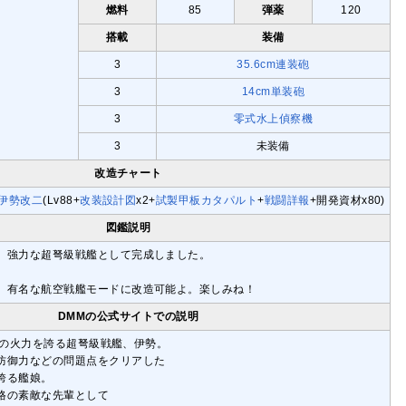
燃料
85
弾薬
120
搭載
装備
3
35.6cm連装砲
3
14cm単装砲
3
零式水上偵察機
3
未装備
改造チャート
伊勢改二
(Lv88+
改装設計図
x2+
試製甲板カタパルト
+
戦闘詳報
+開発資材x80)
図鑑説明
、強力な超弩級戦艦として完成しました。
、有名な航空戦艦モードに改造可能よ。楽しみね！
DMMの公式サイトでの説明
2門の火力を誇る超弩級戦艦、伊勢。
防御力などの問題点をクリアした
誇る艦娘。
格の素敵な先輩として