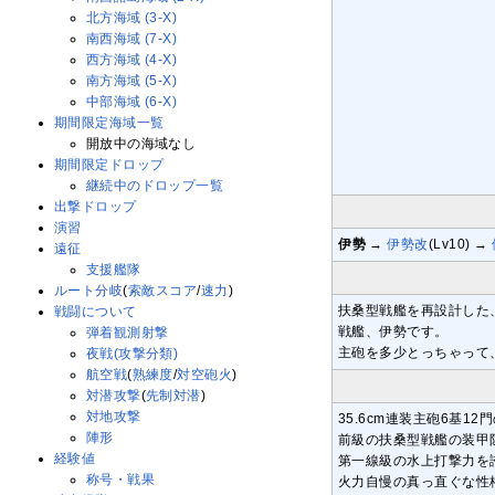
北方海域 (3-X)
南西海域 (7-X)
西方海域 (4-X)
南方海域 (5-X)
中部海域 (6-X)
期間限定海域一覧
開放中の海域なし
期間限定ドロップ
継続中のドロップ一覧
出撃ドロップ
演習
伊勢
→
伊勢改
(Lv10) →
遠征
支援艦隊
ルート分岐
(
索敵スコア
/
速力
)
扶桑型戦艦を再設計した
戦闘について
戦艦、伊勢です。
弾着観測射撃
主砲を多少とっちゃって
夜戦(攻撃分類)
航空戦
(
熟練度
/
対空砲火
)
対潜攻撃
(
先制対潜
)
対地攻撃
35.6cm連装主砲6基1
陣形
前級の扶桑型戦艦の装甲
経験値
第一線級の水上打撃力を
称号・戦果
火力自慢の真っ直ぐな性