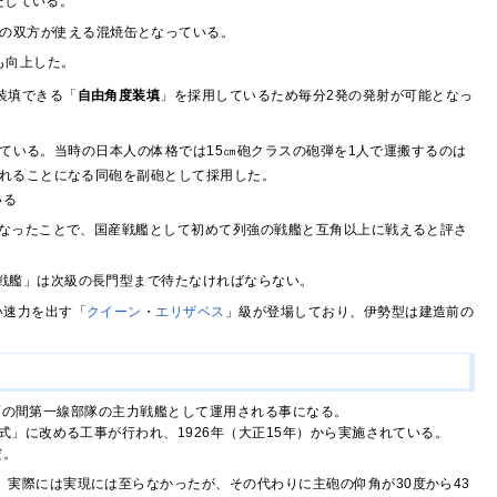
だしている。
の双方が使える混焼缶となっている。
も向上した。
装填できる「
自由角度装填
」を採用しているため毎分2発の発射が可能となっ
ている。当時の日本人の体格では15㎝砲クラスの砲弾を1人で運搬するのは
れることになる同砲を副砲として採用した。
いる
なったことで、国産戦艦として初めて列強の戦艦と互角以上に戦えると評さ
戦艦」は次級の長門型まで待たなければならない。
い速力を出す「
クイーン
・
エリザベス
」級が登場しており、伊勢型は建造前の
当面の間第一線部隊の主力戦艦として運用される事になる。
」に改める工事が行われ、1926年（大正15年）から実施されている。
だ。
。実際には実現には至らなかったが、その代わりに主砲の仰角が30度から43