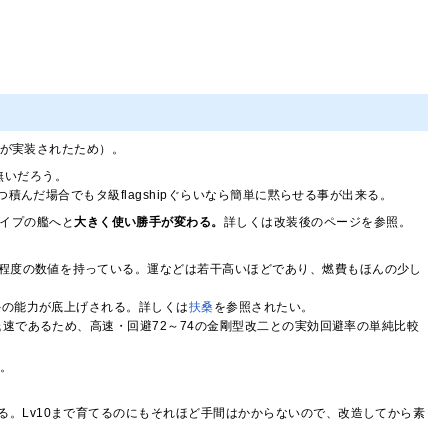
二が実装されたため）。
無いだろう。
積んだ場合でもタ級flagshipぐらいなら簡単に黙らせる事が出来る。
イプの艦へと
大きく使い勝手が変わる。
詳しくは改装後のページを参照。
程度の数値を持っている。運などは若干高いほどであり、燃費もほんの少し
外の能力が底上げされる。詳しくは
扶桑
を参照されたい。
速であるため、高速・回避72～74の金剛型改二との実効回避率の単純比較
る。
る。Lv10まで育てるのにもそれほど手間はかからないので、改造してから素