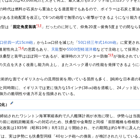
では出力は45,000馬力と大きく向上、最大速力も0.5ノット増しの23ノットを
の時代は燃料が石炭から重油となる過渡期でもあるので、ボイラーは石炭と重油
がある主砲配置を改正して6つの砲塔で無理のない射撃ができるようになり能力
*12
桑型は「
固定角度装填
」だったのに対して、仰角20度～俯角5度までの間なら
0口径四一式15cm砲
」から1㎝口径を減じた「
50口径三年式14cm砲
」に変更され
*14
速射性向上
の意図もあり、
天龍
型や
5500
t型
軽巡洋艦
などで主砲として採用さ
*15
扶桑型と装甲はほぼ同一であるが、被弾時のスプリンター防御
が強化されて
の欠点を大きく改善し能力向上し、またスペック通りの性能を発揮できるように
技術的な面でイギリスからの流用技術を用いている箇所も多く、[純粋な日本産の
と同時期に、イギリスでは更に強力な15インチ(38㎝)砲を搭載し、24ノット近
御力の脆弱性や速力不足を指摘されている。
代化）
1年)に締結されたワシントン海軍軍縮条約で八八艦隊計画が水泡に喫し、伊勢らは
の前に砲戦距離延長への対応のため、扶桑型や金剛型と同様「前部艦橋を櫓檣形式
改装は1935年（昭和10年）8月1日より開始され、その期間は約1年半に及ん
ては、実は伊勢にも扶桑型同様「40センチ砲への換装」が検討されたりしている