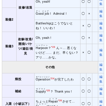
Oh, yeah!
◯
◯
集
改修/改造
編
グッ ジョブ
Good job
！ Admiral！
◯
×
集
装備2
Battleshipはこうでないと
編
×
◯
ね！ いいわ！
集
編
Oh, yeah！
◯
×
改修/改造/
集
開発/バケ
装備3
ハープーン
*23
Harpoon
？
ん～… 悪くな
ツ/遠征/発
編
×
◯
いけど…… まだ、早くない？
見
集
アリ……かな。
編
その他
集
編
オペレィション
*24
帰投
◯
◯
Operation
が完了したわ
集
編
サプライ
*25
補給
◯
◯
Supply
？ Thank you！
集
リペア
*26
ちょっと
Repair
させて…
編
入渠（小破以下）
◯
◯
シャワー