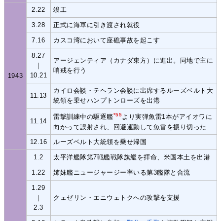
2.22
竣工
3.28
正式に海軍に引き渡され就役
7.16
カスコ湾において座礁事故を起こす
8.27
アージェンティア（カナダ東方）に進出。同地で主に
｜
哨戒を行う
10.21
1943
カイロ会談・テヘラン会談に出席するルーズベルト大
11.13
統領を乗せハンプトンローズを出港
*55
雷撃訓練中の駆逐艦
より実弾魚雷1本がアイオワに
11.14
向かって誤射され、回避運動して魚雷を振り切った
12.16
ルーズベルト大統領を乗せ帰国
1.2
太平洋艦隊第7戦艦戦隊旗艦を拝命、米国本土を出港
1.22
姉妹艦ニュージャージー率いる第3艦隊と合流
1.29
｜
クェゼリン・エニウェトクへの攻撃を支援
2.3