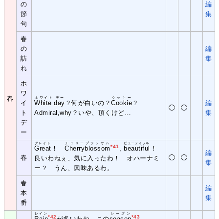
の
編
節
集
句
春
の
編
訪
集
れ
ホ
ワ
春
ホワイト デー
クッキー
イ
White day
？何が白いの？
Cookie
？
編
◯
◯
ト
Admiral,why？いや、頂くけど…
集
デ
ー
グレイト
チェリーブラッサム
ビューティフル
*41
Great
！
Cherryblossom
,
beautiful
！
編
春
◯
◯
良いわねぇ、気に入ったわ！ オハーナミ
集
ー？ うん、興味あるわ。
春
編
本
集
番
レイン
シーズン
*42
*43
Rain
が多いわね。この
season
……。