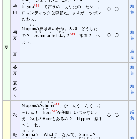
ツー ユー
梅
*44
編
to you
…て言うの。あなたの…ため…。
◯
◯
雨
集
ロマンティックな季節ね。さすがニッポン
だわぁ。
ニッポン
Nippon
の夏は暑いわね。大和、どうした
初
編
サマー ホリデイ
*45
◯
◯
の？
Summer holiday
？
水着？ へ
夏
集
ぇ～。
夏
編
夏
集
盛
編
夏
集
夏
編
祭
集
り
オータム
*46
Nipponの
Autumn
、か…んぐ…んぐ…ぷ
ビアー
*47
編
っはぁ！
Beer
が美味しいじゃない♪
秋
◯
◯
集
え、秋用のBeerもあるの？ Nippon…恐る
べし、ね。
サンマ
Sanma
？ What？ なんで、Sanma？
秋
編
フィッシン
サポート
グランド フリート