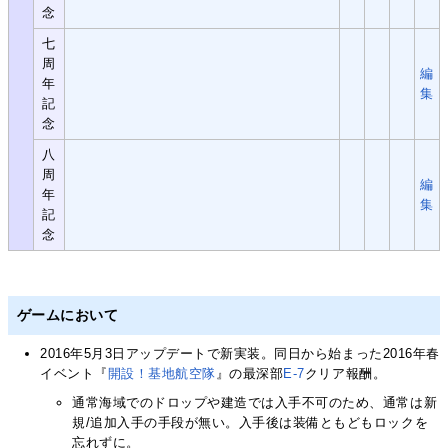
念
七
周
編
年
集
記
念
八
周
編
年
集
記
念
ゲームにおいて
2016年5月3日アップデートで新実装。同日から始まった2016年春
イベント『
開設！基地航空隊
』の最深部
E-7
クリア報酬。
通常海域でのドロップや建造では入手不可のため、通常は新
規/追加入手の手段が無い。入手後は装備ともどもロックを
忘れずに。