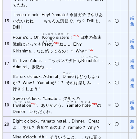
てたわ。
Three o'clock. Hey! Yamato! 今度ガチでやりあ
編
15
いたいわね…… もちろん演習で、ね？ Drillよ、
×
◯
集
Drill!
コンゴウ シスターズ
*35
Four o'c… Oh!
Kongo sisters
！
日本の高速
編
プリティ
*36
16
×
◯
戦艦はとっても
Pretty
ね…… Eh？
集
*37
Kirishima… なに怒ってるの！？ Why？
ビューティフル
It's five o'clock… ニッポンの夕日も
Beautiful
…
編
17
×
◯
Admiral、素敵ね……
集
ディナー
It's six o'clock. Admiral、
Dinner
はどうしよう
編
18
か？ Wow！ Yamatoが！？ それは楽しみ……
×
◯
集
行きましょう！
Seven o'clock. Yamato… 夕食への
編
インビテーション
ヤマト ホテル
*38
*39
19
×
◯
Invitation
、ありがとう。
Yamato hotel
の
集
Dinner、いただくわ。
Eight o'clock. Yamato hotel… Dinner、Great
編
20
×
◯
よ！ あれ？ 褒めてるのよ？ Yamato？ Why？
集
Nine o'clock. Ah！ そういうこと…… なに言っ