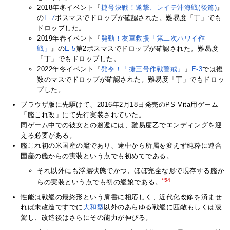
2018年冬イベント『
捷号決戦！邀撃、レイテ沖海戦(後篇)
』
の
E-7
ボスマスでドロップが確認された。難易度「丁」でも
ドロップした。
2019年春イベント『
発動！友軍救援「第二次ハワイ作
戦」
』の
E-5
第2ボスマスでドロップが確認された。難易度
「丁」でもドロップした。
2022年冬イベント『
発令！「捷三号作戦警戒」
』
E-3
では複
数のマスでドロップが確認された。難易度「丁」でもドロッ
プした。
ブラウザ版に先駆けて、2016年2月18日発売のPS Vita用ゲーム
「艦これ改」にて先行実装されていた。
同ゲーム中での彼女との邂逅には、難易度乙でエンディングを迎
える必要がある。
艦これ初の米国産の艦であり、途中から所属を変えず純粋に連合
国産の艦からの実装という点でも初めてである。
それ以外にも浮揚状態でかつ、ほぼ完全な形で現存する艦か
*54
らの実装という点でも初の艦娘である。
性能は戦艦の最終形という肩書に相応しく、近代化改修を済ませ
れば未改造ですでに
大和
型
以外のあらゆる戦艦に匹敵もしくは凌
駕し、改造後はさらにその能力が伸びる。