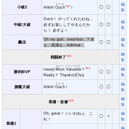
編
アウチ
*19
小破2
◯
◯
Ahhh!
Ouch
！
集
Ouch！ やってくれたわね…
編
中破/大破
必ずお返ししてやるんだか
◯
◯
集
ら！ 必ずよ！
Oh my god…meがlost…? 水
編
轟沈
◯
◯
も…意識も…Admiral…
集
編
*20
戦闘終了
集
モスト バリュアブル
*21
編
Iowaが
Most Valuable
？
勝利MVP
◯
◯
集
Really？ Thanks!(Chu)
編
アウチ
旗艦大破
Ahhh!
Ouch
！
◯
◯
集
編
*22
装備・改修
集
Oh, great！ いいわねぇ、こ
編
◯
×
れ！
集
装備1
編