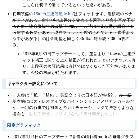
こちらは装甲で優っているといった違いがある。
初期装備の
16inch三連装砲 Mk.7
はフィットせず、過積載のペナ
ルティがある。命中+4の上昇分を含めても素手より命中率が下が
るため、連合艦隊での出撃時や低レベル時は主砲装備の組合せを
考慮する必要がある。現在フィットが確認されている（素手より
命中があがる）のは金剛型と同じく35.6cm砲系統・38cm改の
み。
2016年6月30日アップデートにて、運営より「Iowaの主砲フ
ィット補正に関する上方補正が行われた」とのアナウンス有
り。上段落の検証結果は有効ではなくなった可能性がありま
す。今後の検証が待たれます。
キャラクター設定について
一人称は「私」「Me」。英語交じりの日本語が特徴的。
ルー語
基本的にはステレオタイプなハイテンションアメリカンガールだ
が、一部の行事では祖国とのカルチャーショックで戸惑うような
場面も。
むしろ普通にノリノリな他の海外艦がおかしい
限定グラフィック
2017年1月1日のアップデートで新春の晴れ着modeの母港グラフ