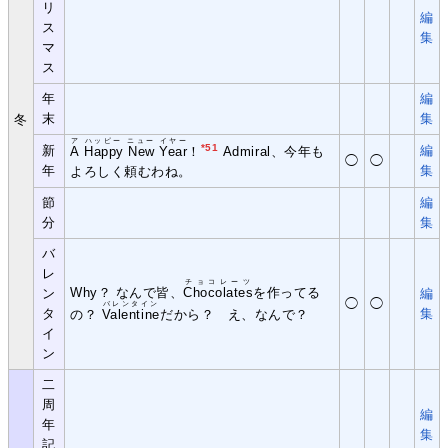
リ
編
ス
集
マ
ス
年
編
末
集
冬
ア ハッピー ニュー イヤー
*51
新
編
A Happy New Year
！
Admiral、今年も
◯
◯
年
集
よろしく頼むわね。
節
編
分
集
バ
レ
チョコレーツ
Why？ なんで皆、
Chocolates
を作ってる
ン
編
◯
◯
バレンタイン
タ
集
の？
Valentine
だから？ え、なんで？
イ
ン
二
周
編
年
集
記