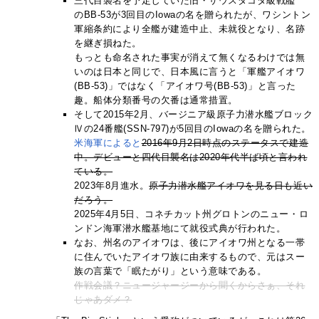
三代目襲名を予定していた旧・サウスダコタ級戦艦
のBB-53が3回目のIowaの名を贈られたが、ワシントン
軍縮条約により全艦が建造中止、未就役となり、名跡
を継ぎ損ねた。
もっとも命名された事実が消えて無くなるわけでは無
いのは日本と同じで、日本風に言うと「軍艦アイオワ
(BB-53)」ではなく「アイオワ号(BB-53)」と言った
趣。船体分類番号の欠番は通常措置。
そして2015年2月、バージニア級原子力潜水艦ブロック
Ⅳの24番艦(SSN-797)が5回目のIowaの名を贈られた。
米海軍によると
2016年9月2日時点のステータスで建造
中。
デビューと四代目襲名は2020年代半ば頃と言われ
ている。
2023年8月進水。
原子力潜水艦アイオワを見る日も近い
だろう。
2025年4月5日、コネチカット州グロトンのニュー・ロ
ンドン海軍潜水艦基地にて就役式典が行われた。
なお、州名のアイオワは、後にアイオワ州となる一帯
に住んでいたアイオワ族に由来するもので、元はスー
族の言葉で「眠たがり」という意味である。
作戦会議？ニュージャージーから聞くからさぁ、それ
じゃあダメ？