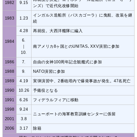
1982
9.15
ンズ）で近代化改修開始
インガルス造船所（パスカゴーラ）に曳航、改装を継
1983
1.23
続
4.28
再就役。大西洋艦隊に編入
6.
1984
｜
南アメリカ8ヶ国とのUNITAS､XXV演習に参加
10.
1986
7.
自由の女神100周年記念観艦式に参加
1988
9.
NATO演習に参加
1989
4.19
実弾演習中、2番砲塔内で爆発事故が発生。47名死亡
1990
10.26
予備役となる
1991
6.26
フィデラルフィアに移動
1998
9.24
ニューポートの海軍教育訓練センターに係留
2001
3.8
2006
3.17
除籍