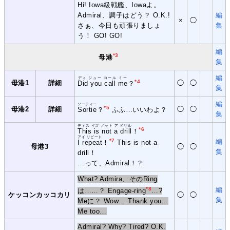
Hi! Iowa級戦艦、Iowaよ。
Admiral、調子はどう？ O.K.!
編
×
◯
さぁ、今日も頑張りましょ
集
う！ GO! GO!
編
*3
母港
集
編
ディ ジュー コール ミー
*4
母港1
詳細
◯
◯
Did you call me
？
集
編
ソーティー
*5
母港2
詳細
◯
◯
Sortie
？
ふふ…いいわよ？
集
ディス イズ ノット ア ドリル
*6
This is not a drill
！
アイ リピート
*7
編
I repeat
！
This is not a
母港3
◯
◯
集
drill！
…って、Admiral！？
What? Admira、そのRing
*8
編
は……？ Engage-ring
…?
ケッコンカッコカリ
◯
◯
集
Meに？ Wow… Thank you…
Me too…
Admiral? Why? Tired? O.K.