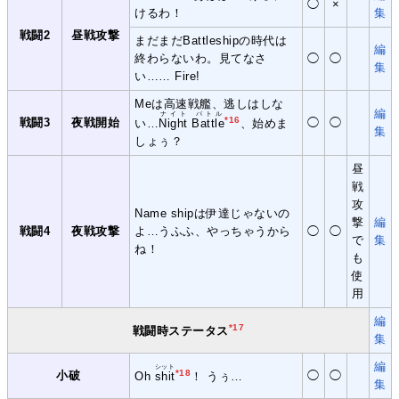
◯
×
けるわ！
集
戦闘2
昼戦攻撃
まだまだBattleshipの時代は
編
終わらないわ。見てなさ
◯
◯
集
い…… Fire!
Meは高速戦艦、逃しはしな
編
ナイト バトル
*16
戦闘3
夜戦開始
◯
◯
い…
Night Battle
、始めま
集
しょぅ？
昼
戦
攻
Name shipは伊達じゃないの
撃
編
戦闘4
夜戦攻撃
よ…うふふ、やっちゃうから
◯
◯
で
集
ね！
も
使
用
編
*17
戦闘時ステータス
集
編
シット
*18
小破
◯
◯
Oh
shit
！ うぅ…
集