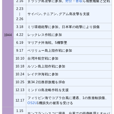
2.16
トラック島攻撃に参加。
野分
・
香取
ら複数艦艇と交戦
2.23
｜
サイパン､テニアン､グアム島攻撃を支援
2.26
3.18
ミリ環礁砲撃に参加。日本軍の砲撃により損傷
4.22
レックレス作戦に参加
1944
6.19
マリアナ沖海戦。5機撃墜
9.17
ベリリュー島上陸作戦に参加
10.10
台湾沖航空戦に参加
10.18
ルソン島上陸作戦に参加
10.24
レイテ沖海戦に参加
10.25
第34.2任務群旗艦を拝命
12.13
ミンドロ島攻略作戦を支援
フィリピン海でコブラ台風に遭遇、1の推進軸損傷、
12.17
OS2U
1機損失の被害を受ける
1.15
サンフランシスコに帰港、台風での損傷修理とオーバ