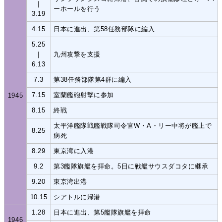
｜
ーホールを行う
3.19
4.15
日本に進出、第58任務部隊に編入
5.25
｜
九州攻撃を支援
6.13
7.3
第38任務部隊第4群に編入
7.15
室蘭艦砲射撃に参加
1945
8.15
終戦
太平洋艦隊戦艦戦隊司令官W・A・リー中将が艦上で
8.25
病死
8.29
東京湾に入港
9.2
第3艦隊旗艦を拝命。5日に戦艦サウスダコタに継承
9.20
東京湾出港
10.15
シアトルに帰港
1.28
日本に進出、第5艦隊旗艦を拝命
1946