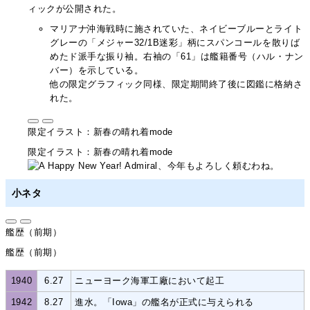
ィックが公開された。
マリアナ沖海戦時に施されていた、ネイビーブルーとライト
グレーの「メジャー32/1B迷彩」柄にスパンコールを散りば
めたド派手な振り袖。右袖の「61」は艦籍番号（ハル・ナン
バー）を示している。
他の限定グラフィック同様、限定期間終了後に図鑑に格納さ
れた。
限定イラスト：新春の晴れ着mode
限定イラスト：新春の晴れ着mode
小ネタ
艦歴（前期）
艦歴（前期）
1940
6.27
ニューヨーク海軍工廠において起工
1942
8.27
進水。「Iowa」の艦名が正式に与えられる