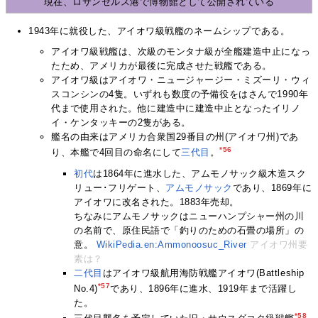
現在、ロサンゼルス港で博物館として公開されている
1943年に就役した、アイオワ級戦艦のネームシップである。
アイオワ級戦艦は、次級のモンタナ級が全艦建造中止になっ
たため、アメリカが最後に完成させた戦艦である。
アイオワ級はアイオワ・ニュージャージー・ミズーリ・ウィ
スコンシンの4隻。いずれも数度の予備役をはさんで1990年
代まで使用された。他に建造中に建造中止となったイリノ
イ・ケンタッキーの2隻がある。
艦名の由来はアメリカ合衆国29番目の州(アイオワ州)であ
*56
り、本艦で4回目の命名にして
三代目
。
初代
は1864年に進水した、アムモノサック級木造スク
リュー･フリゲート、
アムモノサック
であり、1869年に
アイオワに改名された。1883年売却。
ちなみにアムモノサックはニューハンプシャー州の川
の名前で、原住民語で「釣りのための石畳の場所」の
意。
WikiPedia.en:Ammonoosuc_River
アイオワ州要
素は？
二代目
はアイオワ級航用海防戦艦アイオワ(Battleship
*57
No.4)
であり、1896年に進水、1919年まで活躍し
た。
*58