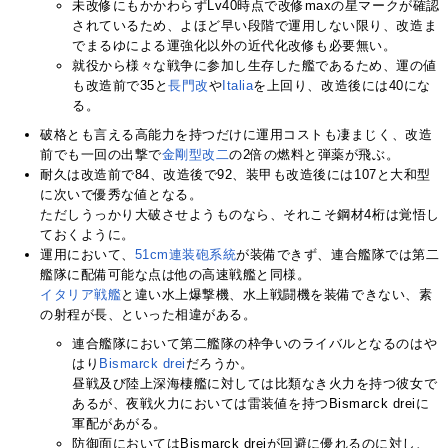
未改修にもかかわらずLv40時点で改修maxの星マークが確認
されているため、よほど早い段階で運用しない限り、改造ま
でまるゆによる運強化以外の近代化改修も必要無い。
就役から様々な戦争に参加し生存した艦であるため、運の値
も改造前で35と
長門改
や
Italia
を上回り、改造後には40にな
る。
破格とも言える高能力を持つだけに運用コストも凄まじく、改造
前でも一回の出撃で
金剛型改二
の2倍の燃料と弾薬が飛ぶ。
耐久は改造前で84、改造後で92、装甲も改造後には107と大和型
に次いで優秀な値となる。
ただしうっかり大破させようものなら、それこそ鋼材4桁は覚悟し
ておくように。
運用において、
51cm
連装砲
系統
が装備できず、連合艦隊では第二
艦隊に配備可能な点は他の高速戦艦と同様。
イタリア
戦艦
と違い水上爆撃機、水上戦闘機を装備できない、素
の射程が長、といった相違がある。
連合艦隊において第二艦隊の枠争いのライバルとなるのはや
はり
Bismarck drei
だろうか。
昼戦及び陸上深海棲艦に対しては比類なき火力を持つ彼女で
あるが、夜戦火力においては雷装値を持つBismarck dreiに
軍配があがる。
防御面においてはBismarck dreiが回避に優れるのに対し、