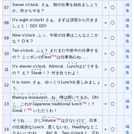
Seven o'clock. さぁ、朝の仕事を始めましょう
編
07
×
◯
か。何からやる？
集
It's eight o'clock! さぁ、まずは演習から行きま
編
08
×
◯
しょう！ GO! GO!
集
Nine o'clock. ふぅ、午前の仕事はこんなとこか
編
09
×
◯
な？ O.K.?
集
Ten o'clock. ふぇ？ まだまだ午前中の仕事する
編
10
×
◯
フリート
*31
集
の？ ニッポンの
Fleet
は仕事熱心ね……
ランチ
It's eleven o'clock. Admiral、
Lunch
はどうする
編
11
×
◯
ステーキ
集
の？ え？
Steak
！？ 付き合うわよ！
It is noon. さぁ、ゆっくりLunchを楽しみましょ
編
12
×
◯
う。
集
マミヤ レストラン
Mamiya restaurant
…ね、噂は聞いてるわ。Oh!
編
ジャパニーズ トラディショナル ランチ
*32
13
こ、これが
Japanese traditional lunch
！？
×
◯
集
グレイト
*33
Great
！
いただくわ！
ボリューム
*34
そうね…… 少し
Volume
は少ないけど、日本
ヘルシー
編
の伝統的なLunch、悪くないわ。
Healthy
なとこ
14
×
◯
集
ろもいいわね…… Ah! 今、Two o'clockよ。忘れ