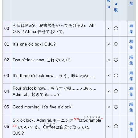
w
a
加
a
改
今日はMeが、秘書艦をやってあげるわ、All
編
00
×
◯
O.K.? Ah-ha 任せておいて。
集
編
01
It's one o'clock! O.K.?
×
◯
集
編
02
Two o'clock now. これでいい？
×
◯
集
編
03
It's three o'clock now… うう、眠いわね……
×
◯
集
Four o'clock now… もうすぐ朝……ふあぁ…
編
04
×
◯
Admiral、起きてる……？
集
編
05
Good morning! It's five o'clock!
×
◯
集
スクランブル
*29
*
Six o'clock. Admiral.モーニング
は
Scramble
編
コーヒー
06
30
×
◯
でいい？ あ、
Coffee
は自分で取ってね、
集
O.K.?