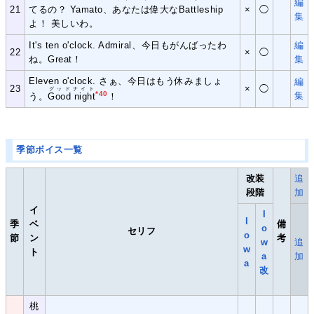
編
21
てるの？ Yamato、あなたは偉大なBattleship
×
◯
集
よ！ 美しいわ。
It's ten o'clock. Admiral、今日もがんばったわ
編
22
×
◯
ね。Great！
集
Eleven o'clock. さぁ、今日はもう休みましょ
編
23
×
◯
グッドナイト
*40
集
う。
Good night
！
季節ボイス一覧
改装
追
段階
加
イ
I
I
季
ベ
備
o
セリフ
o
節
ン
考
w
追
w
ト
a
加
a
改
桃