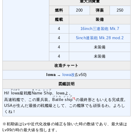
最大消費量
燃料
200
弾薬
250
艦載
装備
4
16inch三連装砲 Mk.7
4
5inch連装砲 Mk.28 mod.2
4
未装備
4
未装備
改造チャート
Iowa
→
Iowa改
(Lv50)
図鑑説明
アイオワ
ネーム シップ
Hi!
Iowa
級戦艦
Name Ship
、Iowaよ。
バトル シップ
*1
高速戦艦で、この重兵装。
Battle ship
の最終形ともいえる完成度。
USAが生んだ最後の戦艦級として、この艦隊でも頑張るわ。よろし
くね！
※初期値はLvや近代化改修の補正を除いた時の数値であり、最大値は
Lv99の時の最大値を指します。