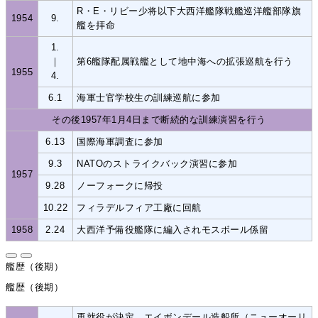
R・E・リビー少将以下大西洋艦隊戦艦巡洋艦部隊旗
1954
9.
艦を拝命
1.
｜
第6艦隊配属戦艦として地中海への拡張巡航を行う
1955
4.
6.1
海軍士官学校生の訓練巡航に参加
その後1957年1月4日まで断続的な訓練演習を行う
6.13
国際海軍調査に参加
9.3
NATOのストライクバック演習に参加
1957
9.28
ノーフォークに帰投
10.22
フィラデルフィア工廠に回航
1958
2.24
大西洋予備役艦隊に編入されモスボール係留
艦歴（後期）
艦歴（後期）
再就役が決定。エイボンデール造船所（ニューオーリ