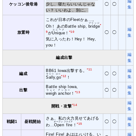
編
ケッコン後母港
少し、寝たらいいんじゃな
◯
◯
集
い？ いいわよ、別に。
これが日本のFleetかぁ…。
ブリッジ
*
Oh！ あのBattle ship,
bridge
編
ユニーク
放置時
9
*10
◯
◯
が
Unique
！
集
気に入ったわ！Hey！ Hey,
you！
編
編成出撃
集
*11
BB61 Iowa出撃する。
編
編成
◯
◯
サリー ゴー
*12
集
Sally,go
！
Battle ship Iowa,
編
出撃
◯
◯
ウェイ アンカー
*13
集
weigh anchor
！
編
*14
開戦・攻撃
集
さぁ、私の火力見せてあげる
編
戦闘1
昼戦開始
◯
◯
オープン ファイア
*15
集
わ…
Open fire
！
Fire! Fire! あはは♪いける、い
編