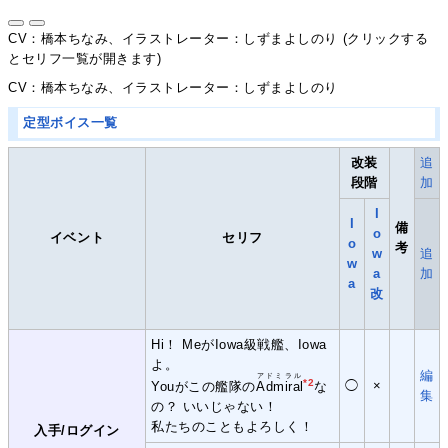
CV：橋本ちなみ、イラストレーター：しずまよしのり (クリックする
とセリフ一覧が開きます)
CV：橋本ちなみ、イラストレーター：しずまよしのり
定型ボイス一覧
改装
追
段階
加
I
I
備
o
イベント
セリフ
o
考
w
追
w
a
加
a
改
Hi！ MeがIowa級戦艦、Iowa
よ。
編
アドミラル
*2
◯
×
Youがこの艦隊の
Admiral
な
集
の？ いいじゃない！
私たちのこともよろしく！
入手/ログイン