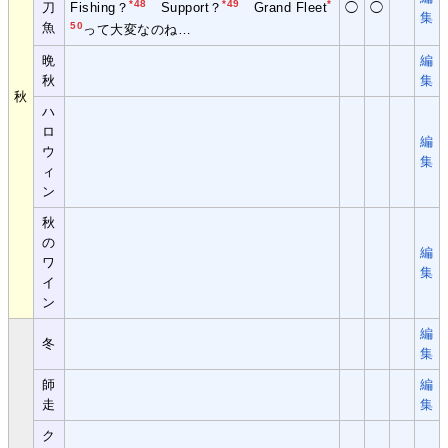
*48
*49
*
刀
Fishing
？
Support
？
Grand Fleet
◯
◯
集
魚
50
って大変なのね…
晩
編
秋
集
秋
ハ
ロ
編
ウ
集
ィ
ン
秋
の
編
ワ
集
イ
ン
編
冬
集
師
編
走
集
ク