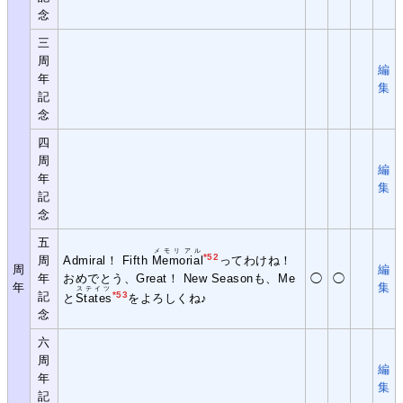
念
三
周
編
年
集
記
念
四
周
編
年
集
記
念
五
メモリアル
*52
周
Admiral！ Fifth
Memorial
ってわけね！
周
編
年
おめでとう、Great！ New Seasonも、Me
◯
◯
年
集
ステイツ
記
*53
と
States
をよろしくね♪
念
六
周
編
年
集
記