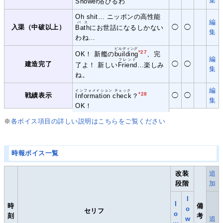
集
Shower
浴びるわ
Oh shit… ニッポンの高性能
編
バス
入渠（中破以上）
◯
◯
Bath
にお世話になるしかない
集
わね…
ビルディング
*27
OK！ 新艦の
building
、完
編
フレンド
建造完了
◯
◯
了よ！ 新しい
Friend
…楽しみ
集
ね。
編
インフォメイション チェック
*28
戦績表示
◯
◯
Information check
？
集
OK！
※
各ボイス項目の詳しい説明はこちらをご覧ください
時報ボイス一覧
改装
追
段階
加
I
I
時
備
o
セリフ
o
刻
考
w
追