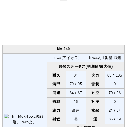
No.240
Iowa(アイオワ)
Iowa級 1番艦 戦艦
艦船ステータス(初期値/最大値)
耐久
84
火力
85 / 105
装甲
79 / 95
雷装
0
回避
34 / 67
対空
70 / 96
搭載
16
対潜
0
速力
高速
索敵
24 / 64
射程
長
運
35 / 89