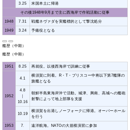
3.25
米国本土に帰港
その後1948年9月まで主に西海岸で作戦活動に従事
1948
7.31
戦艦ネヴァダを実艦標的として撃沈処分
1949
3.24
予備役となる
艦歴（中期）
艦歴（中期）
1951
8.25
再就役。以後西海岸で訓練に従事
横須賀に到着。R・T・ブリスコー中将以下第7艦隊の
4.1
旗艦となる
4.8
朝鮮半島東海岸沖で活動。城津、興南、高城への艦砲
1952
｜
射撃によって地上部隊を支援
10.16
横須賀を出港しノーフォークに帰港。オーバーホール
10.19
を行う
1953
7.
遠洋航海。NATOの大規模演習に参加