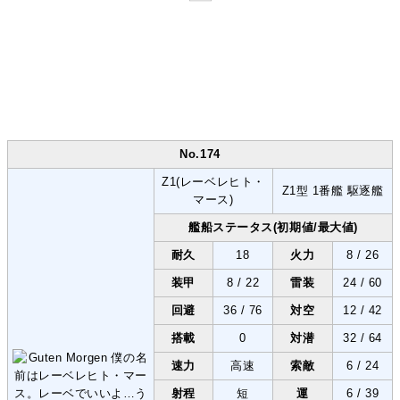
No.174
Z1(レーベレヒト・
Z1型 1番艦 駆逐艦
マース)
艦船ステータス(初期値/最大値)
耐久
18
火力
8 / 26
装甲
8 / 22
雷装
24 / 60
回避
36 / 76
対空
12 / 42
搭載
0
対潜
32 / 64
速力
高速
索敵
6 / 24
射程
短
運
6 / 39