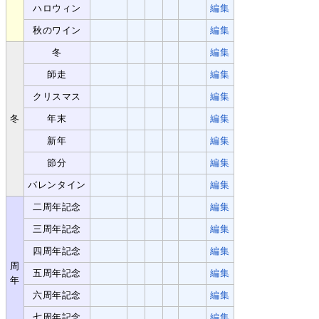
ハロウィン
編集
秋のワイン
編集
冬
編集
師走
編集
クリスマス
編集
冬
年末
編集
新年
編集
節分
編集
バレンタイン
編集
二周年記念
編集
三周年記念
編集
四周年記念
編集
周
五周年記念
編集
年
六周年記念
編集
七周年記念
編集