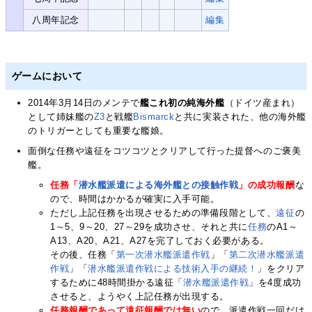
八周年記念
編集
ゲームにおいて
2014年3月14日のメンテで
艦これ初の純海外艦
（ドイツ産まれ）
として姉妹艦の
Z3
と戦艦
Bismarck
と共に実装された、他の海外艦
のトリガーとしても重要な艦娘。
面倒な任務や遠征をコツコツとクリアして行った提督へのご褒美
艦。
任務「
潜水艦派遣による海外艦との接触作戦
」の成功報酬
な
ので、時間はかかるが確実に入手可能。
ただし上記任務を出現させるための準備段階として、
遠征
の
1～5、9～20、27～29を成功させ、それと共に
任務
のA1～
A13、A20、A21、A27を完了しておく必要がある。
その後、任務「
第一次潜水艦派遣作戦
」「
第二次潜水艦派遣
作戦
」「
潜水艦派遣作戦による技術入手の継続！
」をクリア
するために48時間掛かる遠征「
潜水艦派遣作戦
」を4度成功
させると、ようやく上記任務が出現する。
任務報酬であって遠征報酬では無い
ので、派遣作戦一回だけ