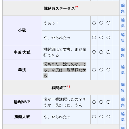
編
*7
戦闘時ステータス
集
編
うあっ！
◯
◯
◯
集
小破
編
や、やられたっ
◯
◯
◯
集
機関部は大丈夫、まだ航
編
中破/大破
◯
◯
◯
行できる
集
僕もまた、沈むのか。で
編
轟沈
も、今度は…艦隊戦だか
◯
◯
◯
集
ら
編
*8
戦闘終了
集
僕が一番活躍したの？そ
編
勝利MVP
◯
◯
◯
うか…良かった、うん
集
編
旗艦大破
や、やられたっ
◯
◯
◯
集
編