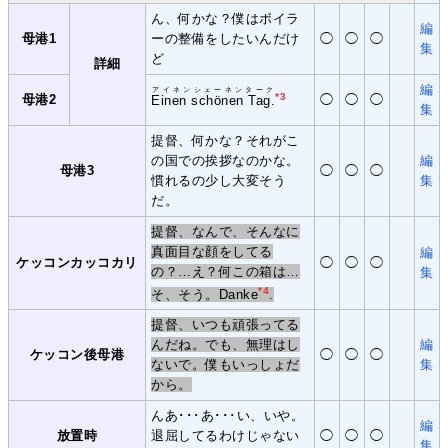
ん、何かな？僕はボイラ
編
母港1
ーの整備をしたいんだけ
◯
◯
◯
集
ど
詳細
編
アイネンシェーネンターク
*3
母港2
◯
◯
◯
Einen schönen Tag.
集
提督、何かな？それがこ
の国での挨拶なのかな。
編
母港3
◯
◯
◯
慣れるの少し大変そう
集
だ。
提督、なんで、そんなに
真面目な顔をしてる
編
ケッコンカッコカリ
◯
◯
◯
の？…え？何この箱は…
集
*4
そ、そう。Danke
.
提督、いつも頑張ってる
んだね。でも、無理はし
編
ケッコン後母港
◯
◯
◯
ないで。僕もいっしょだ
集
から。
んあ･･･あ･･･い、いや。
編
放置時
退屈してるわけじゃない
◯
◯
◯
集