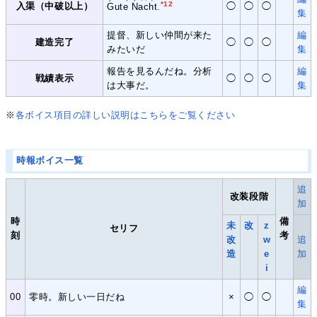
*12
入渠（中破以上）
◯
◯
◯
Gute Nacht
.
集
提督、新しい仲間が来た
編
建造完了
◯
◯
◯
みたいだ
集
報告を見るんだね。分析
編
戦績表示
◯
◯
◯
は大事だ。
集
※
各ボイス項目の詳しい説明はこちらをご覧ください
時報ボイス一覧
追
改装段階
加
時
備
未
改
z
セリフ
刻
考
改
w
追
造
e
加
i
編
00
零時。新しい一日だね
×
◯
◯
集