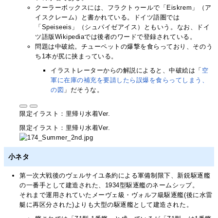
クーラーボックスには、フラクトゥールで「Eiskrem」（ア
イスクレーム）と書かれている。ドイツ語圏では
「Speiseeis」（シュパイゼアイス）ともいう。なお、ドイ
ツ語版Wikipediaでは後者のワードで登録されている。
問題は中破絵。チューペットの爆撃を食らっており、そのう
ち1本が尻に挟まっている。
イラストレーターからの解説によると、中破絵は「
空
軍に在庫の補充を要請したら誤爆を食らってしまう、
の図
」だそうな。
限定イラスト：里帰り水着Ver.
限定イラスト：里帰り水着Ver.
小ネタ
第一次大戦後のヴェルサイユ条約による軍備制限下、新鋭駆逐艦
の一番手として建造された、1934型駆逐艦のネームシップ。
それまで運用されていたメーヴェ級・ヴォルフ級駆逐艦(後に水雷
艇に再区分された)よりも大型の駆逐艦として建造された。