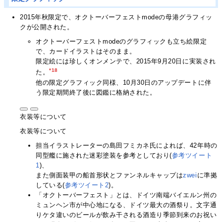
2015年秋限定で、オクトーバーフェストmodeの母港グラフィッ
クが公開された。
オクトーバーフェストmodeのグラフィックも立ち絵限定
で、カードイラストはそのまま。
限定絵には珍しくオンメンテで、2015年9月20日に実装され
*18
た。
他の限定グラフィック同様、10月30日のアップデートに伴
う限定期間終了後に図鑑に格納された。
衣装等について
衣装等について
担当イラストレーターの島田フミカネ氏によれば、42年時の
同型艦に施された迷彩塗装を参考としており(
参考ツイート
1
)、
また側面装甲の船首形状とファンネルキャップは
zwei
に準拠
している(
参考ツイート2
)。
「オクトーバーフェスト」とは、ドイツ南端バイエルン州の
ミュンヘン市が中心地になる、ドイツ最大の酒祭り。文字通
りケタ違いのビールが飲み干される酒造り季節到来のお祝い