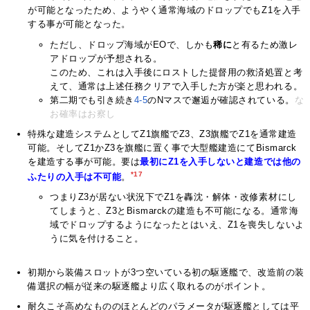
が可能となったため、ようやく通常海域のドロップでもZ1を入手
する事が可能となった。
ただし、ドロップ海域がEOで、しかも
稀に
と有るため激レ
アドロップが予想される。
このため、これは入手後にロストした提督用の救済処置と考
えて、通常は上述任務クリアで入手した方が楽と思われる。
第二期でも引き続き
4-5
のNマスで邂逅が確認されている。
な
お確率はお察し
特殊な建造システムとしてZ1旗艦でZ3、Z3旗艦でZ1を通常建造
可能。そしてZ1かZ3を旗艦に置く事で大型艦建造にてBismarck
を建造する事が可能。要は
最初にZ1を入手しないと建造では他の
*17
ふたりの入手は不可能
。
つまりZ3が居ない状況下でZ1を轟沈・解体・改修素材にし
てしまうと、Z3とBismarckの建造も不可能になる。通常海
域でドロップするようになったとはいえ、Z1を喪失しないよ
うに気を付けること。
初期から装備スロットが3つ空いている初の駆逐艦で、改造前の装
備選択の幅が従来の駆逐艦より広く取れるのがポイント。
耐久こそ高めなもののほとんどのパラメータが駆逐艦としては平