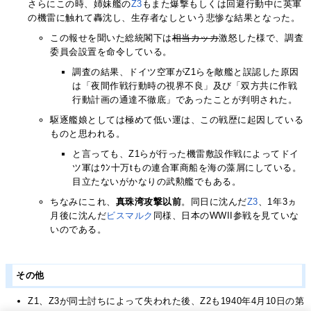
さらにこの時、姉妹艦の
Z3
もまた爆撃もしくは回避行動中に英軍
の機雷に触れて轟沈し、生存者なしという悲惨な結果となった。
この報せを聞いた総統閣下は
相当カッカ
激怒した様で、調査
委員会設置を命令している。
調査の結果、ドイツ空軍がZ1らを敵艦と誤認した原因
は「夜間作戦行動時の視界不良」及び「双方共に作戦
行動計画の通達不徹底」であったことが判明された。
駆逐艦娘としては極めて低い運は、この戦歴に起因している
ものと思われる。
と言っても、Z1らが行った機雷敷設作戦によってドイ
ツ軍はｳﾝ十万tもの連合軍商船を海の藻屑にしている。
目立たないがかなりの武勲艦でもある。
ちなみにこれ、
真珠湾攻撃以前
。同日に沈んだ
Z3
、1年3ヵ
月後に沈んだ
ビスマルク
同様、日本のWWII参戦を見ていな
いのである。
その他
Z1、Z3が同士討ちによって失われた後、Z2も1940年4月10日の第