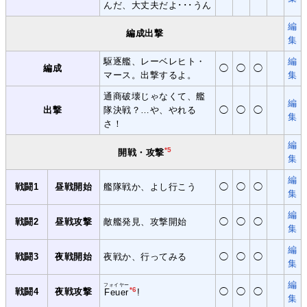
んだ、大丈夫だよ･･･うん
編
編成出撃
集
駆逐艦、レーベレヒト・
編
編成
◯
◯
◯
マース。出撃するよ。
集
通商破壊じゃなくて、艦
編
出撃
隊決戦？…や、やれる
◯
◯
◯
集
さ！
編
*5
開戦・攻撃
集
編
戦闘1
昼戦開始
艦隊戦か、よし行こう
◯
◯
◯
集
編
戦闘2
昼戦攻撃
敵艦発見、攻撃開始
◯
◯
◯
集
編
戦闘3
夜戦開始
夜戦か、行ってみる
◯
◯
◯
集
編
フォイヤー
*6
戦闘4
夜戦攻撃
◯
◯
◯
Feuer
!
集