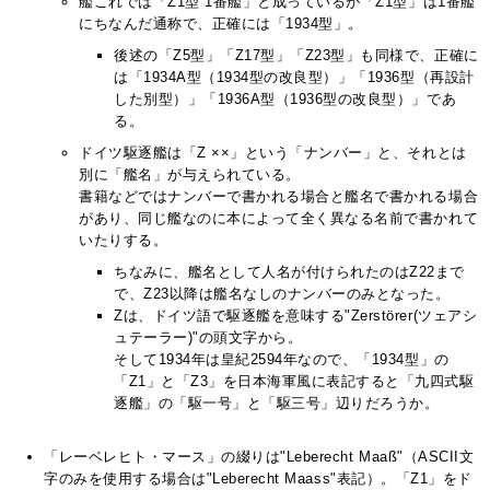
艦これでは「Z1型 1番艦」と成っているが「Z1型」は1番艦
にちなんだ通称で、正確には「1934型」。
後述の「Z5型」「Z17型」「Z23型」も同様で、正確に
は「1934A型（1934型の改良型）」「1936型（再設計
した別型）」「1936A型（1936型の改良型）」であ
る。
ドイツ駆逐艦は「Z ××」という「ナンバー」と、それとは
別に「艦名」が与えられている。
書籍などではナンバーで書かれる場合と艦名で書かれる場合
があり、同じ艦なのに本によって全く異なる名前で書かれて
いたりする。
ちなみに、艦名として人名が付けられたのはZ22まで
で、Z23以降は艦名なしのナンバーのみとなった。
Zは、ドイツ語で駆逐艦を意味する"Zerstörer(ツェアシ
ュテーラー)"の頭文字から。
そして1934年は皇紀2594年なので、「1934型」の
「Z1」と「Z3」を日本海軍風に表記すると「九四式駆
逐艦」の「駆一号」と「駆三号」辺りだろうか。
「レーベレヒト・マース」の綴りは"Leberecht Maaß"（ASCII文
字のみを使用する場合は"Leberecht Maass"表記）。「Z1」をド