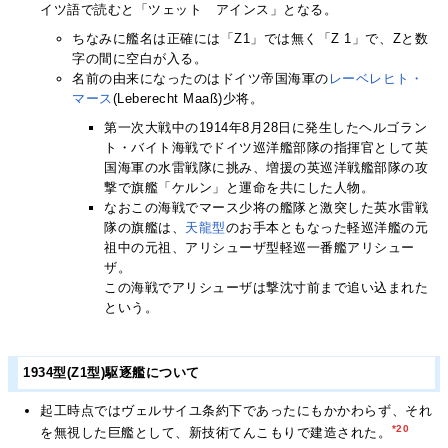
イツ語で読むと「ツェット アインス」となる。
ちなみに艦名は正確には「Z1」では無く「Z 1」で、Zと数
字の間に空白が入る。
名前の由来になったのはドイツ帝国海軍の
レーベレヒト・
マース
(Leberecht Maaß)少将。
第一次大戦中の1914年8月28日に発生したヘルゴラン
ト・バイト海戦でドイツ巡洋艦部隊の指揮官として英
国海軍の水雷戦隊に挑み、増援の英巡洋戦艦部隊の攻
撃で旗艦「ケルン」と運命を共にした人物。
なおこの海戦でマース少将の艦隊と激突した英水雷戦
隊の旗艦は、
天龍
型
のお手本ともなった軽巡洋艦の元
祖中の元祖、アリシューザ型軽巡一番艦アリシュー
ザ。
この海戦でアリシューザは撃沈寸前まで追い込まれた
という。
1934型(Z1型)駆逐艦について
起工時点ではヴェルサイユ条約下であったにもかかわらず、それ
*20
を無視した巨艦として、新技術てんこもりで建造された。