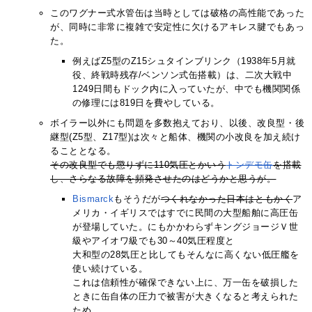
このワグナー式水管缶は当時としては破格の高性能であった
が、同時に非常に複雑で安定性に欠けるアキレス腱でもあっ
た。
例えばZ5型のZ15シュタインブリンク（1938年5月就
役、終戦時残存/ベンソン式缶搭載）は、二次大戦中
1249日間もドック内に入っていたが、中でも機関関係
の修理には819日を費やしている。
ボイラー以外にも問題を多数抱えており、以後、改良型・後
継型(Z5型、Z17型)は次々と船体、機関の小改良を加え続け
ることとなる。
その改良型でも懲りずに110気圧とかいう
トンデモ缶
を搭載
し、さらなる故障を頻発させたのはどうかと思うが。
Bismarck
もそうだが
つくれなかった日本はともかく
ア
メリカ・イギリスではすでに民間の大型船舶に高圧缶
が登場していた。にもかかわらずキングジョージＶ世
級やアイオワ級でも30～40気圧程度と
大和型の28気圧と比してもそんなに高くない低圧艦を
使い続けている。
これは信頼性が確保できない上に、万一缶を破損した
ときに缶自体の圧力で被害が大きくなると考えられた
ため。