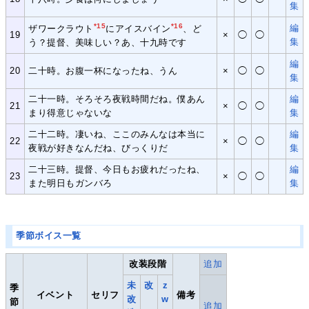
集
*15
*16
編
ザワークラウト
にアイスバイン
、ど
19
×
◯
◯
集
う？提督、美味しい？あ、十九時です
編
20
二十時。お腹一杯になったね、うん
×
◯
◯
集
二十一時。そろそろ夜戦時間だね。僕あん
編
21
×
◯
◯
まり得意じゃないな
集
二十二時。凄いね、ここのみんなは本当に
編
22
×
◯
◯
夜戦が好きなんだね、びっくりだ
集
二十三時。提督、今日もお疲れだったね、
編
23
×
◯
◯
また明日もガンバろ
集
季節ボイス一覧
改装段階
追加
未
改
z
季
イベント
セリフ
備考
改
w
節
追加