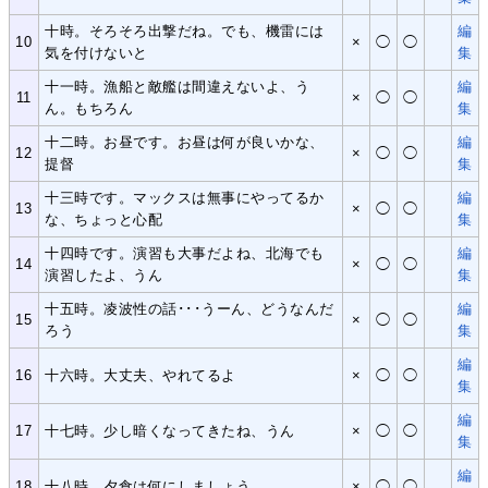
十時。そろそろ出撃だね。でも、機雷には
編
10
×
◯
◯
気を付けないと
集
十一時。漁船と敵艦は間違えないよ、う
編
11
×
◯
◯
ん。もちろん
集
十二時。お昼です。お昼は何が良いかな、
編
12
×
◯
◯
提督
集
十三時です。マックスは無事にやってるか
編
13
×
◯
◯
な、ちょっと心配
集
十四時です。演習も大事だよね、北海でも
編
14
×
◯
◯
演習したよ、うん
集
十五時。凌波性の話･･･うーん、どうなんだ
編
15
×
◯
◯
ろう
集
編
16
十六時。大丈夫、やれてるよ
×
◯
◯
集
編
17
十七時。少し暗くなってきたね、うん
×
◯
◯
集
編
18
十八時。夕食は何にしましょう
×
◯
◯