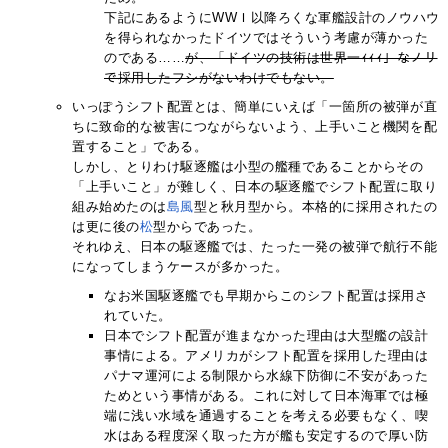
下記にあるようにWWＩ以降ろくな軍艦設計のノウハウ
を得られなかったドイツではそういう考慮が薄かった
のである……
が、「ドイツの技術は世界一ｨｨｨ」なノリ
で採用したフシがないわけでもない。
いっぽうシフト配置とは、簡単にいえば「一箇所の被弾が直
ちに致命的な被害につながらないよう、上手いこと機関を配
置すること」である。
しかし、とりわけ駆逐艦は小型の艦種であることからその
「上手いこと」が難しく、日本の駆逐艦でシフト配置に取り
組み始めたのは
島風
型と秋月型から。本格的に採用されたの
は更に後の
松
型からであった。
それゆえ、日本の駆逐艦では、たった一発の被弾で航行不能
になってしまうケースが多かった。
なお米国駆逐艦でも早期からこのシフト配置は採用さ
れていた。
日本でシフト配置が進まなかった理由は大型艦の設計
事情による。アメリカがシフト配置を採用した理由は
パナマ運河による制限から水線下防御に不安があった
ためという事情がある。これに対して日本海軍では極
端に浅い水域を通過することを考える必要もなく、喫
水はある程度深く取った方が艦も安定するので厚い防