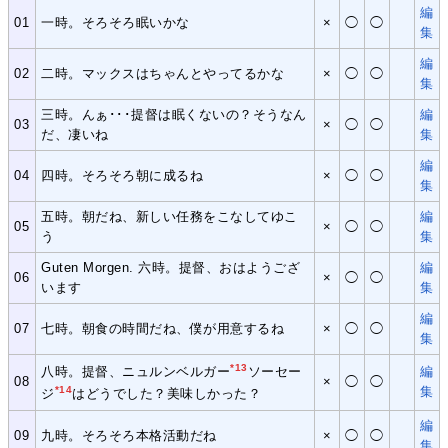
編
01
一時。そろそろ眠いかな
×
◯
◯
集
編
02
二時。マックスはちゃんとやってるかな
×
◯
◯
集
三時。んぁ･･･提督は眠くないの？そうなん
編
03
×
◯
◯
だ、凄いね
集
編
04
四時。そろそろ朝に成るね
×
◯
◯
集
五時。朝だね、新しい任務をこなしてゆこ
編
05
×
◯
◯
う
集
Guten Morgen. 六時。提督、おはようござ
編
06
×
◯
◯
います
集
編
07
七時。朝食の時間だね、僕が用意するね
×
◯
◯
集
*13
編
八時。提督、ニュルンベルガー
ソーセー
08
×
◯
◯
集
*14
ジ
はどうでした？美味しかった？
編
09
九時。そろそろ本格活動だね
×
◯
◯
集