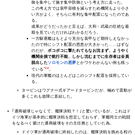
御を集中して施す集中防御という考え方に走った。
この考え方では装甲容積を減らすため機関もより小さ
い方がよく、そちらに有利な集中配置になったのであ
る。
成果がどうだったかと言えば、大和・武蔵の壮絶な最
期を見ていただければわかるだろう。
一方駆逐艦はもとより充分な装甲など期待しえなかっ
たので特にシフト配置の恩恵が大きかった……はずな
のだが、
ボコボコに撃たれてもなお沈まず、ようやく
機関全損で航行不能、しかし沈むまでに生存者は全員
脱出した
ソロモンの悪夢
とかワケわかんない例も残っ
*24
ている
。
現代の軍艦のほとんどはこのシフト配置を採用してい
る。
タービンはワグナー式ギアードタービンだが、極めて震動が
多くこれも故障に直結した。
｢通商破壊じゃなくて、艦隊決戦？！｣と驚いているが、これはド
イツ海軍が基本的に艦隊決戦を想定しておらず、軍艦同士の戦闘
をなるべく避けた通商破壊をその主任務としていた為。
ドイツ軍が通商破壊に終始したのは、艦隊決戦を挑める程の