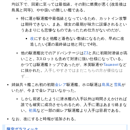
均以下で、回避に至っては最低値。その割に燃費が悪く(改造後は
島風と同等)、やや扱いの難しい艦である。
特に運が駆逐艦中最低値となっているため、カットイン攻撃
は期待できない。まあ、彼女の最期が味方に誤爆されるとい
うあまりにも悲惨なものであったため仕方がないのだが。
改
にすると他艦と遜色ない数値になるため、早めに改
造したい(運の最終値は他と同じで49)。
他の駆逐艦比でのアドバンテージは
Z3
と共に初期対潜値が高
いこと。3スロットも含めて対潜に強い仕様になっている。
かつては駆逐艦トップであったが、米英駆逐や
Ташкент
など
に抜かれた。
入手しやすさではまだこちらの方が優位なは
ず…
姉妹共々艦これ初の初期
金レア
駆逐艦。ホロ駆逐は
島風
と
雪風
が
いたが、今まで金レアはいなかった。
しかし前述したように潜水艦の入手以外は時間さえかければ
誰でも確実に成功させられるため、入手に運はあまり絡まな
い。
初風
など一部の銀レア駆逐艦より入手は容易である。
なお、改にすると時報が追加される。
限定グラフィック