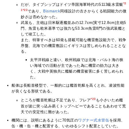
*2
だが、タイプシップはドイツ帝国海軍時代のS113級水雷艇
1
*22
であり、
Bismarck
同様設計の古さからくる戦闘能力の微
妙さは否めなかった。
武装も、主砲は日米駆逐艦並みの12.7cm(実寸12.8cm)主砲5
門、魚雷も欧米基準では強力な53.3cm魚雷8門の強武装艦と
して竣工した。
また、特筆すべきは60発も搭載可能な機雷敷設能力で、戦争
序盤、北海での機雷敷設にイギリスは苦しめられることとな
る。
太平洋戦線と違い、欧州戦線では北海・バルト海の狭
い海域での活動が主であった為に機雷の効力は大き
く、大戦中英独共に艦艇の機雷被害に多く苦しめられ
た。
船体は長船首楼型で、一般的には艦首乾舷を高くとれ、凌波性能
が良くなる形状である。
*23
ところが艦首乾舷は不足であり、フレア
も小さいため艦
首が波に突っ込み易くトップヘビーであることもあわせて荒
天での安定性に難があった。
機関には、説明にあるように70気圧の
ワグナー式水管缶
を採用、
缶・機・缶・機と配置する、いわゆるシフト配置としていた。