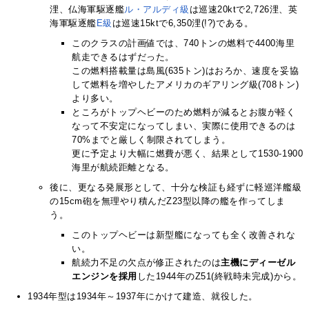
浬、仏海軍駆逐艦
ル・アルディ級
は巡速20ktで2,726浬、英
海軍駆逐艦
E級
は巡速15ktで6,350浬(!?)である。
このクラスの計画値では、740トンの燃料で4400海里
航走できるはずだった。
この燃料搭載量は島風(635トン)はおろか、速度を妥協
して燃料を増やしたアメリカのギアリング級(708トン)
より多い。
ところがトップヘビーのため燃料が減るとお腹が軽く
なって不安定になってしまい、実際に使用できるのは
70%までと厳しく制限されてしまう。
更に予定より大幅に燃費が悪く、結果として1530-1900
海里が航続距離となる。
後に、更なる発展形として、十分な検証も経ずに軽巡洋艦級
の15cm砲を無理やり積んだZ23型以降の艦を作ってしま
う。
このトップヘビーは新型艦になっても全く改善されな
い。
航続力不足の欠点が修正されたのは
主機にディーゼル
エンジンを採用
した1944年のZ51(終戦時未完成)から。
1934年型は1934年～1937年にかけて建造、就役した。