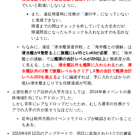
でいいと勘違いしないように。
また、遠征帰還時に任務が「遂行中」になっていない
と達成できない。
帰還までの間はチェックを外していても大丈夫だが、
帰還間近になったらチェックを入れなおすのを忘れな
いように。
ちなみに、遠征「潜水艦派遣作戦」と「海外艦との接触」は
潜水艦が4隻要る
上に
旗艦にLv55とLv60が必要
、更に「海外
艦との接触」では
艦隊の合計レベルが200以上
と難易度が高
く見える。しかし、
潜水艦以外も艦隊に入れられる
ため、
潜
水艦以外の2隻で旗艦レベルをクリア
し
6隻の合計で艦隊合計
レベル200を超える
ように編成すれば、手に入れたばかりの
低Lv潜水艦まじりでも任務達成が可能。
上述任務クリア以外の入手方法としては、2014年春イベントの最
終海域E-5にてレアドロップした。
しかし非常にレアなドロップだったため、むしろ通常の任務クリ
アでの入手の方が楽そうなほどだった。
近年は欧州方面のイベントでドロップが確認されていること
もある。
2015年6月12日のアップデートで、同日に追加された
4-5
での邂逅