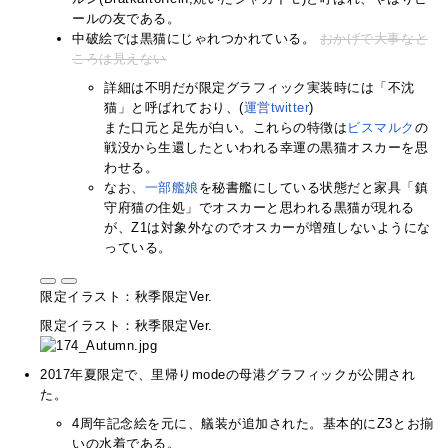
ールの友である。
中破絵では黒猫にじゃれつかれている。
おかげで大事なと
ころは見えない
詳細は不明だが限定グラフィック実装時には「不沈
猫」と呼ばれており、(
運営twitter
)
また口元と足先が白い。これらの特徴は
ビスマルク
の
戦没から生還したといわれる幸運の黒猫オスカーを思
わせる。
なお、
一部
艦
娘
を秘書艦にしている状態だと家具「鎮
守府猫の住処」でオスカーと思われる黒猫が現れる
が、Z1は対象外なのでオスカーが増殖しないようにな
っている。
限定イラスト：秋季限定Ver.
限定イラスト：秋季限定Ver.
2017年夏限定で、里帰りmodeの母港グラフィックが公開され
た。
4周年記念絵を元に、艤装が追加された。基本的にZ3とお揃
いの水着である。