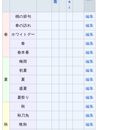
造
e
i
桃の節句
編集
春の訪れ
編集
春
ホワイトデー
編集
春
編集
春本番
編集
梅雨
編集
初夏
編集
夏
夏
編集
盛夏
編集
夏祭り
編集
秋
編集
秋刀魚
編集
秋
晩秋
編集