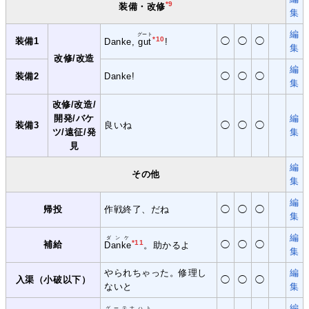
*9
装備・改修
集
編
グート
*10
装備1
◯
◯
◯
Danke,
gut
!
集
改修/改造
編
装備2
Danke!
◯
◯
◯
集
改修/改造/
開発/バケ
編
装備3
良いね
◯
◯
◯
ツ/遠征/発
集
見
編
その他
集
編
帰投
作戦終了、だね
◯
◯
◯
集
編
ダンケ
*11
補給
◯
◯
◯
Danke
。助かるよ
集
やられちゃった。修理し
編
入渠（小破以下）
◯
◯
◯
ないと
集
編
グーテナハト