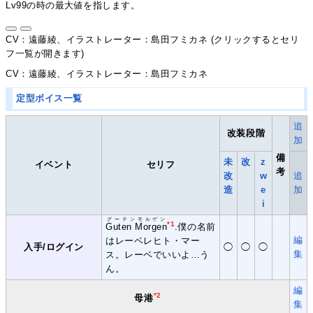
Lv99の時の最大値を指します。
CV：遠藤綾、イラストレーター：島田フミカネ (クリックするとセリ
フ一覧が開きます)
CV：遠藤綾、イラストレーター：島田フミカネ
定型ボイス一覧
追
改装段階
加
備
未
改
z
イベント
セリフ
考
改
w
追
造
e
加
i
グーテンモルゲン
*1
Guten Morgen
.僕の名前
編
はレーベレヒト・マー
入手/ログイン
◯
◯
◯
集
ス。レーベでいいよ…う
ん。
編
*2
母港
集