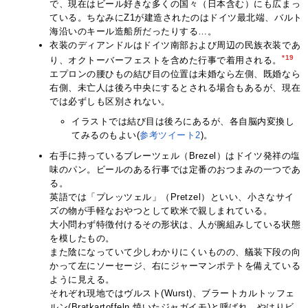
で、現在はビール好きな多くの国々（日本含む）にも広まっ
ている。ちなみにZ1が建造されたのはドイツ最北端、バルト
海沿いのキール造船所だったりする…。
衣装のディアンドルはドイツ南部および周辺の民族衣装であ
*19
り、オクトーバーフェストを含めた行事で着用される。
エプロンの腰ひもの結び目の位置は未婚なら左側、既婚なら
右側、未亡人は後ろ中央にするとされる場合もあるが、現在
では必ずしも区別されない。
イラストでは結び目は後ろにあるが、各自脳内変換し
てみるのもよい(
参考ツイート2
)。
右手に持っているブレーツェル（Brezel）はドイツ発祥の塩
味のパン。ビールのある行事では定番のおつまみの一つであ
る。
英語では「プレッツェル」（Pretzel）といい、小さなサイ
ズの物が手軽なおやつとして欧米で親しまれている。
大小問わず特徴付けるその形状は、人が腕組みしている状態
を模したもの。
また陰になっていて少しわかりにくいものの、艤装下段の向
かって左にソーセージ、右にジャーマンポテトを備えている
ように見える。
それぞれ現地ではヴルスト(Wurst)、ブラートカルトッフェ
ルン(Bratkartoffeln,焼いたジャガイモ)と呼ばれ、やはりビ