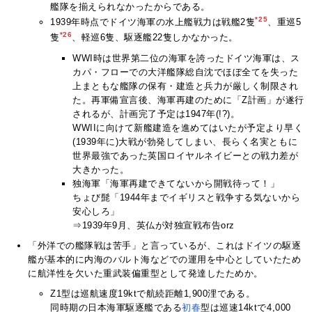
艦隊を揃えられなかったからである。
*25
1939年時点でドイツ海軍の水上艦戦力は戦艦2隻
、重巡5
*26
隻
、軽巡6隻、駆逐艦22隻しかなかった。
WWI時は世界第二位の海軍を誇ったドイツ海軍は、ス
カパ・フローでの大洋艦隊総自沈でほぼ全てを失った
上まともな艦隊の保有・建造と兵力が厳しく制限され
た。再軍備宣言後、海軍再建のために「Z計画」が遂行
されるが、計画完了予定は1947年(!?)。
WWIIに向けて新艦建造を進めてはいたが予定より早く
(1939年に)大戦が勃発してしまい、長らく名実ともに
世界最強であった英国ロイヤルネイビーとの戦力差が
大きかった。
独海軍「海軍再建できてないから開戦待って！」
ちょび髭「1944年までイギリスと戦争する気ないから
安心しろ」
⇒1939年9月、英仏が対独宣戦布告orz
「外洋での艦隊戦は苦手」と言っているが、これはドイツの駆逐
艦が基本的に内海のバルト海などでの運用を中心としていたため
に航洋性を欠いた重武装偏重型として発達したためか。
Z1型は巡航速度19ktで航続距離1,900浬である。
同時期の日本海軍駆逐艦である
初春
型は巡速14ktで4,000