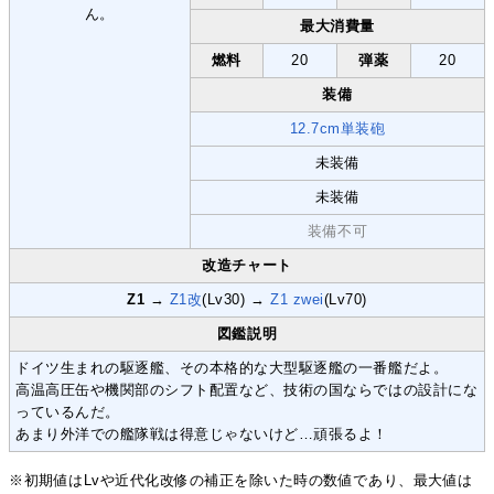
最大消費量
燃料
20
弾薬
20
装備
12.7cm単装砲
未装備
未装備
装備不可
改造チャート
Z1
→
Z1改
(Lv30) →
Z1 zwei
(Lv70)
図鑑説明
ドイツ生まれの駆逐艦、その本格的な大型駆逐艦の一番艦だよ。
高温高圧缶や機関部のシフト配置など、技術の国ならではの設計にな
っているんだ。
あまり外洋での艦隊戦は得意じゃないけど…頑張るよ！
※初期値はLvや近代化改修の補正を除いた時の数値であり、最大値は