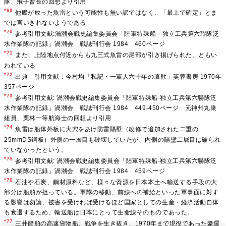
隊、飛子曹長の回想より引用
*69
他艦が放った魚雷という可能性も無い訳ではなく、「最上で確定」とま
では言いきれないようである
*70
参考引用文献:渦潮会戦史編集委員会「陸軍特殊船―独立工兵第六聯隊泛
水作業隊の記録」渦潮会 戦誌刊行会 1984 460ページ
*71
また、上陸地点付近からも九三式魚雷の尾部が引き揚げられた、ともい
われている
*72
出典 引用文献：今村均「私記・一軍人六十年の哀歓」芙蓉書房 1970年
357ページ
*73
参考引用文献: 渦潮会戦史編集委員会「陸軍特殊船-独立工兵第六聯隊泛
水作業隊の記録」渦潮会 戦誌刊行会 1984 449-450ページ 元神州丸乗
組員、栗林一等航海士の回想より引用
*74
魚雷は船体外板に大穴をあけ防雷隔壁（改修で追加された二重の
25mmDS鋼板）外側の一層目も破壊していたが、内側の隔壁二層目は破られ
ていなかったという。
*75
参考引用文献: 渦潮会戦史編集委員会「陸軍特殊船-独立工兵第六聯隊泛
水作業隊の記録」渦潮会 戦誌刊行会 1984 459ページ
*76
石油や石炭、鋼材原料など、様々な資源を日本本土へ輸送する手段の大
部分は船舶が担っている。軍隊の移動、前線への補給といった軍事面に対す
る影響は勿論、被害を受ければ受けるほど国家としての生産・経済活動自体
も衰退するため、輸送船は日本にとって生命線そのものであった。
*77
三井船舶の高速貨物船、戦争を生き抜き、1970年まで現役であった豪運