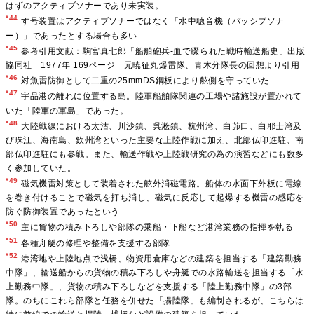
はずのアクティブソナーであり未実装。
*44
す号装置はアクティブソナーではなく「水中聴音機（パッシブソナ
ー）」であったとする場合も多い
*45
参考引用文献：駒宮真七郎「船舶砲兵-血で綴られた戦時輸送船史」出版
協同社 1977年 169ページ 元暁征丸爆雷隊、青木分隊長の回想より引用
*46
対魚雷防御として二重の25mmDS鋼板により舷側を守っていた
*47
宇品港の離れに位置する島。陸軍船舶隊関連の工場や諸施設が置かれて
いた「陸軍の軍島」であった。
*48
大陸戦線における太沽、川沙鎮、呉淞鎮、杭州湾、白茆口、白耶士湾及
び珠江、海南島、欽州湾といった主要な上陸作戦に加え、北部仏印進駐、南
部仏印進駐にも参戦。また、輸送作戦や上陸戦研究の為の演習などにも数多
く参加していた。
*49
磁気機雷対策として装着された舷外消磁電路。船体の水面下外板に電線
を巻き付けることで磁気を打ち消し、磁気に反応して起爆する機雷の感応を
防ぐ防御装置であったという
*50
主に貨物の積み下ろしや部隊の乗船・下船など港湾業務の指揮を執る
*51
各種舟艇の修理や整備を支援する部隊
*52
港湾地や上陸地点で浅橋、物資用倉庫などの建築を担当する「建築勤務
中隊」、輸送船からの貨物の積み下ろしや舟艇での水路輸送を担当する「水
上勤務中隊」、貨物の積み下ろしなどを支援する「陸上勤務中隊」の3部
隊。のちにこれら部隊と任務を併せた「揚陸隊」も編制されるが、こちらは