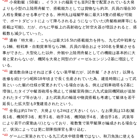
*39
小発動艇（SB艇）。イラストの艤装でも並列2隻で配置されている大発
よりも小型の上陸用舟艇で、搭載能力としては貨物なら約3t、兵員の場合30
人程を乗艇させる事ができる。神州丸は端艇甲板に最大16隻の搭載が可能
で、ボートダビットによって降ろされるようになっていた(舟艇格納庫等にも
搭載は可能)。だが、のちに甲板上の高射砲など対空火器が増設されると、搭
載数も減少していった。
*40
通称「特大発」。こちらは最大16.5tの搭載能力を持ち、九七式中戦車な
ら1輌、軽戦車・自動貨車等なら2輌、兵員の場合およそ100名を乗艇させる
事ができた。大型化した以外、外観や上陸用舟艇としての機能は基本的に大
発と変わらないが、機関を大発と同型のディーゼルエンジン2基に増設して
いる。
*41
建造数自体はそれほど多くない装甲艇だが、試作艇「さきがけ」以降も
改修を続けつつ昭和18年頃まで長く生産されていた為、建造時期によって武
装といった艇の仕様が変更されている場合がある。例えば戦車砲塔を2基に
増強したタイプや艇首砲塔を廃止して操艇室両側に八九式旋回機関銃が追加
されたタイプ等があり、また武装兵の輸送や物資搭載も考慮して艇体を若干
延長した拡大型も9隻建造されたという。
*42
全長は約17mで、大発よりも2mほど大きいくらい。なお乗員は13名(艇
長1名、機関手3名、舵手1名、砲手3名、機関銃手4名、通信手1名。武装等
により若干の変動あり)となっており、複数隻で装甲艇隊が編成される場合な
ど、状況によっては更に部隊指揮官も乗り込む。
*43
ゲームに実装されている九三式水中聴音機ではない。秋刀魚漁に使える