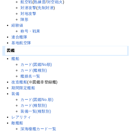
航空戦
(
熟練度
/
対空砲火
)
対潜攻撃
(
先制対潜
)
対地攻撃
陣形
経験値
称号・戦果
連合艦隊
基地航空隊
図鑑
艦船
カード(図鑑No順)
カード(艦種別)
艦娘名一覧
改造艦船
(※図鑑非登録艦)
期間限定艦船
装備
カード(図鑑No.順)
カード(種類別)
装備一覧(種類別)
レアリティ
敵艦船
深海棲艦カード一覧