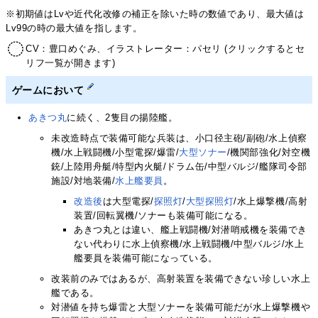
※初期値はLvや近代化改修の補正を除いた時の数値であり、最大値は
Lv99の時の最大値を指します。
CV：豊口めぐみ、イラストレーター：パセリ (クリックするとセ
リフ一覧が開きます)
ゲームにおいて
あきつ丸
に続く、2隻目の揚陸艦。
未改造時点で装備可能な兵装は、小口径主砲/副砲/水上偵察
機/水上戦闘機/小型電探/爆雷/
大型ソナー
/機関部強化/対空機
銃/上陸用舟艇/特型内火艇/ドラム缶/中型バルジ/艦隊司令部
施設/対地装備/
水上艦要員
。
改造後
は大型電探/
探照灯
/
大型探照灯
/水上爆撃機/高射
装置/回転翼機/ソナーも装備可能になる。
あきつ丸とは違い、艦上戦闘機/対潜哨戒機を装備でき
ない代わりに水上偵察機/水上戦闘機/中型バルジ/水上
艦要員を装備可能になっている。
改装前のみではあるが、高射装置を装備できない珍しい水上
艦である。
対潜値を持ち爆雷と大型ソナーを装備可能だが水上爆撃機や