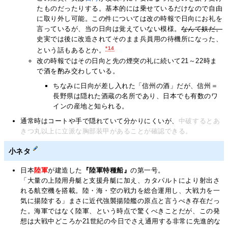
たものだったりする。基本的には乗せているだけなので自由
に取り外し可能。この件については改の時報で日向にお礼を
言っているが、当の日向は覚えていない模様。
なんて奴だ。
史実では後に改造されてそのまま兵員用の待機所になった、
*14
という話もあるとか。
改の時報ではその日向と先の煙突の礼に続いて21～22時ま
で酒を酌み交わしている。
ちなみに日向が差し入れた「信州の酒」だが、信州＝
長野県は隠れた酒蔵の名所であり、日本でも有数のワ
インの産地と知られる。
通常時はコートや手で隠れていて分かりにくいが、
中破するとあ
きつ丸以上に立派な胸部装甲があることが確認できる。
小ネタ
日本
陸軍
が建造した
『陸軍特種船』
の第一号。
「大量の上陸用舟艇と支援舟艇に加え、カタパルトにより射出さ
れる航空機を搭載。陸・海・空の戦力を総合運用し、大戦力を一
気に揚陸する」まさに近代強襲揚陸艦の原点と言うべき存在だっ
た。海軍ではなく陸軍、という時点で驚くべきことだが、この発
想は大戦中どころか21世紀の今日でさえ通用する非常に先進的な