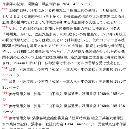
作業隊の記録」渦潮会 戦誌刊行会 1984 423ページ
*62
上陸作戦時、泊地における神州丸は「船舶工兵の基地」「舟艇基地」と
もいえるような役割を担う事も多く、各種部品の供給や泛水作業隊による舟
艇修理の援助などによって作戦に参加する舟艇部隊を支援していたという。
*63
なお、この上陸作戦に参加した陸軍徴用商船の中には神州丸と同名の
「神州丸」がいた。巴組汽船所有、4180総トンの貨物船で、1934年2月竣工
の同世代船だが、こちらは宏山丸という姉妹船がいる。低出力ディーゼル機
関2基の回転軸を国産フルカンギアで1つの推進軸に接続した特殊な機関部を
持つ。大戦初期は陸軍徴用船だったが、この特殊な機関部が災いしたのか機
関不調のためジャワ上陸作戦後徴用解除。応急油槽船に改造後は海軍に徴用
され、1944年10月13日、仏印沿岸で米潜バーガルの雷撃を受け沈没した。
*64
出典 引用文献：今村均「私記・一軍人六十年の哀歓」芙蓉書房 1970年
355ページ
*65
出典 引用文献：今村均「私記・一軍人六十年の哀歓」芙蓉書房 1970年
355ページ
*66
参考引用文献：沖修二「山下奉文-至誠通天」秋田書店 1968年 185ペー
ジ
*67
参考引用文献：沖修二「山下奉文-至誠通天」秋田書店 1968年 185-186
ページ
*68
参考引用文献: 渦潮会戦史編集委員会「陸軍特殊船-独立工兵第六聯隊泛
水作業隊の記録」渦潮会 戦誌刊行会 1984 442ページ 元龍城丸泛水作業