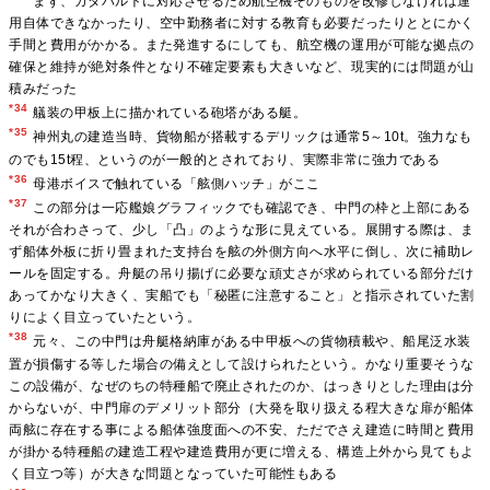
まず、カタパルトに対応させるため航空機そのものを改修しなければ運
用自体できなかったり、空中勤務者に対する教育も必要だったりととにかく
手間と費用がかかる。また発進するにしても、航空機の運用が可能な拠点の
確保と維持が絶対条件となり不確定要素も大きいなど、現実的には問題が山
積みだった
*34
艤装の甲板上に描かれている砲塔がある艇。
*35
神州丸の建造当時、貨物船が搭載するデリックは通常5～10t。強力なも
のでも15t程、というのが一般的とされており、実際非常に強力である
*36
母港ボイスで触れている「舷側ハッチ」がここ
*37
この部分は一応艦娘グラフィックでも確認でき、中門の枠と上部にある
それが合わさって、少し「凸」のような形に見えている。展開する際は、ま
ず船体外板に折り畳まれた支持台を舷の外側方向へ水平に倒し、次に補助レ
ールを固定する。舟艇の吊り揚げに必要な頑丈さが求められている部分だけ
あってかなり大きく、実船でも「秘匿に注意すること」と指示されていた割
りによく目立っていたという。
*38
元々、この中門は舟艇格納庫がある中甲板への貨物積載や、船尾泛水装
置が損傷する等した場合の備えとして設けられたという。かなり重要そうな
この設備が、なぜのちの特種船で廃止されたのか、はっきりとした理由は分
からないが、中門扉のデメリット部分（大発を取り扱える程大きな扉が船体
両舷に存在する事による船体強度面への不安、ただでさえ建造に時間と費用
が掛かる特種船の建造工程や建造費用が更に増える、構造上外から見てもよ
く目立つ等）が大きな問題となっていた可能性もある