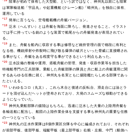
*16
陸軍が初めて保有した大型船、という訳ではなく、神州丸以前にも陸軍
は軍隊輸送船「宇品丸」や起重機船 (クレーン船)「蜻州丸」を独自に保有、
運用している
*17
簡単に言うなら、空母艦載機の舟艇バージョン。
*18
泛水（へんすい）とは舟艇を海面に降ろし、発進させること。イラスト
では手に持っている銃のような装置で船尾からの舟艇発進が表現されてい
る。
*19
また、舟艇を船内に収容する事は修理など維持管理の面で格段に有利と
なる他、機銃掃射や炸裂時に飛び散る爆弾の破片といった脅威に直接晒され
る事がなく、舟艇をある程度守る事ができるという利点もあった。
*20
泛水設備の整備や運用、搭載舟艇の管理、発進・収容作業等を担当した
特種船専門の工兵部隊。乗船した舟艇部隊の隊員と共に船上の舟艇運用に関
するあらゆる任務に就く、神州丸を名実ともに揚陸艦たらしめる部隊であっ
たといえる。
*21
いわゆるコロ（丸太）。これら木台と後述の反転台、滑走台には油とラ
ードを混ぜ込んだヘットが塗布されており、大発のスムーズな移動ができる
ようになっていた。
*22
神州丸乗船部隊の揚陸はもちろん、迅速に泛水した大量の上陸用舟艇を
各輸送船に配当し、船団の上陸作業全体を支援する事も神州丸の重要な任務
の一つとなっている
*23
神州丸の泛水作業隊は8個作業区分隊を中心に編成されており、それぞれ
が前部甲板、後部甲板、端艇甲板（最上部甲板）右舷・左舷、中門（舷側ハ