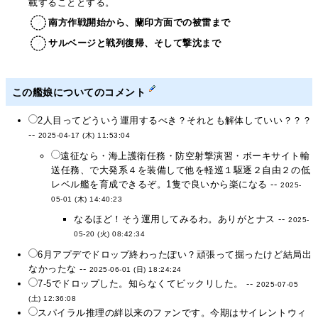
載することとする。
南方作戦開始から、蘭印方面での被雷まで
サルベージと戦列復帰、そして撃沈まで
この艦娘についてのコメント
2人目ってどういう運用するべき？それとも解体していい？？？
--
2025-04-17 (木) 11:53:04
遠征なら・海上護衛任務・防空射撃演習・ボーキサイト輸
送任務、で大発系４を装備して他を軽巡１駆逐２自由２の低
レベル艦を育成できるぞ。1隻で良いから楽になる --
2025-
05-01 (木) 14:40:23
なるほど！そう運用してみるわ。ありがとナス --
2025-
05-20 (火) 08:42:34
6月アプデでドロップ終わったぽい？頑張って掘ったけど結局出
なかったな --
2025-06-01 (日) 18:24:24
7-5でドロップした。知らなくてビックリした。 --
2025-07-05
(土) 12:36:08
スパイラル推理の絆以来のファンです。今期はサイレントウィ