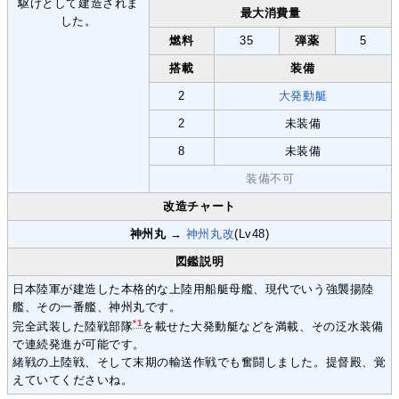
最大消費量
燃料
35
弾薬
5
搭載
装備
2
大発動艇
2
未装備
8
未装備
装備不可
改造チャート
神州丸
→
神州丸改
(Lv48)
図鑑説明
日本陸軍が建造した本格的な上陸用船艇母艦、現代でいう強襲揚陸
艦、その一番艦、神州丸です。
*1
完全武装した陸戦部隊
を載せた大発動艇などを満載、その泛水装備
で連続発進が可能です。
緒戦の上陸戦、そして末期の輸送作戦でも奮闘しました。提督殿、覚
えていてくださいね。