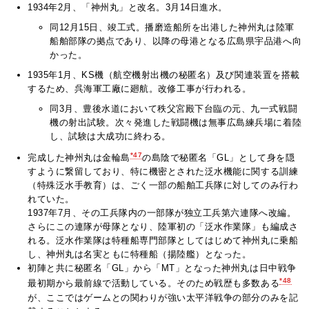
1934年2月、「神州丸」と改名。3月14日進水。
同12月15日、竣工式。播磨造船所を出港した神州丸は陸軍
船舶部隊の拠点であり、以降の母港となる広島県宇品港へ向
かった。
1935年1月、KS機（航空機射出機の秘匿名）及び関連装置を搭載
するため、呉海軍工廠に廻航。改修工事が行われる。
同3月、豊後水道において秩父宮殿下台臨の元、九一式戦闘
機の射出試験。次々発進した戦闘機は無事広島練兵場に着陸
し、試験は大成功に終わる。
*47
完成した神州丸は金輪島
の島陰で秘匿名「GL」として身を隠
すように繋留しており、特に機密とされた泛水機能に関する訓練
（特殊泛水手教育）は、ごく一部の船舶工兵隊に対してのみ行わ
れていた。
1937年7月、その工兵隊内の一部隊が独立工兵第六連隊へ改編。
さらにこの連隊が母隊となり、陸軍初の「泛水作業隊」も編成さ
れる。泛水作業隊は特種船専門部隊としてはじめて神州丸に乗船
し、神州丸は名実ともに特種船（揚陸艦）となった。
初陣と共に秘匿名「GL」から「MT」となった神州丸は日中戦争
*48
最初期から最前線で活動している。そのため戦歴も多数ある
が、ここではゲームとの関わりが強い太平洋戦争の部分のみを記