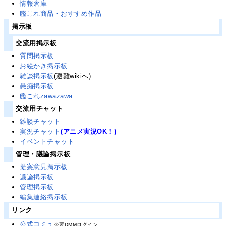
情報倉庫
艦これ商品・おすすめ作品
掲示板
交流用掲示板
質問掲示板
お絵かき掲示板
雑談掲示板
(避難wikiへ)
愚痴掲示板
艦これzawazawa
交流用チャット
雑談チャット
実況チャット
(アニメ実況OK！)
イベントチャット
管理・議論掲示板
提案意見掲示板
議論掲示板
管理掲示板
編集連絡掲示板
リンク
公式コミュ
※要DMMログイン