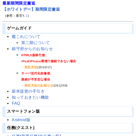
最新期間限定邂逅
【ホワイトデー】期間限定邂逅
(参照：運営𝕏
1
)
ゲームガイド
艦これについて
第二期について
鎮守府からのお知らせ
HTML5版移行後、
iPad/iPhone環境で接続できない場合
・対応方法
(25/10/17)
サーバ近代化改修後、
接続が不安定な場合
・対応方法のお知らせ
(24/12/04)
新米提督の手引き
知っておきたい機能
FAQ
スマートフォン版
Android版
任務(クエスト)