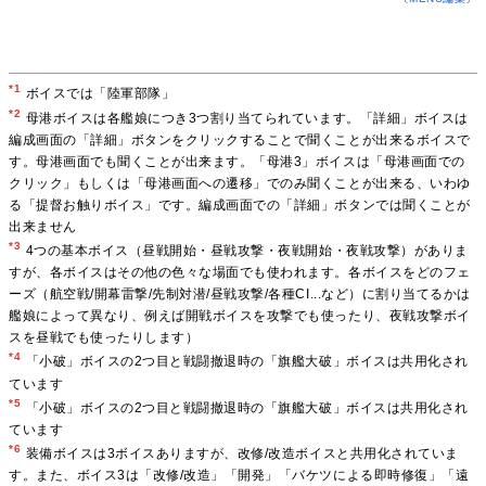
*1
ボイスでは「陸軍部隊」
*2
母港ボイスは各艦娘につき3つ割り当てられています。「詳細」ボイスは
編成画面の「詳細」ボタンをクリックすることで聞くことが出来るボイスで
す。母港画面でも聞くことが出来ます。「母港3」ボイスは「母港画面での
クリック」もしくは「母港画面への遷移」でのみ聞くことが出来る、いわゆ
る「提督お触りボイス」です。編成画面での「詳細」ボタンでは聞くことが
出来ません
*3
4つの基本ボイス（昼戦開始・昼戦攻撃・夜戦開始・夜戦攻撃）がありま
すが、各ボイスはその他の色々な場面でも使われます。各ボイスをどのフェ
ーズ（航空戦/開幕雷撃/先制対潜/昼戦攻撃/各種CI...など）に割り当てるかは
艦娘によって異なり、例えば開戦ボイスを攻撃でも使ったり、夜戦攻撃ボイ
スを昼戦でも使ったりします）
*4
「小破」ボイスの2つ目と戦闘撤退時の「旗艦大破」ボイスは共用化され
ています
*5
「小破」ボイスの2つ目と戦闘撤退時の「旗艦大破」ボイスは共用化され
ています
*6
装備ボイスは3ボイスありますが、改修/改造ボイスと共用化されていま
す。また、ボイス3は「改修/改造」「開発」「バケツによる即時修復」「遠