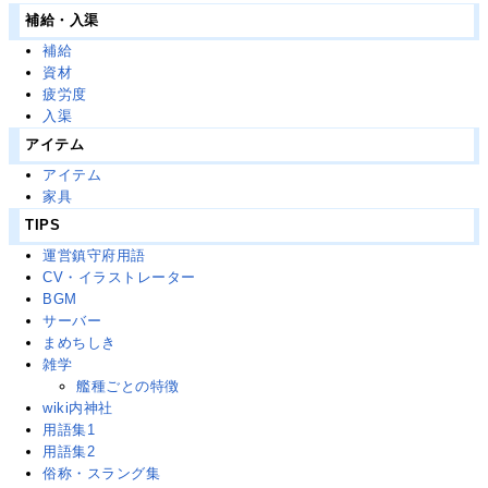
補給・入渠
補給
資材
疲労度
入渠
アイテム
アイテム
家具
TIPS
運営鎮守府用語
CV・イラストレーター
BGM
サーバー
まめちしき
雑学
艦種ごとの特徴
wiki内神社
用語集1
用語集2
俗称・スラング集