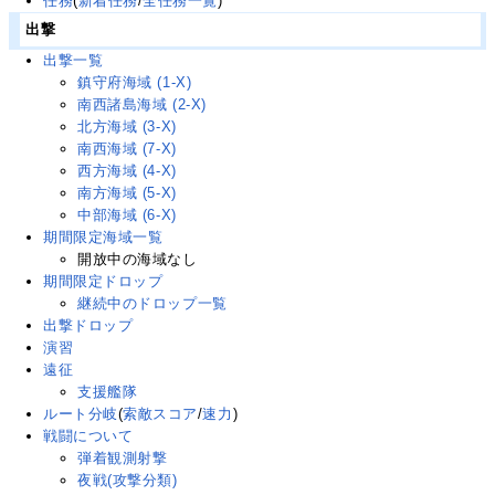
任務
(
新着任務
/
全任務一覧
)
出撃
出撃一覧
鎮守府海域 (1-X)
南西諸島海域 (2-X)
北方海域 (3-X)
南西海域 (7-X)
西方海域 (4-X)
南方海域 (5-X)
中部海域 (6-X)
期間限定海域一覧
開放中の海域なし
期間限定ドロップ
継続中のドロップ一覧
出撃ドロップ
演習
遠征
支援艦隊
ルート分岐
(
索敵スコア
/
速力
)
戦闘について
弾着観測射撃
夜戦(攻撃分類)