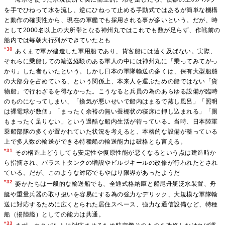
を手でひねって水を流し、逆にひねって止める手動式ではあるが簡単な機構
と動作の確実性から、現在の軍艦でも採用される事が多いという。だが、時
として2000名以上の大所帯となる神州丸ではこれでも数が足らず、作戦前の
船内では毎朝大行列ができていたとも
*30
あくまで軍が建造した軍用船であり、貨客船には遠く及ばない。実際、
それらに乗船しての輸送経験のある軍人の中には神州丸に「乗ってみてがっ
かり」した者もいたという。しかし日本の軍隊輸送の多くは、保有大型船舶
の大部分を占めている、という関係上、本来人を運ぶための船ではない「貨
物船」で行わざるを得なかった。こうなると兵員の為のあらゆる設備が臨時
のものになってしまい、「換気が悪いせいで船内はまるで蒸し風呂」「照明
は裸電球が数個」「まったく余裕の無い蚕棚状の寝床に押し込まれる」「厠
もまったく足りない」という過酷な船内生活が待っている。当時、日本陸軍
乗船部隊の多くが置かれていた状況を考えると、本格的な設備が整っている
上で多人数の輸送ができる特種船の輸送能力は破格とも言える。
*31
その構造上どうしても安定性や復原性能が悪くなるという点は建造時か
ら指摘され、バラストタンクの増設やビルジキールの改修が行われたとされ
ている。だが、このような対応でもやはり限界があったようだ
*32
姿かたちは一般的な輸送船でも、全通式格納庫と船尾舟艇泛水装置、舟
艇や重量兵器の取り扱いを容易にする為の強力なデリック、大規模な軍隊輸
送に対応するために広くとられた居住スペース、強力な通信設備など、特種
船（揚陸艦）としての能力は共通。
*33