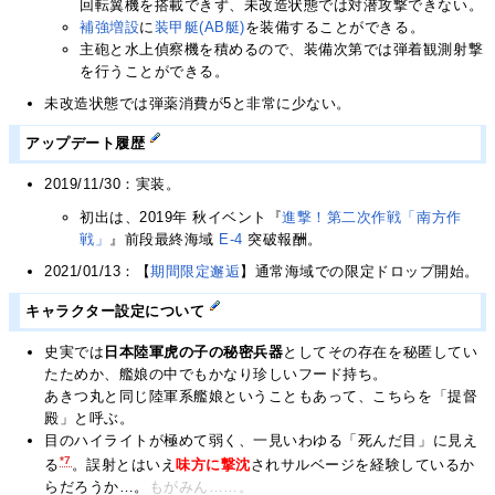
回転翼機を搭載できず、未改造状態では対潜攻撃できない。
補強増設
に
装甲艇(AB艇)
を装備することができる。
主砲と水上偵察機を積めるので、装備次第では弾着観測射撃
を行うことができる。
未改造状態では弾薬消費が5と非常に少ない。
アップデート履歴
2019/11/30：実装。
初出は、2019年 秋イベント『
進撃！第二次作戦「南方作
戦」
』前段最終海域
E-4
突破報酬。
2021/01/13：【
期間限定邂逅
】通常海域での限定ドロップ開始。
キャラクター設定について
史実では
日本陸軍虎の子の秘密兵器
としてその存在を秘匿してい
たためか、艦娘の中でもかなり珍しいフード持ち。
あきつ丸と同じ陸軍系艦娘ということもあって、こちらを「提督
殿」と呼ぶ。
目のハイライトが極めて弱く、一見いわゆる「死んだ目」に見え
*7
る
。誤射とはいえ
味方に撃沈
されサルベージを経験しているか
らだろうか…。
もがみん……。