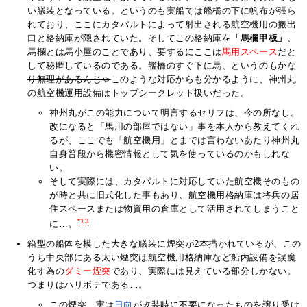
い艤装となっている。というのも実船では艦橋の下に帆布が張ら
れており、ここにカタパルトによって射出される航空機用の搬出
口と格納庫が隠されていた。そしてこの格納庫を
「馬欄甲板」
、
馬欄とは馬小屋のことであり、要するにここは
馬用スペース
だと
して秘匿しているのである。
艦橋のすぐ下に馬、というのもかな
り無理があるんじゃ
このような対応からも分かるように、神州丸
の航空機運用設備はトップシークレット扱いだった。
神州丸がこの能力について明言するセリフは、今の所なし。
改になると「馬用の部屋ではない」事を本人から教えてくれ
るが、ここでも「航空機用」とまでは言わないあたり神州丸
自身普段から機密情報として気を使っているのかもしれな
い。
そして実際には、カタパルトに対応していた航空機そのもの
が時と共に旧式化した事もあり、航空機用格納庫は将兵の居
住スペースまたは物資用の倉庫として活用されてしまうこと
*13
に…。
箱型の船体を模した大きな艤装に煙突が2本描かれているが、この
うち中央部にある太い煙突は航空機用格納庫など船内設備を誤魔
化す為の
ダミー煙突
であり、実際には見えている部分しかない。
つまりはハリボテである…。
この煙突、実は
日向
が改装時に不要になったものを譲り受け