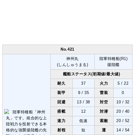
No.421
神州丸
陸軍特種船(R1)
(しんしゅうまる)
揚陸艦
艦船ステータス(初期値/最大値)
耐久
37
火力
5 / 22
装甲
9 / 35
雷装
0
回避
13 / 38
対空
10 / 32
搭載
12
対潜
20 / 40
速力
低速
索敵
20 / 52
射程
短
運
14 / 54