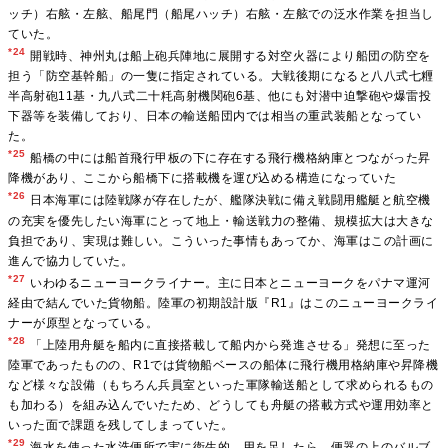
ッチ）右舷・左舷、船尾門（船尾ハッチ）右舷・左舷での泛水作業を担当し
ていた。
*24
開戦時、神州丸は船上砲兵陣地に展開する対空火器により船団の防空を
担う「防空基幹船」の一隻に指定されている。大戦後期になると八八式七糎
半高射砲11基・九八式二十粍高射機関砲6基、他にも対潜中迫撃砲や爆雷投
下器等を装備しており、日本の輸送船団内では相当の重武装船となってい
た。
*25
船橋の中には船首飛行甲板の下に存在する飛行機格納庫とつながった昇
降機があり、ここから船橋下に搭載機を運び込める構造になっていた
*26
日本海軍には陸戦隊が存在したが、艦隊決戦に備え戦闘用艦艇と航空機
の充実を優先したい海軍にとって地上・輸送戦力の整備、規模拡大は大きな
負担であり、実現は難しい。こういった事情もあってか、海軍はこの計画に
進んで協力していた。
*27
いわゆるニューヨークライナー。主に日本とニューヨークをパナマ運河
経由で結んでいた貨物船。陸軍の初期設計版『R1』はこのニューヨークライ
ナーが原型となっている。
*28
「上陸用舟艇を船内に直接搭載して船内から発進させる」発想に至った
陸軍であったものの、R1では貨物船ベースの船体に飛行機用格納庫や昇降機
など様々な設備（もちろん兵員室といった軍隊輸送船として求められるもの
も加わる）を組み込んでいたため、どうしても舟艇の搭載方式や運用効率と
いった面で課題を残してしまっていた。
*29
海水を使った水洗便所で実に衛生的。用を足したら、便器の上のバルブ