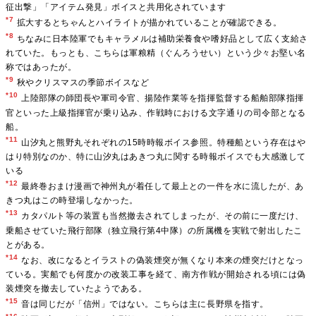
征出撃」「アイテム発見」ボイスと共用化されています
*7
拡大するとちゃんとハイライトが描かれていることが確認できる。
*8
ちなみに日本陸軍でもキャラメルは補助栄養食や嗜好品として広く支給さ
れていた。もっとも、こちらは軍粮精（ぐんろうせい）という少々お堅い名
称ではあったが。
*9
秋やクリスマスの季節ボイスなど
*10
上陸部隊の師団長や軍司令官、揚陸作業等を指揮監督する船舶部隊指揮
官といった上級指揮官が乗り込み、作戦時における文字通りの司令部となる
船。
*11
山汐丸と熊野丸それぞれの15時時報ボイス参照。特種船という存在はや
はり特別なのか、特に山汐丸はあきつ丸に関する時報ボイスでも大感激して
いる
*12
最終巻おまけ漫画で神州丸が着任して最上との一件を水に流したが、あ
きつ丸はこの時登場しなかった。
*13
カタパルト等の装置も当然撤去されてしまったが、その前に一度だけ、
乗船させていた飛行部隊（独立飛行第4中隊）の所属機を実戦で射出したこ
とがある。
*14
なお、改になるとイラストの偽装煙突が無くなり本来の煙突だけとなっ
ている。実船でも何度かの改装工事を経て、南方作戦が開始される頃には偽
装煙突を撤去していたようである。
*15
音は同じだが「信州」ではない。こちらは主に長野県を指す。