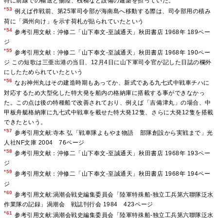
特に前線での輸送と揚陸、桟橋など設備の建築を担っていた。
*53
例えば作戦前、第25軍司令部が海南島へ移動する際は、司令部用の積み
荷に「満州向け」を示す荷札が貼られていたという
*54
参考引用文献：沖修二「山下奉文-至誠通天」秋田書店 1968年 189ペー
ジ
*55
参考引用文献：沖修二「山下奉文-至誠通天」秋田書店 1968年 190ペー
ジ この短歌は三亜出港の当日、12月4日に山下軍司令官が記した日誌の欄外
にしたためられていたという
*56
なお神州丸はその建造時期もあってか、新式である九七式中戦車チハに
対応するため大型化した特大発を船内の格納庫に搭載する事ができなかっ
た。この点は後の特種船で改善されており、例えば「吉備津丸」の場合、中
甲板舟艇格納庫に九七式中戦車を載せた特大発12隻、さらに大発12隻を搭載
できたという。
*57
参考引用文献:寺本 弘「戦車隊よもやま物語 部隊創設から実戦まで」光
人社NF文庫 2004 76ページ
*58
参考引用文献：沖修二「山下奉文-至誠通天」秋田書店 1968年 193ペー
ジ
*59
参考引用文献：沖修二「山下奉文-至誠通天」秋田書店 1968年 194ペー
ジ
*60
参考引用文献:渦潮会戦史編集委員会「陸軍特殊船-独立工兵第六聯隊泛水
作業隊の記録」渦潮会 戦誌刊行会 1984 423ページ
*61
参考引用文献:渦潮会戦史編集委員会「陸軍特殊船-独立工兵第六聯隊泛水