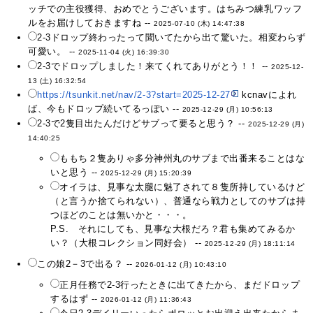
ッチでの主役獲得、おめでとうございます。はちみつ練乳ワッフ
ルをお届けしておきますね --
2025-07-10 (木) 14:47:38
2-3ドロップ終わったって聞いてたから出て驚いた。相変わらず
可愛い。 --
2025-11-04 (火) 16:39:30
2-3でドロップしました！来てくれてありがとう！！ --
2025-12-
13 (土) 16:32:54
https://tsunkit.net/nav/2-3?start=2025-12-27
kcnavによれ
ば、今もドロップ続いてるっぽい --
2025-12-29 (月) 10:56:13
2-3で2隻目出たんだけどサブって要ると思う？ --
2025-12-29 (月)
14:40:25
ももち２隻ありゃ多分神州丸のサブまで出番来ることはな
いと思う --
2025-12-29 (月) 15:20:39
オイラは、見事な太腿に魅了されて８隻所持しているけど
（と言うか捨てられない）、普通なら戦力としてのサブは持
つほどのことは無いかと・・・。
P.S. それにしても、見事な大根だろ？君も集めてみるか
い？（大根コレクション同好会） --
2025-12-29 (月) 18:11:14
この娘2－3で出る？ --
2026-01-12 (月) 10:43:10
正月任務で2-3行ったときに出てきたから、まだドロップ
するはず --
2026-01-12 (月) 11:36:43