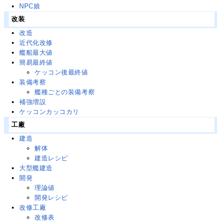
NPC娘
改装
改造
近代化改修
艦船最大値
簡易最終値
ケッコン後最終値
装備考察
艦種ごとの装備考察
補強増設
ケッコンカッコカリ
工廠
建造
解体
建造レシピ
大型艦建造
開発
理論値
開発レシピ
改修工廠
改修表