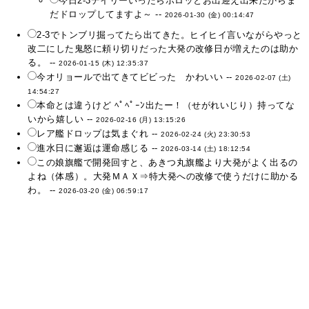
今日2-3デイリーいったらポロッとお出迎え出来たからま
だドロップしてますよ～ --
2026-01-30 (金) 00:14:47
2-3でトンブリ掘ってたら出てきた。ヒイヒイ言いながらやっと
改二にした鬼怒に頼り切りだった大発の改修日が増えたのは助か
る。 --
2026-01-15 (木) 12:35:37
今オリョールで出てきてビビった かわいい --
2026-02-07 (土)
14:54:27
本命とは違うけど ﾍﾟﾍﾟｰﾝ出たー！（せがれいじり）持ってな
いから嬉しい --
2026-02-16 (月) 13:15:26
レア艦ドロップは気まぐれ --
2026-02-24 (火) 23:30:53
進水日に邂逅は運命感じる --
2026-03-14 (土) 18:12:54
この娘旗艦で開発回すと、あきつ丸旗艦より大発がよく出るの
よね（体感）。大発ＭＡＸ⇒特大発への改修で使うだけに助かる
わ。 --
2026-03-20 (金) 06:59:17