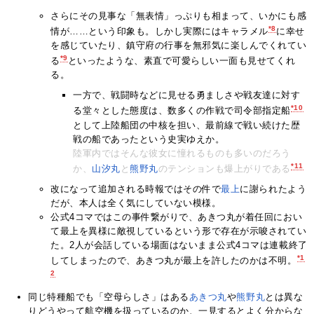
さらにその見事な「無表情」っぷりも相まって、いかにも感
*8
情が……という印象も。しかし実際にはキャラメル
に幸せ
を感じていたり、鎮守府の行事を無邪気に楽しんでくれてい
*9
る
といったような、素直で可愛らしい一面も見せてくれ
る。
一方で、戦闘時などに見せる勇ましさや戦友達に対す
*10
る堂々とした態度は、数多くの作戦で司令部指定船
として上陸船団の中核を担い、最前線で戦い続けた歴
戦の船であったという史実ゆえか。
陸軍内ではそんな彼女に憧れるものも多いのだろう
*11
か、
山汐丸
と
熊野丸
のテンションも爆上がりである
改になって追加される時報ではその件で
最上
に謝られたよう
だが、本人は全く気にしていない模様。
公式4コマではこの事件繋がりで、あきつ丸が着任回におい
て最上を異様に敵視しているという形で存在が示唆されてい
た。2人が会話している場面はないまま公式4コマは連載終了
*1
してしまったので、あきつ丸が最上を許したのかは不明。
2
同じ特種船でも「空母らしさ」はある
あきつ丸
や
熊野丸
とは異な
りどうやって航空機を扱っているのか、一見するとよく分からな