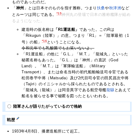
ものであったのだ。
「
神州
」とは日本そのものを指す雅称。つまり
扶桑
や
秋津洲
など
*15
とルーツは同じである。
神州丸の登場で日本の雅称艦隊が組め
るようになった。
建造時の仮名称は
「R1運送船」
であった。このRは
「Rikugun（陸軍）」の意。つまり「R1」＝「陸軍最初（1
*16
号）の船」
ということになる。
令和元年でも乳酸菌でもお笑いないよ。
「R1運送船」の他に「G.L.」「M.T.」「龍城丸」といった
秘匿名称もあった。「G.L.」は「神州」の直訳（God
Land）。「M.T.」は「軍隊輸送船」（Military
Transport）、または命名当時の初代船舶輸送司令官である
松田巻平中将（Matsuda）及び2代目司令官の田尻昌次中将
（Tajiri）のイニシャルから採られたものであるとされる。
「龍城丸（龍城）」は同音異字である航空母艦
龍驤
とあえて
船名を被らせる事で秘匿を図ったともいわれる。
陸軍さんが語りたがっているので格納
戦歴
1933年4月8日、播磨造船所にて起工。