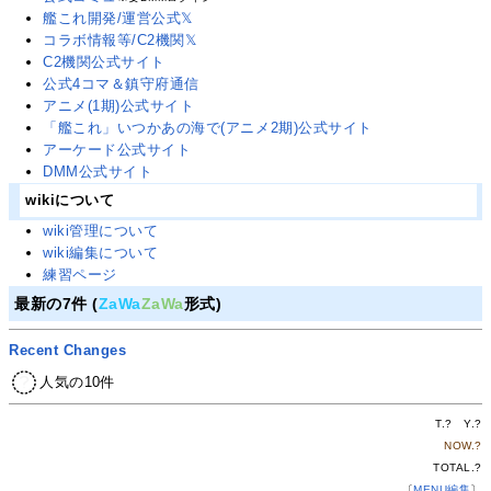
艦これ開発/運営公式𝕏
コラボ情報等/C2機関𝕏
C2機関公式サイト
公式4コマ＆鎮守府通信
アニメ(1期)公式サイト
「艦これ」いつかあの海で(アニメ2期)公式サイト
アーケード公式サイト
DMM公式サイト
wikiについて
wiki管理について
wiki編集について
練習ページ
最新の7件 (
ZaWa
ZaWa
形式)
Recent Changes
人気の10件
T.
?
Y.
?
NOW.
?
TOTAL.
?
〔
MENU編集
〕