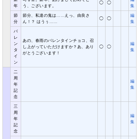
◯
◯
年
う、ございます。
集
節
節分、私達の鬼は……えっ、由良さ
編
◯
◯
分
ん！？ はうぅ……
集
バ
レ
あの、春雨のバレンタインチョコ、召
ン
編
し上がっていただけますか？あ、あり
◯
◯
タ
集
がとうございます！
イ
ン
二
周
編
年
集
記
念
三
周
編
年
集
記
念