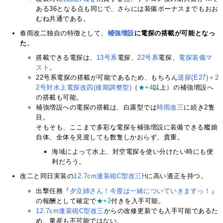
ある36となる点も同じで、さらには装備ボーナスまでもおお
むね共通である。
春雨改二独自の特徴として、
補強増設
に電探の搭載が可能となっ
た
。
搭載できる電探は、
13
号
系
電探、
22
号
系
電探、
電探装備マ
スト
。
22号系電探の搭載が可能であるため、もちろん
逆探(E27)＋2
2号対水上電探改四(後期調整型)
（
★+4
以上）の補強増設へ
の搭載も可能。
補強増設への電探の搭載は、白露型では
時雨改三
に続き2隻
目。
そもそも、ここまで多彩な電探を補強増設に装備できる艦娘
自体、全体を見渡しても数隻しかおらず、貴重。
海域によって水上、対空電探を使い分けたい時にも便
利だろう。
改二と同日実装の
12.7cm連装砲C型改三H
に高い適正を持つ。
出撃任務『
夕立姉さん！今度は一緒についていきますっ！
』
の報酬として確定で
★+2
付きを入手可能。
12.7cm連装砲C型改三
からの改修更新でも入手可能であるた
め、量産も不可能ではない。