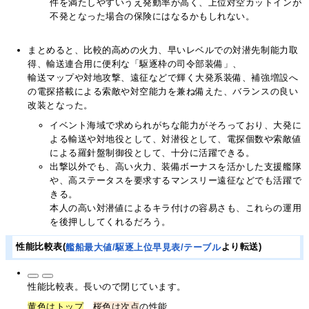
件を満たしやすいうえ発動率が高く、上位対空カットインが
不発となった場合の保険にはなるかもしれない。
まとめると、比較的高めの火力、早いレベルでの対潜先制能力取
得、輸送連合用に便利な「駆逐枠の司令部装備」、
輸送マップや対地攻撃、遠征などで輝く大発系装備、補強増設へ
の電探搭載による索敵や対空能力を兼ね備えた、バランスの良い
改装となった。
イベント海域で求められがちな能力がそろっており、大発に
よる輸送や対地役として、対潜役として、電探個数や索敵値
による羅針盤制御役として、十分に活躍できる。
出撃以外でも、高い火力、装備ボーナスを活かした支援艦隊
や、高ステータスを要求するマンスリー遠征などでも活躍で
きる。
本人の高い対潜値によるキラ付けの容易さも、これらの運用
を後押ししてくれるだろう。
性能比較表(
艦船最大値/駆逐上位早見表/テーブル
より転送)
性能比較表。長いので閉じています。
黄色はトップ
、
桜色は次点
の性能