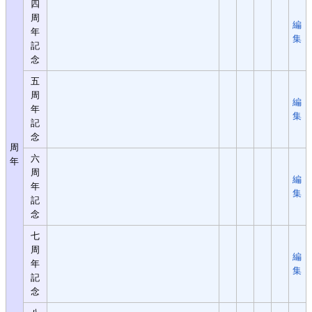
四
周
編
年
集
記
念
五
周
編
年
集
記
念
周
六
年
周
編
年
集
記
念
七
周
編
年
集
記
念