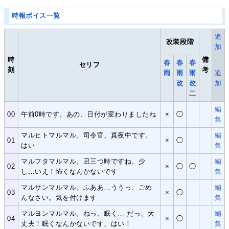
時報ボイス一覧
追
改装段階
加
時
備
春
春
春
セリフ
刻
考
雨
雨
雨
追
改
改
加
二
編
00
午前0時です。あの、日付が変わりましたね
×
◯
集
マルヒトマルマル。司令官、真夜中です。
編
01
×
◯
はい
集
マルフタマルマル。丑三つ時ですね。少
編
02
×
◯
◯
し…いえ！怖くなんかないです
集
マルサンマルマル。ふああ…ううっ、ごめ
編
03
×
◯
んなさい。気を付けます
集
マルヨンマルマル。ねっ、眠く… だっ、大
編
04
×
◯
丈夫！眠くなんかないです、はい！
集