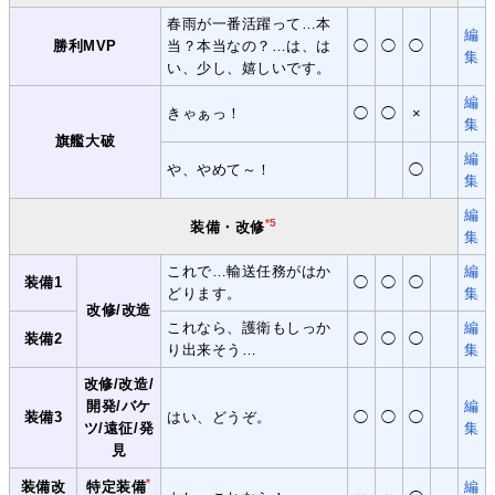
春雨が一番活躍って…本
編
勝利MVP
当？本当なの？…は、は
◯
◯
◯
集
い、少し、嬉しいです。
編
きゃぁっ！
◯
◯
×
集
旗艦大破
編
や、やめて～！
◯
集
編
*5
装備・改修
集
これで…輸送任務がはか
編
装備1
◯
◯
◯
どります。
集
改修/改造
これなら、護衛もしっか
編
装備2
◯
◯
◯
り出来そう…
集
改修/改造/
開発/バケ
編
装備3
はい、どうぞ。
◯
◯
◯
ツ/遠征/発
集
見
*
装備改
編
特定装備