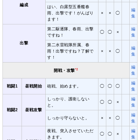
編成
はい、白露型五番艦春
編
雨、出撃です！がんばり
×
×
◯
集
ます！
第二駆逐隊、春雨、出撃
編
◯
◯
×
ですね！
集
出撃
第二水雷戦隊所属、春
編
雨！出撃ですね？了解で
×
×
◯
集
す！
編
*2
開戦・攻撃
集
編
戦闘1
昼戦開始
砲戦、始めます。
◯
◯
◯
集
しっかり、護衛しない
編
◯
◯
×
と。
集
戦闘2
昼戦攻撃
編
しっかり守らないと。
×
×
◯
集
夜戦、突入させていただ
編
◯
◯
×
きます。
集