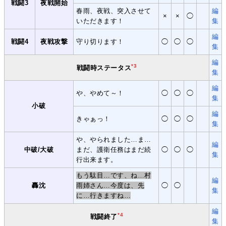
戦闘3
夜戦開始
春雨、夜戦、突入させて
編
×
×
◯
いただきます！
集
編
戦闘4
夜戦攻撃
守り切ります！
◯
◯
◯
集
編
*3
戦闘時ステータス
集
編
や、やめて～！
◯
◯
◯
集
小破
編
きゃぁっ！
◯
◯
◯
集
や、やられました…ま…
編
中破/大破
まだ、護衛任務はまだ続
◯
◯
◯
集
行出来ます。
もう駄目…です、ね…村
編
轟沈
雨姉さん…今度は、先
◯
◯
集
に…行きますね…
編
*4
戦闘終了
集