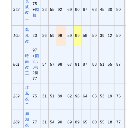
長
75
波
343
+
図
33
55
92
69
90
67
68
45
30
80
改
報
二
島
10b
風
20
36
59
99
59
99
59
59
39
12
59
改
97
時
+
図
雨
2
兵
561
34
57
98
67
91
87
88
51
55
97
改
3
報
三
2
開
77
江
風
269
75
31
51
89
62
96
64
63
53
19
75
改
二
満
潮
289
77
31
54
90
69
89
65
60
55
18
77
改