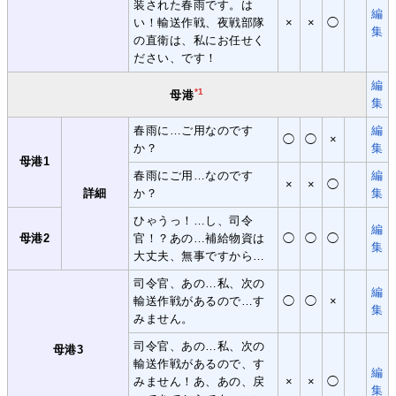
装された春雨です。は
編
い！輸送作戦、夜戦部隊
×
×
◯
集
の直衛は、私にお任せく
ださい、です！
編
*1
母港
集
春雨に…ご用なのです
編
◯
◯
×
か？
集
母港1
春雨にご用…なのです
編
×
×
◯
詳細
か？
集
ひゃうっ！…し、司令
編
母港2
官！？あの…補給物資は
◯
◯
◯
集
大丈夫、無事ですから…
司令官、あの…私、次の
編
輸送作戦があるので…す
◯
◯
×
集
みません。
司令官、あの…私、次の
母港3
輸送作戦があるので、す
編
みません！あ、あの、戻
×
×
◯
集