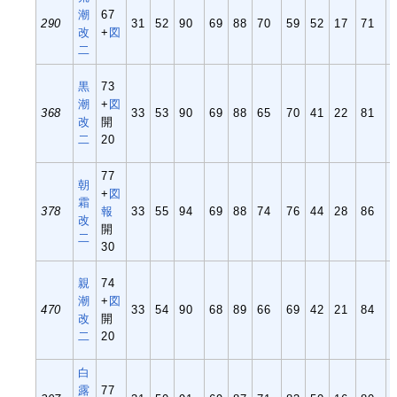
潮
67
290
31
52
90
69
88
70
59
52
17
71
改
+
図
二
黒
73
潮
+
図
368
33
53
90
69
88
65
70
41
22
81
改
開
二
20
77
朝
+
図
霜
378
報
33
55
94
69
88
74
76
44
28
86
改
開
二
30
親
74
潮
+
図
470
33
54
90
68
89
66
69
42
21
84
改
開
二
20
白
露
77