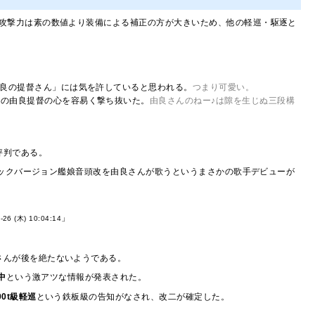
攻撃力は素の数値より装備による補正の方が大きいため、他の軽巡・駆逐と
良の提督さん」には気を許していると思われる。
つまり可愛い。
くの由良提督の心を容易く撃ち抜いた。
由良さんのねー♪は隙を生じぬ三段構
評判である。
ックバージョン艦娘音頭改を由良さんが歌うというまさかの歌手デビューが
」
-26 (木) 10:04:14
さんが後を絶たないようである。
中
という激アツな情報が発表された。
0t級軽巡
という鉄板級の告知がなされ、改二が確定した。