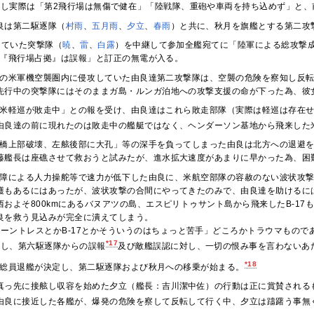
だし実際は「第2飛行場は無傷で健在」「陸戦隊、重砲や車両を持ち込めず」と、
良は第二駆逐隊（
村雨
、
五月雨
、
夕立
、
春雨
）と共に、秋月を旗艦とする第二攻
していた突撃隊（
暁
、
雷
、
白露
）を中継して参加全艦宛てに「陸軍による総攻撃
『飛行場占拠』は誤報」と訂正の無電が入る。
の米軍機空襲圏内に侵攻していた由良達第二攻撃隊は、空襲の危険を察知し反
先行中の突撃隊にはそのままガ島・ルンガ泊地への攻撃支援の命が下った為、彼
米軽巡が敗走中」との報を受け、由良達はこれら敗走部隊（実際は軽巡は存在
由良達の前に現れたのは敗走中の艦艇ではなく、ヘンダーソン基地から飛来した
橋上部破壊、左舷後部に大孔」等の深手を負ってしまった由良は北方への退避
藤艦長は座礁させて救おうと試みたが、進水拡大速度があまりに早かった為、困
障による人力操舵等で速力が低下した由良に、米航空部隊の容赦のない波状攻
護もあるにはあったが、波状攻撃の合間にやってきたのみで、由良達を助けるに
西およそ800kmにあるバヌアツの島、エスピリトゥサント島から飛来したB-1
良を救う見込みが完全に潰えてしまう。
ーントレスとかB-17とかそういうのはちょっと苦手」どころかトラウマもので
*17
かし、第六駆逐隊からの誤報
及び敵艦誤認に対し、一切の恨み事を言わないあ
*18
総員退艦が決定し、第二駆逐隊および秋月への移乗が始まる。
真っ先に接舷し収容を始めた夕立（艦長：吉川潔中佐）の行動は正に賞賛される
由良に接近した各艦が、爆発の危険を察して反転して行く中、夕立は躊躇う事無