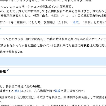
プレイ
フィッティングを経て、2017年6月23日、晴れて由良改二実装。
ケッコンカッコカリ、ケッコン後母港ボイスも新規実装。
いい
」として、好んで集中運用してきた由良提督の歓喜と感慨はひとしおであろう.
、神風型駆逐艦とともに、軽巡「由良」
名指しですよ！
に小口径単装高角砲の主
でソートを「艦種別」にした時、改造前は「五十鈴」「
名取
」「由良」と図鑑N
日、ローソンとのコラボ「鎮守府秋祭り」の店内放送担当と共に待望の差分グラフィ
実装されなかった水着と過酷な夏イベントに疲れ果てた直後の
浴衣姿
は大変に美
守府秋祭りVer.
4番艦
た、長良型二等巡洋艦の4番艦。
建造された
姉
3
人
に続き、八六艦隊計画で
妹
達
と共に建造された。
隊計画で生まれた彼女達は、名取までを長良型、由良以降を由良型として認識さ
た。