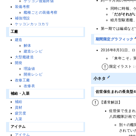
約一ヶ月間の
焦らし
ケッコン後最終値
装備考察
同時に時報、
艦種ごとの装備考察
「
だがそれが
補強増設
睦月型駆逐艦
ケッコンカッコカリ
第一期では編成など
工廠
期間限定グラフィック
建造
解体
2016年8月31
建造レシピ
大型艦建造
「来年こそ」
開発
限定イラスト：鎮
理論値
開発レシピ
小ネタ
改修工廠
改修表
佐世保生まれの長良型
補給・入渠
補給
【通常解説】
資材
佐世保で生まれ
疲労度
八四艦隊計画で
入渠
別々の艦
アイテム
されてい
アイテム