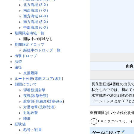
北方海域 (3-X)
南西海域 (7-X)
西方海域 (4-X)
南方海域 (5-X)
中部海域 (6-X)
期間限定海域一覧
開放中の海域なし
期間限定ドロップ
継続中のドロップ一覧
出撃ドロップ
演習
由良
遠征
支援艦隊
ルート分岐
(
索敵スコア
/
速力
)
長良型軽巡4番艦の由良
戦闘について
私たちの中では、初めて
弾着観測射撃
水雷戦隊や潜水戦隊の旗
夜戦(攻撃分類)
ドーントレスとかB17
航空戦
(
熟練度
/
対空砲火
)
対潜攻撃
(
先制対潜
)
※初期値はLvや近代化改
対地攻撃
陣形
CV：タニベユミ、イ
経験値
称号・戦果
ゲームにおいて