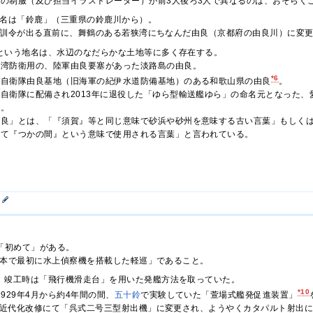
妹の制服（及び担当イラストレーター）が前3人後ろ3人で異なるのは、おそらく
名は「鈴鹿」（三重県の鈴鹿川から）。
訓令が出る直前に、舞鶴のある若狭湾にちなんだ由良（京都府の由良川）に変
という地名は、水辺のなだらかな土地等に多く存在する。
阪湾防衛用の、陸軍由良要塞があった淡路島の由良。
*6
上自衛隊由良基地（旧海軍の紀伊水道防備基地）のある和歌山県の由良
。
上自衛隊に配備され2013年に退役した「ゆら型輸送艦ゆら」の命名元となった、
ど。
由良」とは、「『須賀』等と同じ意味で砂浜や砂州を意味する古い言葉」もしく
じて『つかの間』という意味で使用される言葉」と言われている。
」
「初めて」がある。
本で最初に水上偵察機を搭載した軽巡」であること。
、竣工時は「飛行機滑走台」を用いた発艦方法を取っていた。
*10
929年4月から約4年間の間、
五十鈴
で実験していた「萱場式艦発促進装置」
年の近代化改修にて「呉式二号三型射出機」に変更され、ようやくカタパルト射出