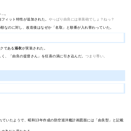
..。
かくいう私もその一人。ただひたすら嬉しい。
砲フィット特性が追加された。
やっぱり由良には単装砲でしょ？ねっ？
o順なのに対し、改造後はなぜか「名取」と順番が入れ替わっていた。
ックである
浴衣
が実装された。
しく、「由良の提督さん」を狂喜の渦に引き込んだ。
つまり尊い。
れていたようで、昭和13年作成の防空巡洋艦計画図面には「由良型」と記載