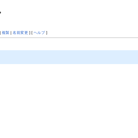
*
|
複製
|
名前変更
] [
ヘルプ
]