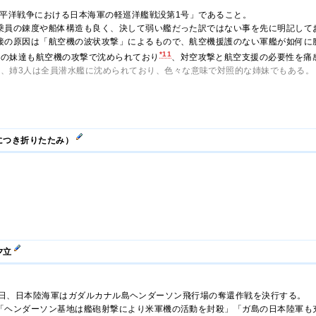
平洋戦争における日本海軍の軽巡洋艦戦没第1号」であること。
乗員の錬度や船体構造も良く、決して弱い艦だった訳ではない事を先に明記して
接の原因は「航空機の波状攻撃」によるもので、航空機援護のない軍艦が如何に
*11
女の妹達も航空機の攻撃で沈められており
、対空攻撃と航空支援の必要性を痛
に、姉3人は全員潜水艦に沈められており、色々な意味で対照的な姉妹でもある。
につき折りたたみ）
夕立
月22日、日本陸海軍はガダルカナル島ヘンダーソン飛行場の奪還作戦を決行する。
「ヘンダーソン基地は艦砲射撃により米軍機の活動を封殺」「ガ島の日本陸軍も