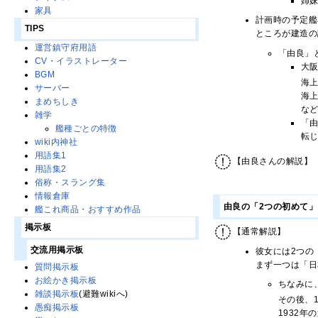
姉
家具
計画時の予定艦
TIPS
ところが建造の
運営鎮守府用語
「由良」
CV・イラストレーター
大
BGM
海
サーバー
海
まめちしき
な
雑学
「
艦種ごとの特徴
転
wiki内神社
用語集1
【由良さんの解説】
用語集2
俗称・スラング集
情報倉庫
由良の「2つの初めて
艦これ商品・おすすめ作品
掲示板
【通常解説】
交流用掲示板
彼女には2つの
まず一つは「日
質問掲示板
お絵かき掲示板
ちなみに
雑談掲示板
(避難wikiへ)
その後、1
愚痴掲示板
1932