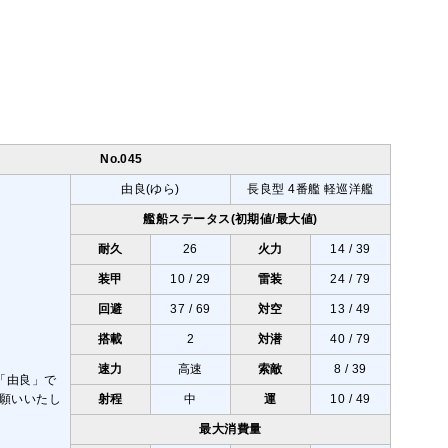
No.045
由良(ゆら)
長良型 4番艦 軽巡洋艦
艦船ステータス(初期値/最大値)
耐久
26
火力
14 / 39
装甲
10 / 29
雷装
24 / 79
回避
37 / 69
対空
13 / 49
搭載
2
対潜
40 / 79
速力
高速
索敵
8 / 39
射程
中
運
10 / 49
最大消費量