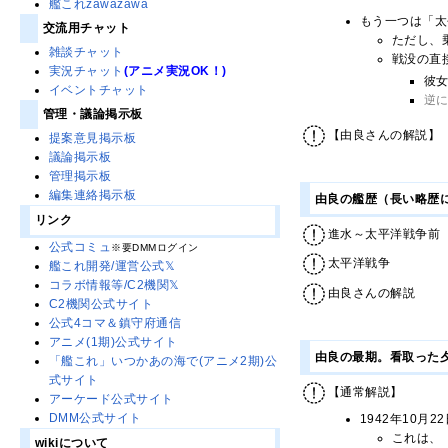
艦これzawazawa
もう一つは「太
交流用チャット
ただし、
雑談チャット
戦没の直
実況チャット
(アニメ実況OK！)
彼
イベントチャット
逆
管理・議論掲示板
【由良さんの解説】
提案意見掲示板
議論掲示板
管理掲示板
編集連絡掲示板
由良の艦歴（長い略歴
リンク
進水～太平洋戦争前
公式コミュ
※要DMMログイン
太平洋戦争
艦これ開発/運営公式𝕏
コラボ情報等/C2機関𝕏
由良さんの解説
C2機関公式サイト
公式4コマ＆鎮守府通信
アニメ(1期)公式サイト
由良の最期。看取った
「艦これ」いつかあの海で(アニメ2期)公
式サイト
【通常解説】
アーケード公式サイト
DMM公式サイト
1942年10
これは、
wikiについて