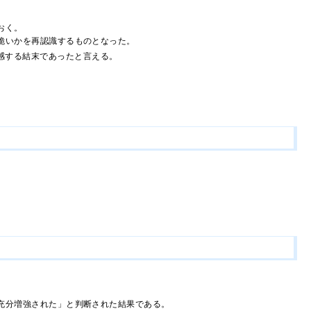
おく。
脆いかを再認識するものとなった。
感する結末であったと言える。
充分増強された」と判断された結果である。