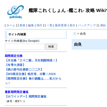
艦隊これくしょん -艦これ- 攻略 Wiki
[
ホーム
] [
新規
|
編集
|
添付
] [
一覧
|
最終更新
|
差分
|
バックアップ
] [
凍結
> 由良
サイト内検索
サイト内検索(by Google):
由良
期間限定任務
【月任務「三十二駆」月次戦闘哨戒！】
【冬季大演習】
【桃の節句任務群二〇二六】
【WD限定任務】軽空母、出撃！2026
【期間限定任務】春の旗艦は……私だから
っ！
最新期間限定邂逅
【ホワイトデー】期間限定邂逅
(参照：運営𝕏
1
)