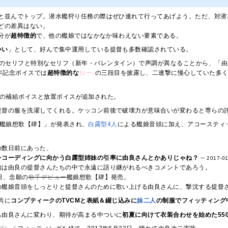
と並んでトップ。潜水艦狩り任務の際はぜひ連れて行ってあげよう。ただ、対潜
どの差異はない。
分が
超特徴的
で、他の艦娘ではなかなか味わえない要素である。
いい
」として、好んで集中運用している提督も多数確認されている。
のセリフと特別なセリフ（新年・バレンタイン）で声調が異なることから、「由
年記念ボイスでは
超特徴的な
ねー♪
の三段目を披露し、二連撃に慢心していた多
、改の補給ボイスと放置ボイスが追加された。
提督の服を洗濯してくれる。ケッコン前後で破壊力が意味合いが変わると専らの
に「艦娘想歌【肆】」が発表され、
白
露
型
4人
による艦娘音頭に加え、アコースティ
の数日前にあった、
レコーディングに向かう白露型姉妹の引率に由良さんとかありじゃね？
--
2017-01
知は由良の提督さんたちの中で永遠に語り継がれるべきコメントであろう。
4日、念願の
歌手デビュー
艦娘想歌【肆】発売。
の艦娘音頭をしっとりと提督さんのために歌い上げる由良さんに、撃沈する提督
共に
コンプティークのTVCMと表紙＆綴じ込みに
妹
二人
の制服でフィッティング
も由良さんに変わり、期待が高まる中ついに
初夏に向けて衣装合わせを始めた550