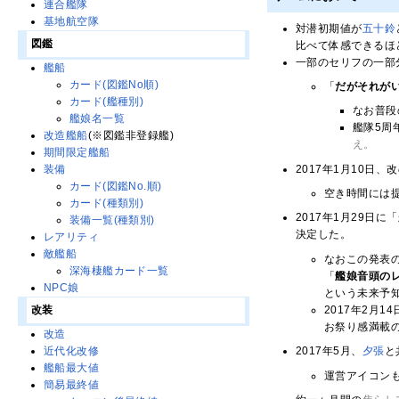
連合艦隊
基地航空隊
対潜初期値が
五十鈴
図鑑
比べて体感できるほ
一部のセリフの一部
艦船
カード(図鑑No順)
「
だがそれが
カード(艦種別)
なお普段
艦娘名一覧
艦隊5周
改造艦船
(※図鑑非登録艦)
え。
期間限定艦船
2017年1月10日
装備
カード(図鑑No.順)
空き時間には
カード(種類別)
2017年1月29日
装備一覧(種類別)
決定した。
レアリティ
敵艦船
なおこの発表
深海棲艦カード一覧
「
艦娘音頭の
NPC娘
という未来予
2017年2月1
改装
お祭り感満載
改造
2017年5月、
夕張
と
近代化改修
艦船最大値
運営アイコン
簡易最終値