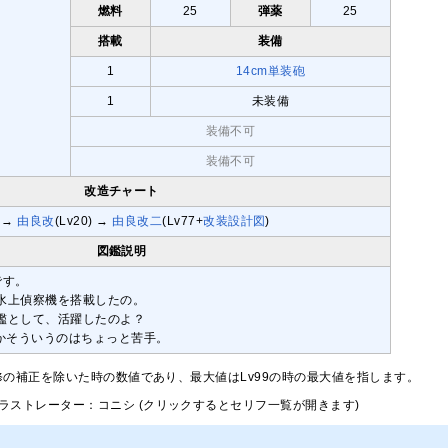
燃料
25
弾薬
25
搭載
装備
1
14cm単装砲
1
未装備
装備不可
装備不可
改造チャート
→
由良改
(Lv20) →
由良改二
(Lv77+
改装設計図
)
図鑑説明
です。
水上偵察機を搭載したの。
艦として、活躍したのよ？
とかそういうのはちょっと苦手。
修の補正を除いた時の数値であり、最大値はLv99の時の最大値を指します。
ラストレーター：コニシ (クリックするとセリフ一覧が開きます)