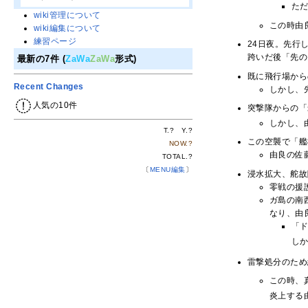
た
wiki管理について
この時由
wiki編集について
練習ページ
24日夜。先行
跨いだ後「先の
最新の7件 (
ZaWa
ZaWa
形式)
既に飛行場から
Recent Changes
しかし、
人気の10件
突撃隊からの「
しかし、
T.
?
Y.
?
この空襲で「艦
NOW.
?
由良の佐
TOTAL.
?
〔
MENU編集
〕
浸水拡大、舵故
零戦の援
ガ島の南
なり、由
「ド
し
雷撃処分のため
この時、
炎上する