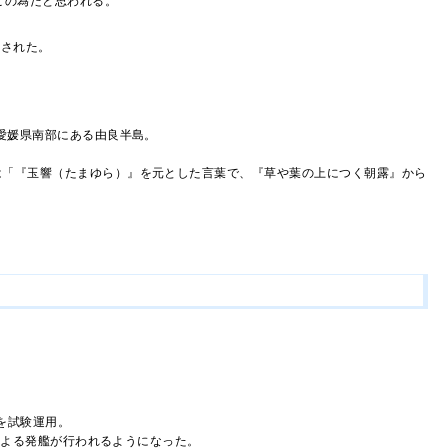
この為だと思われる。
更された。
愛媛県南部にある由良半島。
は「『玉響（たまゆら）』を元とした言葉で、『草や葉の上につく朝露』から
を試験運用。
による発艦が行われるようになった。