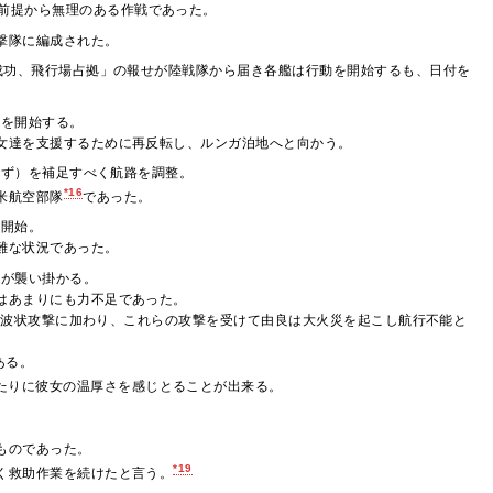
前提から無理のある作戦であった。
撃隊に編成された。
成功、飛行場占拠」の報せが陸戦隊から届き各艦は行動を開始するも、日付を
転を開始する。
女達を支援するために再反転し、ルンガ泊地へと向かう。
せず）を補足すべく航路を調整。
*16
米航空部隊
であった。
を開始。
難な状況であった。
撃が襲い掛かる。
はあまりにも力不足であった。
7も波状攻撃に加わり、これらの攻撃を受けて由良は大火災を起こし航行不能と
ある。
たりに彼女の温厚さを感じとることが出来る。
ものであった。
*19
く救助作業を続けたと言う。