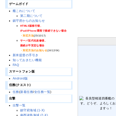
ゲームガイド
艦これについて
第二期について
鎮守府からのお知らせ
HTML5版移行後、
iPad/iPhone環境で接続できない場合
・対応方法
(25/10/17)
サーバ近代化改修後、
接続が不安定な場合
・対応方法のお知らせ
(24/12/04)
新米提督の手引き
知っておきたい機能
FAQ
スマートフォン版
Android版
任務(クエスト)
任務
(
新着任務
/
全任務一覧
)
出撃
出撃一覧
鎮守府海域 (1-X)
南西諸島海域 (2-X)