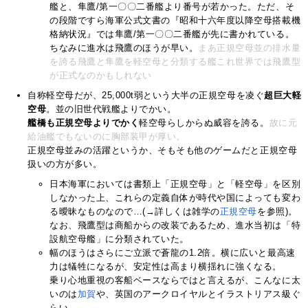
艦と、隼鷹/第一〇〇二番艦より番号が若かった。ただ、そ
の段階ですら海軍公式文書の『昭和十六年度以降空母搭載機
格納状況』では隼鷹/第一〇〇二番艦が先に書かれている。
ちなみに進水は飛鷹のほうが早い。
まあ正規空母並の排水量
を誇る飛鷹と隼鷹を軽空母と分類する艦これ世界では飛鷹型
が正式なのかもしれない
自称軽空母だが、25,000t弱という大半の正規空母を凌ぐ
超巨大軽
空母
。並の旧世代戦艦よりでかい。
艦橋も正規空母よりでかく
軽空母らしからぬ威容を誇る。
故に元
給油艦でもないのに胸部装甲が厚い。
正規空母並みの活躍というか、そもそも他のゲームだと正規空母
扱いの方が多い。
日本海軍においては書類上「正規空母」と「軽空母」を区別
しなかった上、これらの定義自体が時代や国によっても変わ
る曖昧なものなので…(→詳しくは雑学の
正規空母
を参照)。
なお、飛鷹型は商船からの改装であるため、進水当初は「特
設航空母艦」に分類されていた。
幅のほうはさらにご立派で蒼龍の1.2倍。横に広いと最高速
力は犠牲になるが、安定性は高まり横揺れに強くなる。
乗り心地重視の客船ベースならではと言えるが、こんなに太
いのは
加賀
や、英国のアークロイヤルとイラストリアス級ぐ
らい。