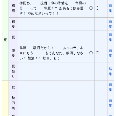
梅雨ね。……提督に傘の準備を……隼鷹の
梅
編
分……って……隼鷹！？ ああもう飲み過
◯
◯
雨
集
ぎ！ やめなさいって！！
初
編
夏
集
編
夏
夏
集
隼鷹……駄目だから！ ……あっコラ、本
盛
編
当にもう！ ……もうあなた、禁酒しなさ
◯
◯
夏
集
い！ 禁酒！！ 駄目、もう！
夏
編
祭
集
り
編
秋
集
秋
編
刀
集
魚