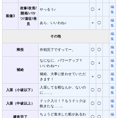
編
改修/改造/
やっるう♪
◯
×
集
開発/バケ
装備3
ツ/遠征/発
編
あら、いいわね♪
×
◯
見
集
編
その他
集
編
帰投
作戦完了ですってー。
◯
◯
集
なになに、パワーアップ？
編
◯
×
いいわねー♪
集
補給
補給、大事に使わせていただ
編
×
◯
きます！
集
入渠してる暇なんか、ないの
編
入渠（小破以下）
◯
◯
に……。
集
ドック入り！？もうドックは
編
入渠（中破以上）
◯
◯
飽きたな……。
集
ちょうど進水した船があるわ
編
建造完了
◯
◯