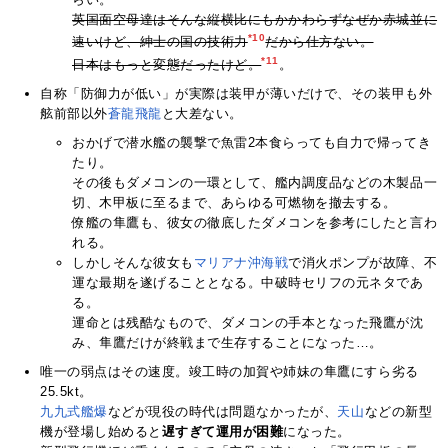
英国面空母達はそんな縦横比にもかかわらずなぜか赤城並に
*10
速いけど、紳士の国の技術力
だから仕方ない。
*11
日本はもっと変態だったけど。
。
自称「防御力が低い」が実際は装甲が薄いだけで、その装甲も外
舷前部以外
蒼龍
飛龍
と大差ない。
おかげで潜水艦の襲撃で魚雷2本食らっても自力で帰ってき
たり。
その後もダメコンの一環として、艦内調度品などの木製品一
切、木甲板に至るまで、あらゆる可燃物を撤去する。
僚艦の隼鷹も、彼女の徹底したダメコンを参考にしたと言わ
れる。
しかしそんな彼女も
マリアナ沖海戦
で消火ポンプが故障、不
運な最期を遂げることとなる。中破時セリフの元ネタであ
る。
運命とは残酷なもので、ダメコンの手本となった飛鷹が沈
み、隼鷹だけが終戦まで生存することになった…。
唯一の弱点はその速度。竣工時の加賀や姉妹の隼鷹にすら劣る
25.5kt。
九九式艦爆
などが現役の時代は問題なかったが、
天山
などの新型
機が登場し始めると
遅すぎて運用が困難
になった。