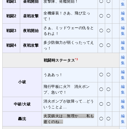
戦闘1
昼戦開始
攻撃隊、発艦開始！
◯
◯
集
全機爆装！さあ、飛び立っ
編
戦闘2
昼戦攻撃
◯
◯
て！
集
さぁ、ミッドウェーの仇をと
編
戦闘3
夜戦開始
◯
◯
るわよ！
集
多少防御力が弱くったってえ
編
戦闘4
夜戦攻撃
◯
◯
っ！
集
編
*3
戦闘時ステータス
集
編
うああっ！
◯
◯
集
小破
飛行甲板に火?! 消火ポン
編
◯
◯
プ、急いで！
集
消火ポンプが故障って…どう
編
中破/大破
◯
◯
いうことよ…
集
火災鎮火は…無理か……私も
編
轟沈
◯
◯
逝くのね…
集