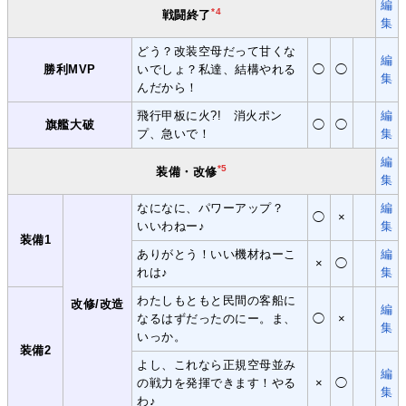
編
*4
戦闘終了
集
どう？改装空母だって甘くな
編
勝利MVP
いでしょ？私達、結構やれる
◯
◯
集
んだから！
飛行甲板に火?! 消火ポン
編
旗艦大破
◯
◯
プ、急いで！
集
編
*5
装備・改修
集
なになに、パワーアップ？
編
◯
×
いいわねー♪
集
装備1
ありがとう！いい機材ねーこ
編
×
◯
れは♪
集
わたしもともと民間の客船に
改修/改造
編
なるはずだったのにー。ま、
◯
×
集
いっか。
装備2
よし、これなら正規空母並み
編
の戦力を発揮できます！やる
×
◯
集
わ♪