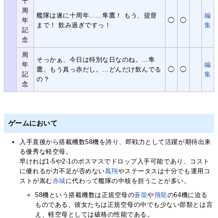
十
周
艦隊は遂に十周年……隼鷹！ もう、提督
編
年
◯
◯
まで！ 飲み過ぎですっ！
集
記
念
周
そっかぁ、今日は特別な日なのね。…隼
年
編
鷹、もう真っ赤だし。…どんだけ飲んでる
◯
◯
記
集
の？
念
ゲームにおいて
入手直後から搭載機数58機を誇り、即戦力として活躍が期待出来
る優秀な軽空母。
早ければ1-5や2-1のボスマスでドロップ入手可能であり、コスト
に優れるが力不足が否めない
鳳翔
やステータスは十分でも運用コ
ストが嵩む
赤城
に代わって艦隊の中核を担うことが多い。
58機という搭載機数は正規空母の
蒼龍
や
飛龍
の64機に迫る
ものである。彼女たちは正規空母の中でも少ない部類とは言
え、軽空母としては破格の性能である。