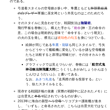
のである。
弓道着スタイルの空母娘が多い中、隼鷹ともども
幹部乗組員
の白ブレザー
軍服に巫女袴という外見なのはこのためだろ
う。
そのスタイルに見合わせてか、戦闘技法は
陰陽術
。
飛行甲板を巻物にし、構えた手から「
勅令
(神・王の命令の
意。この場合は呪術的な意味で「命令する」という呪文)」
の火の玉を発し、襟元には
琥珀色の勾玉
を身につけている。
絵師が同じである
隼鷹
・
龍驤
も同じスタイルで、弓矢
からどうやって艦載機に変化しているか謎な空母艦娘
たちと比較すると原理は明確だが、その分オカルト色
が強い。
グラフィックでは見えづらいが、巻物には「
航空式鬼
神召喚法陣飛鷹大符
(こうくうしきがみ/しょうかんほう
じん/ひようだいふ)」と書いてある。
なお、
あきつ丸改
も『走馬燈の影を投影する』とい
う、似たスタイルをとる。
現存する戦闘詳報の覚書（実際の戦闘中に記されたメモ）に
は出雲丸と
本名で
記されているものが多い。
2013年に海自の新型
ヘリ空母
ヘリコプター護衛艦が進水
し、「いずも」と命名されたが、こちらは出雲大社ではなく