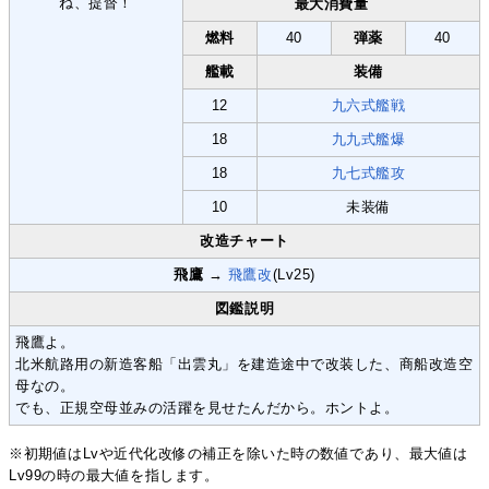
最大消費量
燃料
40
弾薬
40
艦載
装備
12
九六式艦戦
18
九九式艦爆
18
九七式艦攻
10
未装備
改造チャート
飛鷹
→
飛鷹改
(Lv25)
図鑑説明
飛鷹よ。
北米航路用の新造客船「出雲丸」を建造途中で改装した、商船改造空
母なの。
でも、正規空母並みの活躍を見せたんだから。ホントよ。
※初期値はLvや近代化改修の補正を除いた時の数値であり、最大値は
Lv99の時の最大値を指します。