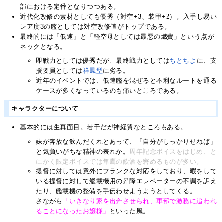
部における定番となりつつある。
近代化改修の素材としても優秀（対空+3、装甲+2）。入手し易い
レア度3の艦としては対空改修値がトップである。
最終的には「低速」と「軽空母としては最悪の燃費」という点が
ネックとなる。
即戦力としては優秀だが、最終戦力としては
ちと
ちよ
に、支
援要員としては
祥鳳
型
に劣る。
近年のイベントでは、低速艦を混ぜると不利なルートを通る
ケースが多くなっているのも痛いところである。
キャラクターについて
基本的には生真面目。若干だが神経質なところもある。
妹が奔放な飲んだくれとあって、「自分がしっかりせねば」
と気負いがちな精神の表れか。
周年記念ボイスをはじめ、と
にかく限定ボイスでは隼鷹の飲酒を窘めるものが多い。
提督に対しては意外にフランクな対応をしており、暇をして
いる提督に対して艦載機用の昇降エレベーターの不調を訴え
たり、艦載機の整備を手伝わせようようとしてくる。
さながら
「いきなり家を出奔させられ、軍部で激務に追われ
ることになったお嬢様」
といった風。