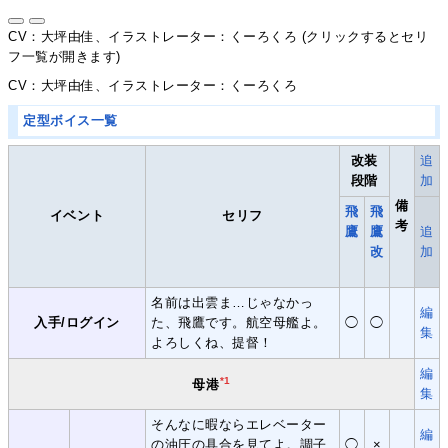
CV：大坪由佳、イラストレーター：くーろくろ (クリックするとセリ
フ一覧が開きます)
CV：大坪由佳、イラストレーター：くーろくろ
定型ボイス一覧
改装
追
段階
加
備
飛
飛
イベント
セリフ
考
鷹
鷹
追
改
加
名前は出雲ま…じゃなかっ
編
入手/ログイン
た、飛鷹です。航空母艦よ。
◯
◯
集
よろしくね、提督！
編
*1
母港
集
そんなに暇ならエレベーター
編
の油圧の具合を見てよ。調子
◯
×