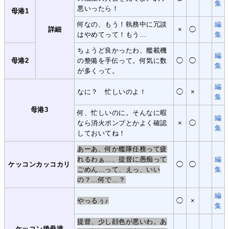
集
悪いったら！
母港1
何なの、もう！執務中に冗談
編
詳細
×
◯
はやめてって！もう…
集
ちょうど良かったわ、艦載機
編
母港2
の整備を手伝って。何気に数
◯
◯
集
が多くって。
編
なに？ 忙しいのよ！
◯
×
集
母港3
何、忙しいのに。そんなに暇
編
なら消火ポンプとかよく確認
×
◯
集
しておいてね！
あーあ、何か艦隊任務って疲
れるわぁ…、提督に愚痴って
編
ケッコンカッコカリ
◯
◯
ごめん…って、えっ、いい
集
の？…何で…？
編
やっるぅ♪
◯
×
集
提督、少し顔色が悪いわ。あ
ケッコン後母港