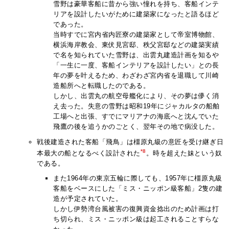
雪野は豪華客船に昔から強い憧れを持ち、客船インテ
リアを設計したいがために建築家になったと語るほど
であった。
当時すでに宮内省内匠寮の建築家として帝室博物館、
横浜海岸教会、東伏見宮邸、秩父宮邸などの建築実績
で名を知られていた雪野は、出雲丸建造計画を知るや
「一生に一度、客船インテリアを設計したい」との長
年の夢を叶えるため、わざわざ宮内省を退職して川崎
造船所へと転職したのである。
しかし、出雲丸の航空母艦化により、その夢は儚く消
え去った。失意の雪野は昭和19年にジャカルタの船舶
工場へと出張、すでにマリアナの海底へと沈んでいた
飛鷹の後を追うかのごとく、翌年その地で病没した。
戦後建造された客船「飛鳥」は橿原丸級の意匠を受け継ぎ日
*8
本最大の船となるべく設計された
。時を超えた妹という奴
である。
また1964年の東京五輪に際しても、1957年に橿原丸級
客船をベースにした「ミス・ニッポン級客船」2隻の建
造が予定されていた。
しかし伊勢湾台風被害の復興資金捻出のため計画は打
ち切られ、ミス・ニッポン級は起工されることすらな