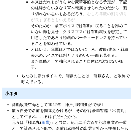
本来はだれもがうらやむ豪華客船となる予定が、下記
の経緯からいきなり軍へ転属させられたのだから、割
り切れない思いもあるだろう。
むしろ隼鷹の割り切り
が良すぎるともいえるが
そのためか、放置ボイスでは客船に戻ることを諦めて
いない節を見せ、クリスマスには客船就役を想定して
用意したであろう秘蔵のパーティードレスを持ってい
ることを匂わせている。
とはいえ、隼鷹ほどではないにしろ、改修/改装・戦績
表示のボイスでは割とノリのいい一面も見せる。
また軍艦として強化されること自体に抵抗はない様
子。
ちなみに節分ボイスで、龍驤のことは「龍驤
さん
」と敬称で
呼んでいる。
小ネタ
商船改造空母として1942年、神戸川崎造船所で竣工。
散々自分で名前を間違えかけるが、その訳は豪華客船「出雲丸」
として生まれ……るはずだったから。
元々は「橿原丸(
隼鷹
)」と共に、紀元二千六百年記念事業の一環
として計画された船で、名前は勅祭社の出雲大社から拝領したも