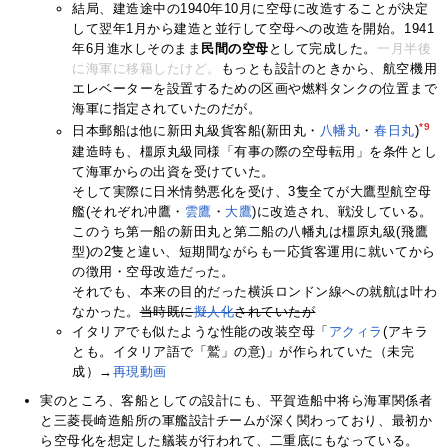
結局、建造途中の1940年10月に空母に改造することが決定
して翌年1月から建造と並行して空母への改造を開始。1941
年6月進水しそのまま
民間の空母
として完成した。
一月半後
に海軍に移籍したけど。
もっとも設計のときから、航空機用
エレベーターを設置するための区画や燃料タンクの位置まで
海軍に指定されていたのだが。
*9
日本郵船は他に新田丸級貨客船(新田丸・
八幡丸
・
春日丸
)
建造時も、橿原丸級同様「有事の際の空母転用」を条件とし
て海軍からの出資を受けていた。
そして実際に日米情勢悪化を受け、3隻全てが大鷹型航空母
艦(それぞれ冲鷹・
雲鷹
・
大鷹
)に改造され、戦没している。
このうち第一船の新田丸と第二船の八幡丸は橿原丸級(飛鷹
型)の2隻と違い、短期間ながらも一応貨客運用に就いてから
の徴用・空母改造だった。
それでも、本来の目的だった横浜ロンドン線への就航は叶わ
なかった。
当時既に
擬人化
されていたが
イタリアでも似たような性能の改装空母「
アクィラ
(アキラ
とも。イタリア語で「鷲」の意)」が作られていた（未完
成）→
再現動画
実のところ、客船としての設計にも、平賀造船中将ら海軍関係者
と三菱長崎造船所の軍艦設計チームが深く関わっており、最初か
ら空母化を想定した艤装が行われて、二重底にもなっている。