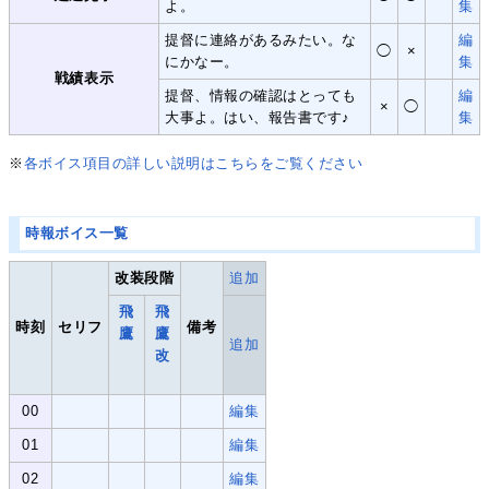
よ。
集
提督に連絡があるみたい。な
編
◯
×
にかなー。
集
戦績表示
提督、情報の確認はとっても
編
×
◯
大事よ。はい、報告書です♪
集
※
各ボイス項目の詳しい説明はこちらをご覧ください
時報ボイス一覧
改装段階
追加
飛
飛
時刻
セリフ
備考
鷹
鷹
追加
改
00
編集
01
編集
02
編集