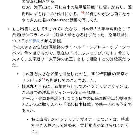
出雲国に由来する。
なお、海軍には、同じ由来の装甲巡洋艦「出雲」があり、護
*6
衛艦いずもはこの2代目になる。
関係ないが少し前になか
やまきんに君のYoutubeの動画で写ってた
もし出雲丸として生まれていたなら、日本最大の豪華客船として
桑港(サンフランシスコ)航路の華となるはずだった。桑港航路に
ついては
平安丸
の項を参照。
その大きさと性能は同航路のライバル「エンプレス・オブ・ジャ
パン」号を凌ぐもので、現在の「ぱしふぃっくびいなす」号より
大きく、文字通り「太平洋の女王」として君臨するのは確実だっ
た。
これほど大きな客船を用意したのも、1940年開催の東京オ
*7
リンピック
を見越してのことであった。
橿原丸とともに、豪華客船としてのインテリアデザインは、
これまでの洋風デザイン一辺倒から脱却し、
アール・デコを基調としつつも日本の伝統意匠や工芸技法を
ふんだんに取り入れた「現代日本様式」で統一される予定で
あった。
特に出雲丸のインテリアデザイナーについては、特筆
すべき人物として建築家・雪野元吉が挙げられるだろ
う。