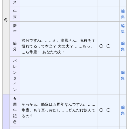
ス
年
編
末
集
冬
新
編
年
集
節分ですね。……え、龍鳳さん、鬼役を？
節
編
慣れてるって本当？ 大丈夫？ ……あっ、
◯
◯
分
集
こら隼鷹！ あなたねえ！
バ
レ
ン
編
タ
集
イ
ン
五
周
そっかぁ、艦隊は五周年なんですね。……
編
年
隼鷹、もう真っ赤だし……どんだけ飲んで
◯
◯
集
記
るの？
念