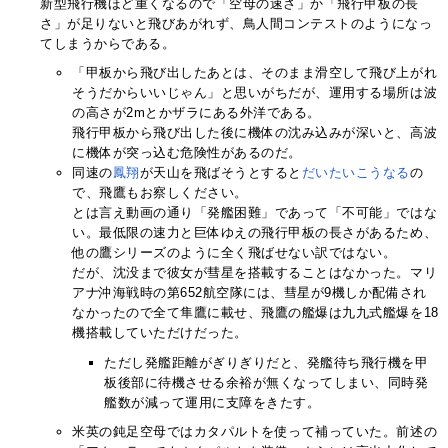
新型飛行機ほど重くなるので「空母の速さ」か「飛行甲板の長
さ」が足りないと飛びあがれず、鳥人間コンテストのようになっ
てしまうからである。
「甲板から飛び出したあとは、そのまま滑空して飛び上がれ
そうだからいいじゃん」と思いがちだが、運用する場所は波
の高さが2mとかザラにある外洋である。
飛行甲板から飛び出した後に機体の沈み込みが深いと、高波
に機体が突っ込む危険性があるのだ。
同速の
鳳翔
が天山を飛ばそうとすると
だいたいこうなる
の
で、飛鷹もお察しください。
とは言え動画の通り「発艦困難」であって「不可能」ではな
い。最低限の速力と巨体ゆえの飛行甲板の長さがあるため、
他の鷹シリーズのように全く飛ばせない訳ではない。
だが、沈没まで彼女が彗星を搭載することはなかった。マリ
アナ沖海戦時の第652航空隊には、彗星が9機しか配備され
なかったので全て隼鷹に載せ、飛鷹の艦爆は九九式艦爆を18
機搭載していただけだった。
ただし発艦距離がぎりぎりだと、発艦待ち飛行機を甲
板後部に待機させる余裕が無くなってしまい、同時発
艦数が減って運用に支障をきたす。
米英の鈍足空母ではカタパルトを使って補っていた。前述の