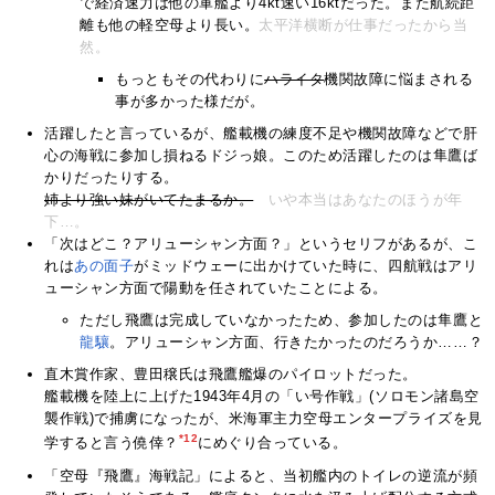
で経済速力は他の軍艦より4kt速い16ktだった。また航続距
離も他の軽空母より長い。
太平洋横断が仕事だったから当
然。
もっともその代わりに
ハライタ
機関故障に悩まされる
事が多かった様だが。
活躍したと言っているが、艦載機の練度不足や機関故障などで肝
心の海戦に参加し損ねるドジっ娘。このため活躍したのは隼鷹ば
かりだったりする。
姉より強い妹がいてたまるか。
いや本当はあなたのほうが年
下…。
「次はどこ？アリューシャン方面？」というセリフがあるが、こ
れは
あ
の
面
子
がミッドウェーに出かけていた時に、四航戦はアリ
ューシャン方面で陽動を任されていたことによる。
ただし飛鷹は完成していなかったため、参加したのは隼鷹と
龍驤
。アリューシャン方面、行きたかったのだろうか……？
直木賞作家、豊田穣氏は飛鷹艦爆のパイロットだった。
艦載機を陸上に上げた1943年4月の「い号作戦」(ソロモン諸島空
襲作戦)で捕虜になったが、米海軍主力空母エンタープライズを見
*12
学すると言う僥倖？
にめぐり合っている。
「空母『飛鷹』海戦記」によると、当初艦内のトイレの逆流が頻