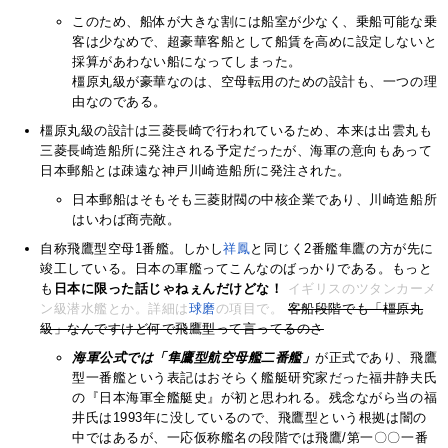
このため、船体が大きな割には船室が少なく、乗船可能な乗
客は少なめで、超豪華客船として船賃を高めに設定しないと
採算があわない船になってしまった。
橿原丸級が豪華なのは、空母転用のための設計も、一つの理
由なのである。
橿原丸級の設計は三菱長崎で行われているため、本来は出雲丸も
三菱長崎造船所に発注される予定だったが、海軍の意向もあって
日本郵船とは疎遠な神戸川崎造船所に発注された。
日本郵船はそもそも三菱財閥の中核企業であり、川崎造船所
はいわば商売敵。
自称飛鷹型空母1番艦。しかし
祥鳳
と同じく2番艦隼鷹の方が先に
竣工している。日本の軍艦ってこんなのばっかりである。もっと
も
日本に限った話じゃねぇんだけどな！
イギリスのツタンカーメ
ン級潜水艦とか。詳細は
球磨
の項目で。
客船段階でも「橿原丸
級」なんですけど何で飛鷹型って言ってるのさ
海軍公式では「隼鷹型航空母艦二番艦」
が正式であり、飛鷹
型一番艦という表記はおそらく艦艇研究家だった福井静夫氏
の『日本海軍全艦艇史』が初と思われる。残念ながら当の福
井氏は1993年に没しているので、飛鷹型という根拠は闇の
中ではあるが、一応仮称艦名の段階では飛鷹/第一〇〇一番