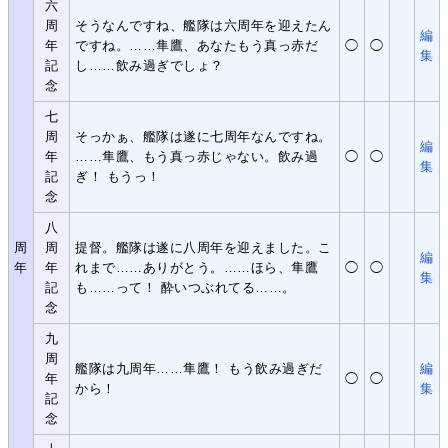
六
周
そうなんですね、艦隊は六周年を迎えたん
編
年
ですね。……隼鷹、あなたもう真っ赤だ
◯
◯
集
記
し……飲み過ぎでしょ？
念
七
周
そっかぁ、艦隊は遂に七周年なんですね。
編
年
……隼鷹、もう真っ赤じゃない。飲み過
◯
◯
集
記
ぎ！ もうっ！
念
八
周
周
提督。艦隊は遂に八周年を迎えました。こ
編
年
年
れまで……ありがとう。……ほら、隼鷹
◯
◯
集
記
も……って！ 酔いつぶれてる……。
念
九
周
艦隊は九周年……隼鷹！ もう飲み過ぎだ
編
年
◯
◯
から！
集
記
念