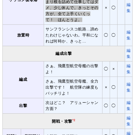
まり根を詰めて仕事してはダ
編
メ、少し休んで。きっとその
×
◯
集
方が、全て上手くいくっ
て！ ほんとうよ。
サンフランシスコ航路…諦め
編
放置時
たわけじゃないわ。平和にな
◯
◯
集
れば何時か、きっと…
編
編成出撃
集
さぁ、飛鷹型航空母艦の出撃
編
◯
×
よ！
集
編成
さぁ、飛鷹型航空母艦、全力
編
出撃です！ 航空隊の練度も
×
◯
集
バッチリよ！
次はどこ？ アリューシャン
編
出撃
◯
◯
方面？
集
編
*2
開戦・攻撃
集
編