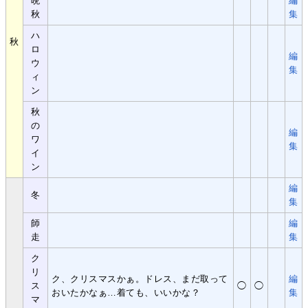
晩
編
秋
集
ハ
秋
ロ
編
ウ
集
ィ
ン
秋
の
編
ワ
集
イ
ン
編
冬
集
師
編
走
集
ク
リ
ク、クリスマスかぁ。ドレス、まだ取って
編
ス
◯
◯
おいたかなぁ…着ても、いいかな？
集
マ