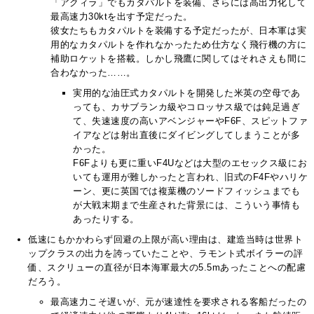
「アクィラ」でもカタパルトを装備、さらには高出力化して
最高速力30ktを出す予定だった。
彼女たちもカタパルトを装備する予定だったが、日本軍は実
用的なカタパルトを作れなかったため仕方なく飛行機の方に
補助ロケットを搭載。しかし飛鷹に関してはそれさえも間に
合わなかった……。
実用的な油圧式カタパルトを開発した米英の空母であ
っても、カサブランカ級やコロッサス級では鈍足過ぎ
て、失速速度の高いアベンジャーやF6F、スピットファ
イアなどは射出直後にダイビングしてしまうことが多
かった。
F6Fよりも更に重いF4Uなどは大型のエセックス級にお
いても運用が難しかったと言われ、旧式のF4Fやハリケ
ーン、更に英国では複葉機のソードフィッシュまでも
が大戦末期まで生産された背景には、こういう事情も
あったりする。
低速にもかかわらず回避の上限が高い理由は、建造当時は世界ト
ップクラスの出力を誇っていたことや、ラモント式ボイラーの評
価、スクリューの直径が日本海軍最大の5.5mあったことへの配慮
だろう。
最高速力こそ遅いが、元が速達性を要求される客船だったの