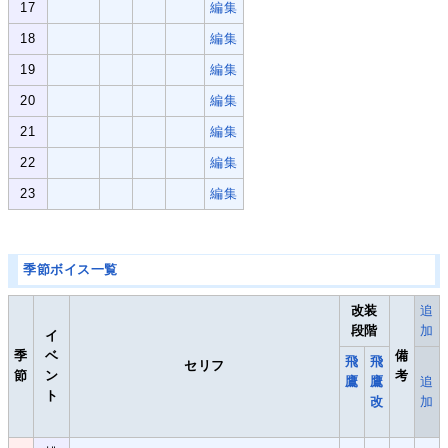
17
編集
18
編集
19
編集
20
編集
21
編集
22
編集
23
編集
季節ボイス一覧
改装
追
段階
加
イ
季
ベ
備
飛
飛
セリフ
節
ン
考
鷹
鷹
追
ト
改
加