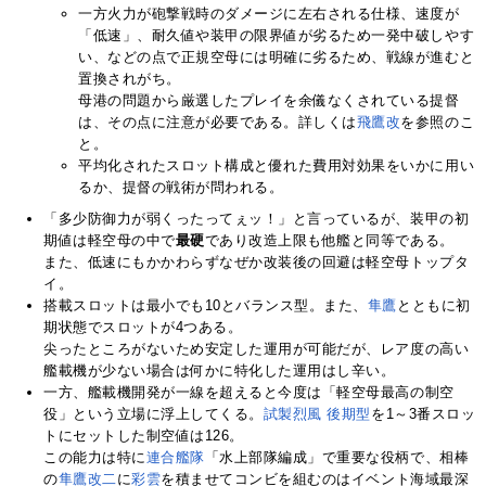
一方火力が砲撃戦時のダメージに左右される仕様、速度が
「低速」、耐久値や装甲の限界値が劣るため一発中破しやす
い、などの点で正規空母には明確に劣るため、戦線が進むと
置換されがち。
母港の問題から厳選したプレイを余儀なくされている提督
は、その点に注意が必要である。詳しくは
飛鷹改
を参照のこ
と。
平均化されたスロット構成と優れた費用対効果をいかに用い
るか、提督の戦術が問われる。
「多少防御力が弱くったってぇッ！」と言っているが、装甲の初
期値は軽空母の中で
最硬
であり改造上限も他艦と同等である。
また、低速にもかかわらずなぜか改装後の回避は軽空母トップタ
イ。
搭載スロットは最小でも10とバランス型。また、
隼鷹
とともに初
期状態でスロットが4つある。
尖ったところがないため安定した運用が可能だが、レア度の高い
艦載機が少ない場合は何かに特化した運用はし辛い。
一方、艦載機開発が一線を超えると今度は「軽空母最高の制空
役」という立場に浮上してくる。
試製烈風 後期型
を1～3番スロッ
トにセットした制空値は126。
この能力は特に
連合艦隊
「水上部隊編成」で重要な役柄で、相棒
の
隼鷹改二
に
彩雲
を積ませてコンビを組むのはイベント海域最深