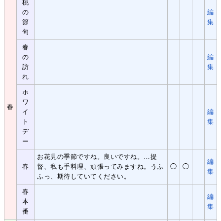
桃
の
編
節
集
句
春
の
編
訪
集
れ
ホ
ワ
春
イ
編
ト
集
デ
ー
お花見の季節ですね。良いですね。…提
編
春
督、私も手料理、頑張ってみますね。うふ
◯
◯
集
ふっ、期待していてください。
春
編
本
集
番