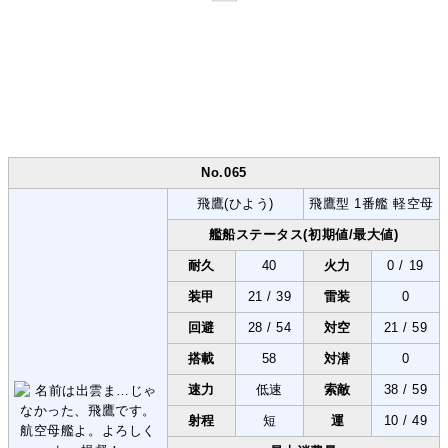
No.065
飛鷹(ひよう)
飛鷹型 1番艦 軽空母
艦船ステータス(初期値/最大値)
耐久
40
火力
0 / 19
装甲
21 / 39
雷装
0
回避
28 / 54
対空
21 / 59
搭載
58
対潜
0
速力
低速
索敵
38 / 59
射程
短
運
10 / 49