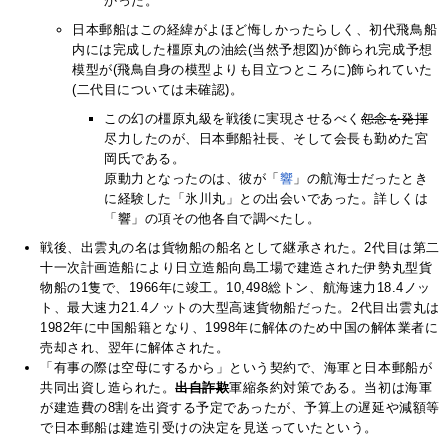
かった。
日本郵船はこの経緯がよほど悔しかったらしく、初代飛鳥船
内には完成した橿原丸の油絵(当然予想図)が飾られ完成予想
模型が(飛鳥自身の模型よりも目立つところに)飾られていた
(二代目については未確認)。
この幻の橿原丸級を戦後に実現させるべく
怨念を発揮
尽力したのが、日本郵船社長、そして会長も勤めた宮
岡氏である。
原動力となったのは、彼が「
響
」の航海士だったとき
に経験した「氷川丸」との出会いであった。詳しくは
「響」の項その他各自で調べたし。
戦後、出雲丸の名は貨物船の船名として継承された。2代目は第二
十一次計画造船により日立造船向島工場で建造された伊勢丸型貨
物船の1隻で、1966年に竣工。10,498総トン、航海速力18.4ノッ
ト、最大速力21.4ノットの大型高速貨物船だった。2代目出雲丸は
1982年に中国船籍となり、1998年に解体のため中国の解体業者に
売却され、翌年に解体された。
「有事の際は空母にするから」という契約で、海軍と日本郵船が
共同出資し造られた。
出自詐欺
軍縮条約対策である。当初は海軍
が建造費の8割を出資する予定であったが、予算上の遅延や減額等
で日本郵船は建造引受けの決定を見送っていたという。