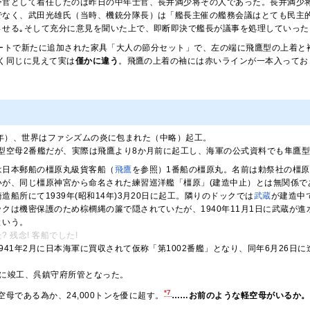
官として着任したのは昨日の中年士官、長井満少将その人であった。長井満少将は
でなく、武田光雄氏（当時、機銃分隊長）は「艦長主催の艦務会議はとても民主
させる｡そして充分に意見を聞いた上で、即断即決で艦長が議事を処理していった
アップデートで新たに追加された家具「大人の節分セット」で、左の端に飛鷹型の上着
く同じに見えて実は
僅かに違う
。飛鷹の上着の袖には赤いラインが一本入ってお
39年）、世界はファシズムの炎に包まれた（中略）起工。
型空母2番艦だが、実際は飛鷹より8か月前に起工し、海軍の公式資料でも隼鷹型
は日本郵船の橿原丸級貨客船（
飛鷹
を参照）1番船の橿原丸。名前は勅祭社の橿
いが、同じ橿原神宮から命名された練習巡洋艦「橿原」(建造中止）とは無関係で
造船所にて1939年(昭和14年)3月20日に起工。隣りのドックでは
武蔵
が建造中
クは機密保護のため棕櫚縄の簾で隠されていたが、1940年11月1日に武蔵が
という。
 残念! 客船でした!
941年2月に日本海軍に買収されて仮称「第1002番艦」となり、同年6月26日
3日に竣工、呉鎮守府所管となった。
*7
母である為か、24,000トンを優に超す。
……お前のような軽空母がいるか。