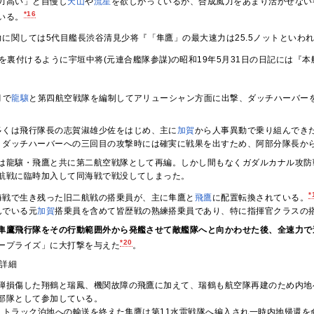
力高い」と自慢し
天山
や
流星
を欲しがっているが、合成風力をあまり活かせない
*16
いる。
に関しては5代目艦長渋谷清見少将『「隼鷹」の最大速力は25.5ノットといわれ
を裏付けるように宇垣中将(元連合艦隊参謀)の昭和19年5月31日の日記には『本
月で
龍驤
と第四航空戦隊を編制してアリューシャン方面に出撃、ダッチハーバーを
多くは飛行隊長の志賀淑雄少佐をはじめ、主に
加賀
から人事異動で乗り組んでき
、ダッチハーバーへの三回目の攻撃時には確実に戦果を出すため、阿部分隊長から
は龍驤・飛鷹と共に第二航空戦隊として再編。しかし間もなくガダルカナル攻防
航戦に臨時加入して同海戦で戦没してしまった。
*
海戦で生き残った旧二航戦の搭乗員が、主に隼鷹と
飛鷹
に配置転換されている。
んでいる元
加賀
搭乗員を含めて皆歴戦の熟練搭乗員であり、特に指揮官クラスの
隼鷹飛行隊をその行動範囲外から発艦させて敵艦隊へと向かわせた後、全速力で
*20
ープライズ」に大打撃を与えた
。
詳細
弾損傷した翔鶴と瑞鳳、機関故障の飛鷹に加えて、瑞鶴も航空隊再建のため内地
部隊として参加している。
8日、トラック泊地への輸送を終えた隼鷹は第11水雷戦隊へ編入され一時内地帰還を