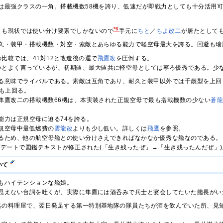
は最強クラスの一角。搭載機数58機を誇り、低速だが即戦力としても十分活用
*6
とも現状では使い分け要素でしかないので
手元に
ちと
／
ちよ改二
が居たとして
久・装甲・搭載機数・対空・索敵とあらゆる能力で軽空母最大を誇る。回避も瑞
比較では、41対12と改造後の運で
飛鷹改
を圧倒する。
いとよく言っているが、初期値、最大値共に軽空母としては寧ろ優秀である。少
る意味でライバルである。索敵は互角であり、耐久と装甲以外では千歳型を上回
vも上回る。
隼鷹改二の搭載機数66機は、本実装された正規空母で最も搭載機数の少ない
蒼
能力は正規空母に迫る74を誇る。
規空母中最低燃費の
雲龍改
よりも少し低い。詳しくは
飛鷹
を参照。
るため、他の航空母艦との使い分けさえできればなかなか優秀な艦なのである。
のアップデートで図鑑テキストが修正された(「生き残ったぜ」→「生き残ったんだぜ」)
いて
もハイテンションな艦娘。
思えない台詞を吐くが、実際に隼鷹には酒呑みで兵士と宴会してたいた艦長がい
月、呉の料理屋で、翌日発足する第一特別基地隊の隊員たちが酒を飲んでいた所、