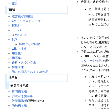
分類上、改造空母を
家具
と、普通は思う
TIPS
やっぱり客船改
運営鎮守府用語
結局計画倒れ
CV・イラストレーター
因みに上記の
BGM
サーバー
まめちしき
本人いわく「装甲が
雑学
しかし外部は後舷以
艦種ごとの特徴
いな」と不安がった
wiki内神社
予想以上に打たれ強
用語集1
25,000トン近
用語集2
マリアナ沖海戦
で爆
俗称・スラング集
因があったとはいえ
情報倉庫
このためか、軽空母
艦これ商品・おすすめ作品
これは当時の
掲示板
いう、徹底し
交流用掲示板
ミッドウェー
海戦後、軍の
質問掲示板
この時消防能
お絵かき掲示板
ただ、燃えは
雑談掲示板
(避難wikiへ)
マリアナ沖海
愚痴掲示板