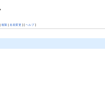
*
|
複製
|
名前変更
] [
ヘルプ
]