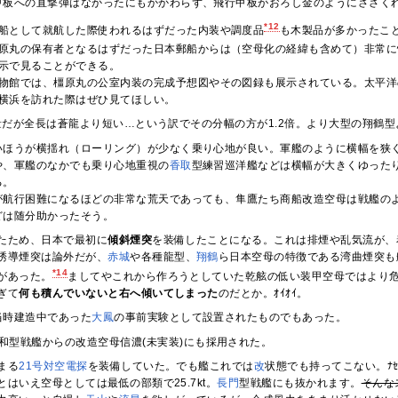
甲板への直撃弾はなかったにもかかわらず、飛行甲板がおろし金のようにささく
*12
船として就航した際使われるはずだった内装や調度品
も木製品が多かったこ
原丸の保有者となるはずだった日本郵船からは（空母化の経緯も含めて）非常に
示で見ることができる。
物館では、橿原丸の公室内装の完成予想図やその図録も展示されている。太平洋
横浜を訪れた際はぜひ見てほしい。
水量だが全長は蒼龍より短い…という訳でその分幅の方が1.2倍。より大型の翔鶴
いほうが横揺れ（ローリング）が少なく乗り心地が良い。軍艦のように横幅を狭
や、軍艦のなかでも乗り心地重視の
香取
型練習巡洋艦などは横幅が大きくゆった
る。
が航行困難になるほどの非常な荒天であっても、隼鷹たち商船改造空母は戦艦の
どは随分助かったそう。
たため、日本で最初に
傾斜煙突
を装備したことになる。これは排煙や乱気流が、
誘導煙突は論外だが、
赤城
や各種龍型、
翔鶴
ら日本空母の特徴である湾曲煙突も
*14
があった。
ましてやこれから作ろうとしていた乾舷の低い装甲空母ではより
ぎて
何も積んでいないと右へ傾いてしまった
のだとか。ｵｲｵｲ。
当時建造中であった
大鳳
の事前実験として設置されたものでもあった。
和型戦艦からの改造空母信濃(未実装)にも採用された。
まる
21号対空電探
を装備していた。でも艦これでは
改
状態でも持ってこない。ﾅｾ
はいえ空母としては最低の部類で25.7kt。
長門
型戦艦にも抜かれます。
そんな