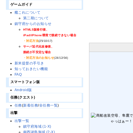
ゲームガイド
艦これについて
第二期について
鎮守府からのお知らせ
HTML5版移行後、
iPad/iPhone環境で接続できない場合
・対応方法
(25/10/17)
サーバ近代化改修後、
接続が不安定な場合
・対応方法のお知らせ
(24/12/04)
新米提督の手引き
知っておきたい機能
FAQ
スマートフォン版
Android版
任務(クエスト)
任務
(
新着任務
/
全任務一覧
)
出撃
出撃一覧
鎮守府海域 (1-X)
南西諸島海域 (2-X)