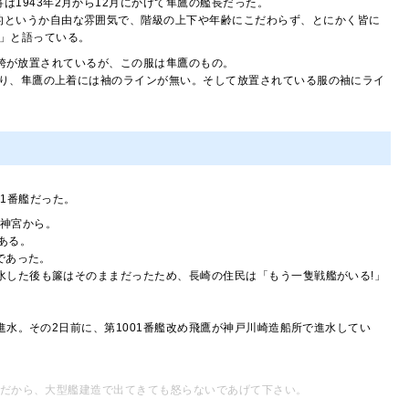
1943年2月から12月にかけて隼鷹の艦長だった。
的というか自由な雰囲気で、階級の上下や年齢にこだわらず、とにかく皆に
」と語っている。
と袴が放置されているが、この服は隼鷹のもの。
り、隼鷹の上着には袖のラインが無い。そして放置されている服の袖にライ
1番艦だった。
原神宮から。
ある。
であった。
進水した後も簾はそのままだったため、長崎の住民は「もう一隻戦艦がいる!」
に進水。その2日前に、第1001番艦改め飛鷹が神戸川崎造船所で進水してい
だから、大型艦建造で出てきても怒らないであげて下さい。