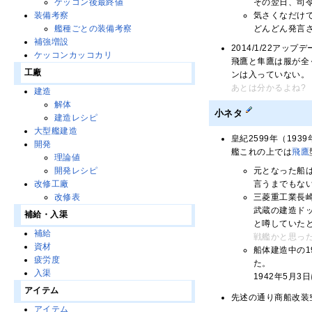
その翌日、司令
ケッコン後最終値
気さくなだけ
装備考察
どんどん発言
艦種ごとの装備考察
補強増設
2014/1/22
ケッコンカッコカリ
飛鷹と隼鷹は服が全
工廠
ンは入っていない。
あとは分かるよね?
建造
解体
小ネタ
建造レシピ
大型艦建造
皇紀2599年（19
開発
艦これの上では
飛鷹
理論値
元となった船
開発レシピ
言うまでもな
改修工廠
三菱重工業長崎
改修表
武蔵の建造ドッ
補給・入渠
と噂していた
補給
戦艦かと思った?
資材
船体建造中の1
疲労度
た。
入渠
1942年5月
アイテム
先述の通り商船改装空
アイテム