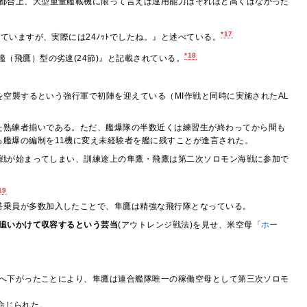
都合上、大型重量艦載機に限って言えば運用能力はそれほど高くはなかった
*17
ていますが、実際には24ﾉｯﾄでしたね。』と述べている。
*18
艦（飛鷹）型の劣速(24節)』と記載されている。
空襲するという強行軍で初陣を迎えている（MI作戦と同時に実施されたAL
た熟練者揃いである。ただ、艦爆隊の半数近くは練習生が終わってから間も
艦爆の編制を11機に変え未経験者を艦に残すことが進言された。
戦が始まってしまい、訓練途上の隼鷹・飛鷹は第二次ソロモン海戦に参加で
19
搭乗員が多数加入したことで、隼鷹は精強な飛行隊となっている。
追いかけて収容するという芸当
(アウトレンジ戦法)を見せ、米空母「
ホー
へ下がったことにより、隼鷹は連合艦隊唯一の稼働空母として第三次ソロモ
命じられた。