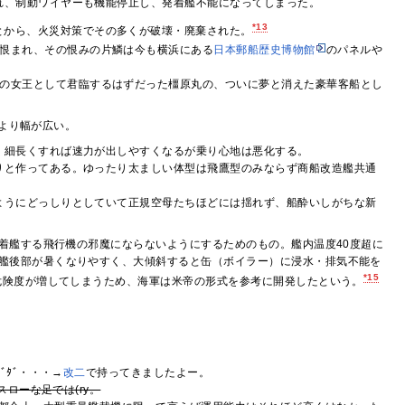
れ、制動ワイヤーも機能停止し、発着艦不能になってしまった。
*13
とから、火災対策でその多くが破壊・廃棄された。
恨まれ、その恨みの片鱗は今も横浜にある
日本郵船歴史博物館
のパネルや
の女王として君臨するはずだった橿原丸の、ついに夢と消えた豪華客船とし
型より幅が広い。
く細長くすれば速力が出しやすくなるが乗り心地は悪化する。
りと作ってある。ゆったり太ましい体型は飛鷹型のみならず商船改造艦共通
ようにどっしりとしていて正規空母たちほどには揺れず、船酔いしがちな新
着艦する飛行機の邪魔にならないようにするためのもの。艦内温度40度超に
艦後部が暑くなりやすく、大傾斜すると缶（ボイラー）に浸水・排気不能を
*15
危険度が増してしまうため、海軍は米帝の形式を参考に開発したという。
ﾞﾀﾞ・・・→
改二
で持ってきましたよー。
スローな足では(ry。