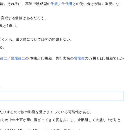
可能。それ故に、高速で晩成型の
千歳
／
千代田
との使い分けが特に重要にな
も育成する価値はあるだろう。
鳳と1違い。
なくとも、最大値については何の問題もない。
る。
龍改二
／
飛龍改二
の79機と13機差、先行実装の
雲龍改
の69機とは3機差でしか
。
たりするので彼の影響を受けまくっている可能性がある。
見知らぬ中年士官が座に混ざってきて宴を共にし、皆酩酊して大盛り上がりと