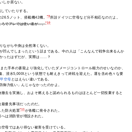
いしか居ない。
画していたりする。
*9
26.5ノット、搭載機42機。
所詮ドイツに空母など分不相応なのだよ。
*10
ころでアレでは使い道が…。
りながら中身は全然薄くない。
が凹んでしまったという話まである。中の人は「こんなんで戦争出来るんか
かったはずだが、実際は……？
はたまた手本の蒼龍より強化していたダメージコントロール能力のせいなのか、
、浸水5,000tという状態でも耐えきって終戦を迎えた。運を含め色々な要
装甲空母
とはえらい違いである。
防御力低い」んじゃなかったのかよ。
物撤去を実施し、およそ燃えると認められるものはほとんど一切投棄すると
は最優先事項だったのだ。
*11
した防火処置
が各艦に発令された。
所へは消防管が増設された。
の空母ではあり得ない被害を受けている。