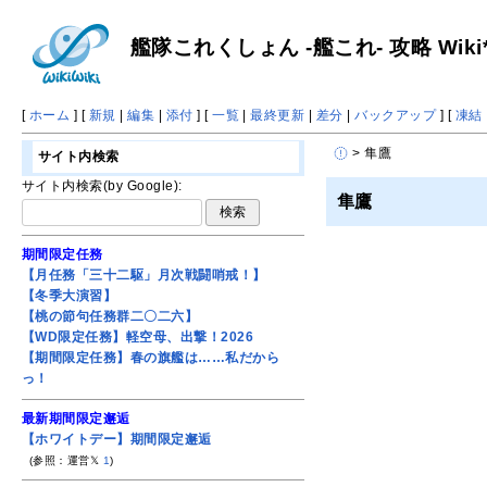
艦隊これくしょん -艦これ- 攻略 Wiki
[
ホーム
] [
新規
|
編集
|
添付
] [
一覧
|
最終更新
|
差分
|
バックアップ
] [
凍結
> 隼鷹
サイト内検索
サイト内検索(by Google):
隼鷹
期間限定任務
【月任務「三十二駆」月次戦闘哨戒！】
【冬季大演習】
【桃の節句任務群二〇二六】
【WD限定任務】軽空母、出撃！2026
【期間限定任務】春の旗艦は……私だから
っ！
最新期間限定邂逅
【ホワイトデー】期間限定邂逅
(参照：運営𝕏
1
)