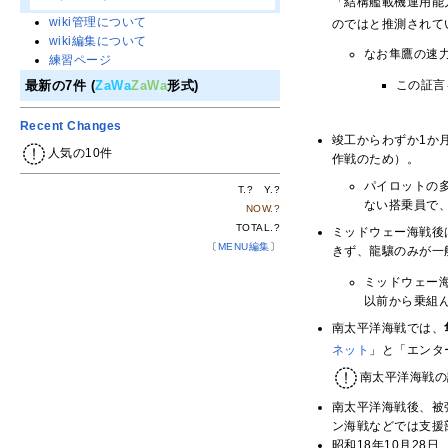
「結構艦載機運用能
wiki管理について
のではと推測されて
wiki編集について
なお隼鷹の速力
練習ページ
この証言
最新の7件 (
ZaWa
ZaWa
形式)
Recent Changes
竣工からわずか1か
人気の10件
作戦のため）。
パイロットの
T.
?
Y.
?
ない搭乗員で
NOW.
?
TOTAL.
?
ミッドウェー海戦後
〔
MENU編集
〕
きず、龍驤のみが一
ミッドウェー
以前から乗組
南太平洋海戦では、
ネット
」と「エンタ
南太平洋海戦の
南太平洋海戦後、被
ン海戦などでは支援
昭和18年10月2