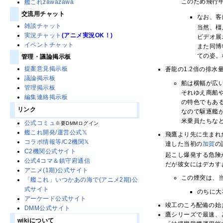
このため飛行
艦これzawazawa
交流用チャット
なお、客
雑談チャット
当然、橿
実況チャット
(アニメ実況OK！)
ビデオ展
イベントチャット
また同博
ての姿。
管理・議論掲示板
提案意見掲示板
蒼龍の1.2倍の排
議論掲示板
船は横幅が広
管理掲示板
それゆえ商船
編集連絡掲示板
の特色でもあ
リンク
なので駆逐艦
米乗員たちな
公式コミュ
※要DMMログイン
艦これ開発/運営公式𝕏
飛鷹より先に生まれ
コラボ情報等/C2機関𝕏
達した当初の
加賀
の
C2機関公式サイト
起こし爆発する危険
公式4コマ＆鎮守府通信
だが彼女にはデカす
アニメ(1期)公式サイト
この煙突は、
「艦これ」いつかあの海で(アニメ2期)公
式サイト
のちに大
アーケード公式サイト
竣工のころ配備の始
DMM公式サイト
鷹シリーズで最速、と
wikiについて