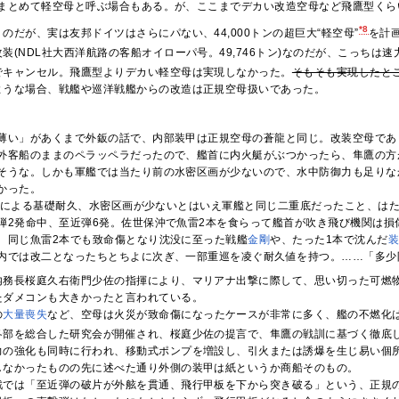
まとめて軽空母と呼ぶ場合もある。が、ここまでデカい改造空母など飛鷹型くら
*8
のだが、実は友邦ドイツはさらにパない、44,000トンの超巨大“軽空母”
を計
装(NDL社大西洋航路の客船オイローパ号。49,746トン)なのだが、こっちは速力
でキャンセル。飛鷹型よりデカい軽空母は実現しなかった。
そもそも実現したと
ような場合、戦艦や巡洋戦艦からの改造は正規空母扱いであった。
薄い」があくまで外鈑の話で、内部装甲は正規空母の蒼龍と同じ。改装空母であ
外客船のままのペラッペラだったので、艦首に内火艇がぶつかったら、隼鷹の方
そうな。しかも軍艦では当たり前の水密区画が少ないので、水中防御力も足りな
かった。
い巨体による基礎耐久、水密区画が少ないとはいえ軍艦と同じ二重底だったこと、
弾2発命中、至近弾6発。佐世保沖で魚雷2本を食らって艦首が吹き飛び機関は損傷
、同じ魚雷2本でも致命傷となり沈没に至った戦艦
金剛
や、たった1本で沈んだ
内では改二となったちとちよに次ぎ、一部重巡を凌ぐ耐久値を持つ。……「多少
内務長桜庭久右衛門少佐の指揮により、マリアナ出撃に際して、思い切った可燃
たダメコンも大きかったと言われている。
の
大
量
喪
失
など、空母は火災が致命傷になったケースが非常に多く、艦の不燃化
各部を総合した研究会が開催され、桜庭少佐の提言で、隼鷹の戦訓に基づく徹底
力の強化も同時に行われ、移動式ポンプを増設し、引火または誘爆を生じ易い個
しなかったものの先に述べた通り外側の装甲は紙というか商船そのもの。
戦では「至近弾の破片が外舷を貫通、飛行甲板を下から突き破る」という、正規