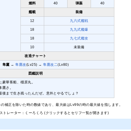
燃料
40
弾薬
40
艦載
装備
12
九六式艦戦
18
九九式艦爆
18
九七式艦攻
10
未装備
改造チャート
隼鷹
→
隼鷹改
(Lv25) →
隼鷹改二
(Lv80)
図鑑説明
た豪華客船、橿原丸。
隼鷹さ。
最後まで生き残ったんだぜ。意外とやるでしょ？
修の補正を除いた時の数値であり、最大値はLv99の時の最大値を指します。
ストレーター：くーろくろ (クリックするとセリフ一覧が開きます)