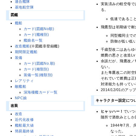
連合艦隊
実装済みの軽空母で
基地航空隊
る。
図鑑
低速であるこ
艦船
飛鷹型は初期値で耐
カード(図鑑No順)
カード(艦種別)
同型艦同士での
艦娘名一覧
防御が低い低
改造艦船
(※図鑑非登録艦)
千歳型改二はあらゆ
期間限定艦船
燃費の悪さと改造L
装備
余談だが、飛鷹改／
カード(図鑑No.順)
ない。
カード(種類別)
また隼鷹改二の対空
装備一覧(種類別)
それでいて燃費は正
レアリティ
対潜能力も持ってい
敵艦船
2014/12/01
深海棲艦カード一覧
NPC娘
キャラクター設定につ
改装
ヒャッハー！
でいつ
改造
随所で酒飲みとしか
近代化改修
1944年7
艦船最大値
なった。
簡易最終値