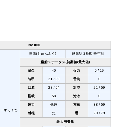
No.066
隼鷹(じゅんよう)
飛鷹型 2番艦 軽空母
艦船ステータス(初期値/最大値)
耐久
40
火力
0 / 19
装甲
21 / 39
雷装
0
回避
28 / 54
対空
21 / 59
搭載
58
対潜
0
速力
低速
索敵
38 / 59
射程
短
運
20 / 79
最大消費量