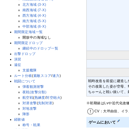
北方海域 (3-X)
南西海域 (7-X)
西方海域 (4-X)
南方海域 (5-X)
中部海域 (6-X)
期間限定海域一覧
開放中の海域なし
期間限定ドロップ
継続中のドロップ一覧
出撃ドロップ
演習
遠征
支援艦隊
ルート分岐
(
索敵スコア
/
速力
)
戦時改造を前提に建造し
戦闘について
その改装した姿が空母、
弾着観測射撃
ちゃーんと戦い抜いて、
夜戦(攻撃分類)
航空戦
(
熟練度
/
対空砲火
)
※初期値はLvや近代化改
対潜攻撃
(
先制対潜
)
対地攻撃
CV：大坪由佳、イラ
陣形
経験値
ゲームにおいて
称号・戦果