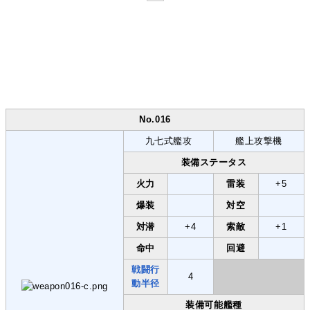
No.016
九七式艦攻
艦上攻撃機
装備ステータス
火力
雷装
+5
爆装
対空
対潜
+4
索敵
+1
命中
回避
戦闘行
4
動半径
装備可能艦種