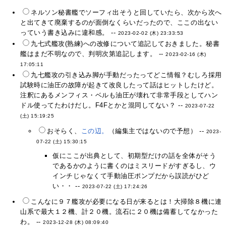
ネルソン秘書艦でソーフィ出そうと回していたら、次から次へ
と出てきて廃棄するのが面倒なくらいだったので、ここの出ない
っていう書き込みに違和感。 --
2023-02-02 (木) 23:33:53
九七式艦攻(熟練)への改修について追記しておきました。秘書
艦はまだ不明なので、判明次第追記します。 --
2023-02-16 (木)
17:05:11
九七艦攻の引き込み脚が手動だったってどこ情報？むしろ採用
試験時に油圧の故障が起きて改良したって話はヒットしたけど。
注釈にあるメンフィス・ベルも油圧が壊れて非常手段としてハン
ドル使ってたわけだし。F4Fとかと混同してない？ --
2023-07-22
(土) 15:19:25
おそらく、
この辺。
（編集主ではないので予想） --
2023-
07-22 (土) 15:30:15
仮にここが出典として、初期型だけの話を全体がそう
であるかのように書くのはミスリードがすぎるし、ウ
インチじゃなくて手動油圧ポンプだから誤読がひど
い・・ --
2023-07-22 (土) 17:24:26
こんなに９７艦攻が必要になる日が来るとは！大掃除８機に連
山系で最大１２機、計２０機。流石に２０機は備蓄してなかった
わ。 --
2023-12-28 (木) 08:09:40