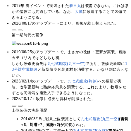
2017年 春イベントで実装された
春日丸
は装備できない。これはほ
かの艦攻にも共通している。なお、
大鷹
に改造することで装備で
きるようになる。
2018/08/17のアップデートにより、画像が差し替えられた。
第一期時代の画像
2019/06/25のアップデートで、まさかの改修・更新が実装。艦攻
カテゴリ内ではどちらも初。
しかし改修更新先は
九七式艦攻(九三一空)
であり、改修更新時に
1
3号対空電探改
と新型航空兵装資材を消費する。かなり割に合わな
いか。
2023/02/14のアップデートで、
九七式艦攻(熟練)
への更新が実
装。改修更新時に熟練搭乗員を消費する。これにより、牧場をせ
ずとも同装備を複数入手できるようになった。
2025/10/17：改修に必要な資材が削減された。
上位装備の実装履歴
2014/03/15に戦果上位褒賞として
九七式艦攻(九三一空)
(雷装
+6、対潜+7、索敵+2)
が実装された。
2014/06/06のアップデートで
九七式艦攻(友永隊)
(雷装+11、