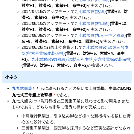
対空+1、対潜+5、索敵+4、命中+3)
が実装された。
2014/07/18のアップデートで
九七式艦攻(熟練)
(雷装+8、対
潜+5、索敵+2、命中+2)
が実装された。
2015/08/10のアップデートで
九七式艦攻(村田隊)
(雷装+12、
対空+1、対潜+5、索敵+4、命中+2)
が実装された。
2018/09/09のアップデートで
九七式艦攻(九三一空／熟練)
(雷
装+8、対潜+9、索敵+3、命中+2、回避+1)
が実装された。
2019/06/28に戦果上位褒賞として
九七式艦攻改 試製三号戊
型(空六号電探改装備機)
(雷装+7、対潜+6、索敵+4、命中
+1)
、
九七式艦攻改(熟練) 試製三号戊型(空六号電探改装備機)
(雷装+9、対潜+7、索敵+5、命中+2)
が実装された。
小ネタ
九九式艦爆
とともに語られることの多い艦上攻撃機、中島の
B5N2
*7
九七式三号艦上攻撃機
である。
九七式艦攻は中島飛行機と三菱重工業に競わせる形で開発させた
ものであり、どちらも非常に優秀な機体が完成した。
中島飛行機製は、引き込み脚など様々な新機構を搭載した野
心的な設計である。
三菱重工業製は、固定脚を採用するなど堅実な設計がなされ
ていた。