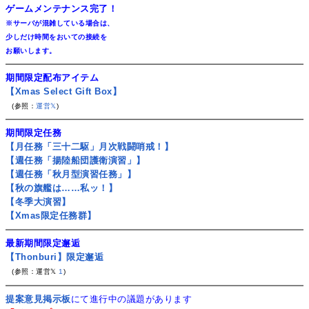
ゲームメンテナンス完了！
※サーバが混雑している場合は、
少しだけ時間をおいての接続を
お願いします。
期間限定配布アイテム
【Xmas Select Gift Box】
(参照：
運営𝕏
)
期間限定任務
【月任務「三十二駆」月次戦闘哨戒！】
【週任務「揚陸船団護衛演習」】
【週任務「秋月型演習任務」】
【秋の旗艦は……私ッ！】
【冬季大演習】
【Xmas限定任務群】
最新期間限定邂逅
【Thonburi】限定邂逅
(参照：運営𝕏
1
)
提案意見掲示板
にて進行中の議題があります