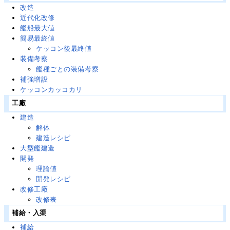
改造
近代化改修
艦船最大値
簡易最終値
ケッコン後最終値
装備考察
艦種ごとの装備考察
補強増設
ケッコンカッコカリ
工廠
建造
解体
建造レシピ
大型艦建造
開発
理論値
開発レシピ
改修工廠
改修表
補給・入渠
補給