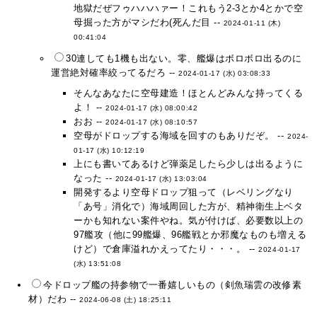
地獄だぜフゥハハハァー！これもう2-3とか4とかで空
母掘った方がマシだわ(死んだ目 --
2024-01-11 (木)
00:41:04
30連しても1機も出ない。零、艦爆はボロボロ出るのに
運営絶対確率絞ってるだろ --
2024-01-17 (水) 03:08:33
そんなあなたに空母建造！ほとんどみんな持ってくる
よ！ --
2024-01-17 (水) 08:00:42
おお --
2024-01-17 (水) 08:10:57
空母がドロップする海域を回すのもありだぞ。 --
2024-
01-17 (水) 10:12:19
上にも書いてあるけど弾薬足したら少しは出るように
なった --
2024-01-17 (水) 13:03:04
開発するより空母ドロップ狙って（レベリングなり
「あ号」消化で）海域周回した方が、精神衛生上ベタ
ーかも知れない案件やね。気が付けば、必要数以上の
97艦攻（他に99艦爆、96艦戦とか邪魔なものも増える
けど）で倉庫溢れかえってたり・・・。 --
2024-01-17
(水) 13:51:08
今ドロップ艦の持参物で一番嬉しいもの（剣魚瑞雲の改修素
材）だわ --
2024-06-08 (土) 18:25:11