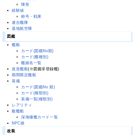
陣形
経験値
称号・戦果
連合艦隊
基地航空隊
図鑑
艦船
カード(図鑑No順)
カード(艦種別)
艦娘名一覧
改造艦船
(※図鑑非登録艦)
期間限定艦船
装備
カード(図鑑No.順)
カード(種類別)
装備一覧(種類別)
レアリティ
敵艦船
深海棲艦カード一覧
NPC娘
改装