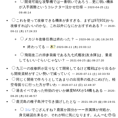
開発可能な攻撃機では一番弱いであろう…更に弱い機体
が入手困難というコレクター泣かせ仕様 --
2020-04-25 (土)
09:46:14
これを使って改修できる機体が多すぎる、まずは97(931)から
改修すればいいのかな、これ以外になにかおすすめある？ --
2020-
06-11 (木) 17:24:33
メカジキ改修任務は終わった？ --
2020-06-11 (木) 18:24:55
終わってる --
木
?
2020-06-11 (木) 20:03:12
飛龍改二の持参装備である九七式艦攻(友永隊)は、量産
してもいいぐらいじゃない？ --
2021-06-25 (金) 09:27:20
九三一の改修餌が足りなくて開発してるけど艦戦ばかり出るか
ら開発資材がすごい勢いで減っていく --
2020-07-11 (土) 10:33:53
同じく開発で作ろうとしてあまりの出現率の低さにめげた。軽
空母掘りに行った方が早いわ --
2020-07-12 (日) 12:48:37
過去イベであった特効のせいか練度MAXが14機もある --
2020-
08-20 (木) 02:46:57
鹿児島の種子島沖で引き揚げしたとな --
2021-06-25 (金) 09:19:01
コレ
でござんすね？鹿屋か国分かーー所属隊が何処か、
身元確認出来るか、それが特に気になります。んんーむ😯🤔