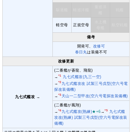
重巡洋
駆逐艦
軽巡洋艦
戦艦
艦
水上機
軽空母
正規空母
航空戦艦
母艦
備考
開発可、
改修可
春日丸
は装備不可
改修更新
(二番艦が蒼龍、飛龍)
*1
→
九七式艦攻(九三一空)
*2
→
九七式艦攻改 試製三号戊型(空六号電
探改装備機)
*3
→
天山一二型甲改(空六号電探改装備機)
九七式艦攻
→
(二番艦が鳳翔)
*4
*5
→
九七式艦攻(熟練)
★+6
→
九七式艦
攻改(熟練) 試製三号戊型(空六号電探改装
備機)