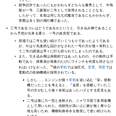
競争試作であったにもかかわらずどちらも優秀として、中島
製が一号、三菱製が二号として採用されることとなる。
したがって、名前は同じ九七式艦攻であるにもかかわらず、
実際は全く別の飛行機であった。
三号であるコレはどうであるかというと、引き込み脚であること
から予想が出来る通り、一号の改良型である。
現場では二号も使い続けていくつもりであったようである
が、やはり先進的な設計がなされた一号の方が後々有利とし
て二号の調達は早々に打ち切られてしまったのである。
また、引き込み脚は画期的ではあったものの、その動作は手
動であり、搭乗員が発着のたびにウインチを何度も回さなけ
*8
ればいけなかった。
後の
零戦
では油圧式、
雷電
、
彗星
では
電動式の収納機構が採用されている。
しかし……エンジンが後々
零戦
を追い込む『栄』発動
機だったことを考えると、『金星』を搭載していた二
号の方がむしろ後々余裕はあったハズとする意見もあ
る。
二号は後に六一型と改称され、ジャワ方面で多用途機
として用いられた。信頼性が高い上に癖が無く乗り心
地も良いため、機種転換命令を無視して使い続けられ