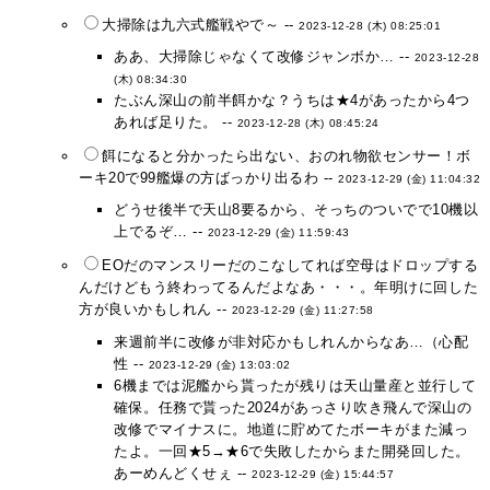
大掃除は九六式艦戦やで～ --
2023-12-28 (木) 08:25:01
ああ、大掃除じゃなくて改修ジャンボか… --
2023-12-28
(木) 08:34:30
たぶん深山の前半餌かな？うちは★4があったから4つ
あれば足りた。 --
2023-12-28 (木) 08:45:24
餌になると分かったら出ない、おのれ物欲センサー！ボ
ーキ20で99艦爆の方ばっかり出るわ --
2023-12-29 (金) 11:04:32
どうせ後半で天山8要るから、そっちのついでで10機以
上でるぞ… --
2023-12-29 (金) 11:59:43
EOだのマンスリーだのこなしてれば空母はドロップする
んだけどもう終わってるんだよなあ・・・。年明けに回した
方が良いかもしれん --
2023-12-29 (金) 11:27:58
来週前半に改修が非対応かもしれんからなあ…（心配
性 --
2023-12-29 (金) 13:03:02
6機までは泥艦から貰ったが残りは天山量産と並行して
確保。任務で貰った2024があっさり吹き飛んで深山の
改修でマイナスに。地道に貯めてたボーキがまた減っ
たよ。一回★5→★6で失敗したからまた開発回した。
あーめんどくせぇ --
2023-12-29 (金) 15:44:57