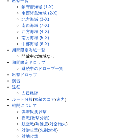
出撃一覧
鎮守府海域 (1-X)
南西諸島海域 (2-X)
北方海域 (3-X)
南西海域 (7-X)
西方海域 (4-X)
南方海域 (5-X)
中部海域 (6-X)
期間限定海域一覧
開放中の海域なし
期間限定ドロップ
継続中のドロップ一覧
出撃ドロップ
演習
遠征
支援艦隊
ルート分岐
(
索敵スコア
/
速力
)
戦闘について
弾着観測射撃
夜戦(攻撃分類)
航空戦
(
熟練度
/
対空砲火
)
対潜攻撃
(
先制対潜
)
対地攻撃