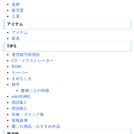
資材
疲労度
入渠
アイテム
アイテム
家具
TIPS
運営鎮守府用語
CV・イラストレーター
BGM
サーバー
まめちしき
雑学
艦種ごとの特徴
wiki内神社
用語集1
用語集2
俗称・スラング集
情報倉庫
艦これ商品・おすすめ作品