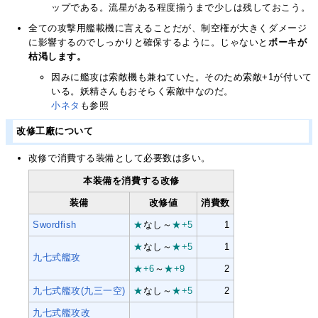
ップである。流星がある程度揃うまで少しは残しておこう。
全ての攻撃用艦載機に言えることだが、制空権が大きくダメージ
に影響するのでしっかりと確保するように。じゃないと
ボーキが
枯渇します。
因みに艦攻は索敵機も兼ねていた。そのため索敵+1が付いて
いる。妖精さんもおそらく索敵中なのだ。
小ネタ
も参照
改修工廠について
改修で消費する装備として必要数は多い。
本装備を消費する改修
装備
改修値
消費数
Swordfish
★
なし～
★+5
1
★
なし～
★+5
1
九七式艦攻
★+6
～
★+9
2
九七式艦攻
(九三一空)
★
なし～
★+5
2
九七式艦攻改