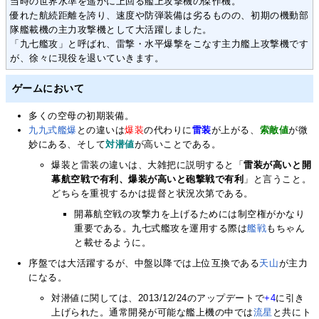
当時の世界水準を遥かに上回る艦上攻撃機の傑作機。
優れた航続距離を誇り、速度や防弾装備は劣るものの、初期の機動部
隊艦載機の主力攻撃機として大活躍しました。
「九七艦攻」と呼ばれ、雷撃・水平爆撃をこなす主力艦上攻撃機です
が、徐々に現役を退いていきます。
ゲームにおいて
多くの空母の初期装備。
九九式艦爆
との違いは
爆装
の代わりに
雷装
が上がる、
索敵値
が微
妙にある、そして
対潜値
が高いことである。
爆装と雷装の違いは、大雑把に説明すると「
雷装が高いと開
幕航空戦で有利、爆装が高いと砲撃戦で有利
」と言うこと。
どちらを重視するかは提督と状況次第である。
開幕航空戦の攻撃力を上げるためには制空権がかなり
重要である。九七式艦攻を運用する際は
艦戦
もちゃん
と載せるように。
序盤では大活躍するが、中盤以降では上位互換である
天山
が主力
になる。
対潜値に関しては、2013/12/24のアップデートで
+4
に引き
上げられた。通常開発が可能な艦上機の中では
流星
と共にト