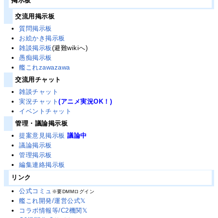
掲示板
交流用掲示板
質問掲示板
お絵かき掲示板
雑談掲示板
(避難wikiへ)
愚痴掲示板
艦これzawazawa
交流用チャット
雑談チャット
実況チャット
(アニメ実況OK！)
イベントチャット
管理・議論掲示板
提案意見掲示板
議論中
議論掲示板
管理掲示板
編集連絡掲示板
リンク
公式コミュ
※要DMMログイン
艦これ開発/運営公式𝕏
コラボ情報等/C2機関𝕏