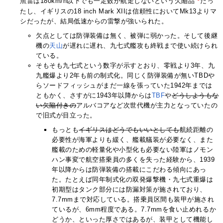
魚雷は180km/h以下でも一定数か航走しないという欠陥品
だっ
たし、イギリスの18 inch Mark XIIは信頼性においてMk13よりマ
シだったが、結局低速からの雷撃が強いられた。
欠点としては防弾装備は無く、被弾に弱かった。そして後継
機の
天山
が遅れに遅れ、九七式艦攻も終戦まで使い続けられ
ている。
そもそも九七式という数字が示すとおり、零戦より3年、九
九艦爆より2年も前の制式化。同じく防弾装備が無いTBDや
らソードフィッシュがまだ一線を張っていた1942年までは
ともかく、さすがに1943年以降からは
TBF
や
どうしようもな
い欠陥付きの
アルバコアなど次世代機が主力となっていたの
で旧式が目立った。
もっとも
イギリスはどうでもいいとしても
航続距離の
必要性が海軍よりも緩く、艦載艤装が必要なく、また
艦載のための軽量化や小型化も必要ない陸軍はノモン
ハン事変で航空搭乗員の多くを失った経験から、1939
年以降からは防弾装備の搭載にこだわる傾向にあっ
た。たとえば同年制式化の双発爆撃機・九七式重爆は
初期型はタンク部分には防漏対策が施されており、
7.7mmまで対応している。搭乗員区間も装甲が施され
ているが、6mm程度である。7.7mmを食い止めれるか
どうか、といった厚さではあるが、装甲として機能し