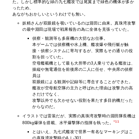
た。しかし標準的な緑の九七艦攻では尾翼まで緑色の機体が多か
ったため、
あながちおかしいというわけでも無い。
妖精さんが双眼鏡を覗いているのは淵田に由来。真珠湾攻撃
の最中淵田は現場で戦果報告の為に全体を見張っていた。
偵察・観測等も多座機の大切なお仕事。
本ゲームでは偵察機や水上機、艦攻爆や飛行艇が触
接・偵察システムに寄与するが、実際もその通りの役
割を担っていた。
空母艦載機として最も大所帯の3人乗りである艦攻は、
操縦や無電通信を前後席の二人に任せ、中央席の偵察
員は
双眼鏡による観測や記録等に専念することができた。
艦攻が空母航空隊の主力と呼ばれた理由は攻撃力の高
さだけでなく、
攻撃以外でも欠かせない役割を果たす多目的機だった
からなのだ。
イラストでは雷装だが、実際の真珠湾攻撃時の淵田隊長機は
*11
800kg爆弾を搭載、水平爆撃隊の指揮を執った。
とはいえ、九七式艦攻で世界一有名なマーキングはこ
の真珠湾攻撃時のAⅠ-301。