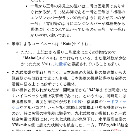
たほど。
一号から三号の外見上の違いは二号は固定脚でありす
ぐわかるが、引っ込み脚である一号と三号は「機種の
エンジンカバーがラッパの先のように前方が広いのが
一号」「零戦等のようにエンジンカバーが機種先から
胴体に行くにつれて広がっているのが三号」が一番わ
かりやすい違いである。
米軍によるコードネームは「
Kate
(ケイト)」。
ただし、上記にある通り二号艦攻は全くの別物なので
「
Mabel
(メイベル)」とつけられている。また絶対数が少な
かったため Val (
九九艦爆
)と誤認されていることも多い。
九九式艦爆や零戦と同じく、日本海軍の大戦初期の快進撃から大
戦後期から敗戦まで支えた名機。日本海軍の機動部隊や航空隊の
活躍を語る上では必ずでてくる機体。
弱い機体と見られがちだが、開戦当初から1942年までは間違いな
くハイスペックな艦上攻撃機であった。というのも、同時期には
爆弾搭載量、速度と操縦性が劣る
TBD
や、複葉機の
ソードフィッ
シュ
やアルバコアといった九七式艦上攻撃機より劣る機体だった
のだ。特に魚雷の性能差は顕著で、九七式艦攻が搭載した九一式
航空魚雷は実戦において九七式艦攻が急降下し、水平最高速度の
378km/hを優に超えた状態でも航走した。一方、TBDのMk13航空
*9