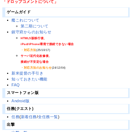
「ドロップコメントについて」
ゲームガイド
艦これについて
第二期について
鎮守府からのお知らせ
HTML5版移行後、
iPad/iPhone環境で接続できない場合
・対応方法
(25/10/17)
サーバ近代化改修後、
接続が不安定な場合
・対応方法のお知らせ
(24/12/04)
新米提督の手引き
知っておきたい機能
FAQ
スマートフォン版
Android版
任務(クエスト)
任務
(
新着任務
/
全任務一覧
)
出撃