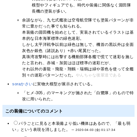
模型やフィギュアでも、時代や装備に関係なく淵田隊
長機の塗装が多い。
余談ながら、九七式艦攻は空母航空隊でも塗装パターンが非
常に豊かだった事でも知られる。
本装備の淵田機を始めとして、実装されているイラストは基
本的な日本海軍標準の緑色迷彩。
しかし太平洋戦争以前は緑色は無しで、機首の黒以外は全面
灰色か銀色（諸説あり）+赤い尾翼だった。
真珠湾攻撃時には出撃する機動部隊各艦で慌てて迷彩を施し
たと言われ、赤城・加賀はほぼ標準の迷彩だが、
それ以外の蒼龍・飛龍・翔鶴・瑞鶴は緑や茶色を使って全艦
別々の迷彩パターンだった。
やんちゃな後輩達である
soraかさい
に実物大模型が展示されている。
「ヒメ-305」のマーキングが施された「白鷺隊」のもので特
攻に用いられた。
この装備についてのコメント
パラごとに見ると本装備より低い機体はあるので、「最も弱
い」という表現を消しました。 --
2020-04-03 (金) 01:17:34