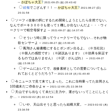
--
かぼちゃ大王
?
2021-06-25 (金) 20:43:42
続報
でござんす！！ --
かぼちゃ大王
?
2021-06-27 (日)
20:31:58
ソーフィ改修の餌にするため開発しようとしたら全然でない。
なんでボーキ３０００も使って１機しか出ないんだよ・・・ウィ
ークリーで軽空母探すよ --
2021-08-27 (金) 14:37:45
そういう時に限ってウィークリーでもでない…それが物
欲センサーよ --
2021-08-27 (金) 15:00:45
鳳翔さん秘書艦にするとポンポン出るよ。（※当社比）
（※個人の感想です）（※諸説あります）（※効果を保証す
るものではありません）（※訳：がんばれ） --
2021-08-27
(金) 15:08:18
ゲームにおいてで、改修素材としての需要についてもふ
れておくとどうだろう? --
2021-10-19 (火) 01:40:40
今ニュースで見て来てしまった。これに当時乗ってた吉岡さん
103歳未だご存命かよｗ --
2021-12-06 (月) 22:38:58
天山ですら出なくて未だに主力や、運がないってことにしとく
か… --
2023-02-02 (木) 22:12:54
いや、天山出そうと思ったら結構大変。 --
2023-02-02 (木)
23:34:59