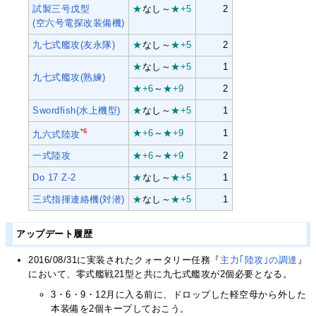
試製三号戊型
★
なし～
★+5
2
(空六号電探改装備機)
九七式艦攻
(友永隊)
★
なし～
★+5
2
★
なし～
★+5
1
九七式艦攻
(熟練)
★+6
～
★+9
2
Swordfish
(水上機型)
★
なし～
★+5
1
*6
★+6
～
★+9
1
九六式陸攻
一式陸攻
★+6
～
★+9
2
Do 17 Z-2
★
なし～
★+5
1
三式指揮
連絡機
(対潜)
★
なし～
★+5
1
アップデート履歴
2016/08/31に実装されたクォータリー任務『
主力｢陸攻｣の調達
』
において、零式艦戦21型と共に九七式艦攻が2個必要となる。
3・6・9・12月に入る前に、ドロップした軽空母から外した
本装備を2個キープしておこう。