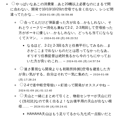
やっばいなあこの消費量…あと20機以上必要なのにまるで間
に合わない。開発で10/10/10/20の空母でも全く出ない。レシピ間
違ってたかな… --
2024-01-08 (月) 04:58:46
合ってんだけど弾薬盛った方が出る…かもしれない。そ
れとウィークリー消化も兼ねて2-2、2-3周回して空母拾った
方がボーキに優しい…かもしれない。どっちも当てにならな
くてスマン。 --
2024-01-08 (月) 06:23:52
なるほど、2-2と2-3回る方と任務平行してみるわ…ま
さかここまで出ないものだとは思ってなかったなあ。
ギリギリ任務提督は絶対焦るから今のうちにやってお
いた方が良いわこれ… --
2024-01-08 (月) 14:57:54
速さ重視なら開発よりも初期所持(軽)空母を建造した方
が良い気がする。自分はそれで一気に集めた --
2024-01-08
(月) 17:28:24
2-4で道中軽空母狙い＋釘拾って開発がオススメやね --
2024-01-09 (火) 01:12:40
天山と一緒にまとめて引くと、物欲センサーが天山に行
く(当社比)なので良く出るよ！なお後半用の天山が出ない模
様…… --
2024-01-09 (火) 08:24:41
HAHAHA天山はもう足りてるから九七式一点狙いだと