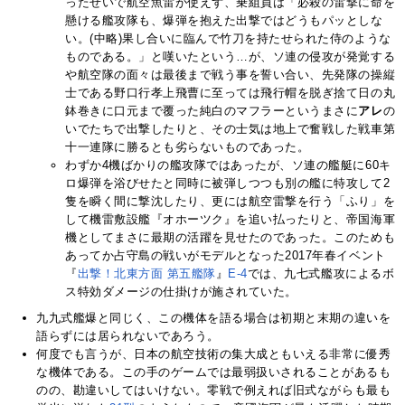
ったせいで航空魚雷が使えず、乗組員は「必殺の雷撃に命を
懸ける艦攻隊も、爆弾を抱えた出撃ではどうもパッとしな
い。(中略)果し合いに臨んで竹刀を持たせられた侍のような
ものである。」と嘆いたという…が、ソ連の侵攻が発覚する
や航空隊の面々は最後まで戦う事を誓い合い、先発隊の操縦
士である野口行孝上飛曹に至っては飛行帽を脱ぎ捨て日の丸
鉢巻きに口元まで覆った純白のマフラーというまさに
アレ
の
いでたちで出撃したりと、その士気は地上で奮戦した戦車第
十一連隊に勝るとも劣らないものであった。
わずか4機ばかりの艦攻隊ではあったが、ソ連の艦艇に60キ
ロ爆弾を浴びせたと同時に被弾しつつも別の艦に特攻して2
隻を瞬く間に撃沈したり、更には航空雷撃を行う「ふり」を
して機雷敷設艦『オホーツク』を追い払ったりと、帝国海軍
機としてまさに最期の活躍を見せたのであった。このためも
あってか占守島の戦いがモデルとなった2017年春イベント
『
出撃！北東方面 第五艦隊
』
E-4
では、九七式艦攻によるボ
ス特効ダメージの仕掛けが施されていた。
九九式艦爆と同じく、この機体を語る場合は初期と末期の違いを
語らずには居られないであろう。
何度でも言うが、日本の航空技術の集大成ともいえる非常に優秀
な機体である。この手のゲームでは最弱扱いされることがあるも
のの、勘違いしてはいけない。零戦で例えれば旧式ながらも最も