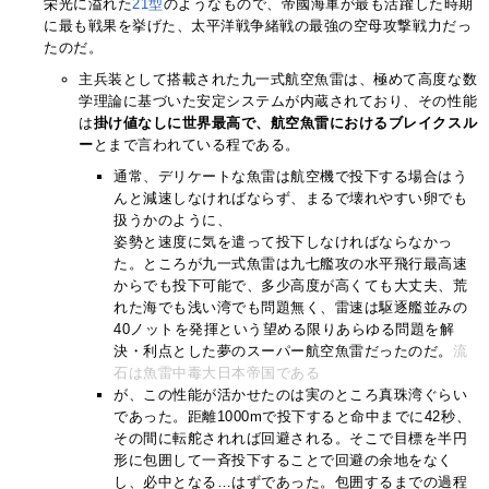
栄光に溢れた
21型
のようなもので、帝國海軍が最も活躍した時期
に最も戦果を挙げた、太平洋戦争緒戦の最強の空母攻撃戦力だっ
たのだ。
主兵装として搭載された九一式航空魚雷は、極めて高度な数
学理論に基づいた安定システムが内蔵されており、その性能
は
掛け値なしに世界最高で、航空魚雷におけるブレイクスル
ー
とまで言われている程である。
通常、デリケートな魚雷は航空機で投下する場合はう
んと減速しなければならず、まるで壊れやすい卵でも
扱うかのように、
姿勢と速度に気を遣って投下しなければならなかっ
た。ところが九一式魚雷は九七艦攻の水平飛行最高速
からでも投下可能で、多少高度が高くても大丈夫、荒
れた海でも浅い湾でも問題無く、雷速は駆逐艦並みの
40ノットを発揮という望める限りあらゆる問題を解
決・利点とした夢のスーパー航空魚雷だったのだ。
流
石は魚雷中毒大日本帝国である
が、この性能が活かせたのは実のところ真珠湾ぐらい
であった。距離1000mで投下すると命中までに42秒、
その間に転舵されれば回避される。そこで目標を半円
形に包囲して一斉投下することで回避の余地をなく
し、必中となる…はずであった。包囲するまでの過程