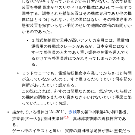
しな話だがそうなっていたんだから仕方がない。なので懸架
装置を整備員達がヤスリやドリルで機体にあわせて一個ずつ
調整する。調整された懸架装置はその機体専用であり他の機
体にはとりつけられない。他の国にはない、その機体専用の
懸架装置を探すいらない手間のせいで他国の数倍の時間がか
かるのであった。
１段式格納庫で天井が高いアメリカ空母には、重量物
運搬用の移動式クレーンがあるが、日本空母にはなく
すべて整備員の人力であり重い爆弾や魚雷を運んでく
るだけでも整備員達はつかれきってしまったのもあ
る。
ミッドウェーでも、雷爆装転換命令を発してからさほど時間
が立っていなかったので、すぐ戻せるだろうという司令部の
判断があったという説がある。
この説によれば、外すのは簡単なために、気がついたら殆ど
の機体の調整をまたやり直さなきゃいけないという事態に陥
っていた……というお話。
描かれている機体は"AI-301"、
赤城
隊の第1中隊第40小隊1番機。
*10
搭乗者(の一人)は淵田美津雄
、真珠湾攻撃隊の総指揮官であ
る。
ゲーム中のイラストと違い、実際の淵田機は尾翼が赤い塗装だっ