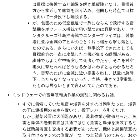
は目標に接近すると編隊を解き単縦陣となり、目標後
方から接近して艦首を回り込み、包囲した時点で目標
を向いて一斉投下し離脱する。
が、包囲のため低空低速で一列にならんで飛行する雷
撃機をボフォース機銃で狙い撃つのは容易であり、サ
ンタクルーズ諸島沖海戦でエンタープライズは、射撃
場に並ぶ金属のアヒルのごとく片っ端から撃ち落とし
たのである。さらにいえば、無事投下できたとしても
目標前方の一点に攻撃した全機が集まる瞬間がある。
訓練でもよく空中衝突して死者がでたが、そこを対空
砲火に撃たれればどうなるかはいわずともわかるだろ
う。雷撃のたびに全滅に近い損害を出し、技量は急降
下し当たらなくなっていった。当時、生きて3度雷撃し
たものは居ないとまで言われていたのである。
ミッドウェーでの雷爆装転換作業の混乱に関わるお話。
すでに装備していた魚雷や爆弾を外すのは簡単だった。爆弾
の下に運搬用の台車を置いて、投下レバーを引くだけ。
しかし懸架装置に大問題があり、装着作業が難儀だった。魚
雷と爆弾の懸架装置は共通ではなく魚雷と爆弾を換装するな
らば懸架装置も交換する必要があったが、機体と懸架装置の
取り付けるネジ穴の位置が一つ一つ全部違うのである。おか