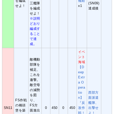
を編成
補給
三艦隊
(SN09)
せよ！
x1
を編成
達成後
せよ！
※説明
どおり
編成す
ること
で達
成。
イベ
ント
敵機動
海域
部隊を
【D
補足、
eep
これを
Extr
邀撃。
a O
敵空母
pera
の減勢
tio
西部方
を図
n】
面派遣
FS作戦
り、
『反
艦隊、
の橋頭
FS方
SN11
0
450
0
450
攻作
出撃せ
堡を築
面進出
戦！
よ！