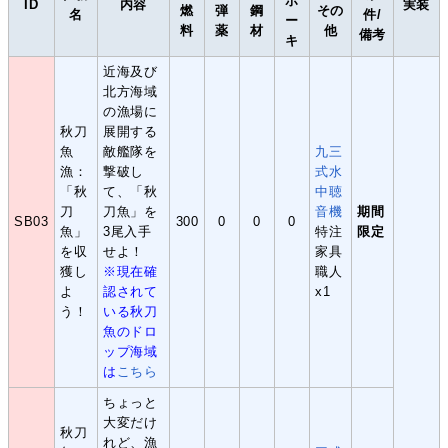
ボ
ID
内容
実装
燃
弾
鋼
その
名
件/
ー
料
薬
材
他
備考
キ
近海及び
北方海域
の漁場に
秋刀
展開する
魚
敵艦隊を
九三
漁：
撃破し
式水
「秋
て、「秋
中聴
刀
刀魚」を
音機
期間
SB03
300
0
0
0
魚」
3尾入手
特注
限定
を収
せよ！
家具
獲し
※現在確
職人
よ
認されて
x1
う！
いる秋刀
魚のドロ
ップ海域
は
こちら
ちょっと
大変だけ
秋刀
れど、漁