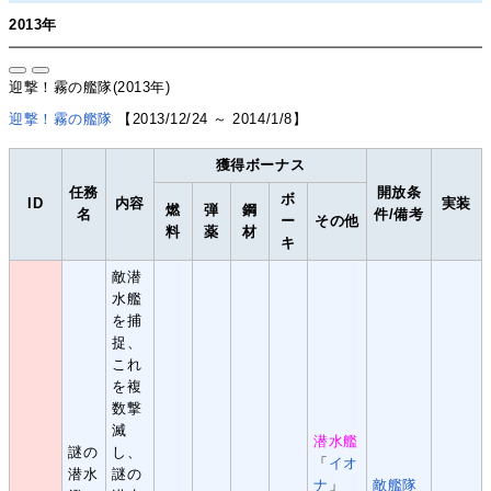
2013年
迎撃！霧の艦隊(2013年)
迎撃！霧の艦隊
【2013/12/24 ～ 2014/1/8】
獲得ボーナス
任務
開放条
ボ
ID
内容
実装
燃
弾
鋼
名
件/備考
ー
その他
料
薬
材
キ
敵潜
水艦
を捕
捉、
これ
を複
数撃
滅
潜水艦
謎の
し、
「
イオ
潜水
謎の
ナ
」
敵艦隊