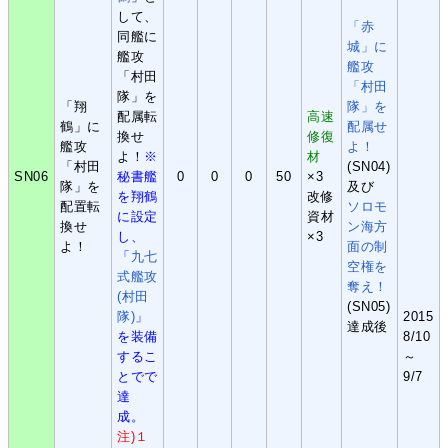
して、
「赤
同艦に
城」に
艦攻
艦攻
「村田
「村田
隊」を
「翔
隊」を
配属転
高速
鶴」に
配属せ
換せ
修復
艦攻
よ！
よ！
※
材
「村田
(SN04)
SN06
秘書艦
0
0
0
50
×3
隊」を
及び
を翔鶴
改修
配置転
ソロモ
に設定
資材
換せ
ン海方
し、
×3
よ！
面の制
「
九七
空権を
式艦攻
奪え！
(村田
(SN05)
隊)
」
2015
達成後
を装備
8/10
するこ
～
とでで
9/7
達
成。
注)１