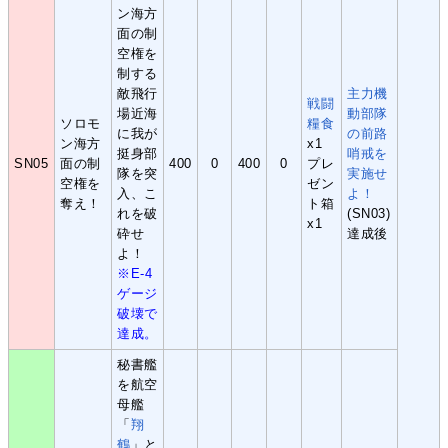
ン海方
面の制
空権を
制する
敵飛行
主力機
戦闘
場近海
動部隊
ソロモ
糧食
に我が
の前路
ン海方
x1
挺身部
哨戒を
SN05
面の制
400
0
400
0
プレ
隊を突
実施せ
空権を
ゼン
入、こ
よ！
奪え！
ト箱
れを破
(SN03)
x1
砕せ
達成後
よ！
※E-4
ゲージ
破壊で
達成。
秘書艦
を航空
母艦
「
翔
鶴
」と