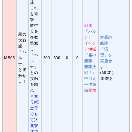
捉、
これ
を遊
撃！
敵空
戦艦
母を
「
ハル
霧の
多数
ナ
」
対霧の
大戦
撃滅
イベン
艦隊
艦
し、
ト海域
「演
「ハ
「ハ
『霧の
習」を
MB05
ル
300
300
0
0
ル
艦隊
実施せ
ナ」
ナ」
艦隊決
よ！
と接
との
戦！』
(MC01)
触せ
接触
中部太
達成後
よ！
を図
平洋海
れ！
域
開放
※空
母(軽
空母
でも
可)8
隻撃
沈で