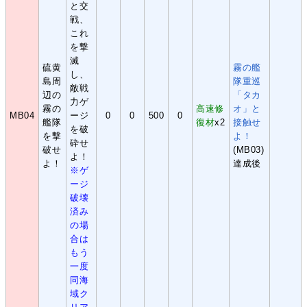
と交
戦、
これ
を撃
滅
硫黄
霧の艦
し、
島周
隊重巡
敵戦
辺の
「タカ
力ゲ
霧の
高速修
オ」と
MB04
ージ
0
0
500
0
艦隊
復材
x2
接触せ
を破
を撃
よ！
砕せ
破せ
(MB03)
よ！
よ！
達成後
※ゲ
ージ
破壊
済み
の場
合は
もう
一度
同海
域ク