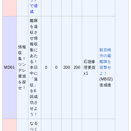
で達
成
艦隊
を遠
征さ
せ情
報収
情報
集に
観音崎
収
あた
沖の霧
集！
る！
応急修
艦隊を
ツン
MD01
本日
0
0
200
200
理要員
迎撃せ
デレ
中に
x1
よ！
重巡
「遠
(MB02)
を探
征」
達成後
せ！
を6
回成
功さ
せよ
う！
なる
べく