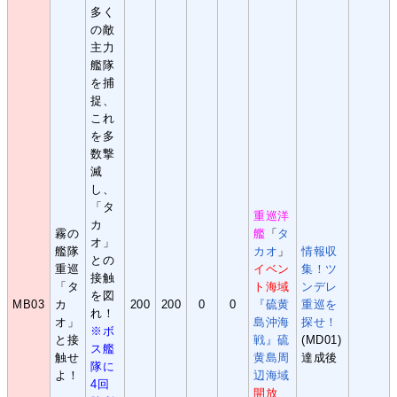
多く
の敵
主力
艦隊
を捕
捉、
これ
を多
数撃
滅
し、
「タ
重巡洋
カ
霧の
艦
「
タ
オ」
艦隊
カオ
」
情報収
との
重巡
イベン
集！ツ
接触
「タ
ト海域
ンデレ
を図
MB03
カ
200
200
0
0
『硫黄
重巡を
れ！
オ」
島沖海
探せ！
※ボ
と接
戦』硫
(MD01)
ス艦
触せ
黄島周
達成後
隊に
よ！
辺海域
4回
開放