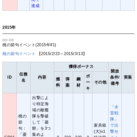
達成
2015年
桃の節句イベント(2015年#1)
桃の節句イベント
【2015/2/23～2015/3/13】
獲得ボーナス
開放
任務
ボ
ID
内容
条件/
実装
燃
弾
鋼
名
ー
その他
備考
料
薬
材
キ
出撃によ
り特定海
「水
域の敵艦
雷戦
桃の
隊を撃破
隊」
節
して「菱
家具箱
で出
句：
餅」を3つ
(大)x1
撃せ
「菱
集めよ