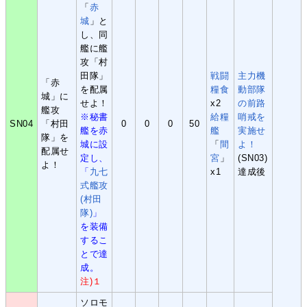
「
赤
城
」と
し、同
艦に艦
攻「村
田隊」
戦闘
主力機
「赤
を配属
糧食
動部隊
城」に
せよ！
x2
の前路
艦攻
※秘書
給糧
哨戒を
SN04
「村田
0
0
0
50
艦を赤
艦
実施せ
隊」を
城に設
「
間
よ！
配属せ
定し、
宮
」
(SN03)
よ！
「
九七
x1
達成後
式艦攻
(村田
隊)
」
を装備
するこ
とで達
成。
注)１
ソロモ