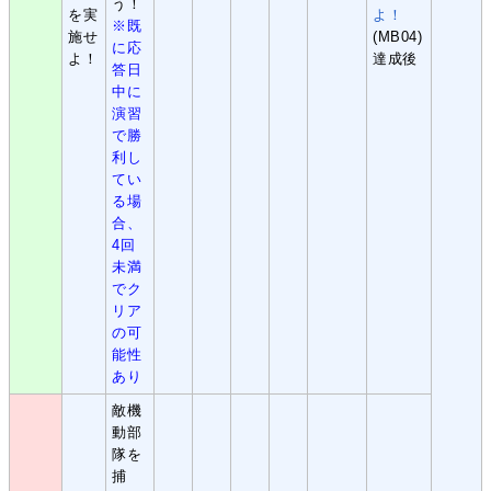
う！
を実
よ！
※既
施せ
(MB04)
に応
よ！
達成後
答日
中に
演習
で勝
利し
てい
る場
合、
4回
未満
でク
リア
の可
能性
あり
敵機
動部
隊を
捕