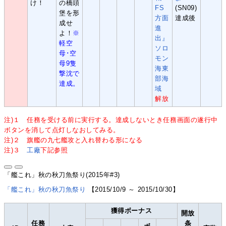
け！
の橋頭
FS
(SN09)
堡を形
方面
達成後
成せ
進
よ！
※
出』
軽空
ソロ
母･空
モン
母9隻
海東
撃沈で
部海
達成。
域
解放
注)１ 任務を受ける前に実行する。達成しないとき任務画面の遂行中
ボタンを消して点灯しなおしてみる。
注)２ 旗艦の九七艦攻と入れ替わる形になる
注)３
工廠
下記参照
「艦これ」秋の秋刀魚祭り(2015年#3)
「艦これ」秋の秋刀魚祭り
【2015/10/9 ～ 2015/10/30】
獲得ボーナス
開放
任務
条