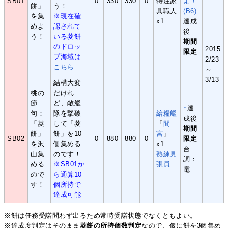
SB01
0
330
330
0
特注家
よ！
餅」
う！
具職人
(B6)
を集
※現在確
x1
達成
めよ
認されて
後
う！
いる菱餅
期間
のドロッ
2015
限定
プ海域は
2/23
こちら
～
3/13
結構大変
桃の
だけれ
節
ど、敵艦
↑
達
句：
隊を撃破
給糧艦
成後
「菱
して「菱
「
間
期間
餅」
餅」を10
宮
」
SB02
0
880
880
0
限定
を沢
個集める
x1
台
山集
のです！
熟練見
詞：
める
※SB01か
張員
電
ので
ら通算10
す！
個所持で
達成可能
※餅は任務受諾問わず出るため常時受諾状態でなくともよい。
※達成度判定はそのまま
菱餅の所持個数判定
なので、仮に餅を3個集め