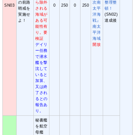
の前路
ら除外
次南
整理整
SN03
0
250
0
250
哨戒を
される
太平
頓！
実施せ
海域が
洋海
(SN02)
よ！
ある可
戦』
達成後
能性有
南太
り。要
平洋
検証
海域
デイリ
開放
ー任務
で潜水
艦を撃
沈して
いると
加算、
又は終
了され
るとの
報告あ
り。
秘書艦
を航空
母艦