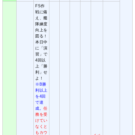
FS作
戦に備
え、艦
隊練度
向上を
図る！
本日中
に「演
習」で
4回以
上「勝
利」せ
よ！
※B勝
利以上
を4回
で達
成。
任
務を受
けてい
なくと
もカウ