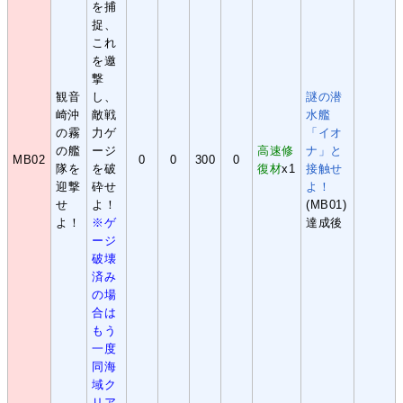
を捕
捉、
これ
を邀
撃
観音
し、
謎の潜
崎沖
敵戦
水艦
の霧
力ゲ
「イオ
の艦
ージ
高速修
ナ」と
MB02
0
0
300
0
隊を
を破
復材
x1
接触せ
迎撃
砕せ
よ！
せ
よ！
(MB01)
よ！
※ゲ
達成後
ージ
破壊
済み
の場
合は
もう
一度
同海
域ク
リア