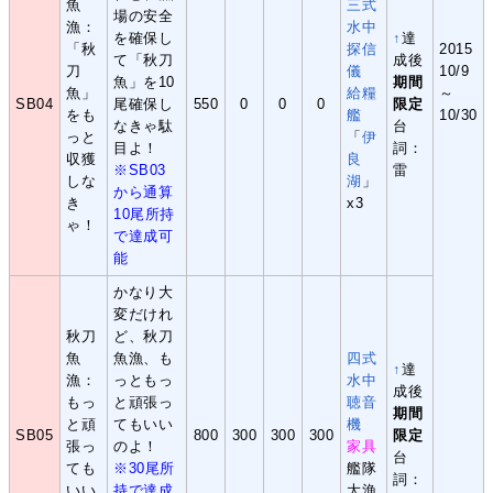
魚
三式
場の安全
漁：
水中
を確保し
↑
達
「秋
探信
2015
て「秋刀
成後
刀
儀
10/9
魚」を10
期間
魚」
給糧
～
SB04
尾確保し
550
0
0
0
限定
をも
艦
10/30
なきゃ駄
台
っと
「
伊
目よ！
詞：
収獲
良
※SB03
雷
しな
湖
」
から通算
き
x3
10尾所持
ゃ！
で達成可
能
かなり大
変だけれ
秋刀
ど、秋刀
魚
魚漁、も
四式
↑
達
漁：
っともっ
水中
成後
もっ
と頑張っ
聴音
期間
と頑
てもいい
機
SB05
800
300
300
300
限定
張っ
のよ！
家具
台
ても
※30尾所
艦隊
詞：
いい
持で達成
大漁