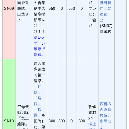
面派遣
の再集
x1
隊練度
SN09
艦隊、
結中の
550
0
550
0
プレ
向上に
出撃せ
敵増援
ゼン
努め
よ！
部隊を
ト箱
よ！
叩
x1
(SN07)
け！！
達成後
※E-5
ゲージ
破壊で
達成。
連合艦
隊編成
で第一
艦隊に
「
翔
鶴
」
「
瑞
鶴
」
西部方
空母機
改修
「
瑞
面派遣
動部隊
資材
鳳
」を
艦隊、
「第三
x4
SN10
配備し
300
300
0
300
出撃せ
艦隊」
洋上
た、第
よ！