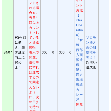
イベ
ントさ
ント
れる場
海域
合有。
【E
当日4
xtra
回以上
Ope
カウン
ratio
トされ
n】
FS作戦
ている
ソロモ
『奮
に備
と達成
ン海方
戦！
え、艦
80％
面の制
西部
SN07
隊練度
表示で
300
0
300
0
空権を
方面
向上に
開放。
奪え！
派遣
努め
遂行中
(SN05)
艦
よ！
にすれ
達成後
隊』
ば達成
西方
するの
海域
で間違
戦線
えない
カ
よう
レー
に。次
洋
の日ま
開放
で待つ