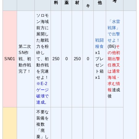
考
料
薬
材
他
キ
ソロモ
ン海域
「水雷
前方に
戦隊」
展開し
で出撃
た敵戦
戦闘
せよ！
第二次
力を粉
糧食
(B6)
そ
SN作
砕し
x1
の他初
SN01
戦、初
て、初
250
0
250
0
プレ
期出撃
動作戦
動作戦
ゼン
任務又
完了！
を完遂
ト箱
は通常
せよ！
x1
海域・
※E-2
求む情
ゲージ
報
達成
破壊で
後
達成。
不要な
装備を
複数
「廃
棄」し