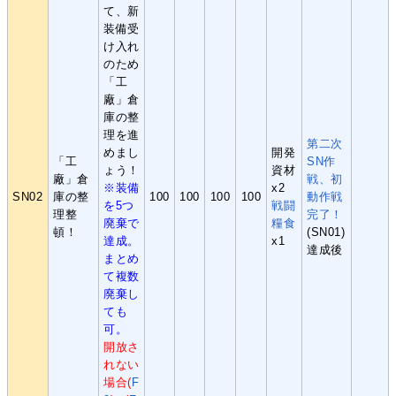
て、新
装備受
け入れ
のため
「工
廠」倉
庫の整
理を進
第二次
めまし
開発
「工
SN作
ょう！
資材
廠」倉
戦、初
※装備
x2
SN02
庫の整
100
100
100
100
動作戦
を5つ
戦闘
理整
完了！
廃棄で
糧食
頓！
(SN01)
達成。
x1
達成後
まとめ
て複数
廃棄し
ても
可。
開放さ
れない
場合(
F