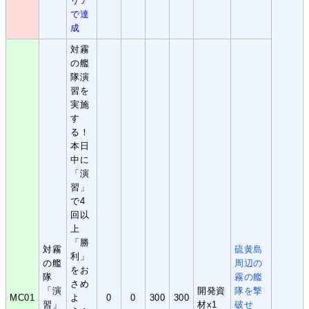
リア
で達
成
対霧
の艦
隊演
習を
実施
す
る！
本日
中に
「演
習」
で4
回以
上
「勝
対霧
硫黄島
利」
の艦
周辺の
をお
隊
霧の艦
さめ
「演
開発資
隊を撃
MC01
よ
0
0
300
300
習」
材x1
破せ