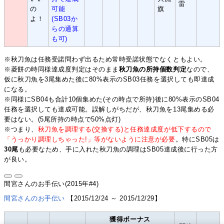
雷
の
可能
旗
よ！
(SB03か
らの通算
も可)
※秋刀魚は任務受諾問わず出るため常時受諾状態でなくともよい。
※菱餅の時同様達成度判定はそのまま
秋刀魚の所持個数判定
なので、
仮に秋刀魚を3尾集めた後に80%表示のSB03任務を選択しても即達成
になる。
※同様にSB04も合計10個集めた(その時点で所持)後に80%表示のSB04
任務を選択しても達成可能。誤解しがちだが、秋刀魚を13尾集める必
要はない。(5尾所持の時点で50%点灯)
※つまり、
秋刀魚を調理する(交換する)と任務達成度が低下するので
「うっかり調理しちゃった!」等がないように注意が必要
。特にSB05は
30尾
も必要なため、手に入れた秋刀魚の調理はSB05達成後に行った方
が良い。
間宮さんのお手伝い(2015年#4)
間宮さんのお手伝い
【2015/12/24 ～ 2015/12/29】
獲得ボーナス