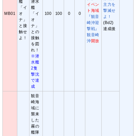
艦
潜水
イベン
主力を
「イ
艦
ト海域
撃滅せ
MB01
オ
「イ
100
100
0
0
『観音
よ！
ナ」
オ
崎沖迎
(Bd2)
と接
ナ」
撃戦』
達成後
触せ
との
観音崎
よ！
接触
沖
開放
を図
れ！
※潜
水艦
2隻
撃沈
で達
成
観音
崎海
域に
襲来
した
霧の
艦隊