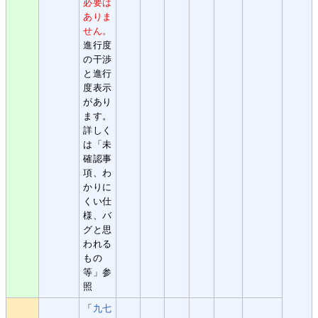
必要は
ありま
せん。
進行度
の干渉
と進行
度表示
があり
ます。
詳しく
は「未
確認事
項、わ
かりに
くい仕
様、バ
グと思
われる
もの
等」参
照
「
九七