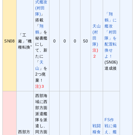
式艦攻
(村田
隊)
」
「翔
搭載
鶴」に
「
翔
天山
艦攻
鶴
」を
(村
「村田
「工
秘書艦
田
隊」を
SN08
廠」”機
0
0
0
50
にし
隊)
配置転
種転換”
て、新
注)
換せ
たに
２
よ！
「
天
(SN06)
山
」を
達成後
2つ廃
棄！
注)３
西部海
域に西
部方面
派遣艦
隊を派
FS作
遣し、
戦闘
戦に備
西部方
同方面
糧食
え、艦