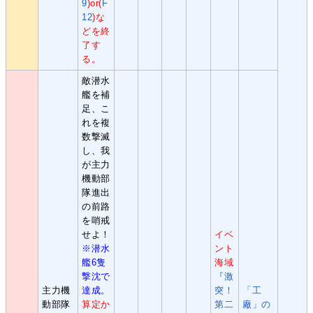
9
)or(
F
12
)な
どを終
了す
る。
敵潜水
艦を補
足、こ
れを複
数撃滅
し、我
が主力
機動部
隊進出
の前路
を哨戒
せよ！
イベ
※潜水
ント
艦6隻
海域
撃沈で
『激
主力機
達成。
突！
「工
動部隊
算定か
第二
廠」の