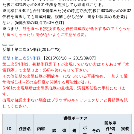
た後に80%表示のSB01任務を選択しても即達成になる。
※同様にSB02も合計10個集めた(その時点で所持)後に80%表示のSB02
任務を選択しても達成可能。誤解しがちだが、餅を13個集める必要は
ない。(5個所持の時点で50%点灯)
※つまり、
餅を食べる(交換する)と任務達成度が低下するので「うっか
り食べちゃった!」等がないように注意が必要
。
反撃！第二次SN作戦(2015年#2)
反撃！第二次SN作戦
【2015/08/10 ～ 2015/09/07】
第二次SN作戦、初動作戦完了！が出現していない方はとりあえず「水
雷戦隊」で出撃せよ！(B6)を終わらせて下さい。
その他初期の出撃任務が開放キーになっている可能性有。 加えて通
常海域(1-1～2)の進行度が関係する可能性があり。
SN01の出現場所は出撃系任務の最後尾、演習系任務の手前になりま
す。
出現が確認出来ない場合はブラウザのキャッシュクリアと再起動も試
してください。
獲得ボーナス
開放条
ボ
ID
任務名
内容
件/備
実装
燃
弾
鋼
その
ー