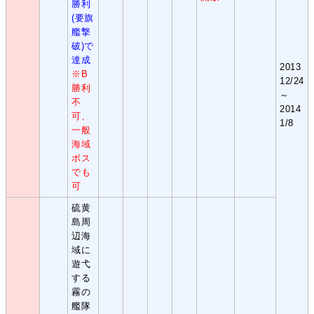
勝利
(要旗
艦撃
破)で
達成
2013
※B
12/24
勝利
～
不
2014
可、
1/8
一般
海域
ボス
でも
可
硫黄
島周
辺海
域に
遊弋
する
霧の
艦隊