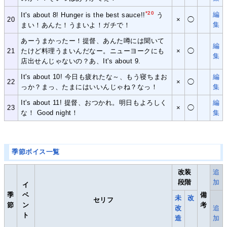
*20
編
It's about 8! Hunger is the best sauce!!
う
20
×
◯
集
まい！あんた！うまいよ！ガチで！
あーうまかったー！提督、あんた噂には聞いて
編
21
たけど料理うまいんだなー。ニューヨークにも
×
◯
集
店出せんじゃないの？あ、It's about 9.
It's about 10! 今日も疲れたな～、もう寝ちまお
編
22
×
◯
っか？まっ、たまにはいいんじゃね？なっ！
集
It's about 11! 提督、おつかれ。明日もよろしく
編
23
×
◯
な！ Good night！
集
季節ボイス一覧
改装
追
段階
加
イ
季
ベ
備
未
改
セリフ
節
ン
考
改
追
ト
造
加