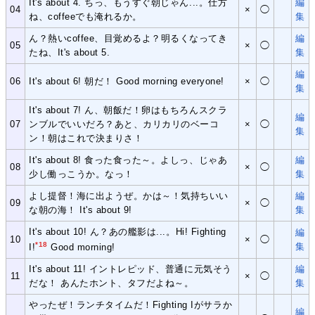
It's about 4. ちっ、もうすぐ朝じゃん...。仕方
編
04
×
◯
ね、coffeeでも淹れるか。
集
ん？熱いcoffee、目覚めるよ？明るくなってき
編
05
×
◯
たね、It's about 5.
集
編
06
It's about 6! 朝だ！ Good morning everyone!
×
◯
集
It's about 7! ん、朝飯だ！卵はもちろんスクラ
編
07
ンブルでいいだろ？あと、カリカリのベーコ
×
◯
集
ン！朝はこれで決まりさ！
It's about 8! 食った食った～。よしっ、じゃあ
編
08
×
◯
少し働っこうか。なっ！
集
よし提督！海に出ようぜ。かは～！気持ちいい
編
09
×
◯
な朝の海！ It's about 9!
集
It's about 10! ん？あの艦影は...。Hi! Fighting
編
10
×
◯
*18
集
I!
Good morning!
It's about 11! イントレピッド、普通に元気そう
編
11
×
◯
だな！ あんたホント、タフだよね～。
集
やったぜ！ランチタイムだ！Fighting Iがサラか
編