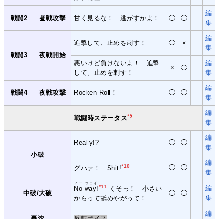
編
戦闘2
昼戦攻撃
甘く見るな！ 逃がすかよ！
◯
◯
集
編
追撃して、止めを刺す！
◯
×
集
戦闘3
夜戦開始
悪いけど負けないよ！ 追撃
編
×
◯
して、止めを刺す！
集
編
戦闘4
夜戦攻撃
Rocken Roll！
◯
◯
集
編
*9
戦闘時ステータス
集
編
Really!?
◯
◯
集
小破
編
*10
◯
◯
グハァ！ Shit!
集
ノー ウェイ
*11
編
No way!
くそっ！ 小さい
中破/大破
◯
◯
集
からって舐めやがって！
編
轟沈
反転ボイス