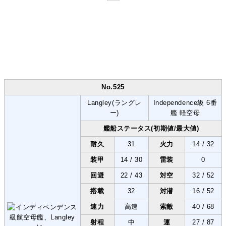
No.525
Langley
(ラングレ
Independence級
6番
ー)
艦
軽空母
艦船ステータス(初期値/最大値)
耐久
31
火力
14 / 32
装甲
14 / 30
雷装
0
回避
22 / 43
対空
32 / 52
搭載
32
対潜
16 / 52
速力
高速
索敵
40 / 68
射程
中
運
27 / 87