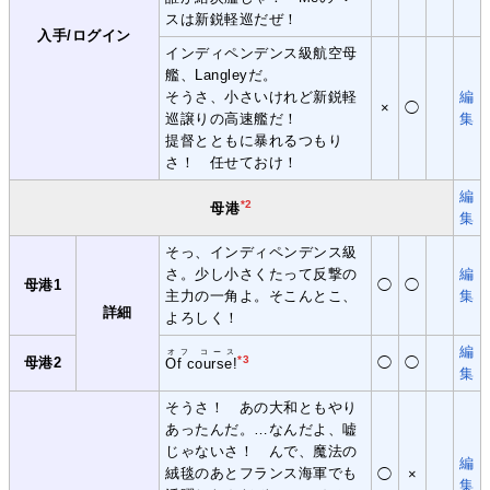
スは新鋭軽巡だぜ！
入手/ログイン
インディペンデンス級航空母
艦、Langleyだ。
そうさ、小さいけれど新鋭軽
編
×
◯
巡譲りの高速艦だ！
集
提督とともに暴れるつもり
さ！ 任せておけ！
編
*2
母港
集
そっ、インディペンデンス級
さ。少し小さくたって反撃の
編
母港1
◯
◯
主力の一角よ。そこんとこ、
集
詳細
よろしく！
編
オフ コース
*3
母港2
◯
◯
Of course!
集
そうさ！ あの大和ともやり
あったんだ。…なんだよ、嘘
じゃないさ！ んで、魔法の
編
絨毯のあとフランス海軍でも
◯
×
集