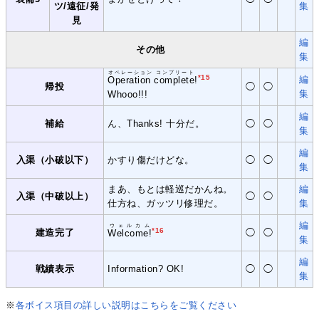
ツ/遠征/発
集
見
編
その他
集
オペレーション コンプリート
*15
編
Operation complete
!
帰投
◯
◯
集
Whooo!!!
編
補給
ん、Thanks! 十分だ。
◯
◯
集
編
入渠（小破以下）
かすり傷だけどな。
◯
◯
集
まあ、もとは軽巡だかんね。
編
入渠（中破以上）
◯
◯
仕方ね、ガッツリ修理だ。
集
編
ウェルカム
*16
建造完了
◯
◯
Welcome!
集
編
戦績表示
Information? OK!
◯
◯
集
※
各ボイス項目の詳しい説明はこちらをご覧ください