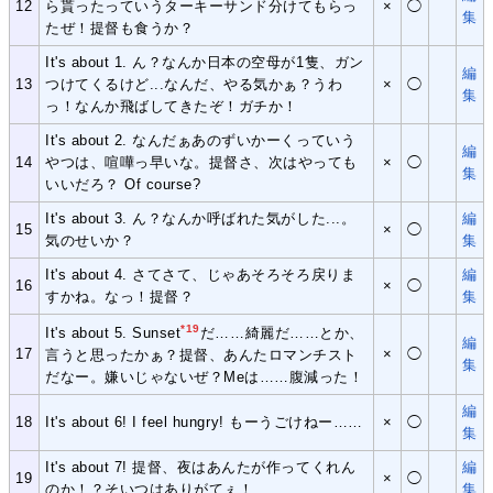
12
ら貰ったっていうターキーサンド分けてもらっ
×
◯
集
たぜ！提督も食うか？
It's about 1. ん？なんか日本の空母が1隻、ガン
編
13
つけてくるけど...なんだ、やる気かぁ？うわ
×
◯
集
っ！なんか飛ばしてきたぞ！ガチか！
It's about 2. なんだぁあのずいかーくっていう
編
14
やつは、喧嘩っ早いな。提督さ、次はやっても
×
◯
集
いいだろ？ Of course?
It's about 3. ん？なんか呼ばれた気がした...。
編
15
×
◯
気のせいか？
集
It's about 4. さてさて、じゃあそろそろ戻りま
編
16
×
◯
すかね。なっ！提督？
集
*19
It's about 5. Sunset
だ……綺麗だ……とか、
編
17
×
◯
言うと思ったかぁ？提督、あんたロマンチスト
集
だなー。嫌いじゃないぜ？Meは……腹減った！
編
18
It's about 6! I feel hungry! もーうごけねー……
×
◯
集
It's about 7! 提督、夜はあんたが作ってくれん
編
19
×
◯
のか！？そいつはありがてぇ！
集