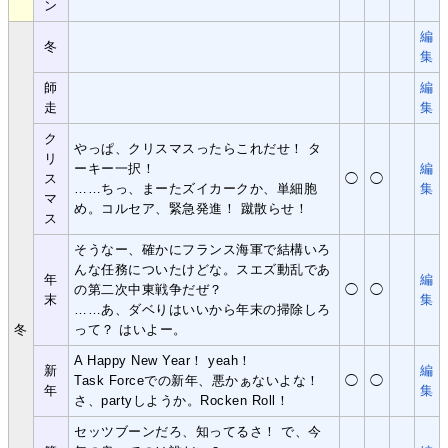
ン
編
冬
集
師
編
走
集
ク
やっぱ、クリスマスったらこれだせ！ タ
リ
ーキー一択！
編
ス
◯
◯
……ちっ、まーたズイカークか、単細胞
集
マ
め。コルセア、緊急発進！ 蹴散らせ！
ス
そうなー、確かにフランス海軍で結構いろ
んな任務についたけどな。スエズ動乱であ
年
編
の第二次中東戦争だぜ？
◯
◯
末
集
……あ、ダベりはいいから年末の掃除しろ
冬
って？ はいよー。
A Happy New Year！ yeah！
新
編
Task Forceでの新年、悪かぁないよな！
◯
◯
年
集
さ、partyしようか。Rocken Roll！
セッツブーンだろ、知ってるさ！ で、今