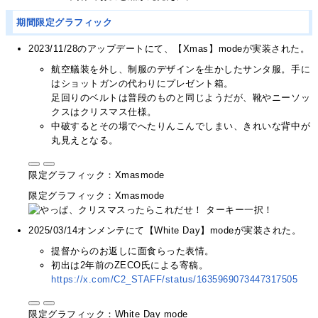
期間限定グラフィック
2023/11/28のアップデートにて、【Xmas】modeが実装された。
航空艤装を外し、制服のデザインを生かしたサンタ服。手に
はショットガンの代わりにプレゼント箱。
足回りのベルトは普段のものと同じようだが、靴やニーソッ
クスはクリスマス仕様。
中破するとその場でへたりんこんでしまい、きれいな背中が
丸見えとなる。
限定グラフィック：Xmasmode
限定グラフィック：Xmasmode
2025/03/14オンメンテにて【White Day】modeが実装された。
提督からのお返しに面食らった表情。
初出は2年前のZECO氏による寄稿。
https://x.com/C2_STAFF/status/1635969073447317505
限定グラフィック：White Day mode