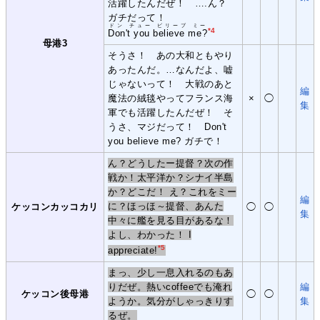
活躍したんだぜ！ ….ん？
ガチだって！
ドン チュー ビリーブ ミー
*4
Don't you believe me?
母港3
そうさ！ あの大和ともやり
あったんだ。…なんだよ、嘘
じゃないって！ 大戦のあと
編
魔法の絨毯やってフランス海
×
◯
集
軍でも活躍したんだぜ！ そ
うさ、マジだって！ Don't
you believe me? ガチで！
ん？どうしたー提督？次の作
戦か！太平洋か？シナイ半島
か？どこだ！ え？これをミー
編
に？ほっほ～提督、あんた
ケッコンカッコカリ
◯
◯
集
中々に艦を見る目があるな！
よし、わかった！ I
*5
appreciate!
まっ、少し一息入れるのもあ
りだぜ。熱いcoffeeでも淹れ
編
ケッコン後母港
◯
◯
ようか。気分がしゃっきりす
集
るぜ。