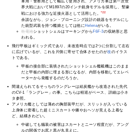
軍用・警察用として幅広く使用され、アメリカ軍は第一次世
界大戦においてM1897の20インチ銃身モデルを採用し、塹壕
*22
戦における強力な近接火器として活用した。
余談ながら、ジョン・ブローニング設計の銃器をモデルにし
た銃型武装を持つ艦娘としては他に
Helena
がいる。
乾電池
ショットシェルはマーキングから
F6F-3
の収納形と思
われる。
飛行甲板はギミック式であり、未改造時点では2つに分割して左右
に広げているが、これを片側に寄せて合体させたのが
改
のイラス
トである。
甲板の接合部に装填されたショットシェル艦載機はこのまま
だと甲板の内部に埋まる形になるが、内部を移動してエレベ
ーターから発艦するのだろうか。
間違えられてるそっちのラングレーは給炭艦から改造された先代
のCV-1「ラングレー」の事。こちらは軽巡がベース、詳細は小ネ
タ参照。
アメリカ艦としては薄めの胸部装甲だが、スリットが入っている
上身体に密着した超ミニスカートや腋やおヘソが見える上着な
ど、結構きわどい。
中破しても艤装の被害はスカートとニーソ程度だが、アング
ルの関係でお尻と黒が丸見えに。