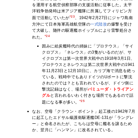
を運用する航空偵察部隊の支援活動に従事した。太平
洋戦争勃発時は米アジア艦隊に所属してフィリピン方
*23
面で活動していたが
、1942年2月27日にジャワ島南
方沖にて日本海軍高雄航空隊の
一式陸攻
の爆撃を受け
て大破し、随伴の駆逐艦ホイップルにより雷撃処分さ
*24
れた。
因みに給炭艦時代の姉妹に「プロテウス」「サイ
クロプス」「ネレウス」の3隻がいるのだが、サ
イクロプスは第一次世界大戦中の1918年3月1日、
プロテウスとネレウスは第二次世界大戦中の1941
年11月23日と12月10日に、カリブ海で消息を絶っ
ている。戦時中でもありドイツのUボートに撃沈
されたのでは？とも言われているが、ドイツ側に
撃沈記録はなく、場所が
バミューダ・トライアン
グル
と言われるいわく付きな場所でもあるので話
*25
題になる事が多い。
なお、空母「クラウン・ポイント」起工後の1942年7月
に起工したエドサル級護衛駆逐艦DE-131が「ラングレ
ー」と命名されたが、こちらは空母に艦名を譲るため
か、翌月に「ハンマン」に改名されている。