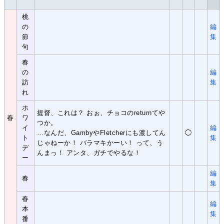
桃
の
編
節
集
句
春
の
編
訪
集
れ
ホ
提督、これは？ おぉ、チョコのreturnてや
春
ワ
つか。
イ
編
…なんだ、GambyやFletcherにも渡してん
◯
ト
集
じゃねーか！ バラマキかーい！ って、う
デ
んまっ！ アンタ、ガチでやるな！
ー
編
春
集
春
編
本
集
番