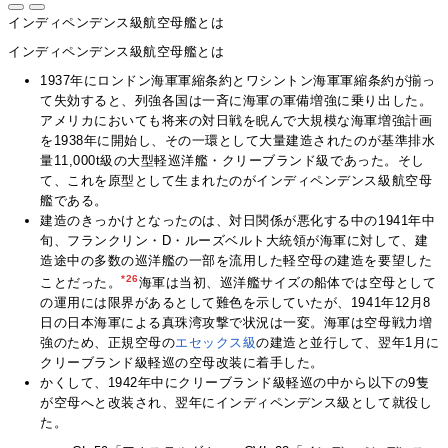
インディペンデンス級航空母艦とは
インディペンデンス級航空母艦とは
1937年にロンドン海軍軍縮条約とワシントン海軍軍縮条約が揃っ
て失効すると、列強各国は一斉に海軍の軍備増強に乗り出した。
アメリカにおいても将来の対日戦を睨んで大規模な海軍増強計画
を1938年に開始し、その一環として大量建造されたのが基準排水
量11,000t級の大型軽巡洋艦・クリーブランド級であった。そし
て、これを原型として生まれたのがインディペンデンス級航空母
艦である。
建造のきっかけとなったのは、対日関係が悪化する中の1941年中
旬、フランクリン・D・ルーズベルト大統領が海軍に対して、建
造途中の多数の巡洋艦の一部を流用した軽空母の建造を要望した
*26
ことだった。
海軍は当初、巡洋艦サイズの船体では空母として
の運用には限界があるとして難色を示していたが、1941年12月8
日の日本海軍による真珠湾攻撃で状況は一変。海軍は空母戦力増
強のため、正規空母の
エセックス級
の建造と並行して、翌年1月に
クリーブランド級軽巡の空母改装に着手した。
かくして、1942年中にクリーブランド級軽巡の中から以下の9隻
が空母へと改装され、翌年にインディペンデンス級として就役し
た。