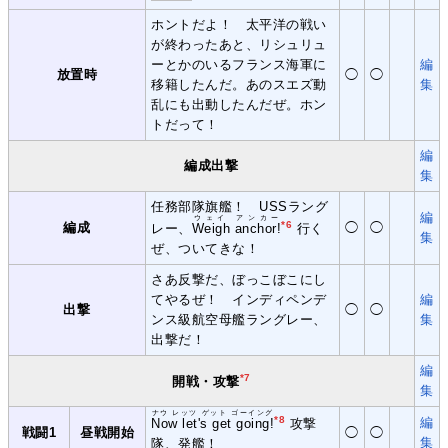
ホントだよ！ 太平洋の戦い
が終わったあと、リシュリュ
ーとかのいるフランス海軍に
編
放置時
◯
◯
移籍したんだ。あのスエズ動
集
乱にも出動したんだぜ。ホン
トだって！
編
編成出撃
集
任務部隊旗艦！ USSラング
編
ウェイ アンカー
*6
編成
◯
◯
レー、
Weigh anchor!
行く
集
ぜ、ついてきな！
さあ反撃だ、ぼっこぼこにし
てやるぜ！ インディペンデ
編
出撃
◯
◯
ンス級航空母艦ラングレー、
集
出撃だ！
編
*7
開戦・攻撃
集
ナウ レッツ ゲット ゴーイング
*8
編
Now let's get going!
攻撃
戦闘1
昼戦開始
◯
◯
集
隊、発艦！