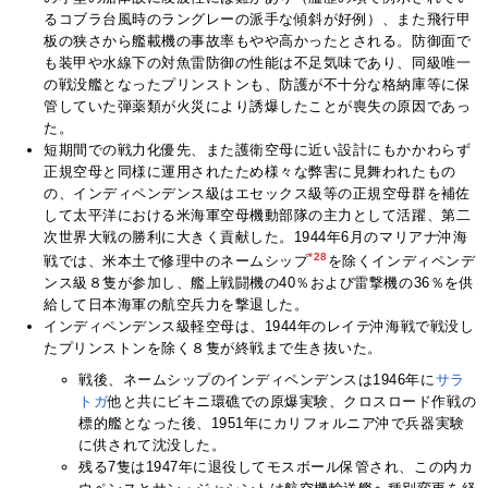
るコブラ台風時のラングレーの派手な傾斜が好例）、また飛行甲
板の狭さから艦載機の事故率もやや高かったとされる。防御面で
も装甲や水線下の対魚雷防御の性能は不足気味であり、同級唯一
の戦没艦となったプリンストンも、防護が不十分な格納庫等に保
管していた弾薬類が火災により誘爆したことが喪失の原因であっ
た。
短期間での戦力化優先、また護衛空母に近い設計にもかかわらず
正規空母と同様に運用されたため様々な弊害に見舞われたもの
の、インディペンデンス級はエセックス級等の正規空母群を補佐
して太平洋における米海軍空母機動部隊の主力として活躍、第二
次世界大戦の勝利に大きく貢献した。1944年6月のマリアナ沖海
*28
戦では、米本土で修理中のネームシップ
を除くインディペンデ
ンス級８隻が参加し、艦上戦闘機の40％および雷撃機の36％を供
給して日本海軍の航空兵力を撃退した。
インディペンデンス級軽空母は、1944年のレイテ沖海戦で戦没し
たプリンストンを除く８隻が終戦まで生き抜いた。
戦後、ネームシップのインディペンデンスは1946年に
サラ
トガ
他と共にビキニ環礁での原爆実験、クロスロード作戦の
標的艦となった後、1951年にカリフォルニア沖で兵器実験
に供されて沈没した。
残る7隻は1947年に退役してモスボール保管され、この内カ