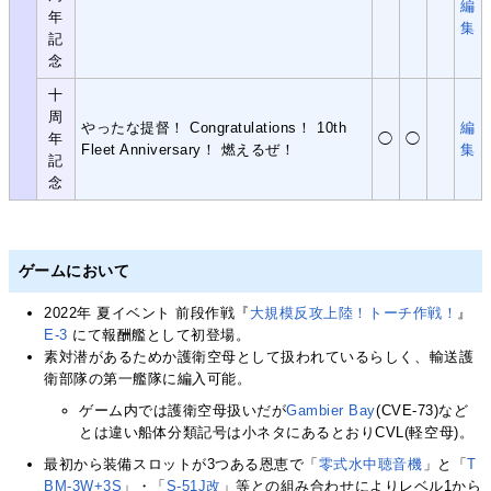
編
年
集
記
念
十
周
やったな提督！ Congratulations！ 10th
編
年
◯
◯
Fleet Anniversary！ 燃えるぜ！
集
記
念
ゲームにおいて
2022年 夏イベント 前段作戦『
大規模反攻上陸！トーチ作戦！
』
E-3
にて報酬艦として初登場。
素対潜があるためか護衛空母として扱われているらしく、輸送護
衛部隊の第一艦隊に編入可能。
ゲーム内では護衛空母扱いだが
Gambier Bay
(CVE-73)など
とは違い船体分類記号は小ネタにあるとおりCVL(軽空母)。
最初から装備スロットが3つある恩恵で「
零式水中聴音機
」と「
T
BM-3W+3S
」・「
S-51J改
」等との組み合わせによりレベル1から