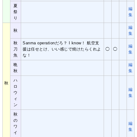
夏
編
祭
集
り
編
秋
集
秋
Sanma operationだろ？ I know！ 航空支
編
刀
援は任せとけ、いい感じで焼けたらくれよ
◯
◯
集
魚
な！
晩
編
秋
集
ハ
秋
ロ
編
ウ
集
ィ
ン
秋
の
編
ワ
集
イ