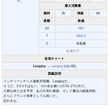
最大消費量
燃料
35
弾薬
40
搭載
装備
23
TBF
7
SBD-5
2
未装備
装備不可
改造チャート
Langley
→
Langley改
(Lv50)
図鑑説明
インディペンデンス級航空母艦、Langleyだ。
そうだ、CV-1ではない、その名を継いだCVL-27の方だ。
小柄な体だが太平洋、あの大和の最後、そして魔法の絨毯作戦、
さらにフランス海軍としても戦った。
忘れるな。