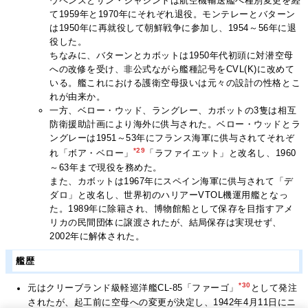
ウペンスとサン・ジャシントは航空機輸送艦へ種別変更を経
て1959年と1970年にそれぞれ退役。モンテレーとバターン
は1950年に再就役して朝鮮戦争に参加し、1954～56年に退
役した。
ちなみに、バターンとカボットは1950年代初頭に対潜空母
への改修を受け、非公式ながら艦種記号をCVL(K)に改めて
いる。艦これにおける護衛空母扱いは元々の設計の性格とこ
れが由来か。
一方、ベロー・ウッド、ラングレー、カボットの3隻は相互
防衛援助計画により海外に供与された。ベロー・ウッドとラ
ングレーは1951～53年にフランス海軍に供与されてそれぞ
*29
れ「ボア・ベロー」
「ラファイエット」と改名し、1960
～63年まで現役を務めた。
また、カボットは1967年にスペイン海軍に供与されて「デ
ダロ」と改名し、世界初のハリアーVTOL機運用艦となっ
た。1989年に除籍され、博物館船として保存を目指すアメ
リカの民間団体に譲渡されたが、結局保存は実現せず、
2002年に解体された。
艦歴
*30
元はクリーブランド級軽巡洋艦CL-85「ファーゴ」
として発注
されたが、起工前に空母への変更が決定し、1942年4月11日にニ