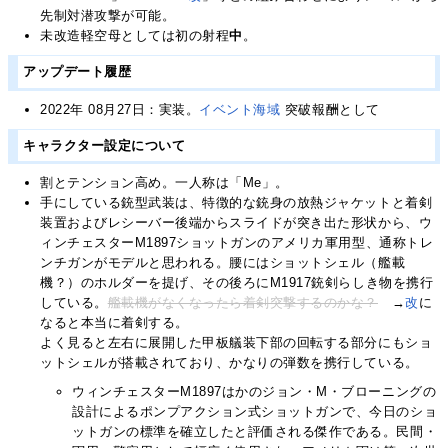
先制対潜攻撃が可能。
未改造軽空母としては初の射程
中
。
アップデート履歴
2022年 08月27日：実装。
イベント海域
突破報酬として
キャラクター設定について
割とテンション高め。一人称は「Me」。
手にしている銃型武装は、特徴的な銃身の放熱ジャケットと着剣
装置およびレシーバー後端からスライドが突き出た形状から、ウ
ィンチェスターM1897ショットガンのアメリカ軍用型、通称トレ
ンチガンがモデルと思われる。腰にはショットシェル（艦載
機？）のホルダーを提げ、その後ろにM1917銃剣らしき物を携行
している。
艦載機がなくなったら着剣突撃するのかな？
→
改
に
なると本当に着剣する。
よく見ると左右に展開した甲板艤装下部の回転する部分にもショ
ットシェルが搭載されており、かなりの弾数を携行している。
ウィンチェスターM1897はかのジョン・M・ブローニングの
設計によるポンプアクション式ショットガンで、今日のショ
ットガンの標準を確立したと評価される傑作である。民間・