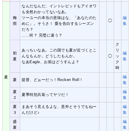
なんだなんだ、イントレピッドもアイオワ
も全然わかってないなあ。
梅
ツーユーの本当の意味はな、「あなたのた
編
◯
雨
めに」。そうさ！ 愛を告白するシーズン
集
だろ？
……何？ 完璧に違う？
ク
あっちいなあ。この国でも夏が近づくとこ
リ
初
編
んなもんか。どうしたもんか。
◯
ッ
夏
集
なあEagle、お前はどうすんよ？
ク
時
編
夏
夏
提督、どぉーだっ！Rocken Roll！
集
夏
編
夏季特別兵装ってヤツだ！
２
集
夏
まあそう見えるよな、意外とそうでもねー
編
３
んだけど♪
集
盛
編
夏
集