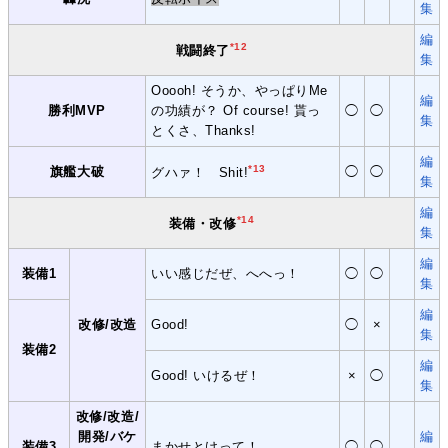
集
編
*12
戦闘終了
集
Ooooh! そうか、やっぱりMe
編
勝利MVP
の功績が？ Of course! 貰っ
◯
◯
集
とくさ、Thanks!
編
*13
旗艦大破
◯
◯
グハァ！ Shit!
集
編
*14
装備・改修
集
編
装備1
いい感じだぜ、へへっ！
◯
◯
集
編
改修/改造
Good!
◯
×
集
装備2
編
Good! いけるぜ！
×
◯
集
改修/改造/
開発/バケ
編
装備3
まかせとけって！
◯
◯