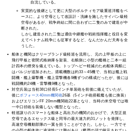
自沈している。
実質的な後継として更に大型のボルティモア級重巡洋艦をベ
ースに、より空母として改設計・洗練を施したサイパン級軽
空母があるが、戦争終結に間に合わずに二隻のみで建造が中
断された。
しかし建造された二隻は通信中継艦や戦術指揮艦と役目を変
えてベトナム戦争にも従軍するなど、なんだかんだ天寿を全
うした。
船体と機関はクリーブランド級軽巡を流用し、元の上甲板の上に
飛行甲板と密閉式格納庫を架装、右舷側に小型の艦橋と二本一組
計四本の煙突を備えている。トップヘビー軽減のため船体両舷に
はバルジが追加された。搭載機数は約33～45機で、当初は艦上戦
闘機・艦上爆撃機・艦上雷撃機各9機ずつの構成だったが、後には
戦闘機約24機・雷撃機9機となった。
対空兵装は当初38口径長5インチ単装砲を前後に備えていたが、
後に
ボフォース40mm機関砲
26基（5インチ砲搭載艦も後に換装）
およびエリコンFF 20mm機関砲22基となり、当時の米空母では唯
一中口径砲を装備しない艦型となった。
軽巡譲りのスマートな船体と高出力の機関のおかげで、大型正規
空母であるエセックス級と同等の最大速力約31ノットを発揮し、
高速空母機動部隊の一翼を担うことができた。しかし、一方でそ
の小型の船体故に凌波性には難があり（艦歴の項で例示されてい