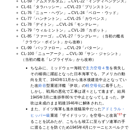
CL-59「アムステルダム」→CVL-22「インディペンデンス」
CL-61「タラハッシー」→CVL-23「プリンストン」
CL-76「ニュー・ヘヴン」→CVL-24「ベロー・ウッド」
CL-77「ハンチントン」→CVL-25「カウペンス」
CL-78「デイトン」→CVL-26「モンテレー」
CL-79「ウィルミントン」→CVL-28「カボット」
CL-85「ファーゴ」→CVL-27「ラングレー」（当初の艦名
「クラウン・ポイント」から改称）
CL-99「バッファロー」→CVL-29「バターン」
CL-100「ニューアーク」→CVL-30「サン・ジャシント」
（当初の艦名「レプライザル」から改称）
ちなみに、ミッドウェー海戦で
主力
空母
４
隻
を喪失し
その補填に躍起となった日本海軍でも、アメリカの動
向を見て、1943年11月から進水後建造中止となってい
た改
鈴谷
型重巡洋艦「伊吹」の
軽空母化
に着手した。
しかし、戦局の悪化で工事は遅々として進まず、結局
1945年3月に進捗率80％で中止となってしまった。伊
吹は未成のまま戦後1946年に解体された。
また、ドイツ海軍も進水後艤装中だった
アドミラル・
*27
ヒッパー級
重巡「ザイドリッツ」を空母へと改装
す
ることを試みたが、こちらも竣工に至らずソ連軍の手
に渡ることを防ぐため1945年4月にケーニヒスベルクで