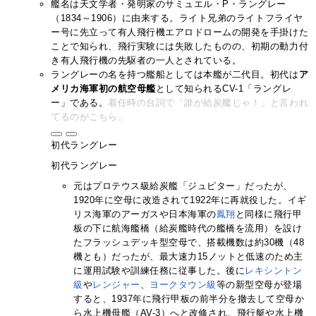
艦名は天文学者・発明家のサミュエル・P・ラングレー
（1834～1906）に由来する。ライト兄弟のライトフライヤ
ー号に先立って有人飛行機エアロドロームの開発を手掛けた
ことで知られ、飛行実験には失敗したものの、初期の動力付
き有人飛行機の先駆者の一人とされている。
ラングレーの名を持つ艦船としては本艦が二代目。初代は
ア
メリカ海軍初の航空母艦
として知られるCV-1「ラングレ
ー」である。
着任時の台詞で「誰が給炭艦じゃ！」と言われ
てるのがこちら。
初代ラングレー
初代ラングレー
元はプロテウス級給炭艦「ジュピター」だったが、
1920年に空母に改造されて1922年に再就役した。イギ
リス海軍のアーガスや日本海軍の
鳳翔
と同様に飛行甲
板の下に航海艦橋（給炭艦時代の艦橋を流用）を設け
たフラッシュデッキ型空母で、搭載機数は約30機（48
機とも）だったが、最大速力15ノットと低速のため主
に運用試験や訓練任務に従事した。後に
レキシントン
級
や
レンジャー
、
ヨークタウン級
等の新型空母が登場
すると、1937年に飛行甲板の前半分を撤去して空母か
ら水上機母艦（AV-3）へと改修され、飛行艇や水上機