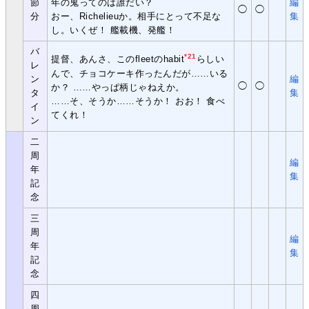
節
年の鬼ってのは誰だい？
編
◯
◯
分
おー、Richelieuか。相手にとって不足な
集
し。いくぜ！ 艦載機、発艦！
バ
*21
提督、あんさ、このfleetのhabit
らしい
レ
んで、チョコケーキ作ったんだが……いる
ン
編
◯
◯
か？ ……やっぱ柄じゃねえか。
タ
集
……そ、そうか……そうか！ おお！ 食べ
イ
てくれ！
ン
二
周
編
年
集
記
念
三
周
編
年
集
記
念
四
周