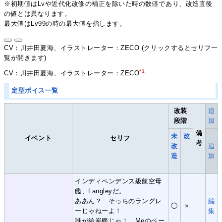
※初期値はLvや近代化改修の補正を除いた時の数値であり、改造直後
の値とは異なります。
最大値はLv99の時の最大値を指します。
CV：川井田夏海、イラストレーター：ZECO (クリックするとセリフ一
覧が開きます)
*1
CV：川井田夏海、イラストレーター：ZECO
定型ボイス一覧
改装
追
段階
加
備
未
改
イベント
セリフ
考
改
追
造
加
インディペンデンス級航空母
艦、Langleyだ。
ああん？ そっちのラングレ
編
◯
×
ーじゃねーよ！
集
誰が給炭艦じゃ！ Meのベー