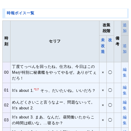
時報ボイス一覧
改装
追
段階
加
時
備
未
改
セリフ
刻
考
改
追
造
加
丁度てっぺんを回ったね。仕方ね、今日はこの
編
00
Meが特別に秘書艦をやってやるぜ。ありがてぇ
×
◯
集
だろ！
編
*17
01
×
◯
It's about 1.
そっ、だいたいね。いいだろ？
集
めんどくさいこと言うなよー、問題ないって。
編
02
×
◯
It's about 2.
集
It's about 3. まあ、なんだ。昼間働いたからこ
編
03
×
◯
の時間は眠いな。...寝るか？
集