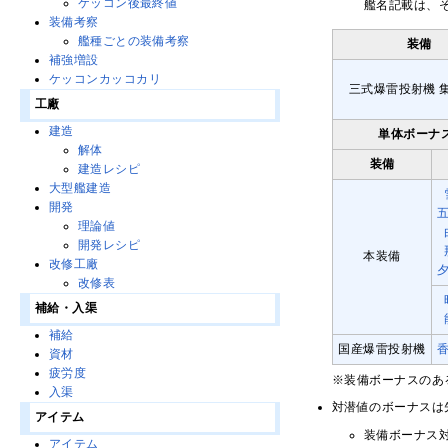
ケッコン後最終値
艦名記載は、
装備考察
艦種ごとの装備考察
装備
補強増設
ケッコンカッコカリ
三式爆雷投射機 
工廠
建造
単体ボーナ
解体
装備
建造レシピ
大型艦建造
開発
理論値
開発レシピ
本装備
改修工廠
改修表
補給・入渠
補給
国産爆雷投射機
資材
疲労度
※装備ボーナスのあ
入渠
対潜値のボーナスは
アイテム
装備ボーナス対
アイテム