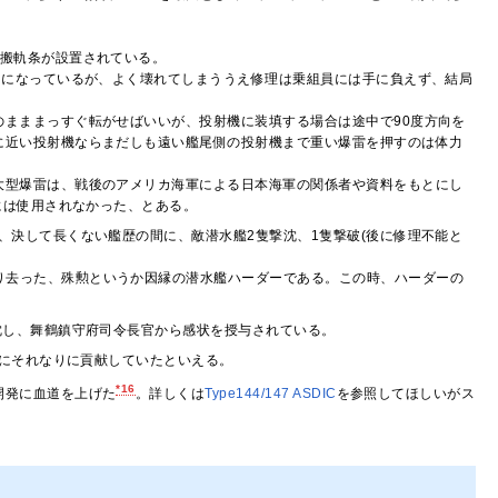
運搬軌条が設置されている。
とになっているが、よく壊れてしまううえ修理は乗組員には手に負えず、結局
まままっすぐ転がせばいいが、投射機に装填する場合は途中で90度方向を
に近い投射機ならまだしも遠い艦尾側の投射機まで重い爆雷を押すのは体力
大型爆雷は、戦後のアメリカ海軍による日本海軍の関係者や資料をもとにし
には使用されなかった、とある。
、決して長くない艦歴の間に、敵潜水艦2隻撃沈、1隻撃破(後に修理不能と
り去った、殊勲というか因縁の潜水艦ハーダーである。この時、ハーダーの
沈し、舞鶴鎮守府司令長官から感状を授与されている。
にそれなりに貢献していたといえる。
*16
開発に血道を上げた
。詳しくは
Type144/147 ASDIC
を参照してほしいがス