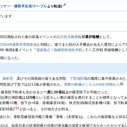
/ソナー・爆雷早見表/テーブル
より転送)
でいます
：実装。同日開始された春の収集イベントの
主計科任務群
任務
選択報酬
として。
製15cm9連装対潜噴進砲
と同様に、後でまた別の入手機会があると運営によりア
20年 梅雨&夏イベント『
侵攻阻止！島嶼防衛強化作戦
』
E-1
乙作戦 突破報酬とし
可能になった。
、
鵜来型
、及びその簡易縮小版である丙型、
丁型海防艦
の艦尾に集中搭載された
、丙型及び丁型では計12基が搭載された。
実際の映像がこちらの6分18秒から
、爆雷投下軌条も合わせると
一度に20発以上
の爆雷投下が可能だった。
型以降の海防艦は
120発
という恐ろしい数の爆雷を携行することが標準となってお
投射機×2機、投下台×6基、搭載爆雷18発)、秋月型(両舷式投射機×2基、投下軌条
*14
雷36発)
と比べると、その強力さが判る。
談だが、香取型練習巡洋艦三番艦「香椎」(未実装)は、これらの海防艦を上回る
いのは、結局日本の対潜部隊が目標の潜水艦の深度を推測できなかったからであ