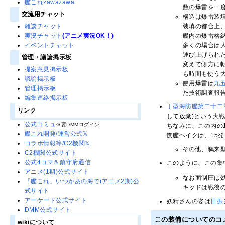
艦これzawazawa
数の爆雷を一
交流用チャット
構造は爆雷装
装填の都合上
雑談チャット
艦内の爆雷格
実況チャット
(アニメ実況OK！)
多くの場合は
イベントチャット
運び上げられ
管理・議論掲示板
変えて側方に
提案意見掲示板
も時間も使う
議論掲示板
使用爆雷は
九
管理掲示板
た技術調査報
編集連絡掲示板
丁型海防艦第二十二
リンク
して放棄)という大
公式コミュ
※要DMMログイン
ちなみに、この内の
艦これ開発/運営公式𝕏
僚艦ヘイクは、15
コラボ情報等/C2機関𝕏
その他、鵜来
C2機関公式サイト
公式4コマ＆鎮守府通信
このように、この集
アニメ(1期)公式サイト
なお面制圧は
「艦これ」いつかあの海で(アニメ2期)公
キッドは戦後
式サイト
アーケード公式サイト
妖精さんの姿は
日振
DMM公式サイト
この装備についてのコ
wikiについて