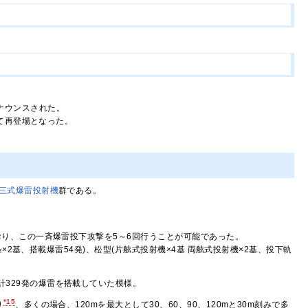
ナウンスされた。
て再登場となった。
三式爆雷投射機
群である。
り、この一斉爆雷投下攻撃を5～6回行うことが可能であった。
×2基、搭載爆雷54発)、松型(片舷式投射機×4基 両舷式投射機×2基、投下軌
計329発の爆雷を搭載していた模様。
*15
り
、多くの場合、120mを最大として30、60、90、120mと30m刻みで多