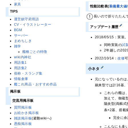
家具
性能比較表(
装備最大値
TIPS
長いので折りたたん
運営鎮守府用語
CV・イラストレーター
アップデート履歴
BGM
サーバー
2018/05/15
まめちしき
同時実装の
試
雑学
2年越しの20
艦種ごとの特徴
wiki内神社
2022/10/14：
改修
用語集1
用語集2
小ネタ
俗称・スラング集
情報倉庫
元になっているのは
艦これ商品・おすすめ作品
鵜来型では計16基
掲示板
これらの艦は
加えて、御蔵
交流用掲示板
陽炎型(両舷式
質問掲示板
条×2基、搭載爆
お絵かき掲示板
完全に余
雑談掲示板
(避難wikiへ)
愚痴掲示板
こんなにも多