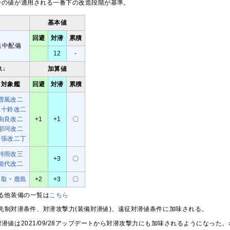
その値が適用される一番下の改造段階が基準。
基本値
回避
対潜
累積
集中配備
12
-
ス↓
加算値
対象艦
回避
対潜
累積
雪風改二
五十鈴改二
由良改二
+1
+1
〇
那珂改二
夕張改二丁
時雨改三
+3
〇
能代改二
香取
・
鹿島
+2
+3
〇
る他装備の一覧は
こちら
先制対潜条件、対潜攻撃力(装備対潜値)、遠征対潜値条件に加味される。
潜値は2021/09/28アップデートから対潜攻撃力にも加味されるようになっ