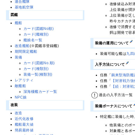
連合艦隊
改修値込み対潜
基地航空隊
上位装備が潤
図鑑
上位装備が乏
昨今カチカチ
艦船
改修で消費す
カード(図鑑No順)
餌は開発で容
カード(艦種別)
艦娘名一覧
装備の運用について
改造艦船
(※図鑑非登録艦)
期間限定艦船
装備可能な艦は
九四
装備
カード(図鑑No.順)
入手方法について
カード(種類別)
装備一覧(種類別)
任務「
鵜来型海防艦
レアリティ
任務「
【対潜戦力強
敵艦船
任務「
【続：対潜戦
深海棲艦カード一覧
過去の入手方法一覧
NPC娘
改装
装備ボーナスについて
改造
特定艦に装備した時
近代化改修
艦船最大値
他装備とのボ
簡易最終値
対象艦と各ボ