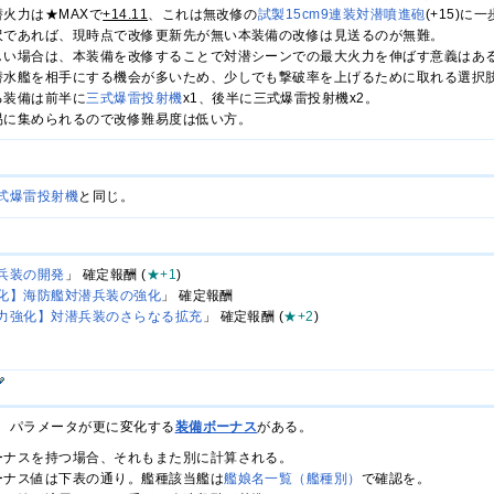
火力は★MAXで
+14.11
、これは無改修の
試製15cm9連装対潜噴進砲
(+15)
沢であれば、現時点で改修更新先が無い本装備の改修は見送るのが無難。
しい場合は、本装備を改修することで対潜シーンでの最大火力を伸ばす意義はあ
潜水艦を相手にする機会が多いため、少しでも撃破率を上げるために取れる選択
る装備は前半に
三式爆雷投射機
x1、後半に三式爆雷投射機x2。
易に集められるので改修難易度は低い方。
式爆雷投射機
と同じ。
兵装の開発
」 確定報酬 (
★+1
)
化】海防艦対潜兵装の強化
」 確定報酬
力強化】対潜兵装のさらなる拡充
」 確定報酬 (
★+2
)
、パラメータが更に変化する
装備ボーナス
がある。
ーナスを持つ場合、それもまた別に計算される。
ーナス値は下表の通り。艦種該当艦は
艦娘名一覧（艦種別）
で確認を。