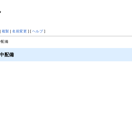
*
|
複製
|
名前変更
] [
ヘルプ
]
中配備
集中配備