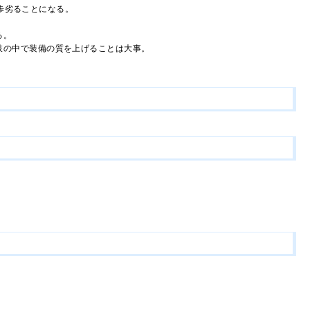
に一歩劣ることになる。
る。
肢の中で装備の質を上げることは大事。