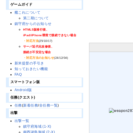
ゲームガイド
艦これについて
第二期について
鎮守府からのお知らせ
HTML5版移行後、
iPad/iPhone環境で接続できない場合
・対応方法
(25/10/17)
サーバ近代化改修後、
接続が不安定な場合
・対応方法のお知らせ
(24/12/04)
新米提督の手引き
知っておきたい機能
FAQ
スマートフォン版
Android版
任務(クエスト)
任務
(
新着任務
/
全任務一覧
)
出撃
出撃一覧
鎮守府海域 (1-X)
南西諸島海域 (2-X)