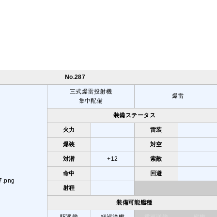
No.287
三式爆雷投射機
爆雷
集中配備
装備ステータス
火力
雷装
爆装
対空
対潜
+12
索敵
命中
回避
射程
装備可能艦種
駆逐艦
軽巡洋艦
重巡洋艦
戦艦