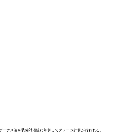
た。ボーナス値を装備対潜値に加算してダメージ計算が行われる。