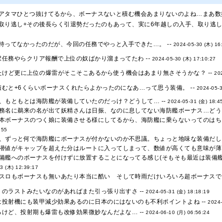
アタマひとつ抜けてるから、ボーナスないと積む機会あまりないのよね…まあ数揃
取り逃し+その後長らく引退勢だったのもあって、実に6年越しの入手、取り逃し
持ってなかったのだが、今回の任務でやっと入手できた…。 --
2024-05-30 (木) 16
任務やらクリア報酬で上位の奴ばかり溜まってたわ --
2024-05-30 (木) 17:10:27
たけど更に上位の爆雷がそこそこあるから使う機会はあまり無さそうかな？ --
20
むと+6くらいボーナスくれたらよかったのになあ…って思う装備。 --
2024-05-3
、もともとは海防艦が装備していたのだっけ？どうして… --
2024-05-31 (金) 18:4
務名に鵜来の名が出て妖精さんは日振、なのに息してない海防艦ボーナス…どうし
本ボーナスのつく娘に装備させる様にしてるから、海防艦に乗らないってのはちと
:55
、ずっと何で海防艦にボーナスが付かないのか不思議。ちょっと地味な装備だし、
潜値がキャップを超えた分はルートに入ってしまって、数値が高くても意味が薄
備艦へのボーナスを付けずに放置することになってる感じ(そもそも最近は装備艦
3 (木) 12:39:17
スロもボーナスも無いあたり本当に酷い そして時雨だけいろいろ超ボーナスでそ
のラストみたいなのがあればまた引っ張り出すさ --
2024-05-31 (金) 18:18:19
は投射機にも装甲減少効果あるのに日本のにはないのも不利ポイントよね --
2024-
けど、投射期も爆雷も改修効果微妙なんだよな… --
2024-06-10 (月) 06:56:24