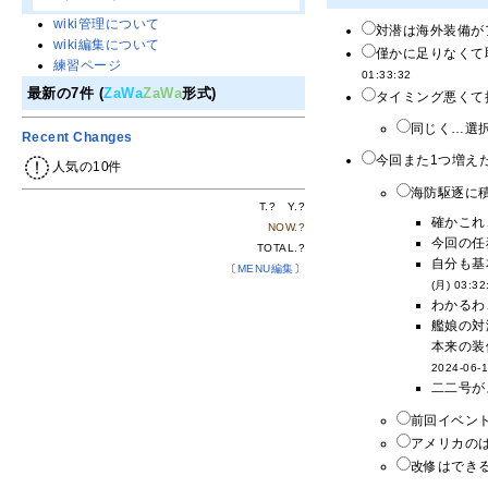
wiki管理について
対潜は海外装備が
wiki編集について
僅かに足りなくて
練習ページ
01:33:32
最新の7件 (
ZaWa
ZaWa
形式)
タイミング悪くて
同じく…選択
Recent Changes
今回また1つ増え
人気の10件
海防駆逐に積
T.
?
Y.
?
確かこれ
NOW.
?
今回の任
TOTAL.
?
自分も基
〔
MENU編集
〕
(月) 03:32
わかるわ
艦娘の対
本来の装
2024-06-1
二二号が
前回イベント
アメリカの
改修はできる