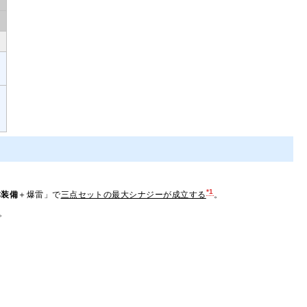
。
*1
本装備
＋爆雷」で
三点セットの最大シナジーが成立する
。
。