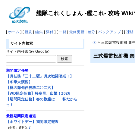
艦隊これくしょん -艦これ- 攻略 Wiki
[
ホーム
] [
新規
|
編集
|
添付
] [
一覧
|
最終更新
|
差分
|
バックアップ
] [
凍結
> 三式爆雷投射機 集
サイト内検索
サイト内検索(by Google):
三式爆雷投射機 
期間限定任務
【月任務「三十二駆」月次戦闘哨戒！】
【冬季大演習】
【桃の節句任務群二〇二六】
【WD限定任務】軽空母、出撃！2026
【期間限定任務】春の旗艦は……私だから
っ！
最新期間限定邂逅
【ホワイトデー】期間限定邂逅
(参照：運営𝕏
1
)