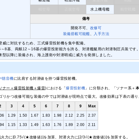
軽空母
正規空母
水上機母艦
航空戦艦
備考
開発不可、
改修可
装備搭載可能艦
、
入手方法
脅威に対抗するため、三式爆雷投射機を集中配備。
6～8基、両舷12～16基の爆雷投射能力を誇る、対潜艦艇用の対潜制圧兵装です
来型以降に装備され、海上護衛や対潜哨戒に威力を発揮しました。
中聴音機
に比肩する対潜値を持つ爆雷投射機。
ソナー＋爆雷投射機＋爆雷
)における「
爆雷投射機
」に分類され、「ソナー系＋
ゴリかつ改修可能な装備の中では対潜値が現時点で最大。改修効果は下表の通り
2
3
4
5
6
7
8
9
Max
.06
1.29
1.50
1.67
1.83
1.98
2.12
2.25
2.37
.94
1.15
1.33
1.49
1.63
1.76
1.89
2.00
2.11
力に[0.75√(★改修値)]を加算、対潜火力に[2/3√(★改修値)]を加算する。