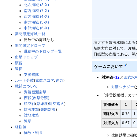
北方海域 (3-X)
南西海域 (7-X)
西方海域 (4-X)
南方海域 (5-X)
中部海域 (6-X)
期間限定海域一覧
開放中の海域なし
増大する敵潜水艦による
期間限定ドロップ
舷側方向に対して、片舷
継続中のドロップ一覧
日振型の次級である、鵜
出撃ドロップ
演習
ゲームにおいて
遠征
支援艦隊
対潜値
+12
と
四式水
ルート分岐
(
索敵スコア
/
速力
)
戦闘について
対潜シナジー
(
弾着観測射撃
「爆雷投射機」カテ
夜戦(攻撃分類)
航空戦
(
熟練度
/
対空砲火
)
改修値★
1
対潜攻撃
(
先制対潜
)
砲戦火力
0.75
1
対地攻撃
陣形
対潜火力
0.67
0
経験値
称号・戦果
改修効果は砲戦火