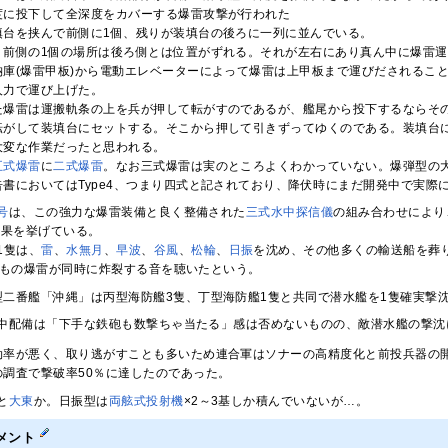
度に投下して全深度をカバーする爆雷攻撃が行われた
填台を挟んで前側に1個、残りが装填台の後ろに一列に並んでいる。
、前側の1個の場所は後ろ側とは位置がずれる。それが左右にあり真ん中に爆雷
納庫(爆雷甲板)から電動エレベーターによって爆雷は上甲板まで運びだされるこ
人力で運び上げた。
た爆雷は運搬軌条の上を兵が押して転がすのであるが、艦尾から投下するならその
転がして装填台にセットする。そこから押して引きずってゆくのである。装填台
大変な作業だったと思われる。
五式爆雷
に
二式爆雷
。なお三式爆雷は実のところよくわかっていない。爆弾型の
告書においてはType4、つまり四式と記されており、降伏時にまだ開発中で実際
号
は、この強力な爆雷装備と良く整備された
三式水中探信儀
の組み合わせにより
戦果を挙げている。
1隻は、
雷
、
水無月
、
早波
、
谷風
、
松輪
、
日振
を沈め、その他多くの輸送船を葬
発もの爆雷が同時に炸裂する音を聴いたという。
型二番艦「沖縄」は丙型海防艦3隻、丁型海防艦1隻と共同で潜水艦を1隻確実撃
中配備は「下手な鉄砲も数撃ちゃ当たる」感は否めないものの、敵潜水艦の撃沈
効率が悪く、取り逃がすことも多いため連合軍はソナーの高精度化と前投兵器の
の調査で撃破率50％に達したのであった。
と
大東
か。日振型は
両舷式投射機
×2～3基しか積んでいないが…。
メント