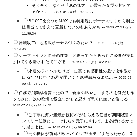
そうそう、なんせ「あの御方」が乗ったＧ型が控えて
るから。 --
2025-06-24 (火) 20:39:27
Bf109T改☆９かMAXでも特定艦にボーナスつくから制空
値目当てであえて更新しないのもありかも --
2025-07-23 (水)
11:56:30
神鷹改二にも搭載ボーナス付くみたい？ --
2025-06-24 (火)
12:54:49
シーファイヤと同等の性能…と思ってたらあっちに改修が実装
されて引き離されたでござる --
2025-06-29 (日) 14:21:17
永遠のライバルだけど…史実でも拡張性の差で改修型が
出るたびじわじわ差が開いてく絶望感あるよね… --
2025-07-
05 (土) 04:06:30
任務で飛燕結構貰ったので、倉庫の肥やしにするのも何だし作
ってみた。次の欧州で役立つかもと思えば悪くは無いと信じる --
2025-07-01 (火) 02:44:22
ご丁寧に海外艦最新技術×2がもらえる任務が期間限定マ
ンスリー任務だし、それらを元手にすれば、まあ行けるかっ
て感じよね。 --
2025-07-01 (火) 09:07:06
元の機体が前回の欧州パズルで2カテゴリだったから、3