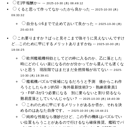
E1甲報酬か～ --
2025-10-30 (木) 08:49:12
くると思って作ってなかったから良かった --
2025-10-30 (木)
09:33:32
自分も☆6までで止めておいて良かった --
2025-10-30 (木)
20:43:55
これ要りますか？ぱっと見そこまで強そうに見えないんですけ
ど...このために甲にするメリットありますかね --
2025-10-30 (木)
18:04:25
欧州艦載機特効としてどの枠に入るのか、乙に落とした
時にどのくらい楽になるのかが分かってから選んでも遅くな
いと思う 現段階ではまだまだ全然情報が出てない --
2025-
10-30 (木) 18:39:41
艦載機パズルで候補になるだろうと予測 後からこれ作
ろうとしたらネジ約50・海外最新技術3つ・熟練搭乗員1
つ・F6F-3が1つ必要になる 別に要らないと割り切るなら
難易度落としていいんじゃない？ --
2025-10-30 (木) 18:40:39
これのために甲にするメリットがあるか否か、それを決
めるのはあなた自身です。 --
2025-10-30 (木) 18:44:21
純粋な性能なら微妙だけど、この手の機体はパズルでい
い位置もらうことがあるので行けるなら確保推奨。艦戦でパ