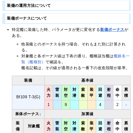
装備の運用方法について
装備ボーナスについて
特定艦に装備した時、パラメータが更に変化する
装備ボーナス
が
ある。
他装備とのボーナスを持つ場合、それもまた別に計算され
る。
対象艦と各ボーナス値は下表の通り。艦種該当艦は
艦娘名一
覧（艦種別）
で確認を。
艦名記載は、その値が適用される一番下の改造段階が基準。
装備
基本値
火
雷
対
対
索
装
回
射
命
累
力
装
空
潜
敵
甲
避
程
中
積
Bf109 T-3(G)
1
9
4
2
-
単体ボーナス↓
加算値
装
火
雷
対
対
索
装
回
射
命
累
対象艦
備
力
装
空
潜
敵
甲
避
程
中
積