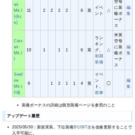
空母
air
イベ
に装
編
Mk.I
11
2
2
2
2
6
英
△
ント
備ボ
集
I(Ac
ーナ
e)
ス
米英
ラン
Cors
空母
キン
air
に装
編
10
1
1
1
6
英
グ、
△
Mk.I
備ボ
集
初期
I
ーナ
装備
ス
Seaf
イベ
ire
ン
編
9
1
2
1
1
4
英
◯
Mk.I
ト、
集
II改
改修
装備ボーナスの詳細は個別装備ページを参照のこと
アップデート履歴
2025/05/30：新規実装。下位装備
Bf109T改
を改修更新することで
入手可能に。