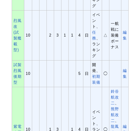
グ
イベ
烈風
ン
一航
改
ト、
戦に
(試
任
編
10
2
3
1
1
4
日
△
装備
製艦
務
、
集
ボー
載
ラン
ナス
型)
キン
グ
試製
開
烈風
発、
編
10
5
日
◯
後期
初期
集
型
装備
鈴谷
航改
二
、
熊野
イベ
航改
ン
二
、
ト、
紫電
龍鳳
編
10
1
3
1
4
日
ラン
◯