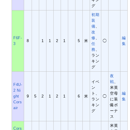
グ
初期
装
備
、
改
F6F-
修
、
編
8
1
1
2
1
5
米
◯
3
任
集
務
、
ラン
キン
グ
夜
イベ
戦
、
F4U-
ン
米英
2 Ni
ト、
空母
編
ght
9
5
2
1
2
1
6
米
◯
ラン
に装
集
Cors
キン
備ボ
air
グ
ーナ
ス
米英
Cors