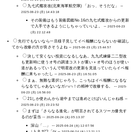
九七式艦攻改(北東海軍航空隊) 「おっ、そうだな」 --
2025-06-23 (月) 14:43:18
その装備はもう装備図鑑No.16の九七式艦攻からの更新
で入手できるようにしちゃっていいよ。 --
2025-06-23
(月) 22:12:48
先行でもないなら一旦様子見してイベ報酬にならないか確認し
てから改修の方が良さそうよね --
2025-06-23 (月) 15:44:57
決して安くない投資になるしなあ。九九式練爆二二型改
も更新時に使うオ号の調達コストが重い＋オ号のほうが使い
道があるっていうんで明星改の更新を見送っていたらイベ報
酬に来ちゃったし --
2025-06-23 (月) 16:51:05
まぁ、無難な選択じゃろう。こっちはイベ報酬になるな
らなるでしゃあないなガハハ！の精神で改修する。 --
2025-
06-23 (月) 16:56:00
21しか使わんから途中までは進めとけばいんじゃね感 --
2025-06-23 (月) 23:23:52
まずは「さらなる進化」が明言されてるスツーカ優先す
るのが妥当 --
2025-06-24 (火) 05:13:37
深山「…」 --
2025-06-24 (火) 12:07:56
↑トネガワ「ry --
2025-06-24 (火) 12:21:12