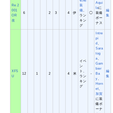
初期
Aqui
Re.2
装
la
に
001
備
、
編
6
2
3
4
伊
◯
装備
OR
ラン
集
ボー
改
キン
ナス
グ
Intre
pi
d
、
Sara
tog
a
、
イベ
Gam
ン
bier
XF5
ト、
編
12
1
2
4
米
-
Ba
U
ラン
集
y
、
キン
Horn
グ
et
、
加賀
に装
備ボ
ーナ