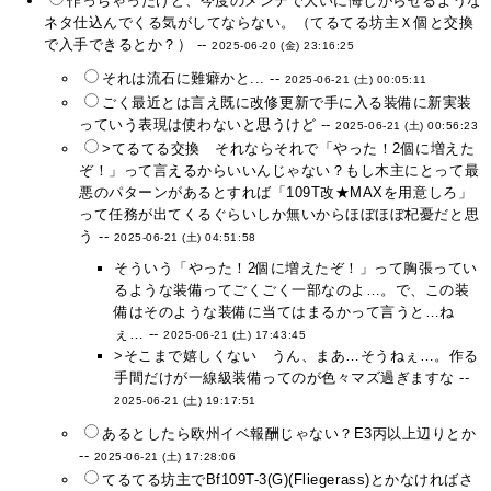
作っちゃったけど、今度のメンテで大いに悔しがらせるような
ネタ仕込んでくる気がしてならない。（てるてる坊主Ｘ個と交換
で入手できるとか？） --
2025-06-20 (金) 23:16:25
それは流石に難癖かと... --
2025-06-21 (土) 00:05:11
ごく最近とは言え既に改修更新で手に入る装備に新実装
っていう表現は使わないと思うけど --
2025-06-21 (土) 00:56:23
>てるてる交換 それならそれで「やった！2個に増えた
ぞ！」って言えるからいいんじゃない？もし木主にとって最
悪のパターンがあるとすれば「109T改★MAXを用意しろ」
って任務が出てくるぐらいしか無いからほぼほぼ杞憂だと思
う --
2025-06-21 (土) 04:51:58
そういう「やった！2個に増えたぞ！」って胸張ってい
るような装備ってごくごく一部なのよ…。で、この装
備はそのような装備に当てはまるかって言うと…ね
ぇ… --
2025-06-21 (土) 17:43:45
>そこまで嬉しくない うん、まあ…そうねぇ…。作る
手間だけが一線級装備ってのが色々マズ過ぎますな --
2025-06-21 (土) 19:17:51
あるとしたら欧州イベ報酬じゃない？E3丙以上辺りとか
--
2025-06-21 (土) 17:28:06
てるてる坊主でBf109T-3(G)(Fliegerass)とかなければさ