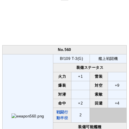
No.560
Bf109 T-3(G)
艦上戦闘機
装備ステータス
火力
+1
雷装
爆装
対空
+9
対潜
索敵
命中
+2
回避
+4
戦闘行
2
動半径
装備可能艦種