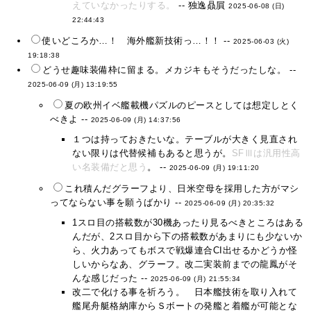
えていなかったりする。
-- 独逸贔屓
2025-06-08 (日)
22:44:43
使いどころか…！ 海外艦新技術っ…！！ --
2025-06-03 (火)
19:18:38
どうせ趣味装備枠に留まる。メカジキもそうだったしな。 --
2025-06-09 (月) 13:19:55
夏の欧州イベ艦載機パズルのピースとしては想定しとく
べきよ --
2025-06-09 (月) 14:37:56
１つは持っておきたいな。テーブルが大きく見直され
ない限りは代替候補もあると思うが。
SFⅢは汎用性高
い名装備だと思う
。 --
2025-06-09 (月) 19:11:20
これ積んだグラーフより、日米空母を採用した方がマシ
ってならない事を願うばかり --
2025-06-09 (月) 20:35:32
1スロ目の搭載数が30機あったり見るべきところはある
んだが、2スロ目から下の搭載数があまりにも少ないか
ら、火力あってもボスで戦爆連合CI出せるかどうか怪
しいからなあ、グラーフ。改二実装前までの龍鳳がそ
んな感じだった --
2025-06-09 (月) 21:55:34
改二で化ける事を祈ろう。 日本艦技術を取り入れて
艦尾舟艇格納庫からＳボートの発艦と着艦が可能とな