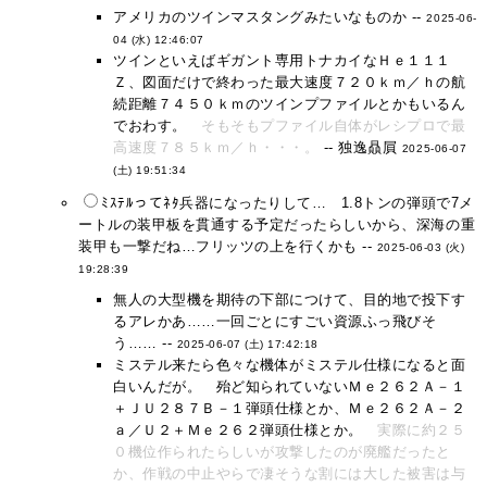
アメリカのツインマスタングみたいなものか --
2025-06-
04 (水) 12:46:07
ツインといえばギガント専用トナカイなＨｅ１１１
Ｚ、図面だけで終わった最大速度７２０ｋｍ／ｈの航
続距離７４５０ｋｍのツインプファイルとかもいるん
でおわす。
そもそもプファイル自体がレシプロで最
高速度７８５ｋｍ／ｈ・・・。
-- 独逸贔屓
2025-06-07
(土) 19:51:34
ﾐｽﾃﾙってﾈﾀ兵器になったりして… 1.8トンの弾頭で7メ
ートルの装甲板を貫通する予定だったらしいから、深海の重
装甲も一撃だね…フリッツの上を行くかも --
2025-06-03 (火)
19:28:39
無人の大型機を期待の下部につけて、目的地で投下す
るアレかあ……一回ごとにすごい資源ふっ飛びそ
う…… --
2025-06-07 (土) 17:42:18
ミステル来たら色々な機体がミステル仕様になると面
白いんだが。 殆ど知られていないＭｅ２６２Ａ－１
＋ＪＵ２８７Ｂ－１弾頭仕様とか、Ｍｅ２６２Ａ－２
ａ／Ｕ２＋Ｍｅ２６２弾頭仕様とか。
実際に約２５
０機位作られたらしいが攻撃したのが廃艦だったと
か、作戦の中止やらで凄そうな割には大した被害は与