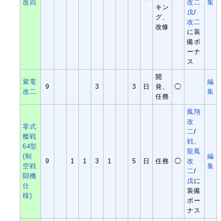
改四
改二
集
キン
戊
/
グ、
改二
改修
に装
備ボ
ーナ
ス
開
紫電
編
9
3
3
日
発、
◯
改二
集
任務
鳳翔
改
零式
二
/
艦戦
戦
、
64型
龍鳳
(制
編
9
1
1
3
1
5
日
任務
◯
改
空戦
集
二
/
闘機
戊
に
仕
装備
様)
ボー
ナス