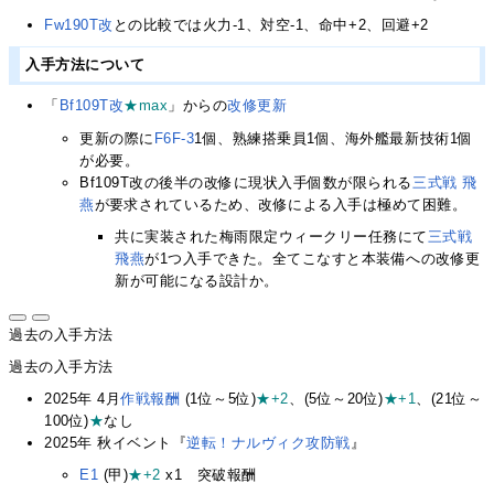
Fw190T改
との比較では火力-1、対空-1、命中+2、回避+2
入手方法について
「
Bf109T改
★max
」からの
改修更新
更新の際に
F6F-3
1個、熟練搭乗員1個、海外艦最新技術1個
が必要。
Bf109T改の後半の改修に現状入手個数が限られる
三式戦 飛
燕
が要求されているため、改修による入手は極めて困難。
共に実装された梅雨限定ウィークリー任務にて
三式戦
飛燕
が1つ入手できた。全てこなすと本装備への改修更
新が可能になる設計か。
過去の入手方法
過去の入手方法
2025年 4月
作戦報酬
(1位～5位)
★+2
、(5位～20位)
★+1
、(21位～
100位)
★
なし
2025年 秋イベント『
逆転！ナルヴィク攻防戦
』
E1
(甲)
★+2
x1 突破報酬