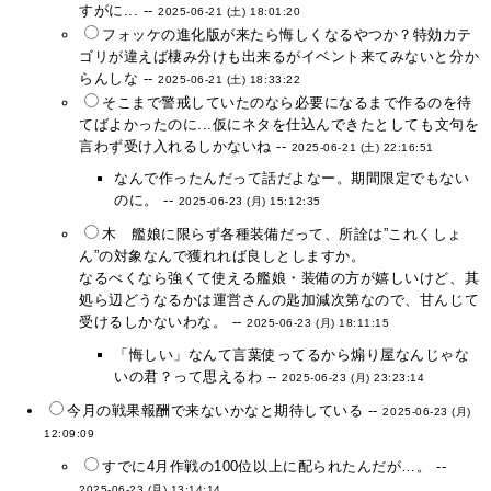
すがに... --
2025-06-21 (土) 18:01:20
フォッケの進化版が来たら悔しくなるやつか？特効カテ
ゴリが違えば棲み分けも出来るがイベント来てみないと分か
らんしな --
2025-06-21 (土) 18:33:22
そこまで警戒していたのなら必要になるまで作るのを待
てばよかったのに...仮にネタを仕込んできたとしても文句を
言わず受け入れるしかないね --
2025-06-21 (土) 22:16:51
なんで作ったんだって話だよなー。期間限定でもない
のに。 --
2025-06-23 (月) 15:12:35
木 艦娘に限らず各種装備だって、所詮は”これくしょ
ん”の対象なんで獲れれば良しとしますか。
なるべくなら強くて使える艦娘・装備の方が嬉しいけど、其
処ら辺どうなるかは運営さんの匙加減次第なので、甘んじて
受けるしかないわな。 --
2025-06-23 (月) 18:11:15
「悔しい」なんて言葉使ってるから煽り屋なんじゃな
いの君？って思えるわ --
2025-06-23 (月) 23:23:14
今月の戦果報酬で来ないかなと期待している --
2025-06-23 (月)
12:09:09
すでに4月作戦の100位以上に配られたんだが…。 --
2025-06-23 (月) 13:14:14