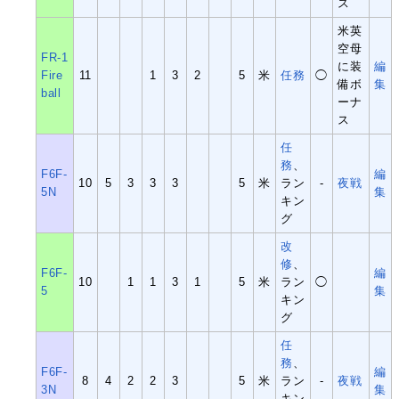
ス
米英
空母
FR-1
に装
編
Fire
11
1
3
2
5
米
任務
◯
備ボ
集
ball
ーナ
ス
任
務
、
F6F-
編
10
5
3
3
3
5
米
ラン
-
夜戦
5N
集
キン
グ
改
修
、
F6F-
編
10
1
1
3
1
5
米
ラン
◯
5
集
キン
グ
任
務
、
F6F-
編
8
4
2
2
3
5
米
ラン
-
夜戦
3N
集
キン