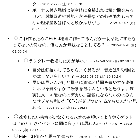
ク --
2025-07-05 (土) 04:08:32
ボーナス付き艦戦は制空値に余裕あれば積む機会ある
けど、射撃回避や対地・射程長などの特殊能力もって
ない艦爆艦攻はほんと埃かぶりがち… --
2025-07-07 (月)
05:43:37
これ作るためにF6F-3地道に作ってるんだが一切話題にすらな
ってないの何なの。俺なんか無駄なことしてる？ --
2025-07-28 (月)
01:09:54
ラングレー牧場した方が早いよ --
2025-07-28 (月) 02:20:51
自分は釘拾いしてるからよく見るが、普通は6-3周回と
かはしないらしいぞ？ --
2025-08-27 (水) 10:30:14
早いは早いんだけど掘りに資源と時間を費やすか改修
にネジを費やすかで改修を選ぶ人もいると思うよ。確
実に入手可能なのはデカい。話題にならないのはみん
なサブから剥いだF6F-3がダブついてるからなんだと思
われ --
2025-08-27 (水) 17:39:24
改修したい装備が少なくなる火水のみ叩いてようやくゲット…
はじめたときイベントに間に合うとは思わんかったわｗ --
2025-
08-27 (水) 10:15:23
F6F 31個かと思って焦った --
2025-10-01 (水) 07:04:40