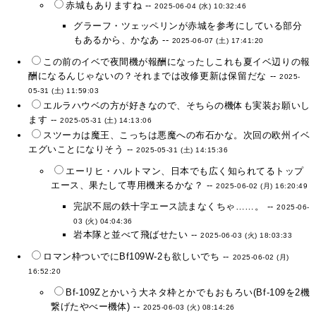
赤城もありますね --
2025-06-04 (水) 10:32:46
グラーフ・ツェッペリンが赤城を参考にしている部分
もあるから、かなあ --
2025-06-07 (土) 17:41:20
この前のイベで夜間機が報酬になったしこれも夏イベ辺りの報
酬になるんじゃないの？それまでは改修更新は保留だな --
2025-
05-31 (土) 11:59:03
エルラハウベの方が好きなので、そちらの機体も実装お願いし
ます --
2025-05-31 (土) 14:13:06
スツーカは魔王、こっちは悪魔への布石かな。次回の欧州イベ
エグいことになりそう --
2025-05-31 (土) 14:15:36
エーリヒ・ハルトマン、日本でも広く知られてるトップ
エース、果たして専用機来るかな？ --
2025-06-02 (月) 16:20:49
完訳不屈の鉄十字エース読まなくちゃ……。 --
2025-06-
03 (火) 04:04:36
岩本隊と並べて飛ばせたい --
2025-06-03 (火) 18:03:33
ロマン枠ついでにBf109W-2も欲しいでち --
2025-06-02 (月)
16:52:20
Bf-109Zとかいう大ネタ枠とかでもおもろい(Bf-109を2機
繋げたやべー機体) --
2025-06-03 (火) 08:14:26