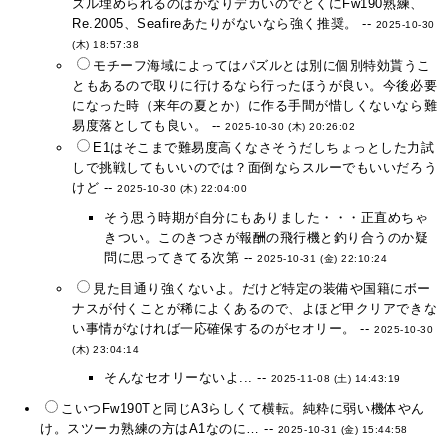
ズル埋められるのはかなりデカいのでとくにFw190熟練、
Re.2005、Seafireあたりがないなら強く推奨。 --
2025-10-30
(木) 18:57:38
モチーフ海域によってはパズルとは別に個別特効貰うこ
ともあるので取りに行けるなら行ったほうが良い。今後必要
になった時（来年の夏とか）に作る手間が惜しくないなら難
易度落としても良い。 --
2025-10-30 (木) 20:26:02
E1はそこまで難易度高くなさそうだしちょっとした力試
しで挑戦してもいいのでは？面倒ならスルーでもいいだろう
けど --
2025-10-30 (木) 22:04:00
そう思う時期が自分にもありました・・・正直めちゃ
きつい。このきつさが報酬の飛行機と釣り合うのか疑
問に思ってきてる次第 --
2025-10-31 (金) 22:10:24
見た目通り強くないよ。だけど特定の装備や国籍にボー
ナスが付くことが稀によくあるので、よほど甲クリアできな
い事情がなければ一応確保するのがセオリー。 --
2025-10-30
(木) 23:04:14
そんなセオリーないよ... --
2025-11-08 (土) 14:43:19
こいつFw190Tと同じA3らしくて横転。純粋に弱い機体やん
け。スツーカ熟練の方はA1なのに… --
2025-10-31 (金) 15:44:58