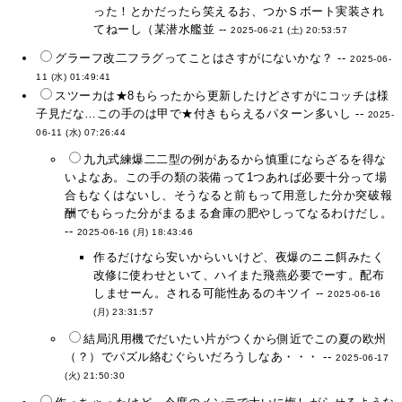
った！とかだったら笑えるお、つかＳボート実装され
てねーし（某潜水艦並 --
2025-06-21 (土) 20:53:57
グラーフ改二フラグってことはさすがにないかな？ --
2025-06-
11 (水) 01:49:41
スツーカは★8もらったから更新したけどさすがにコッチは様
子見だな…この手のは甲で★付きもらえるパターン多いし --
2025-
06-11 (水) 07:26:44
九九式練爆二二型の例があるから慎重にならざるを得な
いよなあ。この手の類の装備って1つあれば必要十分って場
合もなくはないし、そうなると前もって用意した分か突破報
酬でもらった分がまるまる倉庫の肥やしってなるわけだし。
--
2025-06-16 (月) 18:43:46
作るだけなら安いからいいけど、夜爆のニニ餌みたく
改修に使わせといて、ハイまた飛燕必要でーす。配布
しませーん。される可能性あるのキツイ --
2025-06-16
(月) 23:31:57
結局汎用機でだいたい片がつくから側近でこの夏の欧州
（？）でパズル絡むぐらいだろうしなあ・・・ --
2025-06-17
(火) 21:50:30