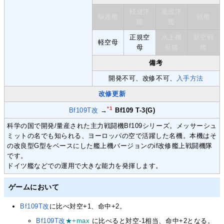
軽巡洋
重巡洋
駆逐艦
戦艦
艦
艦
正規空
水上機
航空戦
軽空母
母
母艦
艦
備考
開発不可、改修不可、
入手方法
改修更新
*1
Bf109T改
→
Bf109 T-3(G)
科学の国で開発/量産された主力戦闘機Bf109シリーズ。メッサーシュ
ミットの名でも知られる、ヨーロッパの空で活躍した名機。本機はそ
の改良型G型をベースにした艦上機バージョンのif改修艦上戦闘機隊
です。
ドイツ艦などでの運用で大きな能力を発揮します。
ゲームにおいて
Bf109T改
に比べ対空+1、命中+2。
Bf109T改
★+max
に比べると対空-1相当、命中+2となる。