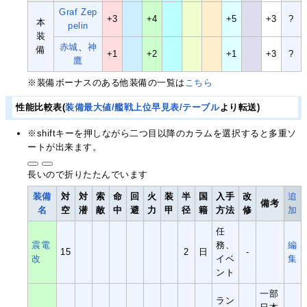
Graf Zep
+3
+4
+5
+3
?
本
pelin
装
赤城
、
神
備
+1
+2
+1
+3
?
鷹
※装備ボーナスのある他装備の一覧は
こちら
性能比較表(
装備最大値/艦戦上位早見表/テーブル
より転送)
※shiftキーを押しながら二つ目以降のカラムを選択すると多重ソ
ートが出来ます。
長いので折りたたんでいます
装備
対
対
索
命
回
火
装
半
国
入手
改
追
備考
名
空
潜
敵
中
避
力
甲
径
籍
方法
修
加
任
震電
務、
編
15
2
日
-
改
イベ
集
ント
一部
ラン