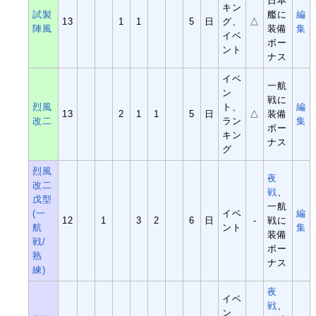
日本
キン
試製
艦に
編
13
1
1
5
日
グ、
△
陣風
装備
集
イベ
ボー
ント
ナス
イベ
一航
ン
戦に
烈風
ト、
編
13
2
1
1
5
日
△
装備
改二
ラン
集
ボー
キン
ナス
グ
烈風
夜
改二
戦
、
戊型
一航
(一
イベ
編
12
1
3
2
6
日
-
戦に
航
ント
集
装備
戦/
ボー
熟
ナス
練)
夜
イベ
戦
、
ン