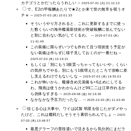
カテゴリとかだったらうれしい --
2025-07-01 (火) 21:12:13
で、E2の甲報酬あたりで★2とか来て世の無常を呪うオ
チｗ --
2025-07-03 (木) 10:01:35
そういうやり方されると、これに更新するまでに使っ
た数くらいの海外艦最新技術が突破報酬に並んでない
と割に合わない気がしてくるわ。 --
2025-07-03 (木)
11:41:46
この装備に限らずいつでも作れて且つ現状使う予定が
ない装備は作らずに様子見しておくのが一番だね --
2025-07-03 (木) 13:19:21
もしくは「別にもう1個貰っちゃってもいいや」くらい
の気持ちでやる。別にもう1個増えたところで攻略に差
し支えるわけでもないしな --
2025-07-03 (木) 19:55:03
これが怖いから、艦爆含め元装備を+6止めにしてる
わ。飛燕は使うかわからんけど99二二は江草作れるか
ら勿体なすぎる --
2025-08-08 (金) 02:16:30
なかなかな予言力だったな… --
2025-10-30 (木) 11:43:40
信じる心は大事や。ワイは試製 明星を信じたがダメやっ
たけど、これは艦戦だしそうそう裏切られんでしょ --
2025-
07-03 (木) 10:49:57
最悪グラーフの普段遣いで活きるから気分的にまだラ