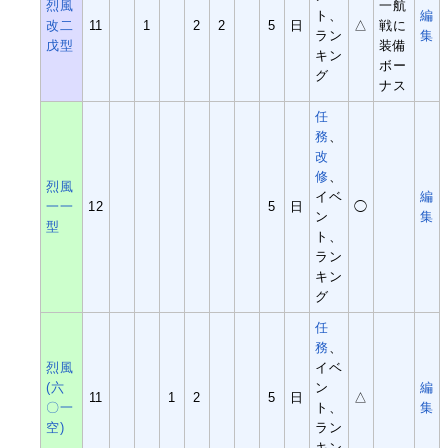
烈風
一航
ト、
編
改二
11
1
2
2
5
日
△
戦に
ラン
集
戊型
装備
キン
ボー
グ
ナス
任
務
、
改
修
、
烈風
イベ
編
一一
12
5
日
◯
ン
集
型
ト、
ラン
キン
グ
任
務
、
烈風
イベ
(六
ン
編
11
1
2
5
日
△
〇一
ト、
集
空)
ラン
キン