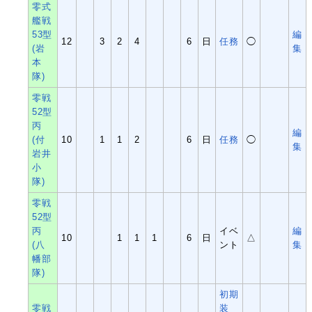
零式
艦戦
53型
編
12
3
2
4
6
日
任務
◯
(岩
集
本
隊)
零戦
52型
丙
編
(付
10
1
1
2
6
日
任務
◯
集
岩井
小
隊)
零戦
52型
丙
イベ
編
10
1
1
1
6
日
△
(八
ント
集
幡部
隊)
初期
零戦
装