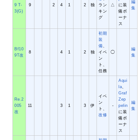
編
9 T-
9
2
4
1
2
独
ラン
△
に装
集
3(G)
キン
備ボ
グ
ーナ
ス
初期
装
備
、
Bf10
編
8
4
1
2
独
イベ
◯
9T改
集
ン
ト、
任務
Aqui
la
、
Graf
イベ
Re.2
Zep
ン
編
005
11
3
1
3
伊
-
pelin
ト、
集
改
に装
改修
備ボ
ーナ
ス