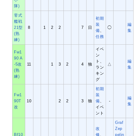
隊)
零式
初期
艦戦
装
編
21型
8
1
2
2
7
日
◯
備
、
集
(熟
任務
練)
イベ
Fw1
ン
90 A
ト、
編
-5改
11
1
3
2
4
独
△
ラン
集
(熟
キン
練)
グ
初期
Fw1
装
編
90T
10
2
2
3
独
備
、
-
集
改
イベ
ント
Graf
改
Zep
Bf10
修
、
pelin