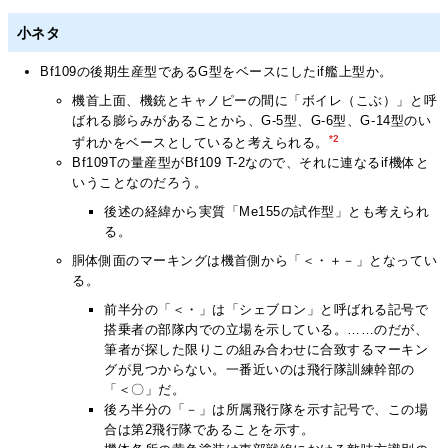
小ネタ
Bf109の後期生産型であるG型をベースにしたif艦上型か。
機首上面、機銃とキャノピーの間に「ボイレ（こぶ）」と呼
ばれる膨らみがあることから、G-5型、G-6型、G-14型のい
*2
ずれかをベースとしていると考えられる。
Bf109Tの量産型がBf109 T-2なので、それに連なるif機体と
いうことなのだろう。
後述の経緯から実質「Me155の試作型」とも考えられ
る。
胴体側面のマーキングは機首側から「＜・＋－」となってい
る。
前半分の「＜・」は「シェブロン」と呼ばれる記号で
搭乗者の部隊内での立場を示している。……のだが、
筆者が探した限りこの組み合わせに合致するマーキン
グが見つからない。一番近いのは飛行隊訓練幹部の
「＜〇」だ。
後ろ半分の「－」は所属飛行隊を示す記号で、この場
合は第2飛行隊であることを示す。