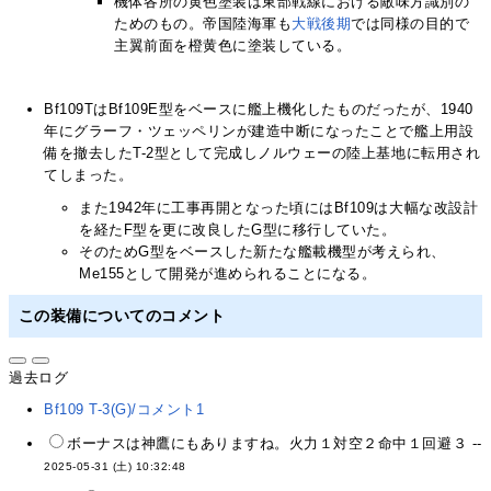
機体各所の黄色塗装は東部戦線における敵味方識別の
ためのもの。帝国陸海軍も
大戦
後期
では同様の目的で
主翼前面を橙黄色に塗装している。
Bf109TはBf109E型をベースに艦上機化したものだったが、1940
年にグラーフ・ツェッペリンが建造中断になったことで艦上用設
備を撤去したT-2型として完成しノルウェーの陸上基地に転用され
てしまった。
また1942年に工事再開となった頃にはBf109は大幅な改設計
を経たF型を更に改良したG型に移行していた。
そのためG型をベースした新たな艦載機型が考えられ、
Me155として開発が進められることになる。
この装備についてのコメント
過去ログ
Bf109 T-3(G)/コメント1
ボーナスは神鷹にもありますね。火力１対空２命中１回避３ --
2025-05-31 (土) 10:32:48