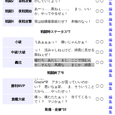
戦闘2
昼戦攻撃
のしていくよっ！
◯
◯
集
あーっ……夜ねぇ……。 まっ、いい
編
戦闘3
夜戦開始
◯
◯
か。やってやるぜぇ！
集
編
戦闘4
夜戦攻撃
実は結構最新鋭だぜ？ 本物のなっ！
◯
◯
集
編
戦闘時ステータス
*7
集
編
小破
うあぁぁぁっ！ 痛いじゃんかぁ！
◯
◯
集
っ！ 沈みゃしねぇけど、姉貴に見せる
編
中破/大破
◯
◯
面ねぇぜ！
集
嘘だろ…あたし、まじ、ここで沈むん
編
轟沈
◯
◯
か…そんな…馬鹿な…、まじか…姉貴…
集
編
戦闘終了
*8
集
グラッチェ
Grazie
*9
! アタシが貰っていいのか
編
勝利MVP
◯
◯
い？ 悪いなぁ皆。 ま、そういうこと
集
だから……やったぜっ！
痛っ、痛たたたぁっ！ 当ててくるっ
編
旗艦大破
◯
◯
て！？ マジかぁ！？
集
編
装備・改修
*10
集