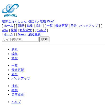
艦隊これくしょん -艦これ- 攻略 Wiki*
[
ホーム
] [
新規
|
編集
|
添付
] [
一覧
|
最終更新
|
差分
|
バックアップ
] [
凍結
|
複製
|
名前変更
] [
ヘルプ
]
[
ホーム
] [
Menu
|
最終更新
]
新規
編集
添付
一覧
最終更新
差分
バックアップ
凍結
複製
名前変更
ヘルプ