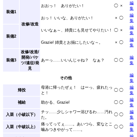
編
おおっ！ ありがたい！
◯
×
集
装備1
編
おっ！ いいな、ありがたい！
×
◯
集
改修/改造
編
いいなぁ～、姉貴にも見せてやりたい！
◯
×
集
装備2
編
Grazie! 姉貴とお揃にしたいな～。
×
◯
集
改修/改造/
開発/バケ
編
装備3
あーっ……いいんじゃね？ なぁ？
◯
◯
ツ/遠征/発
集
見
編
その他
集
母港に帰ったぜぇ！ はーっ、疲れたっ
編
帰投
◯
◯
と！
集
編
補給
助かる、Grazie!
◯
◯
集
チッ……少しシャワー浴びるわ……汚れ
編
入渠（小破以下）
◯
◯
た。
集
痛ってってぇ……。あいつら、変なとこ
編
入渠（中破以上）
◯
◯
噛みつきやがって……。
集
編