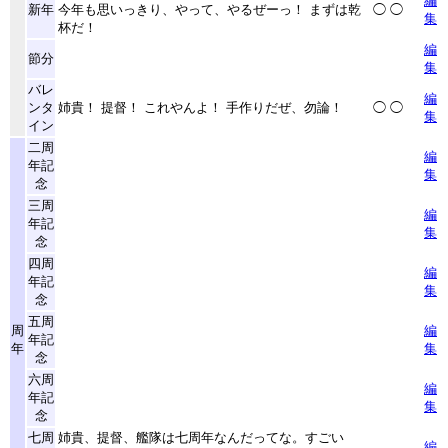
編
新年
今年も思いっきり、やって、やるぜーっ！ まずは乾
◯
◯
集
杯だ！
編
節分
集
バレ
編
ンタ
姉貴！ 提督！ これやんよ！ 手作りだぜ、勿論！
◯
◯
集
イン
二周
編
年記
集
念
三周
編
年記
集
念
四周
編
年記
集
念
五周
周
編
年記
年
集
念
六周
編
年記
集
念
七周
姉貴、提督、艦隊は七周年なんだってな。すごい
編