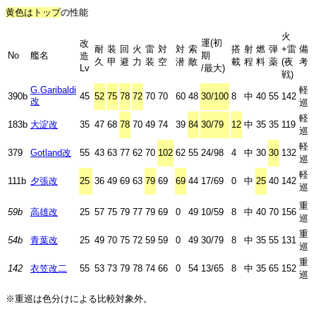
黄色はトップ
の性能
火
運(初
改
耐
装
回
火
雷
対
対
索
搭
射
燃
弾
+雷
備
No
艦名
期
造
久
甲
避
力
装
空
潜
敵
載
程
料
薬
(夜
考
Lv
/最大)
戦)
G.Garibaldi
軽
390b
45
52
75
78
72
70
70
60
48
30/100
8
中
40
55
142
改
巡
軽
183b
大淀改
35
47
68
78
70
49
74
39
84
30/79
12
中
35
35
119
巡
軽
379
Gotland改
55
43
63
77
62
70
102
62
55
24/98
4
中
30
30
132
巡
軽
111b
夕張改
25
36
49
69
63
79
69
69
44
17/69
0
中
25
40
142
巡
重
59b
高雄改
25
57
75
79
77
79
69
0
49
10/59
8
中
40
70
156
巡
重
54b
青葉改
25
49
70
75
72
59
59
0
49
30/79
8
中
35
55
131
巡
重
142
衣笠改二
55
53
73
79
78
74
66
0
54
13/65
8
中
35
65
152
巡
※重巡は色分けによる比較対象外。