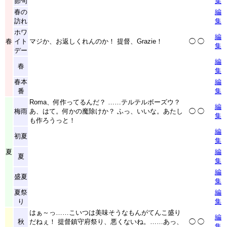
節句
集
春の
編
訪れ
集
ホワ
編
春
イト
マジか、お返しくれんのか！ 提督、Grazie！
◯
◯
集
デー
編
春
集
春本
編
番
集
Roma、何作ってるんだ？ ……テルテルボーズウ？
編
梅雨
あ、はて。何かの魔除けか？ ふっ、いいな。あたし
◯
◯
集
も作ろうっと！
編
初夏
集
夏
編
夏
集
編
盛夏
集
夏祭
編
り
集
はぁ～っ……こいつは美味そうなもんがてんこ盛り
編
秋
だねぇ！ 提督鎮守府祭り、悪くないね。……あっ、
◯
◯
集