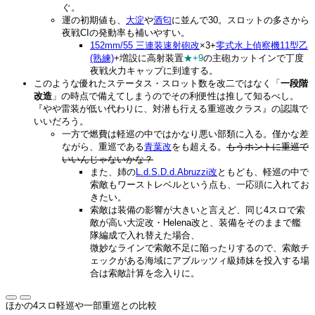
ぐ。
運の初期値も、
大淀
や
酒匂
に並んで30。スロットの多さから
夜戦CIの発動率も補いやすい。
152mm/55 三連装速射砲改
×3+
零式水上偵察機11型乙
(熟練)
+増設に高射装置
★+9
の主砲カットインで丁度
夜戦火力キャップに到達する。
このような優れたステータス・スロット数を改二ではなく「
一段階
改造
」の時点で備えてしまうのでその利便性は推して知るべし。
『やや雷装が低い代わりに、対潜も行える重巡改クラス』の認識で
いいだろう。
一方で燃費は軽巡の中ではかなり悪い部類に入る。僅かな差
ながら、重巡である
青葉改
をも超える。
もうホントに重巡で
いいんじゃないかな？
また、姉の
L.d.S.D.d.Abruzzi改
ともども、軽巡の中で
索敵もワーストレベルという点も、一応頭に入れてお
きたい。
索敵は装備の影響が大きいと言えど、同じ4スロで索
敵が高い大淀改・Helena改と、装備をそのままで艦
隊編成で入れ替えた場合、
微妙なラインで索敵不足に陥ったりするので、索敵チ
ェックがある海域にアブルッツィ級姉妹を投入する場
合は索敵計算を念入りに。
ほかの4スロ軽巡や一部重巡との比較