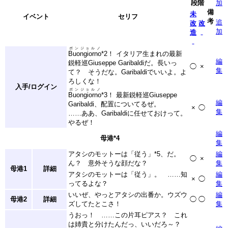
段階
加
備
未
イベント
セリフ
考
追
改
改
加
造
ボンジョルノ
Buongiorno
*2
！ イタリア生まれの最新
編
鋭軽巡Giuseppe Garibaldiだ。長いっ
◯
×
集
て？ そうだな。Garibaldiでいいよ。よ
ろしくな！
入手/ログイン
ボンジョルノ
Buongiorno
*3
！ 最新鋭軽巡Giuseppe
編
Garibaldi、配置についてるぜ。
×
◯
集
……ああ、Garibaldiに任せておけって。
やるぜ！
編
母港
*4
集
アタシのモットーは「従う」
*5
、だ。
編
◯
×
ん？ 意外そうな顔だな？
集
母港1
詳細
アタシのモットーは「従う」。 ……知
編
×
◯
ってるよな？
集
いいぜ、やっとアタシの出番か。ウズウ
編
母港2
詳細
◯
◯
ズしてたとこさ！
集
うおっ！ ……この片耳ピアス？ これ
は姉貴と分けたんだっ、いいだろ～？