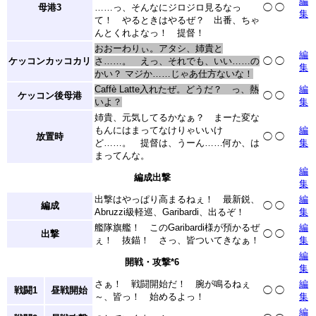
編
母港3
……っ、そんなにジロジロ見るなっ
◯
◯
集
て！ やるときはやるぜ？ 出番、ちゃ
んとくれよなっ！ 提督！
おおーわりぃ。アタシ、姉貴と
編
ケッコンカッコカリ
さ……。 えっ、それでも、いい……の
◯
◯
集
かい？ マジか……じゃあ仕方ないな！
Caffè Latte入れたぜ。どうだ？ っ、熱
編
ケッコン後母港
◯
◯
いよ？
集
姉貴、元気してるかなぁ？ まーた変な
もんにはまってなけりゃいいけ
編
放置時
◯
◯
ど……。 提督は、うーん……何か、は
集
まってんな。
編
編成出撃
集
出撃はやっぱり高まるねぇ！ 最新鋭、
編
編成
◯
◯
Abruzzi級軽巡、Garibardi、出るぞ！
集
艦隊旗艦！ このGaribardi様が預かるぜ
編
出撃
◯
◯
ぇ！ 抜錨！ さっ、皆ついてきなぁ！
集
編
開戦・攻撃
*6
集
さぁ！ 戦闘開始だ！ 腕が鳴るねぇ
編
戦闘1
昼戦開始
◯
◯
～、皆っ！ 始めるよっ！
集
編