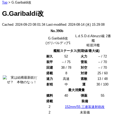
Top
> G.Garibaldi改
G.Garibaldi改
Cached: 2024-09-23 08:01:34 Last-modified: 2024-08-14 (水) 15:29:08
No.390b
L.d.S.D.d.Abruzzi級 2番
G.Garibaldi改
艦
(ガリバルディ)
*1
軽巡洋艦
艦船ステータス(初期値/最大値)
耐久
52
火力
-- / 72
装甲
-- / 75
雷装
-- / 70
回避
38 / 78
対空
-- / 70
搭載
8
対潜
25 / 60
速力
高速
索敵
13 / 48
射程
中
運
30 / 100
最大消費量
燃料
40
弾薬
55
搭載
装備
2
152mm/55 三連装速射砲改
2
未装備