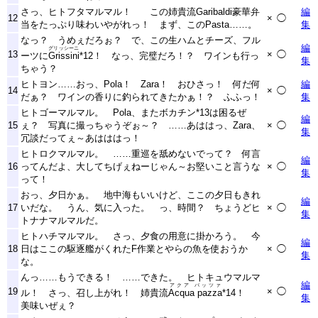
さっ、ヒトフタマルマル！ この姉貴流Garibaldi豪華弁
編
12
×
◯
当をたっぷり味わいやがれっ！ まず、このPasta……。
集
なっ？ うめぇだろぉ？ で、この生ハムとチーズ、フル
編
グリッシーニ
13
×
◯
ーツに
Grissini
*12
！ なっ、完璧だろ！？ ワインも行っ
集
ちゃう？
ヒトヨン……おっ、Pola！ Zara！ おひさっ！ 何だ何
編
14
×
◯
だぁ？ ワインの香りに釣られてきたかぁ！？ ふふっ！
集
ヒトゴーマルマル。 Pola、またボカチン
*13
は困るぜ
編
15
ぇ？ 写真に撮っちゃうぞぉ～？ ……あははっ、Zara、
×
◯
集
冗談だってぇ～あはははっ！
ヒトロクマルマル。 ……重巡を舐めないでって？ 何言
編
16
ってんだよ、大してちげぇねーじゃん～お堅いこと言うな
×
◯
集
って！
おっ、夕日かぁ。 地中海もいいけど、ここの夕日もきれ
編
17
いだな。 うん、気に入った。 っ、時間？ ちょうどヒ
×
◯
集
トナナマルマルだ。
ヒトハチマルマル。 さっ、夕食の用意に掛かろう。 今
編
18
日はここの駆逐艦がくれたF作業とやらの魚を使おうか
×
◯
集
な。
んっ……もうできる！ ……できた。 ヒトキュウマルマ
編
アクア パッツァ
19
×
◯
ル！ さっ、召し上がれ！ 姉貴流
Acqua pazza
*14
！
集
美味いぜぇ？