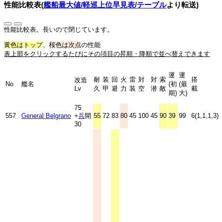
性能比較表(
艦船最大値/軽巡上位早見表/テーブル
より転送)
性能比較表。長いので閉じています。
黄色はトップ
、
桜色は次点
の性能
表上部をクリックするたびにその項目の昇順・降順で並べ替えできます
運
運
耐
装
回
火
雷
対
対
索
搭
改造
No
艦名
(初
(最
Lv
久
甲
避
力
装
空
潜
敵
載
期)
大)
75
557
General Belgrano
+
兵
開
55
72
83
80
45
100
45
90
39
99
6(1,1,1,3)
30