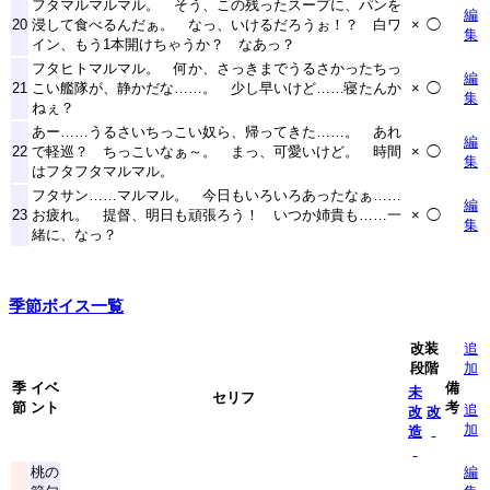
フタマルマルマル。 そう、この残ったスープに、パンを
編
20
浸して食べるんだぁ。 なっ、いけるだろうぉ！？ 白ワ
×
◯
集
イン、もう1本開けちゃうか？ なあっ？
フタヒトマルマル。 何か、さっきまでうるさかったちっ
編
21
こい艦隊が、静かだな……。 少し早いけど……寝たんか
×
◯
集
ねぇ？
あー……うるさいちっこい奴ら、帰ってきた……。 あれ
編
22
で軽巡？ ちっこいなぁ～。 まっ、可愛いけど。 時間
×
◯
集
はフタフタマルマル。
フタサン……マルマル。 今日もいろいろあったなぁ……
編
23
お疲れ。 提督、明日も頑張ろう！ いつか姉貴も……一
×
◯
集
緒に、なっ？
季節ボイス一覧
改装
追
段階
加
季
イベ
備
未
セリフ
節
ント
考
追
改
改
加
造
桃の
編