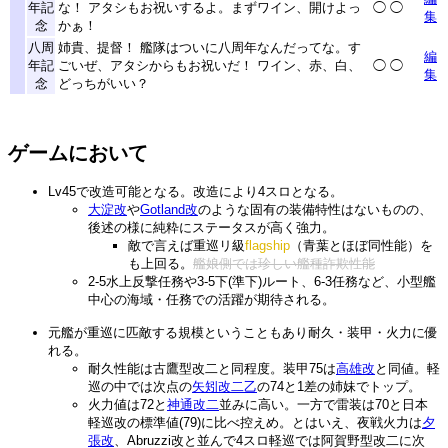
年記
な！ アタシもお祝いするよ。まずワイン、開けよっ
◯
◯
集
念
かぁ！
八周
姉貴、提督！ 艦隊はついに八周年なんだってな。す
編
年記
ごいぜ、アタシからもお祝いだ！ ワイン、赤、白、
◯
◯
集
念
どっちがいい？
ゲームにおいて
Lv45で改造可能となる。改造により4スロとなる。
大淀改
や
Gotland改
のような固有の装備特性はないものの、
後述の様に純粋にステータスが高く強力。
敵で言えば重巡リ級
flagship
（青葉とほぼ同性能）を
も上回る。
艦娘側では珍しい艦種詐欺性能
2-5水上反撃任務や3-5下(準下)ルート、6-3任務など、小型艦
中心の海域・任務での活躍が期待される。
元艦が重巡に匹敵する規模ということもあり耐久・装甲・火力に優
れる。
耐久性能は古鷹型改二と同程度。装甲75は
高雄改
と同値。軽
巡の中では次点の
矢矧改二乙
の74と1差の姉妹でトップ。
火力値は72と
神通改二
並みに高い。一方で雷装は70と日本
軽巡改の標準値(79)に比べ控えめ。とはいえ、夜戦火力は
夕
張改
、Abruzzi改と並んで4スロ軽巡では阿賀野型改二に次