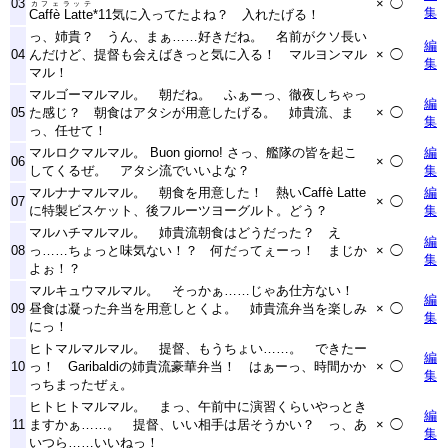
03
×
◯
カフェラッテ
集
Caffè Latte
*11
気に入ってたよね？ 入れたげる！
っ、姉貴？ うん、まぁ……好きだね。 名前がクソ長い
編
04
んだけど、提督も会えばきっと気に入る！ マルヨンマル
×
◯
集
マル！
マルゴーマルマル。 朝だね。 ふぁーっ、徹夜しちゃっ
編
05
た感じ？ 朝食はアタシが用意したげる。 姉貴流、ま
×
◯
集
っ、任せて！
マルロクマルマル。 Buon giorno! さっ、艦隊の皆を起こ
編
06
×
◯
してくるぜ。 アタシ流でいいよな？
集
マルナナマルマル。 朝食を用意した！ 熱いCaffè Latte
編
07
×
◯
に特製ビスケット、後フルーツヨーグルト。どう？
集
マルハチマルマル。 姉貴流朝食はどうだった？ え
編
08
っ……ちょっと味気ない！？ 何だってぇーっ！ まじか
×
◯
集
よぉ！？
マルキュウマルマル。 そっかぁ……じゃあ仕方ない！
編
09
昼食は凝った弁当を用意しとくよ。 姉貴流弁当を楽しみ
×
◯
集
にっ！
ヒトマルマルマル。 提督、もうちょい……。 できたー
編
10
っ！ Garibaldiの姉貴流豪華弁当！ はぁーっ、時間かか
×
◯
集
っちまったぜぇ。
ヒトヒトマルマル。 まっ、午前中に演習くらいやっとき
編
11
ますかぁ……。 提督、いい相手は居そうかい？ っ、あ
×
◯
集
いつら……いいねっ！