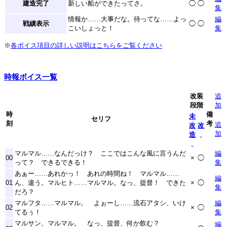
建造完了
新しい船ができたってさ。
◯
◯
集
情報か……大事だな。待ってな……よっ
編
戦績表示
◯
◯
こいしょっと！
集
※
各ボイス項目の詳しい説明はこちらをご覧ください
時報ボイス一覧
改装
追
段階
加
時
備
未
セリフ
刻
考
追
改
改
加
造
マルマル……なんだっけ？ ここではこんな風に言うんだ
編
00
×
◯
って？ できるできる！
集
あぁー……あれかっ！ あれの時間ね！ マルマル……
編
01
ん、違う。マルヒト……マルマル。なっ、提督！ できた
×
◯
集
だろ？
マルフタ……マルマル。 よぉーし……流石アタシ、いけ
編
02
×
◯
てるぅ！
集
マルサン、マルマル。 なっ、提督、何か飲む？
編