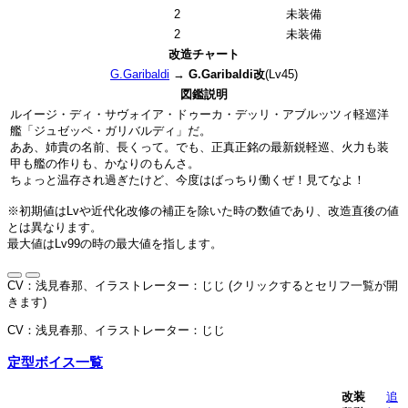
2
未装備
2
未装備
改造チャート
G.Garibaldi
→
G.Garibaldi改
(Lv45)
図鑑説明
ルイージ・ディ・サヴォイア・ドゥーカ・デッリ・アブルッツィ軽巡洋
艦「ジュゼッペ・ガリバルディ」だ。
ああ、姉貴の名前、長くって。でも、正真正銘の最新鋭軽巡、火力も装
甲も艦の作りも、かなりのもんさ。
ちょっと温存され過ぎたけど、今度はばっちり働くぜ！見てなよ！
※初期値はLvや近代化改修の補正を除いた時の数値であり、改造直後の値
とは異なります。
最大値はLv99の時の最大値を指します。
CV：浅見春那、イラストレーター：じじ (クリックするとセリフ一覧が開
きます)
CV：浅見春那、イラストレーター：じじ
定型ボイス一覧
改装
追