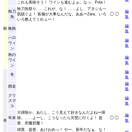
これも美味そう！ ワインも進むよぉ。なっ、Pola！
秋刀魚祭り……これが、な！ ……よし、アタシも一
秋刀
編
肌脱ぐよ！ 装備が大事なんだな。ああーZara、いろ
◯
◯
魚
集
いろ教えてくれぇー！
編
秋
晩秋
集
ハロ
編
ウィ
集
ン
秋の
編
ワイ
集
ン
編
冬
集
編
師走
集
クリ
編
スマ
集
ス
大掃除か。あたし、こう見えて好きなんだよねー掃
編
年末
除。……よーし、こうなったら完璧に行くよ！ 提
◯
◯
冬
集
督、邪魔邪魔！
姉貴、提督、あけおめっ！ やー、新年だなぁ、な！