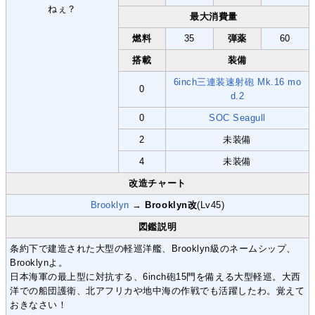
最大消費量
燃料
35
弾薬
60
搭載
装備
6inch三連装速射砲 Mk.16 mo
0
d.2
0
SOC Seagull
2
未装備
4
未装備
改造チャート
Brooklyn
→
Brooklyn改
(Lv45)
図鑑説明
条約下で建造された大型の軽巡洋艦、Brooklyn級のネームシップ、
Brooklynよ。
日本海軍の最上型に対抗する、6inch砲15門を備える大型軽巡。大西
洋での船団護衛、北アフリカや地中海の作戦でも活躍したわ。覚えて
おきなさい！