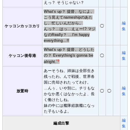
えっ？ そうじゃない？
What's up？ 提督、なによ。
こう見えてnameshipのあた
し、忙しいんだから。
編
ケッコンカッコカリ
◯
んっ？…はっ…えぇー!? マジ
集
なのReally？ …I'm happy
everything…!!
What's up？ 提督、どうした
編
の？ Everything's gonna be
ケッコン後母港
◯
集
*5
alright.
あーそうね、姉妹は全部生き
残ったわ。んで戦後、世界各
国に売却されたってわけ。
…んぅ、いや別に。チリもな
編
放置時
◯
◯
かなか悪くはなかったよ、長
集
く働けたしね。
妹の中には艦隊総旗艦になっ
た子もいるよ。
編
編成出撃
集