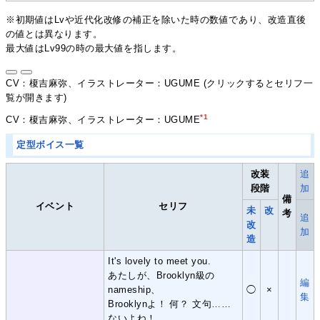
※初期値はLvや近代化改修の補正を除いた時の数値であり、改造直後
の値とは異なります。
最大値はLv99の時の最大値を指します。
CV：榎吉麻弥、イラストレーター：UGUME (クリックするとセリフ一
覧が開きます)
*1
CV：榎吉麻弥、イラストレーター：UGUME
定型ボイス一覧
改装
追
段階
加
備
イベント
セリフ
未
改
考
追
改
加
造
It's lovely to meet you.
あたしが、Brooklyn級の
編
nameship、
◯
×
集
Brooklynよ！ 何？ 文句……
ないよね！