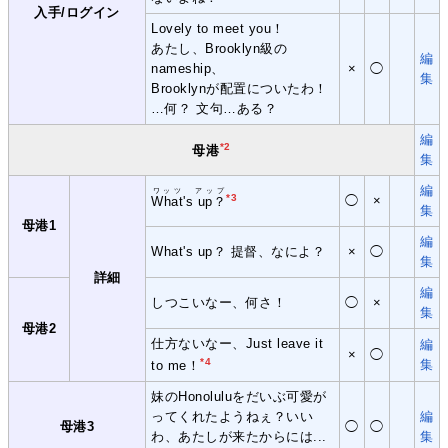
入手/ログイン
Lovely to meet you！
あたし、Brooklyn級の
編
nameship、
×
◯
集
Brooklynが配置についたわ！
…何？ 文句…ある？
編
*2
母港
集
編
ワッツ アップ
*3
◯
×
What's up？
集
母港1
編
What's up？ 提督、なによ？
×
◯
集
詳細
編
しつこいなー、何さ！
◯
×
集
母港2
仕方ないなー、Just leave it
編
×
◯
*4
集
to me！
妹のHonoluluをだいぶ可愛が
ってくれたようねぇ？いい
編
母港3
◯
◯
わ、あたしが来たからには...
集