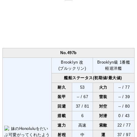
No.497b
Brooklyn 改
Brooklyn級 1番艦
(ブルックリン)
軽巡洋艦
艦船ステータス(初期値/最大値)
耐久
53
火力
-- / 77
装甲
-- / 67
雷装
-- / 39
回避
37 / 81
対空
-- / 80
搭載
6
対潜
0 / 43
速力
高速
索敵
22 / 77
射程
中
運
37 / 97