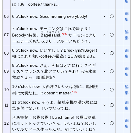
集
ば！あ、coffee? thanks...
編
06
6 o'clock now. Good morning everybody!
×
◯
集
7 o'clock now. モーニングはこれで決まり！
編
ベーグルサンド
*25
07
×
◯
Brooklyn特製、
Bagelsand
.
サーモンにクリ
集
ームチーズもたっぷり！フルーツもどうぞ。
8 o'clock now. いいでしょ？BrooklynのBagel！
編
08
×
◯
朝はこれと熱いcoffeeが最高！1日が始まるわ。
集
9 o'clock now. さぁ、今日はどこに行く？イギ
編
09
リス？フランス？北アフリカ？それとも潜水艦
×
◯
集
救助？えっ、船団護衛？
10 o'clock now. 大西洋？いいわよ別に。船団護
編
10
×
◯
*26
集
衛は大切だわ。It doesn’t matter.
11 o'clock now. そうよ。敵航空機や潜水艦には
編
11
×
◯
気を付けないと！いつだってね。
集
さあ提督！お昼お昼！Lunch time! お昼は簡単
編
12
にホットドックでいい？ん、いいよね？おいし
×
◯
集
いサルサソース作ったんだ。かけていいよね？