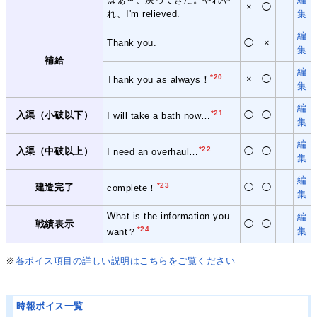
×
◯
れ、I'm relieved.
集
編
Thank you.
◯
×
集
補給
編
*20
×
◯
Thank you as always！
集
編
*21
入渠（小破以下）
◯
◯
I will take a bath now…
集
編
*22
入渠（中破以上）
◯
◯
I need an overhaul…
集
編
*23
建造完了
◯
◯
complete！
集
What is the information you
編
戦績表示
◯
◯
*24
集
want？
※
各ボイス項目の詳しい説明はこちらをご覧ください
時報ボイス一覧