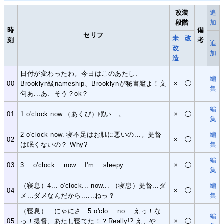
改装
追
段階
加
時
備
セリフ
未
改
刻
考
追
改
加
造
日付が変わったわ。今日はこのあたし、
編
00
Brooklyn級nameship、Brooklynが秘書艦よ！文
×
◯
集
句あ...あ、そう？ok？
編
01
1 o'clock now.（あくび）眠い...。
×
◯
集
2 o'clock now. 寝不足はお肌に悪いの...。提督
編
02
×
◯
は眠くないの？ Why?
集
編
03
3... o'clock... now... I'm... sleepy...
×
◯
集
（寝息）4... o'clock... now... （寝息）提督...ダ
編
04
×
◯
メ...ダメなんだから......ねっ？
集
（寝息）...にゃにさ...5 o'clo... no... えっ！な
編
05
っ！提督、あたし寝てた！？Really!? え、や
×
◯