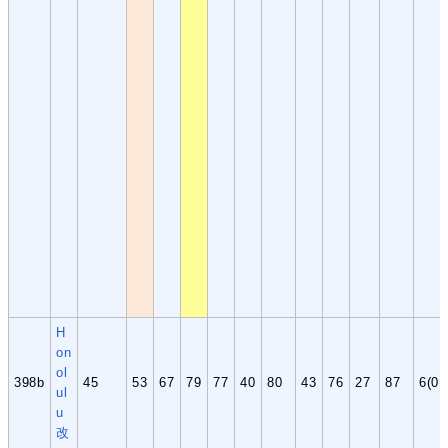
H
on
ol
398b
45
53
67
79
77
40
80
43
76
27
87
6(0,
ul
u
改