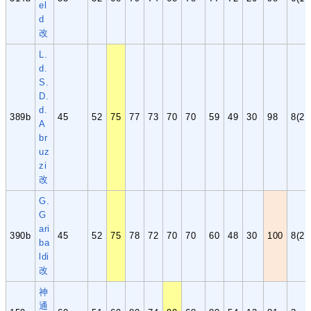
el
d
改
L.
d.
S.
D.
d.
389b
45
52
75
77
73
70
70
59
49
30
98
8(2,
A
br
uz
zi
改
G.
G
ari
390b
45
52
75
78
72
70
70
60
48
30
100
8(2,
ba
ldi
改
神
通