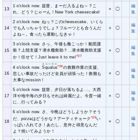
1 o'clock now. 提督、まーだ入るよね～？こ
編
13
×
◯
れ、どう？じゃーん！New York cheesecake!
集
2 o'clock now. ねっ？このcheesecake、いくら
編
14
でも入っちゃうでしょ？フルーツとも合うんだ
×
◯
集
よね～。食ったら運動しなきゃ！
3 o'clock now. さっ、午後も働こっか！船団護
編
衛？上陸支援？潜水艦救助？...潜水艦救助支援
15
×
◯
集
*27
か！任せて！Just leave it to me!
スコーラス
*28
4 o'clock now.
Squalus
の救難作業の支援、
編
16
×
◯
悲しい事故だったけど全員が頑張った！救難も
集
大事なmission！
5 o'clock now. 提督、夕日が落ちるよ...。大西
編
17
洋や地中海の夕日もそれは綺麗だよ。今度一緒
×
◯
集
に...行ってみる？
6 o'clock now. さ、今晩はどうしようか？そう
*29
編
だ、pizzaはどうかな？アーティチョーク
い
18
×
◯
集
っぱい入れてさ！あたし、意外と得意なんだ
よ？焼いてみようか！