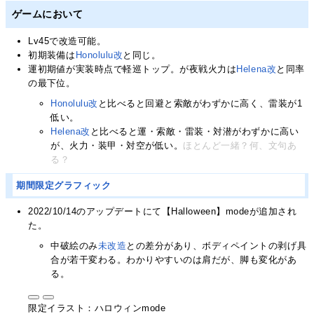
ゲームにおいて
Lv45で改造可能。
初期装備は
Honolulu改
と同じ。
運初期値が実装時点で軽巡トップ。が夜戦火力は
Helena改
と同率
の最下位。
Honolulu改
と比べると回避と索敵がわずかに高く、雷装が1
低い。
Helena改
と比べると運・索敵・雷装・対潜がわずかに高い
が、火力・装甲・対空が低い。
ほとんど一緒？何、文句あ
る？
期間限定グラフィック
2022/10/14のアップデートにて【Halloween】modeが追加され
た。
中破絵のみ
未改造
との差分があり、ボディペイントの剥げ具
合が若干変わる。わかりやすいのは肩だが、脚も変化があ
る。
限定イラスト：ハロウィンmode