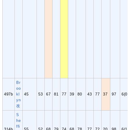
Br
oo
497b
kl
45
53
67
81
77
39
80
43
77
37
97
6(0,
yn
改
S
he
ffi
314b
55
52
68
79
74
68
78
77
72
20
98
6(1,