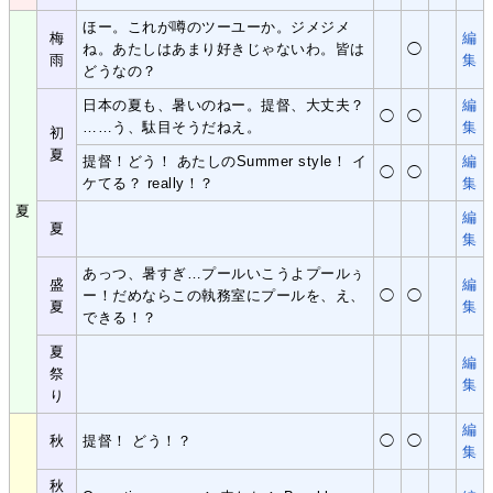
ほー。これが噂のツーユーか。ジメジメ
梅
編
ね。あたしはあまり好きじゃないわ。皆は
◯
雨
集
どうなの？
日本の夏も、暑いのねー。提督、大丈夫？
編
◯
◯
……う、駄目そうだねえ。
集
初
夏
提督！どう！ あたしのSummer style！ イ
編
◯
◯
ケてる？ really！？
集
夏
編
夏
集
あっつ、暑すぎ…プールいこうよプールぅ
盛
編
ー！だめならこの執務室にプールを、え、
◯
◯
夏
集
できる！？
夏
編
祭
集
り
編
秋
提督！ どう！？
◯
◯
集
秋