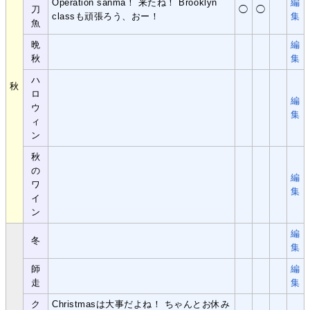
Operation sanma！ 来たね！ Brooklyn
編
刀
◯
◯
classも頑張ろう、おー！
集
魚
晩
編
秋
集
ハ
秋
ロ
編
ウ
集
ィ
ン
秋
の
編
ワ
集
イ
ン
編
冬
集
師
編
走
集
ク
Christmasは大事だよね！ ちゃんとお休み