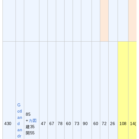
G
otl
85
an
+
カ
図
430
d
47
67
78
60
73
90
60
72
26
108
14(2
建35
an
開55
dr