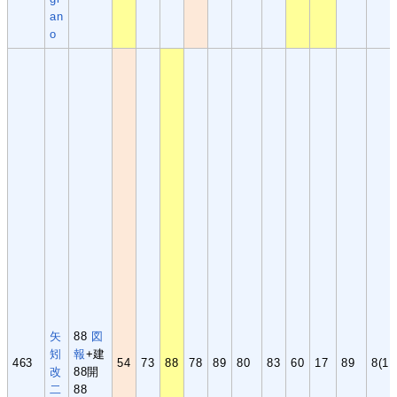
an
o
矢
88
図
矧
報
+建
463
54
73
88
78
89
80
83
60
17
89
8(1,
改
88開
二
88