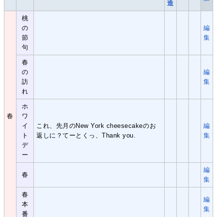
造
桃
の
編
節
集
句
春
の
編
訪
集
れ
ホ
春
ワ
イ
これ、先月のNew York cheesecakeのお
編
ト
返しに？てーとくっ、Thank you.
集
デ
ー
編
春
集
春
編
本
集
番