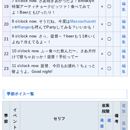
7 o'clock now. さあ焼きあがったよ！Brooklyn
編
19
特製アーティチョークピッツァ！食べてみて
×
◯
集
よ！Beerともぴったり！
8 o'clock now. そうだね、今度は
Massachusett
編
20
×
◯
s
や
Ranger
も呼んでPartyしてみる？いいかも！
集
9 o'clock now. さっ、提督～？beerもう1本いく
編
21
×
◯
よね？冷えてるよ～！
集
10 o'clock now. ふ～食べた飲んだー。さあ片付
編
22
×
◯
けて寝ちゃおっか！提督！手伝ってー
集
11 o'clock now. 提督、今日もお疲れ！ちょっと
編
23
×
◯
寝ようよ。Good night!
集
季節ボイス一覧
改装
追
イ
段階
加
季
ベ
備
セリフ
未
改
節
ン
考
追
改
ト
加