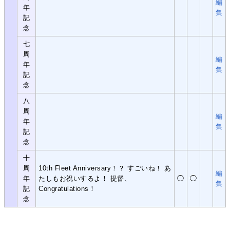
編
年
集
記
念
七
周
編
年
集
記
念
八
周
編
年
集
記
念
十
周
10th Fleet Anniversary！？ すごいね！ あ
編
年
たしもお祝いするよ！ 提督、
◯
◯
集
記
Congratulations！
念