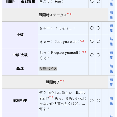
戦闘4
夜戦攻撃
そこよ！ Fire！
◯
◯
集
編
*10
戦闘時ステータス
集
編
きゃー！ くっそう…！
◯
◯
集
小破
編
*11
◯
◯
きゃー！ Just you wait！
集
*12
編
ちっ！ Prepare yourself！
中破/大破
◯
◯
集
くそっ！
編
轟沈
反転ボイス
集
編
*13
戦闘終了
集
何？ あたしに新しい…Battle
*14
編
star!?
あっ、まあいいんじ
勝利MVP
◯
◯
集
ゃないの？貰っとくけど。…
何よ？
編