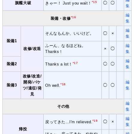
*15
旗艦大破
◯
◯
きゃー！ Just you wait！
集
編
*16
装備・改修
集
編
そんなもんか、いいけど。
◯
×
集
装備1
ふーん、なるほどね。
編
改修/改造
×
◯
Thanks！
集
編
*17
装備2
◯
◯
Thanks a lot！
集
改修/改造/
開発/バケ
編
*18
装備3
◯
◯
Oh well.
ツ/遠征/発
集
見
編
その他
集
編
*19
◯
×
戻ってきた…I'm relieved.
集
帰投
はぁ～、戻ってきた。やれや
編