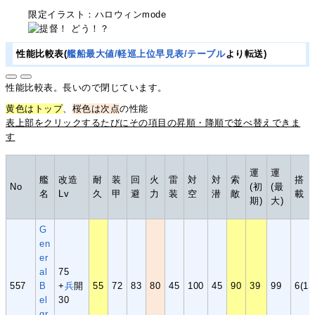
限定イラスト：ハロウィンmode
性能比較表(
艦船最大値/軽巡上位早見表/テーブル
より転送)
性能比較表。長いので閉じています。
黄色はトップ
、
桜色は次点
の性能
表上部をクリックするたびにその項目の昇順・降順で並べ替えできま
す
運
運
艦
改造
耐
装
回
火
雷
対
対
索
搭
No
(初
(最
名
Lv
久
甲
避
力
装
空
潜
敵
載
期)
大)
G
en
er
al
75
557
B
+
兵
開
55
72
83
80
45
100
45
90
39
99
6(1,
el
30
gr