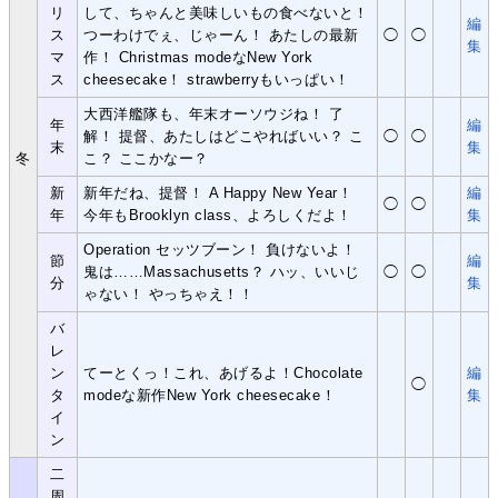
リ
して、ちゃんと美味しいもの食べないと！
編
ス
つーわけでぇ、じゃーん！ あたしの最新
◯
◯
集
マ
作！ Christmas modeなNew York
ス
cheesecake！ strawberryもいっぱい！
大西洋艦隊も、年末オーソウジね！ 了
年
編
解！ 提督、あたしはどこやればいい？ こ
◯
◯
末
集
冬
こ？ ここかなー？
新
新年だね、提督！ A Happy New Year！
編
◯
◯
年
今年もBrooklyn class、よろしくだよ！
集
Operation セッツブーン！ 負けないよ！
節
編
鬼は……Massachusetts？ ハッ、いいじ
◯
◯
分
集
ゃない！ やっちゃえ！！
バ
レ
ン
てーとくっ！これ、あげるよ！Chocolate
編
◯
タ
modeな新作New York cheesecake！
集
イ
ン
二
周