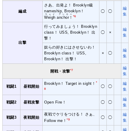
さあ、出発よ！ Brooklyn級
編
nameship, Brooklyn！
編成
◯
◯
集
ウェイ アンカー
*6
Weigh anchor！
行ってみましょう！ Brooklyn
編
class！ USS, Brooklyn！ 出
◯
×
集
撃！
出撃
奴らの好きにはさせないわ！
編
Brooklyn class！ USS,
×
◯
集
Brooklyn！ 出撃！
編
*7
開戦・攻撃
集
*
編
Brooklyn！ Target in sight！
戦闘1
昼戦開始
◯
◯
集
8
編
戦闘2
昼戦攻撃
Open Fire！
◯
◯
集
夜戦でケリをつける！ さぁ、
編
戦闘3
夜戦開始
◯
◯
*9
集
Follow me！
編