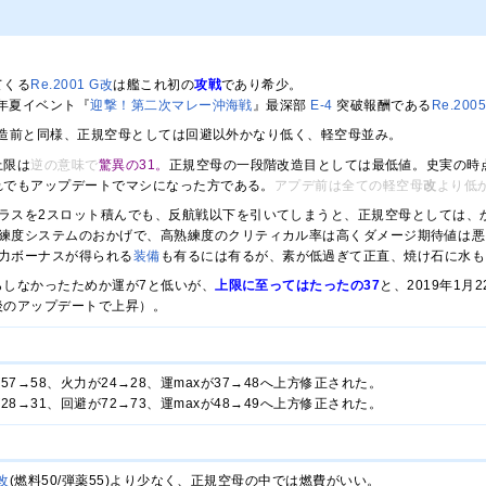
てくる
Re.2001 G改
は艦これ初の
攻戦
であり希少。
6年夏イベント『
迎撃！第二次マレー沖海戦
』最深部
E-4
突破報酬である
Re.200
造前と同様、正規空母としては回避以外かなり低く、軽空母並み。
上限は
逆の意味で
驚異の31。
正規空母の一段階改造目としては最低値。史実の時
れでもアップデートでマシになった方である。
アプデ前は全ての軽空母
改
より低
ラスを2スロット積んでも、反航戦以下を引いてしまうと、正規空母としては、
練度システムのおかげで、高熟練度のクリティカル率は高くダメージ期待値は悪
力ボーナスが得られる
装
備
も有るには有るが、素が低過ぎて正直、焼け石に水も
らしなかったためか運が7と低いが、
上限に至ってはたったの37
と、2019年1
後のアップデートで上昇）。
装甲が57→58、火力が24→28、運maxが37→48へ上方修正された。
火力が28→31、回避が72→73、運maxが48→49へ上方修正された。
改
(燃料50/弾薬55)より少なく、正規空母の中では燃費がいい。