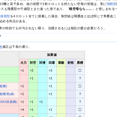
10機と若干多め。改の状態で1桁スロットを持たない空母の登場は、実に
翔鶴
型
ンスも飛鷹型や千歳型とまた違った形であり、「
軽空母なら……
」と惜しまれる
 後期型
を4スロット全てに搭載した場合、制空値は飛鷹改とほぼ同じで隼鷹改二を
込める利点がある。
率の特効でも付与されない限り、活躍させるには相応の愛が必要だろう。
ス
補正は下表の通り。
加算値
火力
対空
対潜
回避
索敵
射程
累積
+1
+2
+3
◯
+1
+2
?
載機)
+1
+1
◯
搭載機/熟練)
+1
+1
?
KMX搭載機)
+1
+1
+1
?
+4
+1
+1
◯