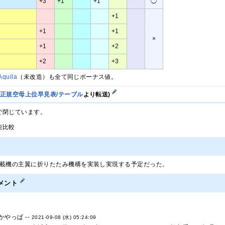
+3
+1
+1
◯
+1
+1
+1
×
+1
+2
+2
+3
Aquila
（未改造）も全て同じボーナス値。
/正規空母上位早見表/テーブル
より転送)
で閉じています。
能比較
艦載機の主翼に折りたたみ機構を実装し実現する予定だった。
メント
やっぱ --
2021-09-08 (水) 05:24:09