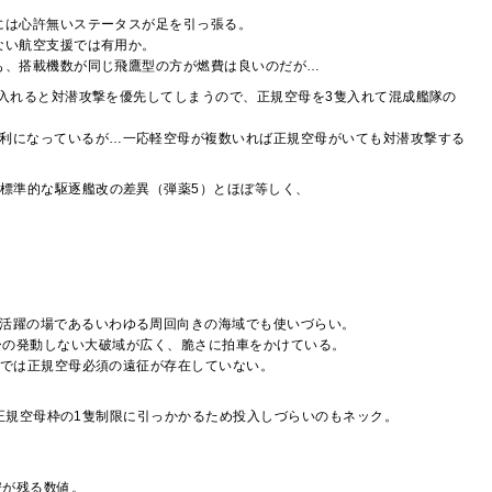
には心許無いステータスが足を引っ張る。
ない航空支援では有用か。
も、搭載機数が同じ飛鷹型の方が燃費は良いのだが…
数入れると対潜攻撃を優先してしまうので、正規空母を3隻入れて混成艦隊の
利になっているが…一応軽空母が複数いれば正規空母がいても対潜攻撃する
標準的な駆逐艦改の差異（弾薬5）とほぼ等しく、
活躍の場であるいわゆる周回向きの海域でも使いづらい。
ーの発動しない大破域が広く、脆さに拍車をかけている。
状では正規空母必須の遠征が存在していない。
正規空母枠の1隻制限に引っかかるため投入しづらいのもネック。
安が残る数値。