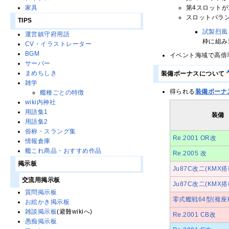
第4スロットが
家具
スロットバラ
TIPS
試製烈風
運営鎮守府用語
枠に組み
CV・イラストレーター
BGM
イベント海域で高倍
サーバー
まめちしき
装備ボーナスについて
雑学
得られる
装備ボーナ
艦種ごとの特徴
wiki内神社
用語集1
装備
用語集2
俗称・スラング集
Re.2001 OR改
情報倉庫
艦これ商品・おすすめ作品
Re.2005 改
掲示板
Ju87C改二(KMX搭
交流用掲示板
Ju87C改二(KMX
質問掲示板
零式艦戦64型(複座
お絵かき掲示板
雑談掲示板
(避難wikiへ)
Re.2001 CB改
愚痴掲示板