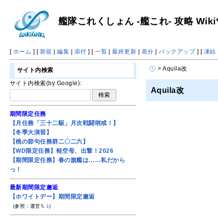
艦隊これくしょん -艦これ- 攻略 Wiki
[
ホーム
] [
新規
|
編集
|
添付
] [
一覧
|
最終更新
|
差分
|
バックアップ
] [
凍結
> Aquila改
サイト内検索
サイト内検索(by Google):
Aquila改
期間限定任務
【月任務「三十二駆」月次戦闘哨戒！】
【冬季大演習】
【桃の節句任務群二〇二六】
【WD限定任務】軽空母、出撃！2026
【期間限定任務】春の旗艦は……私だから
っ！
最新期間限定邂逅
【ホワイトデー】期間限定邂逅
(参照：運営𝕏
1
)