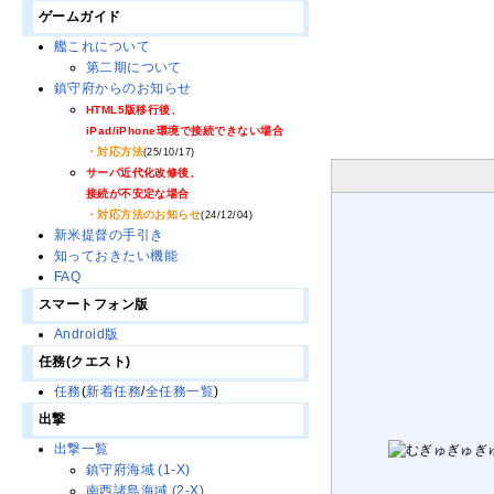
ゲームガイド
艦これについて
第二期について
鎮守府からのお知らせ
HTML5版移行後、
iPad/iPhone環境で接続できない場合
・対応方法
(25/10/17)
サーバ近代化改修後、
接続が不安定な場合
・対応方法のお知らせ
(24/12/04)
新米提督の手引き
知っておきたい機能
FAQ
スマートフォン版
Android版
任務(クエスト)
任務
(
新着任務
/
全任務一覧
)
出撃
出撃一覧
鎮守府海域 (1-X)
南西諸島海域 (2-X)