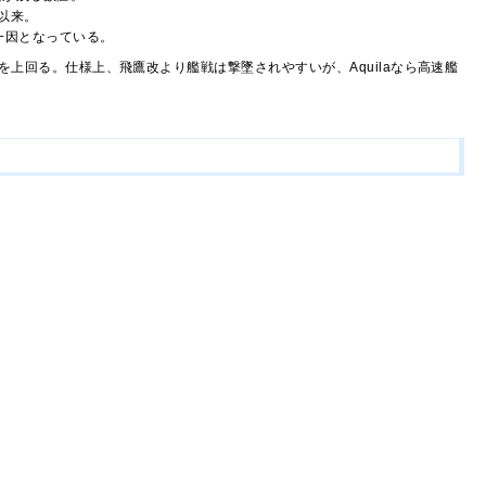
以来。
一因となっている。
上回る。仕様上、飛鷹改より艦戦は撃墜されやすいが、Aquilaなら高速艦