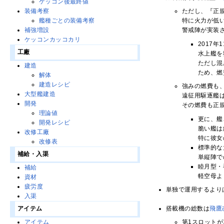
ケッコン後最終値
ただし、『正
装備考察
特に火力が低
艦種ごとの装備考察
警戒陣が実装
補強増設
ケッコンカッコカリ
2017
工廠
水上艦を
ただし混
建造
ため、燃
解体
建造レシピ
強みの燃費も
大型艦建造
遠征用駆逐艦
開発
その燃費も正
理論値
更に、艦
開発レシピ
脆い艦は
改修工廠
特に彼女
改修表
標準的な
補給・入渠
単縦陣で
睦月型・
補給
軽空母よ
資材
疲労度
単独で運用するより
入渠
搭載機の総数は
飛鷹
アイテム
第1スロットが
アイテム