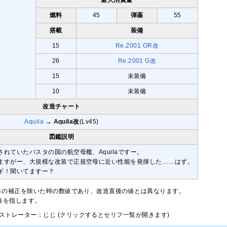
燃料
45
弾薬
55
搭載
装備
15
Re.2001 OR改
26
Re.2001 G改
15
未装備
10
未装備
改造チャート
Aquila
→
Aquila改
(Lv45)
図鑑説明
れていたパスタの国の航空母艦、Aquilaですー。
ますがー、大規模な改装で正規空母に近い性能を発揮した……はず。
ギ！聞いてますー？
修の補正を除いた時の数値であり、改造直後の値とは異なります。
大値を指します。
ストレーター：じじ (クリックするとセリフ一覧が開きます)