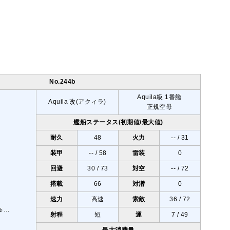
No.244b
Aquila級 1番艦
Aquila 改(アクィラ)
正規空母
艦船ステータス(初期値/最大値)
耐久
48
火力
-- / 31
装甲
-- / 58
雷装
0
回避
30 / 73
対空
-- / 72
搭載
66
対潜
0
速力
高速
索敵
36 / 72
射程
短
運
7 / 49
最大消費量