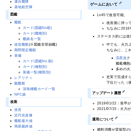
連合艦隊
ゲームにおいて
基地航空隊
図鑑
Lv45で改造可能。
艦船
改造後に持っ
カード(図鑑No順)
ちなみに201
カード(艦種別)
ステータス的には改
艦娘名一覧
中でも、火力
改造艦船
(※図鑑非登録艦)
ちなみに、こ
期間限定艦船
装備
流星改
ク
カード(図鑑No.順)
艦載機熟
カード(種類別)
多めの火
装備一覧(種類別)
史実で完成す
レアリティ
下位だった（
敵艦船
深海棲艦カード一覧
アップデート履歴
NPC娘
改装
2019/01/22：
2021/07/15：
改造
近代化改修
運用について
艦船最大値
簡易最終値
燃料消費が雲龍型の