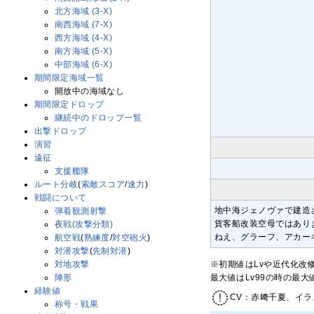
北方海域 (3-X)
南西海域 (7-X)
西方海域 (4-X)
南方海域 (5-X)
中部海域 (6-X)
期間限定海域一覧
開放中の海域なし
期間限定ドロップ
継続中のドロップ一覧
出撃ドロップ
演習
遠征
支援艦隊
ルート分岐
(
索敵スコア
/
速力
)
戦闘について
地中海ジェノヴァで建造さ
弾着観測射撃
貨客船改装空母ではあり
夜戦(攻撃分類)
ねえ、グラーフ、アカー
航空戦
(
熟練度
/
対空砲火
)
対潜攻撃
(
先制対潜
)
※初期値はLvや近代化改
対地攻撃
最大値はLv99の時の最
陣形
経験値
CV：赤﨑千夏、イラ
称号・戦果