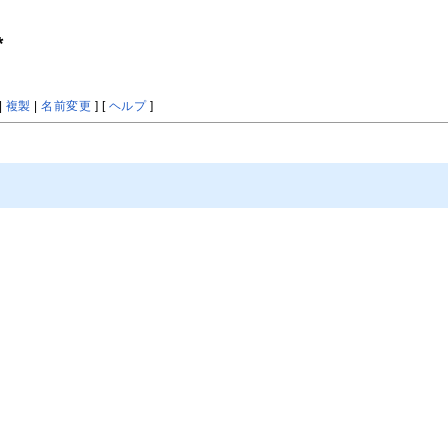
*
|
複製
|
名前変更
] [
ヘルプ
]