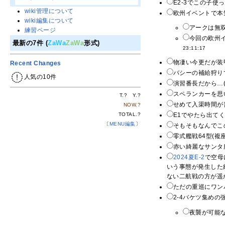
E2-3でこの子使
wiki管理について
欧州イベントで本
wiki編集について
アークは無双
練習ページ
今回の欧州
最新の7件 (
ZaWa
ZaWa
形式)
23:11:17
物凄い今更だが装甲
Recent Changes
バシーの補給狩りで
人気の10件
演習番長だから…(震
スペランカーを思い
T.
?
Y.
?
せめて入渠時間が
NOW.
?
E1でやたら出て
TOTAL.
?
〔
MENU編集
〕
そもそもなんでこ
零式艦戦64型(複
赤い綺麗なサンタ服
2024夏E-2
で空母
いう事態が発生した結
ない二航戦の方が遥か
ただの重巡にワン
2-4バケツ集めの
夜襲が可能