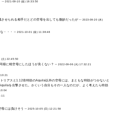
--
2021-09-10 (金) 16:33:50
させられる相手だとどの空母を出しても微妙だったが --
2023-09-20 (水)
・・・ --
2021-10-01 (金) 11:38:48
 (土) 22:45:50
様に軽空母にしたほうが良くない？ --
2022-09-06 (火) 17:32:21
:10:21
リアスと1.12倍特効のAquila以外の空母には、まともな特効がつかないと
みAquilaを出撃させた。かくいう自分もその一人なのだが、よく考えたら特効
10:04
5:11
8
には負けそう --
2025-10-05 (日) 12:21:58