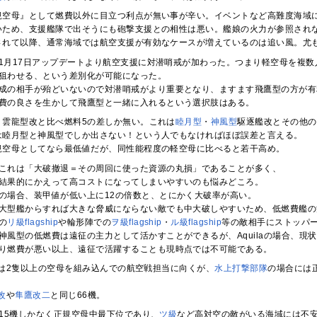
規空母』として燃費以外に目立つ利点が無い事が辛い。イベントなど高難度海域
いため、支援艦隊で出そうにも砲撃支援との相性は悪い。艦娘の火力が参照され
されて以降、通常海域では航空支援が有効なケースが増えているのは追い風。尤
年11月17日アップデートより航空支援に対潜哨戒が加わった。つまり軽空母を複
狙わせる、という差別化が可能になった。
成の相手が殆どいないので対潜哨戒がより重要となり、ますます飛鷹型の方が有
費の良さを生かして飛鷹型と一緒に入れるという選択肢はある。
、雲龍型改と比べ燃料5の差しか無い。これは
睦月型
・
神風型
駆逐艦改とその他の
は睦月型と神風型でしか出さない！という人でもなければほぼ誤差と言える。
規空母としてなら最低値だが、同性能程度の軽空母に比べると若干高め。
これは「大破撤退＝その周回に使った資源の丸損」であることが多く、
結果的にかえって高コストになってしまいやすいのも悩みどころ。
の場合、装甲値が低い上に12の倍数と、とにかく大破率が高い。
大型艦からすれば大きな脅威にならない敵でも中大破しやすいため、低燃費艦の
の
リ級flagship
や輪形陣での
ヲ級flagship
・
ル級flagship
等の敵相手にストッパ
神風型の低燃費は遠征の主力として活かすことができるが、Aquilaの場合、現
り燃費が悪い以上、遠征で活躍することも現時点では不可能である。
は2隻以上の空母を組み込んでの航空戦担当に向くが、
水上打撃部隊
の場合には
改
や
隼鷹改二
と同じ66機。
15機しかなく正規空母中最下位であり、
ツ級
など高対空の敵がいる海域には不