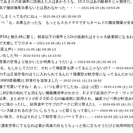
ってあまりの全滅率に頭抱えた人は多かろうな。15スロはあの敵相手じゃ無理だ。 
気で徹頭徹尾出番ないとは思わなかった・・・ --
2021-09-15 (水) 19:53:26
しまくってるのにねぇ --
2021-09-15 (水) 20:06:25
イベ「も」出番なかったな もっともスカイママですらネームドの艦攻艦爆が全滅
58と耐久48に驚く。軽巡以下の装甲と12nの低耐久はそりゃ大破要因になるわな
大破してワロタｗ --
2021-10-28 (木) 17:39:06
え声) --
2021-11-05 (金) 09:39:13
出したYo --
2022-02-02 (水) 13:13:02
普通の空母より短かいとか特典ちょうだいよ --
2022-03-08 (火) 02:40:15
くる。もしかしてだけど、それって俺提督を誘ってるんじゃないの？ --
2022-09-03
の子は正規空母のほうに入れられてるんだ？飛鷹型が軽空母になってるんだから同
座KMX搭載機)と対潜行を追加ました --
2022-10-01 (土) 23:18:52
で可愛いですね！ あっ、いつも通りでしたね…ははっ(悲) --
2023-12-09 (土) 13
に約2倍の枯れても消えない艦載機倍率がかかり、E-2-3で必須のアーク・ヴィクト
果、まとめサイトのE-2-2(E-2-1)の編成例に採用され、編成コピペ勢が軒並
に強かった(し、結局途中でサブのアークに切り替えた)。 --
2024-08-20 (火) 21:
パン大破されるのきついしもうちょっと固くなって欲しい --
2024-09-10 (火) 02:1
強い味方。それはそれとして軽空母コンバート下さい… --
2025-10-05 (日) 12:03:1
な護衛空母にでもなれば素が高速の分もうちょっと役に立ちそうだけど結局特効空母