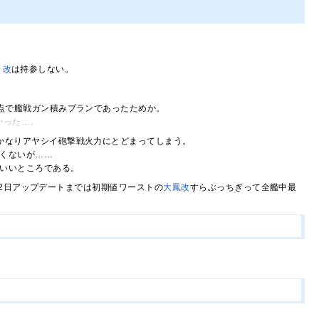
5 改
は持参しない。
点で艦戦ガン積みプランであったためか。
かった…。
かなりアヤシイ砲撃戦火力にとどまってしまう。
くないが……
いいところである。
月22日アップデートまでは初期値ワーストの
大鳳改
すらぶっちぎって全艦中最