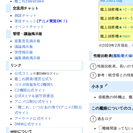
Re.2001 G改
艦これzawazawa
交流用チャット
艦上偵察機
★+2～3
雑談チャット
艦上偵察機
★+4～5
実況チャット
(アニメ実況OK！)
イベントチャット
艦上偵察機
★+6～9
管理・議論掲示板
艦上偵察機
★max
提案意見掲示板
※2020年2月現在、
議論掲示板
管理掲示板
性能比較表(
艦船最大値
編集連絡掲示板
リンク
性能比較表。長いの
公式コミュ
※要DMMログイン
参考：軽空母との性
艦これ開発/運営公式𝕏
コラボ情報等/C2機関𝕏
小ネタ
C2機関公式サイト
公式4コマ＆鎮守府通信
搭載数の66機は、
アニメ(1期)公式サイト
「艦これ」いつかあの海で(アニメ2期)公
この艦娘についてのコ
式サイト
アーケード公式サイト
過去ログ
DMM公式サイト
艦種間違ってないか
wikiについて