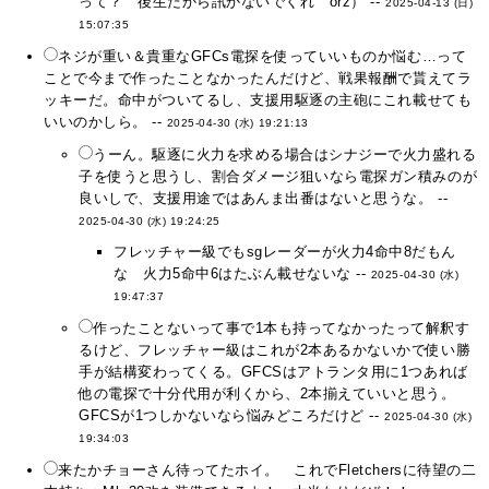
って？ 後生だから訊かないでくれ orz） --
2025-04-13 (日)
15:07:35
ネジが重い＆貴重なGFCs電探を使っていいものか悩む…って
ことで今まで作ったことなかったんだけど、戦果報酬で貰えてラ
ッキーだ。命中がついてるし、支援用駆逐の主砲にこれ載せても
いいのかしら。 --
2025-04-30 (水) 19:21:13
うーん。駆逐に火力を求める場合はシナジーで火力盛れる
子を使うと思うし、割合ダメージ狙いなら電探ガン積みのが
良いしで、支援用途ではあんま出番はないと思うな。 --
2025-04-30 (水) 19:24:25
フレッチャー級でもsgレーダーが火力4命中8だもん
な 火力5命中6はたぶん載せないな --
2025-04-30 (水)
19:47:37
作ったことないって事で1本も持ってなかったって解釈す
るけど、フレッチャー級はこれが2本あるかないかで使い勝
手が結構変わってくる。GFCSはアトランタ用に1つあれば
他の電探で十分代用が利くから、2本揃えていいと思う。
GFCSが1つしかないなら悩みどころだけど --
2025-04-30 (水)
19:34:03
来たかチョーさん待ってたホイ。 これでFletchersに待望の二