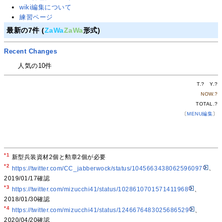
wiki編集について
練習ページ
最新の7件 (
ZaWa
ZaWa
形式)
Recent Changes
人気の10件
T.
?
Y.
?
NOW.
?
TOTAL.
?
〔
MENU編集
〕
*1
新型兵装資材2個と勲章2個が必要
*2
https://twitter.com/CC_jabberwock/status/1045663438062596097
、
2019/01/17確認
*3
https://twitter.com/mizucchi41/status/1028610701571411968
、
2018/01/30確認
*4
https://twitter.com/mizucchi41/status/1246676483025686529
、
2020/04/20確認