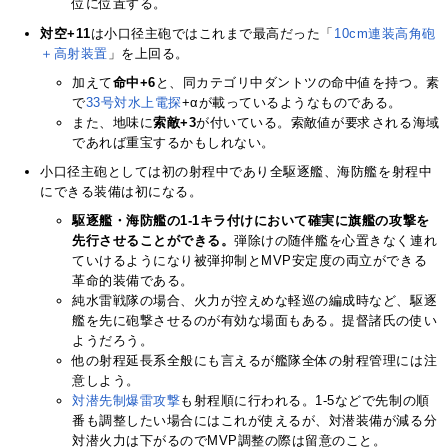
位に位置する。
対空+11
は小口径主砲ではこれまで最高だった「
10cm連装高角砲
＋高射装置
」を上回る。
加えて
命中+6
と、同カテゴリ中ダントツの命中値を持つ。素
で
33号対水上電探
+αが載っているようなものである。
また、地味に
索敵+3
が付いている。索敵値が要求される海域
であれば重宝するかもしれない。
小口径主砲としては初の射程中であり全駆逐艦、海防艦を射程中
にできる装備は初になる。
駆逐艦・海防艦の1-1キラ付けにおいて確実に旗艦の攻撃を
先行させることができる。
弾除けの随伴艦を心置きなく連れ
ていけるようになり被弾抑制とMVP安定度の両立ができる
革命的装備である。
純水雷戦隊の場合、火力が控えめな軽巡の編成時など、駆逐
艦を先に砲撃させるのが有効な場面もある。提督諸氏の使い
ようだろう。
他の射程延長系全般にも言えるが艦隊全体の射程管理には注
意しよう。
対潜先制爆雷攻撃
も射程順に行われる。1-5などで先制の順
番も調整したい場合にはこれが使えるが、対潜装備が減る分
対潜火力は下がるのでMVP調整の際は留意のこと。