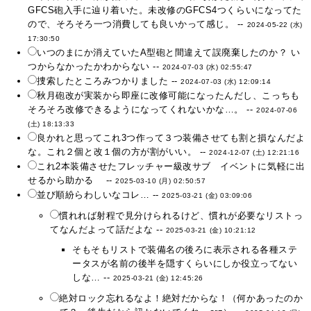
GFCS砲入手に辿り着いた。未改修のGFCS4つくらいになってた
ので、そろそろ一つ消費しても良いかって感じ。 --
2024-05-22 (水)
17:30:50
いつのまにか消えていたA型砲と間違えて誤廃棄したのか？ い
つからなかったかわからない --
2024-07-03 (水) 02:55:47
捜索したところみつかりました --
2024-07-03 (水) 12:09:14
秋月砲改が実装から即座に改修可能になったんだし、こっちも
そろそろ改修できるようになってくれないかな…。 --
2024-07-06
(土) 18:13:33
良かれと思ってこれ3つ作って３つ装備させても割と損なんだよ
な。これ２個と改１個の方が割がいい。 --
2024-12-07 (土) 12:21:16
これ2本装備させたフレッチャー級改サブ イベントに気軽に出
せるから助かる --
2025-03-10 (月) 02:50:57
並び順紛らわしいなコレ… --
2025-03-21 (金) 03:09:06
慣れれば射程で見分けられるけど、慣れが必要なリストっ
てなんだよって話だよな --
2025-03-21 (金) 10:21:12
そもそもリストで装備名の後ろに表示される各種ステ
ータスが名前の後半を隠すくらいにしか役立ってない
しな… --
2025-03-21 (金) 12:45:26
絶対ロック忘れるなよ！絶対だからな！（何かあったのか