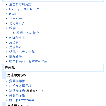
運営鎮守府用語
CV・イラストレーター
BGM
サーバー
まめちしき
雑学
艦種ごとの特徴
wiki内神社
用語集1
用語集2
俗称・スラング集
情報倉庫
艦これ商品・おすすめ作品
掲示板
交流用掲示板
質問掲示板
お絵かき掲示板
雑談掲示板
(避難wikiへ)
愚痴掲示板
艦これzawazawa
交流用チャット