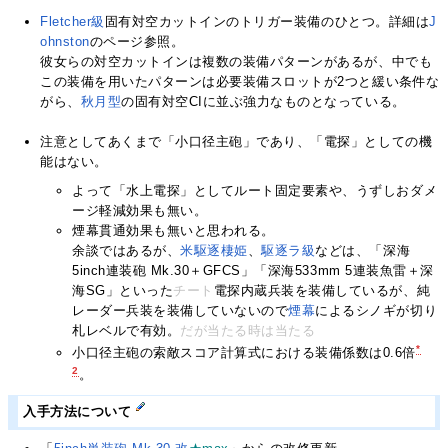
Fletcher級
固有対空カットインのトリガー装備のひとつ。詳細は
J
ohnston
のページ参照。
彼女らの対空カットインは複数の装備パターンがあるが、中でも
この装備を用いたパターンは必要装備スロットが2つと緩い条件な
がら、
秋月型
の固有対空CIに並ぶ強力なものとなっている。
注意としてあくまで「小口径主砲」であり、「電探」としての機
能はない。
よって「水上電探」としてルート固定要素や、うずしおダメ
ージ軽減効果も無い。
煙幕貫通効果も無いと思われる。
余談ではあるが、
米駆逐棲姫
、
駆逐ラ級
などは、「深海
5inch連装砲 Mk.30＋GFCS」「深海533mm 5連装魚雷＋深
海SG」といった
チート
電探内蔵兵装を装備しているが、純
レーダー兵装を装備していないので
煙幕
によるシノギが切り
札レベルで有効。
だが当たる時は当たる
*
小口径主砲の索敵スコア計算式における装備係数は0.6倍
2
。
入手方法について