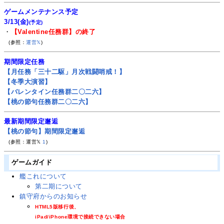
ゲームメンテナンス予定
3/13(金)
(予定)
・
【Valentine任務群】の終了
(参照：
運営𝕏
)
期間限定任務
【月任務「三十二駆」月次戦闘哨戒！】
【冬季大演習】
【バレンタイン任務群二〇二六】
【桃の節句任務群二〇二六】
最新期間限定邂逅
【桃の節句】期間限定邂逅
(参照：運営𝕏
1
)
ゲームガイド
艦これについて
第二期について
鎮守府からのお知らせ
HTML5版移行後、
iPad/iPhone環境で接続できない場合