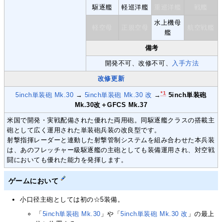
駆逐艦
軽巡洋艦
重巡洋艦
戦艦
水上機母
軽空母
正規空母
航空戦艦
艦
備考
開発不可、改修不可、
入手方法
改修更新
*1
5inch単装砲 Mk.30
→
5inch単装砲 Mk.30 改
→
5inch単装砲
Mk.30改＋GFCS Mk.37
米国で開発・実戦配備された優れた両用砲。同駆逐艦クラスの搭載主
砲として広く運用された単装砲兵装の改良型です。
射撃指揮レーダーと連動した射撃管制システムを組み合わせた本兵装
は、あのフレッチャー級駆逐艦の主砲としても装備運用され、対空戦
闘においても優れた能力を発揮します。
ゲームにおいて
小口径主砲としては初の☆5装備。
「
5inch単装砲 Mk.30
」や「
5inch単装砲 Mk.30 改
」の最上