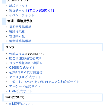
雑談チャット
実況チャット
(アニメ実況OK！)
イベントチャット
管理・議論掲示板
提案意見掲示板
議論掲示板
管理掲示板
編集連絡掲示板
リンク
公式コミュ
※要DMMログイン
艦これ開発/運営公式𝕏
コラボ情報等/C2機関𝕏
C2機関公式サイト
公式4コマ＆鎮守府通信
アニメ(1期)公式サイト
「艦これ」いつかあの海で(アニメ2期)公式サイト
アーケード公式サイト
DMM公式サイト
wikiについて
wiki管理について