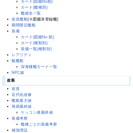
カード(図鑑No順)
カード(艦種別)
艦娘名一覧
改造艦船
(※図鑑非登録艦)
期間限定艦船
装備
カード(図鑑No.順)
カード(種類別)
装備一覧(種類別)
レアリティ
敵艦船
深海棲艦カード一覧
NPC娘
改装
改造
近代化改修
艦船最大値
簡易最終値
ケッコン後最終値
装備考察
艦種ごとの装備考察
補強増設