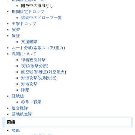
開放中の海域なし
期間限定ドロップ
継続中のドロップ一覧
出撃ドロップ
演習
遠征
支援艦隊
ルート分岐
(
索敵スコア
/
速力
)
戦闘について
弾着観測射撃
夜戦(攻撃分類)
航空戦
(
熟練度
/
対空砲火
)
対潜攻撃
(
先制対潜
)
対地攻撃
陣形
経験値
称号・戦果
連合艦隊
基地航空隊
図鑑
艦船