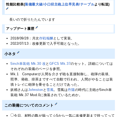
性能比較表(
装備最大値/小口径主砲上位早見表/テーブル
より転送)
長いので折りたたんでいます
アップデート履歴
2018/09/28：月次
作戦報酬
として実装。
2022/07/13：改修更新で入手可能となった。
小ネタ
5inch単装砲 Mk.30 改
と
GFCS Mk.37
のセット。詳細については
それぞれの装備のページを参照。
Mk.1 Computerが人間を介さず砲を直接制御し、砲弾の装填、
照準、発砲、排莢まですべて自動で行われ、人間がやることは装
填トレイに砲弾を乗せることだけであった。
妖精さんは
Johnston
と
雪風
。雪風は
丹陽
の時代に主砲が5inch単
装砲 Mk.37 Mod.0に換装されているためか。
この装備についてのコメント
今日、材料の数が揃って☆5から一気に改修更新まで持ってって