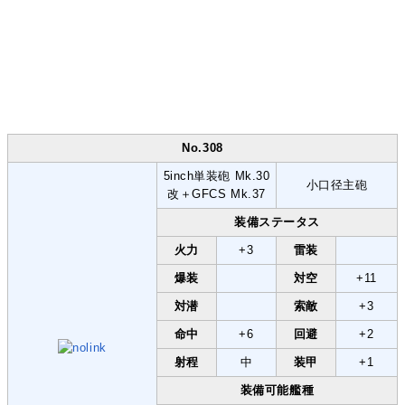
No.308
5inch単装砲 Mk.30
小口径主砲
改＋GFCS Mk.37
装備ステータス
火力
+3
雷装
爆装
対空
+11
対潜
索敵
+3
命中
+6
回避
+2
射程
中
装甲
+1
装備可能艦種