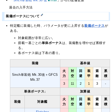
「
5inch単装砲 Mk.30 改
★max
」からの改修更新
過去の入手方法
装備ボーナスについて
特定艦に装備した時、パラメータが更に上昇する
装備ボーナス
が
ある。
対象範囲が非常に広い。
搭載一基ごとの
単体ボーナス
は、装備数を増やせば累積す
る。
各ボーナス値は下表の通り。
装備
基本値
火
対
回
装
索
累
5inch単装砲 Mk.30改＋GFCS
力
空
避
甲
敵
積
Mk.37
3
11
2
1
3
-
単体ボーナス↓
加算値
火
対
回
装
索
累
装備
対象艦
力
空
避
甲
敵
積
Fletcher