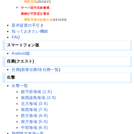
・対応方法
(25/10/17)
サーバ近代化改修後、
接続が不安定な場合
・対応方法のお知らせ
(24/12/04)
新米提督の手引き
知っておきたい機能
FAQ
スマートフォン版
Android版
任務(クエスト)
任務
(
新着任務
/
全任務一覧
)
出撃
出撃一覧
鎮守府海域 (1-X)
南西諸島海域 (2-X)
北方海域 (3-X)
南西海域 (7-X)
西方海域 (4-X)
南方海域 (5-X)
中部海域 (6-X)
期間限定海域一覧