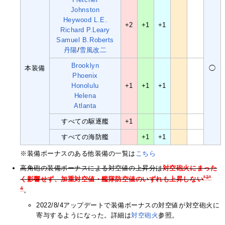
Johnston
Heywood L.E.
+2
+1
+1
Richard P.Leary
Samuel B.Roberts
丹陽
/
雪風改二
Brooklyn
本装備
◯
Phoenix
Honolulu
+1
+1
+1
Helena
Atlanta
すべての駆逐艦
+1
すべての海防艦
+1
+1
※装備ボーナスのある他装備の一覧は
こちら
高角砲の装備ボーナスによる対空値の上昇分は
対空砲火にまった
*3
*
く影響せず、加重対空値・艦隊防空値のいずれも上昇しない
4
。
2022/8/4アップデートで装備ボーナスの対空値が対空砲火に
寄与するようになった。詳細は
対空砲火
参照。