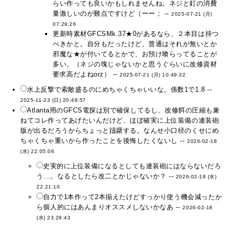
らい作っても良いかもしれませんね。ネジと釘の消費
量激しいのが難点ですけど（ーー； --
2025-07-21 (月)
07:29:26
更新時素材GFCSMk.37★0があるなら、２本目は持つ
べきかと。自分もだったけど、普通はそれが無いとか
邪魔な★が付いてるとかで、お預け喰らってることが
多い。（ネジの塊じゃないかと思うぐらいに改修資材
要求高だよねorz） --
2025-07-21 (月) 10:49:32
水上反撃で索敵盛るのにめちゃくちゃいいな。係数1で1.8 --
2025-11-23 (日) 20:49:57
Atlanta用のGFCS電探は別で確保してるし、改修餌の圧縮も兼
ねてコレ作ってあげたいんだけど、ほぼ確実に上位装備の連装砲
版が出るだろうからちょっと躊躇する。なんせ小口径のくせにめ
ちゃくちゃ重いから作ったことを後悔したくないし --
2026-02-18
(水) 22:05:06
史実的に上位装備になるとしても連装砲にはならないだろ
う…。なるとしたら改二とかじゃないか？ --
2026-02-18 (水)
22:21:10
自力で1本作って2本揃えたけどすっかり使う機会減ったか
ら個人的にはあんまりオススメしないかなあ --
2026-02-18
(水) 23:28:43