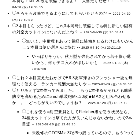
本持ち＋Mk.30改を装備できるよ！ 大当たりだぜ！！ --
2025-
04-30 (水) 19:30:35
そろそろ改修できるようにしてもらいたいものだ --
2025-04-30
(水) 19:50:30
3本目もらったけど、これ3本同時に装備しても特に新しい固有
の対空カットインはないんだよね？ --
2025-04-30 (水) 20:08:41
無いよ。中射程もあって気軽に装備させるわけにもいかん
し３本目は使い所さんに悩む --
2025-04-30 (水) 20:21:19
やっぱりそうか。秋月型が強化されてから若干影が薄
いから、何かテコ入れがほしいかも --
2025-04-30 (水)
20:32:08
これ２本目貰えたおかげでE6-3友軍弾きのフレッシャー級を無
理なく使える ランカー報酬大当たりや --
2025-05-09 (金) 06:33:57
とりあえず1本作ってみました。 もう1本作るかそれとも艦隊
防空を高めるために5inch単装砲Mk.30改★MAXと組み合わせる
か…。 どっちが良いのでしょうね？ --
2025-07-20 (日) 13:05:12
これを使う≒対空要員としてFletcher級を使う状況なら、
34種カットインは撃てた方が良いんじゃないかね。ので2本
目派 --
2025-07-20 (日) 13:48:36
未改修のGFCSMk.37が5つ残っているので、もう1つく