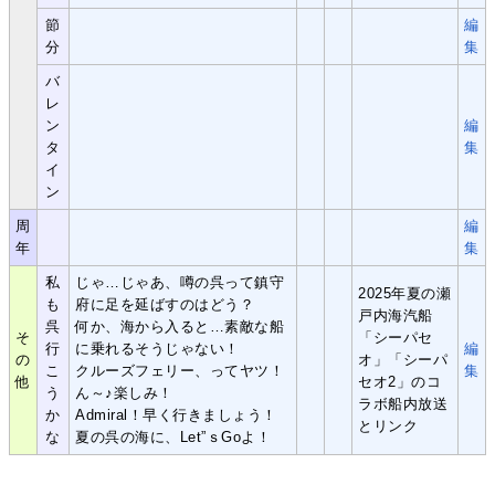
節
編
分
集
バ
レ
ン
編
タ
集
イ
ン
周
編
年
集
私
じゃ…じゃあ、噂の呉って鎮守
2025年夏の瀬
も
府に足を延ばすのはどう？
戸内海汽船
呉
何か、海から入ると…素敵な船
そ
「シーパセ
行
に乗れるそうじゃない！
編
の
オ」「シーパ
こ
クルーズフェリー、ってヤツ！
集
他
セオ2」のコ
う
ん～♪楽しみ！
ラボ船内放送
か
Admiral！早く行きましょう！
とリンク
な
夏の呉の海に、Let”ｓGoよ！