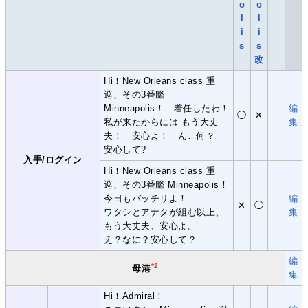
o
o
l
l
i
i
s
s
改
Hi！New Orleans class 重
巡、その3番艦
Minneapolis！ 着任したわ！
編
◯
✕
私が来たからには もう大丈
集
夫！ 安心よ！ ん…何？
安心して?
入手/ログイン
Hi！New Orleans class 重
巡、その3番艦 Minneapolis！
今日もバッチリよ！
編
✕
◯
ワタシとアナタが組む以上、
集
もう大丈夫、安心よ。
え？なに？安心して？
編
*2
母港
集
Hi！Admiral！