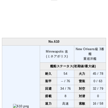
No.610
New Orleans級 3番
Minneapolis 改
艦
(ミネアポリス)
重巡洋艦
艦船ステータス(初期値/最大値)
耐久
54
火力
45 / 78
装甲
-- / 76
雷装
0 / 63
回避
34 / 76
対空
32 / 79
搭載
8
対潜
0
速力
高速
索敵
16 / 58