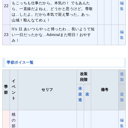
もこっちも仕事だから。本気の！ でもあんた
編
22
ら、一直線だよねぇ、どうかと思うけど。尊敬
集
は…したよ。だから本気で迎え撃った。あっ、
山城！殴んなてめぇ！
It's 11 あいつらやっと帰ったわ… 長いようで短
編
23
い一日だったかな…Admiralまた明日！おやす
集
み！
季節ボイス一覧
改装
追
段階
加
イ
季
ベ
未
セリフ
備考
節
ン
改
改
追
ト
造
加
桃
の
編
節
集