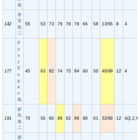
改
衣
笠
142
55
53
73
79
78
78
66
58
13/65
8
4
改
二
P
ri
n
z
E
177
45
63
82
74
75
84
60
50
40/89
12
4
u
g
e
n
改
妙
高
191
70
56
80
88
82
88
80
61
32/80
12
4(2,2,4,
改
二
那