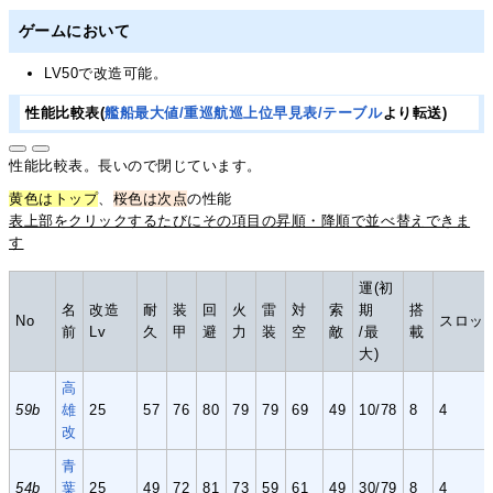
ゲームにおいて
LV50で改造可能。
性能比較表(
艦船最大値/重巡航巡上位早見表/テーブル
より転送)
性能比較表。長いので閉じています。
黄色はトップ
、
桜色は次点
の性能
表上部をクリックするたびにその項目の昇順・降順で並べ替えできま
す
運(初
名
改造
耐
装
回
火
雷
対
索
期
搭
No
スロッ
前
Lv
久
甲
避
力
装
空
敵
/最
載
大)
高
59b
雄
25
57
76
80
79
79
69
49
10/78
8
4
改
青
54b
葉
25
49
72
81
73
59
61
49
30/79
8
4