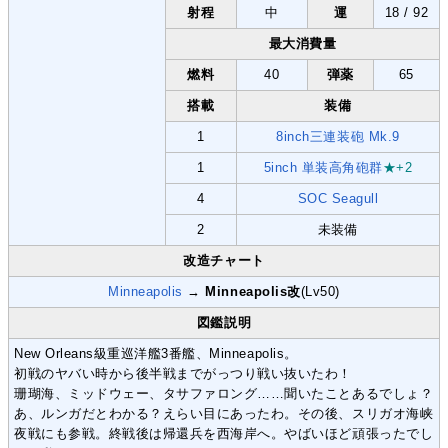
射程
中
運
18 / 92
最大消費量
燃料
40
弾薬
65
搭載
装備
1
8inch三連装砲 Mk.9
1
5inch 単装高角砲群
★+2
4
SOC Seagull
2
未装備
改造チャート
Minneapolis
→
Minneapolis改
(Lv50)
図鑑説明
New Orleans級重巡洋艦3番艦、Minneapolis。
初戦のヤバい時から後半戦までがっつり戦い抜いたわ！
珊瑚海、ミッドウェー、タサファロング……聞いたことあるでしょ？
あ、ルンガだとわかる？えらい目にあったわ。その後、スリガオ海峡
夜戦にも参戦。終戦後は帰還兵を西海岸へ。やばいほど頑張ったでし