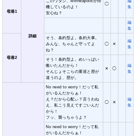
このワタシ、Minneapolisが待
編
◯
機しているのよ！
集
母港1
安心ね？
編
集
詳細
そう、条約型よ。条約大事。
編
みんな、ちゃんと守ってよ
◯
✕
集
ね？
母港2
そう！条約型よ。めいっぱい
働いたんだから！
編
✕
◯
そんじょそこらの重巡と歴が
集
違うのよ、歴が。
No need to worry！だって私
がいるんだからぁ！
え？だから心配ぃ？言うわね
編
◯
✕
え、私こう見えてすごいんだ
集
から！
フッ、襲っちゃうよ？
No need to worry！だって私
がいるんだからぁ！