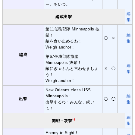
ー、あいつ。
編
編成出撃
集
第11任務部隊 Minneapolis 抜
錨！
編
◯
✕
敵を食い止めるわ！
集
Weigh anchor！
編成
第67任務部隊旗艦
Minneapolis 抜錨！
編
敵にぎゃふんと言わせましょ
✕
◯
集
う！
Weigh anchor！
New Orleans class USS
Minneapolis！
編
出撃
◯
◯
出撃するわ！みんな、続い
集
て！
編
*3
開戦・攻撃
集
Enemy in Sight！