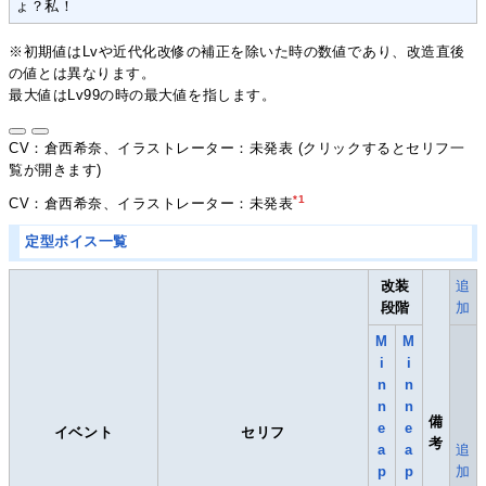
ょ？私！
※初期値はLvや近代化改修の補正を除いた時の数値であり、改造直後
の値とは異なります。
最大値はLv99の時の最大値を指します。
CV：倉西希奈、イラストレーター：未発表 (クリックするとセリフ一
覧が開きます)
*1
CV：倉西希奈、イラストレーター：未発表
定型ボイス一覧
改装
追
段階
加
M
M
i
i
n
n
n
n
備
e
e
イベント
セリフ
考
a
a
追
p
p
加