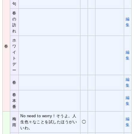
句
春
の
編
訪
集
れ
ホ
春
ワ
イ
編
ト
集
デ
ー
編
春
集
春
編
本
集
番
No need to worry！そうよ。人
梅
編
生色々なことを試したほうがい
◯
雨
集
いわ。