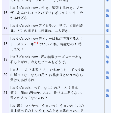
It's 4 o'clock now.いやぁ、緊張するわぁ。ノー
編
16
ザ、あんたちょっとびびりすぎじゃ？ いや、分
集
かるけどさ…
It's 5 o'clock now.アドミラル、見て。夕日が綺
編
17
麗。どこの海でも…綺麗ね。…大好き。
集
It's 6 o'clock now.ディナーは私が準備するわ！
編
*10
18
チーズステーキ
でいい？ 私、得意なの！ 待
集
ってて！
It's 7 o'clock now！私の特製チーズステーキを
編
19
召し上がれ。冷えたビールもどうぞ。
集
It's 8… ん？来客？ ん、だれかしら…げっ扶桑
編
20
山城っ！な…なんの用？ お礼参りというのなら
集
受けてあげるわ。
It's 9 o'clock…って、なにこれ？ ん？日本
編
21
酒？ Rice Wineか。ふむ、香りは…悪くない。
集
毒とか入ってないよね？
It's 10！ つぅかっ、うまいっ！ うまいわ！この
日本酒っての！ いやぁあんときゃ悪かった。で