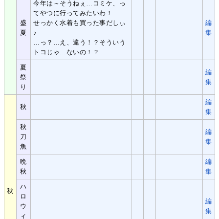
今年は～そうねぇ…コミケ、っ
てやつに行ってみたいわ！
盛
せっかく水着も買った事だしぃ
編
夏
♪
集
…っ？…え、違う！？そういう
トコじゃ…ないの！？
夏
編
祭
集
り
編
秋
集
秋
編
刀
集
魚
晩
編
秋
集
ハ
秋
ロ
編
ウ
集
ィ