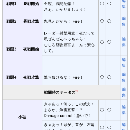
編
戦闘1
昼戦開始
全艦、戦闘配備！
◯
◯
集
さぁ、かかりましょう！
編
戦闘2
昼戦攻撃
丸見えだから！ Fire !
◯
◯
集
レーダー射撃用意！夜だって
私ぜんぜんへっちゃら！
編
◯
◯
むしろ経験豊富よ、んっ安心
集
戦闘3
夜戦開始
して。
編
集
編
戦闘4
夜戦攻撃
撃ち負けるな！ Fire !
◯
◯
集
編
*4
戦闘時ステータス
集
きゃあっ！何っ、この威力！
編
まさか、魚雷直撃！？
◯
◯
集
Damage control！急いで！
小破
きゃあっ！頭が、首が、左肩
編
◯
◯