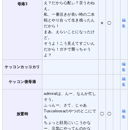
え？だから心配ぃ？言うわね
母港3
え。
私、一番活きが良い時の二水
戦とやり合って生き残ったん
編
✕
◯
だから！
集
まあ、えらいことになったけ
ど。
そうよ！こう見えてすごいん
だから！ガチで襲っちゃう
よ？
編
ケッコンカッコカリ
集
編
ケッコン後母港
集
admiralは、んー、なんか忙し
そう。
ふっんー、さて、じゃあ
Tuscaloosaのやつのとこにで
編
放置時
◯
◯
も
集
ちょっと顔見にいこうかな
ー、元気にやってんのかな