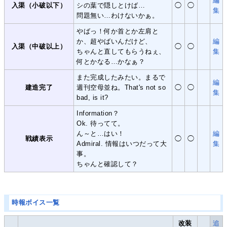
編
入渠（小破以下）
シの葉で隠しとけば…
◯
◯
集
問題無い…わけないかぁ。
やばっ！何か首とか左肩と
か、超やばいんだけど、
編
入渠（中破以上）
◯
◯
ちゃんと直してもらうねぇ、
集
何とかなる…かなぁ？
また完成したみたい。まるで
編
建造完了
週刊空母並ね。That's not so
◯
◯
集
bad, is it?
Information？
Ok. 待ってて。
ん～と…はい！
編
戦績表示
◯
◯
Admiral. 情報はいつだって大
集
事。
ちゃんと確認して？
時報ボイス一覧
改装
追