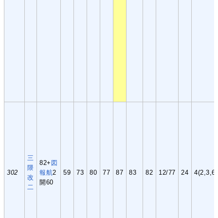
三
82+
図
隈
302
報
航
2
59
73
80
77
87
83
82
12/77
24
4(2,3,6
改
開60
二