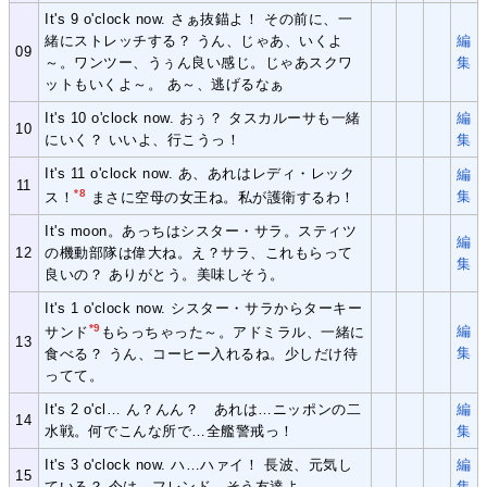
It's 9 o'clock now. さぁ抜錨よ！ その前に、一
緒にストレッチする？ うん、じゃあ、いくよ
編
09
～。ワンツー、うぅん良い感じ。じゃあスクワ
集
ットもいくよ～。 あ～、逃げるなぁ
It's 10 o'clock now. おぅ？ タスカルーサも一緒
編
10
にいく？ いいよ、行こうっ！
集
It's 11 o'clock now. あ、あれはレディ・レック
編
11
*8
集
ス！
まさに空母の女王ね。私が護衛するわ！
It's moon。あっちはシスター・サラ。スティツ
編
12
の機動部隊は偉大ね。え？サラ、これもらって
集
良いの？ ありがとう。美味しそう。
It's 1 o'clock now. シスター・サラからターキー
*9
編
サンド
もらっちゃった～。アドミラル、一緒に
13
集
食べる？ うん、コーヒー入れるね。少しだけ待
ってて。
It's 2 o'cl… ん？んん？ あれは…ニッポンの二
編
14
水戦。何でこんな所で…全艦警戒っ！
集
It's 3 o'clock now. ハ…ハァイ！ 長波、元気し
編
15
ている？ 今は、フレンド…そう友達よ…
集