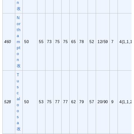
n
改
N
or
th
a
460
m
50
55
73
75
75
65
78
52
12/59
7
4(1,1,1,
pt
o
n
改
T
u
s
c
al
528
50
53
75
77
77
62
79
57
20/90
9
4(1,1,2,
o
o
s
a
改