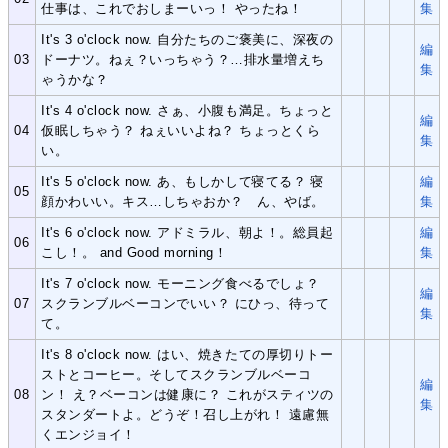
仕事は、これでおしまーいっ！ やったね！
集
It's 3 o'clock now. 自分たちのご褒美に、深夜の
編
03
ドーナツ。ねぇ？いっちゃう？…排水量増えち
集
ゃうかな？
It's 4 o'clock now. さぁ、小腹も満足。ちょっと
編
04
仮眠しちゃう？ ねぇいいよね？ ちょっとくら
集
い。
It's 5 o'clock now. あ、もしかして寝てる？ 寝
編
05
顔かわいい。キス…しちゃおか？ ん、やば。
集
It's 6 o'clock now. アドミラル、朝よ！。総員起
編
06
こし！。 and Good morning！
集
It's 7 o'clock now. モーニング食べるでしょ？
編
07
スクランブルベーコンでいい？ にひっ、待って
集
て。
It's 8 o'clock now. はい、焼きたての厚切りトー
ストとコーヒー。そしてスクランブルベーコ
編
08
ン！ え？ベーコンは健康に？ これがスティツの
集
スタンダートよ。どうぞ！召し上がれ！ 遠慮無
くエンジョイ！