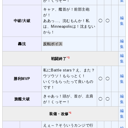
が！くっそー！
集
キャァ、艦首が！前部主砲
が！
編
中破/大破
ああっ…、沈むもんか！私
◯
◯
集
は、Minneapolisは！沈まない
から！
編
轟沈
反転ボイス
集
編
*5
戦闘終了
集
私にBattle stars？え、また？
ウソウソ！もらっとく！
編
勝利MVP
◯
◯
いくつもらったって良いもの
集
です！
きゃあっ！頭が、首が、左肩
編
旗艦大破
◯
◯
が！くっそー！
集
編
*6
装備・改修
集
えぇ～？そういうカンジで行