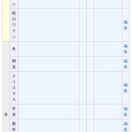
ン
秋
の
編
ワ
集
イ
ン
編
冬
集
師
編
走
集
ク
リ
編
ス
集
マ
ス
年
編
冬
末
集
新
編
年
集