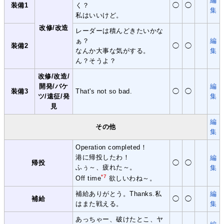
編
装備1
く？
◯
◯
集
私はいいけど。
改修/改造
レーダーは積んどきたいかな
ぁ？
編
装備2
◯
◯
なんか大事な気がする。
集
ん？そうよ？
改修/改造/
開発/バケ
編
装備3
That's not so bad.
◯
◯
ツ/遠征/発
集
見
編
その他
集
Operation completed！
港に帰投したわ！
編
帰投
◯
◯
ふぅ～、疲れた～。
集
*7
Off time
欲しいわね～。
補給ありがとう。Thanks.私
編
補給
◯
◯
はまた戦える。
集
あっちゃー、破けたとこ、ヤ