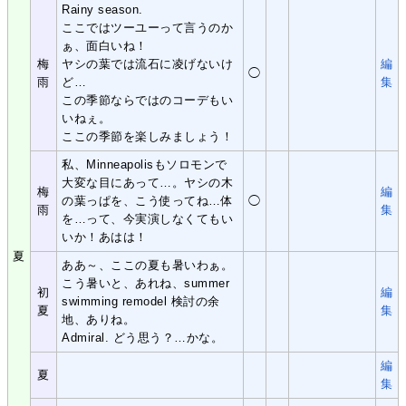
Rainy season.
ここではツーユーって言うのか
ぁ、面白いね！
梅
ヤシの葉では流石に凌げないけ
編
◯
雨
ど…
集
この季節ならではのコーデもい
いねぇ。
ここの季節を楽しみましょう！
私、Minneapolisもソロモンで
大変な目にあって…。ヤシの木
梅
編
の葉っぱを、こう使ってね…体
◯
雨
集
を…って、今実演しなくてもい
いか！あはは！
夏
ああ～、ここの夏も暑いわぁ。
こう暑いと、あれね、summer
初
編
swimming remodel 検討の余
夏
集
地、ありね。
Admiral. どう思う？…かな。
編
夏
集