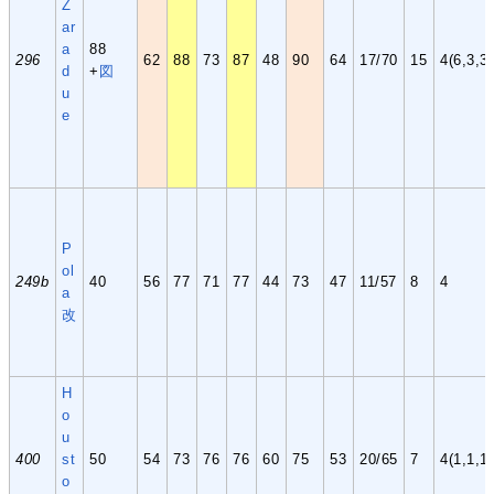
Z
ar
a
88
296
62
88
73
87
48
90
64
17/70
15
4(6,3,3,
d
+
図
u
e
P
ol
249b
40
56
77
71
77
44
73
47
11/57
8
4
a
改
H
o
u
400
st
50
54
73
76
76
60
75
53
20/65
7
4(1,1,1,
o