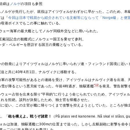
経緯は
ノルゲ
の項目も参照
もノルゲが先行したが、就役はアイツヴォルがわずかに早かった。このため、本
ては「
今回は日本で戦前から紹介されている文献等にならって「Norge級」と便
の母港ボイスでもこの事に触れている。
ウェー海軍の最大艦としてノルゲ同様外交などに用いられた。
国王戴冠記念の観艦式にノルウェー国王を乗せて参列。
ランダ・ベルギーを歴訪する国王の乗艦となっている。
冬戦争の勃発によりアイツヴォルはノルゲに率いられソ連・フィンランド国境に近い
迫と共に40年4月1日、ナルヴィクに移動する。
夜、独軍の攻撃可能性があるとの連絡を受け、アイツヴォルはナルヴィク港を出港
*12
め雪が降るという悪天候であった。午前4時過ぎ、独駆逐艦
を発見、警告射撃
ルウェー占領を出来る限り"平和的"に行うよう命じられていたため、アイツヴォ
これを拒絶。談判が決裂したため、独士官を帰艦させた。
例に従い、この士官が艦に帰りつくまで攻撃を控えようとしていた。ところが独
見、「
砲を構えよ。戦うぞ諸君！
（På plass ved kanonene. Nå skal vi 
ォルは加速、独駆逐艦に300mの位置まで迫った。しかし左舷副砲に射撃を命
真っ二つに吹き飛ばされ轟沈した。