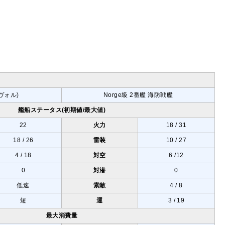
ツヴォル)
Norge級 2番艦 海防戦艦
艦船ステータス(初期値/最大値)
22
火力
18 / 31
18 / 26
雷装
10 / 27
4 / 18
対空
6 /12
0
対潜
0
低速
索敵
4 / 8
短
運
3 / 19
最大消費量