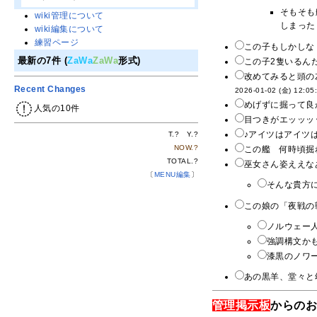
そもそも
wiki管理について
しまった
wiki編集について
練習ページ
この子もしかしな
最新の7件 (
ZaWa
ZaWa
形式)
この子2隻いるんだけ
改めてみると頭の
Recent Changes
2026-01-02 (金) 12:05
めげずに掘って良
人気の10件
目つきがエッッッッ
♪アイツはアイツは
T.
?
Y.
?
NOW.
?
この艦 何時頃掘
TOTAL.
?
巫女さん姿ええなあ
〔
MENU編集
〕
そんな貴方
この娘の「夜戦の
ノルウェー人
強調構文かも
漆黒のノワー
あの黒羊、堂々と
管理掲示板
からの