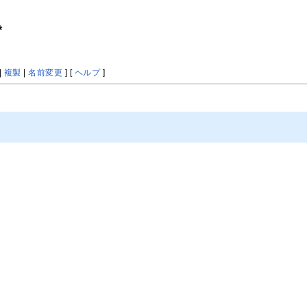
*
|
複製
|
名前変更
] [
ヘルプ
]