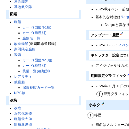
連合艦隊
基地航空隊
2025秋イベント前
図鑑
基本的な特徴は
Nor
艦船
Norgeと異
カード(図鑑No順)
カード(艦種別)
アップデート履歴
艦娘名一覧
改造艦船
(※図鑑非登録艦)
2025/10/30：
イベ
期間限定艦船
装備
キャラクター設定につ
カード(図鑑No.順)
アイツヴォル役の桃
カード(種類別)
装備一覧(種類別)
期間限定グラフィック
レアリティ
敵艦船
2026年01月01日
深海棲艦カード一覧
NPC娘
限定グラフィッ
改装
小ネタ
改造
近代化改修
略歴
艦船最大値
簡易最終値
艦名はノルウェーの