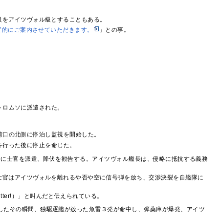
級をアイツヴォル級とすることもある。
宜的にご案内させていただきます。
」との事。
トロムソに派遣された。
、湾口の北側に停泊し監視を開始した。
を行った後に停止を命じた。
ルに士官を派遣、降伏を勧告する。アイツヴォル艦長は、侵略に抵抗する義務
士官はアイツヴォルを離れるや否や空に信号弾を放ち、交渉決裂を自艦隊に
slåss, gutter!）」と叫んだと伝えられている。
令したその瞬間、独駆逐艦が放った魚雷３発が命中し、弾薬庫が爆発、アイツ