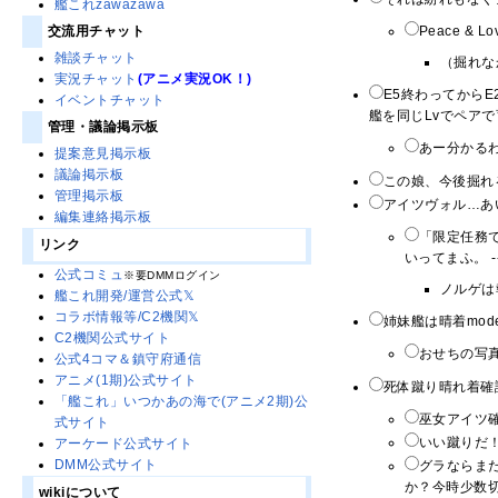
艦これzawazawa
Peace & Lo
交流用チャット
雑談チャット
（掘れなか
実況チャット
(アニメ実況OK！)
E5終わってからE
イベントチャット
艦を同じLvでペアで
管理・議論掲示板
あー分かるわ
提案意見掲示板
議論掲示板
この娘、今後掘れ
管理掲示板
アイツヴォル…あ
編集連絡掲示板
「限定任務
リンク
いってまふ。 -
公式コミュ
※要DMMログイン
ノルゲは
艦これ開発/運営公式𝕏
コラボ情報等/C2機関𝕏
姉妹艦は晴着mod
C2機関公式サイト
おせちの写真
公式4コマ＆鎮守府通信
アニメ(1期)公式サイト
死体蹴り晴れ着確認
「艦これ」いつかあの海で(アニメ2期)公
巫女アイツ確
式サイト
いい蹴りだ！ 
アーケード公式サイト
DMM公式サイト
グラならま
か？今時少数
wikiについて