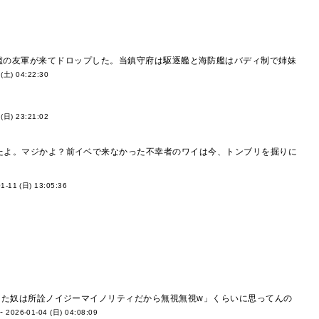
old旗艦の友軍が来てドロップした。当鎮守府は駆逐艦と海防艦はバディ制で姉妹
 (土) 04:22:30
 (日) 23:21:02
たよ。マジかよ？前イベで来なかった不幸者のワイは今、トンブリを掘りに
1-11 (日) 13:05:36
った奴は所詮ノイジーマイノリティだから無視無視w」くらいに思ってんの
-
2026-01-04 (日) 04:08:09