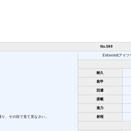
No.599
Eidsvold(アイ
耐久
装甲
回避
搭載
速力
射程