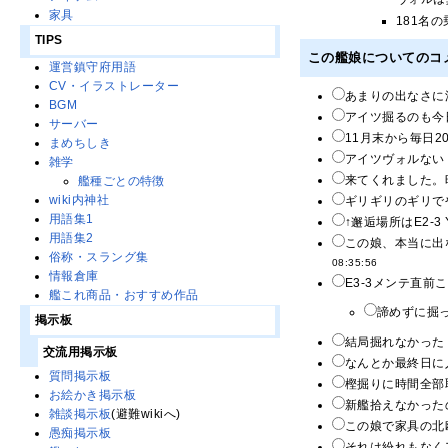
家具
181名
TIPS
この艦娘についてのコ
運営鎮守府用語
CV・イラストレーター
あまりの出なさに
BGM
アイツ掘るのも今
サーバー
11月末から毎日2
まめちしき
アイツヴォルない 
雑学
来てくれました。
艦種ごとの特徴
wiki内神社
ギリギリのギリで
用語集1
↑邂逅場所はE2-
用語集2
この娘、本当に出
俗称・スラング集
08:35:56
情報倉庫
E3-3メンテ直
艦これ商品・おすすめ作品
諦めずに掘っ
掲示板
結局掘れなかった
交流用掲示板
なんとか最終日に
質問掲示板
樫掘りに時間全部
お絵かき掲示板
新艦拾えなかった
雑談掲示板
(避難wikiへ)
この娘で家具の北
愚痴掲示板
それは紛れもなくア