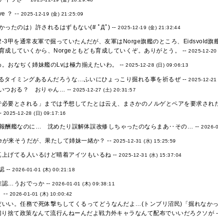
ve ？ --
2025-12-19 (金) 21:25:09
ったのは）許されるはずもない(# ﾟДﾟ) --
2025-12-19 (金) 21:32:44
2-3甲を通常友軍で掘っていたんだが、友軍はNorge旗艦のところ、Eidsv
育成していくから、Norgeともども育成していくぞ。ありがとう。 --
2025-12-20
。おなぢく姉妹艦のLvは極力揃えたいわ。 --
2025-12-28 (日) 09:06:13
るタイミングあるんだろうな…ふいにひょっこり掘れる事を祈るぜ --
2025-12-21
いつおる？ おりゃん… --
2025-12-27 (土) 20:31:57
で必要とされる」までは予想してたとは云え、まさかのノルゲとペアを要求され
-
2025-12-28 (日) 09:17:16
報酬艦なのに… 沈めたり誤解体誤改修しちゃったのならまあ‥その… --
2026-0
eが来そうだが、果たして姉妹一緒か？ --
2025-12-31 (水) 15:25:59
上げてる人いるけど晴着アイツもいるね --
2025-12-31 (水) 15:37:04
 --
2026-01-01 (木) 00:21:18
認…うおでっか --
2026-01-01 (木) 09:38:11
--
2026-01-01 (木) 10:00:42
だいい。任務で死体撃ちしてくるってどうなんだよ…(トンブリ沼民)「掘れなか
切り捨て政策なんて流行んねーんだよ戦力外キャラなんて配布でいいだろクソが -