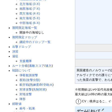
北方海域 (3-X)
南西海域 (7-X)
西方海域 (4-X)
南方海域 (5-X)
中部海域 (6-X)
期間限定海域一覧
開放中の海域なし
期間限定ドロップ
継続中のドロップ一覧
出撃ドロップ
演習
遠征
支援艦隊
ルート分岐
(
索敵スコア
/
速力
)
英国建造のノルウェーの護り
戦闘について
ナルヴィクでその護りに
弾着観測射撃
った魚雷の直撃で、わら
夜戦(攻撃分類)
航空戦
(
熟練度
/
対空砲火
)
※初期値はLvや近代化改
対潜攻撃
(
先制対潜
)
最大値はLv99の時の最
対地攻撃
陣形
CV：桃井はるこ、イ
経験値
称号・戦果
ゲームにおいて