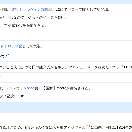
段作戦『
逆転！ナルヴィク攻防戦
』E2にてドロップ艦として初登場。
ge
と同じなので、そちらのページも参照。
なり、司令部施設を装備できる。
ントドロップ艦
として実装。
いて
井はるこ氏はかつて田中謙介氏がゼネラルプロデューサーを務めたアニメ『FF:
のオンメンテで、
Norge
共々【巫女】modeが実装された。
ク：巫女mode
*11
首都オスロの北約50kmの位置にある町アイツヴォル
に由来。同地は1814