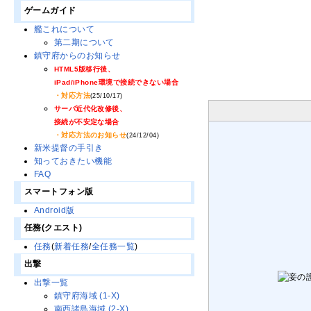
ゲームガイド
艦これについて
第二期について
鎮守府からのお知らせ
HTML5版移行後、
iPad/iPhone環境で接続できない場合
・対応方法
(25/10/17)
サーバ近代化改修後、
接続が不安定な場合
・対応方法のお知らせ
(24/12/04)
新米提督の手引き
知っておきたい機能
FAQ
スマートフォン版
Android版
任務(クエスト)
任務
(
新着任務
/
全任務一覧
)
出撃
出撃一覧
鎮守府海域 (1-X)
南西諸島海域 (2-X)