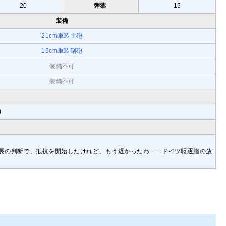
20
弾薬
15
装備
21cm単装主砲
15cm単装副砲
装備不可
装備不可
)
長の判断で、抵抗を開始したけれど、もう遅かったわ……ドイツ駆逐艦の放