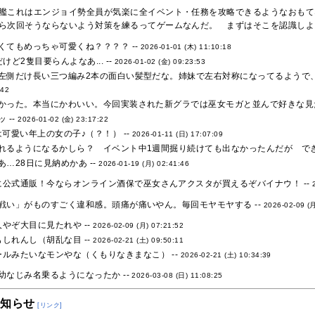
艦これはエンジョイ勢全員が気楽に全イベント・任務を攻略できるようなおもて
ら次回そうならないよう対策を練るってゲームなんだ。 まずはそこを認識しよう
くてもめっちゃ可愛くね？？？？ --
2026-01-01 (木) 11:10:18
ど2隻目要らんよなあ... --
2026-01-02 (金) 09:23:53
左側だけ長い三つ編み2本の面白い髪型だな。姉妹で左右対称になってるようで、
:42
かった。本当にかわいい。今回実装された新グラでは巫女モガと並んで好きな見た
 --
2026-01-02 (金) 23:17:22
可愛い年上の女の子♪（？！） --
2026-01-11 (日) 17:07:09
れるようになるかしら？ イベント中1週間掘り続けても出なかったんだが できれ
…28日に見納めかあ --
2026-01-19 (月) 02:41:46
に公式通販！今ならオンライン酒保で巫女さんアクスタが買えるぞバイナウ！ --
戦い」がものすごく違和感。頭痛が痛いやん。毎回モヤモヤする --
2026-02-09 (月
やぞ大目に見たれや --
2026-02-09 (月) 07:21:52
しれんし（胡乱な目 --
2026-02-21 (土) 09:50:11
ルみたいなモンやな（くもりなきまなこ） --
2026-02-21 (土) 10:34:39
幼なじみ名乗るようになったか --
2026-03-08 (日) 11:08:25
お知らせ
[リンク]