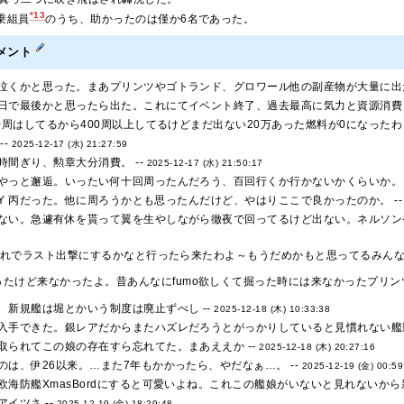
*13
の乗組員
のうち、助かったのは僅か6名であった。
メント
泣くかと思った。まあプリンツやゴトランド、グロワール他の副産物が大量に出た
日で最後かと思ったら出た。これにてイベント終了、過去最高に気力と資源消費し
0周はしてるから400周以上してるけどまだ出ない20万あった燃料が0になったわ 
--
2025-12-17 (水) 21:27:59
時間ぎり、勲章大分消費。 --
2025-12-17 (水) 21:50:17
やっと邂逅。いったい何十回周ったんだろう、百回行くか行かないかくらいか。 
3 Y 丙だった。他に周ろうかとも思ったんだけど、やはりここで良かったのか。 -
ない。急遽有休を貰って翼を生やしながら徹夜で回ってるけど出ない。ネルソンや
前これでラスト出撃にするかなと行ったら来たわよ～もうだめかもと思ってるみんなあ
たけど来なかったよ。昔あんなにfumo欲しくて掘った時には来なかったプリンツ
 新規艦は堀とかいう制度は廃止ずべし --
2025-12-18 (木) 10:33:38
入手できた。銀レアだからまたハズレだろうとがっかりしていると見慣れない艦影
取られてこの娘の存在すら忘れてた。まあええか --
2025-12-18 (木) 20:27:16
のは、伊26以来。…また7年もかかったら、やだなぁ…。 --
2025-12-19 (金) 00:59
欧海防艦XmasBordにすると可愛いよね。これこの艦娘がいないと見れないから
イツさ --
2025-12-19 (金) 18:29:48