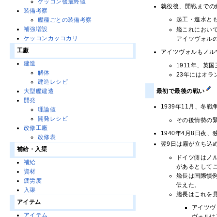
ケッコン後最終値
就役後、開戦までの
装備考察
起工・進水と
艦種ごとの装備考察
補強増設
艦これにおい
ケッコンカッコカリ
アイツヴォル
工廠
アイツヴォルもノル
建造
1911年、英
解体
23年にはオ
建造レシピ
最初で最後の戦い
大型艦建造
開発
1939年11月、
理論値
開発レシピ
その後情勢の緊
改修工廠
1940年4月8日
改修表
翌9日は霧が立ち込
補給・入渠
ドイツ側はノ
補給
があるとして
資材
艦長は国際慣
疲労度
伝えた。
入渠
艦長はこれを
アイテム
アイツヴ
アイテム
ヴォルは