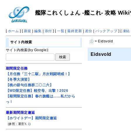
艦隊これくしょん -艦これ- 攻略 Wiki
[
ホーム
] [
新規
|
編集
|
添付
] [
一覧
|
最終更新
|
差分
|
バックアップ
] [
凍結
> Eidsvold
サイト内検索
サイト内検索(by Google):
Eidsvold
期間限定任務
【月任務「三十二駆」月次戦闘哨戒！】
【冬季大演習】
【桃の節句任務群二〇二六】
【WD限定任務】軽空母、出撃！2026
【期間限定任務】春の旗艦は……私だから
っ！
最新期間限定邂逅
【ホワイトデー】期間限定邂逅
(参照：運営𝕏
1
)