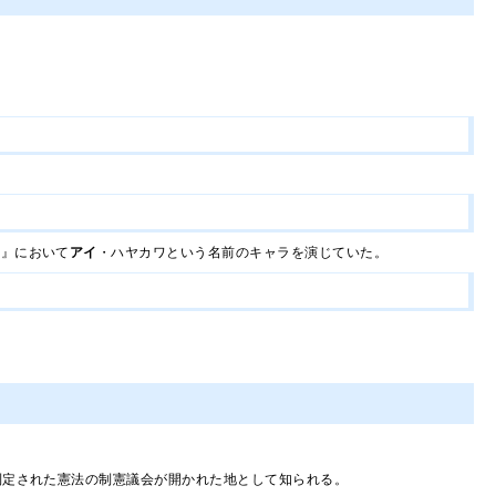
U』において
アイ
・ハヤカワという名前のキャラを演じていた。
年制定された憲法の制憲議会が開かれた地として知られる。