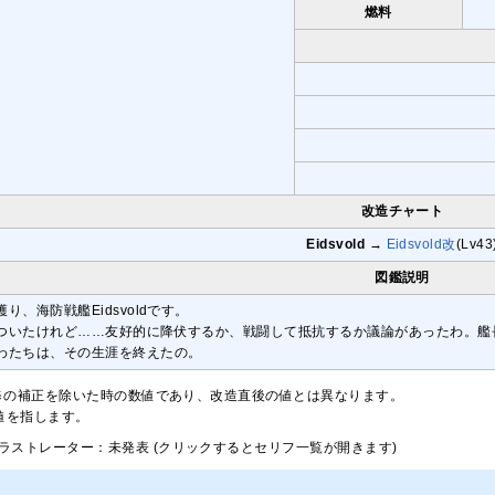
燃料
改造チャート
Eidsvold
→
Eidsvold改
(Lv43
図鑑説明
、海防戦艦Eidsvoldです。
ついたけれど……友好的に降伏するか、戦闘して抵抗するか議論があったわ。艦
わたちは、その生涯を終えたの。
修の補正を除いた時の数値であり、改造直後の値とは異なります。
大値を指します。
ラストレーター：未発表 (クリックするとセリフ一覧が開きます)