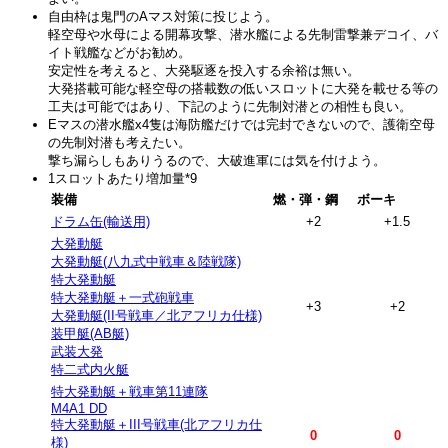
自由枠は鬼門のAマス対策に投じよう。
軽空母や水母による開幕攻撃、潜水艦による先制雷撃兼デコイ、バ
イト戦艦などがお勧め。
安定性を考えると、大発駆逐を投入する余裕は無い。
大発搭載可能な軽空母の搭載数の低いスロットに大発を載せる等の
工夫は可能ではあり、下記のように先制対潜との相性も良い。
Eマスの潜水艦x4隻は海防艦だけでは完封できないので、護衛空母
の先制対潜も考えたい。
撃ち漏らしもありうるので、大破進軍には気を付けよう。
1スロットあたり増加量
*9
装備
燃・弾・鋼
ボーキ
ドラム缶(輸送用)
+2
+1.5
大発動艇
大発動艇(八九式中戦車＆陸戦隊)
特大発動艇
特大発動艇＋一式砲戦車
+3
+2
大発動艇(II号戦車／北アフリカ仕様)
装甲艇(AB艇)
武装大発
特二式内火艇
特大発動艇＋戦車第11連隊
M4A1 DD
特大発動艇＋III号戦車(北アフリカ仕
0
0
様)