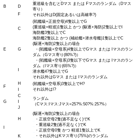
重巡級を含むとDマス または Fマスのランダム（Dマス
B
D
寄り）
F
それ以外はD(固定あるいは高確率?)
(戦艦級+正規空母)4隻以上でG
(重巡級+軽巡)1隻以上 かつ (駆逐+海防)2隻以上でI
C
海防艦3隻以上でC
海防艦2隻以上 かつ (補給艦+潜水母艦)1隻以上でC
(駆逐+海防)2隻以上の場合
E
G
_
・(戦艦級+空母系)4隻以上でGマス または Iマスのラン
ダム（Gマス寄り(80%?)）
_
・(戦艦級+空母系)3隻以下でGマス または Iマスのラン
ダム（Iマス寄り(65%?)）
I
潜水艦4?隻以上でG
それ以外はGマス または Iマスのランダム
H
(戦艦級+空母系)3隻以上でH?
F
それ以外はI?
I
C
ランダム
G
I
（Cマス:Iマス:Jマス=25?%:50?%:25?%）
J
(駆逐+海防)2隻以上の場合
H
_
・正規空母2隻(過不足なく)でK
_
・重巡級2隻(過不足なく)でK
I
_
・正規空母0隻 かつ 軽巡1隻以上でK
_
・それ以外はKマス寄り(75%)のランダム
K