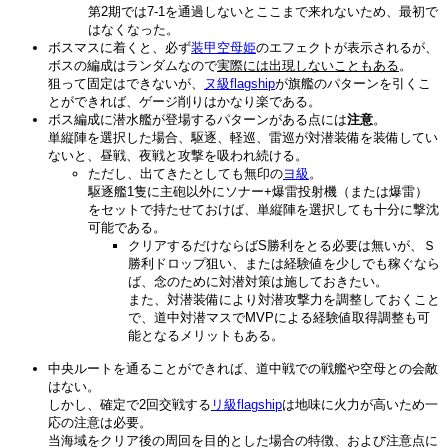
第2期では7-1を通過しないとここまで来れないため、最初で
はなくなった。
ボスマスに着くと、必ず
装甲空母姫
のエフェクトが表示されるが、
ボスの編成はランダムなので
実際には出現しないこともある
。
狙って固定はできないが、
ヌ級flagship
が旗艦のパターンを引くこ
とができれば、ゲージ削りはかなり楽である。
ボス編成に潜水艦が登場するパターンがある点には
注意
。
単縦陣を選択した場合、駆逐、軽巡、雷巡が対潜装備を装備してい
ないと、昼戦、夜戦と攻撃を吸われ続ける。
ただし、出てきたとしても無印の
ヨ級
。
駆逐艦1隻に主砲以外にソナー+爆雷投射機（または爆雷）
をセットで持たせておけば、単縦陣を選択しても十分に撃沈
可能である。
クリアするだけならばS勝利をとる必要は無いが、Ｓ
勝利ドロップ狙い、または経験値を少しでも稼ぐなら
ば、念のために対潜対策は施しておきたい。
また、対潜装備により対潜攻撃力を調整しておくこと
で、道中対潜マスでMVPによる経験値取得調整も可
能となるメリットもある。
中央ルートを通ることができれば、道中戦での戦艦や空母との会敵
はない。
しかし、確定で2回交戦する
リ級flagship
は地味に火力が高いため一
応の注意は必要。
当海域をクリア後の周回を目的とした場合の特徴、および注意点に