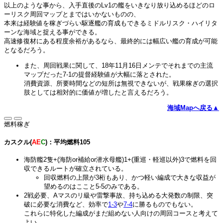
以上のような事から、入手直後のLv1の艦をいきなり放り込めるほどのロ
ーリスク周回マップとまではいかないものの、
本来は経験値を稼ぎづらい駆逐艦の育成もできるミドルリスク・ハイリタ
ーンな海域と捉える事ができる。
高速修復材にある程度余裕があるなら、最終的には幅広い艦の育成が可能
となるだろう。
また、周回戦果に関して、18年11月16日メンテでそれまでの主流
マップだった7-1の提督経験値が大幅に落とされた。
消費資源、所要時間などの短所は無視できないが、戦果稼ぎの選択
肢としては相対的に価値が増したと言えるだろう。
海域Mapへ戻る▲
燃料稼ぎ
カスクル(
AE
C
)：平均燃料105
海防艦2隻+(海防or補給or潜水母艦)1+(重巡・軽巡以外)3で燃料を回
収できるルートが確立されている。
回収燃料の上限が3桁もあり、かつ軽い編成で大きな収益が
望めるのはここと5-5のみである。
2戦必要、Aマスのリ級や雷撃事故、持ち込める大発数の制限、突
破に必要な消費など、効率で
1-3
や
7-4
に勝るものでもない。
これらに特化した編成がまだ組めない人向けの周回コースと考えて
よい。