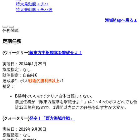
特大発動艇＋チハ
特大発動艇＋チハ改
海域Mapへ戻る▲
任務関連
定期任務
(ウィークリー)
敵東方中枢艦隊を撃破せよ！
実装日：2014年1月29日
旗艦指定：なし
随伴指定：自由枠6
達成条件:ボス
戦術的勝利B以上
x1
補足：
B勝利でいいのでクリア自体は難しくない。
前提任務が『敵東方艦隊を撃滅せよ！』(4-1～4-5のボスどれでも合
計12回勝利)なので、1週間以内にこの任務を出す方が大変か。
(クォータリー)
発令！「西方海域作戦」
実装日：2019年9月30日
旗艦指定：なし