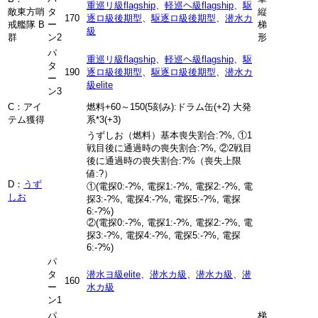
重巡リ級flagship
、
軽巡ヘ級flagship
、
駆
敵東方哨
タ
縦
170
逐ロ級後期型
、
駆逐ロ級後期型
、
潜水カ
戒艦隊 B
ー
梯
級
群
ン2
形
パ
重巡リ級flagship
、
軽巡ヘ級flagship
、
駆
タ
190
逐ロ級後期型
、
駆逐ロ級後期型
、
潜水カ
ー
級elite
ン3
C：アイ
燃料+60～150(5刻み):ドラム缶(+2) 大発
テム獲得
系
*3
(+3)
うずしお（燃料）基本喪失割合:?%, ①1
戦目後に通過時の喪失割合:?%, ②2戦目
後に通過時の喪失割合:?%（喪失上限
値:?）
D：
うず
①(電探0:-?%, 電探1:-?%, 電探2:-?%, 電
しお
探3:-?%, 電探4:-?%, 電探5:-?%, 電探
6:-?%)
②(電探0:-?%, 電探1:-?%, 電探2:-?%, 電
探3:-?%, 電探4:-?%, 電探5:-?%, 電探
6:-?%)
パ
タ
潜水ヨ級elite
、
潜水カ級
、
潜水カ級
、
潜
160
ー
水カ級
ン1
パ
梯