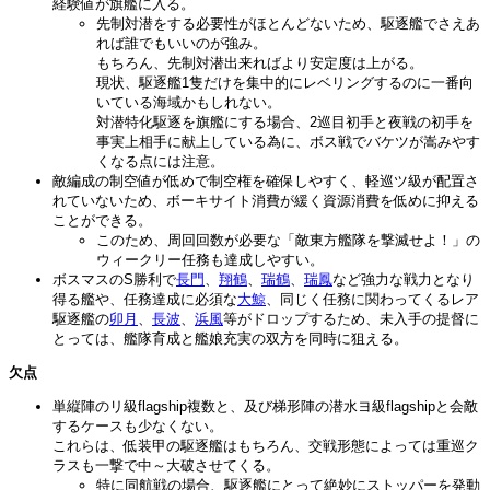
経験値が旗艦に入る。
先制対潜をする必要性がほとんどないため、駆逐艦でさえあ
れば誰でもいいのが強み。
もちろん、先制対潜出来ればより安定度は上がる。
現状、駆逐艦1隻だけを集中的にレベリングするのに一番向
いている海域かもしれない。
対潜特化駆逐を旗艦にする場合、2巡目初手と夜戦の初手を
事実上相手に献上している為に、ボス戦でバケツが嵩みやす
くなる点には注意。
敵編成の制空値が低めで制空権を確保しやすく、軽巡ツ級が配置さ
れていないため、ボーキサイト消費が緩く資源消費を低めに抑える
ことができる。
このため、周回回数が必要な「敵東方艦隊を撃滅せよ！」の
ウィークリー任務も達成しやすい。
ボスマスのS勝利で
長門
、
翔鶴
、
瑞鶴
、
瑞鳳
など強力な戦力となり
得る艦や、任務達成に必須な
大鯨
、同じく任務に関わってくるレア
駆逐艦の
卯月
、
長波
、
浜風
等がドロップするため、未入手の提督に
とっては、艦隊育成と艦娘充実の双方を同時に狙える。
欠点
単縦陣のリ級flagship複数と、及び梯形陣の潜水ヨ級flagshipと会敵
するケースも少なくない。
これらは、低装甲の駆逐艦はもちろん、交戦形態によっては重巡ク
ラスも一撃で中～大破させてくる。
特に同航戦の場合、駆逐艦にとって絶妙にストッパーを発動