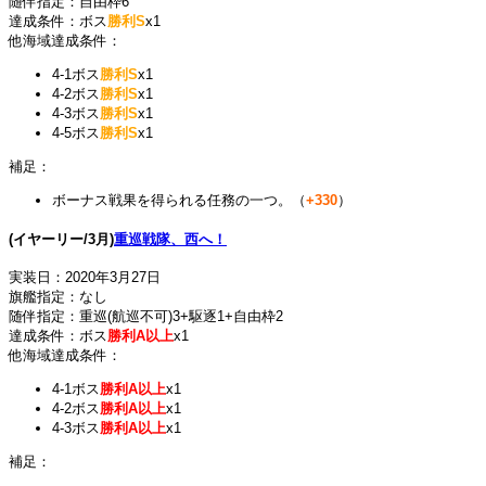
随伴指定：自由枠6
達成条件：ボス
勝利S
x1
他海域達成条件：
4-1ボス
勝利S
x1
4-2ボス
勝利S
x1
4-3ボス
勝利S
x1
4-5ボス
勝利S
x1
補足：
ボーナス戦果を得られる任務の一つ。（
+330
）
(イヤーリー/3月)
重巡戦隊、西へ！
実装日：2020年3月27日
旗艦指定：なし
随伴指定：重巡(航巡不可)3+駆逐1+自由枠2
達成条件：ボス
勝利A以上
x1
他海域達成条件：
4-1ボス
勝利A以上
x1
4-2ボス
勝利A以上
x1
4-3ボス
勝利A以上
x1
補足：