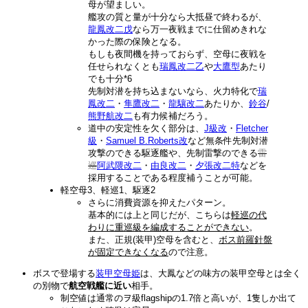
母が望ましい。
艦攻の質と量が十分なら大抵昼で終わるが、
龍鳳改二戊
なら万一夜戦までに仕留めきれな
かった際の保険となる。
もしも夜間機を持っておらず、空母に夜戦を
任せられなくとも
瑞鳳改二乙
や
大
鷹
型
あたり
でも十分
*6
先制対潜を持ち込まないなら、火力特化で
瑞
鳳改二
・
隼鷹改二
・
龍驤改二
あたりか、
鈴谷
/
熊野航改二
も有力候補だろう。
道中の安定性を欠く部分は、
J級
改
・
Fletcher
級
・
Samuel B.Roberts改
など無条件先制対潜
攻撃のできる駆逐艦や、先制雷撃のできる
雷
巡
阿武隈改二
・
由良改二
・
夕張改二特
などを
採用することである程度補うことが可能。
軽空母3、軽巡1、駆逐2
さらに消費資源を抑えたパターン。
基本的には上と同じだが、こちらは
軽巡の代
わりに重巡級を編成することができない
。
また、正規(装甲)空母を含むと、
ボス前羅針盤
が固定できなくなる
ので注意。
ボスで登場する
装甲空母姫
は、大鳳などの味方の装甲空母とは全く
の別物で
航空戦艦に近い
相手。
制空値は通常のヲ級flagshipの1.7倍と高いが、1隻しか出て