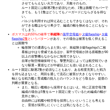
させてもらえない火力であり、天敵そのもの。
ルート固定には駆逐2隻が必須なため、1隻は旗艦でカバーで
きても、もう1隻はどうしてもノーガードにならざるを得な
い。
バルジを利用すれば抑え込むこともできなくはないが、それ
ができる艦はかなり希少で、編成の幅を狭めることにもなっ
てしまう。
ボスマスは約55%の確率で
単縦陣
の
装甲空母姫
か
ヌ級flagship
+
タ級
flagship
2隻
というパターン
があり、その場合は被害を低く抑えるこ
とは困難
*8
輪形陣での遭遇ならまだ良いが、単縦陣タ級flagshipの二枚
看板はやはり脅威であるほか、装甲空母姫が誇る搭載数が90
以上の攻撃機もなかなかに無視できない。
自軍が制空権確保時でも、撃墜判定によっては航空戦でいき
なり駆逐～重巡などが中破以上にも追い込まれることも。
ルート固定に駆逐2隻が必須なこともあり、ある程度充実した戦力
を持ち込まないと、周回を通して流石に被害が大きくなりやすい。
軸となる戦力艦と育成艦の投入とのバランスをどう取るか、提督の
判断が重要となる。
また、幅広い艦種から採用するとはいえ、特に正規空母2隻
編成の場合は5隻をルート固定に使っているため編成の幅が
意外と狭い。
自由枠には戦艦や軽空母を採用したいということも考える
と、雷巡が採用しにくいことは気になるところ。