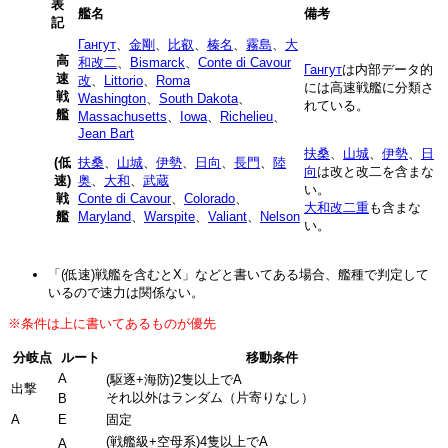
表
艦名
備考
記
Гангут
、
金剛
、
比叡
、
榛名
、
霧島
、
大
高
和改二
、
Bismarck
、
Conte di Cavour
Гангут
は内部データ的
速
改
、
Littorio
、
Roma
には高速戦艦に分類さ
戦
Washington
、
South Dakota
、
れている。
艦
Massachusetts
、
Iowa
、
Richelieu
、
Jean Bart
扶桑
、
山城
、
伊勢
、
日
(低
扶桑
、
山城
、
伊勢
、
日向
、
長門
、
陸
向
は改と改二を含まな
速)
奥
、
大和
、
武蔵
い。
戦
Conte di Cavour
、
Colorado
、
大和改二重
も含まな
艦
Maryland
、
Warspite
、
Valiant
、
Nelson
い。
「(低速)戦艦を含むとX」などと書いてある場合、艦種で判定して
いるので速力は関係ない。
※条件は上に書いてあるものが優先
分岐点
ルート
移動条件
A
(駆逐+海防)2隻以上でA
出撃
それ以外はランダム（片寄りなし）
B
A
E
固定
(戦艦級+空母系)4隻以上でA
A