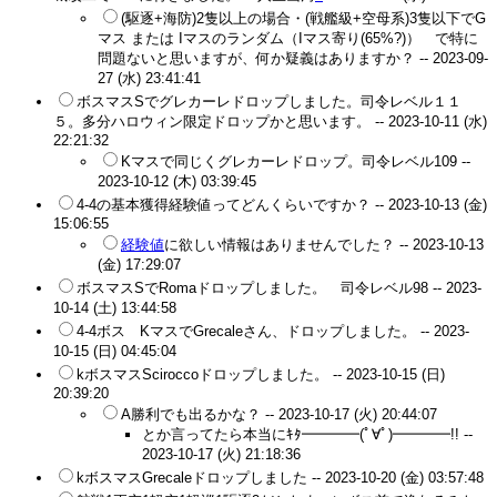
(駆逐+海防)2隻以上の場合・(戦艦級+空母系)3隻以下でG
マス または Iマスのランダム（Iマス寄り(65%?)） で特に
問題ないと思いますが、何か疑義はありますか？ --
2023-09-
27 (水) 23:41:41
ボスマスSでグレカーレドロップしました。司令レベル１１
５。多分ハロウィン限定ドロップかと思います。 --
2023-10-11 (水)
22:21:32
Kマスで同じくグレカーレドロップ。司令レベル109 --
2023-10-12 (木) 03:39:45
4-4の基本獲得経験値ってどんくらいですか？ --
2023-10-13 (金)
15:06:55
経験値
に欲しい情報はありませんでした？ --
2023-10-13
(金) 17:29:07
ボスマスSでRomaドロップしました。 司令レベル98 --
2023-
10-14 (土) 13:44:58
4-4ボス KマスでGrecaleさん、ドロップしました。 --
2023-
10-15 (日) 04:45:04
kボスマスSciroccoドロップしました。 --
2023-10-15 (日)
20:39:20
A勝利でも出るかな？ --
2023-10-17 (火) 20:44:07
とか言ってたら本当にｷﾀ━━━━(ﾟ∀ﾟ)━━━━!! --
2023-10-17 (火) 21:18:36
kボスマスGrecaleドロップしました --
2023-10-20 (金) 03:57:48