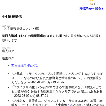
S
x1
海域Mapへ戻る▲
4-4 情報提供
【4-4 情報提供コメント欄】
※西方海域（4-4）の情報提供のコメント欄です。
司令部レベルも記載お
願いします。
過去ログ
過去ログ
西方海域/4-4/ログ1
天城、マサ、タスカ、ブルを同時にレベリングするならやっぱ
りここになるのかなぁ ただ熊野丸と輸送艦のレベリングは無理な
んだよなぁ --
2023-05-01 (月) 19:26:47
ウイクリ消化 いつもの2軍でまるで進軍出来ない 1軍投入して
も大破が続く 起動する端末変えたらクリアできた 艦これあるある
--
2023-08-02 (水) 08:37:21
榛名改、吹雪改二、ジョンストン改、サミュエル改、加賀、赤
城改二でE->Iに行きました。 --
人生山河
?
2023-09-27 (水) 23:38:53