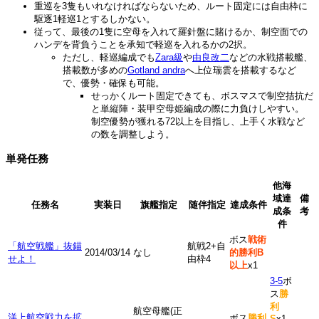
重巡を3隻もいれなければならないため、ルート固定には自由枠に
駆逐1軽巡1とするしかない。
従って、最後の1隻に空母を入れて羅針盤に賭けるか、制空面での
ハンデを背負うことを承知で軽巡を入れるかの2択。
ただし、軽巡編成でも
Zara
級
や
由良改二
などの水戦搭載艦、
搭載数が多めの
Gotland andra
へ上位瑞雲を搭載するなど
で、優勢・確保も可能。
せっかくルート固定できても、ボスマスで制空拮抗だ
と単縦陣・装甲空母姫編成の際に力負けしやすい。
制空優勢が獲れる72以上を目指し、上手く水戦など
の数を調整しよう。
単発任務
他海
域達
備
任務名
実装日
旗艦指定
随伴指定
達成条件
成条
考
件
ボス
戦術
「航空戦艦」抜錨
航戦2+自
2014/03/14
なし
的勝利B
せよ！
由枠4
以上
x1
3-5
ボ
ス
勝
利
航空母艦(正
洋上航空戦力を拡
ボス
勝利
S
x1