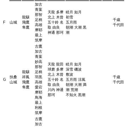
加古
青葉
天龍 多摩
睦月 如月
那智
龍驤
北上 木曾
初雪
足柄
千歳
F
山城
飛鷹
五十鈴 名
五月雨
高雄
千代田
隼鷹
取 由良
朝潮 大潮 黒
摩耶
神通 那珂
潮
最上
筑摩
古鷹
加古
青葉
妙高
天龍 龍田
睦月 如月
那智
球磨 多摩
深雪 磯波
龍驤
足柄
北上 木曾
敷波
扶桑
祥鳳
羽黒
千歳
G
五十鈴 名
五月雨 涼風
山城
飛鷹
高雄
千代田
取 由良
朝潮 大潮 満
隼鷹
愛宕
川内 神通
潮 荒潮
摩耶
那珂
不知火 黒潮
鳥海
最上
利根
筑摩
古鷹
加古