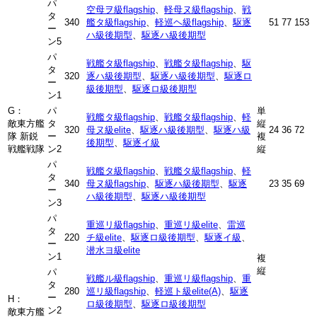
パ
空母ヲ級flagship
、
軽母ヌ級flagship
、
戦
タ
340
艦タ級flagship
、
軽巡ヘ級flagship
、
駆逐
51
77
153
ー
ハ級後期型
、
駆逐ハ級後期型
ン5
パ
戦艦タ級flagship
、
戦艦タ級flagship
、
駆
タ
320
逐ハ級後期型
、
駆逐ハ級後期型
、
駆逐ロ
ー
級後期型
、
駆逐ロ級後期型
ン1
G：
パ
単
戦艦タ級flagship
、
戦艦タ級flagship
、
軽
敵東方艦
タ
縦
320
母ヌ級elite
、
駆逐ハ級後期型
、
駆逐ハ級
24
36
72
隊 新鋭
ー
複
後期型
、
駆逐イ級
戦艦戦隊
ン2
縦
パ
戦艦タ級flagship
、
戦艦タ級flagship
、
軽
タ
340
母ヌ級flagship
、
駆逐ハ級後期型
、
駆逐
23
35
69
ー
ハ級後期型
、
駆逐ハ級後期型
ン3
パ
重巡リ級flagship
、
重巡リ級elite
、
雷巡
タ
220
チ級elite
、
駆逐ロ級後期型
、
駆逐イ級
、
ー
潜水ヨ級elite
ン1
複
縦
パ
戦艦ル級flagship
、
重巡リ級flagship
、
重
タ
280
巡リ級flagship
、
軽巡ト級elite(A)
、
駆逐
ー
H：
ロ級後期型
、
駆逐ロ級後期型
ン2
敵東方艦