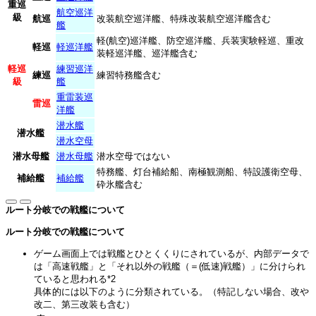
重巡
航空巡洋
級
航巡
改装航空巡洋艦、特殊改装航空巡洋艦含む
艦
軽(航空)巡洋艦、防空巡洋艦、兵装実験軽巡、重改
軽巡
軽巡洋艦
装軽巡洋艦、巡洋艦含む
軽巡
練習巡洋
練巡
練習特務艦含む
級
艦
重雷装巡
雷巡
洋艦
潜水艦
潜水艦
潜水空母
潜水母艦
潜水母艦
潜水空母ではない
特務艦、灯台補給船、南極観測船、特設護衛空母、
補給艦
補給艦
砕氷艦含む
ルート分岐での戦艦について
ルート分岐での戦艦について
ゲーム画面上では戦艦とひとくくりにされているが、内部データで
は「高速戦艦」と「それ以外の戦艦（＝(低速)戦艦）」に分けられ
ていると思われる
*2
具体的には以下のように分類されている。（特記しない場合、改や
改二、第三改装も含む）