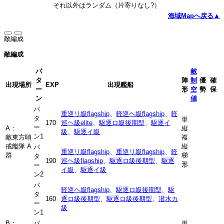
それ以外はランダム（片寄りなし?）
海域Mapへ戻る▲
敵編成
敵編成
パ
敵
タ
陣
制
優
確
出現場所
EXP
出現艦船
ー
形
空
勢
保
ン
値
パ
重巡リ級flagship
、
軽巡ヘ級flagship
、
軽
タ
単
170
巡ヘ級elite
、
駆逐ロ級後期型
、
駆逐イ
ー
A：
縦
級
、
駆逐イ級
ン1
敵東方哨
複
戒艦隊 A
縦
パ
重巡リ級flagship
、
重巡リ級flagship
、
軽
群
梯
タ
190
巡ヘ級flagship
、
駆逐ロ級後期型
、
駆逐
形
ー
イ級
、
駆逐イ級
ン2
パ
軽巡ヘ級flagship
、
駆逐ロ級後期型
、
駆
タ
160
逐ロ級後期型
、
駆逐ロ級後期型
、
潜水カ
ー
級
ン1
B：
パ
単