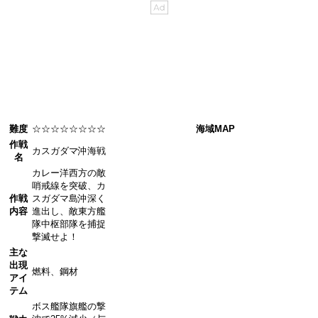
難度
☆☆☆☆☆☆☆☆
海域MAP
作戦
カスガダマ沖海戦
名
カレー洋西方の敵
哨戒線を突破、カ
作戦
スガダマ島沖深く
内容
進出し、敵東方艦
隊中枢部隊を捕捉
撃滅せよ！
主な
出現
燃料、鋼材
アイ
テム
ボス艦隊旗艦の撃