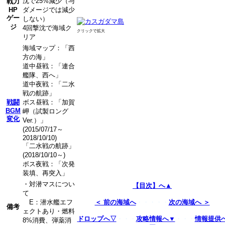
沈で25%減少（与
戦力
HP
ダメージでは減少
ゲー
しない）
ジ
4回撃沈で海域ク
クリックで拡大
リア
海域マップ：「西
方の海」
道中昼戦：「連合
艦隊、西へ」
道中夜戦：「二水
戦の航跡」
戦闘
ボス昼戦：「加賀
BGM
岬（試製ロング
変化
Ver.）」
(2015/07/17～
2018/10/10)
「二水戦の航跡」
(2018/10/10～)
ボス夜戦：「次発
装填、再突入」
・対潜マスについ
【目次】へ▲
て
E：潜水艦エフ
＜ 前の海域へ
・・・・・
次の海域へ ＞
備考
ェクトあり・燃料
ドロップへ▽
・・・
攻略情報へ▼
・・・
情報提供
8%消費、弾薬消