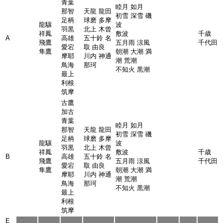
青葉
睦月 如月
那智
天龍 龍田
初雪 深雪 磯
足柄
球磨 多摩
龍驤
波
羽黒
北上 木曾
祥鳳
敷波
千歳
A
高雄
五十鈴 名
飛鷹
五月雨 涼風
千代田
愛宕
取 由良
隼鷹
朝潮 大潮 満
摩耶
川内 神通
潮 荒潮
鳥海
那珂
不知火 黒潮
最上
利根
筑摩
古鷹
加古
青葉
睦月 如月
那智
天龍 龍田
初雪 深雪 磯
足柄
球磨 多摩
龍驤
波
羽黒
北上 木曾
祥鳳
敷波
千歳
B
高雄
五十鈴 名
飛鷹
五月雨 涼風
千代田
愛宕
取 由良
隼鷹
朝潮 大潮 満
摩耶
川内 神通
潮 荒潮
鳥海
那珂
不知火 黒潮
最上
利根
筑摩
E