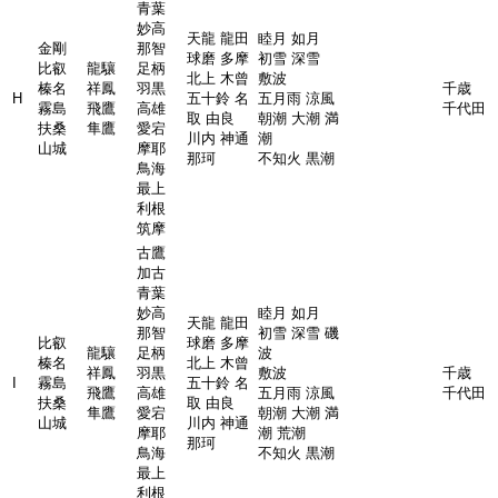
青葉
妙高
天龍 龍田
睦月 如月
金剛
那智
球磨 多摩
初雪 深雪
比叡
龍驤
足柄
北上 木曾
敷波
榛名
祥鳳
羽黒
千歳
H
五十鈴 名
五月雨 涼風
霧島
飛鷹
高雄
千代田
取 由良
朝潮 大潮 満
扶桑
隼鷹
愛宕
川内 神通
潮
山城
摩耶
那珂
不知火 黒潮
鳥海
最上
利根
筑摩
古鷹
加古
青葉
妙高
睦月 如月
天龍 龍田
那智
初雪 深雪 磯
比叡
球磨 多摩
龍驤
足柄
波
榛名
北上 木曾
祥鳳
羽黒
敷波
千歳
I
霧島
五十鈴 名
飛鷹
高雄
五月雨 涼風
千代田
扶桑
取 由良
隼鷹
愛宕
朝潮 大潮 満
山城
川内 神通
摩耶
潮 荒潮
那珂
鳥海
不知火 黒潮
最上
利根