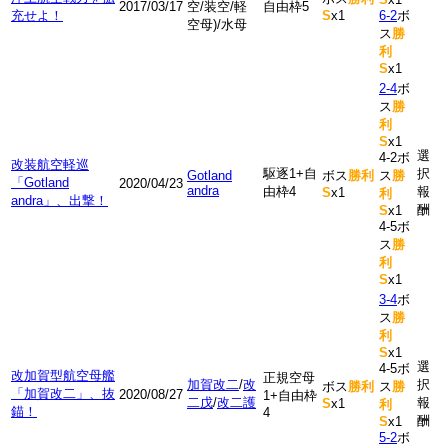
2017/03/17
空/装空/軽
自由枠5
充せよ！
S
x1
6-2
ボ
空母)/水母
ス
勝
利
S
x1
2-4
ボ
ス
勝
利
S
x1
選
4-2ボ
改装航空軽巡
駆逐1+自
択
Gotland
ボス
勝利
ス
勝
「Gotland
2020/04/23
andra
由枠4
報
S
x1
利
andra」、出撃！
酬
S
x1
4-5ボ
ス
勝
利
S
x1
3-4
ボ
ス
勝
利
S
x1
選
4-5ボ
改加賀型航空母艦
正規空母
加賀改二
/
改
択
ボス
勝利
ス
勝
「加賀改二」、抜
2020/08/27
1+自由枠
二戊
/
改二護
報
S
x1
利
錨！
4
酬
S
x1
5-2
ボ