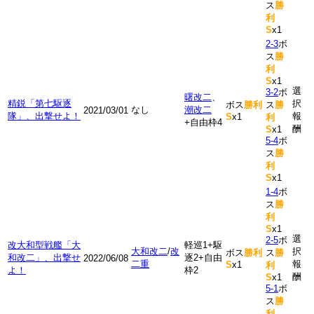
ス
勝
利
S
x1
2-3
ボ
ス
勝
利
S
x1
選
3-2
ボ
曙改二
、
精鋭「第七駆逐
択
ボス
勝利
ス
勝
なし
潮改二
2021/03/01
隊」、出撃せよ！
報
S
x1
利
+自由枠4
酬
S
x1
5-4
ボ
ス
勝
利
S
x1
1-4
ボ
ス
勝
利
S
x1
選
2-5
ボ
改大和型戦艦「大
軽巡1+駆
大和改二
/
改
択
ボス
勝利
ス
勝
和改二」、出撃せ
逐2+自由
2022/06/08
二重
報
S
x1
利
よ！
枠2
酬
S
x1
5-1
ボ
ス
勝
利