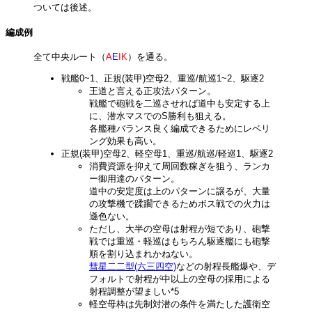
ついては後述。
編成例
全て中央ルート（
A
E
I
K
）を通る。
戦艦0~1、正規(装甲)空母2、重巡/航巡1~2、駆逐2
王道と言える正攻法パターン。
戦艦で砲戦を二巡させれば道中も安定する上
に、潜水マスでのS勝利も狙える。
各艦種バランス良く編成できるためにレベリ
ング効果も高い。
正規(装甲)空母2、軽空母1、重巡/航巡/軽巡1、駆逐2
消費資源を抑えて周回数稼ぎを狙う、ランカ
ー御用達のパターン。
道中の安定度は上のパターンに譲るが、大量
の攻撃機で蹂躙できるためボス戦での火力は
遜色ない。
ただし、大半の空母は射程が短であり、砲撃
戦では重巡・軽巡はもちろん駆逐艦にも砲撃
順を割り込まれかねない。
彗星二二型(六三四空)
などの射程長艦爆や、デ
フォルトで射程が中以上の空母の採用による
射程調整が望ましい
*5
軽空母枠は先制対潜の条件を満たした護衛空