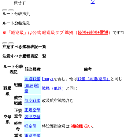
▽
費せず
ルート分岐法則
ルート分岐法則
※「軽巡級」は公式 軽巡級タブ 準拠（
軽巡+練巡
+雷巡
）
です
*1
注意すべき艦種表記一覧
注意すべき艦種表記一覧
ルート分岐
該当艦種
備考
表記
高速戦艦
Гангут
を含む。他は
戦艦（高速/巡洋）
と同じ
戦艦
(低速)戦
戦艦
戦艦（低速）
と同じ
艦
級
航空
航空戦艦
改装航空戦艦含む
戦艦
正規空母
正規
空母
空母
装甲空母
系
軽空
軽空母
特設護衛空母は
補給艦
扱い
。
母
重巡
重巡洋艦