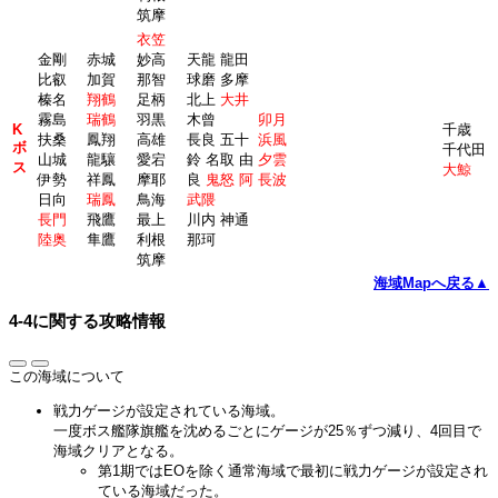
筑摩
衣笠
金剛
赤城
妙高
天龍 龍田
比叡
加賀
那智
球磨 多摩
榛名
翔鶴
足柄
北上
大井
霧島
瑞鶴
羽黒
木曾
卯月
K
千歳
扶桑
鳳翔
高雄
長良 五十
浜風
ボ
千代田
山城
龍驤
愛宕
鈴 名取 由
夕雲
ス
大鯨
伊勢
祥鳳
摩耶
良
鬼怒 阿
長波
日向
瑞鳳
鳥海
武隈
長門
飛鷹
最上
川内 神通
陸奥
隼鷹
利根
那珂
筑摩
海域Mapへ戻る▲
4-4に関する攻略情報
この海域について
戦力ゲージが設定されている海域。
一度ボス艦隊旗艦を沈めるごとにゲージが25％ずつ減り、4回目で
海域クリアとなる。
第1期ではEOを除く通常海域で最初に戦力ゲージが設定され
ている海域だった。