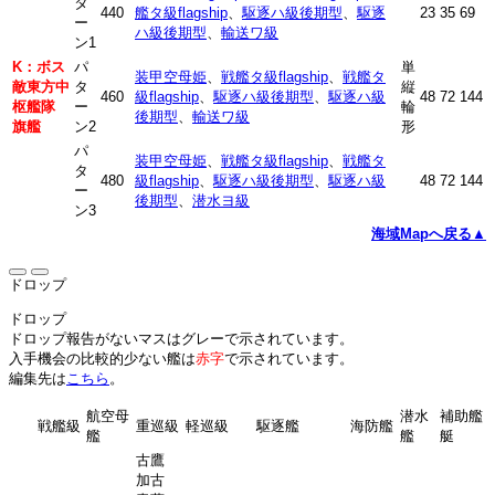
タ
440
艦タ級flagship
、
駆逐ハ級後期型
、
駆逐
23
35
69
ー
ハ級後期型
、
輸送ワ級
ン1
K：ボス
パ
単
装甲空母姫
、
戦艦タ級flagship
、
戦艦タ
敵東方中
タ
縦
460
級flagship
、
駆逐ハ級後期型
、
駆逐ハ級
48
72
144
枢艦隊
ー
輪
後期型
、
輸送ワ級
旗艦
ン2
形
パ
装甲空母姫
、
戦艦タ級flagship
、
戦艦タ
タ
480
級flagship
、
駆逐ハ級後期型
、
駆逐ハ級
48
72
144
ー
後期型
、
潜水ヨ級
ン3
海域Mapへ戻る▲
ドロップ
ドロップ
ドロップ報告がないマスはグレーで示されています。
入手機会の比較的少ない艦は
赤字
で示されています。
編集先は
こちら
。
航空母
潜水
補助艦
戦艦級
重巡級
軽巡級
駆逐艦
海防艦
艦
艦
艇
古鷹
加古