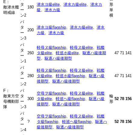
E：
タ
潜水ヨ級elite
、
潜水カ級elite
、
潜水カ
形
敵潜水艦
180
ー
級
、
潜水カ級
単
哨戒線
ン2
横
パ
タ
潜水ヨ級flagship
、
潜水カ級elite
、
潜水
200
ー
カ級
、
潜水カ級
ン3
パ
軽母ヌ級flagship
、
軽母ヌ級elite
、
戦艦
タ
260
タ級elite
、
軽巡ホ級elite
、
駆逐ハ級後期
47
71
141
ー
型
、
駆逐ハ級後期型
ン1
パ
軽母ヌ級flagship
、
軽母ヌ級elite
、
戦艦
タ
280
タ級elite
、
軽巡ホ級flagship
、
駆逐ハ級
47
71
141
ー
後期型
、
駆逐ハ級後期型
ン2
F：
パ
空母ヲ級flagship
、
軽母ヌ級elite
、
戦艦
敵東方空
タ
輪
300
タ級elite
、
軽巡ヘ級flagship
、
駆逐ハ級
52
78
156
母機動部
ー
形
後期型
、
駆逐ハ級後期型
隊
ン3
パ
空母ヲ級flagship
、
軽母ヌ級elite
、
戦艦
タ
?
タ級flagship
、
軽巡ヘ級flagship
、
駆逐ハ
52
78
156
ー
級後期型
、
駆逐ハ級後期型
ン4