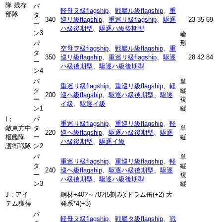
隊 残存
パ
軽母ヌ級flagship
、
戦艦ル級flagship
、
重
部隊
タ
340
巡リ級flagship
、
重巡リ級flagship
、
駆逐
23
35
69
ー
ハ級後期型
、
駆逐ハ級後期型
ン3
輪
形
パ
空母ヲ級flagship
、
戦艦ル級flagship
、
重
タ
350
巡リ級flagship
、
重巡リ級flagship
、
駆逐
28
42
84
ー
ハ級後期型
、
駆逐ハ級後期型
ン4
パ
単
重巡リ級flagship
、
重巡リ級flagship
、
軽
タ
縦
200
巡ヘ級flagship
、
駆逐ハ級後期型
、
駆逐
ー
複
イ級
、
駆逐イ級
ン1
縦
I：
パ
重巡リ級flagship
、
重巡リ級flagship
、
軽
敵東方中
タ
単
220
巡ヘ級flagship
、
駆逐ハ級後期型
、
駆逐
枢艦隊
ー
縦
ハ級後期型
、
駆逐イ級
護衛戦隊
ン2
パ
単
重巡リ級flagship
、
重巡リ級flagship
、
軽
タ
縦
240
巡ヘ級flagship
、
駆逐ハ級後期型
、
駆逐
ー
複
ハ級後期型
、
駆逐ハ級後期型
ン3
縦
J：アイ
鋼材+40?～70?(5刻み):ドラム缶(+2) 大
テム獲得
発系
*4
(+3)
パ
軽母ヌ級flagship
、
戦艦タ級flagship
、
戦