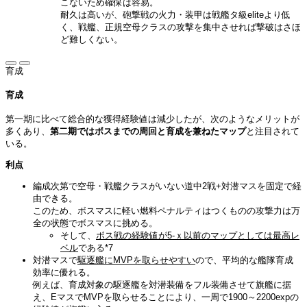
こないため確保は容易。
耐久は高いが、砲撃戦の火力・装甲は戦艦タ級eliteより低
く、戦艦、正規空母クラスの攻撃を集中させれば撃破はさほ
ど難しくない。
育成
育成
第一期に比べて総合的な獲得経験値は減少したが、次のようなメリットが
多くあり、
第二期ではボスまでの周回と育成を兼ねたマップ
と注目されて
いる。
利点
編成次第で空母・戦艦クラスがいない道中2戦+対潜マスを固定で経
由できる。
このため、ボスマスに軽い燃料ペナルティはつくものの攻撃力は万
全の状態でボスマスに挑める。
そして、
ボス戦の経験値が5-ｘ以前のマップとしては最高レ
ベル
である
*7
対潜マスで
駆逐艦にMVPを取らせやすい
ので、平均的な艦隊育成
効率に優れる。
例えば、育成対象の駆逐艦を対潜装備をフル装備させて旗艦に据
え、EマスでMVPを取らせることにより、一周で1900～2200expの