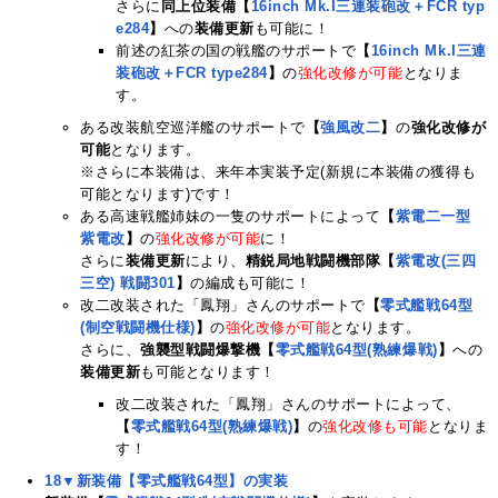
さらに
同上位装備【
16inch Mk.I三連装砲改＋FCR typ
e284
】
への
装備更新
も可能に！
前述の紅茶の国の戦艦のサポートで
【
16inch Mk.I三連
装砲改＋FCR type284
】
の
強化改修が可能
となりま
す。
ある改装航空巡洋艦のサポートで
【
強風改二
】
の
強化改修が
可能
となります。
※さらに本装備は、来年本実装予定(新規に本装備の獲得も
可能となります)です！
ある高速戦艦姉妹の一隻のサポートによって
【
紫電二一型
紫電改
】
の
強化改修が可能
に！
さらに
装備更新
により、
精鋭局地戦闘機部隊【
紫電改(三四
三空) 戦闘301
】
の編成も可能に！
改二改装された「鳳翔」さんのサポートで
【
零式艦戦64型
(制空戦闘機仕様)
】
の
強化改修が可能
となります。
さらに、
強襲型戦闘爆撃機【
零式艦戦64型(熟練爆戦)
】
への
装備更新
も可能となります！
改二改装された「鳳翔」さんのサポートによって、
【
零式艦戦64型(熟練爆戦)
】
の
強化改修も可能
となりま
す！
18▼新装備【零式艦戦64型】の実装