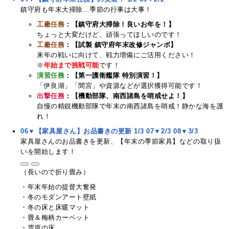
鎮守府も年末大掃除…季節の行事は大事！
工廠任務
：【鎮守府大掃除！良いお年を！】
ちょっと大変だけど、頑張ってほしいのです！
工廠任務
：【試製 鎮守府年末改修ジャンボ】
来年の戦いに向けて、戦力増備にご活用ください！
※
年始まで挑戦可能
です！
演習任務
：【第一護衛艦隊 特別演習！】
「伊良湖」「間宮」や資源などが選択獲得可能です！
出撃任務
：【機動部隊、南西諸島を哨戒せよ！】
自慢の精鋭機動部隊で年末の南西諸島を哨戒！静かな海を護
れ！
06▼【家具屋さん】お品書きの更新 1/3
07▼2/3
08▼3/3
家具屋さんのお品書きを更新、【年末の季節家具】などの取り扱
いを開始します！
（長いので折り畳み）
・年末年始の提督大奮発
・冬のモダンアート壁紙
・冬の床と床暖マット
・畳＆梅柄カーペット
・雪原の床