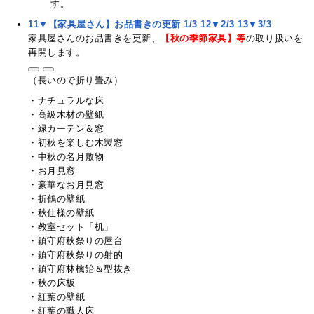
す。
11▼【家具屋さん】お品書きの更新 1/3
12▼2/3
13▼3/3
家具屋さんのお品書きを更新、
【秋の季節家具】等
の取り扱いを
再開します。
（長いので折り畳み）
・ナチュラルな床
・高級木材の壁紙
・緑カーテン＆窓
・初秋を楽しむ木製窓
・中秋の名月敷物
・お月見窓
・豪華なお月見窓
・折鶴の壁紙
・秋仕様の壁紙
・教室セット「机」
・鎮守府秋祭りの屋台
・鎮守府秋祭りの射的
・鎮守府林檎飴＆型抜き
・秋の床板
・紅葉の壁紙
・紅葉の職人床