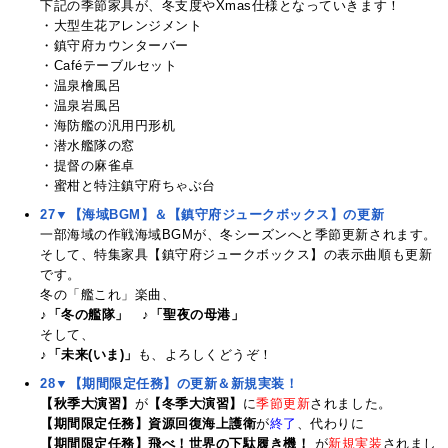
下記の季節家具が、冬支度やXmas仕様となっていきます！
・大型生花アレンジメント
・鎮守府カウンターバー
・Caféテーブルセット
・温泉檜風呂
・温泉岩風呂
・海防艦の汎用円形机
・潜水艦隊の窓
・提督の麻雀卓
・蜜柑と特注鎮守府ちゃぶ台
27▼【海域BGM】＆【鎮守府ジュークボックス】の更新
一部海域の作戦海域BGMが、冬シーズンへと季節更新されます。
そして、特集家具【鎮守府ジュークボックス】の表示曲順も更新
です。
冬の「艦これ」楽曲、
♪「冬の艦隊」
♪「聖夜の母港」
そして、
♪「未来(いま)」
も、よろしくどうぞ！
28▼【期間限定任務】の更新＆新規実装！
【秋季大演習】
が
【冬季大演習】
に
季節更新
されました。
【期間限定任務】資源回復海上護衛
が
終了
、代わりに
【期間限定任務】飛べ！世界の下駄履き機！
が
新規実装
されまし