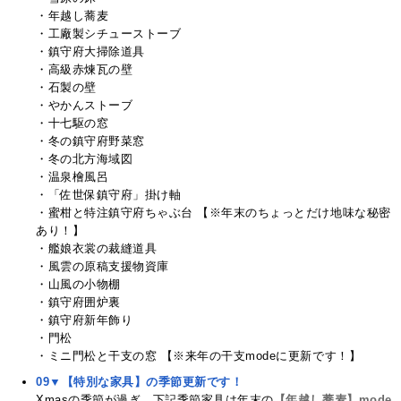
・年越し蕎麦
・工廠製シチューストーブ
・鎮守府大掃除道具
・高級赤煉瓦の壁
・石製の壁
・やかんストーブ
・十七駆の窓
・冬の鎮守府野菜窓
・冬の北方海域図
・温泉檜風呂
・「佐世保鎮守府」掛け軸
・蜜柑と特注鎮守府ちゃぶ台 【※年末のちょっとだけ地味な秘密
あり！】
・艦娘衣裳の裁縫道具
・風雲の原稿支援物資庫
・山風の小物棚
・鎮守府囲炉裏
・鎮守府新年飾り
・門松
・ミニ門松と干支の窓 【※来年の干支modeに更新です！】
09▼【特別な家具】の季節更新です！
Xmasの季節が過ぎ、下記季節家具は年末の
【年越し蕎麦】mode