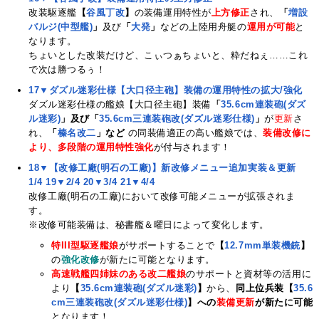
改装駆逐艦
【
谷風丁改
】
の装備運用特性が
上方修正
され、
「
増設
バルジ(中型艦)
」
及び
「
大発
」
などの上陸用舟艇の
運用が可能
と
なります。
ちょいとした改装だけど、こぃつぁちょいと、粋だねぇ……これ
で次は勝つるぅ！
17▼ダズル迷彩仕様【大口径主砲】装備の運用特性の拡大/強化
ダズル迷彩仕様の艦娘【大口径主砲】装備
「
35.6cm連装砲(ダズ
ル迷彩)
」及び「
35.6cm三連装砲改(ダズル迷彩仕様)
」
が
更新
さ
れ、
「
榛名改二
」など
の同装備適正の高い艦娘では、
装備改修に
より、多段階の運用特性強化
が付与されます！
18▼【改修工廠(明石の工廠)】新改修メニュー追加実装＆更新
1/4
19▼2/4
20▼3/4
21▼4/4
改修工廠(明石の工廠)において改修可能メニューが拡張されま
す。
※改修可能装備は、秘書艦＆曜日によって変化します。
特III型駆逐艦娘
がサポートすることで
【
12.7mm単装機銃
】
の
強化改修
が新たに可能となります。
高速戦艦四姉妹のある改二艦娘
のサポートと資材等の活用に
より
【
35.6cm連装砲(ダズル迷彩)
】
から、
同上位兵装【
35.6
cm三連装砲改(ダズル迷彩仕様)
】への
装備更新
が新たに可能
となります！