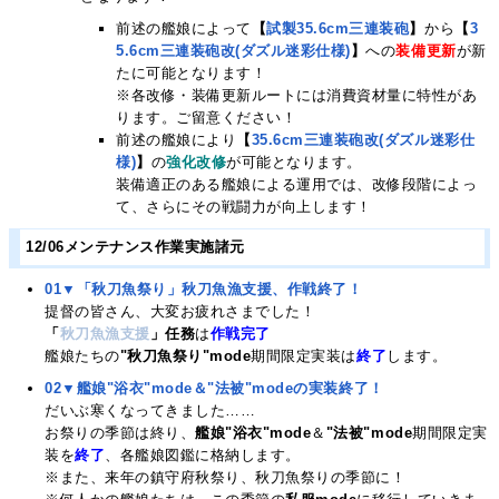
前述の艦娘によって
【
試製35.6cm三連装砲
】
から
【
3
5.6cm三連装砲改(ダズル迷彩仕様)
】
への
装備更新
が新
たに可能となります！
※各改修・装備更新ルートには消費資材量に特性があ
ります。ご留意ください！
前述の艦娘により
【
35.6cm三連装砲改(ダズル迷彩仕
様)
】
の
強化改修
が可能となります。
装備適正のある艦娘による運用では、改修段階によっ
て、さらにその戦闘力が向上します！
12/06メンテナンス作業実施諸元
01▼「秋刀魚祭り」秋刀魚漁支援、作戦終了！
提督の皆さん、大変お疲れさまでした！
「
秋刀魚漁支援
」任務
は
作戦完了
艦娘たちの
"秋刀魚祭り"mode
期間限定実装は
終了
します。
02▼艦娘"浴衣"mode＆"法被"modeの実装終了！
だいぶ寒くなってきました……
お祭りの季節は終り、
艦娘"浴衣"mode
＆
"法被"mode
期間限定実
装を
終了
、各艦娘図鑑に格納します。
※また、来年の鎮守府秋祭り、秋刀魚祭りの季節に！