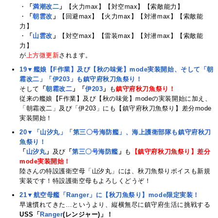
・
「
満潮改二
」
【火力max】【対空max】【索敵能力】
・
「
朝雲改
」
【回避max】【火力max】【対潜max】【索敵能
力】
・
「
山雲改
」
【対空max】【雷装max】【対潜max】【索敵能
力】
が
上方微更新
されます。
19▼艦娘【F作業】及び【秋の味覚】mode実装開始、そして「朝
霜改二」「伊203」も鎮守府秋刀魚祭り！
そして
「
朝霜改二
」「
伊203
」
も
鎮守府秋刀魚祭り！
従来の艦娘【F作業】及び【秋の味覚】modeの実装開始に加え、
「朝霜改二」及び「伊203」にも【鎮守府秋刀魚祭り】差分mode
実装開始！
20▼「山汐丸」「第三〇号海防艦」、海上護衛部隊も鎮守府秋刀
魚祭り！
「
山汐丸
」
及び
「
第三〇号海防艦
」
も
【鎮守府秋刀魚祭り】差分
mode実装開始！
陸さんの特設護衛空母「山汐丸」には、秋刀魚祭りボイスも新規
実装です！特設護衛空母もよろしくどうぞ！
21▼航空母艦「Ranger」に【秋刀魚祭り】mode限定実装！
早速慣れてきた…というより、縦横無尽に鎮守府生活に挑戦する
USS「
Ranger
(レンジャー)」！