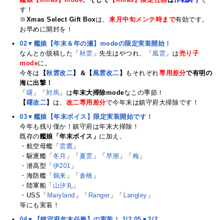
す！
※
Xmas Select Gift Box
は、
来月中旬メンテ時まで
有効です。
お早めに開封を！
02▼艦娘【年末＆年の瀬】modeの限定実装開始！
なんとか脱稿した「
秋雲
」先生はやつれ、「
風雲
」は
売り子
mode
に。
今冬は
【
秋雲改二
】＆【
風雲改二
】
もそれぞれ
専用差分
で有明の
海に出撃！
「
曙
」「
対馬
」は
年末大掃除mode
なこの季節！
【
曙改二
】
は、
改二専用差分
で今年末は鎮守府大掃除です！
03▼艦娘【年末ボイス】限定実装開始です！
今年も残り僅か！鎮守府は年末大掃除！
既存の
艦娘「年末ボイス」
に加え、
・航空母艦「
雲鷹
」
・駆逐艦「
冬月
」「
夏雲
」「
早潮
」「
梅
」
・潜高型「
伊201
」
・海防艦「
鵜来
」「
倉橋
」
・陸軍船「
山汐丸
」
・USS「
Maryland
」「
Ranger
」「
Langley
」
等にも実装！
04▼【鎮守府年末任務】の実装！ 1/2
05▼2/2