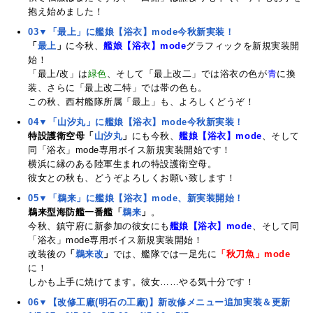
抱え始めました！
03▼「最上」に艦娘【浴衣】mode今秋新実装！
「
最上
」
に今秋、
艦娘【浴衣】mode
グラフィックを新規実装開
始！
「最上/改」は
緑色
、そして「最上改二」では浴衣の色が
青
に換
装、さらに「最上改二特」では帯の色も。
この秋、西村艦隊所属「最上」も、よろしくどうぞ！
04▼「山汐丸」に艦娘【浴衣】mode今秋新実装！
特設護衛空母「
山汐丸
」
にも今秋、
艦娘【浴衣】mode
、そして
同「浴衣」mode専用ボイス新規実装開始です！
横浜に縁のある陸軍生まれの特設護衛空母。
彼女との秋も、どうぞよろしくお願い致します！
05▼「鵜来」に艦娘【浴衣】mode、新実装開始！
鵜来型海防艦一番艦「
鵜来
」
。
今秋、鎮守府に新参加の彼女にも
艦娘【浴衣】mode
、そして同
「浴衣」mode専用ボイス新規実装開始！
改装後の
「
鵜来改
」
では、艦隊では一足先に
「秋刀魚」mode
に！
しかも上手に焼けてます。彼女……やる気十分です！
06▼【改修工廠(明石の工廠)】新改修メニュー追加実装＆更新