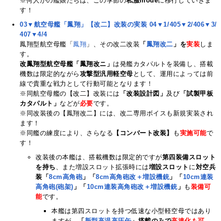
※何人かの艦娘たちは、この季節の
私服mode
に移行していきま
す！
03▼航空母艦「鳳翔」【改二】改装の実装
04▼1/4
05▼2/4
06▼3/
4
07▼4/4
鳳翔型航空母艦「
鳳翔
」、その改二改装
「
鳳翔改二
」を
実装
しま
す。
改鳳翔型航空母艦「鳳翔改ニ」
は発艦カタパルトを装備し、搭載
機数は限定的ながら
攻撃型汎用軽空母
として、運用によっては前
線で貴重な戦力として行動可能となります！
※同航空母艦の【改二】改装には
「改装設計図」
及び
「試製甲板
カタパルト」
などが
必要
です。
※同改装後の【鳳翔改二】には、改二専用ボイスも新規実装され
ます！
※同艦の練度により、さらなる
【コンバート改装】
も
実施可能
で
す！
改装後の本艦は、搭載機数は限定的ですが
第四装備スロット
を持ち
、また増設スロット拡張時には
増設スロット
に
対空兵
装「
8cm高角砲
」「
8cm高角砲改＋増設機銃
」「
10cm連装
高角砲(砲架)
」「
10cm連装高角砲改＋増設機銃
」
も
装備可
能
です。
本艦は第四スロットを持つ低速な小型軽空母ではあり
ますが、
「
新型高温高圧缶
」搭載のみで
高速化も可