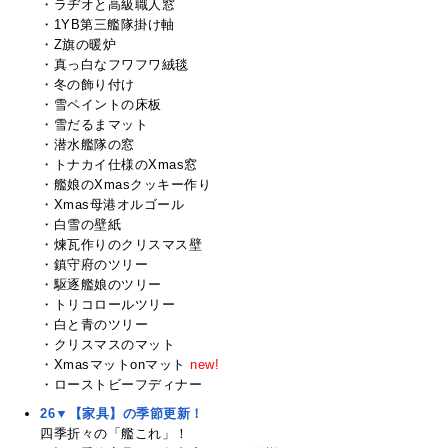
・ラヂオと高級職人窓
・1YB第三艦隊掛け軸
・Z旗の暖炉
・真っ白なフワフワ絨毯
・冬の飾り付け
・雪ペイントの床板
・雪だるまマット
・潜水艦隊の窓
・トナカイ仕様のXmas窓
・艦娘のXmasクッキー作り
・Xmas母港オルゴール
・白雪の壁紙
・煉瓦作りのクリスマス壁
・鎮守府のツリー
・駆逐艦娘のツリー
・トリコロールツリー
・白と青のツリー
・クリスマスのマット
・Xmasマットonマット
new!
・ローストビーフディナー
26▼【家具】の季節更新！
四季折々の「艦これ」！