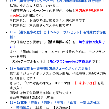
15▼【鎮守府カウンターバー】も秋刀魚料理modeに移行開始！
私達の小さな＆大切なこだわり…
「鎮守府カウンターバー」
の料理が、今秋も
秋刀魚料理/魚料理
mode
に更新開始です。
※同家具は、お酒や料理が出る少々大切な家具です！
※同家具は、家具屋さんで入手可能です！
16▼【潜水艦隊の窓】と【Caféテーブルセット】も地味に季節更
新！
潜水母艦などが愛用する
【潜水艦隊の窓】
も、
鎮守府秋刀魚祭り
に！
また、「Richelieu(リシュリュー)」が提督のために、モンブラン
を作る季節
【Caféテーブルセット】
は
モンブランmodeに季節更新
です！
17▼新曲実装＆一部海域BGM/ジュークボックス更新！
鎮守府「ジュークボックス」の表示曲順、作戦海域BGMの秋刀魚
祭り更新します！
さらに、
「いつかあの海で」EDテーマ曲
、
【♪未来(いま)】
も最
速投入！
同楽曲は秋刀魚漁限定海域にも実装です！
※鎮守府母港BGM設定も可能
18▼1YB3H「時雨」「満潮」「朝雲」「山雲」一部上方修正
・
「
時雨改二
」
【回避max】【火力max】