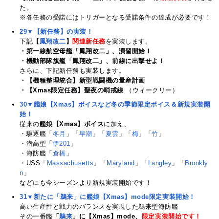
た。
※各任務の受諾にはトリガーとなる受諾条件の達成が必要です！
29▼【新任務】の実装！
下記
【
鳳翔改二
】
関連新任務
を実装します。
・第一線航空母艦「鳳翔改二」、演習開始！
・機動部隊旗艦「鳳翔改二」、前線に出撃せよ！
さらに、下記新任務も実装します。
・【機種整理統合】新型戦闘機の量産計画
・【Xmas限定任務】聖夜の哨戒線
（ウィークリー）
30▼艦娘【Xmas】ボイスなど冬の季節限定ボイス＆新規実装開
始！
従来の
艦娘【Xmas】ボイス
に加え、
・駆逐艦「
冬月
」「
早潮
」「
夏雲
」「
梅
」「
竹
」
・潜高型「
伊201
」
・海防艦「
倉橋
」
・USS「
Massachusetts
」「
Maryland
」「
Langley
」「
Brookly
n
」
などにも今シーズンより新規実装開始です！
31▼新たに「鵜来」に艦娘【Xmas】mode限定実装開始！
高い生産性と戦力のバランスを実現した鵜来型海防艦
その一番艦
「
鵜来
」に【Xmas】mode、
限定実装開始です！