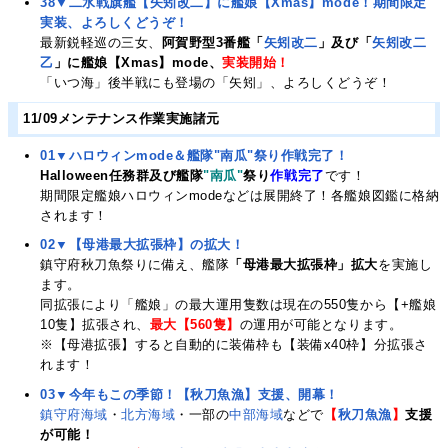
38▼二水戦旗艦【矢矧改二】に艦娘【Xmas】mode！期間限定
実装、よろしくどうぞ！
最新鋭軽巡の三女、
阿賀野型3番艦「
矢矧改二
」及び「
矢矧改二
乙
」に艦娘【Xmas】mode、
実装開始！
「いつ海」後半戦にも登場の「矢矧」、よろしくどうぞ！
11/09メンテナンス作業実施諸元
01▼ハロウィンmode＆艦隊"南瓜"祭り作戦完了！
Halloween任務群及び艦隊
"南瓜"
祭り
作戦完了
です！
期間限定艦娘ハロウィンmodeなどは展開終了！各艦娘図鑑に格納
されます！
02▼【母港最大拡張枠】の拡大！
鎮守府秋刀魚祭りに備え、艦隊
「母港最大拡張枠」拡大
を実施し
ます。
同拡張により「艦娘」の最大運用隻数は現在の550隻から【+艦娘
10隻】拡張され、
最大【560隻】
の運用が可能となります。
※【母港拡張】すると自動的に装備枠も【装備x40枠】分拡張さ
れます！
03▼今年もこの季節！【秋刀魚漁】支援、開幕！
鎮守府海域
・
北方海域
・一部の
中部海域
などで
【
秋刀魚漁
】
支援
が可能！