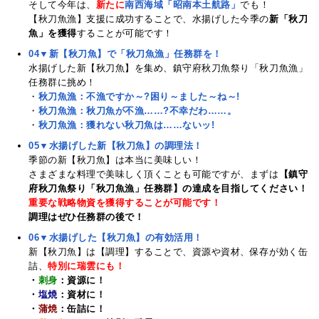
そして今年は、
新たに
南西海域
「昭南本土航路」
でも！
【秋刀魚漁】支援に成功することで、水揚げした今季の
新「秋刀
魚」を獲得
することが可能です！
04▼新【秋刀魚】で「秋刀魚漁」任務群を！
水揚げした新【秋刀魚】を集め、鎮守府秋刀魚祭り「秋刀魚漁」
任務群に挑め！
・
秋刀魚漁：不漁ですか～?困り～ました～ね～!
・
秋刀魚漁：秋刀魚が不漁……?不幸だわ……。
・
秋刀魚漁：獲れない秋刀魚は……ないッ!
05▼水揚げした新【秋刀魚】の調理法！
季節の新【秋刀魚】は本当に美味しい！
さまざまな料理で美味しく頂くことも可能ですが、まずは
【鎮守
府秋刀魚祭り「秋刀魚漁」任務群】の達成を目指してください！
重要な戦略物資を獲得することが可能です！
調理はぜひ任務群の後で！
06▼水揚げした【秋刀魚】の有効活用！
新【秋刀魚】は【調理】することで、資源や資材、保存が効く缶
詰、
特別に瑞雲にも！
・
刺身
：資源に！
・
塩焼
：資材に！
・
蒲焼
：缶詰に！