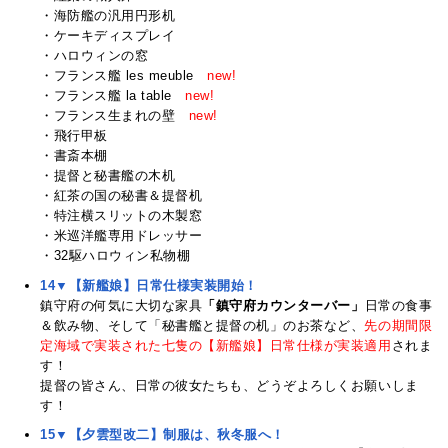
・海防艦の汎用円形机
・ケーキディスプレイ
・ハロウィンの窓
・フランス艦 les meuble
new!
・フランス艦 la table
new!
・フランス生まれの壁
new!
・飛行甲板
・書斎本棚
・提督と秘書艦の木机
・紅茶の国の秘書＆提督机
・特注横スリットの木製窓
・米巡洋艦専用ドレッサー
・32駆ハロウィン私物棚
14▼【新艦娘】日常仕様実装開始！
鎮守府の何気に大切な家具
「鎮守府カウンターバー」
日常の食事
＆飲み物、そして「秘書艦と提督の机」のお茶など、
先の期間限
定海域で実装された七隻の【新艦娘】日常仕様が実装適用
されま
す！
提督の皆さん、日常の彼女たちも、どうぞよろしくお願いしま
す！
15▼【夕雲型改二】制服は、秋冬服へ！