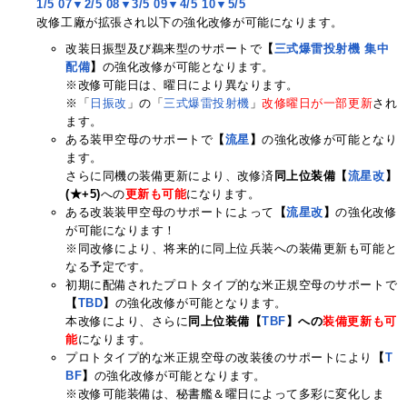
1/5
07▼2/5
08▼3/5
09▼4/5
10▼5/5
改修工廠が拡張され以下の強化改修が可能になります。
改装日振型及び鵜来型のサポートで
【
三式爆雷投射機 集中
配備
】
の強化改修が可能となります。
※改修可能日は、曜日により異なります。
※「
日振改
」の「
三式爆雷投射機
」
改修曜日が一部更新
され
ます。
ある装甲空母のサポートで
【
流星
】
の強化改修が可能となり
ます。
さらに同機の装備更新により、改修済
同上位装備【
流星改
】
(★+5)
への
更新も可能
になります。
ある改装装甲空母のサポートによって
【
流星改
】
の強化改修
が可能になります！
※同改修により、将来的に同上位兵装への装備更新も可能と
なる予定です。
初期に配備されたプロトタイプ的な米正規空母のサポートで
【
TBD
】
の強化改修が可能となります。
本改修により、さらに
同上位装備【
TBF
】への
装備更新も可
能
になります。
プロトタイプ的な米正規空母の改装後のサポートにより
【
T
BF
】
の強化改修が可能となります。
※改修可能装備は、秘書艦＆曜日によって多彩に変化しま