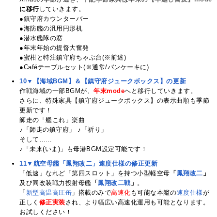
に移行
していきます。
●鎮守府カウンターバー
●海防艦の汎用円形机
●潜水艦隊の窓
●年末年始の提督大奮発
●蜜柑と特注鎮守府ちゃぶ台(※前述)
●Caféテーブルセット(※通常/パンケーキに)
10▼【海域BGM】＆【鎮守府ジュークボックス】の更新
作戦海域の一部BGMが、
年末mode
へと移行していきます。
さらに、特殊家具【鎮守府ジュークボックス】の表示曲順も季節
更新です！
師走の「艦これ」楽曲
♪「師走の鎮守府」 ♪「祈り」
そして……
♪「未来(いま)」も母港BGM設定可能です！
11▼航空母艦「鳳翔改二」速度仕様の修正更新
「低速」なれど「第四スロット」を持つ小型軽空母
「
鳳翔改二
」
及び同改装戦力投射母艦
「
鳳翔改二戦
」
。
「
新型高温高圧缶
」搭載のみで
高速化
も可能な本艦の
速度仕様
が
正しく
修正実装
され、より幅広い高速化運用も可能となります。
お試しください！