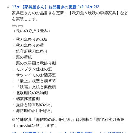
13▼【家具屋さん】お品書きの更新 1/2
14▼2/2
家具屋さんのお品書きを更新、【秋刀魚＆晩秋の季節家具】など
を実装します。
（長いので折り畳み）
・秋刀魚祭りの床板
・秋刀魚祭りの壁
・鎮守府秋刀魚祭り
・栗の壁紙
・栗の水墨画と秋飾り棚
・モンブラン仕様の窓
・サツマイモのお洒落窓
・「最上」模型と桐箪笥
・「秋霜」文机と栗饅頭
・北欧艦娘の私物棚
・瑞雲隊整備棚
・提督と秘書艦の木机
・海防艦の汎用円形机
※特殊家具「海防艦の汎用円形机」は地味に「鎮守府秋刀魚祭
り」modeに移行します！