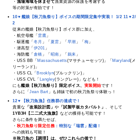
・
漁場海域を休ませて
漁業資源の保護を考慮する
等の対策が有効です！
10▼艦娘【秋刀魚祭り】ボイスの期間限定集中実装！ 1/2
11▼2/
2
従来の艦娘【秋刀魚祭り】ボイス群に加え、
・航空母艦「
雲鷹
」
・駆逐艦「
冬月
」「
夏雲
」「
早潮
」「
梅
」
・潜高型「
伊201
」
・海防艦「
倉橋
」「
昭南
」「
鵜来
」
・USS BB「
Massachusetts
(マサチューセッツ)」「
Maryland
(メ
リーランド)」
・USS CL「
Brooklyn
(ブルックリン)」
・USS CVL「
Langley
(ラングレー)」なども！
にも
艦娘【秋刀魚祭り】限定ボイス、
実装開始
です！
さらに「
Jean Bart
」も姉妹で初の秋刀魚祭り体験っ！
12▼【秋刀魚漁】任務群の達成で！
貴重な
「改装設計図」
や
「試製甲板カタパルト」
、そして
1YB3H【二二式大漁旗】
などの獲得も可能です！
さらに条件を満たせば、
・
秋刀魚祭り限定任務
：特別な「瑞雲」配備！
への挑戦も可能！
※秋刀魚の【調理】は、ぜひこれらの後で！