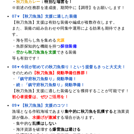
・
秋刀魚カレー
：特別な瑞雲を！
※前述の任務群を達成後、期間中に【調理】をお願いします！
07▼【秋刀魚漁】支援に適した装備
【秋刀魚漁】支援は有効な装備や編成が複数存在します。
また、装備の組み合わせや同集中運用による効果も期待できま
す。
・海を照らし魚を集める
光源
・魚群探知的な機能を持つ
探信装備
・
空から秋刀魚漁を支援
できる装備
等も有効です！
08▼今回が初めての秋刀魚祭り！という提督もきっと大丈夫！
そのための
【秋刀魚漁】発動準備任務群！
・
「鎮守府秋刀魚祭り」発動準備！
・
続：「鎮守府秋刀魚祭り」発動準備！
【秋刀魚漁】支援に適した装備などを獲得することが可能です！
初心者提督は、ぜひご活用を！
09▼【秋刀魚漁】支援のコツ！
漁場となる作戦海域であまり
集中的に秋刀魚を乱獲すると
漁業資
源が傷み、
水揚げが激減
する場合があります。
・集中的な
乱獲はしない
・海洋資源を破壊する
爆雷漁は避ける