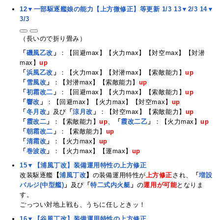
12▼一部駆逐艦娘の能力【上方微修正】等更新 1/3
13▼2/3
14▼
3/3
（長いので折り畳み）
「
磯風乙改
」
：【回避max】【火力max】【対空max】【対潜
max】
up
「
浜風乙改
」
：【火力max】【対潜max】【索敵能力】
up
「
雪風改
」
：【対潜max】【索敵能力】
up
「
初霜改二
」
：【回避max】【火力max】【索敵能力】
up
「
響改
」
：【回避max】【火力max】【対空max】
up
「
冬月改
」
及び
「
涼月改
」
：【対空max】【索敵能力】
up
「
霞改二
」
：【索敵能力】
up
、
「
霞改二乙
」
：【火力max】
up
「
朝霜改二
」
：【索敵能力】
up
「
清霜改
」
：【火力max】
up
「
巻波改
」
：【火力max】【運max】
up
15▼【浦風丁改】装備運用特性の上方修正
改装駆逐艦
【
浦風丁改
】
の装備運用特性が
上方修正
され、
「
増設
バルジ(中型艦)
」
及び
「
特二式内火艇
」
の
運用が可能
となりま
す。
ごっつい対地上戦も、うちに任しときッ！
16▼【谷風丁改】装備運用特性の上方修正