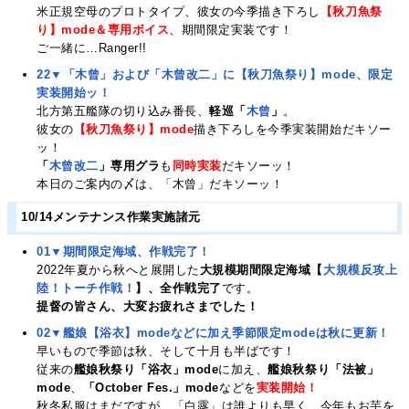
米正規空母のプロトタイプ、彼女の今季描き下ろし
【秋刀魚祭
り】mode＆専用ボイス
、期間限定実装です！
ご一緒に…Ranger!!
22▼「木曾」および「木曾改二」に【秋刀魚祭り】mode、限定
実装開始ッ！
北方第五艦隊の切り込み番長、
軽巡「
木曾
」
。
彼女の
【秋刀魚祭り】mode
描き下ろしを今季実装開始だキソー
ッ！
「
木曾改二
」専用グラ
も
同時実装
だキソーッ！
本日のご案内の〆は、「木曾」だキソーッ！
10/14メンテナンス作業実施諸元
01▼期間限定海域、作戦完了！
2022年夏から秋へと展開した
大規模期間限定海域【
大規模反攻上
陸！トーチ作戦！
】、全作戦完了
です。
提督の皆さん、大変お疲れさまでした！
02▼艦娘【浴衣】modeなどに加え季節限定modeは秋に更新！
早いもので季節は秋、そして十月も半ばです！
従来の
艦娘秋祭り「浴衣」mode
に加え、
艦娘秋祭り「法被」
mode
、
「October Fes.」mode
などを
実装開始！
秋冬私服はまだですが、「白露」は誰よりも早く、今年もお芋を