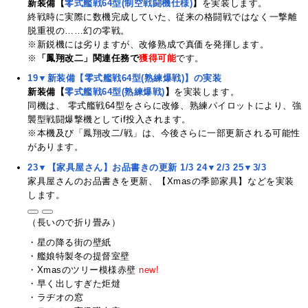
新装備【
零式艦戦64型(制空戦闘機仕様)
】
を実装します。
終戦時に実際に数機完成していた、従来の格闘戦ではなく一撃離
脱重視の……幻の零戦。
※新鋭機には劣りますが、改修熟成で真価を発揮します。
※
「鳳翔改二」関連任務で
獲得可能
です。
19▼新装備【零式艦戦64型(熟練爆戦)】の実装
新装備【
零式艦戦64型(熟練爆戦)
】
を実装します。
同機は、 零式艦戦64型をさらに改修、熟練パイロットにより、強
襲型戦闘爆撃機としてif投入されます。
※本機及び「鳳翔改二/戦」は、今後さらに一部更新される可能性
があります。
23▼【家具屋さん】お品書きの更新 1/3
24▼2/3
25▼3/3
家具屋さんのお品書きを更新、【Xmasの季節家具】などを実装
します。
（長いので折り畳み）
・星の降る街の壁紙
・艦娘特製冬の提督室壁
・Xmasのツリー模様赤壁
new!
・早く出しすぎた炬燵
・ラヂオの窓