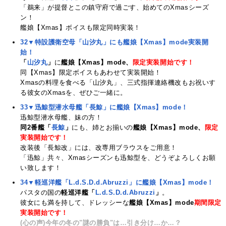
「鵜来」が提督とこの鎮守府で過ごす、始めてのXmasシーズ
ン！
艦娘【Xmas】ボイスも限定同時実装！
32▼特設護衛空母「山汐丸」にも艦娘【Xmas】mode実装開
始！
「
山汐丸
」
に
艦娘【Xmas】mode、
限定実装開始です！
同【Xmas】限定ボイスもあわせて実装開始！
Xmasの料理を食べる「山汐丸」、三式指揮連絡機改もお祝いす
る彼女のXmasを、ぜひご一緒に。
33▼迅鯨型潜水母艦「長鯨」に艦娘【Xmas】mode！
迅鯨型潜水母艦、妹の方！
同2番艦「
長鯨
」
にも、姉とお揃いの
艦娘【Xmas】mode、
限定
実装開始です！
改装後「長鯨改」には、改専用ブラウスをご用意！
「迅鯨」共々、Xmasシーズンも迅鯨型を、どうぞよろしくお願
い致します！
34▼軽巡洋艦「L.d.S.D.d.Abruzzi」に艦娘【Xmas】mode！
パスタの国の
軽巡洋艦「
L.d.S.D.d.Abruzzi
」
。
彼女にも満を持して、ドレッシーな
艦娘【Xmas】mode
期間限定
実装開始です！
(心の声)今年の冬の"謎の勝負"は…引き分け…か…？