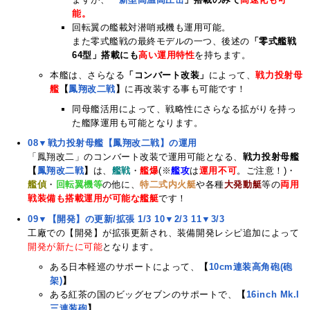
能。
回転翼の艦載対潜哨戒機も運用可能。
また零式艦戦の最終モデルの一つ、後述の
「零式艦戦
64型」搭載にも
高い運用特性
を持ちます。
本艦は、さらなる
「コンバート改装」
によって、
戦力投射母
艦
【
鳳翔改二戦
】
に再改装する事も可能です！
同母艦活用によって、戦略性にさらなる拡がりを持っ
た艦隊運用も可能となります。
08▼戦力投射母艦【鳳翔改二戦】の運用
「鳳翔改二」のコンバート改装で運用可能となる、
戦力投射母艦
【
鳳翔改二戦
】
は、
艦戦
・
艦爆
(※
艦攻
は
運用不可
。ご注意！)・
艦偵
・
回転翼機等
の他に、
特二式内火艇
や各種
大発動艇
等の
両用
戦装備も搭載運用が可能な艦艇
です！
09▼【開発】の更新/拡張 1/3
10▼2/3
11▼3/3
工廠での【開発】が拡張更新され、装備開発レシピ追加によって
開発が新たに可能
となります。
ある日本軽巡のサポートによって、
【
10cm連装高角砲(砲
架)
】
ある紅茶の国のビッグセブンのサポートで、
【
16inch Mk.I
三連装砲
】