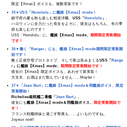
限定【Xmas】ボイスも、複数実装です！
35▼USS「Honolulu」に艦娘【Xmas】mode！
鎮守府の夏も秋も楽しむ軽巡洋艦、
USS「
Honolulu
」
。
ハロウィンに全力だった長女をよそに、彼女はもちろん、冬の季
節も楽しむのです！
USS「Honolulu」に、
艦娘【Xmas】mode、
期間限定実装開始
です！
36▼働く「Ranger」にも、艦娘【Xmas】mode期間限定実装開
始です！
働く正規空母プロトタイプ、そして夜は呑みまくる
USS「
Range
r
」に艦娘【Xmas】mode、
期間限定実装開始です！
彼女の【Xmas】限定ボイスも、あわせて新実装！
大丈夫、お酒はまだ飲んでいません……Maybe！
37▼「Jean Bart」に艦娘【Xmas】mode＆同艦娘ボイス、限定
実装開始！
Richelieu級戦艦二番艦「
Jean Bart
」
。
彼女にも
艦娘【Xmas】mode＆同艦娘ボイス、
限定実装開始で
す！
フランス戦艦姉妹と過ごす聖夜も……よいものですね。
Joyeux noël!