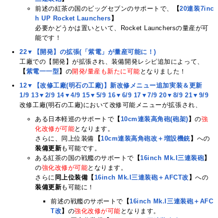
前述の紅茶の国のビッグセブンのサポートで、
【
20連装7inc
h UP Rocket Launchers
】
必要かどうかは置いといて、Rocket Launchersの量産が可
能です！
22▼【開発】の拡張(「紫電」が量産可能に！)
工廠での【開発】が拡張され、装備開発レシピ追加によって、
【
紫電一一型
】
の
開発/量産も新たに可能
となりました！
12▼【改修工廠(明石の工廠)】新改修メニュー追加実装＆更新
1/9
13▼2/9
14▼4/9
15▼5/9
16▼6/9
17▼7/9
20▼8/9
21▼9/9
改修工廠(明石の工廠)において改修可能メニューが拡張され、
ある日本軽巡のサポートで
【
10cm連装高角砲(砲架)
】
の
強
化改修が可能
となります。
さらに、同上位装備
【
10cm連装高角砲改＋増設機銃
】
への
装備更新
も可能です。
ある紅茶の国の戦艦のサポートで
【
16inch Mk.I三連装砲
】
の
強化改修が可能
となります。
さらに
同上位装備【
16inch Mk.I三連装砲＋AFCT改
】
への
装備更新
も可能に！
前述の戦艦のサポートで
【
16inch Mk.I三連装砲＋AFC
T改
】
の
強化改修が可能
となります。