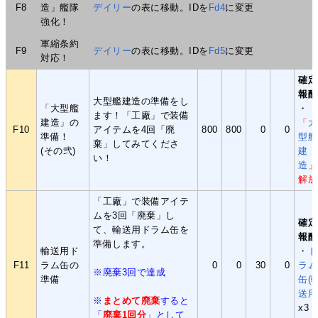
F8
造」艦隊
デイリー
の表に移動。IDを
Fd4
に変更
強化！
軍縮条約
F9
デイリー
の表に移動。IDを
Fd5
に変更
対応！
確定
報酬
大型艦建造の準備をし
「大型艦
・
ます！「工廠」で装備
建造」の
「
大
F10
アイテムを4回「廃
800
800
0
0
準備！
型艦
棄」してみてくださ
(その弐)
建
い！
造
」
解放
「工廠」で装備アイテ
ムを3回「廃棄」し
確定
て、輸送用ドラム缶を
報酬
準備します。
輸送用ド
・
ド
F11
ラム缶の
0
0
30
0
ラム
※廃棄3回で達成
準備
缶(
送用
※
まとめて廃棄
すると
x3
「
廃棄1回分
」として