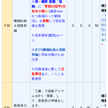
※
第
一
艦隊 旗艦
「
瑞
確定
鶴
」に「
零戦52型甲(付
報酬
岩本小隊)
≫
(練度max
・
零
かつ装備ロック解除
式艦
機種転換
済)」を
搭載
して指定装
戦5
F30
＆部隊再
備を廃棄
0
0
0
50
型(
編
本隊
※岩本隊長(艦戦)ルー
★X
ト
1
※
(F27)機種転換＆部隊
再編
と同名任務のため
注意
※任務達成に際して
注
意事項
あり。
こちら
を
要参照
「工廠」で装備アイテ
ムを9つ「廃棄」し
確定
て、新家具の準備をし
報酬
新家具の
ます。
・特
F31
0
0
90
0