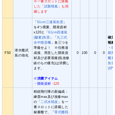
※一番スロットに搭載
した「
試製晴嵐
」も消
滅します
「
61cm三連装魚雷
」
を4つ廃棄、開発資材
x120と「
61cm四連装
(酸素)魚雷
」「
九三式
確定
水中聴音機
」各三つを
報酬
準備せよ！ ※任務達
・
後
潜水艦武
F50
成後、用意した開発資
0
100
0
0
期型
装の強化
材及び必要装備(低改修
艦首
値のもの優先)は消費し
魚雷
ます。
(6門
※
消費アイテム
・開発資材
-120
精鋭飛行隊の新編成：
練度max及び改修max
の「
二式水戦改
」を一
番スロットに搭載した
秘書艦で、「
零式艦戦