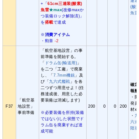
連装
+「
61cm三連装(酸素)
(酸素
魚雷
★max
(改修maxか
魚雷
つ装備ロック解除済)」
を
搭載
で達成
※
消費アイテム
・勲章
-2
「航空基地設営」の事
前準備を開始する。
「
ドラム缶(輸送用)
」
を二つ「工廠」で廃棄
し、「
7.7mm機銃
」及
び「
九六式艦戦
」を各
確定
二つずつ用意せよ！(任
報酬
務達成後、用意した必
・開
「航空基
要装備は消滅します)
発資
F37
地設営」
200
0
0
200
材x
事前準備
※必要装備を所持(装備
・
九
ではない)した状態でド
六式
ラム缶を廃棄すれば達
陸攻
成可能