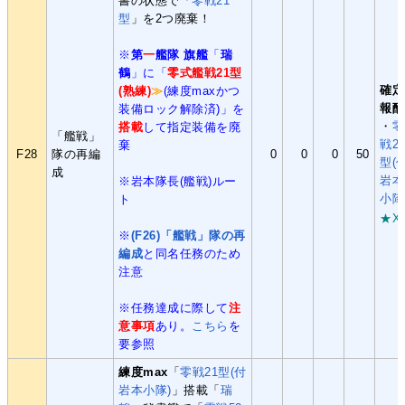
書の状態で「
零戦21
型
」を2つ廃棄！
※
第
一
艦隊 旗艦
「
瑞
鶴
」に「
零式艦戦21型
確定
(熟練)
≫
(練度maxかつ
報酬
装備ロック解除済)」を
・
零
搭載
して指定装備を廃
「艦戦」
戦2
棄
F28
隊の再編
0
0
0
50
型(
成
岩本
※岩本隊長(艦戦)ルー
小隊
ト
★X
※
(F26)「艦戦」隊の再
編成
と同名任務のため
注意
※任務達成に際して
注
意事項
あり。
こちら
を
要参照
練度max
「
零戦21型(付
岩本小隊)
」搭載「
瑞