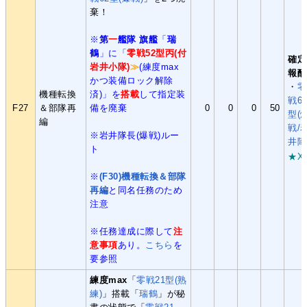
棄！
※
第
一
艦隊 旗艦
「
瑞
鶴
」に「
零戦52型丙(付
確定
岩井小隊)
≫
(練度max
報酬
かつ装備ロック解除
・
零
機種転換
済)」を
搭載
して指定装
戦6
F27
＆部隊再
備を廃棄
0
0
0
50
型(
編
戦/
※岩井隊長(爆戦)ルー
井隊
ト
★X
※
(F30)機種転換＆部隊
再編
と同名任務のため
注意
※任務達成に際して
注
意事項
あり。
こちら
を
要参照
練度max
「
零戦21型(熟
練)
」搭載「
瑞鶴
」が秘