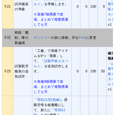
試作艤装
ルト
」を準備します。
製甲
F21
0
0
100
0
の準備
板カ
※装備7個廃棄で達
タパ
成。まとめて複数廃棄
ルト
しても可
x1
精鋭「艦
F22
戦」隊の
マンスリー
の表に移動。IDを
Fm1
に変更
新編成
「工廠」で装備アイテ
確定
ムを9つ「廃棄」し
報酬
て、「
試製甲板カタパ
・
試
試製航空
ルト
」を追加試作しま
製甲
F23
艤装の追
す。
0
0
100
50
板カ
加試作
タパ
※装備9個廃棄で達
ルト
成。まとめて複数廃棄
x1
しても可
「
零戦21型(熟練)
」搭
載空母を秘書艦にし
て、新たに「
零戦52