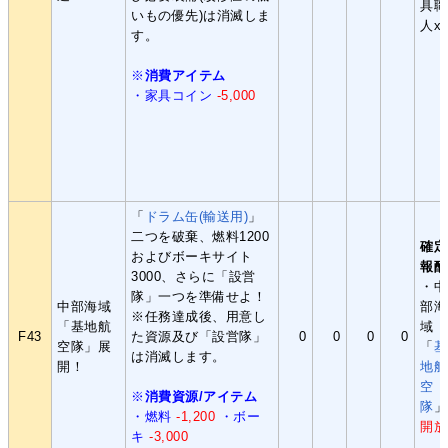
具職
いもの優先)は消滅しま
人x
す。
※
消費アイテム
・家具コイン
-5,000
「
ドラム缶(輸送用)
」
二つを破棄、燃料1200
確定
およびボーキサイト
報酬
3000、さらに「設営
・中
隊」一つを準備せよ！
中部海域
部海
※任務達成後、用意し
「基地航
域
F43
た資源及び「設営隊」
0
0
0
0
空隊」展
「
基
は消滅します。
開！
地航
空
※
消費資源/アイテム
隊
」
・燃料
-1,200
・ボー
開放
キ
-3,000