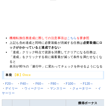
機種転換任務達成に際しての注意事項は
こちら
を要参照
上記も含め達成と同時に必要装備が消滅する任務は
必要装備にロ
ックがかかっていると達成できない
「達成」クリック時点で資源を消費してクリアになる任務は、
「達成」をクリックする前に備蓄量が減って条件を満たせなくな
ると
表示が80％の「遂行中」に変わってチェックを外せるようになる
単発
【単】Once
・
F20～
・
F40～
・
F60～
・
F80～
・
F100～
・
F120～
・
デイリー
・
ウィークリー
・
マンスリー
・
クォータリー
・
イ
ヤーリー
獲得ボーナス