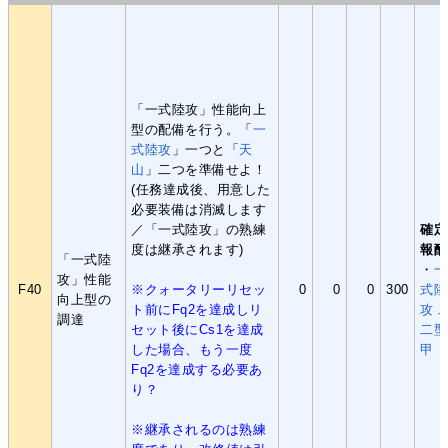
「一式陸攻」性能向上
型の配備を行う。「
一
式陸攻
」一つと「
天
山
」二つを準備せよ！
(任務達成後、用意した
必要装備は消滅します
／「一式陸攻」の熟練
確定
度は継承されます)
報酬
「一式陸
・
一
攻」性能
F40
※クォータリーリセッ
0
0
0
300
式陸
向上型の
ト前にFq2を達成しリ
攻 
調達
セット後にCs1を達成
二型
した場合、もう一度
甲
Fq2を達成する必要あ
り？
※継承されるのは熟練