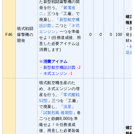
た新型戦闘爆撃機の開
発を行う。「
紫電改
二
」三つを「工廠」で
確定
廃棄し、「
新型航空機
報酬
設計図
」二つと「
ネ式
噴式戦闘
・開
エンジン
」一つを準備
F46
爆撃機の
0
0
0
100
発資
せよ！(任務達成後、用
開発
材x
意した必要アイテムは
・
橘
消費します)
花改
※
消費アイテム
・新型航空機設計図
-2
・ネ式エンジン
-1
噴式航空機生産のた
め、ネ式エンジンの増
産を行う。「
零式艦戦
52型
」三つを「工廠」
で廃棄し、「
流星
」
「
試製烈風 後期型
」各
二つと鉄鋼8,000を準
備せよ！※任務達成
確定
後、用意した必要装備
報酬