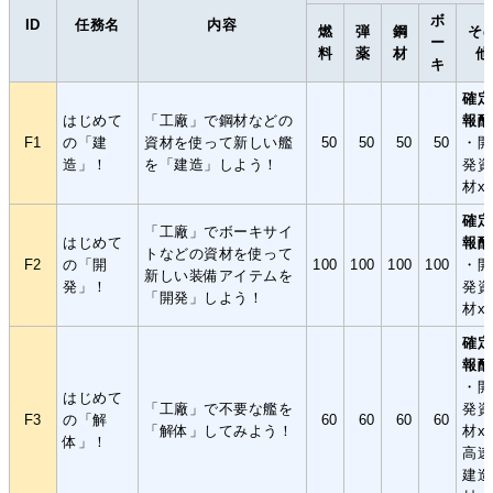
ボ
ID
任務名
内容
燃
弾
鋼
そ
ー
料
薬
材
他
キ
確定
はじめて
「工廠」で鋼材などの
報酬
F1
の「建
資材を使って新しい艦
50
50
50
50
・開
造」！
を「建造」しよう！
発資
材x
確定
「工廠」でボーキサイ
はじめて
報酬
トなどの資材を使って
F2
の「開
100
100
100
100
・開
新しい装備アイテムを
発」！
発資
「開発」しよう！
材x
確定
報酬
・開
はじめて
「工廠」で不要な艦を
発資
F3
の「解
60
60
60
60
「解体」してみよう！
材x
体」！
高速
建造