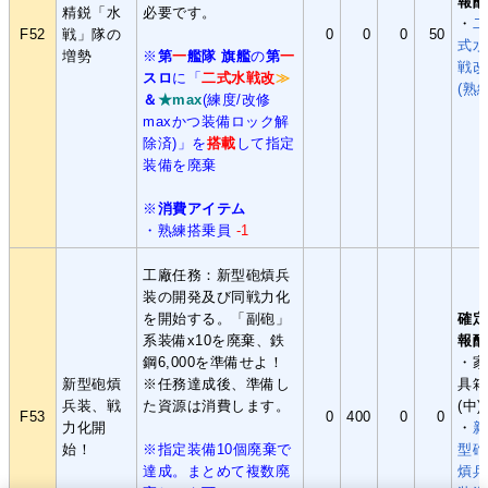
報酬
精鋭「水
必要です。
・
二
F52
戦」隊の
0
0
0
50
式水
増勢
※
第
一
艦隊 旗艦
の
第
一
戦改
スロ
に「
二式水戦改
≫
(熟練
＆
★max
(練度/改修
maxかつ装備ロック解
除済)」を
搭載
して指定
装備を廃棄
※
消費アイテム
・
熟練搭乗員
-1
工廠任務：新型砲熕兵
装の開発及び同戦力化
を開始する。「副砲」
確定
系装備x10を廃棄、鉄
報酬
鋼6,000を準備せよ！
・家
新型砲熕
※任務達成後、準備し
具箱
兵装、戦
た資源は消費します。
(中)
F53
0
400
0
0
力化開
・
新
始！
※指定装備10個廃棄で
型砲
達成。まとめて複数廃
熕兵