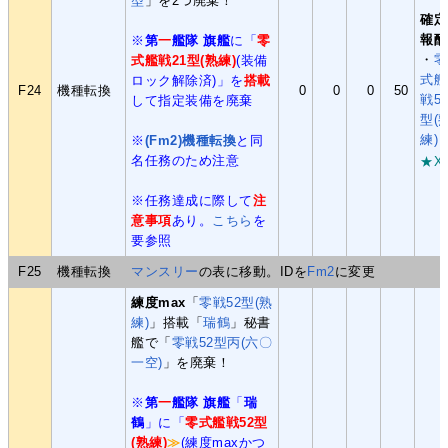
型
」を2つ廃棄！
確定
報酬
※
第
一
艦隊 旗艦
に「
零
・
零
式艦戦21型(熟練)
(装備
式艦
ロック解除済)」を
搭載
F24
機種転換
0
0
0
50
戦5
して指定装備を廃棄
型(
練)
※
(Fm2)機種転換
と同
名任務のため注意
★X
※任務達成に際して
注
意事項
あり。
こちら
を
要参照
F25
機種転換
マンスリー
の表に移動。IDを
Fm2
に変更
練度max
「
零戦52型(熟
練)
」搭載「
瑞鶴
」秘書
艦で「
零戦52型丙(六〇
一空)
」を廃棄！
※
第
一
艦隊 旗艦
「
瑞
鶴
」に「
零式艦戦52型
(熟練)
≫
(練度maxかつ