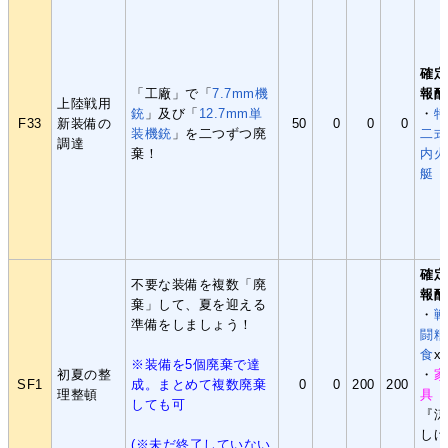
確定
「工廠」で「
7.7mm機
報酬
上陸戦用
銃
」及び「
12.7mm単
・
特
F33
新装備の
50
0
0
0
装機銃
」を二つずつ廃
二式
調達
棄！
内火
艇
確定
不要な装備を複数「廃
報酬
棄」して、夏を迎える
・
戦
準備をしましょう！
闘糧
食
x
※装備を5個廃棄で達
初夏の整
・
家
SF1
成。まとめて複数廃棄
0
0
200
200
理整頓
具
しても可
『涼
しげ
(※未だ終了していない