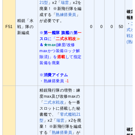
21型
」x2「
瑞雲
」x2を
廃棄！ ※新飛行隊を編
確定
成する「
熟練搭乗員
」
報酬
精鋭「水
が必要です。
・
二
F51
戦」隊の
0
0
0
50
式水
新編成
※
第
一
艦隊 旗艦
の
第
一
戦改
スロ
に「
二式水戦改
≫
(熟練
＆
★max
(練度/改修
maxかつ装備ロック解
除済)」を
搭載
して指定
装備を廃棄
※
消費アイテム
・
熟練搭乗員
-1
精鋭飛行隊の増勢：練
度max及び改修maxの
「
二式水戦改
」を一番
スロットに搭載した秘
書艦で、「
零式艦戦21
型
」x2「
瑞雲
」x2を廃
棄！ ※新飛行隊を編成
確定
する「
熟練搭乗員
」が