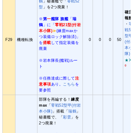
鶴
」秘書艦で「
零戦52
型
」を2つ廃棄！
確定
報酬
※
第
一
艦隊 旗艦
「
瑞
・
零
鶴
」に「
零戦21型(付岩
戦5
本小隊)
≫
(練度maxか
型甲
つ装備ロック解除済)」
F29
機種転換
0
0
0
50
(付
を
搭載
して指定装備を
本小
廃棄
隊)
★X
※岩本隊長(艦戦)ルー
0
ト
※任務達成に際して
注
意事項
あり。
こちら
を
要参照
部隊を再編する！
練度
max
「
零戦52型甲(付岩
本小隊)
」搭載「
瑞鶴
」
秘書艦で、「
彩雲
」を
2つ廃棄！