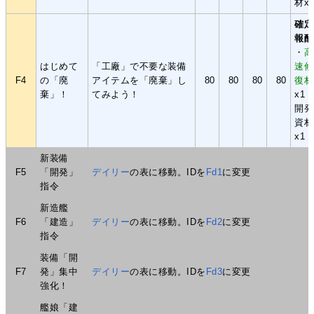
材x
確定
報酬
・
高
はじめて
「工廠」で不要な装備
速修
F4
の「廃
アイテムを「廃棄」し
80
80
80
80
復材
棄」！
てみよう！
x1
開発
資材
x1
新装備
F5
「開発」
デイリー
の表に移動。IDを
Fd1
に変更
指令
新造艦
F6
「建造」
デイリー
の表に移動。IDを
Fd2
に変更
指令
装備「開
F7
発」集中
デイリー
の表に移動。IDを
Fd3
に変更
強化！
艦娘「建