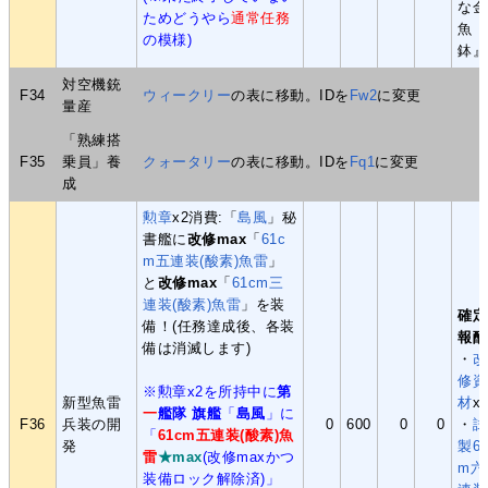
な金
ためどうやら
通常任務
魚
の模様)
鉢』
対空機銃
F34
ウィークリー
の表に移動。IDを
Fw2
に変更
量産
「熟練搭
F35
乗員」養
クォータリー
の表に移動。IDを
Fq1
に変更
成
勲章
x2消費:「
島風
」秘
書艦に
改修max
「
61c
m五連装(酸素)魚雷
」
と
改修max
「
61cm三
連装(酸素)魚雷
」を装
確定
備！(任務達成後、各装
報酬
備は消滅します)
・
改
修資
※勲章x2を所持中に
第
新型魚雷
材
x
一
艦隊 旗艦
「
島風
」に
F36
兵装の開
0
600
0
0
・
試
「
61cm五連装(酸素)魚
発
製61
雷
★max
(改修maxかつ
m六
装備ロック解除済)」