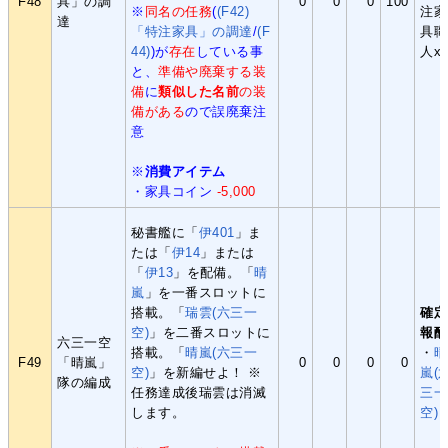
F48
具」の調
0
0
0
100
※
同名の任務
(
(F42)
注家
達
「特注家具」の調達
/
(F
具職
44)
)が
存在
している事
人x
と、
準備や廃棄する装
備
に
類似した名前
の装
備がある
ので誤廃棄注
意
※
消費アイテム
・家具コイン
-5,000
秘書艦に「
伊401
」ま
たは「
伊14
」または
「
伊13
」を配備。「
晴
嵐
」を一番スロットに
搭載。「
瑞雲(六三一
確定
空)
」を二番スロットに
報酬
六三一空
搭載。「
晴嵐(六三一
・
晴
F49
「晴嵐」
0
0
0
0
空)
」を新編せよ！ ※
嵐(
隊の編成
任務達成後瑞雲は消滅
三一
します。
空)