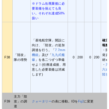
※ドラム缶廃棄後に必
要装備を揃えても良
い。それぞれ達成50%
扱い
「基地航空隊」開設に
確定
向け、「陸攻」の追加
報酬
調達を行う。「
7.7mm
・開
「陸攻」
機銃
」及び「
九九式艦
発資
F38
0
200
0
200
隊の増勢
爆
」を各二つずつ準備
材x
せよ！(任務達成後、用
・
九
意した必要装備は消滅
六式
します)
陸攻
主力「陸
F39
攻」の調
クォータリー
の表に移動。IDを
Fq2
に変更
達