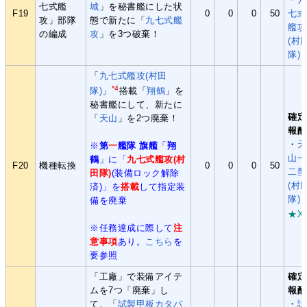
七式艦
城
」を秘書艦にした状
F19
0
0
0
50
七式
攻」部隊
態で新たに「
九七式艦
艦攻
の編成
攻
」を3つ破棄！
(村
隊)
「
九七式艦攻(村田
*4
隊)
」
搭載「
翔鶴
」を
秘書艦にして、新たに
確定
「
天山
」を2つ廃棄！
報酬
・
天
※
第
一
艦隊 旗艦
「
翔
山一
鶴
」に「
九七式艦攻(村
F20
機種転換
0
0
0
50
二型
田隊)
(装備ロック解除
(村
済)」を
搭載
して指定装
隊)
備を廃棄
★X
※任務達成に際して
注
意事項
あり。
こちら
を
要参照
「工廠」で装備アイテ
確定
ムを7つ「廃棄」し
報酬
て、「
試製甲板カタパ
・
試