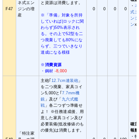
ネ式エン
と資源は消費します。
・
ネ
F47
ジンの増
0
0
0
0
式エ
産
※「準備」対象を所持
ンジ
していれば(ロックに関
ン
x
わらず)50%表示され
る。その上で52型を二
つ廃棄しても80%にな
らず、三つでいきなり
達成になる模様
※
消費資源
・鋼材
-8,000
主砲｢
12.7cm連装砲
」
を二つ廃棄、家具コイ
ン5,000と｢
7.7mm機
銃
」及び「
九六式艦
戦
」各二つずつ準備せ
よ！ ※任務達成後、用
意した家具コイン及び
必要装備(低改修値のも
確定
の優先)は消費します。
報酬
「特注家
・特