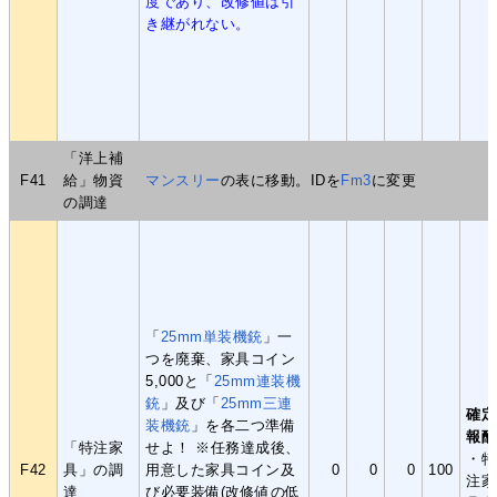
度であり、改修値は引
き継がれない。
「洋上補
F41
給」物資
マンスリー
の表に移動。IDを
Fm3
に変更
の調達
「
25mm単装機銃
」一
つを廃棄、家具コイン
5,000と「
25mm連装機
銃
」及び「
25mm三連
確定
装機銃
」を各二つ準備
報酬
「特注家
せよ！ ※任務達成後、
・特
F42
具」の調
用意した家具コイン及
0
0
0
100
注家
達
び必要装備(改修値の低