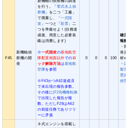
新機軸の偵察機の調達
を行う。「
零式水上偵
察機
」を二つ「工廠」
で廃棄し、「
一式陸
攻
」一つと「
彩雲
」二
つを準備せよ！(任務達
成後、用意した必要装
確定
備は消費します)
報酬
・開
新機軸偵
※
一式陸攻
の
基地航空
発資
F45
察機の開
隊配置画面以外
での
ロ
0
0
0
100
材x
発
ック解除方法
は
基地航
・
試
空隊
を参照
製景
雲(
※F43かつA62達成済
偵型
で未出現の報告多数。
その後に
(F29)機種転換
で出現した報告が複
数。ただしF29はA62
の前提任務でありツリ
ーに矛盾
ネ式エンジンを搭載し