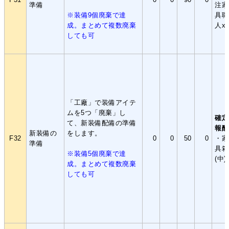
準備
注家
※装備9個廃棄で達
具職
成。まとめて複数廃棄
人x
しても可
「工廠」で装備アイテ
ムを5つ「廃棄」し
確定
て、新装備配備の準備
報酬
新装備の
をします。
F32
0
0
50
0
・家
準備
具箱
※装備5個廃棄で達
(中)
成。まとめて複数廃棄
しても可