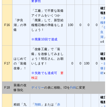
要参照
確定
「工廠」で不要な装備
報酬
アイテムをいくつか
・
給
「伊良
「廃棄」して、新型給
糧艦
F16
湖」の準
糧艦召喚の準備をしま
100
0
0
0
「
伊
備
しょう！
良
湖
」
※廃棄10回で達成
x4
「改修工廠」で「装
備」を改修してみまし
確定
はじめて
ょう！明石さん、お願
報酬
F17
の「装備
いします！
0
0
100
0
・
改
改修」！
修資
※失敗でも達成可
要
材
x
検証
装備の改
F18
デイリー
の表に移動。IDを
Fd6
に変更
修強化
確定
報酬
精鋭「九
「
翔鶴
」または「
赤
・
九