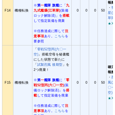
報酬
※
第
一
艦隊 旗艦
に「
九
・
彗
F14
機種転換
九式艦爆(江草隊)
(装備
0
0
0
50
星(
ロック解除済)」を
搭載
草隊
して指定装備を廃棄
★X
※任務達成に際して
注
意事項
あり。
こちら
を
要参照
「
零戦52型丙(六〇一
空)
」搭載空母を秘書艦
にした状態で新たに
「
試製烈風 後期型
」を
確定
2つ廃棄！
報酬
・
烈
※
第
一
艦隊 旗艦
に「
零
風(
F15
機種転換
0
0
0
50
戦52型丙(六〇一空)
(装
〇一
備ロック解除済)」を
搭
空)
載
して指定装備を廃棄
★X
※任務達成に際して
注
意事項
あり。
こちら
を