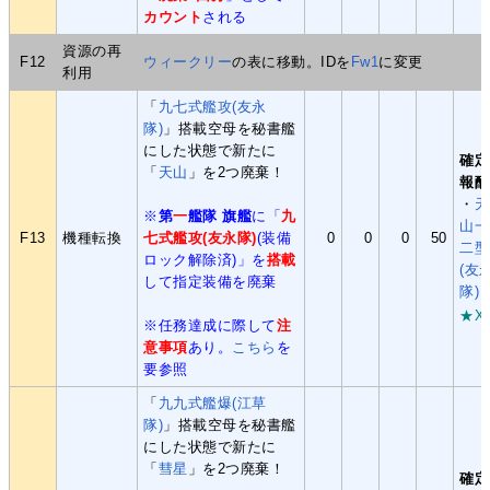
カウント
される
資源の再
F12
ウィークリー
の表に移動。IDを
Fw1
に変更
利用
「
九七式艦攻(友永
隊)
」搭載空母を秘書艦
にした状態で新たに
確定
「
天山
」を2つ廃棄！
報酬
・
天
※
第
一
艦隊 旗艦
に「
九
山一
F13
機種転換
七式艦攻(友永隊)
(装備
0
0
0
50
二型
ロック解除済)」を
搭載
(友
して指定装備を廃棄
隊)
★X
※任務達成に際して
注
意事項
あり。
こちら
を
要参照
「
九九式艦爆(江草
隊)
」搭載空母を秘書艦
にした状態で新たに
「
彗星
」を2つ廃棄！
確定