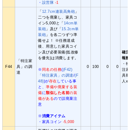
・
設営隊
-1
「
12.7cm連装高角砲
」
二つを廃棄し、家具コ
イン5,000と「
14cm単
装砲
」及び「
15.2cm単
装砲
」を各二つずつ準
備せよ！ ※任務達成
後、用意した家具コイ
ン及び必要装備(低改修
確定
を優先)は消費します。
報酬
「特注家
・特
F44
具」の調
0
100
0
0
※
同名の任務
(
(F42)
注家
達
「特注家具」の調達
/
(F
具職
48)
)が
存在
している事
人x
と、
準備や廃棄する装
備
に
類似した名前
の装
備がある
ので誤廃棄注
意
※
消費アイテム
・家具コイン
-5,000