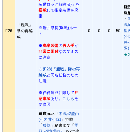
装備ロック解除済)」を
確定
搭載
して指定装備を廃
報酬
棄
・
零
戦5
「艦戦」
※岩井隊長(爆戦)ルー
型丙
F26
隊の再編
0
0
0
50
ト
(付
成
井小
※
廃棄装備
の
再入手
が
隊)
非常に困難
なのでミス
★X
に注意
※
(F28)「艦戦」隊の再
編成
と同名任務のため
注意
※任務達成に際して
注
意事項
あり。
こちら
を
要参照
練度max
「
零戦52型丙
(付岩井小隊)
」搭載
「
瑞鶴
」秘書艦で「
零
戦62型(爆戦)
」を2つ廃