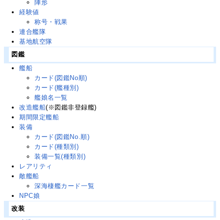
陣形
経験値
称号・戦果
連合艦隊
基地航空隊
図鑑
艦船
カード(図鑑No順)
カード(艦種別)
艦娘名一覧
改造艦船
(※図鑑非登録艦)
期間限定艦船
装備
カード(図鑑No.順)
カード(種類別)
装備一覧(種類別)
レアリティ
敵艦船
深海棲艦カード一覧
NPC娘
改装