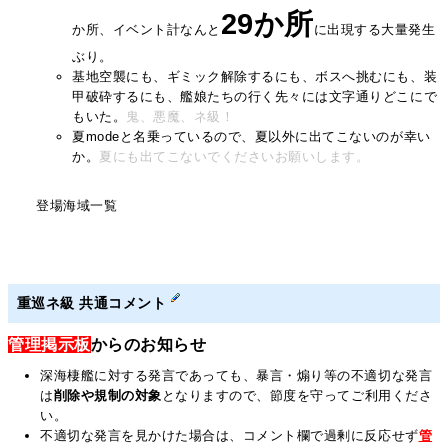
29か所
か所、イベント計なんと
に出現する大量発生
ぶり。
基地空襲にも、ギミック解除するにも、ボスへ挑むにも、装
甲破砕するにも、艦娘たちの行く先々には文字通りどこにで
もいた。
鬼、悪魔、ネ級！
夏modeと名乗っているので、夏以外に出てこないのが幸い
か。
夏にも出てこないでくださいお願いします。
登場海域一覧
重巡ネ級 共通コメント
管理掲示板
からのお知らせ
深海棲艦に対する発言であっても、暴言・煽り等の不適切な発言
は
削除や規制の対象
となりますので、節度を守ってご利用くださ
い。
不適切な発言を見かけた場合は、コメント欄で過剰に反応せず
管