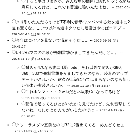
丁って事はＤ個体か。みんな甲の個体に慣れきってるから
麻痺してるけど、これでも普通に強いんだよね。 --
2025-05-
10 (土) 01:32:10
クリ引いたんだろうけどT不利で伊勢ワンパンする奴を道中に2
隻も置くな。こいつ以外も道中クソだし運営はやっぱエアプ --
2025-05-10 (土) 04:52:30
今年はコイツを見ないで済みそうだ…… --
2025-09-01 (月)
20:41:27
E4-3R2マスのネ改が先制雷撃かましてきたんだけど…。 --
2025-11-10 (月) 15:26:02
耐久が470なら改二II夏mode、それ以外で耐久が390、
360、330で先制雷撃をかましてきたのなら、装備のアップ
デートがされたか、耐久が上記に当てはまらないのなら新し
い個体が実装されたか。 --
2025-11-10 (月) 15:33:37
これホンマ・・・？wikiだとネ級改Cになってるけど --
2025-11-19 (水) 02:09:31
配信で通ってるひとがいたから見てたけど、先制雷撃して
ないね なにかとかんちがいしたのでは --
2025-11-19 (水)
05:28:05
クソ…ラスダン直前なのにR2に2隻出てくる…めんどくせぇ… -
-
2025-11-29 (土) 16:29:06