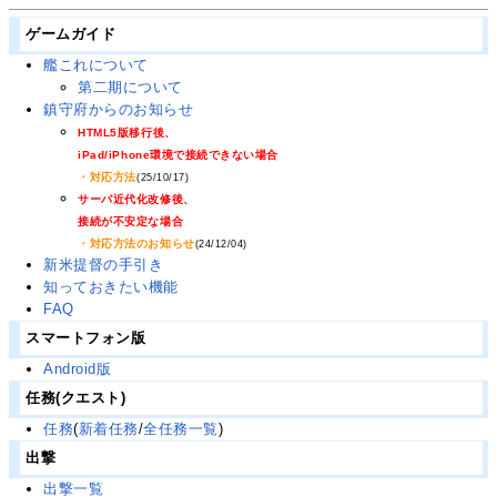
ゲームガイド
艦これについて
第二期について
鎮守府からのお知らせ
HTML5版移行後、
iPad/iPhone環境で接続できない場合
・対応方法
(25/10/17)
サーバ近代化改修後、
接続が不安定な場合
・対応方法のお知らせ
(24/12/04)
新米提督の手引き
知っておきたい機能
FAQ
スマートフォン版
Android版
任務(クエスト)
任務
(
新着任務
/
全任務一覧
)
出撃
出撃一覧