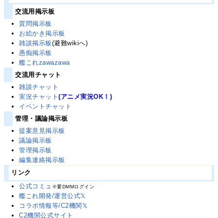
交流用掲示板
質問掲示板
お絵かき掲示板
雑談掲示板
(避難wikiへ)
愚痴掲示板
艦これzawazawa
交流用チャット
雑談チャット
実況チャット
(アニメ実況OK！)
イベントチャット
管理・議論掲示板
提案意見掲示板
議論掲示板
管理掲示板
編集連絡掲示板
リンク
公式コミュ
※要DMMログイン
艦これ開発/運営公式𝕏
コラボ情報等/C2機関𝕏
C2機関公式サイト