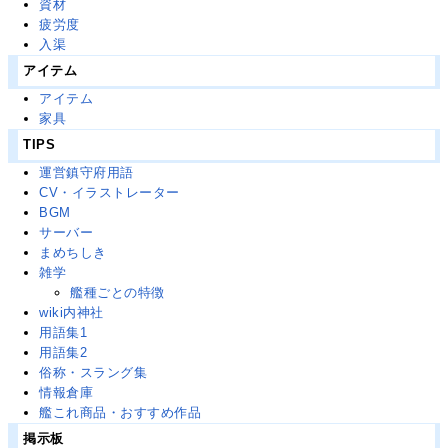
資材
疲労度
入渠
アイテム
アイテム
家具
TIPS
運営鎮守府用語
CV・イラストレーター
BGM
サーバー
まめちしき
雑学
艦種ごとの特徴
wiki内神社
用語集1
用語集2
俗称・スラング集
情報倉庫
艦これ商品・おすすめ作品
掲示板