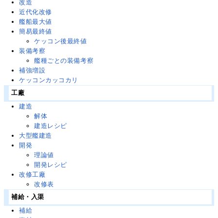
改造
近代化改修
艦船最大値
簡易最終値
ケッコン後最終値
装備考察
艦種ごとの装備考察
補強増設
ケッコンカッコカリ
工廠
建造
解体
建造レシピ
大型艦建造
開発
理論値
開発レシピ
改修工廠
改修表
補給・入渠
補給