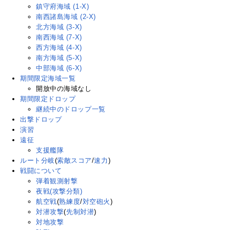
鎮守府海域 (1-X)
南西諸島海域 (2-X)
北方海域 (3-X)
南西海域 (7-X)
西方海域 (4-X)
南方海域 (5-X)
中部海域 (6-X)
期間限定海域一覧
開放中の海域なし
期間限定ドロップ
継続中のドロップ一覧
出撃ドロップ
演習
遠征
支援艦隊
ルート分岐
(
索敵スコア
/
速力
)
戦闘について
弾着観測射撃
夜戦(攻撃分類)
航空戦
(
熟練度
/
対空砲火
)
対潜攻撃
(
先制対潜
)
対地攻撃