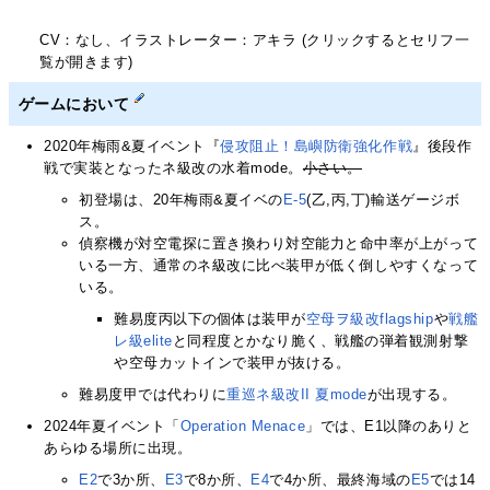
CV：なし、イラストレーター：アキラ (クリックするとセリフ一
覧が開きます)
ゲームにおいて
2020年梅雨&夏イベント『
侵攻阻止！島嶼防衛強化作戦
』後段作
戦で実装となったネ級改の水着mode。
小さい。
初登場は、20年梅雨&夏イベの
E-5
(乙,丙,丁)輸送ゲージボ
ス。
偵察機が対空電探に置き換わり対空能力と命中率が上がって
いる一方、通常のネ級改に比べ装甲が低く倒しやすくなって
いる。
難易度丙以下の個体は装甲が
空母ヲ級改flagship
や
戦艦
レ級elite
と同程度とかなり脆く、戦艦の弾着観測射撃
や空母カットインで装甲が抜ける。
難易度甲では代わりに
重巡ネ級改II 夏mode
が出現する。
2024年夏イベント「
Operation Menace
」では、E1以降のありと
あらゆる場所に出現。
E2
で3か所、
E3
で8か所、
E4
で4か所、最終海域の
E5
では14