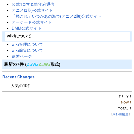
公式4コマ＆鎮守府通信
アニメ(1期)公式サイト
「艦これ」いつかあの海で(アニメ2期)公式サイト
アーケード公式サイト
DMM公式サイト
wikiについて
wiki管理について
wiki編集について
練習ページ
最新の7件 (
ZaWa
ZaWa
形式)
Recent Changes
人気の10件
T.
?
Y.
?
NOW.
?
TOTAL.
?
〔
MENU編集
〕