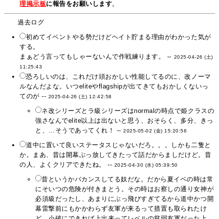
理掲示板
に報告をお願いします
。
過去ログ
初めてイベントやる勢だけどヘイト貯まる理由がわかった気が
する。
まぁどう言ってもしゃーないんで作戦練ります。 --
2025-04-26 (土)
11:25:43
恐ろしいのは、これだけ頭おかしい性能してるのに、改ノーマ
ルなんだよな。いつeliteやflagshipが出てきてもおかしくないっ
てのが --
2025-04-26 (土) 12:42:58
ネ改シリーズとラ級シリーズはnormalの時点で姫クラスの
強さなんでelite以上は出ないと思う、おそらく、多分、きっ
と、…そうであってくれ！ --
2025-05-02 (金) 15:20:56
道中に置いて良いステータスじゃないだろ。。。しかも二隻と
か。まあ、昔は開幕ぶっ放してきたって話だからましだけど。昔
の人、よくクリアできたね。 --
2025-04-30 (水) 05:39:50
昔というかバカンスしてる奴だな。だから夏イベの時は常
にそいつの危険が付きまとう。その時はお察しの通り女神が
必須級だったし、あまりにぶっ飛びすぎてるから道中かつ開
幕雷撃前にもかかわらず友軍が来るって措置も取られたけ
ど、小破にできれば上出来ってレベルの貧弱友軍だった上