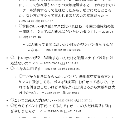
に、ここで強友軍引いてかつ大破撤退すると、それだけでバ
ーナーを消費するって仕様だったから、助けになるどころ
か、ない方がマシって言われるほどのカス友軍だった --
2025-04-30 (水) 07:17:57
前回のE5-5ボス前Zマスに比べればね…今回は強特効の第
一艦隊４、５人でぶん殴ればだいたいカタつくし --
2025-04-
30 (水) 07:21:46
ぶん殴ってる間にだいたい誰かがワンパン食らうんだ
よなぁ… --
2025-05-02 (金) 12:35:24
これのせいでE2－2堀進まないんだけど戦艦スナイプ以外に対
処法ないの？？？ --
2025-05-03 (土) 16:13:42
↑ちなみに丙です --
2025-05-03 (土) 16:14:21
丁だから参考にならんかもだけど、基地航空支援両方とも
Vマスに飛ばしてる。ボスは強友軍にお任せって感じで。そ
れでも倒せはしないけどネ級以外ほぼ潰せるから大破率は大
分下がった。 --
2025-05-04 (日) 20:30:16
こいつは死んだ方がいい --
2025-05-06 (火) 10:37:01
初めてイベント(丁)やってるんですが、この人だけ異常に強す
ぎやしませんか...？ --
2025-05-10 (土) 01:01:41