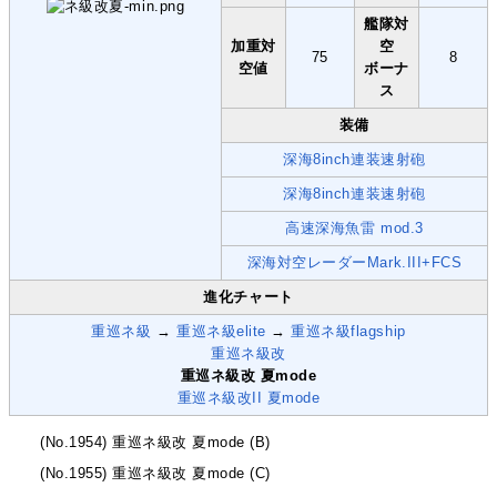
艦隊対
加重対
空
75
8
空値
ボーナ
ス
装備
深海8inch連装速射砲
深海8inch連装速射砲
高速深海魚雷 mod.3
深海対空レーダーMark.III+FCS
進化チャート
重巡ネ級
→
重巡ネ級elite
→
重巡ネ級flagship
重巡ネ級改
重巡ネ級改 夏mode
重巡ネ級改II 夏mode
(No.1954) 重巡ネ級改 夏mode (B)
(No.1955) 重巡ネ級改 夏mode (C)