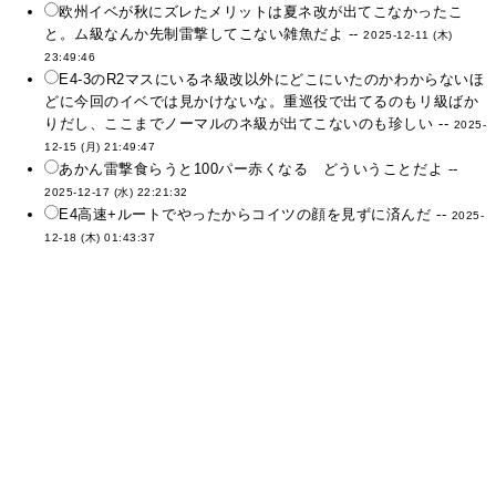
欧州イベが秋にズレたメリットは夏ネ改が出てこなかったこ
と。ム級なんか先制雷撃してこない雑魚だよ --
2025-12-11 (木)
23:49:46
E4-3のR2マスにいるネ級改以外にどこにいたのかわからないほ
どに今回のイベでは見かけないな。重巡役で出てるのもリ級ばか
りだし、ここまでノーマルのネ級が出てこないのも珍しい --
2025-
12-15 (月) 21:49:47
あかん雷撃食らうと100パー赤くなる どういうことだよ --
2025-12-17 (水) 22:21:32
E4高速+ルートでやったからコイツの顔を見ずに済んだ --
2025-
12-18 (木) 01:43:37