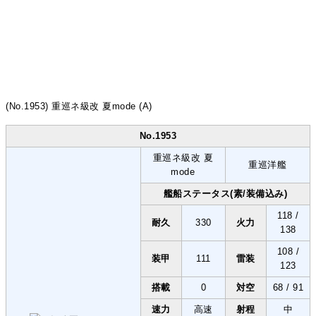
(No.1953) 重巡ネ級改 夏mode (A)
No.1953
重巡ネ級改 夏
重巡洋艦
mode
艦船ステータス(素/装備込み)
118 /
耐久
330
火力
138
108 /
装甲
111
雷装
123
搭載
0
対空
68 / 91
速力
高速
射程
中