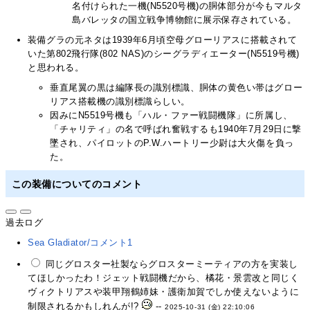
名付けられた一機(N5520号機)の胴体部分が今もマルタ
島バレッタの国立戦争博物館に展示保存されている。
装備グラの元ネタは1939年6月頃空母グローリアスに搭載されて
いた第802飛行隊(802 NAS)のシーグラディエーター(N5519号機)
と思われる。
垂直尾翼の黒は編隊長の識別標識、胴体の黄色い帯はグロー
リアス搭載機の識別標識らしい。
因みにN5519号機も「ハル・ファー戦闘機隊」に所属し、
「チャリティ」の名で呼ばれ奮戦するも1940年7月29日に撃
墜され、パイロットのP.W.ハートリー少尉は大火傷を負っ
た。
この装備についてのコメント
過去ログ
Sea Gladiator/コメント1
同じグロスター社製ならグロスターミーティアの方を実装し
てほしかったわ！ジェット戦闘機だから、橘花・景雲改と同じく
ヴィクトリアスや装甲翔鶴姉妹・護衛加賀でしか使えないように
制限されるかもしれんが!?
--
2025-10-31 (金) 22:10:06