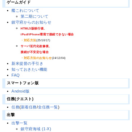
ゲームガイド
艦これについて
第二期について
鎮守府からのお知らせ
HTML5版移行後、
iPad/iPhone環境で接続できない場合
・対応方法
(25/10/17)
サーバ近代化改修後、
接続が不安定な場合
・対応方法のお知らせ
(24/12/04)
新米提督の手引き
知っておきたい機能
FAQ
スマートフォン版
Android版
任務(クエスト)
任務
(
新着任務
/
全任務一覧
)
出撃
出撃一覧
鎮守府海域 (1-X)