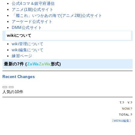
公式4コマ＆鎮守府通信
アニメ(1期)公式サイト
「艦これ」いつかあの海で(アニメ2期)公式サイト
アーケード公式サイト
DMM公式サイト
wikiについて
wiki管理について
wiki編集について
練習ページ
最新の7件 (
ZaWa
ZaWa
形式)
Recent Changes
人気の10件
T.
?
Y.
?
NOW.
?
TOTAL.
?
〔
MENU編集
〕