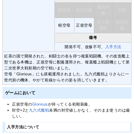
重巡洋
駆逐艦
軽巡洋艦
戦艦
艦
水上機
航空戦
軽空母
正規空母
母艦
艦
備考
開発不可、改修不可、
入手方法
紅茶の国で開発された、剣闘士の名を持つ複葉戦闘機。その改造艦上
型である本機は、正規空母に配備運用され、複葉艦上戦闘機として第
二次世界大戦初期の空で戦いました。
空母「Glorious」にも搭載運用されました。九六式艦戦よりさらに一
世代前の機体、やがて前線からその姿を消していきます。
ゲームにおいて
正規空母の
Glorious
が持ってくる初期装備。
対空+2と
九六式艦戦
未満の対空値しかなく、そのまま使うのは厳
しい。
入手方法について