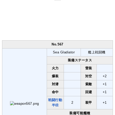
No.567
Sea Gladiator
艦上戦闘機
装備ステータス
火力
雷装
爆装
対空
+2
対潜
索敵
+1
命中
回避
+1
戦闘行動
2
装甲
+1
半径
装備可能艦種