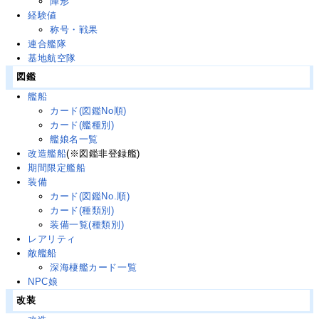
陣形
経験値
称号・戦果
連合艦隊
基地航空隊
図鑑
艦船
カード(図鑑No順)
カード(艦種別)
艦娘名一覧
改造艦船
(※図鑑非登録艦)
期間限定艦船
装備
カード(図鑑No.順)
カード(種類別)
装備一覧(種類別)
レアリティ
敵艦船
深海棲艦カード一覧
NPC娘
改装