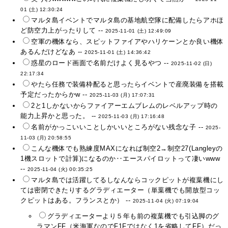
01 (土) 12:30:24
マルタ島イベントでマルタ島の基地航空隊に配備したらアホほ
ど防空力上がったりして --
2025-11-01 (土) 12:49:09
空軍の機体なら、スピットファイアやハリケーンとか良い機体
あるんだけどなあ --
2025-11-01 (土) 14:36:42
惑星のロード画面で名前だけよく見るやつ --
2025-11-02 (日)
22:17:34
やたら任務で装備枠配ると思ったらイベントで産廃装備を搭載
予定だったからかw --
2025-11-03 (月) 17:07:31
2と1しかないからファイアーエムブレムのレベルアップ時の
能力上昇かと思った。 --
2025-11-03 (月) 17:16:48
名前がかっこいいことしかいいところがない残念な子 --
2025-
11-03 (月) 20:58:55
こんな機体でも熟練度MAXになれば制空2→制空27(Langleyの
1機スロットで計算)になるのか‥エースパイロットって凄いwww
--
2025-11-04 (火) 00:35:25
マルタ島では活躍してるしなんならコックピットが複葉機にし
ては密閉できたりするグラディエーター（単葉機でも開放型コッ
クピットはある。フランスとか） --
2025-11-04 (火) 07:19:04
グラディエーターより５年も前の複葉機でも引込脚のグ
ラマンFF（米海軍なのでF1Fではなく1を省略してFF）だっ