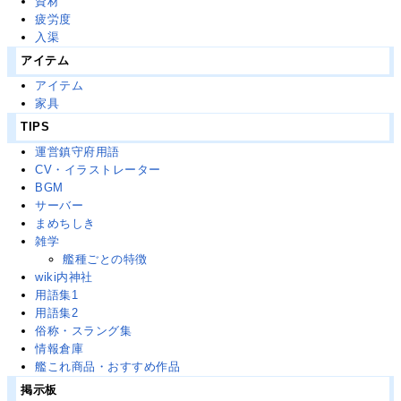
資材
疲労度
入渠
アイテム
アイテム
家具
TIPS
運営鎮守府用語
CV・イラストレーター
BGM
サーバー
まめちしき
雑学
艦種ごとの特徴
wiki内神社
用語集1
用語集2
俗称・スラング集
情報倉庫
艦これ商品・おすすめ作品
掲示板