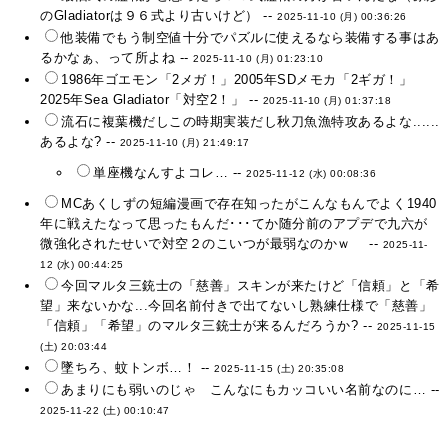
のGladiatorは９６式より古いけど） --
2025-11-10 (月) 00:36:26
他装備でもう制空値十分でパズルに使えるなら装備する事はあ
るかなぁ、って所よね --
2025-11-10 (月) 01:23:10
1986年ゴエモン「2メガ！」2005年SDメモカ「2ギガ！」
2025年Sea Gladiator「対空2！」 --
2025-11-10 (月) 01:37:18
流石に複葉機だしこの時期実装だし秋刀魚漁特攻あるよな......
あるよな? --
2025-11-10 (月) 21:49:17
単座機なんすよコレ… --
2025-11-12 (水) 00:08:36
MCあくしずの短編漫画で存在知ったがこんなもんでよく1940
年に戦えたなって思ったもんだ･･･てか随分前のアプデで九六が
微強化されたせいで対空２のこいつが最弱なのかｗ --
2025-11-
12 (水) 00:44:25
今回マルタ三銃士の「慈善」スキンが来たけど「信頼」と「希
望」来ないかな...今回名前付きで出てないし熟練仕様で「慈善」
「信頼」「希望」のマルタ三銃士が来るんだろうか? --
2025-11-15
(土) 20:03:44
墜ちろ、蚊トンボ…！ --
2025-11-15 (土) 20:35:08
あまりにも弱いのじゃ こんなにもカッコいい名前なのに… --
2025-11-22 (土) 00:10:47