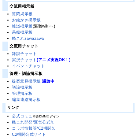
交流用掲示板
質問掲示板
お絵かき掲示板
雑談掲示板
(避難wikiへ)
愚痴掲示板
艦これzawazawa
交流用チャット
雑談チャット
実況チャット
(アニメ実況OK！)
イベントチャット
管理・議論掲示板
提案意見掲示板
議論中
議論掲示板
管理掲示板
編集連絡掲示板
リンク
公式コミュ
※要DMMログイン
艦これ開発/運営公式𝕏
コラボ情報等/C2機関𝕏
C2機関公式サイト